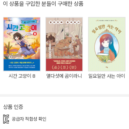
서… 지금의 어린이들이 반가운 호기심을 느낄 소재들이 오싹한
이 상품을 구입한 분들이 구매한 상품
이야기를 만들어 간다. 어린이들의 욕망을 재단하려 들지 않는다
는 사실이 무엇보다도 반갑다. 어린이의 마음에 가만히 귀 기울여
주는, 이런 작품을 만날 수 있어서 행운이다. -이현(동화 작가) 우
연히 듣게 된 노래 하나로 이렇게 흥미진진한 이야기가 시작될 수
있다니 놀랍다. -전가람(김포장기중학교 1학년) 추리소설에 호러
반 스쿱 정도를 짜릿하게 섞은 책이다. -김은휴(화성금곡초등학
교 6학년) 비룡소의 새로운 어린이 추리소설 컬렉션, ‘더 미스터
리’의 첫 번째 책 『행운음원 #소원을 들어주는 음악』이 출간되었
다. 지금의 어린이들이 익숙한 SNS를 이야기의 무대로 삼아, 오
시간 고양이 8
열다섯에 곰이라니
일요일만 사는 아이
싹한 영상 속 숨겨진 진실을 흥미진진한 퍼즐처럼 풀어나가는 어
린이 추리물이다. 인터넷 세계의 어둠 속에 정교하게 배치된 단서
를 따라가는 차삼동 작가의 글과 밝고 화사하면서도 서늘한 기운
상품 인증
이 감도는 김지인 작가의 그림이 만나 으스스한 이야기 속으로 독
자들을 끌어들인다. 『행운음원』은 온라인 소설 플랫폼 브릿G에
공급자 적합성 확인
서 활발하게 작품 활동을 하며 호러 미스터리 소설을 써 온 차삼