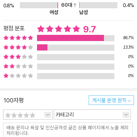
함께 음원 속 수수께끼를 풀어 가기로 한다. 인터넷에 흩뿌려진
60대
0.4%
0.8%
단서를 하나씩 따라가던 두 사람은 행운음원이 인기 어린이 드라
여성
남성
마 ‘럭키컬’의 주제가와 닮았고, 며칠 전 배구부원 은서가 행운음
9.7
평점 분포
원에 소원을 빈 뒤 실종되었다는 충격적인 사실을 알게 된다. 행
운음원을 부른 사람은 누구고, 이런 노래가 인터넷을 떠돌게 된
86.7%
이유는 무엇일까? ‘럭키걸’의 주제가와 행운음원은 어떤 연관이
13.3%
있는 걸까? SNS들을 뒤져가며 계정을 찾아내고, 음악 검색과 지
0%
도뷰 등 스마트폰 앱의 다양한 기능을 사용하며 저주의 정체를 파
0%
헤치는 이야기를 따라가다 보면 어느새 뜻하지 않은 사연과 마주
0%
하게 된다. 섬뜩한 저주가 유나와 민재를 시시각각 조여 오지만,
마침내 음원의 주인을 만나 그 이야기를 듣게 되었을 때는 무서움
을 이겨내는 용기를 얻게 될지도 모른다. ■지금의 어린이가 공감
100자평
게시물 운영 원칙
할 수 있는, 인터넷 세계의 욕망과 어둠을 담은 괴담 『행운음원』
카테고리
은 유나가 구독자 수를 늘리고 싶어 하는 마음을 있는 그대로 보
여 주며 스토리킹 심사에서 “어린이들의 욕망을 재단하려 들지
않는다는 사실이 무엇보다도 반가운 작품. 어린이의 마음에 가만