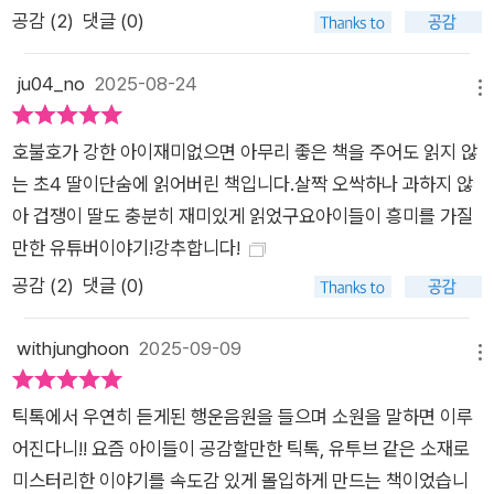
평범한 일상 너머 있을지도 모르는 낯선 이면을 상상하며 출발한
공감 (
2
)
댓글 (0)
『행운음원』의 이야기는 오싹하면서도 쓸쓸한 괴담 속으로 어린
이 독자들을 초대한다. 글을 쓰는 내내 열 살의 제가 무서워하던
ju04_no
2025-08-24
메뉴
계단에 홀로 있었어요. 익숙한 곳과 낯선 곳 사이, 환한 곳과 어두
운 곳 사이. 그곳을 오르내리던 마음, 머뭇거리던 순간, 혼자서 이
호불호가 강한 아이​재미없으면 아무리 좋은 책을 주어도 읽지 않
겨내던 기억. 어린이 독자들이 저와 비슷한 기분을 느꼈으면 합니
는 초4 딸이단숨에 읽어버린 책입니다.살짝 오싹하나 과하지 않
다. -작가의 말에서 ■비룡소의 새로운 어린이 추리소설 컬렉션,
아 겁쟁이 딸도 충분히 재미있게 읽었구요아이들이 흥미를 가질
더 미스터리 비룡소가 어린이를 위한 추리소설 시리즈 ‘더 미스터
만한 유튜버이야기!강추합니다!
리’를 새롭게 선보인다. 어린이의 눈높이에 꼭 맞추어져 있으면서
공감 (
2
)
댓글 (0)
도 시시하지 않은 사건들이 어린이 독자들의 마음을 사로잡아 미
스터리 장르의 매력에 한껏 빠져들게 한다. 수수께끼가 해결되는
withjunghoon
2025-09-09
과정을 따라가며 직접 탐정이 된 기분으로 읽다 보면 자연스럽게
메뉴
원인과 결과를 찾아내는 추론적 사고력을 기를 수 있다. 어린이가
틱톡에서 우연히 듣게된 행운음원을 들으며 소원을 말하면 이루
흠뻑 빠져 읽을 수 있는 재미난 이야기를 읽으며 사고력도 키울
어진다니!! 요즘 아이들이 공감할만한 틱톡, 유투브 같은 소재로
수 있는 어린이 추리소설 컬렉션, 더 미스터리 시리즈는 『행운음
미스터리한 이야기를 속도감 있게 몰입하게 만드는 책이었습니
원』과 비룡소 셜록홈즈상 1회 수상작 『탐정 명아루』를 시작으로