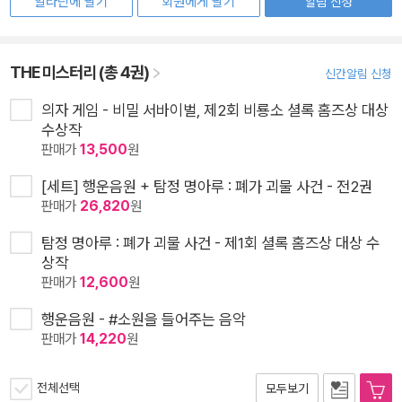
알라딘에 팔기
회원에게 팔기
알림 신청
THE 미스터리 (총 4권)
신간알림 신청
의자 게임 - 비밀 서바이벌, 제2회 비룡소 셜록 홈즈상 대상
수상작
판매가
13,500
원
[세트] 행운음원 + 탐정 명아루 : 폐가 괴물 사건 - 전2권
판매가
26,820
원
탐정 명아루 : 폐가 괴물 사건 - 제1회 셜록 홈즈상 대상 수
상작
판매가
12,600
원
행운음원 - #소원을 들어주는 음악
판매가
14,220
원
전체선택
모두보기