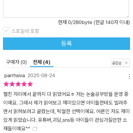
히 귀 기울여 주고, 기다려 준다.”(심사위원 이현, 김지은)는 찬사
를 받았다. SNS 구독자 수에 안달하고, 웹서핑으로 궁금한 것을
현재
0
/280byte (한글 140자 이내)
조사하며 파고드는 유나와 민재의 모습은 태어난 순간부터 인터
스포일러 포함
넷 환경에 적응해서 살아가는 지금의 어린이들에게 자기 자신처
럼 친숙하다. SNS 계정을 운영하며 반응에 신경 써 본 경험이 있
등록
거나, 숏폼 영상에 홀린 듯이 빠져 본 적 있다면 유나에게 쉽게 공
감할 수 있을 것이다. 내가 SNS에 올린 게시물에 갑자기 사람들
구매자 (0)
전체 (4)
이 몰려들어 악플을 단다면 어떨까? 혹시 그때 별생각 없이 흘려
보냈던 영상에 이상한 힘이 있어서 저주를 불러온다면? 차삼동
parrhsiva
2025-08-24
메뉴
작가는 ‘이 노래를 들으면 소원이 이루어진다’, ‘모든 일이 잘 풀리
게 된다’는 설명과 함께 틱톡에 돌아다니는 음원 영상들을 보고,
펼친 자리에서 끝까지 다 읽었어요ㅎ 저는 논술공부방을 운영 중
제각각 다른 장소의 사진 위로 이질적인 배경 음악이 흐르는 모습
이예요. 그래서 제가 읽어보고 재미있으면 아이들한테도 빌려주
에 어딘가 이상한 기분을 느껴 『행운음원』의 이야기를 떠올리게
면서 읽혀보려고 골랐는데, 탁월한 선택이예요. 어른인 저도 재미
되었다고 한다. 영상에 무서운 비밀이 숨겨져 있어서, 소원을 비
있게 읽었습니다. 유튜버,괴담,sns등 아이들이 관심가질만한 소
는 사람들을 불행에 빠트리지 않을까 하는 상상. 인터넷 세계의
재들이예요^^