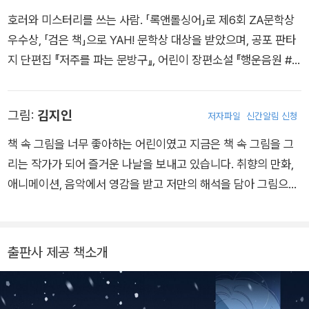
호러와 미스터리를 쓰는 사람. 「록앤롤싱어」로 제6회 ZA문학상
우수상, 「검은 책」으로 YAH! 문학상 대상을 받았으며, 공포 판타
지 단편집 『저주를 파는 문방구』, 어린이 장편소설 『행운음원 #
소원을 들어주는 음악』을 썼다.
그림:
김지인
저자파일
신간알림 신청
책 속 그림을 너무 좋아하는 어린이였고 지금은 책 속 그림을 그
리는 작가가 되어 즐거운 나날을 보내고 있습니다. 취향의 만화,
애니메이션, 음악에서 영감을 받고 저만의 해석을 담아 그림으로
표현하는 것을 즐깁니다. 《몬스터 차일드》, 《사랑은 초록》, 《드래
곤 히어로》 등 다수의 어린이책에 그림을 그렸습니다. 인공 지능
시대가 성큼 다가온 지금, 미래에서 온 친구들을 그리며 새로운
출판사 제공 책소개
세상에 한 발씩 내딛고 있습니다. 미래인과 친구들이 만들어 갈
멋진 여정을 앞으로도 기대 바랍니다.