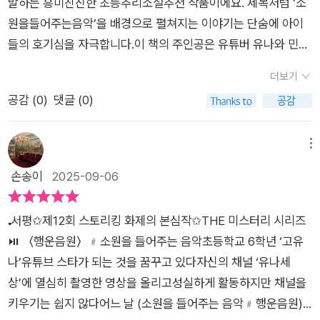
발하는 흥미진진한 초등추리소설추천 작품이에요. 제목처럼 ‘소
소녀의 정체를 찾아낼 수 있을까요?아이들이 익숙한 SNS와 유
원을들어주는음악’을 배경으로 펼쳐지는 이야기는 단숨에 아이
튜브를 매개로, 유나가 그 비밀을 파헤쳐가는 추리 소설입니다.단
들의 호기심을 자극합니다.이 책의 주인공은 유튜버 유나와 민재
순히 아이들이 자신의 욕심으로 요행에 기대는 이야기가 아니라,
예요. 우연히 ‘행운음원’을 듣게 된 순간부터 이상한 일들이 벌어
미스테리를 파헤치기 위해 끝까지 포기하지 않고 결국 진실을 용
더보기
지죠. 소원을 빌면 이루어진다는 설레는 경험 뒤에는 예상치 못한
기있게 찾아내는 이야기에요.유나와 민재가 비밀을 쫓아가는 과
공감 (
0
)
댓글 (0)
대가가 따라옵니다. 책을 읽다 보면 “나도 저런 소리를 듣게 되면
정이 스릴있고 오싹하기까지 하고, 그 결말은 너무 씁쓸합니다.꼭
빌어볼까?” 하는 유혹과 동시에, “만약 나에게도 그런 일이 생기
결말을 아이들과 함께 읽어보고 확인해보셨으면 좋겠어요.또또
면 어떡하지?” 하는 두려움이 동시에 찾아와요. 아이들이 몰입하
메뉴
도 정말 재미있게 몰입해서 읽은 책이에요.미스터리 추리소설 좋
지 않을 수 없는 이유입니다.《행운음원》의 또 다른 매력은 단순
손송이
2025-09-06
아하는 초등학교 중학년이상 친구들에게 추천합니다.💬 여러분
히 무서운 이야기를 넘어 ‘추리’라는 장르적 재미를 담고 있다는
은 소원의 대가가 있다면, ‘행운음원’에 소원을 빌겠습니까?#비
거예요. 인터넷에 흩어진 단서를 쫓고, 음악 속 비밀을 파헤치면
룡소출판사 로부터 제공받아 주관적으로 작성하였습니다.
𝅓 서평✩제12회 스토리킹 화제의 본심작✩THE 미스터리 시리즈
서 독자 스스로도 마치 탐정이 된 듯한 긴장감을 느낍니다. 그래
⏯ 〈행운음원〉﹟소원을 들어주는 음악초등학교 6학년 ‘고유
서 저는 자신 있게 이 책을 초등추리소설추천 목록에 넣고 싶습니
나’유튜브 스타가 되는 것을 꿈꾸고 있다자신의 채널 ‘유나세
다.특히 요즘 아이들에게 익숙한 디지털 환경을 소재로 했다는 점
상’에 열심히 촬영한 영상을 올리고성실하게 활동하지만 채널을
이 참 공감돼요. 구독자 수, 숏폼 영상, SNS 계정 같은 요소들이
키우기는 쉽지 않다어느 날 (소원을 들어주는 음악﹟행운음원)
등장하니, 우리 아이들은 마치 자기 이야기처럼 받아들이면서 책