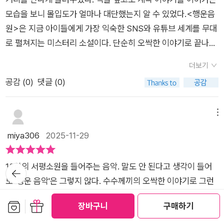
들로 하여금 더 호기심을 일으킬 수 있을지도 모르겠다는 생각이
모습을 보니 몰입도가 얼마나 대단했는지 알 수 있었다.​<행운음
들었다.(무분별한 SNS 사용으로 아이들이 겪는 어려움과 문제
원>은 지금 아이들에게 가장 익숙한 SNS와 유튜브 세계를 무대
점만 생각나는 건 아무래도 내가 이 또래 아이들을 키우고 있는
로 펼쳐지는 미스터리 소설이다. 단순히 오싹한 이야기로 끝나는
부모이기 때문에 더 그런 것 같다.)하지만 이 책이 이야기하고 있
것이 아니라, “소원을 이루고 싶다”는 솔직한 마음과 그 이면에
는 것은 어떤 위험이 기다리고 있는지도 모른채 인터넷에 빠져 사
더보기
숨어 있는 위험까지 함께 보여 주어 깊은 인상을 남긴다.​특히 아
리판단을 하지 못했을 때의 위험성을 알리는 것은 아닐까 생각해
공감 (
0
)
댓글 (0)
이들이 실제로 사용하는 스마트폰 기능들인 음악 검색, 지도뷰, S
본다.판타지 이야기지만 아이들의 눈높이에 맞춰 그 위험성을 경
NS 탐색이 사건을 풀어가는 중요한 열쇠로 등장해 현실감이 더
고하는 것 같다.이 책의 주인공인 유나도 행운 음원의 힘을 빌려
크게 다가온다. 읽으면서 “만약 내 아이가 유나처럼 SNS 속 신
메뉴
구독자 수가 늘어나지만 그에 따른 대가가 무엇인지 뼈저리게 느
비한 사건을 마주한다면 어떨까?” 하는 상상도 해 보게 된다.​딸
miya306
2025-11-29
꼈고 그 덕에 더 성장할 수 있었다.이 책을 읽은 우리 아이들도 인
아이는 단순히 “무서웠다, 재밌었다”가 아니라, 주인공 유나가
터넷 세상을 너무 믿지 않길 바라본다.<이 도서는 출판사로부터
용기를 내는 장면이 멋졌다고 했다. 어린 독자들에게 긴장감과 재
제공 받아 읽고 주관적으로 작성한 서평입니다.>#행운음원#차
12살의 서평​소원을 들어주는 음악. 말도 안 된다고 생각이 들어
뒤로가
미뿐만 아니라 ‘나도 할 수 있다’는 자신감을 심어주는 책이라는
기
삼동#비룡소#독자모니터링 #연못지기38기#책이야기 #책소개
도 '행운 음악'은 그렇지 않다. 수수께끼의 오싹한 이야기로 그런
생각이 든다.더불어 우리 초3은 유투버가 되고 싶다는 이야기를
#책추천 #어린이문학
생각 따위는 불필요하다. 이런 일은 불가능이라는 것 말이다.'행
요즘 매일 하는 중이다.​비룡소의 새로운 시리즈 더 미스터리의 첫
보관함담기
선물하기
장바구니
구매하기
운 응원'은 말 그대로 '행운 음원'이었다. 무슨 말이냐면 행운을 가
책이라는데, 앞으로 나올 후속작들도 기대된다. 아이는 벌써 다음