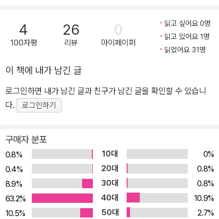
동 작가가 처음으로 선보이는 어린이책으로, 디지털 네이티브로
자란 어린이들을 위해 새롭게 탄생한 추리 동화다. 새로운 미스터
읽고 싶어요 0명
4
26
0
리를 기다려 온 장르의 애독자뿐만 아니라, 처음으로 장르를 접하
읽고 있어요 1명
100자평
리뷰
마이페이퍼
읽었어요 31명
는 어린이도 재미있게 읽을 수 있는 책이다. 국내 최초 어린이 심
사위원 제도를 도입한 어린이 장르문학상, 제12회 스토리킹 본심
이 책에 내가 남긴 글
에 올랐던 뜨거운 화제작이기도 하다. ■소셜 네트워크를 통해 저
로그인하면 내가 남긴 글과 친구가 남긴 글을 확인할 수 있습니
주의 실체를 추적하는 현대적인 어린이 추리소설 의욕만은 가득
다.
로그인하기
한 2년차 초보 유튜버 유나와 어릴 때부터 연예계 활동을 하다 유
명한 유튜브 채널을 운영하고 있는 민재는 항상 티격태격하는 같
은 반 짝이다. 초등학교 6학년의 여름방학을 앞둔 어느 날, 유나
구매자 분포
는 SNS에서 발견한 영상 '행운음원'에 유튜브 구독자 수를 올려
10대
0%
0.8%
달라는 소원을 빌고 기이한 일들을 겪게 된다. 행운음원의 힘으로
20대
0.8%
0.4%
구독자가 순식간에 늘어나서 잠시 들뜨지만, 이윽고 유튜브에는
30대
0.8%
8.9%
악플이 달리고 악몽 속에서 자꾸 창백한 소녀가 나타나기 시작한
40대
10.9%
63.2%
다. 점차 다가오는 행운음원의 저주를 피하기 위해 유나는 민재와
50대
2.7%
10.5%