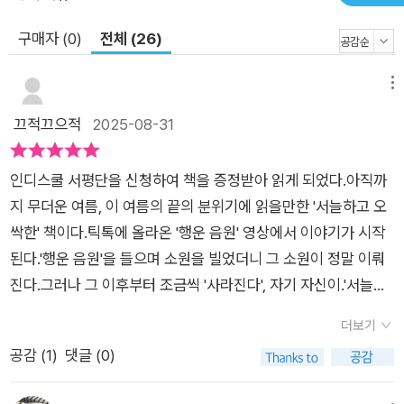
구매자 (0)
전체 (26)
메뉴
끄적끄으적
2025-08-31
인디스쿨 서평단을 신청하여 책을 증정받아 읽게 되었다.아직까
지 무더운 여름, 이 여름의 끝의 분위기에 읽을만한 '서늘하고 오
싹한' 책이다.틱톡에 올라온 '행운 음원' 영상에서 이야기가 시작
된다.'행운 음원'을 들으며 소원을 빌었더니 그 소원이 정말 이뤄
진다.그러나 그 이후부터 조금씩 '사라진다', 자기 자신이.'서늘한
기운이 유나의 방 안을 감돌았다.저 멀리서 아득한 행운의 에너지
더보기
가 유나의 몸속으로 스며드는 것만 같았다.문득 그런 생각이 들었
공감 (
1
)
댓글 (0)
다.알라딘의 요술 램프에는 소원의 제한이 있다.하지만 이 영상에
는 그런 설명이 붙어 있지 않다.'(49쪽)어쩐지 오싹한 이 설정이