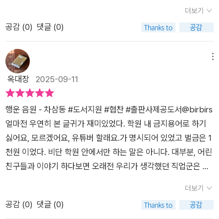
이라는영상을 보게 되고 구독자 수가 올랐으면 좋겠다고 말하며
속으로 빨려 들어갑니다. 저희 집 3학년, 5학년 형제도 읽는 내내
더보기
자신도 모르게 소원을 빌게 된다다음 날부터 정말로 구독자 수가
'엄마, 진짜 소름 돋아!'를 외치면서도 끝까지 책을 놓지 않았습니
공감 (
0
)
댓글 (0)
오르기 시작했지만기쁨도 잠시 비방 댓글이 달리고 악몽까지 꾸
다.결국 《행운음원》은 단순한 괴담이 아니라 ‘소원을들어주는음
게 된다구독자 수가 떨어지자 유명한 채널을 운영하는 같은 반친
악’이라는 매혹적인 소재를 통해 욕심과 책임에 대한 메시지를 던
구 인기 유튜버 ‘권민재’는 유나를 놀려대고혼자 끙끙 앓던 유나
메뉴
집니다. 오싹한 스릴과 따뜻한 교훈이 함께 있는 책, 그래서 책 읽
는 지난 이야기를 털어놓게 된다둘은 행운음원의 수수께끼를 추
옥대장
2025-09-11
기를 싫어하는 아이들에게도 적극 권할 수 있는 작품이에요.아이
적하기 시작하고이 음원이 어린이 채널 드라마 ‘럭키걸’의 주제곡
와 함께 읽고, 소원을 빌고 싶은 순간에 대해 이야기 나눠보세요.
과닮았다는 사실과 며칠 전 실종된 배구부 부원 ‘주은서’도행운음
《행운음원》은 분명 그 대화의 좋은 시작이 될 거예요.
행운 음원 - 차삼동 #도서지원 #협찬 #출판사제공도서@birbirs
원에 소원을 빌고 실종됐다는 사실을 알게 되는데..드라마 주제곡
얼마전 우연히 본 글귀가 재미있었다. 학원 내 금지용어로 하기
과 닮은 행운음원의 정체는 무엇일까?영상의 음원에는 어떤 비
싫어요, 모르겠어요, 유튜버 할래요.가 명시되어 있었고 벌금은 1
밀이 숨어 있을까?더 미스터리 클럽 1기로 선정되어 초등 고학년
천원 이었다. 비단 학원 안에서만 하는 말은 아니다. 대부분, 어린
을 위한추리 동화 <THE 미스터리 시리즈>를 만났다더운 요즘
친구들과 이야기 하다보면 오래전 우리가 생각했던 직업군은 실
날씨와 잘 어울리는 오싹하고도 흥미진진한추리물을 오랜만에
제 언급되지 않는다. 과학자, 선생님, 심지어 대통령도 심심찮았
읽어서 한마디로 꿀잼이었다SNS를 많이 이용하는 초등 고학년
더보기
던 우리 때와는 다르게 요즘 아이들은 유튜브의 네모 세상 밖을
과의 밀접한 주제로미스터리한 이야기를 담고 있어서 더욱 공감
공감 (
0
)
댓글 (0)
잘 상상하지 못한다. 이 책 그런 아이들이 너나 할 것 없이 SNS
할 수 있다행운음원의 저주와 그 저주를 파헤쳐 가는 과정,그리고