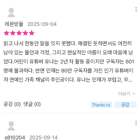
로 소통하고 또 그것으로 연결되고 쌓아가는 우정이 기본에 깔린
점점 드러나는 사실들을 마주하고 추리하며책장을 넘길 때마다
다. 친구의 이름을 구독자 수로 부르고, 오래전부터 부모님에 의
메뉴
긴장을 감출 수 없다아이는 자신도 유나처럼 SNS 영상을 보고
해 하나의 콘텐츠로 유명세를 얻은 친구는 그런 삶 속에서 잃고
레몬방울
2025-09-04
저주를마주할 것 같은 상상을 하게 돼서 오싹했다고 했다인터넷
얻은 것을 덤덤하게 이야기 한다. 우연히 보게 된 영상에 자신의
시대의 연결고리가 잘 드러나 있으며주인공 유나의 입장에서 생
고민인 ‘구독자 수를 늘리’고 싶은 마음을 속으로 읊조렸는데 다
각해 보게 만든다푹 빠져들게 되는 책으로 매력적인 추리물이 담
읽고 나서 한동안 말을 잇지 못했다. 해결된 듯하면서도 여전히
음 날 얻어걸린 알고리즘을 핑계로 구독자 수가 오르게 되고 해시
긴이 책을 자신 있게 추천하고 싶다#책소개#책추천#도서추천#
남아 있는 불안과 걱정, 그리고 현실적인 아픔이 오래 마음에 남
태그가 붙은 ‘행운 음원’을 듣는 다는 것에 호기심을 느끼게 된 유
추천도서#초등도서#초등동화#초등도서추천#초등추천도서#어
았다.어린이 유튜버 유나는 2년 차 활동 중이지만 구독자는 601
나와 그를 걱정하기도 좋아하기도 하는 민재가 함께 그 음원을 찾
린이도서#어린이책#어린이동화#어린이책추천#창작동화#창작
명에 불과하다. 반면 민재는 80만 구독자를 가진 인기 유튜버이
아가는 과정을 그린 소설이다. 아이들이 출연하는 유튜브 방송에
동화추천#초등고학년추천도서#추론력#추리동화#미스터리#더
자 연예인 가족 채널의 주인공이다. 유나는 민재가 부럽고, 우연
대해 한동안 생각이 많았다. 단순하 돈벌이로 보며 불편해 한다기
미스터리시리즈#행운음원#비룡소#서평단#도서협찬#도서제공
히 틱톡에서 ‘행운음원’을 본 뒤 구독자가 늘어나길 소원한다. 다
보다 영상 속 아이의 모습에 아이 스스로는 얼마나 동의 했을까가
더보기
#도서리뷰
음 날부터 소원이 이루어지면서 이상한 사건에 휘말리게 된다.요
의문이었다. 부모여서 혹은 부모이기에 분명 양가적 감정을 느꼈
공감 (
0
)
댓글 (0)
즘은 초등학생도 쉽게 유튜브 채널을 만들지만, 실제로는 가족이
을법한데 충분히 반영되고 있을까 하는 노파심이다. 아이들은 생
나 친구의 구독이 대부분이라 반응은 미미하다. 그런 상황에서도
각보다 단순하고 또 착하다. 구독자수와 상관없이 열심히 촬영하
유나는 촬영과 편집을 혼자 해내며 꾸준히 노력한다. 그 모습이
메뉴
고 편집하고, 자신의 표현하기도 또 안전한 방공호로 SNS를 꾸
기특하고 대견했다. 하지만 부모가 연예인이고 전문팀이 지원하
s810204
2025-09-14
려간다. 그런 아이들의 삶 속 깊숙이 들어온 네모 세상안은 한 면