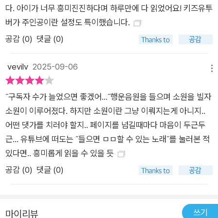
다. 아이가 너무 흥미진진하다며 하루만에 다 읽었어요! 키즈유투
계속 출간될 예정이다.
버가 주인공이란 설정도 특이했습니다.
공감 (
0
)
댓글 (0)
vevilv
2025-09-06
메뉴
˝구독자 수가 늘었으면 좋겠어...˝행운음원을 들으며 소원을 빌자
소원이 이루어졌다. 하지만 소원이란 그냥 이뤄지는게 아니지..
어떤 댓가를 치러야 할지.. 페이지를 넘길때마다 마음이 두근두
근... 유튜브에 떠도는 ˝들으면 ㅁㅁ할 수 있는 노래˝를 눌러본 적
있다면.. 흥미롭게 읽을 수 있을 듯
공감 (
0
)
댓글 (0)
쓰기
마이리뷰