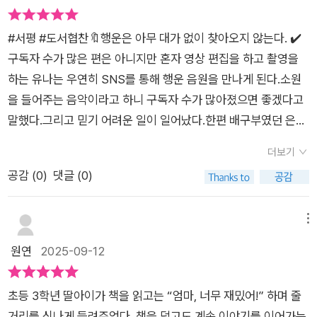
는 민재와는 애초에 시작선이 달라, 현실의 벽이 더 크게 느껴졌
으로만 보면 안된다. 부정적이게만 볼 것도 아니다. 그 속에서 만
다. 다행히 민재는 유나에게 힘이 되어주는 좋은 친구였다. 누군
들어가는 아이들의 세계를 보다 진지한 마음과 진정성 어린 관심
#서평 #도서협찬🔖행운은 아무 대가 없이 찾아오지 않는다. ✔️
가의 어려움에 선뜻 손을 내미는 용기는 언제 봐도 멋진 일이다.
으로 대해 줘야 하지 않을까. #행운음원 #차삼동 #인터넷세상 #
구독자 수가 많은 편은 아니지만 혼자 영상 편집을 하고 촬영을
유나와 은서, 민재의 이야기는 “열심히 해도 잘 안 되는 순간”을
유튜버 #스토리킹 #아이들의세상 #SNS #책벗뜰 #책사애2511
하는 유나는 우연히 SNS를 통해 행운 음원을 만나게 된다.소원
보여준다. 그러나 그들의 모습은 단순한 실패가 아니라 언젠가 결
9 #비룡서 #미스터리클럽1기
을 들어주는 음악이라고 하니 구독자 수가 많아졌으면 좋겠다고
실을 맺을 수 있는 과정처럼 보였다. ‘열심히 하지 말고 잘해라’라
말했다.그리고 믿기 어려운 일이 일어났다.한편 배구부였던 은서
는 차가운 말 대신, 꾸준히 노력하다 보면 반드시 빛을 발할 순간
가 사라지는 일이 발생했다.아무래도 이 행운 음원과 연관이 있을
이 온다고 말해주고 싶다.어른의 도움 없이 스스로 사건을 해결하
더보기
것 같다는 생각이 든 유나는 자신과 같이 유튜브를 운영하는 민재
려는 유나와 민재를 보면서 간절히 응원하게 되었다. 소원의 대가
공감 (
0
)
댓글 (0)
와 함께 이 미스테리를 파헤쳐 보기로 한다.이 행운 음원에는 어
는 두려웠지만, 오싹한 이야기 속에서 아이들의 진심 어린 목소리
떤 비밀이 숨겨져 있는 지 유나와 민재를 따라가 보기로 하자.📚
를 들을 수 있었다.우연히 듣게 된 음원에서 시작된 사건은 추리
요즘 제일 문제가 되고 있는 것 중 하나인 SNS.초등학생만 되도
메뉴
소설처럼 긴장감을 주었고, 동시에 호러물 같은 서늘함도 더해졌
여러 SNS 플랫폼을 이용하면서 많은 문제가 야기되고 있다.사실
원연
2025-09-12
다. 그래서 책을 놓을 수 없을 만큼 몰입하며 읽을 수 있었다. 결
이 책을 읽으면서 굳이 어린이들을 위한 이야기에 SNS가 등장하
국 이 이야기는 단순한 공포가 아니라, 끝까지 포기하지 않는 아
는 것이 옳은 것인지 의문이 들었다.물론 이야기를 이끌어가기 위
이들의 성장과 진심을 보여준 작품이었다.
초등 3학년 딸아이가 책을 읽고는 “엄마, 너무 재밌어!” 하며 줄
한 하나의 수단이라고 생각하면 문제 될 것이 없지만 오히려 아이
거리를 신나게 들려주었다. 책을 덮고도 계속 이야기를 이어가는