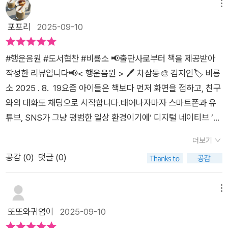
책의 분위기를 끌어올리며 몰입을 이끌어낸다.또한 브이로그, 유
메뉴
튜버, 틱톡 등 아이들이 호기심을 보일만한 소재가 가득한데등장
포포리
2025-09-10
인물의 나이도 아이들과 꼭 맞는 6학년이라 고학년 아이들이 흥
미롭게 읽을 수 있을 것이다.'그녀가 바랐던 건 결국 단 한가지였
#행운음원 #도서협찬 #비룡소 📢출판사로부터 책을 제공받아
다.홀로 잠들어 있는 자신을 찾아와 주는 것.그리고 그 손을 잡아
작성한 리뷰입니다📢< 행운음원 > 🖊️ 차삼동🎨 김지인🏷 비룡
주는 것.'(203쪽)결국 이 책은 '목소리'에 대한 이야기이다.자신
소 2025 . 8. 19요즘 아이들은 책보다 먼저 화면을 접하고, 친구
의 목소리를 내고 싶어하는 아이들,누군가에게 자신의 목소리를
와의 대화도 채팅으로 시작합니다.태어나자마자 스마트폰과 유
들려주고 싶어하는 아이들,자신의 목소리를 누군가가 들어줬으
튜브, SNS가 그냥 평범한 일상 환경이기에‘ 디지털 네이티브 ’
면 하는 아이들.그 아이들의 모습이 하나씩 오버랩된다.비룡소
세대라고 하죠.그들은 동시에 스마트폰을 몸의 일부처럼 활용하
'스토리킹' 공모전 본심에서 화제를 끌었다고 말하는 이유에단순
더보기
며 살아가는 ‘ 포노 사피엔스 ’ 라는 신인류이기도 합니다.초보 유
히 이 책의 오싹하고 기묘한 설정 외에 이 '목소리' 또한 한 몫하지
공감 (
0
)
댓글 (0)
튜버 유나.어느날 틱톡에서 “ 소원을 들어주는 음악 “ 행운음원
않았을까.
을 보게 됩니다.왠지 모르게 쓸쓸한 느낌이 들어자기도 모르게 계
속 바라봤던 영상.무심코 “ 유튜브 구독자 수가 올랐으면 좋겠어
메뉴
” 라며소원을 말합니다.그 다음날부터원하는 일이 차례로 이루어
또또와귀염이
2025-09-10
지지만,그 뒤에는 악플, 섬뜩한 꿈, 설명할 수 없는 사건들이 따라