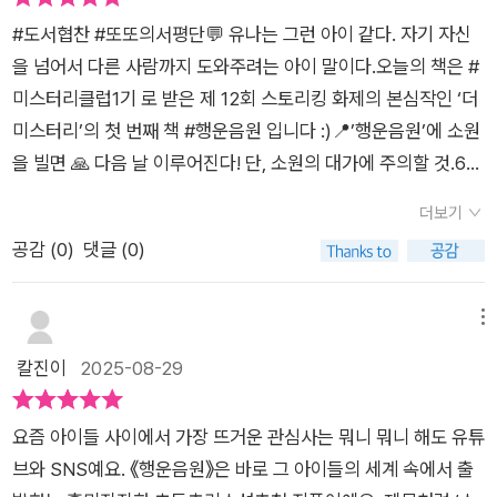
옵니다.행운은 무조건 행복한걸까요?📖 < 행운음원 > 은 비룡
#도서협찬 #또또의서평단💬 유나는 그런 아이 같다. 자기 자신
소 THE 미스터리 시리즈의 첫 번째 작품으로,디지털 시대를 살
을 넘어서 다른 사람까지 도와주려는 아이 말이다.오늘의 책은 #
아가는 아이들에게 꼭 들려주고 싶은,디지털 네이티브의 욕망과
미스터리클럽1기 로 받은 제 12회 스토리킹 화제의 본심작인 ‘더
두려움, 그리고 우정을섬세하고 스릴 넘치게 담아낸 미스터리 동
미스터리’의 첫 번째 책 #행운음원 입니다 :)📍’행운음원’에 소원
화입니다.사건을 해결하는 과정을 통해서원인과 결과를 파악해
을 빌면 🙏 다음 날 이루어진다! 단, 소원의 대가에 주의할 것.6학
서 추론적 사고 능력을 키우고사고력도 키울 수 있는 책으로초등
년인 유나는 본인의 유튜브 채널을 운영하고 있지만 구독자수와
고학년이 청소년 친구들에게 추천해봅니다.이 책을 제공해주신
더보기
조회수가 잘 늘지 않습니다.게다가 반에는 유명 연예인의 자녀이
비룡소 출판사에게감사함을 전합니다.#차삼동 #김지인 #비룡소
공감 (
0
)
댓글 (0)
자 인기 유튜버인 민재가 있지요.그러던 어느 날, 유나는 SNS를
출판사 #소원을들어주는음악 #음악 #음원 #THE미스터리 #어
보다 ‘행운음원’이라는 영상을 발견하고는 구독자 수를 올려달라
린이미스터리 #추리소설 #디지털네이티브 #포노사피엔스 #추
고 소원을 빌게 됩니다.정말 소원이 이루어진걸 까요.구독자수가
메뉴
론 #추론력 #사고력 #청소년소설 #초등고학년추천도서 #책추
잠시 늘었지만, 대신 악플이 늘어나며 악몽까지 꾸게 됩니다.그런
칼진이
2025-08-29
천 #책스타그램 #북스타그램 #북리뷰 #책읽는포포리 #20250
데 그 꿈속에서 어떤 소녀가 나타나 ‘행운음원’의 영상에 나오는
910
노래를 부르지요.그런 고민을 민재에게 털어놓게 되고, 다른반 친
요즘 아이들 사이에서 가장 뜨거운 관심사는 뭐니 뭐니 해도 유튜
구인 배구부원 은서가 ‘행운음원’을 듣고 소원을 빈 후 실종되었
브와 SNS예요. 《행운음원》은 바로 그 아이들의 세계 속에서 출
다는 사실을 알게 됩니다.유나는 민재와 함께 ‘행운음원’과 꿈 속