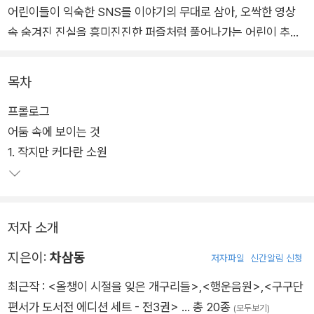
어린이들이 익숙한 SNS를 이야기의 무대로 삼아, 오싹한 영상
속 숨겨진 진실을 흥미진진한 퍼즐처럼 풀어나가는 어린이 추리
물이다. 인터넷 세계의 어둠 속에 정교하게 배치된 단서를 따라가
는 차삼동 작가의 글과 밝고 화사하면서도 서늘한 기운이 감도는
목차
김지인 작가의 그림이 만나 으스스한 이야기 속으로 독자들을 끌
프롤로그
어들인다.
어둠 속에 보이는 것
1. 작지만 커다란 소원
『행운음원』은 온라인 소설 플랫폼 브릿G에서 활발하게 작품 활
동을 하며 호러 미스터리 소설을 써 온 차삼동 작가가 처음으로
선보이는 어린이책으로, 디지털 네이티브로 자란 어린이들을 위
해 새롭게 탄생한 추리 동화다. 새로운 미스터리를 기다려 온 장
저자 소개
르의 애독자뿐만 아니라, 처음으로 장르를 접하는 어린이도 재미
있게 읽을 수 있는 책이다. 국내 최초 어린이 심사위원 제도를 도
지은이:
차삼동
저자파일
신간알림 신청
입한 어린이 장르문학상, 제12회 스토리킹 본심에 올랐던 뜨거운
최근작 :
<올챙이 시절을 잊은 개구리들>
,
<행운음원>
,
<구구단
화제작이기도 하다.
편서가 도서전 에디션 세트 - 전3권>
… 총 20종
(모두보기)