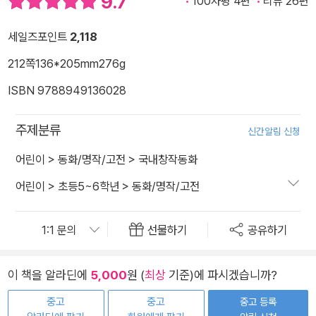
9.7
100자평 4편
리뷰 26편
세일즈포인트
2,118
212쪽
136*205mm
276g
ISBN 9788949136028
주제분류
신간알림 신청
어린이
>
동화/명작/고전
>
국내창작동화
어린이
>
초등5~6학년
>
동화/명작/고전
선물하기
공유하기
이 책을 알라딘에
5,000
원 (
최상
기준)에 파시겠습니까?
중고
중고
중고 등록