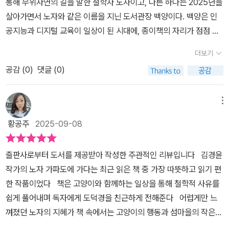
통해 무위자연의 길을 말한 철학자 노자이고, 다른 하나는 2025년을
다”를 몸으로 이해한다.무위자연은 아무것도 안 하자는 말이 아니라,
소통을 통해 공감하는 능력을 어떻게 키울 수 있으면 좋을까. 지식의
자가파도에가다 #사계절출판사#김경윤 #저자김경윤 #윤여준 #삽
서지 않음이 곧 이런 마음이지 않을까. 나도 그 마음을 잘 따르며 살아
살아가면서 노자와 같은 이름을 지닌 도서관장 백양이다. 백양은 인
필요 이상의 힘을 들이지 않고 자연스러운 방식으로 존재하는 삶이라
전달을 넘어설 수 있는 구체적인 방법은 무엇일까. 내가 이백양을, 아
화윤여준 #노자철학 #노자소설 #북스타그램 #책스타그램이 책은
야겠다는 마음을 굳히게 된다.아무래도, <도덕경> 81편의 시를 읽어
공지능과 디지털 교육이 일상이 된 시대에, 종이책의 자리가 점점 사
는 사실을 고양이는 말없이 보여준다.글쓰기 확장 활동: <내가 억지
니 노자를 만난다면 이런 질문들을 무차별적으로 마구 쏟아낼 것만
출판사로부터 도서를 제공받아 작성한 서평입니다.
야겠다. 읽고나서 나만의 도덕경에 대한 생각을 정리해야겠다. 노자
라지는 현실을 체감한다. 자신이 지켜온 세계가 더는 필요하지 않게
로 하고 있었던 것들> 리스트 작성 후 감정 변화 기록활동 중심 수업:
같다. 이 책이 딱 내 책이라는 느낌을 준 구절이 있다. 바로 주인공
더보기
가 말하고자 하는 바를 나의 삶에 적용시켜 생각해봐야겠다.*출판사
될지도 모른다는 예감 속에서 그는 은퇴를 결심하고, 구시대의 사람
고양이 관찰 영상 → 행동의 목적 찾기 → 인간 행동과 비교해보기인
이백양이 자기 삶의 의미를 찾는 날이 바로 8월 8일이라는 점이다.
로부터 책을 제공받아 작성하였습니다.
공감 (
0
)
댓글 (0)
으로서 조용히 퇴장할 준비를 한다. 그런데 대학 동창 미경의 연락 한
문 주제 토론: ‘성공은 노력의 양으로 정해지는가?’ / ‘하지 않기’의 용
그날은 내 생일이다. “고양이도서관의 개관일은 8월 8일로 정했다.
통이 백양을 ‘끝’이 아니라 ‘다른 삶’으로 이끈다. 그 초대의 목적지는
기는 게으름인가 새로운 방식의 성장인가4. 바다가 일러주는 상선약
…… 세계적으로 고양이를 위한 행사가 열리는 날에 고양이도서관을
바로 제주 남쪽 작은 섬, 가파도다. 처음 이 책을 읽었을 때 나는 평
수 — 낮은 곳으로 향하는 삶해안가에 쌓여 있는 쓰레기를 치우는 장
메뉴
개관하는 것은 참으로 의미 있는 일이었다.”(126쪽, 8장 노자를 강의
소처럼 빠르게 페이지를 넘겼다. 그런데 백양이 기록하는 시간의 결,
면은 이 책의 메시지를 가장 직접적으로 보여준다. 바다는 낮은 곳으
하다.) 주인공 이백양에게도, 내게도 큰 의미가 있는 날이다. 내 삶의
황공주
2025-09-08
섬이 들려주는 느린 미학이 내 안에서 제대로 살아나지 않은 느낌이
로 흐르며 만물을 품지만, 인간의 이기심까지 떠안아버린다. 결국 자
의미를 그렇게 쉽고 가까운 곳에서 찾아야 한다는 의미로 받아들였
었다. 마치 꼭꼭 씹지 않고 삼켜 급체한 것처럼, 문장들이 체화되지 않
연의 고통은 인간을 다시 해치고 돌아온다.백양은 그곳에서 “물처럼
다. 거창한 목표와 구체적인 계획이 없어도, 내가 좋아하는 일을 찾아
출판사로부터 도서를 제공받아 작성한 주관적인 리뷰입니다 김경윤
았다. 문득 ‘내가 요즘 속도에 너무 매몰되어 있나?’라는 생각이 들었
사는 것”이 단지 겸손한 마음가짐이 아니라 지구와 함께 살아가기 위
갈 용기만 있다면 얼마든지 의미를 찾을 수 있다는 것도 알 수 있었다.
작가의 노자 가파도에 가다는 최근 읽은 책 중 가장 따뜻하고 읽기 편
다. 그래서 이번에는 소리 내어 읽는 것처럼 천천히, 한 장 읽고 멈추
한 실천적 태도라는 사실을 마주한다.철학이 일상을 바꾸는 순간을
이백양처럼 티베트로 떠날 수도, 1년 간 가파도에서 살 수도 없지만,
한 작품이었다 책은 고양이와 함께하는 일상을 통해 철학적 사유를
고, 여유롭게 쉬다가, 다시 조금씩 읽었다. 보통 이 정도 분량의 책이
이 책은 아주 조용하지만 선명하게 보여준다.생태 수업 연계: 쓰레기
나도 내 삶을 조금은 바꿔나갈 수 있을 것만 같다. 이제 내가 좋아하는
쉽게 풀어내며 독자에게 도덕경을 친근하게 전해준다 어렵게만 느
라면 한 시간 남짓이면 끝내곤 했는데, 이 책은 그렇게 읽지 않으니 어
지도 만들기 / 우리 지역에서의 환경문제 관찰·기록비판적 읽기 활동:
일을 찾아볼 용기를 가져봐야겠다.
껴졌던 노자의 지혜가 책 속에서는 고양이의 행동과 섬마을의 작은
느새 네 시간이 훌쩍 넘었다. 아이러니하게도 그제야 비로소 백양이
물처럼 산다는 것의 장점과 위험성 균형 있게 검토행동 활동: 지역 혹
장면들을 통해 자연스럽게 드러나며 삶과 연결된다 고양이가 보여 주