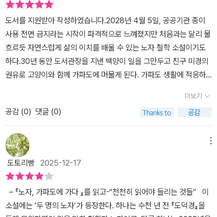
가르쳐주는 소국과민 — 욕망을 줄인다는 용기백양이 처음 마주한 가
었다면 더 의미가 살아날 수 있지 않았을까 생각해보았다. 그리고 가
을 버리니 표도 부드러워진다. 사람들이 나를 보고 편안해 보인다는
누가 나를 보살피겠어요.'라고 한 말이 딱 맞는 말이다. 내가 나를 보
파도는 작고 조용하다. 사람도 적고, 모든 것이 느리다.그런데 그 ‘작
도서를 지원받아 작성하였습니다.2028년 4월 5일, 공공기관 종이
장 아쉬웠던 건 그 강의 교재 전체가 책에 나오지 않는다는 점이다. 그
말을 많이 한다. 나를 드러내지 않고 사는 삶이 훨씬 자유로운 삶임을
지 않으면서 다른 이가 나를 보아주길 바라는 것은 맞지 않다. 그러니,
음’과 ‘느림’ 속에서 백양은 오히려 마음이 안정되는 경험을 한다.노자
사용 전면 금지라는 시작이 파격적으로 느껴졌지만 처음과는 달리 물
강의 교재를 얻을 수만 있다면 당장 나도 제주도로 내려가 인문학 강
알게 되었다. 뭔가를 하는 것보다 뭔가 하지 않는 데에는 더 큰 용기가
나를 잘 알고 멈출 줄 알아야 한다. 괜한 한 걸음 더, 또 여기까지만
가 꿈꿨던 ‘소국과민’이 거창한 이상향이라기보다 더 많이 갖기 위해
흐르듯 자연스럽게 삶의 이치를 배울 수 있는 노자 철학 소설이기도
의를 들을 수 있을 것만 같은 심정이다. 책 말미에 보면 수강생 중 누
필요하다는 것도 알게 되었다.p.55 노자는 천천히 살기를 요구하나.
더, 하고 욕심을 부릴 때 화가 닥칠 수 있다. 여기서 그만, 이쯤에서 멈
불안해하지 않아도 되는 삶이라는 걸 백양은 비로소 깨닫는다.나 역
하다.30년 동안 도서관장을 지낸 백양이 일을 그만두고 친구 미경의
군가가 출간을 하시던데.. 실제로 저자가 다음 작품으로 이 내용을 써
거친 숨을 가라앉히고 고요히 들숨과 날숨을 반복하기를 원한다. 한
춤. 잘 할 필요가 있다.나는 세 가지 보물을 지니고 있습니다.첫째는
시 이 부분에서 오래 멈춰 섰다. 비워야 비로소 행복해지는 삶이라니,
권유로 고양이와 함께 가파도에 머물게 된다. 가파도 생활에 적응하
주었으면 좋겠다고 생각했다. 간절히 바란다. “노자가 교육자였다면
꺼번에 모든 일을 후다닥 처리하는 것이 아니라, 천천히 하나하나 작
자애로움이요,둘째는 검소함이고,셋째는 세상에 나서려고 하지 않음
역설적이지만 너무 정확한 말이었다.확장 활동 질문: “내가 행복을 위
며 매표소에서 일도 하고, 고양이 도서관을 짓고, 다른 도서관에서 강
어떻게 썼을까 생각했더니 글이 써지기 시작했다. 됐다. 교사들과 이
게 쪼개서 정성을 다하여 조심조심 임하기를 기대한다. 작은 일이 큰
입니다._<도덕경> 67장 중(167쪽)노자는 당대의 사람을 비판한다.
더보기
해 갖고 싶어 하는 것 중, 정말 반드시 필요하지 않은 것은 무엇일
의까지 하게 된다. 각 에피소드마다 노자의 『도덕경』과 연결시켜 백
런 이야기를 나누면 좋겠구나.”(133쪽, 8장 노자를 강의하다.) “인
일이다. 일상적인 일들 하나하나가 거룩한 일이다. 서두르지 마라.p.1
사랑 없는 만용, 절약 없는 소비, 겸손 없는 권력을 추구하는 사람들
까?”수업 연계: ‘경제적 부’ = 행복이라는 공식이 통하지 않는 사례
공감 (
0
)
댓글 (0)
양이 일기를 쓰는 형식으로 되어 있어 『도덕경』에 쉽게 다가갈 수 있
간에게는 소통 능력이 있다. 이 소통 능력 안에는 지식과 정보뿐 아니
38 우리는 근원적으로 무지한 존재이고, 늘 새롭게 변화해야 하는 존
을. 그러한 사람들은 자칫 잘못하면 죽게 될 것이라고 무섭게 경고한
조사하기 / 미니 토론 진행프로젝트 활동: ‘청소년 버전 소국과민 라
다.특히 백양이 도서관에서 선생님 대상으로 강의를 했던 <8. 노자를
라, 감정에 대한 소통 능력도 있다. 같이 웃고 같이 울고 같이 공감하
재이다. 인간은 인공지능과 달리 무한정 지식을 축적할 수 없어 살아
다.(168쪽)자애로움, 검소함, 나서지 않음. 잘 명심해두고 싶다. 나에
이프’ 1주 체험하기 (소비 절제·디지털 미니멀리즘 등)3. 고양이가 보
강의하다>편이 기억에 남는다. 강의 준비를 하며 『도덕경』 1장의 삶
면서, 서로 기대고 서로 도와가며 살아가는 가운데 행복이 찾아온다.
메뉴
가면서 부단히 필요 없는 것을 지우고, 잘못된 것을 고치고 새로운 것
게도 또한 보물이 될 수 있도록 해야겠다는 생각도 든다. 그 중에서도
여주는 무위자연 — 억지로 하지 않아도 되는 삶이 책에서 가장 따뜻
의 방향과 속도에 관한 가르침을 교육의 관점으로 풀어낸 부분이 『도
교육의 목표는 단순히 지식의 전달이 아니라 바로 이 공감의 소통으
을 채우는 과정을 겪어야 한다.p.186 도뎍경은 외적인 성취가 아니라
나에게 가장 인상적인 부분은, 나서지 않음. 겸손의 자세다. 사람들은
도토리빵
2025-12-17
했던 장면은 백양이 고양이들을 돌보는 과정이다. 고양이는 인간이
덕경』의 지혜를 실천할 수 있는 방법을 제시하는 듯했다.고양이 이름
로까지 나아가는 것, 그래서 진정으로 지혜롭고 강하고 자족하는 존
내면적 성찰이 인생에서 중요한 것임을 이야기 합니다. 1등만 좋은 세
유독 이 겸손에 취약한 것 같다. 누군가로부터 인정받길 원하고 또 나
정해둔 규칙과 질서를 따르지 않는다. 굳이 인정받으려 하지도, 뭔가
을 짓다 노(老)자가 된 백양의 가파도 생활을 같이 따라가다 보면 『도
재로 성장하는 것이 아닐까?”(142쪽, 8장 노자를 강의하다.) 주인
상이 아니라 꼴등도 행복하게 살 수 있는 권리가 있음을, 모든 사람은
서서 목소리를 내는 것이 우위에 서는 것이라고 생각한다. 그래서 그
– 『노자, 가파도에 가다 』를 읽고-“천천히 읽어야 들리는 것들” 이
를 쟁취하려고 몸부림치지도 않는다. 그저 있는 그대로 존재하며 충
덕경』의 지혜, ‘도(道)’, ‘덕(德)’, ‘무위자연(無爲自然)’, 그리고 ‘유
공의 일기를 통해 대강 그 내용을 알 수 있지만, 구체적으로 어떤 모습
평등하고, 귀하고, 아름답게 살아갈 자격이 있음을 알려줍니다. 많이
위치와 자리에 대한 욕심을 부린다. 나는 그런 욕심의 싸움터에서 한
소설에는 ‘두 명의 노자’가 등장한다. 하나는 수천 년 전 『도덕경』을
분해 보인다.백양은 그 모습을 보며 노자의 핵심 “억지로 하지 않는
지승강(柔之勝剛)’을 조금은 깨달을 수 있을 것이다.
을 구상했을까. 교육자로서의 노자는 무슨 말을 하고 싶었던 것일까.
배우는 것이 아니라 잘 살아가는 것이 최상의 지혜임을 말합니다.#노
발 물러나는 자세가 필요하다고 생각한다. 아마 노자가 생각하는 나