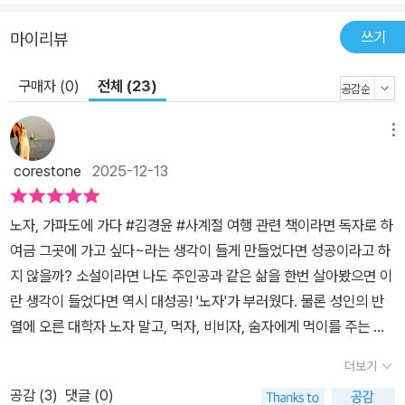
기 위해 바쁘고 치열하게 경쟁하는 현대인의 삶을 성찰한다. 무위자
연無爲自然 * 살아 있는 노자, 고양이의 말 없는 가르침 “세상의 지
쓰기
마이리뷰
극한 부드러움이 세상의 지극한 단단함을 이기는 법. 자신을 없애야
틈 없는 곳도 들어갈 수 있습니다. 그래서 나는 함 없음의 유익함을 압
구매자 (0)
전체 (23)
니다.” ―『도덕경』 43장 중에서 친구들이 가파도를 떠나면서, 백양
은 홀로 지내게 된다. 아니, 사실 뜻밖의 식구들이 생긴다. 바로 미경
메뉴
이 돌보던 고양이들의 집사가 된 것. 난생처음 고양이들을 돌보면서
corestone
2025-12-13
백양은 의문을 갖는다. 개를 키우는 사람은 ‘주인’인데, 왜 고양이를
키우는 사람은 ‘집사’라고 하는 걸까? 고양이들과 통성명을 하고, 가
노자, 가파도에 가다 #김경윤 #사계절 여행 관련 책이라면 독자로 하
까워질수록 백양은 그 이유를 깨닫는다. 아무것도 소유하지 않고 어
여금 그곳에 가고 싶다~라는 생각이 들게 만들었다면 성공이라고 하
디에도 매이지 않고 자유롭게 살아가는 고양이와, 뭔가를 자꾸 소유
지 않을까? 소설이라면 나도 주인공과 같은 삶을 한번 살아봤으면 이
하려고 하고 항상 어딘가에 매여 고단하게 살아가는 인간의 처지를
란 생각이 들었다면 역시 대성공! '노자'가 부러웠다. 물론 성인의 반
비교해 보면 고양이가 주인이고, 인간이 집사인 게 맞는다고 생각한
열에 오른 대학자 노자 말고, 먹자, 비비자, 숨자에게 먹이를 주는 노
것이다. 나아가, 백양은 고양이들에게서 노자의 모습을 발견한다. 부
자 말이다. 이 책은 나 개인만 놓고 봐서는 작가님은 대성공을 하셨
드러운 행동, 유연한 몸짓, 나른한 태도, 근심 없이 깊은 잠, 얽매이지
더보기
다. 책을 다 읽고 덮은 후 책 표지 앞뒤 그림을 한번 더 살펴보았다. 가
않고 자유로운 삶. 많은 것을 소유하지 않고도 풍족하게 존재할 수 있
공감 (
3
)
댓글 (0)
파도를 떠나기 전 작가님의 심정 아니었을까?라고 상상해 보면서 말