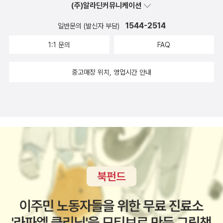
아는 말을 실제로 살고 있는가, 아니면 알고만 지나치는가. 그래서 이
(주)알라딘커뮤니케이션
구나 쉽게 따라갈 수 있었다 그래서 나는 이 책을 철학 입문서로도
책의 철학은 설명이 아니라 체험에 가깝다. 문체와 구성은 전반적으
추천하고 싶고 동시에 마음을 쉬게 하는 위로의 책으로도 권하고 싶
1544-2514
일반문의 (발신자 부담)
로 담백하고 잔잔하다. 큰 반전으로 몰아치기보다는, 산책하듯 장면
다
이 이어지며 사유가 스민다. 그래서 빠른 전개를 기대하면 심심할 수
1:1 문의
FAQ
있지만, 반대로 마음이 소란할 때 읽으면 문장과 풍경이 ‘숨 고르는 자
리’를 마련해준다. 철학 소설이 어렵게 느껴지는 독자도, “이론을 공
중고매장 위치, 영업시간 안내
부한다”기보다 “생활을 다시 정돈한다”는 느낌으로 접근하면 훨씬
편하게 읽힐 것이다. 결국 이 책은 더 많이 가지려는 마음과 더 빨리
증명하려는 습관, 더 크게 이기려는 경쟁을 잠시 내려놓게 만든다. 그
리고 작은 공동체와 자연의 리듬 속에서 삶의 기준을 다시 세우게 한
다. 인공지능과 기후 위기라는 거대한 파도 앞에서 이 소설은 정답을
내놓지 않는다. 대신 백양이 살아내는 방식을 보여준다. 그 조용한 실
천이야말로 『도덕경』이 지금도 읽히는 이유를, 소설로 설득하는 순간
이다.