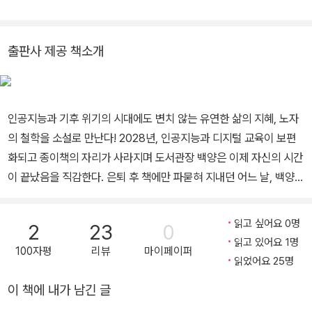
된 저는 작은 도서관을 운영합니다. 꾸준히 책을 읽고 공부하며, 그 배
움을 바탕으로 주로 철학과 인문학 분야의 책을 써 왔습니다. 현재 가
파도에서 바다, 산, 돌, 보리, 꽃, 갈매기, 고양이와 더불어 책을 읽고
출판사 제공 책소개
글을 쓰며 살고 있습니다. 지은 책으로 철학 소개서 《처음 만나는 우
리 인문학》 《처음 만나는 동양 고전》 《너무 재밌어서 잠 못 드는 철학
수업》이 있고, 청소년 철학 소설 《박지원, 열하로 배낭여행 가다》 《장
인공지능과 기후 위기의 시대에도 변치 않는 유연한 삶의 지혜, 노자
자, 아파트 경비원이 되다》 《노자, 가파도에 가다》 외 다수의 책을 썼
의 철학을 소설로 만난다! 2028년, 인공지능과 디지털 교육이 보편
습니다. 고전 해설서 《고전툰 1, 2, 3》(공저)과 어린이를 위한 《논어》
화되고 종이책의 자리가 사라지며 도서관장 백양은 이제 자신의 시간
《맹자》 《장자》 등을 썼습니다.
이 끝났음을 직감한다. 은퇴 후 책에만 파묻혀 지내던 어느 날, 백양에
게 옛 친구 미경의 전화가 걸려 온다. 백양은 미경의 초대를 받아 제주
도 남쪽 작은 섬 가파도로 뜻밖의 여행을 떠난다. 그렇게 도착한 제주
읽고 싶어요 0명
2
23
0
도 남쪽의 작은 섬 가파도. 사람과 사람, 사람과 동물, 사람과 자연이
읽고 있어요 1명
100자평
리뷰
마이페이퍼
어우러지는 그곳에서 백양은 고양이를 돌보고, 자동차를 타는 대신
읽었어요 25명
걷거나 자전거를 타며 삶의 속도를 늦추고, 친구를 떠나보내고, 쓰레
이 책에 내가 남긴 글
기를 줍고, 매표소에서 일하고, 작은 도서관을 차리고, 『도덕경』을 읽