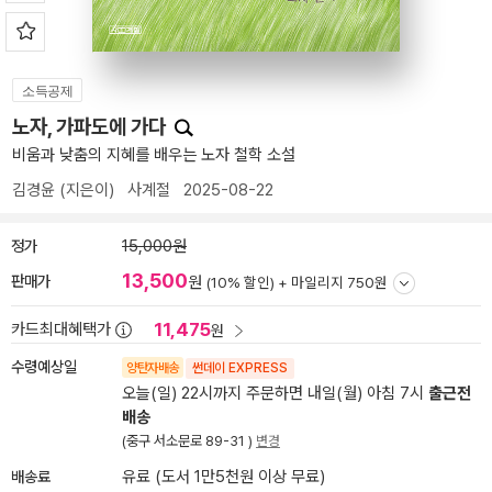
소득공제
노자, 가파도에 가다
비움과 낮춤의 지혜를 배우는 노자 철학 소설
김경윤
(지은이)
사계절
2025-08-22
정가
15,000원
13,500
판매가
원
(10% 할인) +
마일리지 750원
11,475
카드최대혜택가
원
수령예상일
양탄자배송
썬데이 EXPRESS
오늘(일) 22시까지 주문하면 내일(월) 아침 7시
출근전
배송
(중구 서소문로 89-31 )
변경
배송료
유료 (도서 1만5천원 이상 무료)