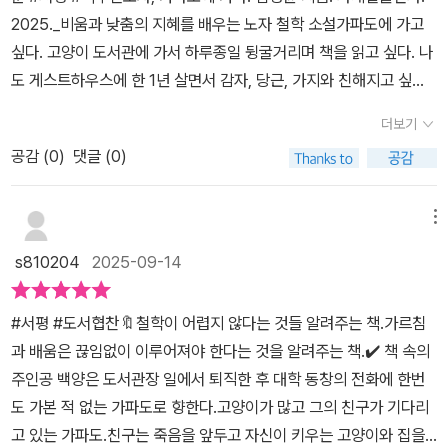
그리고 홀로 살아갈 수 없는 인간이 서로 부족한 부분을 채우고, 다른
씩 스며든다.자동차 대신 걷고, 바쁘게 소유하려 하기보다는 하늘과
만들어가야 한다는 메시지를 전하려 했다고 생각했다. 마치 ‘말 없는
2025._비움과 낮춤의 지혜를 배우는 노자 철학 소설가파도에 가고
읽을 것 같아 추천한다고... #도서협찬 #노자 #사뿐사뿐 #도덕경 #
부분을 나누며 살아가기 위해서는 단순히 많은 지식과 정보만이 아니
바람과 바다를 그냥 바라보고, 이웃과 고양이들과 관계 맺으며 마음
가르침(36쪽)’같았다. “노자라고 처음부터 존재와 변화의 이치를
싶다. 고양이 도서관에 가서 하루종일 뒹굴거리며 책을 읽고 싶다. 나
노자철학소설 #비움 #낮춤
라 타인에 대한 이해와 공감이 필수적이다. 그래서 노자는 “남을 아는
의 속도를 낮춘다.그러는 사이 독자인 나도, 백양을 따라 조금씩 속도
깨달았겠는가? 아니, 흔들리지 않고 존재와 변화의 이채를 깨달을 수
도 게스트하우스에 한 1년 살면서 감자, 당근, 가지와 친해지고 싶다.
것은 지혜, 자신을 아는 것은 밝음”이라고 말했다. 그리고 이런 “가르
를 늦추고 있는 자신을 발견하게 된다.가장 인상 깊었던 건 노자의 철
가 있는가? 노자도 평생을 흔들리며 살았을 것이다. 흔들리며 살았기
그리고, '도덕경'을 읽고 싶어졌다. 빠르게 훅훅 읽어나가는 책 말고,
침과 배움에는 끝이 없다.” 이 책에서는 저자가 가르침과 배움의 관점
학이 추상적인 사유가 아니라 살아 있는 몸과 일상의 리듬 속에서 이
더보기
에 말년에 담담히 자신의 변화를 받아들일 수 있었을 것이다.”(91~2
천천히 음미하며 하나씩 알아나가는 책으로 만나, 그 속의 의미를 내
에서 다시금 써 내려간 『도덕경』의 문장들을 만나볼 수 있다. 인공지
해되도록 구성되어 있었다는 점이다.가파도의 평온함 속에서 떠오르
쪽, 5장. 고양이 청년을 만나다.) 그래서 주인공의 삶에 푹 빠져들 수
공감 (
0
)
댓글 (0)
이야기로 만들고 싶어졌다. 조만간 '도덕경'을 사게 될 듯.공공 기관
능 시대 교육과 학습의 길을 헤아리는 백양의 시선은 청소년뿐 아니
는 ‘소국과민’,고양이를 돌보며 배우는 ‘무위자연’,파도에 실려오는 쓰
밖에 없었다. 억지로 삶의 방향을 가르치려 하지 않았으니까. 어차피
종이 사용 전면 금지.(6쪽)2027년에는 '종이 교과서 없는 학교, 시험
라 자녀 교육에 고심하는 학부모, 교육 현장에서 학생을 만나는 교사
레기 앞에서 깨닫는 ‘상선약수’.특히 고양이와의 장면은 오래 남았다.
주인공 이백양이 살아간 방향은 내 것이 아니었으니까. 결국, 내 삶의
없는 학교'라는 슬로건이 전면화되었다. 이제 모든 학생이 디지털 교
메뉴
들에게도 깊은 울림을 줄 것이다. 청소년을 위한 사계절 지식소설 시
인간은 무엇인가를 소유해야 마음이 놓이는 존재이지만, 고양이는 아
방향은 내가 찾아야 한다는 그 간단한 진리를 깨닫게만 해 주었다. 저
과서, 그러니까 태블릿을 들여다보며 수업을 들었고, 학생들의 학습
리즈 사계절 지식소설은 누구나 이야기 속 주인공이 되어 철학, 심리
무것도 소유하지 않고도 만족한다.누가 주인이며 누가 집사인가? 이
s810204
2025-09-14
자는 이백양을 통해 이런 삶이 있다는 것을 단순히 보여주었다. 이백
과정은 자동으로 기록되어 실시간으로 학업 성취도가 평가되었다.(7
학, 인류학, 생태학 등 새로운 학문의 세계로 쉽게 입문할 수 있도록
단순한 질문 속에 노자의 사상이 숨어 있다.보여주는 자유로움은 ‘하
양은 도시에서만 살아왔지만, 농촌에서, 섬에서도 만족스런 삶을 살
쪽)처음 설정이 무척 충격적이었다. 그리고 바로 생각했다. 진짜 종이
소설과 지식이 만난 청소년 교양 소설 시리즈다. 소설 속 이야기를 재
지 않음’의 태만이 아니라, 억지로 하지 않음의 지혜다. 이 부분에서
#서평 #도서협찬🔖철학이 어렵지 않다는 것들 알려주는 책.가르침
수 있었다. 또한, 은퇴 이후에도 얼마든지 내가 좋아하는 것을 찾을 수
를 사용하지 않게 된다면? 학교에서 종이가 사라진다면? 종이 없이
미있게 따라가다 보면 처음에는 낯설었던 새로운 지식들이 어느새 자
마음이 유난히 오래 머물렀다.또 한 가지 뜻밖의 울림은, 노자의 철학
과 배움은 끊임없이 이루어져야 한다는 것을 알려주는 책.✔️ 책 속의
있으며, 그것이 생기있는 삶을 가져올 것이라는 희망도 보여주었다.
수업이 이루어져야하고 업무를 처리해야한다면? 생각만해도 아찔했
신의 삶과 연관되어 쉽게 이해된다. 소설이라는 형식을 통해 깊이 있
이 ‘현실도피’가 아니라 현실을 가장 깊이 바라본 사유였다는 점이다.
주인공 백양은 도서관장 일에서 퇴직한 후 대학 동창의 전화에 한번
“백양은 가파도에 도서관을 만들려고 이런저런 일을 준비하면서 자
다. 지금의 학교에서의 생활을 머릿속으로 그려봐도 종이 없이는 어
는 지식을 청소년 독자들에게 쉽고 재밌게 전달해 온 사계절 지식소
무언가를 더 갖기 위해 끊임없이 달리기보다, 덜 욕망하고 덜 개입하
도 가본 적 없는 가파도로 향한다.고양이가 많고 그의 친구가 기다리
기가 좋아하는 게 무엇인지, 자기가 의미 있어 하는 게 무엇인지 새삼
느 것 하나 쉽게 이루어지는 것이 없다. 결국은 종이가 가장 기본이 되
설 시리즈는 여러 공공 기관 및 청소년 관련 단체에서 우수도서로 선
며 자연의 질서를 존중하는 것 — 현대 사회에서는 어쩐지 뒤처지는
고 있는 가파도.친구는 죽음을 앞두고 자신이 키우는 고양이와 집을
느꼈다.”(118쪽, 7장 고양이 도서관을 만들다) -묘(猫)한 위로-
기 마련. 이를테면, 교과서와 책이 그 기본이다. 물론, 지금도 전자교