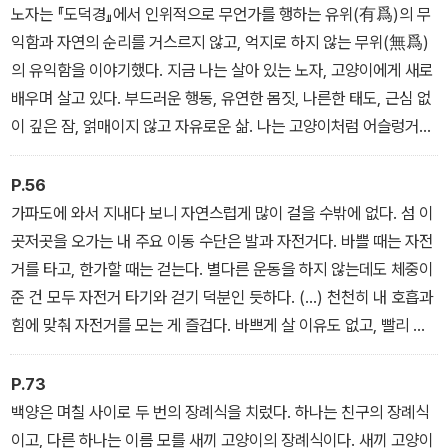
섬이다.
노자는 『도덕경』에서 인위적으로 무언가를 행하는 유위(有爲)의 무
익함과 자연의 순리를 거스르지 않고, 억지로 하지 않는 무위(無爲)
의 유익함을 이야기했다. 지금 나는 살아 있는 노자, 고양이에게 새로
배우며 살고 있다. 부드러운 행동, 유연한 몸짓, 나른한 태도, 근심 없
이 깊은 잠, 얽매이지 않고 자유로운 삶. 나는 고양이처럼 어슬렁거리
며 동네를 돌아다니고, 걱정 없이 세상을 보고, 즐거이 깊은 잠에 빠지
고, 별일 없이 살아간다. 이보다 좋은 삶이 있을까? 고양이들은 나를
P.56
말없이 가르친다.
가파도에 와서 지내다 보니 자연스럽게 많이 걸을 수밖에 없다. 섬 이
곳저곳을 오가는 내 주요 이동 수단은 발과 자전거다. 바쁠 때는 자전
거를 타고, 한가할 때는 걷는다. 별다른 운동을 하지 않는데도 체중이
준 건 모두 자전거 타기와 걷기 덕분인 듯하다. (…) 천천히 내 호흡과
힘에 맞춰 자전거를 모는 게 즐겁다. 바쁘게 살 이유도 없고, 빨리 이
동해야 할 곳도 없다. 이 작은 섬과 자전거는 정말 잘 어울린다. 행복
이 자전거를 타고 올까?
P.73
백양은 며칠 사이로 두 번의 장례식을 치렀다. 하나는 친구의 장례식
이고, 다른 하나는 이름 모를 새끼 고양이의 장례식이다. 새끼 고양이