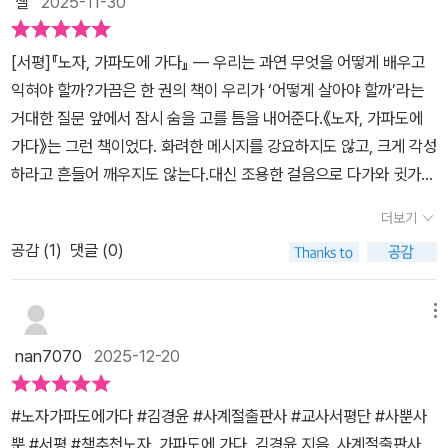
챌
2025-11-30
깨닫는다. 그리고 이웃들과 합심해 많은 관광객이 몰려드는 청보리
분 문을 닫았다. 그나마 남아 있는 서점에 들어가면 문제 풀이집만 가
저한 MBTI 극 J 성향의 사람이 예비해 놓은 순서대로 착착, 우연을
축제 기간에 걷고 뛰며 쓰레기를 줍는 이벤트를 마련한다. 나아가, 축
득하다. 도서관장인 주인공 이백양은 자기 은퇴를 종이책의 소멸과
가장한 무서운 계획 같은 일들이 너무 자연스럽고 흥미롭게 펼쳐지는
제가 끝난 뒤에도 어떻게 하면 일상 속에서 쓰레기를 줄이고, 깨끗하
[서평]『노자, 가파도에 가다』 — 우리는 과연 무엇을 어떻게 배우고
비슷하게 생각하는 듯 보였다. 나도 비슷한 걱정거리가 있다. 아이들
그 이야기에 쏙 빠져있었다.내게도 이런 일이 일어날 수 있을까? 무
게 살아갈 수 있을지를 고민한다. 인공지능의 시대, 무엇을 어떻게 공
익혀야 할까?가끔은 한 권의 책이 우리가 ‘어떻게 살아야 할까’라는
은 책을 읽지 않으려 하고, 스스로 배우려 하지 않는다. 그래서 그 걱
조건 내게 이와 유사한 기회가, 선택지가 주어지는 것은 아닐진대 말
부해야 할까? 노자와 함께하는 가르침과 배움의 길 평생을 책과 더불
거대한 질문 앞에서 잠시 숨을 고를 틈을 내어준다.《노자, 가파도에
정이 쉽게 가슴에 와 닿았다. -말 없는 가르침(不言之敎)- “이
이다. 아무튼 계속 내 은퇴 이후 삶도 이러할 수 있을까? 부러워하며
어 살아온 백양은 인공지능 시대가 다가오고 종이책의 자리가 위태로
가다》는 그런 책이었다. 화려한 메시지를 강요하지도 않고, 크게 각성
제 어떻게 살 것인가.”(9쪽, 프롤로그) 이 소설을 통해 처음 알았다.
읽었다. 노자의 가르침은 뒷전인 채로 말이다. 웃긴 것은 노자가 은퇴
워지면서 이제 자신의 시간이 끝났음을 직감한다. 그러나 가파도에서
하라고 흔들어 깨우지도 않는다.대신 조용한 걸음으로 다가와 귓가에
노자의 이름이 이백양이라는 것을. 저자는 도덕경 속의 노자를 현실
전까지 쌓아 올린 노고와 덕, 그리고 노자의 가르침을 공부하며 몸에
『도덕경』을 가르침과 배움의 관점에서 새롭게 읽고 쓰면서, 인공지능
속삭이듯, '이렇게 살아볼 수도 있지 않을까'라고 묻는다.그리고 그 물
에 불러내려 했다. ‘노자 철학 소설’로 소개된 이 책은 2500년 전 노
더보기
밴 지식과 성찰, 아니 노자의 세 가지 보물이라는 검약(검소함)과 자
시대 교육과 학습의 의미를 재발견한다. 그리고 새롭게 해석한 『도덕
음은 책을 덮고 난 뒤에야 비로소 가슴 안에서 큰 울림을 낸다.이야기
자의 목소리를 지금 이 시대에 직접 소환하기 위해서 소설을 썼고, 주
애로움, 그리고 겸양(천하에 앞서려 하지 않음)을 먼저 배우려고 하지
공감 (
1
)
댓글 (0)
경』의 문장들을 통해, 아이들과 선생님들에게 자신이 발견한 『도덕
의 중심에 있는 백양은 시대의 변화 속에서 ‘자신의 시간이 끝났다’고
인공을 우리 시대에 흔히 볼 수 있는 은퇴자의 모습으로 설정했다. 그
않고 부러워만 하고 있다는 것이다. 노자의 도덕경을 토대로 이야기
경』 속 가르침과 배움의 길을 이야기한다. 인공지능은 인간보다 더 빠
느끼는 인물이다.인공지능이 모든 정보를 빠르게 처리하고, 종이책이
런데 주인공이 2500년 전 그 성현(聖賢)의 모습을 하고 있지 않다.
하지만 억지스럽게 지식을 주입하고자 강요하지 않고 그저 가파도에
르게 정보를 처리하고, 엄청난 양의 데이터를 쌓을 수 있다. 그렇다면
사라져 가는 세상. 오랜 시간 책과 함께 살아온 사람에게 이런 변화는
메뉴
그저 평범한 은퇴자의 삶이 생생하게 펼쳐진다. 게다가 주인공 1인칭
서의 삶과 티베트로의 떠남으로 모든 것을 보여준다. 가르치려 하지
인공지능의 시대에 우리는 무엇을 어떻게 배우고 익혀야 할까? 백양
‘진화’라기보다 ‘소멸’에 가깝다. 그래서 백양이 가파도로 떠나는 순
시점으로 그의 생각과 고민이 잘 드러나는 이야기와 그날을 정리하는
nan7070
2025-12-20
않는다. 그리고 학생들, 주민들, 자연 그리고 고양이에게서 배운 것을
은 인간은 스스로 무엇을 모르는지 묻고, 새로운 앎에 대한 호기심으
간, 그 여행은 단순한 여행이 아니라 어떤 잃어버린 자신과 다시 만나
일기 형식으로 그의 생각 흐름을 잘 보여준다. 노자의 현신(現身)이
그저 보여준다. 그뿐, 이렇게 책을 채우고 독자에게 보여줄 뿐, 내가
로 질문하는 존재라는 데에서 답을 찾는다. 이제는 그럴듯한 정답을
는 길처럼 보였다.그 섬에서 백양이 배우는 노자의 철학은 처음부터
지만 이번 생은 처음인 이백양은 처절하게 흔들리며, 고민한다. 저자
#노자가파도에가다 #김경윤 #사계절출판사 #교사서평단 #사뿐사
많이 좋아하는 도서관 선생님이 있다. 고양이 도서관 관장님이 주인
찾는 게 아니라 늘 새롭게 질문할 수 있는 능력을 기르는 게 중요하다.
거대한 가르침으로 제시되지 않는다. 작고 단순한 일상을 통해 조금
는 그의 모습을 통해 삶에 정답이 있는 것이 아니라 그 정답을 스스로
뿐 #서평 #책추천노자, 가파도에 가다. 김경윤 지음. 사계절출판사.
공인 이 책을 자신 있게 추천해보고 싶다. 난 잘 읽었다고, 그대도 잘