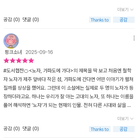
정되었다. ★대한출판문화협회 올해의 청소년도서 ★책으로따뜻한
말로 들리지만, 사실 그것이야말로 삶을 무너지지 않게 하는 기반이
그가 맡아주길 바라며 떠나고 퇴직 후 무료한 생활을 하던 백양은 점
1장에서부터 주인공 이백양은 지인의 죽음을 겪는다. 그리고 곧바로
과서의 사용과 관련한 여러 이슈가 있었고, 아직은 종이책을 버리지
세상만드는교사들 권장도서 ★행복한아침독서 추천도서 ★국립어린
더보기
었다.섬에서 쓰레기를 치우는 장면이 그걸 상징적으로 보여준다. 자
점 가파도의 매력에 빠져들게 된다.한 달만 지내보려 했던 가파도는
길고양이의 죽음도 마주한다. 그런데 그 죽음을 받아들이는 자세가
못하는 상황이기는 하다. 하지만 이 책에서의 설정이 어느 때 실제 상
이청소년도서관 추천도서 ★경기도학교도서관사서협의회 추천도서
연은 인간의 오만을 받아안고, 결국 다시 그 대가를 인간에게 되돌린
공감 (
0
)
댓글 (0)
그에게 1년이라는 시간을 내주었고 그 곳에서 백양은 매표소 직원도
참 나한테는 낯설었다. 사실 나는 죽음을 꺼리고 두려워해서 아주 가
황이 될 지 알 수 없겠다는 생각도 들었다. 그 많은 종이를 사용하고
★학교도서관저널 추천도서 ★청소년 북토큰 선정도서 ★환경교육
다.바다를 닮는다는 건 단지 유연하고 포용적인 마음을 갖자는 뜻이
되었다가 고양이 도서관장도 되었다.그리고 더 큰 꿈을 위해 티베트
까운 사람의 죽음조차 쉽게 받아들일 수 없을 것 같다. 그런데 이백양
버리고 또 사용하고 버리는 그 과정을 생각하면, 종이 사용이 갖는 환
협회 전국환경과학독후감대회 선정도서 ★전국독서새물결 대한민국
아니라, 내가 하는 선택이 결국 나와 세계로 되돌아온다는 사실을 잊
의 어느 작은 도서관을 위해 가파도를 떠나게 된다.🔖왠지 철학이라
은, 가파도의 노자는 좀 달랐다. 죽음을 ‘데면데면(37쪽)’하게 받아들
메뉴
경적인 영향도 무시 못하기 때문이다. 사람들 중에는 책을 읽을 때도
독서대회 선정도서 ★청소년 책날개 추천도서 ★한국간행물윤리위
지 말자는 경고이기도 했다.책 후반부에서 백양이 다시 ‘배움’을 생각
는 것은 어렵고 쉽지 않을 것 같은 편견을 가지고 있다.하지만 결국 그
이고 있었다. 이른바 고양이가 집사에게 보여주는 태도라고 할 수 있
이젠 쌓아놓기 불편한 종이책보다 전자책을 읽는 것이 오히려 환경에
핑크소녀
2025-09-16
원회 청소년 권장도서 ★전국청소년독서감상문발표대회 선정도서
하는 부분도 좋았다.인공지능 시대에 인간이 무엇을 배워야 할까? 더
철학이라는 것은 우리가 살아가면서 놓치는 부분을 다시 일깨워주고
을 그 적당한 거리감이 묘하게 날 위로했다. 격하게 슬퍼하지 않아도
더 도움이 되는 것이 아니냐고 하기도 한다. 그 말이 어떤 면에서는 맞
많은 지식? 더 빠른 정보? 아니면 계속 질문할 수 있는 능력?여기서
되돌아보게 하며 조금 더 나은 삶을 살아갈 수 있도록 해주는 길잡이
되고, 그렇다고 전혀 모른척하지 않아도 되는 그런 적당한 거리를 두
을 수 있다. 하지만, 우리의 몸과 정신이 아직은 전자책을 읽을 수 있
#도서협찬🍊<노자, 가파도에 가다>의 제목을 딱 보고 처음엔 철학
노자의 말 — 남을 아는 것은 지혜, 자신을 아는 것은 밝음 — 이 유난
역할을 한다는 생각이 들었다.노자의 도덕경 또한 그렇다.한자로 된
는 긴장 관계가 있다는 것을 나는 처음 깨닫게 되었다. “외면하지는
는 몸과 정신으로 바뀌지 않고 있다. 세상은 빠르게 바뀌고 있지만 그
자 노자가 제주 앞바다 작은 섬, 가파도에 간다면 어떤 이야기가 펼쳐
히 묵직하게 다가왔다.지식을 축적하는 행위보다 스스로를 돌아보고
글들이 다소 어렵게 느껴진다.하지만 그 것들을 한 자, 한 자 풀어가면
않지만 지나치게 개입하지 않는 삶, 홀로 지내고 싶을 때 마음 편히 혼
안에 살고 있는 사람은 그 속도를 따라가지 못하고 있다. 손바닥 안의
질까를 상상을 했어요. 그런데 이 소설에는 실제로 두 명의 노자가 등
스스로에게 질문을 거는 행위가 더 중요해진 시대.어쩌면 우리가 해
우리 삶속의 이야기가 담겨 있다는 것을 알 수 있다.[도덕경] - 만물
자가 되는 상태가 지금 나에게 어울리는 삶의 방식인 것 같다.”(37쪽,
기계로 이 세상의 모든 것을 다 할 수 있는 세상이 되었지만, 이미 예
장하더라고요. 하나는 우리가 잘 아는 고대의 노자, 또 하나는 이름을
야 할 공부란 실은 ‘자기 자신에 대한 성찰’인지도 모른다.책을 덮고
의 질서인 '도'와 따르는 '덕'을 실천해야 한다고 말한다.제일 공감했던
2장 고양이의 가르침) 위의 관계처럼 이백양이 가파도에서 살아가
전 방식이 길들여진 사람은 여전히 종이를 찾고 있는 것이다.어쩌면
풀어 해석하면 ‘노자’가 되는 현재의 인물. 전혀 다른 시대와 삶을 사
난 뒤에도 가파도의 아침 공기, 고양이의 나른한 움직임, 백양이 파도
부분은 '도가도 비상도 명가명 비상명' 이라는 글 귀였다.책속의 백양
면서 배운 그 모든 모습이 내겐 위로였다. 그가 건네는 말이 내가 가진
'노자'라는 사람의 이야기도 참 고리타분힌 예전 방식의 이야기일 수
는 두 사람이 한 자리에 놓였을 때 생겨나는 인연의 신기함이 이 책의
앞에서 잠시 눈을 감던 장면들이 계속 떠올랐다.강렬하게 몰아붙이는
은 도덕경의 첫 문장인 이것을 이렇게 풀이했다.'우리가 걷는 길이 항
강박과 두려움, 고민 같은 것들을 하찮은 것으로 만들어버리는 것 같
더보기
있다. 이 세상이 어떤 세상인데 아직도 노자의 이야기를 하고 있냐고
가장 큰 매력입니다.🍊노자의 도덕경이 삶의 지혜를 닮아 마음에 스
교훈이 아닌, 서서히 가라앉는 울림이 오래 남는 책이었다.읽기 전에
상 옳은 길일 수는 없습니다. 우리가 붙인 이름이 항상 옳은 이름일 수
았다. 직접 살아볼 수는 없지만, 이렇게 살 수 있다는 사실만으로도,
하는 사람도 있을 수 있다. 하지만 우리가 여전히 종이책을 손에 붙들
공감 (
0
)
댓글 (0)
며들고, ‘이름으로 불린 또 다른 노자’의 삶이 그의 철학을 오늘의 이
는 노자 철학이 어렵게 느껴졌다면, 이 책은 그 벽을 부드럽게 허물어
도 없습니다.' 우리는 옳은 길인지 잘못된 길인지 모른채 향한다. 가보
그 존재를 상상할 수 있다는 것만으로도 해방감을 느낄 수 있었다. 그
고 놓지 못하고 있는 마음이라면, '도덕경'을 붙잡고 있을 수밖에 없는