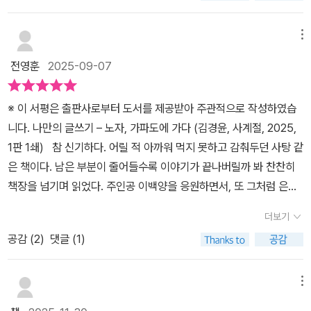
는 고양이를 보며, 백양은 노자가 말한 ‘무위자연’의 삶을 떠올린다.
이다. 머무는 것이 아니었기에 떠남도 없다.라는 말의 진정한 의미를
고양이들은 자연의 순리를 거스르지 않고, 억지로 하지 않는 ‘무위’의
잘 모르겠으나 그저 떠나기 전 머물렀던 곳에서 친해진 사람과 함께
유익함을 백양에게 말없이 가르쳐 준다. 상선약수上善若水 * 바다
메뉴
식사 같이 한다는 생각처럼 머물렀던 곳에 잠시 내 몸과 맘을 두는 그
가 일러 주는 생태적 지혜 “가장 훌륭한 것은 물과 같습니다. 물은 만
전영훈
2025-09-07
행위처럼 책의 구석구석을 만지고 다시 보았다. 본래 한 그림이었던
물을 섬길 뿐 만물과 다투지 않고, 사람들이 싫어하는 낮은 곳에 거합
것이 앞뒤 표지 두 개의 그림처럼 나뉘어 있고, 자전거 대여소에서 선
니다. 그래서 도(道)와 가깝습니다.” ―『도덕경』 8장 중에서 어느 날
※ 이 서평은 출판사로부터 도서를 제공받아 주관적으로 작성하였습
물 받은 자전거, 청보리, 유채, 현무암 돌담, 그리고 나비와 놀고 있는
백양은 가파도 해안가에 잔뜩 쌓인 해양 쓰레기들을 마주한다. 이웃
니다. 나만의 글쓰기 – 노자, 가파도에 가다 (김경윤, 사계절, 2025,
먹자인지 놀 자인지 달리자인지 모를 고양이 한 마리.. 앗 맞다. 고양
들이 부지런히 쓰레기를 치우지만, 멀리서부터 파도를 타고 떠밀려오
1판 1쇄) 참 신기하다. 어릴 적 아까워 먹지 못하고 감춰두던 사탕 같
이 색을 보면 맞출 수 있는데... ^^ 재미있게 잘 읽었다. 책을 읽는 내
는 쓰레기들은 치워도 치워도 끝이 없다. 인간이 버린 쓰레기들이 바
은 책이다. 남은 부분이 줄어들수록 이야기가 끝나버릴까 봐 찬찬히
내 이 책에 잘 머물렀다는 생각이 들어서 책을 완전히 내려놓기 전 가
다의 생태계를 파괴하고, 이는 다시 바다에 의지해 살아가는 어부와
책장을 넘기며 읽었다. 주인공 이백양을 응원하면서, 또 그처럼 은퇴
파도에 내가 머문 듯 책에 시선을 머물러보았다. 노자의 은퇴 후 삶은
해녀를 비롯한 가파도 주민들의 생활을 위협하고 있었다. 노자는 최
후 살아갈 내 미래를 생각하면서 읽다 보면 어느새 내 삶이 위로받는
참 신기했다. 꼬리에 꼬리를 물고 가파도에 머물 이유가 생기는 마법
고의 선이 물과 같다고 했다. 물은 모든 것을 섬기고, 만물과 다투지
더보기
느낌이다. 은퇴는 끝이 아님을, 지금 내 삶이 결코 잘못된 것이 아님을
같은 일들이 너무 부러웠다고 할까? 오래 연락이 없던 친구가 불러
않으며, 낮은 곳에 임하기 때문이다. 낮은 곳으로 향한 물은 바다를 이
공감 (
2
)
댓글 (1)
깨닫게 되어서다. 학교는 디지털화하고, 도서관은 사라진다는 가정.
시작한 카파도 생활이 한 달 정도 머물다 끝이 날 것이라 예상했던 시
루고, 바다는 뭇 생명과 인간이 버린 쓰레기까지 받아안는다. 백양은
결코, 상상이 아니라 얼마든지 가능한 현실이다. 종이책이 사라지지
간이 1년이 넘고 그저 머물렀다기보다는 살았다~라고 표현하며 가파
인간이 자연을 파괴하고, 그 악영향이 다시 인간에게 돌아오는 고리
않고 그대로 남아 있더라도 아이들로부터 외면당할 것만 같다. 이미
메뉴
도 사람이 다 되어버린 그 생활이 참 부러웠다. 매표소, 고양이 도서관
를 끊기 위해서는 노자의 가르침대로 물을 닮고, 자연을 닮아야 함을
도서관은 책을 읽기보다 공부하는 공간이 되었고, 동네 서점은 대부
에서 다시 티베트로 이어지는 은퇴 후 노년의 과정이 마치 준비성 철