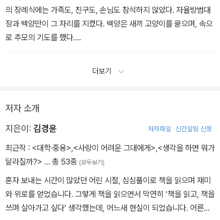
의 장례식에는 가족도, 친구도, 손님도 참석하지 않았다. 자율방범대
장과 백양만이 그 자리를 지켰다. 백양은 새끼 고양이를 묻으며, 속으
로 추모의 기도를 했다.
‘많이 추웠지? 사느라 고생이 많았구나. 무지개다리를 건너면 내 친
구 미경이가 너를 반겨 줄지도 몰라. 그곳은 춥지도 덥지도 않고 배고
더보기
프지도 아프지도 않은 곳이라는데. 잘 가거라. 가서 좋은 친구 만나 행
복하게 지내렴. 안녕.’
저자 소개
지은이:
김경윤
저자파일
신간알림 신청
최근작 :
<대학·중용>
,
<사랑이 어려운 그대에게>
,
<생각을 하면 뭐가
달라질까?>
… 총 53종
(모두보기)
혼자 보내는 시간이 많았던 어린 시절, 심심풀이로 책을 읽으며 재미
와 위로를 얻었습니다. 그렇게 책을 읽으면서 막연히 ‘책을 읽고, 책을
쓰며 살아가고 싶다’ 생각했는데, 어느새 현실이 되었습니다. 어른이