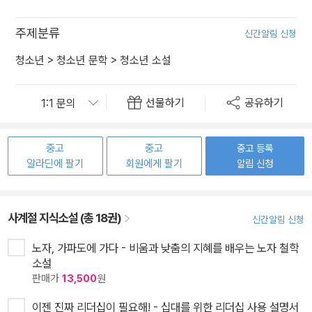
주제분류
신간알림 신청
청소년
>
청소년 문학
>
청소년 소설
선물하기
공유하기
중고
중고
중고 등록
알라딘에 팔기
회원에게 팔기
알림 신청
사계절 지식소설 (총 18권)
신간알림 신청
노자, 가파도에 가다 - 비움과 낮춤의 지혜를 배우는 노자 철학
소설
판매가
13,500
원
이젠 진짜 리더십이 필요해! - 십대를 위한 리더십 사용 설명서