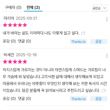
들, 푸른 청보리밭이 펼쳐지는 풍경을 바라보며 노자의 이상향을 떠
올린다. 나라는 작고 사람은 적은 소국과민의 땅. 사람을 죽이는 무기
구매자 (0)
전체 (2)
도 없고 이사 가는 사람도 거의 없는 곳. 간결하게 말하고, 소박하게
마리아
2025-09-21
살아가는 곳. 풍속이 즐거워 이웃 나라를 탐하지 않는 곳. 자신이 태어
메뉴
난 곳에서 안전하고 편안하게 살다가 죽을 수 있는 곳. 노자는 이런 나
내가 바라는 삶도 이러하다.나도 이렇게 살고 싶다.
라라면 사람들이 몸과 마음을 다치지 않고, 평화롭게 살아갈 수 있다
공감 (
0
)
댓글 (0)
고 생각했다. 그래서 노자에게 ‘부국강병’은 평화의 반대편에 있는 말
이었다. 그리고 노자는 한 사람, 한 사람의 삶도 마찬가지라고 말했다.
박세건
2025-12-18
노자는 ‘채움’이 아니라 ‘비움’을, ‘높임’이 아니라 ‘낮춤’을 이야기했
메뉴
다. 노자는 집 안을 금은보화로 가득 채우면 행복이 가득 차는 게 아니
라, 금은보화를 지키려고 불안이 가득 찬다고 생각했다. 나아가, 권력
억지스럽게 가르치는 것이 아니라 자연스럽게 스며드는 가르침이 너
을 탐하고 부귀영화를 누리려는 사람들에 의해 사회가 어지러워지고
무 가슴에 와 닿았습니다.고즈넉한 삶에 대해서 생각해보게 되었고
나라가 쇠퇴한다고 보았다. 그래서 노자는 자신의 보배로 ‘자애로
마음에서 우러나는 따뜻함이 무엇인지 생각해 보는 귀한 독서의 시간
움’과 ‘검소함’과 ‘나서지 않음’(겸손)을 꼽았다. 백양은 가파도의 평
이었습니다. 많은 분들께 꼭 읽어보시라고 추천드리고 싶습니다.
화로운 일상 속에서 느린 속도로, 천천히 살아가며 노자가 말한 소국
공감 (
0
)
댓글 (0)
과민의 이상향을 생각한다. 그리고 더 많은 부와 높은 지위를 차지하