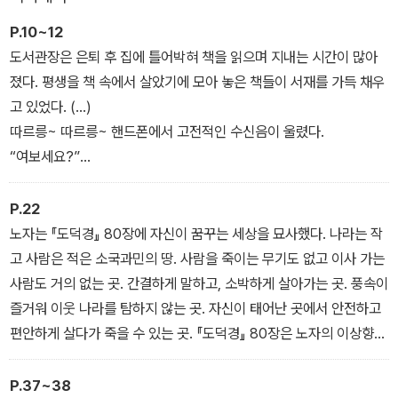
P.10~12
오랫동안 청소년들의 인문학 전달자로서 강연과 집필을 해 온 인문학
도서관장은 은퇴 후 집에 틀어박혀 책을 읽으며 지내는 시간이 많아
자 김경윤이 전작 『장자, 아파트 경비원이 되다』에 이어 이번에는 노
졌다. 평생을 책 속에서 살았기에 모아 놓은 책들이 서재를 가득 채우
자의 철학을 담은 소설로 돌아왔다. 각 장의 끝에는 저자가 누구나 이
고 있었다. (…)
해할 수 있는 쉬운 말로 직접 번역한 『도덕경』과 풀이를 실었고, 노자
따르릉~ 따르릉~ 핸드폰에서 고전적인 수신음이 울렸다.
의 생애와 『도덕경』의 핵심 메시지를 안내하는 ‘지식 노트’를 함께 수
“여보세요?”
록했다.
“여보세요, 백양 씨?”
“네, 누구시죠?”
P.22
“나야, 미경이. 대학교 동창. (…) 은퇴하고 별로 할 일도 없을 텐데,
노자는 『도덕경』 80장에 자신이 꿈꾸는 세상을 묘사했다. 나라는 작
건형이랑 제주도로 한번 놀러 오는 건 어때? 내가 가파도에 있거든.
고 사람은 적은 소국과민의 땅. 사람을 죽이는 무기도 없고 이사 가는
다음 주에 건형이가 우리 집에 오는데, 한 달 동안 머물기로 했어. 그
사람도 거의 없는 곳. 간결하게 말하고, 소박하게 살아가는 곳. 풍속이
김에 너도 와라. 얼굴이나 한번 보자.” (…)
즐거워 이웃 나라를 탐하지 않는 곳. 자신이 태어난 곳에서 안전하고
친구의 느닷없는 초대와 가족의 아낌없는 응원을 백양은 매몰차게 거
편안하게 살다가 죽을 수 있는 곳. 『도덕경』 80장은 노자의 이상향을
절하지 못했다. 갑작스러운 여행이었다.
잘 말해 준다. 내가 도착한 가파도의 모습이 바로 그러하다. 배가 끊기
면 왕래도 끊기는 땅! 노자가 왔다면 “바로 이곳이야!” 했을지도 모를
P.37~38