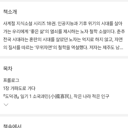
책소개
사계절 지식소설 시리즈 18권. 인공지능과 기후 위기의 시대를 살아
가는 우리에게 ‘좋은 삶’의 열쇠를 제시하는 노자 철학 소설이다. 춘추
전국 시대라는 혼란의 시대를 살았던 노자는 억지로 하지 않고, 자연
의 질서를 따르는 ‘무위자연’의 철학을 역설했다. 저자는 제주도 남쪽
의 작은 섬 가파도로 떠난 백양(노자의 자子도 백양이었다)의 여정을
통해 노자의 오래된 지혜가 ‘지금, 여기’와 호흡하는 모습을 보여 준
목차
다.
프롤로그
2500년 전 중국에 살았던 노자가 지금 한국에 살고 있다면 우리에게
1장 가파도로 가다
어떤 이야기를 들려줄까? 사람과 사람, 사람과 동물, 사람과 자연이
『도덕경』 일기 1 소국과민(小國寡民), 작은 나라 적은 인구
어우러지는 섬 가파도에서 백양은 노자의 철학을 마주한다. 섬이 가
르쳐 주는 소국과민, 고양이가 보여주는 무위자연, 바다가 일러 주는
상선약수…… 인공지능부터 기후 위기까지, 급변하는 시대에도 변치
책속에서
않는 노자의 유연한 삶의 지혜를 소설 속 이야기에 녹여 냈다.