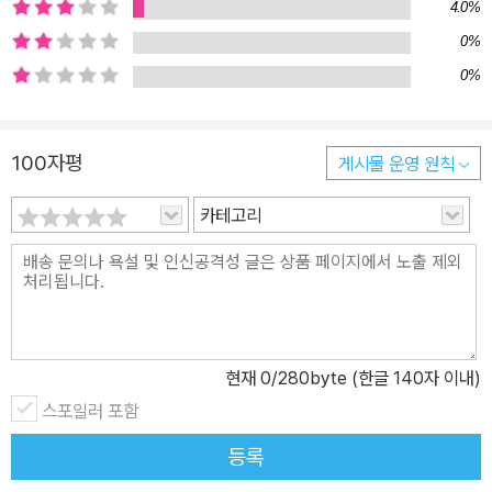
누구보다도 평화로운 세상을 꿈꾸며, 자연의 근본 원리를 현실에 적
4.0%
용할 방법을 치열하게 고민한 선구적인 사상가였다. 그의 유일한 저
0%
서이자 불과 5천 자 남짓한 짧은 글인 『도덕경』이 2500년이 넘는 세
0%
월을 뛰어넘어 끊임없이 사랑받고, 동서의 장벽을 넘어 서양에서 가
장 많이 읽히는 동양 고전으로 자리 잡은 것은 바로 그 때문일 것이다.
나아가 기후 위기와 전쟁이 뭇 생명을 위협하고, 부와 지위를 향한 욕
100자평
게시물 운영 원칙
망과 경쟁이 극에 달한 오늘날은, 노자가 살았던 혼돈의 시기와 많은
카테고리
부분 닮아 있다. 기원전 6세기경 노자가 제시한 삶과 우주에 대한 통
찰이 지금 이곳의 우리에게 변함없이 깊은 울림을 주는 까닭이다. 이
책은 제주도와 마라도 사이에 있는 가파도로 향한 백양이 섬에서 이
웃, 자연, 고양이와 관계 맺으며 노자의 철학을 마주하고, 노자의 사상
을 삶으로 실천해 내는 모습을 그린다. 그런 점에서 백양은 오늘날 우
리 곁에 살아 돌아온 노자와 다름 아니다. 소국과민小國寡民 * 가파
현재
0
/280byte (한글 140자 이내)
도에서 만난 노자의 이상향 “나라를 작게 하고 인구를 적게 하십시오.
스포일러 포함
아무리 좋은 무기가 있더라도 쓰지 마십시오.” ―『도덕경』 80장 중
등록
에서 미경의 초대를 받고 가파도로 향한 백양은 낮은 돌담과 작은 집