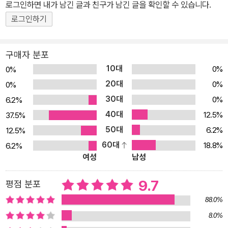
고 이야기하며 노자의 철학을 삶 속에 담아낸다. 섬이 가르쳐주는 소
로그인하면 내가 남긴 글과 친구가 남긴 글을 확인할 수 있습니다.
국과민, 고양이가 보여주는 무위자연, 바다가 일러주는 상선약수까
로그인하기
지…… 서쪽이 아닌 남쪽으로 간 노자가 발견한 삶의 지혜를 만나 보
자. 시공간을 뛰어넘어 ‘지금, 여기’와 호흡하는 『도덕경』 노자는 주나
구매자 분포
라가 쇠퇴하면서 여러 제후국이 중원의 패권을 차지하기 위해 다투던
10대
0%
0%
춘추 전국 시대(기원전 770~기원전 221)에 살았던 철학자로, 도가
20대
0%
0%
(道家) 사상의 시조이다. 전쟁이 끊이지 않고, 사람들의 삶은 피폐해
30대
0%
6.2%
져만 가던 난세 속에 인간과 사회의 새로운 길을 모색한 사상가들이
40대
등장했으니, 이들이 바로 공자, 맹자, 묵자, 한비자, 장자 등을 아우르
12.5%
37.5%
는 제자백가다. 그중에서도 노자는 평화로운 삶과 사회에 이르기 위
50대
6.2%
12.5%
해서는 인위적인 노력이 아니라, 만물의 질서인 ‘도(道)’를 따르는
60대
18.8%
6.2%
여성
남성
‘덕(德)’을 실천해야 한다고 역설했다. 이런 노자의 사상이 집약된 말
이 바로 ‘무위자연(無爲自然)’이었다. 주나라가 쇠퇴하자, 노자는
9.7
평점 분포
마침내 은둔하기로 결심하고 서쪽으로 떠났고, 이후 자취를 감췄다고
전해진다. 세상을 향해 나서지 않고 은둔했던 탓에 오랫동안 노자의
88.0%
철학은 소극적이고 현실 도피적인 것으로 여겨졌다. 그러나 노자는
8.0%