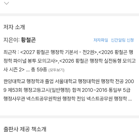
행정학의 개념들을 수험적합적으로 학습하고 정리하는 데 큰 도움을
줄 것이다.
저자 소개
여기에 더해 국회, 경찰, 행정사 등 추가적인 도움을 줄 수 있는 기타
출제기관들의 기출문제 700제를 ‘PLUS문제’로 묶어 진도별로 배
지은이:
황철곤
저자파일
신간알림 신청
치했다. 해당 문제들은 앞으로 9급과 7급 시험에 출제될 가능성이 있
최근작 :
<2027 황철곤 행정학 기본서 - 전2권>
,
<2026 황철곤 행
는 예상논점들을 담고 있는 소중한 자료다. PLUS문제까지 여러 번
정학 파이널 봉투 모의고사>
,
<2026 황철곤 행정학 실전동형 모의고
반복하여 정리한다면 어떤 시험에도 합격에 지장이 없는 점수를 획득
사 시즌 2>
… 총 59종
(모두보기)
할 수 있을 것이다.
한양대학교 행정학과 졸업 서울대학교 행정대학원 행정학 전공 200
9 제53회 행정고등고시(일반행정) 합격 2010~2016 통일부 5급
행정사무관 넥스트공무원학원 행정학 전임 넥스트공무원 행정학 전
임
출판사 제공 책소개