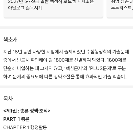
2027년 5·7·9급 일반 행정직 로드맵 + 저소음
취업 성공 3
아날로그 손목시계
투두리스트, 
책소개
지난 18년 동안 다양한 시험에서 출제되었던 수험행정학의 기출문제
중에서 반드시 확인해야 할 1800제를 선별하여 담았다. 1800제를
단순히 나열하는 데 그치지 않고, ‘핵심문제’와 ‘PLUS문제’로 구분
하여 문제의 중요도에 따른 강약조절을 통해 효과적인 기출 학습이
될 수 있도록 구성하였다.
목차
1800제 중에서도 반드시 체크해야 할 문제들은 인사혁신처가 출제
한 9급과 7급 문제 1100제로, 해당 문제들은 ‘핵심문제’로 묶어 진도
<제1권 : 총론·정책·조직>
별로 배치했다. 인사혁신처의 기출문제는 출제위원들이 수험생들에
PART 1 총론
게 확인하고 싶은 주요 개념을 깔끔하고 세련되게 묻고 있기 때문에
CHAPTER 1 행정활동