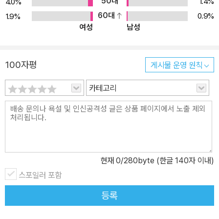
50대
1.4%
4.0%
문제 1800제 18년간 치러진 다양한 공무원 시험의 행정학 기출문제
60대
0.9%
1.9%
중 1,800제를 선별하여 수록하였습니다. 1,800제는 핵심문제와 플
여성
남성
러스문제로 구분되어 있습니다. 1,100제에 해당하는 핵심문제는 인
사혁신처에서 출제한 9급 및 7급 시험의 기출문제로 구성했습니다.
나머지 700제에 해당하는 플러스문제는 국회, 경찰, 서울시, 행정사,
100자평
게시물 운영 원칙
7급 선택과목 등의 기출문제 중 학습하면 좋은 문제들을 선별하였습
니다. 2. 출제 빈도 제시 주요 주제별로 출제 우선순위와 중요도를 판
카테고리
단할 수 있도록 최근 18년간의 기출을 분석하여 그 중요도에 따라 S-
A-B-C로 나누어 표시했습니다. 이는 정해진 시간 안에 많은 양을 학
습해야 하는 수험생들이 학습의 비중을 판단하는 데 도움이 될 것입
니다. 기출문제의 선별 역시 이를 바탕으로 이루어진 것입니다. 3. 문
제의 핵심을 관통하는 해설 기출문제 학습의 포인트는 문제의 유형과
현재
0
/280byte (한글 140자 이내)
주제를 파악하고 익히는 것이기도 하지만, 앞으로 출제될 문제의 샘
스포일러 포함
플이기도 한 기출문제를 정확하게 학습하는 것입니다. 본서의 해설은
등록
출제 주제에 대한 포괄적인 해설이 아니라, 해당 문제와 각 선택지를
겨냥한 날카롭고 정확한 해설을 모든 선지마다 수록하여 어떤 지점이