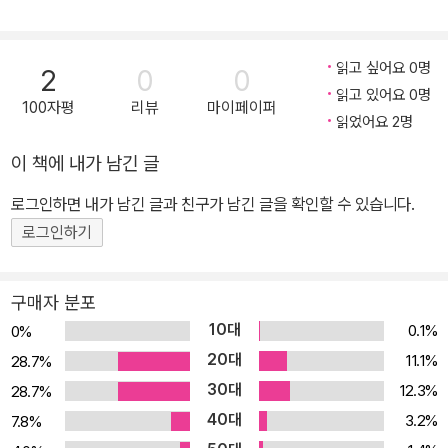
1100제로, 해당 문제들은 ‘핵심문제’로 묶어 진도별로 배치했습니다.
축 노트)
on 4
인사혁신처의 기출문제는 출제위원들이 수험생들에게 확인하고 싶은
주요 개념을 깔끔하고 세련되게 묻고 있기 때문에 행정학의 개념들을
읽고 싶어요 0명
2
0
0
수험적합적으로 학습하고 정리하는 데 큰 도움을 줄 것입니다. 핵심
읽고 있어요 0명
100자평
리뷰
마이페이퍼
문제들은 반드시 100% 소화하고 시험장에 들어가셔야 합니다. 여기
읽었어요 2명
에 더해 국회, 경찰, 행정사 등 추가적인 도움을 줄 수 있는 기타 출제
이 책에 내가 남긴 글
기관들의 기출문제 700제를 ‘PLUS문제’로 묶어 진도별로 배치했
로그인하면 내가 남긴 글과 친구가 남긴 글을 확인할 수 있습니다.
습니다. 해당 문제들은 앞으로 9급과 7급 시험에 출제될 가능성이 있
는 예상논점들을 담고 있는 소중한 자료입니다. PLUS문제까지 여러
로그인하기
번 반복하여 정리한다면 어떤 시험에도 합격에 지장이 없는 점수를
획득하실 수 있으실 겁니다. 뿐만 아니라 꼼꼼하고 자세한 해설을 싣
구매자 분포
기 위해서도 많은 공을 들였습니다. 정답 선지뿐만 아니라 거의 대부
10대
0.1%
0%
분의 선지에 대한 구체적인 해설을 수록하였기 때문에, 기출분석 강
20대
11.1%
28.7%
의를 들으시는 수험생뿐만 아니라 스스로 여러 번 기출문제를 회독하
30대
12.3%
28.7%
시는 수험생들도 학습을 하실 때 부족함이 없을 것입니다. 『2026 황
40대
3.2%
7.8%
철곤 행정학 기출문제집』은 이렇게 구성되었습니다. 1. 엄선한 기출