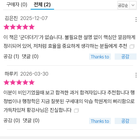
학습의 포인트가 되는지 정확하게 파악할 수 있도록 하였습니다. 4.
구매자 (0)
전체 (2)
기본서와의 연결 학습 본 교재는 기출문제집으로서의 완벽한 구성을
김은진
2025-12-07
가지고 있으나, 해당 파트의 학습이 미진하다고 생각될 때에는 기본
메뉴
서로 바로 학습할 수 있도록 각 주제의 2026 황철곤 행정학 기본서
이 책은 ‘군더더기‘가 없습니다. 불필요한 설명 없이 핵심만 깔끔하게
페이지를 수록하여 학습에 도움이 되도록 준비하였습니다. 기출문제
정리되어 있어, 저처럼 효율을 중요하게 생각하는 분들에게 추천
는 결국 기본서의 내용을 다시 확인하는 과정이기도 하기 때문입니
다.
공감 (
1
)
댓글 (0)
하루키
2026-03-30
메뉴
이분이 비인기였을때 보고 합격한 과거 합격자입니다 추천합니다 행
정법이나 행정학은 지금 잘못된 구세대의 악습 학원계의 삐리함으로
가득차있져 황강사님은 진실합니다
공감 (
0
)
댓글 (0)