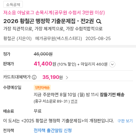
소득공제
저소음 아날로그 손목시계(공무원 수험서 3만원 이상)
2026 황철곤 행정학 기출문제집 - 전2권
가장 직관적으로, 가장 체계적으로, 가장 수험적합적으로
황철곤
(지은이)
메가공무원(넥스트스터디)
2025-08-25
정가
46,000원
41,400
판매가
원
(10% 할인) +
마일리지 460원
35,190
카드최대혜택가
원
수령예상일
양탄자배송
지금 주문하면 8월 10일 (월) 밤 11시
잠들기전 배송
(중구 서소문로 89-31 )
변경
배송료
무료
이 도서는 <
2025 황철곤 행정학 기출문제집
>의 개정판입니다.
구판 보기
전자책
전자책 출간알림 신청