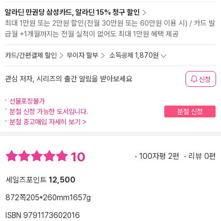
알라딘 만권당 삼성카드, 알라딘 15% 청구 할인
최대 1만원 또는 2만원 할인(전월 30만원 또는 60만원 이용 시) / 카드 발
급월 +1개월까지는 전월 실적이 없어도 최대 1만원 혜택 제공
카드/간편결제 할인
무이자 할부
소득공제 1,870원
관심 저자, 시리즈의 출간 알림을 받아보세요
신청
선물포장불가
분철 신청 가능한 도서입니다.
분철 신청
분철 중고매입 자세히 보기
>
10
100자평 2편
리뷰 0편
세일즈포인트
12,500
872쪽
205*260mm
1657g
ISBN 9791173602016