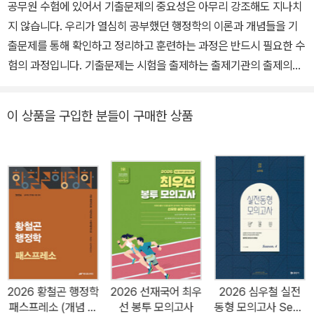
공무원 수험에 있어서 기출문제의 중요성은 아무리 강조해도 지나치
지 않습니다. 우리가 열심히 공부했던 행정학의 이론과 개념들을 기
출문제를 통해 확인하고 정리하고 훈련하는 과정은 반드시 필요한 수
험의 과정입니다. 기출문제는 시험을 출제하는 출제기관의 출제의도
와 출제방식을 파악할 수 있는 공식적인 증거자료입니다. 우리는 기
출문제를 분석하고 풀어보면서, 출제위원이 문제를 출제한 의도가 무
이 상품을 구입한 분들이 구매한 상품
엇인지, 개념을 어떤 식으로 확인하는지, 응용능력을 어떻게 체크하
는지를 자연스럽게 체득할 수 있습니다. 수험에 적합한 효율적인 방
식으로 공부하기 위해서, 우리는 기출문제를 귀하게 여기면서 여러
번 분석하고 풀어봐야 합니다. 『2026 황철곤 행정학 기출문제집』에
는 지난 18년 동안 다양한 시험에서 출제되었던 수험행정학의 기출
문제 중에서 반드시 확인해야 할 1800제를 선별하여 담았습니다. 본
교재는 1800제를 단순히 나열하는 데 그치지 않고, ‘핵심문제’와 ‘P
LUS문제’로 구분하여 문제의 중요도에 따른 강약조절을 통해 효과
적인 기출 학습이 될 수 있도록 구성하였습니다. 1800제 중에서도
2026 황철곤 행정학
2026 선재국어 최우
2026 심우철 실전
반드시 체크해야 할 문제들은 인사혁신처가 출제한 9급과 7급 문제
패스프레소 (개념 압
선 봉투 모의고사
동형 모의고사 Seas