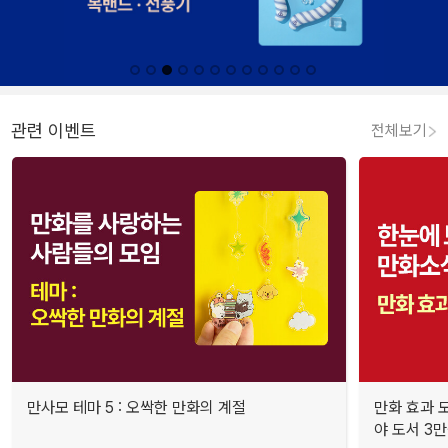
관련 이벤트
전체보기
만사모 테마 5 : 오싹한 만화의 계절
만화 효과 모
야 도서 3만