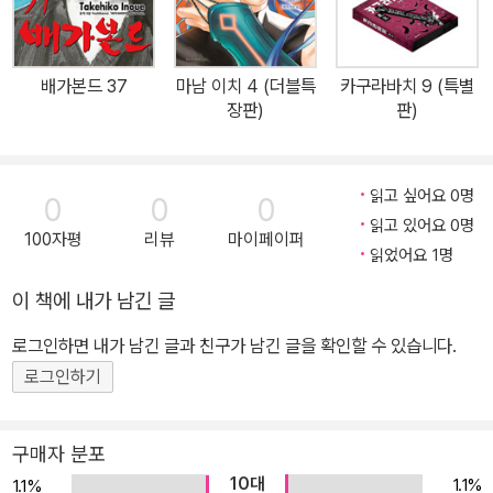
배가본드 37
마남 이치 4 (더블특
카구라바치 9 (특별
장판)
판)
읽고 싶어요 0명
0
0
0
읽고 있어요 0명
100자평
리뷰
마이페이퍼
읽었어요 1명
이 책에 내가 남긴 글
로그인하면 내가 남긴 글과 친구가 남긴 글을 확인할 수 있습니다.
로그인하기
구매자 분포
10대
1.1%
1.1%