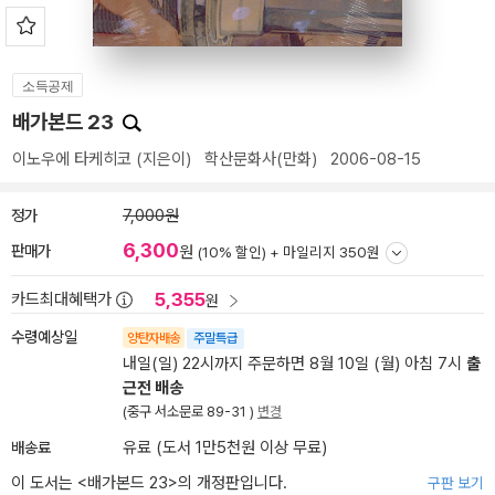
소득공제
배가본드 23
이노우에 타케히코
(지은이)
학산문화사(만화)
2006-08-15
정가
7,000원
6,300
판매가
원
(10% 할인) +
마일리지 350원
5,355
카드최대혜택가
원
수령예상일
양탄자배송
주말특급
내일(일) 22시까지 주문하면 8월 10일 (월) 아침 7시
출
근전 배송
(중구 서소문로 89-31 )
변경
배송료
유료 (도서 1만5천원 이상 무료)
이 도서는 <
배가본드 23
>의 개정판입니다.
구판 보기