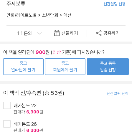
주제분류
신간알림 신청
만화/라이트노벨
>
소년만화
>
액션
선물하기
공유하기
이 책을 알라딘에
900
원 (
최상
기준)에 파시겠습니까?
중고
중고
중고 등록
알라딘에 팔기
회원에게 팔기
알림 신청
이 책의 전/후속편 (총 53권)
신간알림 신청
배가본드 23
판매가
6,300
원
배가본드 26
판매가
6,300
원