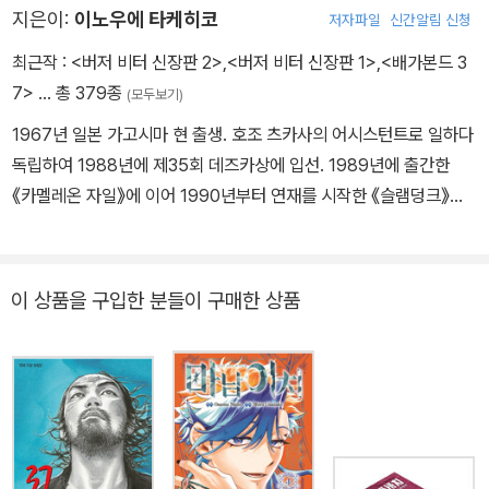
지은이:
이노우에 타케히코
저자파일
신간알림 신청
최근작 :
<버저 비터 신장판 2>
,
<버저 비터 신장판 1>
,
<배가본드 3
7>
… 총 379종
(모두보기)
1967년 일본 가고시마 현 출생. 호조 츠카사의 어시스턴트로 일하다
독립하여 1988년에 제35회 데즈카상에 입선. 1989년에 출간한
《카멜레온 자일》에 이어 1990년부터 연재를 시작한 《슬램덩크》가
단행본 판매 부수 1억 부를 넘어 세계적인 명성을 얻었다. 이후 《버저
비터》 《배가본드》 《리얼》 등 지금까지도 꾸준한 작품 활동을 펼치고
있다. 1995년 제40회 소학관 만화상, 2000년 제24회 코단샤 만화
이 상품을 구입한 분들이 구매한 상품
상과 제4회 문화청 미디어 예술제 만화 부문 대상, 2001년 제5회 문
화청 미디어 예술제 만화 부문 우수상, 2002년 제6회 데즈카 오사무
문화상 만화 대상 등 다수의 상을 수상했다.