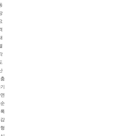
동
장
요
격
새
열
각
도
산
멈춤
사기
단면
수순
기록
무감
균형
의심