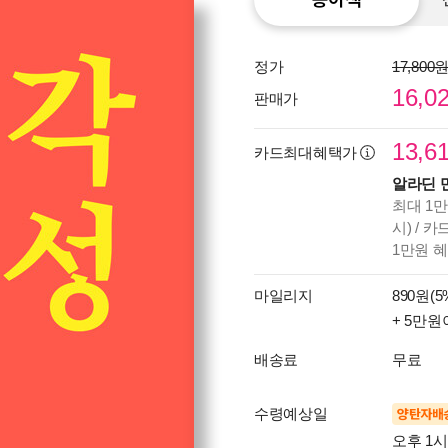
정가
17,800
16,0
판매가
13,6
카드최대혜택가
알라딘 
최대 1만
시) / 
1만원 
마일리지
890원(5
+ 5만원
배송료
무료
수령예상일
양탄자배
오후 1