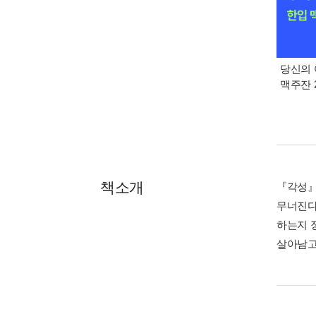
당신의 
맥주잔 2
책소개
『각성』은
무너진다.
하는지 
살아남고