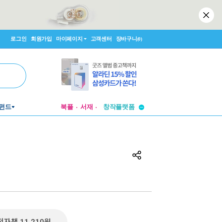
로그인
회원가입
마이페이지
고객센터
장바구니
(0)
투비컨티뉴드
창작플랫폼
펀드
북플
서재
투비컨티뉴드