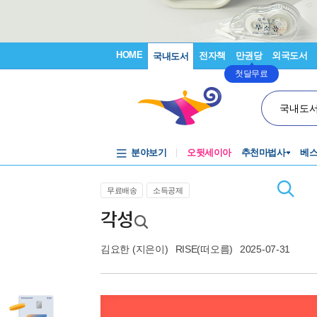
HOME
전자책
만권당
외국도서
국내도서
첫달무료
국내도
분야보기
오뒷세이아
추천마법사
베
무료배송
소득공제
각성
김요한
(지은이)
RISE(떠오름)
2025-07-31