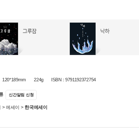
120*189mm
224g
ISBN : 9791192372754
류
신간알림 신청
서
>
에세이
>
한국에세이