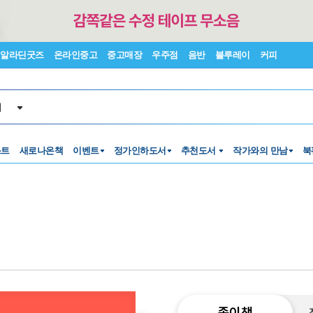
알라딘굿즈
온라인중고
중고매장
우주점
음반
블루레이
커피
서
스트
새로나온책
이벤트
정가인하도서
추천도서
작가와의 만남
북
종이책