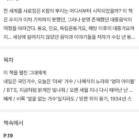
전 세계를 사로잡은 K팝의 뿌리는 어디서부터 시작되었을까? 이 책
은 우리가 미처 기억하지 못했던, 그러나 분명 존재했던 대중음악의
여정을 따라간다. 동요, 민요, 독립운동가요, 해방 이후의 대중가요까
지… 세상에 알려지지 않았던 음악과 이야기들을 저자가 수십 년 동안
직접 발굴하고 기록했다.
목차
짧은 글 하나하나가 한 시대의 음악을 비추는 창이 되어 독자를 그 시
절로 이끈다. 저자의 깊은 지식과 따뜻한 시선이 더해진 이 이야기들
이 책을 펼친 그대에게
은 과거의 기록을 넘어 지금 우리 삶과도 연결되어 있으며, 단순한 정
내일은 국민가수, 오늘은 ‘마싸’ 가수 / 나혜석의 노라와 ‘엄마 아이돌’
보가 아니라 '살아 있는 음악의 역사'가 된다. 무엇보다 특별한 점은,
/ BTS, 지금처럼 밝게만 빛나줘 / 오랜 세월 지나 다시 태어난 난 너
독자들이 글 속에 등장하는 희귀 음원을 QR 코드로 직접 들어볼 수
에게 / 비록 ‘얼굴 없는 가수’일지라도 / 빙판 위의 용기, 1934년 스
있다는 것이다.
케팅 시대 / 겨울 이기고 돌아온 봄 / 세상은 요지경이지만 웃으며 살
자 / ‘국제대중음악학회(IASPM)’의 대구 개최기 / 걸그룹의 시간여
책속에서
행, 김시스터즈에서 블랙핑크까지 / 청바지에 기타 하나, 청춘을 노래
하는 김창완 / 장미를 닮은 그대에게 / 노래로 버틴 임희숙의 삶 / 전
P.19