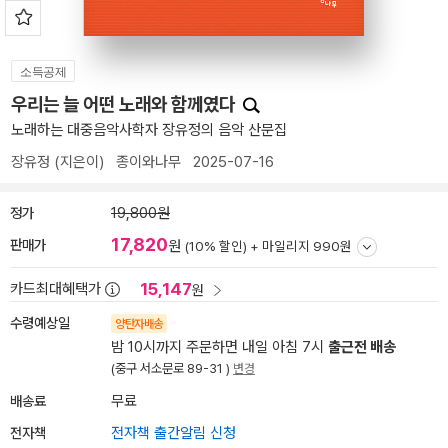
소득공제
우리는 늘 어떤 노래와 함께였다
노래하는 대중음악사학자 장유정의 음악 산문집
장유정
(지은이)
종이와나무
2025-07-16
정가
19,800원
17,820
판매가
원
(10% 할인) +
마일리지 990원
15,147
카드최대혜택가
원
수령예상일
양탄자배송
밤 10시까지 주문하면 내일 아침 7시
출근전 배송
(중구 서소문로 89-31 )
변경
배송료
무료
전자책
전자책 출간알림 신청