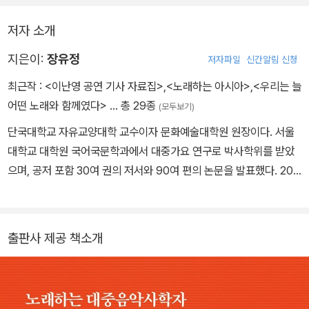
마음 한 조각, 그리고 노랫말 속의 그 시간.
저자 소개
지은이:
장유정
저자파일
신간알림 신청
최근작 :
<이난영 공연 기사 자료집>
,
<노래하는 아시아>
,
<우리는 늘
어떤 노래와 함께였다>
… 총 29종
(모두보기)
단국대학교 자유교양대학 교수이자 문화예술대학원 원장이다. 서울
대학교 대학원 국어국문학과에서 대중가요 연구로 박사학위를 받았
으며, 공저 포함 30여 권의 저서와 90여 편의 논문을 발표했다. 201
2년 〈외로운 가로등〉으로 가수로 데뷔한 뒤, 2026년 현재 정규 음반
3장과 30여 곡의 디지털 음원을 발표하며 ‘노래하는 대중음악사학
자’로 활동하고 있다. 한국대중음악학회 회장과 대한민국역사박물관
출판사 제공 책소개
공연기획위원 등을 역임했다. 2024년부터 KTV 〈가요로 보는 근현
대사 시절연가〉의 진행을 맡는 등 대중과 소통하며 한국 대중음악의
역사를 기록하여 기억하는 일을 이어가고 있다. https://eujeong.c
om