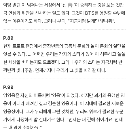
설의 밴드를 추억하다 나를 만나다 / 희망의 속삭임을 보내요 / 때로
악당 빌런 이 넘쳐나는 세상에서 ‘선 善 ’이 승리하는 것을 보는 것만
는 주문처럼, 케 세라 세라 / “우리나라 조선 나라 정다운 나라”
큼 안심과 위안을 선사하는 일도 없다. 그것이 BTS를 응원할 수밖에
낙엽처럼 떠난 목소리들: 요절 가수 별곡別曲 / 아코디언 명장, 심성
없는 이유이기도 하다. 그러니 부디, “지금처럼 밝게만 빛나줘”.
락을 기리며 / 영원한 ‘딴따라’, 송해를 추모하며 / 충청도에서 오하이
오까지, 올리비아 뉴턴 존을 그리며 / 오늘 같은 밤이면의 박정운을
P.89
보내며 / 또 다른 시작 을 기다리며 / 4월에 추모하는 이난영 / 돌아
현재 트로트 팬덤에서 중장년층의 공동체 문화와 놀이 문화의 일단을
오지 못한 귀국선의 슬픔 / 방랑시인 김삿갓처럼 떠나간 명국환 선생
엿볼 수 있다. … 어쩌면 우리는 각자의 스타가 있어 이 허무하고 쓸쓸
/ 낙엽 따라 가버린 가객을 그리며 / 그대여, 내일 또 만납시다 / 밴조
한 세상을 버티는지도 모르겠다. 그러니 우리의 스타는 지금처럼 반
의 왕이 된 하와이 이민 2세, 최리차드
짝반짝 빛나주길. 언제까지나 우리가 그 빛을 따라갈 테니.
P.99
임영웅은 자신의 이름처럼 ‘영웅’이 되었다. 하지만 과거의 용맹한 영
웅이 아니라 배려심 깊고 겸손한 영웅이다. 이 시대에 필요한 새로운
영웅상이다. 그가 우리에게 그런 것처럼, 우리도 위로가 필요한 누군
가에게 다정하게 말 건네기로 한다. “언제든 내 곁에 쉬어가요. 언제
든 내 맘에 쉬어가요.”