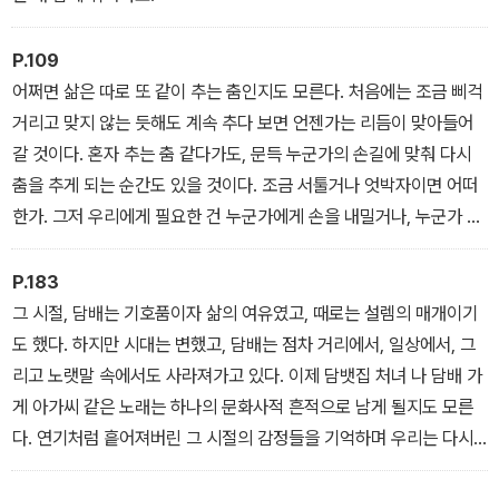
P.109
어쩌면 삶은 따로 또 같이 추는 춤인지도 모른다. 처음에는 조금 삐걱
거리고 맞지 않는 듯해도 계속 추다 보면 언젠가는 리듬이 맞아들어
갈 것이다. 혼자 추는 춤 같다가도, 문득 누군가의 손길에 맞춰 다시
춤을 추게 되는 순간도 있을 것이다. 조금 서툴거나 엇박자이면 어떠
한가. 그저 우리에게 필요한 건 누군가에게 손을 내밀거나, 누군가 내
민 손을 잡는 용기일지도 모른다. 그러니 언제든 영화 속 대사처럼,
“고개 들고 가슴 펴고” 서로 다독이며 나아가기로 한다.
P.183
그 시절, 담배는 기호품이자 삶의 여유였고, 때로는 설렘의 매개이기
도 했다. 하지만 시대는 변했고, 담배는 점차 거리에서, 일상에서, 그
리고 노랫말 속에서도 사라져가고 있다. 이제 담뱃집 처녀 나 담배 가
게 아가씨 같은 노래는 하나의 문화사적 흔적으로 남게 될지도 모른
다. 연기처럼 흩어져버린 그 시절의 감정들을 기억하며 우리는 다시
한번 노래 속 한 장면을 떠올린다. 골목 어귀 작은 가게, 스쳐 지나간