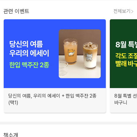
관련 이벤트
전체보기
당신의 여름, 우리의 에세이 + 한입 맥주잔 2종
8월 특별 선
(택1)
바구니
책소개