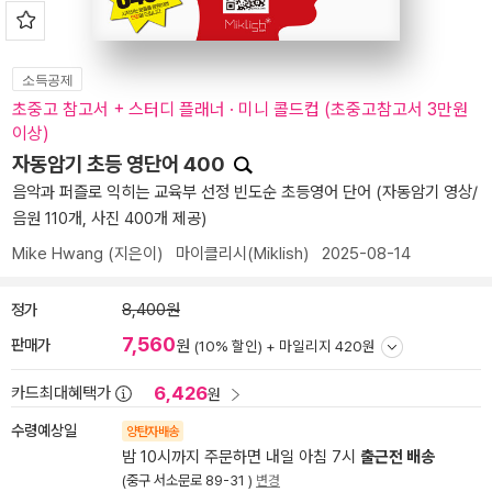
소득공제
초중고 참고서 + 스터디 플래너 · 미니 콜드컵 (초중고참고서 3만원
이상)
자동암기 초등 영단어 400
음악과 퍼즐로 익히는 교육부 선정 빈도순 초등영어 단어 (자동암기 영상/
음원 110개, 사진 400개 제공)
Mike Hwang
(지은이)
마이클리시(Miklish)
2025-08-14
정가
8,400원
7,560
판매가
원
(10% 할인) +
마일리지 420원
6,426
카드최대혜택가
원
수령예상일
양탄자배송
밤 10시까지 주문하면 내일 아침 7시
출근전 배송
(중구 서소문로 89-31 )
변경