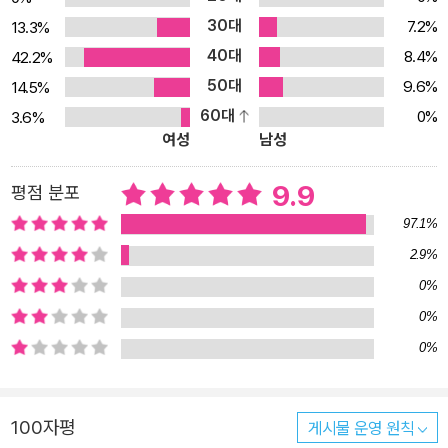
있다. 맥락의 확장! 뇌가 놀랄만한 신기한 이야기는 큰 맥락을 갖게 되
30대
7.2%
13.3%
어 잘 외워집니다. 모든 단어마다 독특한 ‘사진’을 수록했고, 책의 퍼
40대
8.4%
42.2%
즐에는 맥락이 커지도록 상상을 자극하는 비유로 표현했습니다. 집을
50대
9.6%
14.5%
떠나도 마음에 남는 영원한 부모의 첫사랑 - 딸(daughter) / 꼬리로
60대
0%
3.6%
마음을 표현하며 무조건적 사랑을 가르치는 네 발의 스승 - 개(dog)
여성
남성
/ 다섯 손가락으로 만드는 만능 도구 - 손(hand) / 놓치면 후회하고,
잡으면 감사한 것. - 기회(chance) 메타인지 개발! 매 10단원 끝에
9.9
평점 분포
는 흥미로운 이야기로 자연스럽게 복습되며 장기 기억으로 옮겨갑니
97.1%
다. 이야기에는 배운 영어 단어를 섞었고, 관점을 바꿔서 메타인지를
2.9%
키울 수 있도록 하였습니다. *골리앗과 콩나무: 내 이름은 골리앗이
0%
다. 거인 daddy의 아들이다. 우리 가족은 하늘나라에서 황금알을 낳
는 거위와 행복하게 살고 있었다. 그러나 어느 day 아버지가 집에 오
0%
지 않았다. mom이 very 걱정했다... 더 즐겁게! 더 편하게! 즐겁고 편
0%
하게 공부하실 수 있도록 단어마다 사진을 넣어 총 400개가 들어 있
습니다. 자동암기 원리가 적용된 영상 110개, 음원 110개를 무료로
100자평
게시물 운영 원칙
제공합니다. 사이즈가 작아 갖고 다니기 편하고, PUR 제본으로 스프