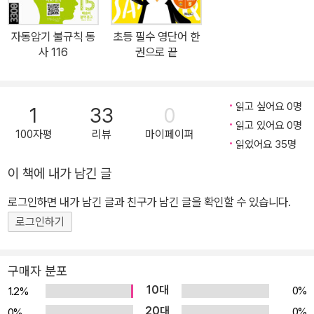
마찬가지로, 한 곡이 끝날 즈음 영어 단어를, 다음 곡의 시작에 한글
뜻을 들려주면, 뇌는 한글 뜻을 예측하므로 자동 암기가 됩니다. 3~2
자동암기 불규칙 동
초등 필수 영단어 한
0번 들으면, 곡이 끝날 무렵 한글 뜻(또는 영어 단어)이 생각납니다.
사 116
권으로 끝
특허 출원 중입니다(출원번호: 10-2025-0046862). 단어 학습 =
놀이, 휴식 시간 QR코드로 3번쯤 들으면 서로 말하고 싶어합니다. 5
회 들으려면 7분 걸리는데, 집/학원에서 7분 듣고 3분 풀면 자동으로
읽고 싶어요 0명
1
33
0
8단어가 외워집니다. 이제 단어 학습 시간은 학생의 놀이 시간, 선생
읽고 있어요 0명
100자평
리뷰
마이페이퍼
님의 휴식 시간입니다. 정말 외워지는지 확인해 보세요(어려운 단어
읽었어요 35명
샘플): bit.ly/jdvocat 영어회화도 가능하도록! 미국인의 일상 회화
이 책에 내가 남긴 글
89%는 1,000단어뿐인데, 들리지 않는 이유는 제대로 들어본 적이
로그인하면 내가 남긴 글과 친구가 남긴 글을 확인할 수 있습니다.
없기 때문입니다. 이 책은 ‘눈’이 아니라 ‘귀’로 먼저 익히기에 영어회
화에 도움이 됩니다. 또한, 한글▶영어 버전의 음성과 영상도 제공하
로그인하기
므로, 중학생~성인에게도 좋습니다. 비슷한 단어는 ‘어감’을 최대한
살려 구분하였습니다. 단어 설명 예: see(보이다)는 보는 ‘내용’에, lo
구매자 분포
ok(눈을 향하다)은 보는 ‘행동’에 더 관심이 있다. / say(말하다)는
10대
0%
1.2%
말의 ‘내용’에, tell(말해주다)은 상대에게 ‘전달’되는 것에 더 관심이
20대
0%
0%