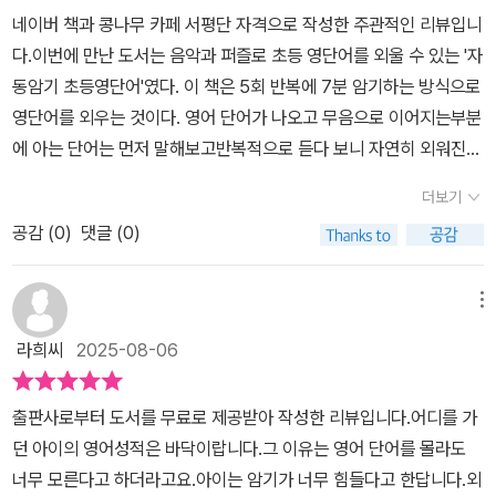
속듣다보면 암기되게 끔 그런 원리로 만들어졌더라구요계속적으로
=====자세히 살펴보기=====저자가 안내한 방식대로, 먼저 해
네이버 책과 콩나무 카페 서평단 자격으로 작성한 주관적인 리뷰입니
반복해서 듣다보면 영어단어와 단어의 뜻을 자연스럽게 암기되게끔
당 단원의 QR코드를 통해 약 7분간 8개의 단어를 반복적으로 듣는
다.이번에 만난 도서는 음악과 퍼즐로 초등 영단어를 외울 수 있는 '자
QR코드로 제작되어 있고수차례 듣다보면 아이가 단어의 뜻을 말하
다. 5번 반복되는데, 이때 (한글→영어) 혹은 (영어→한글) 선택에 따
동암기 초등영단어'였다. 이 책은 5회 반복에 7분 암기하는 방식으로
기도 합니다ㅎㅎQR코드를 찍으면 영어→한글과 한글→영어 두 가
라 순서대로 음원이 흘러나온다.그런데 단어만 반복적으로 흘러나오
영단어를 외우는 것이다. 영어 단어가 나오고 무음으로 이어지는부분
지 버전으로 음원을 들을 수 있고난이도에 맞춰 선택 가능하고, 5회
는 게 아니라 음악과 함께 단어가 반복된다. 한글과 영어를 발음하는
에 아는 단어는 먼저 말해보고반복적으로 듣다 보니 자연히 외워진
반복을 들어도 7분 정도밖에 걸리지 않아서 짬나는 시간에 부담없이
사이에는 약간의 여백이 존재하는데, 2~3번 듣다 보면 나도 모르게
다.​저자는 하루에 외우는 게 어렵겠지만익숙해지면, 대부분 당일에도
틀어놓아도 될것 같더라구요!!총 50챕터로 하루에 8개씩 학습하면
더보기
그 여백 시간에 특정 단어를 먼저 입으로 따라 하게 된다.그렇게 무심
외워진다고한다. 영단어 외우는 게 정말 쉽지 않았는데아이가 재밌게
되고2개월 학습계획표도 제공해줍니다.이제 영단어를 공부해야하는
코 듣고 따라 하다 보면 어느새 나도 모르게 집중하게 되는데, 개인적
공감 (
0
)
댓글 (0)
암기할 수 있는 방법이 있다면 무엇이든 해보고 싶다.​책의 저자는 자
초등아이들부터단어공부를 힘들어하는 친구들과놀면서 영단어 공부
으로는 특히 발음에 더 귀 기울이며 듣게 되었던 것 같다.초등 영단어
신이 영어를 잘 못 했던 게큰 도움이 되었다고 한다. 이유는 '학생 입
시키고 싶으신 부모님들까지<자동암기 초등 영단어 400>으로 시작
인 만큼 초반에는 아주 쉬운 단어들이 귀에 쏙쏙 들어온다. 그럼에도
장'에서 생각하며 설명하기 때문이다.​아무리 명강사라도 진도가 너무
메뉴
해보세요 출판사로부터 도서를 제공받아 읽고 쓴 리뷰입니다.#자동
불구하고 중간중간 '어라?'하는 느낌이 드는 포인트가 한 번씩 툭툭
빠르고내용이 어려우면 무용지물이다. 쉽게 가르치는 선생님이 최고
암기초등영단어400 #황의민 #마이클리시
라희씨
2025-08-06
흘러나오는데, 한글 뜻풀이 방식이 기존과는 조금 달라 그렇게 느끼
다.​저자는 약 15년가량 50권 넘는 영어책을 출간했고 현재는 '마이
는 듯했다.개인적으로는 이 표현 방식이 한국인들에게 조금 더 맞춰
클리시'출판사를 운영 중이다. 우리 아이 주변 친구들도 영어유치원,
출판사로부터 도서를 무료로 제공받아 작성한 리뷰입니다.​​어디를 가
진 방식이라는 생각이 들었는데, 한글을 영문으로 영작할 때 조금 더
영어 학원, 원어민 과외 등 많이 하고있다. 아들은 유치원에서 하는 영
던 아이의 영어성적은 바닥이랍니다.그 이유는 영어 단어를 몰라도
도움이 되는 방식이지 않을까 한다.이렇게 반복적으로 음원을 통해
어 과목을집에 와서 복습하고 나와 함께 알파벳과파닉스 공부를 하고
너무 모른다고 하더라고요.아이는 암기가 너무 힘들다고 한답니다.외
귀에 익혔다면, 다음은 음악 연상/세 번 쓰기 페이지를 통해 직접 단
있다.​저자도 대학생 때 만난 영어선생님 덕분에영어가 재밌었고 영어