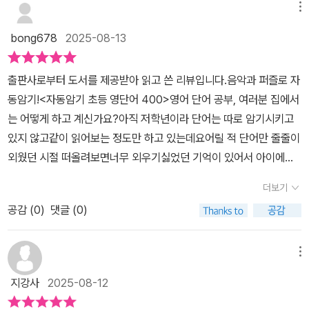
이고 쉽게 접근할 수 있도록 도와준 책이라고 말할 수 있을 것 같다.
메뉴
는 그것까지 상세히 알려주고 있었다. 넉넉하게는 4달. 초등은 급할
더불어 접근 방식이 여타 책들과 달라 신선하게 다가온 책이기도 하
게 없으니 충분한 시간이라는 생각이 들었다. 책의 구성이 단순하고
bong678
2025-08-13
다.총 50단원으로 구성된 이 책은 음악과 반복 학습을 통해 자동 암
심플해서 하나의 루틴으로 자리 잡는다면 큰 도움이 될 것 같았다. 고
기를 유도하는 초등 영단어 책으로, 과거 필기나 혹은 입으로 달달 외
학년들에게는 복습차원으로 연습시켜 보면 좋을 것 같은 느낌. 저학
출판사로부터 도서를 제공받아 읽고 쓴 리뷰입니다.음악과 퍼즐로 자
웠던 단어 암기 방식과는 다르게, 쉽고 재미있게 외울 수 있도록 돕는
년들은 처음 시작하는 영어를 좀 더 쉽게 외울 수 있을 것 같은 느
동암기!<자동암기 초등 영단어 400>영어 단어 공부, 여러분 집에서
다.특히 책의 구성 방식이 놀이처럼 짜여 있어 듣고, 따라 하고, 쓰고,
낌. 나 같은 성인들에게는 다시금 영어공부를 시작할 자신감을 주는
는 어떻게 하고 계신가요?아직 저학년이라 단어는 따로 암기시키고
인식한 후에는 퍼즐을 통해 확장 개념까지 얻을 수 있다.여기에 더해
책인 것 같다.
있지 않고같이 읽어보는 정도만 하고 있는데요어릴 적 단어만 줄줄이
매 10단원 끝에는 흥미로운 동화에 단어들을 섞어 반복 학습까지 할
외웠던 시절 떠올려보면너무 외우기싫었던 기억이 있어서 아이에게
수 있도록 짜여 있어, 이를 통해 자연스럽게 재미있는 이야기도 즐기
좀 쉽게 놀듯이 영어단어를 익힐 수 있는 책이 있으면 좋겠다는 생각
고, 앞 10단원에서 공부한 단어까지 학습할 수 있다.=====이 책을
더보기
을 했어요이번에 <자동암기 초등 영단어 400>을 살펴보니교육부
읽기 전 체크!=====1. PUR 제본 방식으로 편하게 필기 가능!책에
공감 (
0
)
댓글 (0)
선정 어휘 374개와 자주 쓰는 빈도 어휘 26개를 모아총 400개 단
직접 단어를 따라 쓸 수 있도록 PUR 제본 방식으로 제작되었다고 한
어가 들어가 있더라구요!교육부 선정어휘라면 무조건 알아둬야할 단
다. 이 덕분에 넓고 편하게 펼쳐서 쓸 수 있다.2. 학습 방법 가이드 참
어이라 더 주의깊게 봐지는 것 같아요우선 책 자체가 크지 않고 휴대
메뉴
고!저자는 이 책과 함께 제공하는 음원과 영상을 함께 잘 활용할 수 있
하기 좋은 사이즈가 부담없었고음악과 퍼즐을 이용한 자동암기 원리
도록 아주 상세하게 가이드를 제공하고 있다. 혹여 QR코드에 익숙하
지강사
2025-08-12
라는 부분에서 어떤지 기대가 컸습니다.영단어를 노래를 듣는 듯 계
지 않은 사람들도 쉽게 따라 할 수 있을 만큼 자세하게 수록되어 있다.