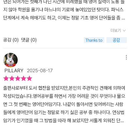
년은 되어가는 첫째가 다닌 시간에 비례했을 때 영어 실력이 도통 늘
음악과 놀이를 좋아할 초등학교 저학년 아이들에게 안성맞춤이었다.
바꾸어 서술해 메타인지(내가 무엇을 아는지 아는 힘)를 키워주도록
지 않아 학원을 옮기냐 마느냐의 기로에 놓여있었던 탓이다. 파닉스
아이와 함께 음악을 따라하다 보니, 이미 아는 단어임에도 불구하고
구성했다. 익숙한 단어 배열로 오랫동안 기억할 수 있게 만들어준다.
단계에서 계속 헤매기도 하고, 이제는 정말 기초 영어 단어들을 좀 알
흥얼거리면서 자연스럽게 순서까지 기억하게 됐다.억지로 외우는 게
이 책은 미국인 일상 회화의 89%를 이루는 상위 1,000단어 접근에
아가야 하는데 외우지 못하는데다 영어학원 숙제에 스트레스를 크게
아니라, 노래처럼 흡수되는 신기한 경험!!그래서 이 책은 단어 암기를
더보기
유리한 귀 중심 설계로 되어 있고, 전체 단어 400개에 대한 사진이
받아하는 아이의 모습 때문에 어찌해야 할지 큰 고민이다. 틱 증상이
힘들어하는 아이뿐 아니라, 중고등학생과 성인도 틈날 때마다 영단어
담겨 있으며, 자동암기 영상 110개, 음원 110개도 무료로 제공한다.
공감 (
0
)
댓글 (0)
라 할만한 행동도 온 상태라 영어 교육을 잠깐이라도 중단해야 하는
를 외울 수 있는 효과를 줄 것이다.억지 암기 대신 음악과 놀이로 배우
또한 QR코드를 찍어 즉시 해당 단어 설명에 접속할 수 있다. 저자는
건가 싶기도 한 요즘이라 이 책이 내게 하나의 방법이 되어주지 않을
는 영어 단어 학습. 영어와의 전쟁을 해결해 줄 교재이니, 직접 활용해
앞으로 교육부 선정 어휘를 빈도순으로 초등 400 → 초등 500 →
까 싶은 마음이었다. 그저 7분간 매일 듣게 하기만 하는 걸로 어느정
메뉴
보시고 효과를 보시길 바란다.>> 이 서평은 저자 마이크 황으로부터
중등 600/700 → 고등 800/900/1000 순으로 출간 예정이라고
도 효과를 볼 수 있을까 싶어 반신반의 하면서도 아이의 스트레스를
책을 제공받아 주관적으로 작성하였습니다. #자동암기초등영단어 #
PILLARY
2025-08-17
밝혔다.* 출처 : 박기자의 끌리는 이야기, 책끌
최대한으로 줄여보고자 집에서 이 책으로 단어 공부를 시켜보고자 했
마이크황 #마이클리시#기초영단어 #초등영어 #자동암기 #400단
다.이 책의 큰 장점은 음악과 함께 단어를 익힐 수 있다는 점이다. '한
어#음악연상 #퍼즐연상 #초등추천도서#책소개 #책추천 #영단어교
출판사로부터 도서 협찬을 받았지만,본인의 주관적인 견해에 의하여
글 → 영어', '영어 → 한글' 두 가지 버전으로 익힐 수 있는데, 저자는
재추천#북스타그램 #책스타그램 #서평스타그램
작성되었습니다.영어공부를 하면서 가장 어려운 것이 무엇이냐 물으
'한글 → 영어' 방법으로 이 책의 단어를 모두 공부한 다음 '영어 → 한
면 그 첫 번째는 영어단어암기다. 나같이 돌아서면 잊어버리는 사람
글' 방법으로 처음부터 다시 공부하는 방법을 권한다. 매일 정해진 시
들에게 영어단어 암기는 정말로 하기 싫은 공부 중 하나이다. 연상법
간에 아이들과 함께 들으며 습관을 들여놓는게 좋다고 했다. 그래서
암기가 인기였을 때 그 방법을 따라 해 보았지만 서툴게 외워진 단어
나도 고민을 하다가 매일 저녁 식사 시간에 아이들과 듣기로 했다. 영
는 오래도록 기억에 남지 않았다. 성인이 되고 나서도 영어단어 암기