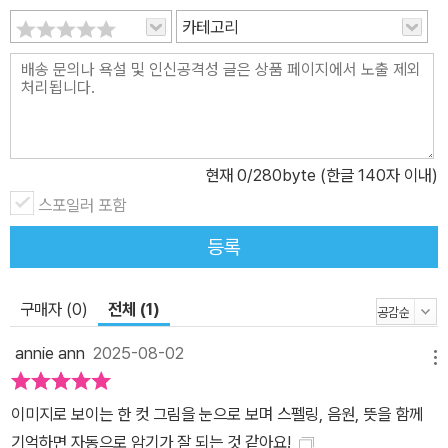
링 제본처럼 넓게 펼쳐서 볼 수 있습니다. 돈보다 신뢰를 얻고 싶어서
카테고리
한정특가 8,400원에 드립니다. 초등 영단어 500부터는 정가에 판
매될 예정입니다. 당신의 어휘력을 책임지겠습니다! 책의 시리즈에
‘교육부 선정 어휘’를 ‘빈도순’으로 전부 담았습니다. ‘초등 영단어 4
00’ 이후, 초등 500, 중등 600/700, 고등 800/900/1000 순차
적으로 출간됩니다. 영상은 유튜브 jdvoca.com에서, 음성은 팟캐스
현재
0
/280byte (한글 140자 이내)
트 jdvoca.co.kr에서 들을 수 있습니다. 무료 스터디도 bit.ly/miklis
h에서 진행합니다. 궁금하신 점은 이메일(iminia@naver.com)이나
스포일러 포함
문자(010-4718-1329)주세요. 당신의 어휘력을 책임지겠습니다.
등록
구매자 (0)
전체 (1)
annie ann
2025-08-02
메뉴
이미지로 보이는 한 컷 그림을 눈으로 보며 스펠링, 음원, 뜻을 함께
기억하면 자동으로 암기가 잘 되는 것 같아요!