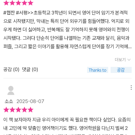
혹은, 독학할 때 눈은 책을 바라보고 있지만 머리로는 딴 생각을 했던
#협찬 #서평>>초등학교 3학년이 되면서 영어 단어 암기가 본격적
기억들이 있을 것이다. 단어 암기를 반복하려면 의지력과 시간이 끝
으로 시작됐지만, 막내는 특히 단어 외우기를 힘들어했다. 억지로 외
없이 필요하다.이 책은 이런 점들을 감안해 '음악+퍼즐'이라는 구조
우게 하면 더 싫어하고, 반복해도 잘 기억하지 못해 영어와의 전쟁이
로 학습을 놀이처럼 설계했다는 점이 특징이다. 또한 '억지로'가 아니
시작됐다. 그러다 단순히 단어를 나열하는 기존 교재와 달리, 음악과
라 '저절로'를 목표로 한다. 음악을 며칠만 반복해도 다음 곡이 시작되
퍼즐, 그리고 짧은 이야기를 활용해 자연스럽게 단어를 장기 기억에
기 전에 머릿속에서 먼저 재생되는 경험을 갖고 있을 것이다.저자는
남게 하는 방식인 교재를 만났다.‘억지 암기’가 아니라 ‘자동 암기’를
조지타운 의대의 예측 처리 관련 연구에 착안해, 곡 말미에 영어 단어
더보기
원리로 삼는 교재.노래를 반복해서 들으면 다음 곡을 예측하게 되듯,
→ 다음 곡 도입에 한국어 뜻을 배치하면 뇌가 의미를 예측하며 자동
공감 (
0
)
댓글 (0)
영어 단어와 뜻을 연결해 뇌가 스스로 떠올리게 한다는 설명이 인상
회상이 일어난다고 강조한다. 이를 통해 평균 3~20회 반복 청취만으
적이었다. 아이가 QR코드로 들려오는 노래를 3~5번 정도만 반복해
로 곡이 끝나기 전에 뜻(또는 단어)이 떠오르도록 설계했다고 한다.책
도 입으로 흥얼거리며 단어를 따라 부르기 시작했는데, 어느새 뜻까
메뉴
에 들어 있는 QR코드를 찍고 7분 동안 들은 뒤, 3분 퍼즐·선 긋기·쓰
지 연결해 말하는 걸 보니 신기했다. 암기한다는 행위를 잊고 ‘놀이’처
기 활동으로 마무리하면 10분에 8단어가 자연스럽게 자리 잡을 수
소소
2025-08-07
럼 받아들이는 아이!!!7분 듣고 3분 퍼즐을 풀면 8단어를 알게 되니,
있다는 설명이다. 교실·학원에서는 학생의 놀이 시간, 선생님의 휴식
한 번에 기억해야 할 단어가 적어 부담감도 덜었다.매 10단원마다 흥
시간에 해당한다. 정말 외워지는지 궁금하다면 이 책에서 제공하는
이 책 보자마자 지금 우리 아이에게 꼭 필요한 책이다 싶었다. 요즘의
미로운 스토리로 복습하게 해, 자연스럽게 여러 번 반복과정을 거쳐
샘플용 어려운 단어로 확인해 보시기 바란다.이 책은 매 10단원마다
내 고민에 딱 맞춤인 영어책이기도 했다. 영어학원을 다닌지 벌써 2
장기 기억하게 구성된 교재다.단어를 외우는 과정이 지루하지 않아,
이야기형 복습을 배치해 배운 단어가 자연스럽게 녹아들고, 시점을