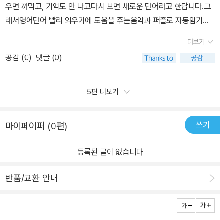
우면 까먹고, 기억도 안 나고다시 보면 새로운 단어라고 한답니다.그
어를 써 보며 눈과 손으로 익히는 시간을 가지면 된다.음원/단어/뜻/
전공수업을 들으며강사의 꿈을 키우기 시작했듯이 지금이 딱적당한
래서영어단어 빨리 외우기에 도움을 주는음악과 퍼즐로 자동암기초
발음 기호/사진을 통해 이중, 삼중, 사중으로 단어를 익힐 수 있다. 자
때라고 생각하며 재미있는 공부 방법을아이에게 찾아주고 싶다.​이 책
등 영단어 400​​영어 단어를 빨리 외우는데 도움을 주는음악과 퍼즐
세히 살펴보면 여러모로 디테일에 신경 쓴 저자의 노력이 엿보인다.
의 공부 방식이 어떤지 해서 유튜브도 구독하며 운전하며 듣고 있는
더보기
로 자동암기 초등 영단어는특허출원 중인 자동암기 원리로영어 단어
다음으로 퍼즐 연상 페이지에서는 앞서 공부한 단어들을 선으로 그으
데 정말 좋다.​자연스럽게 외워진다. 영어가 나오고 잠시무음 부분에
공감 (
0
)
댓글 (0)
를 자동으로 암기할 수 있는 도서더라고요.심지어자동암기 초등 영단
며 영어 단어와 한글의 의미를 다시 한번 확인할 수 있다.각 단어들에
서 아이가 단어 생각이 나면 먼저맞추기도 하고 음악 사운드 효과음
어는음악 연상 동영상까지 제공해 준답니다.​듣기만 하면 진짜 자동암
는 의미에 따른 다양한 반대말과 한글 문장 예시까지 함께 포함되어
때문에자연스럽게 외워진다.​우리 아이에게 맞는 여러 가지 방식들을
기되는자동암기 초등 영단어 400음원도 다양하면서QR코드 사용법
있다. 덧붙여, 한글 뜻풀이에서도 해당 영어 단어가 지닌 다양한 의미
5편 더보기
활용해 보며 자연스럽게 친해지게 하고싶다.​이 시리즈는 초등, 중등
까지 알려준답니다.​영어 ▶ 한글 : 쉬움한글 ▶ 영어 : 조금 어려움아
를 함께 기재하여 폭넓은 이해를 돕는다.매 10개 단원이 끝날 때마다
으로 이어지며 하루 7분투자로 약 2년이면 고등 수준까지 5000단
이의 성향에 맞게 골라서 음원을 듣는답니다.​​초등영어단어책 자동암
흥미로운 스토리를 만나볼 수 있는데, 우리가 어릴 때 읽었던 동화책
어를외울 수 있다고 하니 나도 앞으로 쭉 함께가볼 생각이다. ​영어를
쓰기
마이페이퍼 (0편)
기 초등 영단어 400이미지를 보며 단어의 의미를 이해하고단어를
내용들을 활용하여 앞서 배운 영어 단어를 조합하여 재미있게 복습할
처음 배우는 우리 아들에게는 우선듣기만, 둘째 날에는 듣기+교재를
듣고 따라 써보며 단어를 암기한답니다.​퍼즐을 맞추는데생각보다 금
수 있도록 유도하고 있는 것을 확인할 수 있다.이를 통해 한글과 영어
이용해서이틀에 1단원씩 익히는 방식으로 활용할 계획이다. 아이 덕
등록된 글이 없습니다
세 찾아지는 게 아니라머리속으로 생각을 깊게 하게 만든답니다.이렇
구분 없이 자연스럽게 단어의 의미를 파악하는 것은 물론, 스며들 듯
분에 정말 엄마까지 열심히공부하게 된다. ​격월초마다 2달 과정으로
게 생각을 깊게 하다 보니머릿속에 좀 더 깊게 새겨지는 거 같더라고
이 영단어를 사용하게 만든다.어떻게 보면 놀이와 학습, 한글과 영어
무료 영단어 스터디를진행한다고 하니 참여해 봐야겠다. 선한 영향력
반품/교환 안내
요.​초등학생 영어 단어자동암기 초등 영단어 400이미지를 연결시켜
의 결합에 자연스럽게 노출시키고 있어 딱히 '공부'의 느낌이 들지 않
의저자는 매출의 10%를 십일조로 이웃을 돕거나성경 관련 책 물건
단어의 의를 알고단어를 따라 써 봤으니퍼즐을 맞춰가며 단어가 자동
는 상태로 인식하게 한다.이 책의 타깃은 초등학생을 대상으로 하고
을 만드는데 주로 사용했다고한다. 좋은 책을 저렴한 가격에 판매하
암기 된답니다.​다른 친구들은 안 그런가요?저희 집 아이는 영어 이름
있지만, 보다 쉽게 처음부터 영어를 공부하고자 하는 사람에게도 꽤
는 게가장 큰 보답이라는 저자의 말이참 그리스도인답다.​초등영어 단