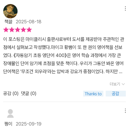
예측하므로 자동암기가 된다.처음에는 5~10번 반복해야 하지만 익
부터 고등 영단어 1000까지 있더라구요. 두루 사용하기 좋은 책들입
숙해지면 4번 내외에 암기할 수 있다. 사람마다 외워지는 반복 횟수
메뉴
니다.
는 다르지만 듣기만 하면 누구나 외울 수 있다고 하니 기대가 된다.영
책끌
2025-08-18
어한글보다 한글 영어를 더 추천하며 주의 또한 잘 나와 있으니 꼭 확
인후 즐겁게 영단어에 빠져보면 좋겠다.QR코드를 활용해 바로 들으
이 포스팅은 마이클리시 출판사로부터 도서를 제공받아 주관적인 관
면서 함께 해 나간다. 학습 계획을 어떻게 해 나갈 것인지 먼저 계획을
점에서 살펴보고 작성했다.마이크 황쌤이 또 한 권의 영어책을 선보
짜두면 좋을 것 같다.QR을 통해 듣고 쓰기,선긋기로 풀어나간다.학
였다. 《자동암기 초등 영단어 400》은 영어 학습 과정에서 가장 큰
습계획하에 퍼즐 연상까지 이어지게 학습하면서 영단어를 듣고 외운
장애물인 단어 암기에 초점을 맞춘 책이다. 우리가 그동안 봐온 영어
다.지루하지 않고 집중하기 쉬우며 말하기 듣기 실력도 향상될 수 있
단어책은 '무조건 외우라'라는 압박과 강요가 중점이었다. 하지만 정
고 재미있는 이야기를 활용하면 기존의 어떤 방법보다 4배 이상 빠르
작 어떻게 단어를 외워야 하는지에 대해서는 친절하게 설명해 주지
게 외워지는 학습자의 메타인지를 키우는데 도움이 될 것이다.재미나
더보기
않았다.이 책의 저자는 '수백 권의 원서를 읽어야만 단어가 늘나요?
게 학습해 나가자
공감 (
0
)
댓글 (0)
외워오지 않았다고 혼내야 하나요? 반복이 안 되는 아이는 포기해야
하나요?'라고 이야기한다. 초등생들이 어려워하는 영어 단어 암기 고
충을 충분히 이해하고 고민한 끝에 시험·예습·복습 없이도 누구나 편
메뉴
하게 영어 단어를 외우게 만드는 자동암기 설계를 제시했다.기존에
쩡이
2025-09-19
많이 봐온 단어장은 뜻과 예문을 나열하는 데 그쳤던 것이 사실이다.