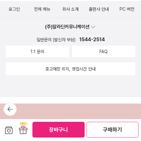
이 참 어렵다고 한답니다.심지어 여자 이름인지남자 이름인지 헷갈린
괜찮은 접근이라고 본다.누가 뭐라고 해도 모국어가 아닌 말을 새롭
어집 찾으시는 분들, 쉽고 잘 외워지는 초등학생영어 단어책 필요하
로그인
전체 메뉴
회사 소개
출판사 안내
PC 버전
다고 하더라고요.​그래서 어떻게 영어 이름을 알려줘야 하나영어 이름
게 익히는 것은 쉽지 않기에 보다 흥미롭고, 덜 힘든 방식으로 기초를
신 분들께이 책을 추천해요!성인들에게도 아주 유용합니다.​
을 찾아서 보여줘야 하나여러 가지 방법을 생각하며 고민만 했었는데
다질 수 있다면 그것만큼 좋은 것이 또 있을까?저자는 음원을 들을
(주)알라딘커뮤니케이션
이번에듣기만 하면 진짜 자동암기되는자동암기 초등 영단어 400을
때도 각 잡고 듣기보다, 이동 중이나 식사 중에 음악을 듣듯이 틀어놓
만나면서 한 번에 해결됐답니다.​초등 영단어 책 속에영어 이름 만들
으라고 이야기한다. 그렇게 일상 속에서 편안하게 활용하다 보면 어
1544-2514
일반문의 (발신자 부담)
기가 수록되어 있더라고요.그것도 남자 이름, 여자 이름 모두 다 들어
느새 반복되는 음악과 단어를 저절로 암기하게 될 거라고 말이다.긴
1:1 문의
FAQ
있어서아이와 함께 영어 이름을 접해보면서이젠 영어 이름 어렵지 않
시간 이 책을 들여다본 것은 아니지만, 며칠 음원을 반복적으로 들으
을 듯해요. ^^
면서 몇 가지 사실은 나 역시 확인했다. 그래서 앞으로도 계속 틈틈이
중고매장 위치, 영업시간 안내
음원과 이 책의 연상 방법들을 통해 탄탄히 단어들을 숙지해 나가 보
려고 한다.
뒤로가
기
보관함담기
선물하기
장바구니
구매하기