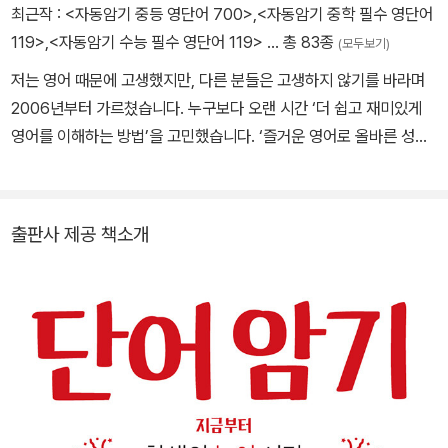
최근작 :
<자동암기 중등 영단어 700>
,
<자동암기 중학 필수 영단어
119>
,
<자동암기 수능 필수 영단어 119>
… 총 83종
(모두보기)
저는 영어 때문에 고생했지만, 다른 분들은 고생하지 않기를 바라며
2006년부터 가르쳤습니다. 누구보다 오랜 시간 ‘더 쉽고 재미있게
영어를 이해하는 방법’을 고민했습니다. ‘즐거운 영어로 올바른 성품
을 기른다’는 사명을 갖고, 50권 넘게 영어책을 내고 무료 강의를 올
렸습니다. 기존의 어떤 책보다 낫다는 확신이 없다면 집필하지 않습
니다. 유튜브 '마이크의 문패직직 영어회화', 유튜브/팟빵 '자동암기
출판사 제공 책소개
영단어'. 문의: iminia@naver.com