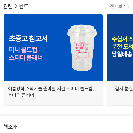
관련 이벤트
전체보기
여름방학, 2학기를 준비할 시간 + 미니 콜드컵,
수험서 분철
스터디 플래너
책소개