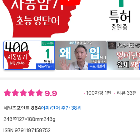
Play
북트레일러
북트레일러
9.9
100자평 1편
리뷰 33편
세일즈포인트
864
어휘/단어 주간 38위
248쪽
127*188mm
248g
ISBN 9791187158752