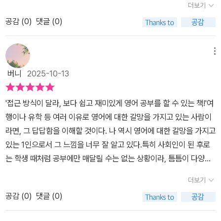
상을 같이 보는 것보다 듣기를 먼저 하는게 더 좋다고 했고, 나 역시
더보기
는 나에게 싫은 기억 중 하나였지만 영어공부를 다시 시작하자니 꼭
아이들에게 영상으로 보여주는 것보다 밥 먹는 시간에는 듣기만 하는
공감 (
0
)
댓글 (0)
해야 하는 숙제 중 하나였다. 이 책의 작가님은 익히 알고 있었다. 온
게 나은 것 같아서 그렇게 하기로 했다. 둘째도 같이 시키려는 마음에
라인 서점에서 무료배송을 채우기 위해 뒤지다 아주 저렴한 책이 있
4개월 완성으로 선택했고, '첫날은 듣기, 둘째날은 듣기와 교재 퍼즐'
어 구매한 적이 있었는데 그 책이 이 책의 작가님이었다. 그때 샀던 알
메뉴
세트로 천천히 시작했다. 두 살 차이의 남매인데도 은근 경쟁심이 생
파벳책으로 막내가 알파벳을 배웠던 기억이 났다. 쓰면 쓰고 말면 말
겼고, 니가 틀렸네 내가 맞았네로 아웅다웅 하는 모습에 출발이 나쁘
버니
2025-10-13
고의 느낌으로 그냥 산 책이었는데 저렴한 금액에 비해 내용이 알차
지 않다고 생각했다.'1단원. 오?! 기억에 좀 남은건가?! 2단원. 괜찮은
고 괜찮다는 느낌. 이번 책도 꽤나 괜찮을 것 같다는 생각이 들었
거 같은데?! 3단원. 이렇게 계속 반복하며 시켜봐야겠다.'로 결론 지
'접근 방식이 달라, 보다 쉽고 재미있게 영어 공부를 할 수 있는 책!'여
다. 음악과 퍼즐로 자동암기. 저절로 남기 되는 단어라니... 초등것만
었다. 반응도 효과도 꽤 나쁘지 않다. 4개월 완성이라고는 하나 좀더
행이나 유학 등 여러 이유로 영어에 대한 갈망을 가지고 있는 사람이
있는지부터 일단 확인ㅎㅎ 다른 수준의 책들도 26년 출간예정이라니
시간적 여유를 두고 안되는 부분은 다시 반복해서 시키기로 마음 먹
라면, 그 답답함을 이해할 것이다. 나 역시 영어에 대한 갈망을 가지고
이번 책을 읽으며 효과가 얼마나 좋을지 확인부터 해봐야겠다는 생각
었다. '한글 → 영어'가 끝나면 반대로 '영어 → 한글'도 해봐야겠다 싶
있는 1인으로서 그 느낌을 너무 잘 알고 있다.특히 사회인이 된 후로
이 들었다. 이미 나에게는 너무 쉬운 단어라 음악을 들어도 별다른 느
다. 11월에 출간 예정인 '초등 영단어 500'를 이번 책이 제대로 잘 공
는 학생 때처럼 공부에만 매달릴 수는 없는 상황이라, 틈틈이 다양한
낌이 없다는 느낌이었는데 음악이라는 특성상... 혼자 흥얼거리는 걸
부가 끝내고 연이어 시킬 수 있으면 좋겠다. 아이들 공부 시키려다가
콘텐츠를 통해 공부해 보지만 성에 차지는 않는다.그럼에도 몇 가지
깨닫고는 피식 웃음이 났다. 유.. 아이... 투... 더... 내 생각엔 아무 기
더보기
나도 덩달아 공부가 되고 있다는 것 또한 꾸준하게 해볼만한 매우 큰
높게 쳐줄 수 있는 건, 계속해서 노력을 하고 있다는 점과 또 기회가
준이 없는 단어의 나열인데 들으며 쓰고 혼자 흥얼거리니 그 순서가
장점이다.
공감 (
0
)
댓글 (0)
닿을 때마다 그것들을 백분 활용해 보려고 시도한다는 점이다.이 책
기억이 난다. 내가 알고 있는 단어라서 더 쉽게 외워지는 느낌. 책이
은 그런 또 하나의 기회를 제공해 준 책 중 하나로, 영어에 재미를 붙
그리 두껍지 않아 얼마 만에 가능할지 예상을 해보고 있었는데 작가