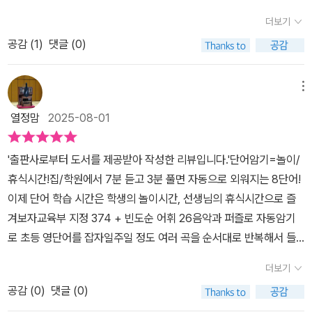
서 눈에 띄는 디자인은 아니지만 정말 책 내용은 최고 라고 생각 들어
더보기
요. 음악연상 / 세번쓰기로 큐알코드를 들으면서 직접 써보는 수업이
공감 (
1
)
댓글 (0)
에요. 어렵지 않은 단어들이라 써보면서 익히는거지요. 퍼즐연상으로
단어와 함께 간단한 유추하는 글과 함께 공부를 할 수 있네요. 저는 퍼
즐 연상 문제도 너무 좋고 이렇게 간단하게 부담스럽지 않은 양이 좋
메뉴
은거 같아요. 아이가 다시 영어를 시작 해야 하는 단계라서 이책이 큰
열정맘
2025-08-01
도움이 되겠더라구요. 1달완성부터 4달완성, 7일완성까지 원하는 스
타일에 맞춰서 공부 할 수 있더라구요. 단톡방이 있어서 함께 공부할
'출판사로부터 도서를 제공받아 작성한 리뷰입니다.'단어암기=놀이/
수 있는 시스템입니다. 아이들과 다시 공부 시작하려고요. 영어회화
휴식시간!집/학원에서 7분 듣고 3분 풀면 자동으로 외워지는 8단어!
를 하려면 단어를 많이 알아야 하지요. 아이가 공부하는 방식이 늘어
이제 단어 학습 시간은 학생의 놀이시간, 선생님의 휴식시간으로 즐
지는 느낌이라 재정비하려고 해서 음악과 퍼즐로 자동암기 초등영단
겨보자교육부 지정 374 + 빈도순 어휘 26음악과 퍼즐로 자동암기
어 500으로 새학기 들어가기 전에 정리하고 가려합니다. 교육부 지
로 초등 영단어를 잡자일주일 정도 여러 곡을 순서대로 반복해서 들
정 479단어와 빈도수 어휘 21개가 들어 있어서 알차게 공부 하게 되
으면, 한 곡이 끝나고 다음 곡이 시작하기 전, 이미 머릿속에는 다음곡
겠어요. 음악연상 동영상이 있어서 어른도 공부하기 좋은 시스템 같
더보기
이 맴도는데 그 이유는 뇌가 다음 곡을 예측하기 때문,한 곡이 끝날 즈
아요. 불규칙 동사는 8가지 유형별 불규칙 동사표가 있어서 불규칙동
공감 (
0
)
댓글 (0)
음 영어 단어를 다음 곡의 시작에 한글 뜻을 들려주면, 뇌는 한글 뜻을
사를 알아가는데 큰 도움이 될 것 같네요. 찾아보면 초등영단어 400