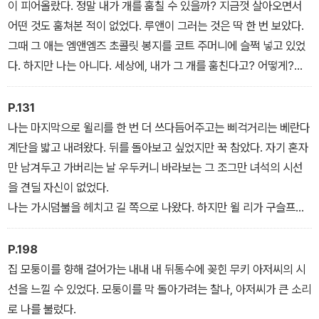
시작했다.
사람이면 좋다.
이 피어올랐다. 정말 내가 개를 훔칠 수 있을까? 지금껏 살아오면서
어떤 것도 훔쳐본 적이 없었다. 루앤이 그러는 것은 딱 한 번 보았다.
그때 그 애는 엠앤엠즈 초콜릿 봉지를 코트 주머니에 슬쩍 넣고 있었
다. 하지만 나는 아니다. 세상에, 내가 그 개를 훔친다고? 어떻게?
그렇지만 잠시 후 차 안에 널브러진 잡동사니들이 눈에 들어오기 시
작했다. 참치 샐러드가 든 플라스틱 통과 얼음물이 가득한 스티로폼
P.131
아이스박스. 옷이랑 신발이 아무렇게나 쟁여져 있는 쓰레기봉투. 바
나는 마지막으로 윌리를 한 번 더 쓰다듬어주고는 삐걱거리는 베란다
닥에 놓인 우유 상자. 그 안에 들어 있는 휴지, 샴푸, 손전등, 캔 따개
계단을 밟고 내려왔다. 뒤를 돌아보고 싶었지만 꾹 참았다. 자기 혼자
등등…….
만 남겨두고 가버리는 날 우두커니 바라보는 그 조그만 녀석의 시선
(……)
을 견딜 자신이 없었다.
이 차가 싫었다. 구석구석 다 지겨웠다. 나는 핸들에 두 손을 얹고는
나는 가시덤불을 헤치고 길 쪽으로 나왔다. 하지만 윌 리가 구슬프게
운전하는 척해보았다. 부릉, 부릉, 부릉. 운전 시늉을 하는 내내 아빠
짖는 소리가 내 뒤통수를 잡아끌었다.
를 원망하고 또 원망했다. 모든 게 다 지긋지긋해졌다고 우릴 차에서
“난 아무 소리도 못 들었어.”
P.198
살게 만든 나쁜 사람.
혼자 중얼거려 보았다.
집 모퉁이를 향해 걸어가는 내내 내 뒤통수에 꽂힌 무키 아저씨의 시
우리는 차를 타고 떠난다. 다비를 벗어나, 노스캐롤라이나를 벗어나,
‘난 나쁜 사람이 아니야’라고 스스로를 위로했다.
선을 느낄 수 있었다. 모퉁이를 막 돌아가려는 찰나, 아저씨가 큰 소리
쉬지 않고 달리고 달리고 또 달린다. 내가 상상할 수 있는 한 가장 먼
‘이건 멋진 계획이야. 결국은 모두 다 행복해질 거야.’
로 나를 불렀다.