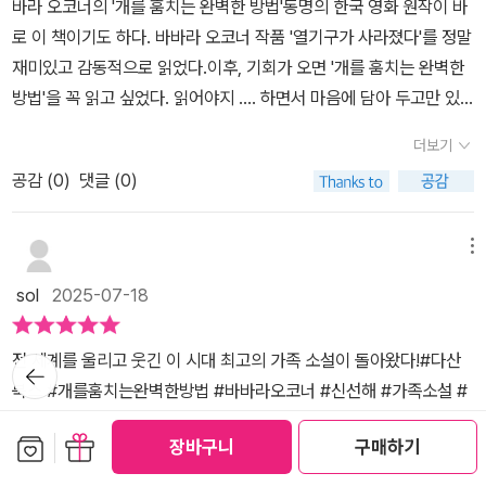
바라 오코너의 '개를 훔치는 완벽한 방법'​동명의 한국 영화 원작이 바
은 길로 나아가는 성숙과 고통 앞에서 멈추지 않는 나아감을 보여주
조지나에요. 조지나는 어쩌면 지금 불행한 아이인지도 모르겠어요.
로 이 책이기도 하다. ​바바라 오코너 작품 '열기구가 사라졌다'를 정말
고 있다. 그렇기 때문에 많은 사람들이 '개를 훔치는 완벽한 방
아빠는 가출을 한 상황이고, 연락도 되지 않습니다. 게다가 살고 있던
재미있고 감동적으로 읽었다.​이후, 기회가 오면 '개를 훔치는 완벽한
법'을 읽고 감명을 받을 수 있었을 것이다. 하지만 읽고 난 뒤에 깊
집에서도 살 수 없게 되었어요. 그래서 엄마와 남동생 조지와 함께 차
방법'을 꼭 읽고 싶었다. ​읽어야지 .... ​하면서 마음에 담아 두고만 있
이 생각해 볼 수록 동화같지 않은 현실을 동화처럼 풀어냈단 감상
에서 사는 생활을 하고 있습니다. 조지나의 엄마는 당분간만 차에서
었던 작품을 이번 기회에 읽었다. ​얼마나 인기가 많은 작품인가 하면, ​
이 뒤따랐다. '모든 학교 도서관에 반드시 꽂혀야 할 필독서'라는 소
지내자고 해요. 방을 구할 돈이 모일 때까지만요. 하지만 조지나의 눈
더보기
다산북스에서 2008년에 초판을 발간한 이후, ​개정 4판으로 이번 2
개가 있지만 어른의 시선으로도 아이와 함께 읽어야 할 책이다. 동명
엔 그 당분간만이 언제 끝날지도 모르겠어서 답답하기만 합니다. 차
공감 (
0
)
댓글 (0)
025년 7월에 새롭게 발간하였다. 표지도 바꿨다. ​옛 표지의 책은 살
의 영화로 다시 한 번 감상한다면 더 즐거울 것이다. 미디어에 더 익숙
에서 사는 생활이 얼마나 답답했을까요? 제대로 먹지도 씻지도 못해
수 없으니 저절로 한정판 표지가 된 셈이다. ​올해의 색깔은 '민트'인가
한 세대는 영화를 먼저 보고 그 즐거운 감상을 책으로 확장해 접근해
서 속상한 하루하루를 보내고 있습니다. 그런 꼬질꼬질한 모습 때문
보다. 개인적으로 표지 전체적인 색감이 엄청 마음에 든다. ​'따뜻한 민
도 좋겠다. 읽고 난 뒤에 다양한 생각을 할 수 있었던 좋은 책이었다.
메뉴
인지 친구들도 멀리하기 시작해요. 친구만 멀리하는 게 아니라 친구
트'가 시원하면서도 편안하게 느껴진다. ('개를 훔치는 완벽한 방법'
네 엄마도 거리를 두라고 하니 말입니다. 500달러. 500달러는 언제
sol
2025-07-18
표지 일부)​미국에서도 첫 발간 시 '올해 최고의 책'으로 많이 선정되었
쯤 모일까요? 엄마는 다시 집에서 살 수 있는 금액이 500달러라고
고 지금도 명성을 잃지 않는 책이다.​특히 남들이 다 좋다고 이렇게나
했습니다. 그런 조지아에게 발견된 것이 있었으니, 바로 반려견을 사
전 세계를 울리고 웃긴 이 시대 최고의 가족 소설이 돌아왔다!#다산
뒤로가
많은 상을 주는 책은, 다 이유가 있는 법이다. (지금까지의 독서 경험
랑하는 사람입니다. 조지아는 작전을 짜요. 잃어버린 반려견을 찾아
기
북스 #개를훔치는완벽한방법 #바바라오코너 #신선해 #가족소설 #
으로 봤을 때)그러나 예외도 있는 법이다. 그래서 매의 눈으로 읽어봤
주고 사례금을 받는 것을요. 조지나의 계획은 과연 성공할 수 있을까
청소년문학 #개 #청소년성장소설부잣집 개를 훔쳐서 500달러의 사
다. ​책을 다 읽고...... 완전히 동의하게 되었다. 나라도 심사위원이었
보관함담기
선물하기
요?조지나에게 찾아온 가정의 불화와 경제적 파탄은 아이의 양심에
장바구니
구매하기
례금을 얻자!조지나의 아빠는 25센트 짜리 동전 꾸러미 세 개와 꾸깃
으면 꼭 이 책을 '올해 최고의 책'으로 꼽았을 것이다아직도 안 읽으신
도 금이 가게 합니다. 불쌍한 이 아이를 감싸주는 곳은 어디에도 없어
꾸깃한 1달러짜리 지폐만 가득 들어 있는 마요네즈 통을 남기고 유유