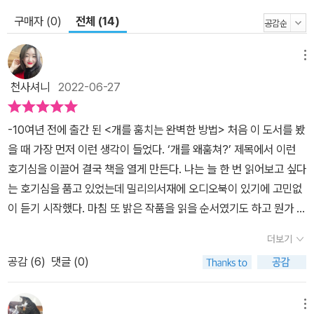
구매자 (0)
전체 (14)
메뉴
천사셔니
2022-06-27
-10여년 전에 출간 된 <개를 훔치는 완벽한 방법> 처음 이 도서를 봤
을 때 가장 먼저 이런 생각이 들었다. ‘개를 왜훔쳐?’ 제목에서 이런
호기심을 이끌어 결국 책을 열게 만든다. 나는 늘 한 번 읽어보고 싶다
는 호기심을 품고 있었는데 밀리의서재에 오디오북이 있기에 고민없
이 듣기 시작했다. 마침 또 밝은 작품을 읽을 순서였기도 하고 뭔가 착
착 맞아 떨어진 느낌. 아무튼 처음에는 다소 루즈하고 답답한 느낌이
더보기
들었는데, 윌리가 등장하고 부터는 그 귀여움에 재미가 두 배가 된다.
공감 (
6
)
댓글 (0)
그리고 뒤로 갈 수록 진한 감동을 선사해주는 소설이다.​-솔직히 말하
자면, 초반에 루즈하고 답답한 느낌은 여자아이 때문이 80% 였는데,
오디오북의 가장 큰 단점이 여기서 나타난다. 성우분이 연기를 해주
메뉴