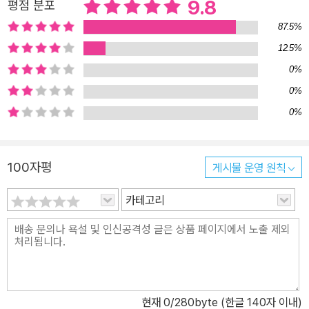
9.8
평점 분포
웃음을 터트릴 수밖에 없다. 덕분에 소설을 즐겁고 따뜻하다. 인생이
87.5%
버거울수록 ‘키득거리기’라는 버팀목이 필요하다는 사실을, 바바라
12.5%
오코너는 이토록 유쾌하고 사랑스럽게 전한다. 강인한 캐릭터와 흥미
0%
진진한 이야기를 통해 현실을 전하는 이 작품은 독자들에게 ‘한쪽 문
이 닫히면 다른 쪽 문이 열린다’라는 희망의 메시지를 선사한다. 조지
0%
나가 그랬듯 책임감 있는 선택을 내릴 용기가 작품을 읽는 청소년 독
0%
자들의 마음에까지 전해지기를 바란다.
100자평
게시물 운영 원칙
카테고리
현재
0
/280byte (한글 140자 이내)