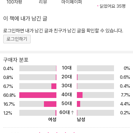
100자평
리뷰
마이페이퍼
놓인 길보다 더 중요한 법이란다.” 바바라 오코너의 가장 큰 무기는
읽었어요 35명
‘유머’다. 그는 소설 속 주인공들이 처한 현실적인 고통을 ‘과하지 않
이 책에 내가 남긴 글
은 유머러스함’으로 포장해 무겁지 않게 전한다. 그의 이러한 매력은
로그인하면 내가 남긴 글과 친구가 남긴 글을 확인할 수 있습니다.
대표작인 『개를 훔치는 완벽한 방법』에서 가장 잘 드러난다. 조지나
의 가족이 처한 현실은 가혹하고 냉정하다. 1달러짜리 지폐로 채운 마
로그인하기
요네즈 통만 남겨둔 채 사라진 아빠, 갑작스럽게 생계를 책임지게 되
며 갈수록 지쳐가는 엄마, 갈수록 추레해지는 조지아와 동생의 행색
구매자 분포
에 은근히 남매를 따돌리는 학교 아이들까지. 불시에 들이닥친 가난
10대
0%
0.4%
이 한 가정을 어떻게 무너뜨리는지를 작품은 가슴 아플 정도로 숨김
20대
0.6%
0.8%
없이 보여준다. 하지만 그 이야기를 작가는 열한 살 아이의 시선에서
30대
0.4%
6.7%
다룬다. 가난 앞에서 주눅 들기보다 자신만의 발칙한 해결책을 꺼내
40대
7.7%
60.8%
드는 주인공 조지나는 발칙하면서도 엉뚱하고 사랑스럽다. 그 외에
50대
4.4%
16.7%
한없이 얄밉다가도 간혹 맞는 말로 뼈를 때리는 동생 토비, 누가 봐도
60대
0.2%
1.2%
수상쩍은 몰골을 하고서 매일 남들을 도우러 다닌다는 무키 아저씨,
여성
남성
조지나가 예상치 못한 정체의 개 주인까지. 매력적인 인물들 사이에
서 독자는 조지나의 현실을 심각하게 고민하다가도 어느 순간 킥킥