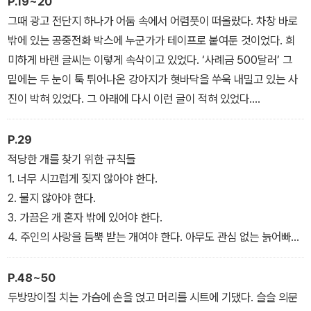
P.19~20
바바라 오코너 특유의 유쾌함으로 포장한 따뜻한 작품이다. 원서의
그때 광고 전단지 하나가 어둠 속에서 어렴풋이 떠올랐다. 차창 바로
일러스트로 새롭게 표지를 단장한 작품은 청소년 독자에게 다시금 읽
밖에 있는 공중전화 박스에 누군가가 테이프로 붙여둔 것이었다. 희
기의 즐거움을 선사하며, 가족의 의미와 책임 있는 선택에 대해 고민
미하게 바랜 글씨는 이렇게 속삭이고 있었다. ‘사례금 500달러’ 그
할 기회를 열어줄 것이다.
밑에는 두 눈이 툭 튀어나온 강아지가 혓바닥을 쑤욱 내밀고 있는 사
진이 박혀 있었다. 그 아래에 다시 이런 글이 적혀 있었다.
‘저를 보신 적이 있나요? 제 이름은 미스티예요.’
500달러라니! 세상에 어떤 사람이 저까짓 쪼끄만 개를 위해 500달
P.29
러나 쓴단 말이야?
적당한 개를 찾기 위한 규칙들
“엄마?”
1. 너무 시끄럽게 짖지 않아야 한다.
나는 비치타월 너머로 엄마를 불러보았다. 엄마가 앞좌석에서 부스럭
2. 물지 않아야 한다.
거리며 인기척을 보였다.
3. 가끔은 개 혼자 밖에 있어야 한다.
“500달러면 우리가 살 만한 곳을 구할 수 있을까요?”
4. 주인의 사랑을 듬뿍 받는 개여야 한다. 아무도 관심 없는 늙어빠진
엄마는 한숨을 내쉬었다.
개는 안 된다.
“아마도……. 조지나, 이제 자야지. 내일 학교에 가야 하잖니.”
5. 개 주인은 개를 돌려받기 위해 돈을 펑펑 쓸 수 있는 사람이어야 한
P.48~50
나는 미스티를 한 번 더 쳐다봤다. 머릿속이 온갖 생각으로 뒤엉키기
다. 예를 들어 큰 집에 살면서 리무진이나 그 비슷한 것을 타고 다니는
두방망이질 치는 가슴에 손을 얹고 머리를 시트에 기댔다. 슬슬 의문