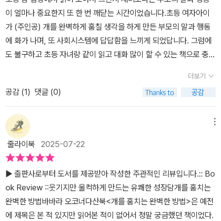
을 뚫고 새파란 하늘로 떠오를 수 있다면. 나는 여기에 어울리지 않는
는 모습. 자신이 겪은 고통에 분노하면서도 이해하려고 노력하는 모
이 얼마나 중요한지 또 한 번 깨닫는 시간이었습니다.초등 여자아이
다. 이 애들과 함께일 수 없다. 나는 그 영화를 보지 못했다. 모두들 팔
습. 그런 것들이 이 소설 속에는 가득 들어있다. 아이들의 성장소설 같
가 (주인공) 개를 완벽하게 훔칠 생각을 하게 만든 부모의 말과 행동
목에 하나씩 두른 팔찌도 나에겐 없다. 이 아이들이 쇼핑몰을 구경하
으면서도 어쩌면 그 속에서 어른들이 배울 점이 더 많은 이야기. <개
에 화가 나며, 또 사회시스템에 답답함을 느끼게 되었답니다. 그럼에
며 팔찌 등을 사는 동안 나는 월그린 할인 매장 화장실에서 내 속옷
를 훔치는 완벽한 방법>은 그런 소설이다.
도 불구하고 초등 자녀랑 같이 읽고 대화 많이 할 수 있는 책으로 충분
을 빨고 있었다. 여기서 내가 할 수 있는 일이라곤 자리를 지키고 앉
할듯합니다.
아 스파게티 가락을 돌리면서 윌리를 생각하는 것뿐이었다. 96" 지
더보기
금은 내가 무엇을 가지고 있고, 가질 수 있는지 남과 비교하지 않는
공감 (
1
)
댓글 (0)
다. 너무 큰 차이가 나는 사람은 오히려 그러려니 싶고, 비슷한 삶
들 속에서는 어차피 사는게 다 비슷하겠지 싶다. 갑자기 누가 복권
메뉴
에 당첨됐다고 한다면야 부러우니 맛있는 밥이라도 한번 사주십사 하
겠지만, 더 가졌다고 해서 거리감을 느낄 일도 없다. 하지만 조지나처
줄라이북
2025-07-22
럼 어렸을 땐 다른 애들이 가지고 있는 장난감이나 다양한 색의 파스
텔 세트, 더 커서는 새 핸드폰과 신발, 겉옷 같은 것들도 '나도' 갖고 싶
▶ 출판사로부터 도서를 제공받아 작성한 주관적인 리뷰입니다.​​:: Bo
었고 꼭 '나만' 없는 것 처럼 생각하곤 했다. 같이 어울리려면 똑같거
ok Review ::웃기지만 울컥하게 만드는 유쾌한 성장담​개를 훔치는
나 적어도 비슷한 것을 가지고 있어야 대화 소재도 빠지지 않고 분위
완벽한 방법바바라 오코너다산북​<개를 훔치는 완벽한 방법>은 예전
기가 맞을 듯한 기분이 들었다. 지금 생각해보면 그런 건 하나도 중요
에 제목은 본 적 있지만 읽어본 적이 없어서 정말 궁금했던 책이었다.