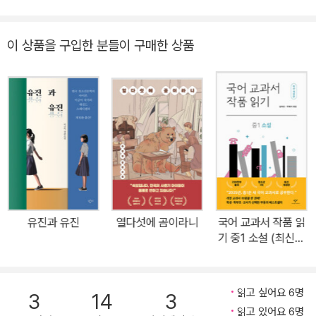
시간이 흐를수록 그 매력과 가치를 더욱 인정받으며 어느새 십 대 시
절 반드시 읽어야 할 가족 소설로 자리매김했다. 특히나 이번 개정판
이 상품을 구입한 분들이 구매한 상품
은 미국 원작의 일러스트로 표지를 새롭게 단장하여 작품의 클래식한
매력을 더욱 돋보이게 했다. 작품은 개정을 통해 깊은 교훈과 눈 뗄 수
없는 즐거움을 함께 제공하며 청소년 독자에게 다시금 고전의 재미를
선보인다. 이야기는 열한 살 조지나가 단짝 친구에게 떠돌이 생활을
들키는 날에서부터 시작된다. 아빠가 도망가고 살던 집에서 쫓겨나면
서 조지나와 엄마, 어린 동생은 하루아침에 길거리에 나앉았다. 엄마
가 밤낮으로 일해 집세를 구하는 동안 조지나는 어린 동생과 자동차
에서 자고 맥도널드 화장실에서 씻는 생활을 반복하며, 전처럼 편안
한 집에서 지내던 평범한 삶을 꿈꾼다. 입 가벼운 단짝 친구에게만은
유진과 유진
열다섯에 곰이라니
국어 교과서 작품 읽
죽어도 숨기고 싶던 가난한 생활을 끝끝내 들키고 만 그날 밤, 조지나
기 중1 소설 (최신개
는 집세를 구할 근사한 계획을 떠올린다. 바로 부잣집 개를 훔쳐서 5
정판)
00달러의 사례금을 얻어내는 것! 그렇게 조지나의 기막힌 집 구하기
프로젝트가 시작된다. 아이의 눈을 통해 가족의 의미와 책임감 있는
읽고 싶어요 6명
3
14
3
선택을 이야기하는 유쾌한 소설 “때로는 뒤에 남긴 삶의 자취가 앞에
읽고 있어요 6명