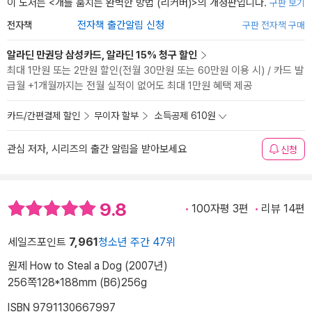
이 도서는 <
개를 훔치는 완벽한 방법 (리커버)
>의 개정판입니다.
구판 보기
전자책
전자책 출간알림 신청
구판 전자책 구매
알라딘 만권당 삼성카드, 알라딘 15% 청구 할인
최대 1만원 또는 2만원 할인(전월 30만원 또는 60만원 이용 시) / 카드 발
급월 +1개월까지는 전월 실적이 없어도 최대 1만원 혜택 제공
카드/간편결제 할인
무이자 할부
소득공제 610원
관심 저자, 시리즈의 출간 알림을 받아보세요
신청
9.8
100자평 3편
리뷰 14편
세일즈포인트
7,961
청소년 주간 47위
원제 How to Steal a Dog (2007년)
256쪽
128*188mm (B6)
256g
ISBN 9791130667997