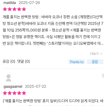
알게 되고, 결국에는윌리와 카멜라 그리고 자신을 위해서 개를 집으
게 되는 것이다. 가정이 흔들렸다면 사회에서라도 어린아이들을 잠
matilda
2025-07-26
기분이 들었다. ​​#개를훔치는완벽한방법 #청소년문학 #성장소설 #
이고, 조지나는 예상치 못한 사람들과 마주하게 되죠.특히, 노숙자인
로 데려다주기로 결심한다. 죄를 짓고 괴로워하고 그것을 풀어나가
시 보호할 수 있는 환경이 조성되어 있었어야 했다. 학교 선생님도 친
바바라오코너 #책추천 #책서평 #가족소설 #감동소설 #따뜻한책 #
무키 아저씨를 만나면서 조지나는 도덕, 정직, 그리고 진짜 가족과 집
는 이야기는 부모와 자녀가 함께 읽기에 딱 좋은 책이다. 조지나의 관
구 로앤의 엄마도 조지나에게서 변화와 문제를 발견했다. 이들은 그
개를 훔치는 완벽한 방법 : 바바라 오코너 장편 소설 (개정판)(다산책
어른을위한동화​
의 의미를 다시 생각하게 되요.​결국 조지나는 잘못된 선택을 바로잡
점에서 전개되는 이야기를 통해 자신의 행동이 불러오는 결과와 인간
저 조지나에게 괜찮은지 묻거나, 조용히 넘어가는 방법을 선택했
방 청소년 문학)바바라 오코너 지음 신선해 번역 다산책방 2025년 7
고, 카멜라 아줌마와 무키 아저씨의 도움으로 더 나은 방향으로 나아
관계를 통해 보여주는 메시지가 깊이 생각하게 한다. 초등학생 자녀
다. 한 가정 내에 문제가 생긴 것 같을 때 타인은 어디서부터 어떻
월 10일 256쪽15,000원 분류 - 청소년 문학 <개를 훔치는 완벽한
가게 되요.​<개를 훔치는 완벽한 방법>은 가난과 생존, 그러나 잃지
와 함께 읽고 대화한다면 좋은 결과를 얻을 수 있는 책이다. **출판
게 개입할 수 있을까. 영화 <플로리다 프로젝트>에 아이들이 놀
방법>은 정말 유명한 책이죠. 사실 서평단 활동을 하기 전에 이미 2
말아야 할 양심에 대해 말해요.또한, 어린 아이의 시선에서 그려지는
사로부터 도서를 제공받아 주관적으로 쓴 리뷰입니다.
고 있는 벤치 근처에 한 남자가 서 있다 이를 본 모텔 주인에게 끌려가
번 읽은 책이랍니다. 첫번째는 ‘스토리텔‘이라는 오디오북앱에서 아
도덕적 성장에 대해 말하고 있어요.이 책은 어린이 대상이지만, 어른
는 장면이 나온다. 아이들은 평화롭게 놀고 있고, 성인 배우와 관객들
이들 등교시키고 집으로 돌아오는 길에 짬짬이 들었구요. 두번째는
이 읽어도 깊은 여운을 주는 작품이에요.영화로도 만들어졌기 떄문
더보기
만이 그 불온함을 느낀다. 아이들의 세계가 얼마나 순수한지, 때문
오디오북을 듣고 재미있어서 재독했답니다. 이번에 다시 읽으면서 다
에, 원작 소설을 꼭 읽어보길 추천합니다.
에 얼마나 위험한 상황에 쉽게 노출되는지 대비되어 강렬한 인상
공감 (
0
)
댓글 (0)
시금 책 속으로 빠져들었는데요. 다시 읽어도 역시나 명작은 명작이
을 남긴 장면이었다. '개를 훔치는 완벽한 방법'에서도 엉뚱하면서 순
다 싶었습니다. 개정판으로 나온 책은 하드커버는 아니구요. 출판사
수한 조지나를 중심으로 결핍을 말하고 있기 때문에 따뜻한 시선
도 다산책방으로 변경되었어요. 250여쪽의 분량으로 두껍다면 두껍
메뉴
과 희망을 잃지 않고 마무리 된다. 그 점이 '개를 훔치는 완벽한 방
고 적당하다면 적당한 그런 분량이 되겠습니다. 표지에는 눈가에 얼
gaagaamel
2025-07-22
법'이 많은 사람들에게 사랑받은 큰 장점이기도 하지만 우리 사회
룩 점박이 무늬를 하고 있는 강아지와 여자 아이의 그림이 그려져 있
의 어두움을 더욱 강조하여 드러낸 대비가 되기도 한다고 여겨졌
어요. 코를 맞대고 지긋이 서로를 바라보고 있답니다. 그럼 내용을 살
('개를 훔치는 완벽한 방법' 표지 일부)​드디어 드디어! ​읽게 되었다. 바
다. 책은 우리 사회의 현실적인 문제들을 안고서도 각 인물들이 옳
펴보도록 할까요?이 책의 주인공은 사춘기 여자아이입니다. 이름은