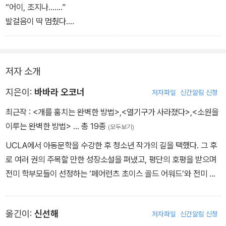
곳까지. 그런 상상을 하고 나자 그제야 내가 앞으로 할 일에 대한 확신
“어이, 조지나…….”
이 들었다. 나는 그 귀여운 강아지 윌리를 훔쳐야만 한다. 무슨 수를
발걸음이 딱 멈췄다.
써서라도.
“아저씨한테 신조가 하나 더 있는데 듣고 싶냐?”
그러고는 내게 대답할 틈도 주지 않고 말을 이었다.
“때로는 말이야, 휘저으면 휘저을수록 더 고약한 냄새가 나는 법이라
저자 소개
고—”
나는 귓가를 울리는 아저씨의 말을 애써 흘려들으며 몸을 돌려 서둘
지은이:
바바라 오코너
저자파일
신간알림 신청
러 그곳을 떠났다.
최근작 :
<개를 훔치는 완벽한 방법>
,
<열기구가 사라졌다>
,
<소원을
이루는 완벽한 방법>
… 총 19종
(모두보기)
UCLA에서 아동문학을 수강한 후 청소년 작가의 길을 택했다. 그 후
로 여러 권의 주목할 만한 성장소설을 펴냈고, 평단의 호평을 받으며
전미 학부모들이 선정하는 ‘페어런츠 초이스 골드 어워드’와 전미 도
서관 협회가 선정하는 ‘ALA 노터블 어워드’, ‘메사추세츠 북 어워
드’를 수상했다. 특히 그녀의 대표작 『개를 훔치는 완벽한 방법』으로
옮긴이:
신선해
저자파일
신간알림 신청
2007~2008년 열네 개의 문학상 수상 및 각 부문 노미네이트를 휩