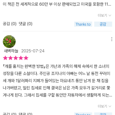
하지 않은 것 같고, 급식실에서 밥 혼자 먹는 일이나 이동수업 혼자 나
이 책은 전 세계적으로 60만 부 이상 판매되었고 미국을 포함한 11개
가는 것, 조별 활동을 자연스럽게 짤 친한 무리들이 없는 것 같은게 아
국에 번역되었으며 무려 14개의 문학상을 휩쓴 작품이다. 잘 팔리는
더보기
무렇지도 않고 그럴 수도 있다고 넘길 수 있지만 실제로 그 나이때
책을 넘어 수많은 독자에게 '인생 책'이라 불리는 이유가 분명히 있다.
는 그런 것들이 무엇보다 중요하고 어렵고 무서운 일이기도 하다. 직
공감 (
0
)
댓글 (0)
​이 책은 사람의 마음을 움직인다는 것이 그 이유라고 생각한다. 무겁
장인이 잘 알아채지 못하는 우울감으로 회사를 가는 길에 사고가 나
고 거창하게가 아니라 아주 작은 웃음과 울컥함으로 조용하고 부드럽
면 출근을 안해도 될테니 작은 사고가 일어났으면 좋겠다는 생각
게 마음 한가운데를 툭 건드린다. 어른이 되어 다시 돌아본 어린 시절,
메뉴
을 한다는 경우가 있다. 학교에서, 친구들 사이에서 사라져버리고 싶
혹은 지금 이 순간에도 해결되지 않은 내면의 외로움과 상처가 조지
새벽하늘
2025-07-24
다는 생각을 떠올리는 조지나를 보며 씩씩하고 영리해보이는 아이
나의 이야기에 겹쳐 보인다. ​​머릿속으로는 이미 개를 훔치기 위한 모
의 마음에도 우울감이 자리하고 있는 것은 아닐까 생각했다. 조지나
든 규칙을 하나하나 빼먹지 않고 모조리 따져보고 있었다. 본문 중에
『개를 훔치는 완벽한 방법』은 가난과 가족의 해체 속에서 한 소녀의
가 더는 차에서 살고 싶지 않다고 엄마와 다투는 모습을 보며 처음
서주인공 조지나는 열한 살이다. 어느 날 아빠가 사라지고 엄마와 어
성장을 다룬 소설이다. 주인공 조지나의 아빠는 어느 날 동전 꾸러미
엔 어려운 사정을 극복하기 위해 노력하려는 엄마에게 떼를 쓴다
린 동생과 함께 집에서 쫓겨난다. 머물 곳도 씻을 곳도 없는 채 그들의
세 개와 1달러짜리 지폐가 들어있는 마요네즈 통만 남겨 둔 채 집을
고 여겨졌었다. 하지만 조지나의 불만은 그저 철이 없는 어린아이
새 보금자리는 고작해야 오래된 자동차 한 대. 가난은 생각보다 조용
나가버렸고, 밀린 집세로 인해 결국은 남은 가족 모두가 길거리로 쫓
의 투정이 아니었다. 보호의 사각지대에 놓인 어린 조지나가 마땅
하고 끈질기게 사람을 잠식한다. 조지나는 그런 상황에서 우연히 본
겨나게 된다. 그래서 집세를 구할 동안만 자동차에서 생활하게 되는
히 받았어야 할 보호와 양육환경에 대한 요구였다. 같은 장소에서 이
전단지 한 장 - 개를 찾아주면 500달러를 드립니다- 그 문구가 조지
데, 밤에는 주차할 곳을 찾아 헤매고, 아침이면 맥도날드 화장실에서
틀 이상은 머물지 않을 정도로 위험한 차에서의 생활, 빨래나 샤워같
나에게 기막힌 아이디어를 떠올리게 한다. ​이토록 안타깝고 뒤죽박죽
더보기
머리를 감고 씻기를 반복한다. 이런 생활의 결말은 그리 오래지 않아
은 개인 위생을 제대로 챙기지 못하고 낮시간 동안 어린 동생의 보호
인 상황의 중심에 바로 내가 있었다. 본문 중에서​도덕과 생존의 아슬
공감 (
0
)
댓글 (0)