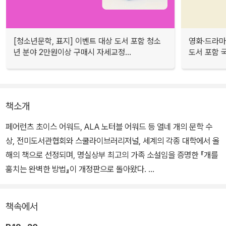
[청소년문학, 표지] 이벤트 대상 도서 포함 청소
영화·드라마
년 분야 2만원이상 구매시 자세교정...
도서 포함 국
책소개
페어런츠 초이스 어워드, ALA 노터블 어워드 등 열네 개의 문학 수
상, 전미도서관협회와 스쿨라이브러리저널, 세계의 각종 대학에서 올
해의 책으로 선정되며, 명실상부 최고의 가족 소설임을 증명한 『개를
훔치는 완벽한 방법』이 개정판으로 돌아왔다.
아빠가 도망가고 하루아침에 남은 가족들과 떠돌이 생활을 하게 된
책속에서
열한 살 조지나가 기상천외한 집 구하기 프로젝트를 계획하는 이야기
로, ‘가난과 부서진 가족’이라는 현실적인 주제를 다채로운 캐릭터와