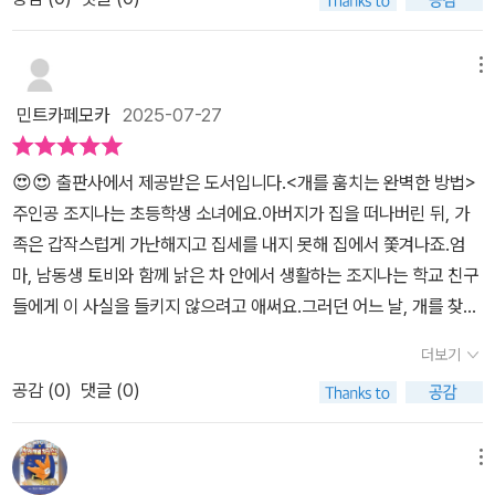
꼬질꼬질한 모습으로 남게 되고, 기름기 흐르는 머리카락과 단정하지
자 역까지 해야 하는 것은 심각한 문제였다. 결국 조지나가 비어있
아슬한 경계 위에서 조지나는 단 한 번도 훔쳐본 적 없는 삶을 선택하
못한 모습으로 인해 친구들과도 멀어지게 된다. ​ 이런 조지나의 아픔
는 외딴 집에서 부랑자와 마주치게 되는데 어느 누구도 이를 알지 못
게 된다. 조지나는 단지 엄마를 돕고 동생과 함께 다시 집에서 살고 싶
과 혼자서 초등학생 자녀 2명을 양육해야 하는 조지나 엄마의 힘듬과
한다. 무키 아저씨와 조지나가 빈 집에서 마주쳐 대화를 나누는 길
메뉴
었을 뿐이다. 이 소설은 이렇게 무거운 이야기를 가볍게 풀어냈다는
슬픔을 볼 수 있다. 조지나 엄마의 간절한 기도는 사실 매일매일 반복
지 않은 장면에도 책을 읽는 동안 바짝 긴장할 수 밖에 없었다. 이 동
사실이 놀라운 점이다. 조지나는 스스로를 나쁜 사람이 아니라고 반
민트카페모카
2025-07-27
되지만, 나아질 기미가 보이지 않는다. 이러한 힘듬의 연속과 세상이
화같은 이야기 속의 좋은 사람들이기 때문에 염려했던 문제들은 없었
복해서 말한다. ​어린 시절에 이 책을 만났다면 조지나의 용기에 감동
자신을 버린 것 같은 삶의 구렁텅이 속에서도 조지나 엄마는 자녀들
지만, 보호받지 못하는 어린 소녀와 성인남성이 주변의 시선이 닿지
했을 것이다. 하지만 어른이 돼서 읽어서 그런지 그녀의 상처와 혼란
😍😍 출판사에서 제공받은 도서입니다.​<개를 훔치는 완벽한 방법>
을 위해 치열하게 살아간다.​ 세계 모든 엄마들의 공통된 마음이 아닐
도 않는 장소에서 있는 장면은 긴장감을 주었다. 다른 하나는 조지나
스러운 감정에 더 깊이 공감하게 되었다. 청소년 문학은 때로 어른의
주인공 조지나는 초등학생 소녀에요.아버지가 집을 떠나버린 뒤, 가
까?그러던 중 조지나와 동생 토비가 자신의 반려견을 진심으로 사랑
와 다투며 엄마가 감정적으로 크게 폭발하거나 지친 모습을 보여주
문학보다 더 큰 울림을 준다. 화려한 문장이 적고 무게를 잡는 철학도
족은 갑작스럽게 가난해지고 집세를 내지 못해 집에서 쫓겨나죠.엄
하고 아끼는 카멜라 아줌마의 개 윌리를 훔친다. 개 훔치는 것은 나쁜
는 장면이 불안하게 느껴졌다. 이미 가족을 버리고 가정을 떠난 아빠
적지만 그 진심만큼은 가슴 깊은 곳에 스며든다. ​​​때로는 뒤에 남긴 삶
마, 남동생 토비와 함께 낡은 차 안에서 생활하는 조지나는 학교 친구
짓이라는 걸 알지만, 사례금을 받아 집을 구하고 싶었기에 개를 훔쳐
는 엄마가 느낄 생활고와 책임감의 압박에서 벗어났을 것이다. 아빠
의 자취가 앞에 놓인 길보다 더 중요한 법이란다.본문 중에서 조지나
들에게 이 사실을 들키지 않으려고 애써요.​그러던 어느 날, 개를 찾아
폐가에 숨기게 된다. 하지만 부자인줄 알았던 카멜라 아줌마는 부자
가 무책임한 짓을 할 수 있었다면 엄마 또한 자신도 부담에서 벗어나
의 '개 훔치기' 계획은 결국 자신이 어떤 선택을 해야 하는지 어떤 사
준 사람에게 500 달러를 사례금으로 준다는 전단지를 보게 되요.그
가 아니었다. 그러던 중 집도 없고, 직업도 없이 떠도는 이상한 '무키
고 싶다는 생각을 하지 않았을까. 실제로 조지나는 엄마에게서 불안
더보기
람이 되어야 하는지를 스스로 깨닫는 여정이다. 가난한 아이가 집을
리고 전단을 보고 아이디어가 떠오릅니다.잃어버린 개를 찾아 주는
아저씨'를 폐가에서 만나게 되면서 반전이 일어난다. 무키 아저씨는
을 느낀다. "아니, 아무래도 이 빌어먹을 세상에서 나가야 할 것 같
구하려고 개를 훔쳤다. 하지만 그녀는 결국 개를 돌려주고 자신만의
공감 (
0
)
댓글 (0)
것이 아니라, 개를 훔치기로 한거죠.즉, 개를 훔쳐서 주인에게 돌려주
조지나의 나쁜 행동을 이미 알고 있었지만 윽박지르고 혼내기보다,
다." 87", "나는 내심 불안해져서 조심스럽게 물어보았다. 99" 엄마
방식으로 삶을 회복한다. 그 과정에서 잊고 있던 중요한 진실을 떠올
면, 사례금을 받을 수 있다는 생각을 한거에요.​조지나는 '개를 훔치는
조지나가 잘못을 깨우치고, 스스로 깨닫게 한다. 카멜라 아줌마와 가
에게서 전해지는 절망과 우울을 민감하게 느끼는 조지나는 결국 자신
리게 된다. ​인생은 예상한 대로 흘러가지 않지만, 예상하지 못한 방식
완벽한 방법'을 스스로 작성하고, 실행에 옮기기로 해요.타깃은 친절
메뉴
까워지면서 그녀가 얼마나 좋은 사람이고, 윌리를 얼마나 사랑하는지
의 완벽한 계획을 실행에 옮기게 된다. 가정의 위기가 사회로 옮겨오
으로 아름다워질 수도 있다는 것. 이 책을 읽고 나서 조금 더 단단해진
한 여성인 카멜라 아줌마의 반려견인 '윌리'에요.​하지만 일이 점점 꼬