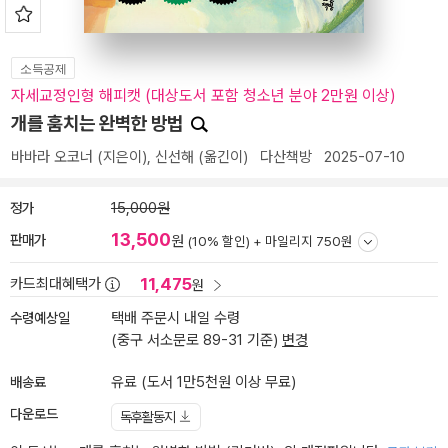
소득공제
자세교정인형 해피캣 (대상도서 포함 청소년 분야 2만원 이상)
개를 훔치는 완벽한 방법
바바라 오코너
(지은이),
신선해
(옮긴이)
다산책방
2025-07-10
정가
15,000원
13,500
판매가
원
(10% 할인) +
마일리지 750원
11,475
카드최대혜택가
원
수령예상일
택배 주문시 내일 수령
(중구 서소문로 89-31 기준)
변경
배송료
유료 (도서 1만5천원 이상 무료)
다운로드
독후활동지