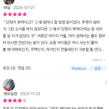
기 때문에 주인공의 성격적 결함이 더 돋보이고, 그래서 더 꼴보기 싫
테일
2025-07-21
고, 그래서 책까지 재미가 없어진다는 것!(이러한 이유로 드라마를 못
보는 사람,, 맘에 안드는 등장인물 나올 때마다 온몸으로 분노함ㅋ)
" 단정치 못하다고? 그 애 엄마나 할 법한 말이었다. 루앤의 엄마
그래서 초반에 집중하기가 쉽지는 않았다. 물론 한창 예민할 나이에
가 그런 소리를 하지 않았다면 그 애가 '단정치 못하다'라는 말 따위
제대로 씻지도, 먹지도 못하면서 친구들에게 부끄러운 모습을 보이고
를 알 리가 없었다. 9" 어른은 아이의 거울, 아이 앞에서는 물도 함부
함께 어울리지 못한다는 건 아이에게 큰 상처이고 고통일 수 밖에 없
러 마시면 안된다는 말이 있다. 요즘 아이들은 어디 사는지 물어
다. 엄마는 엄마 나름대로 큰 노력을 하고있지만, 아이들도 그 나름 이
볼 때 아파트인지, 주택인지, 자가인지 전월세인지 구분할 줄 안다
상황을 손 놓고 있을 수 만은 없다. 아이들 두뇌로 가장 그럴싸한 돈을
고 한다. <어린왕자>에서도 '어른들은 숫자를 좋아한다'고 꼬집은 것
버는 방법은 ‘개를 훔치는’ 것이었다. 강아지를 잃어 상심한 주인이 사
더보기
처럼 그때 어른들이 셈하던 숫자를 요즘은 아이들도 헤아린다. 그 셈
례금을 준다는 전단지를 돌리면 돌려준다는 계획. 그렇게 시작 된 이
공감 (
3
)
댓글 (0)
법이 어디에서 왔을까 생각해보면 주변 어른들의 말투와 행동을 그대
야기지만 문제가 생겼다. 강아지 주인과 납치범(?)이 다정한 사이가
로 따라 배우게 된 것이라는 결론이 나온다. 조지나의 가장 가까운 친
된 것이다.​-아이를 이런 상황에 빠트리다니.. 라는 생각이 들면서도
구였던 루앤이 조지나에게 상처를 준 방식도 마찬가지였다. 요즘 아
메뉴
막막한 어머니의 심정이 이해가 된다. 또한 힘든 상황인건 이해하지
이들의 태도와 변화를 문제 삼으려거든 우리 사회와 어른인 자신
만 엄마한테 그런 말을 하면 어떡하니! 하는 생각도 든다. 이해가 되면
메모습관
2023-11-23
이 어떤 모습을 보여주었던가 먼저 생각해보아야 겠다. " 여기서 벗
서도 이해할 수 없는 상황들이 오히려 사랑을 만들어 낸 것이 아닐까
어나고 싶다는 생각만 점점 커졌다. 이대로 두둥실 날아올라 천장
생각한다. 힘든 상황 속에서 말다툼을 하면서도 끝내 서로를 생각하
초등 맘 입장에서 읽어 보아서 그런지 재미보다는 부모의 말과 행동