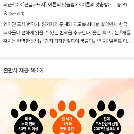
쓸면서 성장소설 작가로서의 위치를 확고히 다졌다. 현실적인 주제를
최근작 :
<[큰글자도서] 어른의 맞춤법>
,
<어른의 맞춤법>
… 총 81
다루면서도 유머 감각을 잃지 않는 특유의 집필 스타일로 독자에게
종
(모두보기)
사유의 시간과 책 읽는 즐거움을 선사한다. ‘가난과 부서진 가족’, ‘외
영미권 도서 번역가. 원저자의 문체와 의도를 최대한 살리면서 한국
롭고 소외된 청소년’이라는 지극히 무거운 주제를 풀어내면서도 시종
독자들이 편하게 읽을 수 있는 번역을 추구한다. 옮긴 책으로는 『개를
일관 위트와 천진난만함을 바탕에 두고 소설을 이끌어나간다. 현재
훔치는 완벽한 방법』 『건지 감자껍질파이 북클럽』 『티처: 벨몬트 아
남편과 아들, 강아지 두 마리, 고양이 한 마리와 함께 평화로운 나날을
카데미의 연쇄 살인』 등이 있고 지은 책으로 『어른의 맞춤법』이 있다.
보내고 있으며, 집필 활동과 더불어 학교에서 강의를 하거나 콘퍼런
스를 열기도 한다.
출판사 제공 책소개