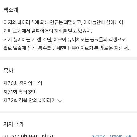
책소개
미지의 바이러스에 의해 인류는 괴멸하고, 아이들만이 살아남아
지하 도시에서 뱀파이어의 지배를 받고 있었다.
지기 싫어하는 기 센 소년, 햐쿠야 유이치로는 동료들의 희생으로
홀로 탈출에 성공, 복수를 맹세한다. 유이치로가 본 새로운 지상 세계
란?!
한편, 흡혈귀에게 친구를 잃은 유이치로는 복수를 위해 일본제귀군에
목차
입대하고,
그곳에서 새로운 동료들과 흡혈귀 섬멸을 위해 싸우지만-…?!
제70화 종자의 대의
제71화 흑귀 3인
제72화 감옥 안의 히이라기
저자 소개
지은이:
야마모토 야마토