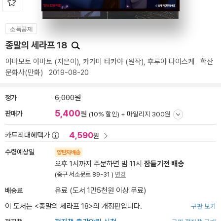
소득공제
종말의 세라프 18
야마모토 야마토
(지은이),
카가미 타카야
(원작),
후루야 다이스케
학산
문화사(만화)
2019-08-20
정가
6,000원
5,400
판매가
원
(10% 할인) +
마일리지 300원
4,590
카드최대혜택가
원
수령예상일
양탄자배송
오후 1시까지 주문하면 밤 11시
잠들기전 배송
(중구 서소문로 89-31 )
변경
배송료
유료 (도서 1만5천원 이상 무료)
이 도서는 <
종말의 세라프 18
>의 개정판입니다.
구판 보기