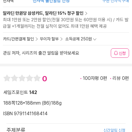
전자책
전자책 출간알림 신청
구판 전자책 구매
알라딘 만권당 삼성카드, 알라딘 15% 청구 할인
최대 1만원 또는 2만원 할인(전월 30만원 또는 60만원 이용 시) / 카드 발
급월 +1개월까지는 전월 실적이 없어도 최대 1만원 혜택 제공
카드/간편결제 할인
무이자 할부
소득공제 250원
관심 저자, 시리즈의 출간 알림을 받아보세요
신청
0
100자평 0편
리뷰 0편
세일즈포인트
142
188쪽
128*188mm (B6)
188g
ISBN 9791141168414
주제분류
신간알림 신청