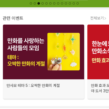
관련 이벤트
전체보기
만사모 테마 5 : 오싹한 만화의 계절
만화 효과 모
야 도서 3만