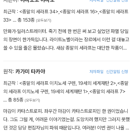
저자파일
신간알림 신청
최근작 :
<종말의 세라프 34>
,
<종말의 세라프 16>
,
<종말의 세라프
33>
… 총 153종
(모두보기)
만화가·일러스트레이터. 죽기 전에 한 번은 써 보고 싶었던 파멸 당일
의 장면이 한가득입니다. 라이트노벨이라는 장르에서 이런 걸 대놓고
쓸 수 있을 줄은 몰랐습니다. 새삼 종말의 세라프는 대단한 작품이구
나… 라는 생각이 듦과 동시에 고마울 따름입니다.
원작:
카가미 타카야
저자파일
신간알림 신청
최근작 :
<종말의 세라프 이치노세 구렌, 19세의 세계재탄 2>
,
<종말
의 세라프 이치노세 구렌, 19세의 세계재탄 1>
,
<종말의 세라프 7>
… 총 85종
(모두보기)
마감이 카타스트로피. 좌우간 마감이 카타스트로피인 한 권이었습니
다. 그도 그럴 게, 어려운 이야기였는걸. 도망치려 했지만 그러지 못했
던 것은 담당 편집자님의 파워 때문입니다. 여러분! 이번 권이 나올 수