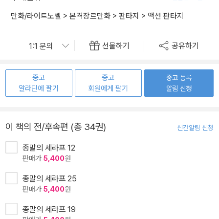
만화/라이트노벨
>
본격장르만화
>
판타지
>
액션 판타지
선물하기
공유하기
중고
중고
중고 등록
알라딘에 팔기
회원에게 팔기
알림 신청
이 책의 전/후속편 (총 34권)
신간알림 신청
종말의 세라프 12
판매가
5,400
원
종말의 세라프 25
판매가
5,400
원
종말의 세라프 19