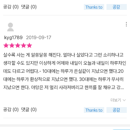
일을 크리스 맥캔들리스는 항상 꿈꾸어 왔다. 그가 죽게 된 알레스카
있어, 수필로도 읽을 수 있고 종교적 명상자료로도 사용할 수 있다.
은 생각을 하게 한다. 「삶의 기쁨은 새로운 경험을 만나는데서 오고
소에 약간의 식량과 , 응급 물품들이 있었기 때문이다.. 누구나가 한번
공감 (
0
)
댓글 (0)
방식으로 논리의 극단에 따라 위험을 감수한 것뿐이다. (300p) 크라
에 가기 전에도 미국을 떠돌며, 소유하던 차도 버린 채 히치하이커 생
예컨대 다음과 같은 글들이 특히 그렇다.<삶의 기쁨은 새로운 경험을
매일매일 새롭고 다른 태양이 떠오르므로 끊임없이 변하는 지평선을
쯤 자기 확신의 오류에 빠지는 젊은 날엔 자신들이 불사신으로 치부
카우어의 세심한 취재에 근거해 묘사된 크리스 맥캔들리스의 젊음과
활을 하였다. 중간 중간 돈을 마련하기 위해서는 단기 노동 등을 하였
만나는데서 오고 매일매일 새롭고 다른 태양이 떠오르므로 끊임없이
보는 것보다 더 큰 기쁨은 없어요.」 (99쪽)「한 곳에 그대로 머물지 마
하며 ㅡ 오히려 전장터에 자원 입대하는 경우도 왕왕 있고, 고속도로
광활한 야생에서의 삶은 낭만적이기도 하며, 그와 동시에 불안하고
다. 그 청년을 기억하는 많은 사람들이 있기에, 실제 주변 사람들의 인
변하는 지평선을 보는 것보다 더 큰 기쁨은 없어요.> (99쪽) <한 곳
메뉴
세요. 움직이고 돌아다니고, 매일을 새로운 지평선으로 만드세요.」(1
경주에서 목숨을 잃는 경우도 많다.. 안전에 대한 불감증 이전에 어떤
위험한 것이기도 했다. 홀로 설 줄 알게 된 후에 한계를 직시하면서 성
터뷰/간증 및 크리스 맥캔들리스가 중간 중간 인연의 사람들에게 보
에 그대로 머물지 마세요. 움직이고 돌아다니고, 매일을 새로운 지평
00쪽)어린 시절부터 알래스카로 가는 알렉스의 행적을 찾아 그가 생
kyg1789
2019-09-17
미신 적인 확신이 결국 그를 죽음 으로 몰고 가지 않았을까,,,, 비교적
숙해지듯 야생 속에서 홀로 길을 걷던 그는 삶과 죽음의 경계에서 돌
낸 편지 등이 함께 구성된 책이어서 더욱 더 현실감이 넘쳤다.저자가
선으로 만드세요.>(100쪽) <앞으로 얼마 동안은 이렇게 살아가자
각하고 있는 삶의 방향을 찾아낸 『야생 속으로』이 책의 저자 인 '존
내성적인 그는 학창 시절 내내 우등생이었고, 약간의 공부만으로도
아오지 못했다. 그러나 그는 사람들에게 많은 메시지를 남겼다.
이 책에서 추측하기로 크리스 맥캔들리스의 알래스카 사망 사안은 잘
고 결심했어요. 자유와 단순한 아름다움이 그냥 좋아 버릴 수가 없거
크라카우어'도 정말 대단하다. 영화로도 제작 되었다고 하니 찾아서
살수록 사는 게 알쏭달쏭 해진다. 얼마나 살았다고 그런 소리하냐고
장학생이 될 수 있었더... 부모의 마랩대로 대학에 진학 하여 전공과
못 먹은 씨앗의 독이라고 하는데. 사실 더 버틸 수 있었을 텐데 어처구
든요.> (155쪽) 다시, 이 책은? 저자의 치열한 저널리스트 정신에
봐야겠다.
생각할 수도 있지만 이상하게 어제와 내일이 오늘과 내일이 하루차인
관련 없는 일들을 하긴 했지만 어학과 에술에도 일가견이 있어서 미
니 없는 무지 혹은 실수로 사망한 듯한 청년의 이야기 끝 결말은 나에
찬사를 보낸다. 죽은 사람은 말이 없다. 다만 시신이 말할 뿐이다.저자
데도 다르고 어렵다.- 10대에는 하루가 쏜살같이 지났으면 했다.20
국 남부 지역을 트래킹 하거나 히치 하이킹 할때 만주쳤었던 사람들
게 많은 허무함을 안겨주었다.크리스가 원하는 것은 무었이었을까.
는 그렇게 시신이 남긴 몇 가지 자료를 가지고 그의 삶을 완벽하게 복
대에는 하루가 환상적으로 지났으면 했다. 30대에는 하루가 무사히
의 기억으로는 꽤나 영리 하고 쾌활한 젊은이 었다... 다른 무모한 도
꾸밈이 많은 듯한 현대의 문명을 버리고 야생 속으로 가는 방법에 대
원해냈다. 어린 시절부터, 대학 졸업 후 알라스카로 가는 길, 그 길에
지났으면 한다. 야망은 저 멀리 사라져버리고 한끼를 잘 채우고 강아
전을 했엇던 알라스카 거주민 이 있다 그 또한 암벽 등반을 좋아하고
해서 많은 생각을 하게 한 책이다. 원시의 우리 조상들이 살았던 야생
서 만난 사람들과의 인터뷰를 통해서, 그의 행적과 생각과 삶의 방향
지랑 산책 잘 하고 글을 잘 (좀) 쓰면 땡이다. 무모함 용감함 도전정신
스키를 타고, 빙벽을 오르내리며 사람들의 뇌리에 깊은 인상을 심어
의 삶도 (현대의 눈으로 보이기에는 야생이거나 원시라고 말하겠지
이 어디로 향하고 있는가까지, 저널리스트의 예리한 후각을 발휘하여
더보기
이런 건 내 사전엔 이미 사라진 지 오랜듯하다. -그래서인지 요즘엔
주고 한 그의 직업은 목수 이다.. 어무 보잘것 없는 일상이 그를 그렇
만) 그 때에는 그 나름의 지혜가 있었을 것 같다. 수렵하는 법, 음식을
그가 남기고 간 삶의 자취를 독자들에게 잘 보여주고 있다. 자칫했으
공감 (
0
)
댓글 (0)
뚝심있게 자신의 신념대로 사는 사람들이 부럽진 않아도 멋있다는 생
게 마력적인 산맥의 정상 빙벽 수km를 오르게 햇고 깊이를 알수 없
잘 먹는 법, 기후를 보는 법 등 같은 것 말이다. 야생에 단련되지 않은
면, 단순한 행려병자의 모습으로 그냥 사라져 버렸을 알렉스의 모습
각이 든다. 내가 할 생각은 없지만 어찌 저걸 했을까 하는 생각에 존경
는 크래 바스를 마치 이웃집 개울 건너가듯이 만들었는지 세상 사람
문명의 청년이 야생에 바로 적응한다는 것은 어렵지 않을까.이와 별
은 그래서 우리 곁에 살아남게 되었다. 그의 발걸음도, 죽기까지 치열
심이 샘솟는거다. 그 대상에 나이도 국경도 없다. --자연친화적인 삶
들은 잘 모를 것이다... 그러는 어떤 이는 살아 돌아 와서 영웅이 되엇