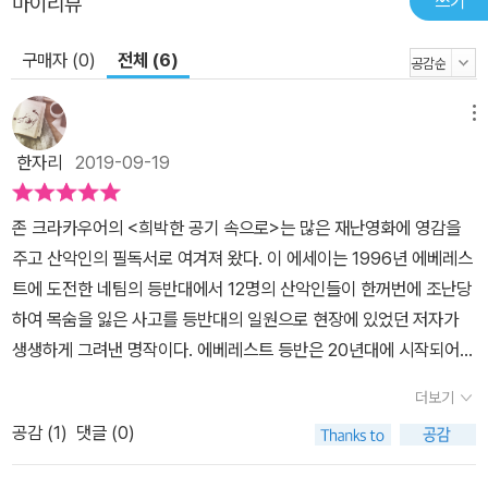
쓰기
마이리뷰
사람들이 많다. 그들은 왜 귀중한 재화와 시간을 쏟고 기대에 찬 눈빛
구매자 (0)
전체 (6)
으로 야생에 걸어 들어갈까. 자신이 머문 쾌적한 공간과 영역에서 벗
어나 자신도 자연의 일부이며 수많은 생명과 함께 살아 숨 쉬고 있음
을 느끼고 싶어서가 아닐까. 거친 자연을 사랑하는 사람이라면, 누구
메뉴
나 야생에 몸을 던지는 맥캔들리스의 불안과 기대에 공감할 것이다.
한자리
2019-09-19
시련과 극도의 위험을 찾아 떠나는 여정 이 사람이 1990년 7월에 길
을 나섰던 그 알렉스와 정말 같은 사람일까? 제대로 먹지 못하고 거
존 크라카우어의 <희박한 공기 속으로>는 많은 재난영화에 영감을
리에서 생활하다 보니 몸무게가 10킬로그램 넘게 빠졌다. 하지만 정
주고 산악인의 필독서로 여겨져 왔다. 이 에세이는 1996년 에베레스
신은 하늘을 날고 있다. …… 하지만 그런 건 중요하지 않다. 경험, 기
트에 도전한 네팀의 등반대에서 12명의 산악인들이 한꺼번에 조난당
억, 원하는 대로 살아가는 위대한 승리와도 같은 기쁨 안에 진짜 의미
하여 목숨을 잃은 사고를 등반대의 일원으로 현장에 있었던 저자가
가 있다. 살아 있다는 것은 위대한 일이다! 주여, 감사합니다. 감사합
생생하게 그려낸 명작이다. 에베레스트 등반은 20년대에 시작되어
니다. (66p) 《야성의 부름》 을 쓴 잭 런던을 어린 시절부터 좋아했던
산악인들의 숭고한 도전정신과 자연애에 시작되었지만 90년대에 이
크리스 맥캔들리스는 《월든》 을 쓴 헨리 데이비드 소로, 자연주의자
더보기
르러서는 등산의 순수성이 아닌 자연을 정복하고자 하는 이기심과 부
존 뮤어 등 야생을 예찬한 작가들과, 금욕적인 삶에 대해 많은 글을 써
공감 (
1
)
댓글 (0)
유층들의 최고급 레저의 대상으로 상업화되며 그 의미가 퇴색되어 갔
온 톨스토이 등에게 영감을 얻어온 이상주의자였고 대학 졸업 이후
다. 저자는 이런 상황을 취재하러 갔는데, 취재를 위해 속한 팀이 해발
그렇게 꿈꿔온 삶의 방식에 자신을 던졌다. 맥캔들리스는 어린 시절