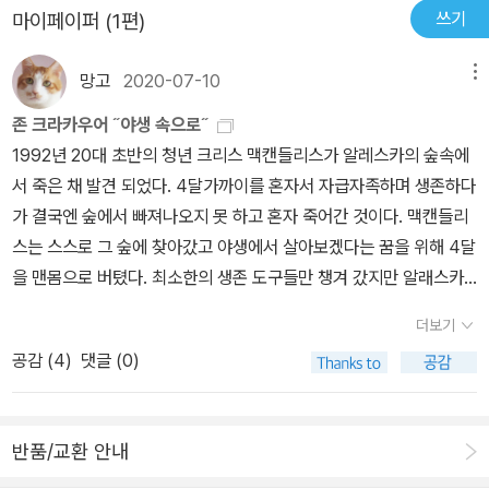
개로, 안락함과 문명에 만족하지 않고 도전을 위해 나서는 청년의 마
했던 순간순간의 생각까지도.
쓰기
마이페이퍼 (1편)
을 떠올 릴때면 더욱 그런 듯하다. 자연을 갈망하고 꿈 꾸지만 여전히
고 , 이야기를 전파하고 강연을 하기도 한다... 다시 , 아사 되었다고
음은 한편으로 공감했다. 하지만 그 부분이 '극단'이라는 점이 조금 아
도시에 아파트에 사는 나라서 그런가보다. 사실 골골대는 몸을 이끌
보고된 맥캔들리스에게로 돌아가면 그는 학생 이자 아마추어 탐험가
쉬웠을뿐. 이 청년의 이야기는 극단적이지만 인간의 도전의 마음이
망고
2020-07-10
메뉴
고 시도는 해봤다. 캠핑도 몇 번이나 갔는데 그때마다 잠은 한 톨도 제
이지 전문가는 아니었다.. 비교전 기후가 온화한 켈리 포니아 사막이
사람들을 에베레스트 산, 히말라야를 오르게 하는 것이 아닐까 하는
대로 못자고 새벽에 쫓기듯 돌아와 쌍화탕을 먹고 전기장판에 몸을
나 습지에는 여름철엔 아무런 장비 없이도 살아 남을 수 잇엇지만 북
존 크라카우어 ˝야생 속으로˝
생각이 든다. 그리고 옛날에 콜롬버스가 다른 대륙을 발견한 것처럼
지졌다. 그랬다. 나는 자연친화적으로 살기엔 너무 편리함에 익숙하
국에 가까운 알라스카 빙하 지대 산맥에선 상황이 다르다.. 결국 식물
1992년 20대 초반의 청년 크리스 맥캔들리스가 알레스카의 숲속에
큰 역사적 사건까지 말이다.책 중간중간에 나온, 이 실화의 주인공 크
게 커왔고 체력이 받쳐주질 못하는 거다. --노지캠핑 백패킹을 여전
도감 까지 공부 하였지만 그의 사인은 감자를 먹고 나머지 배고픈 상
서 죽은 채 발견 되었다. 4달가까이를 혼자서 자급자족하며 생존하다
리스가 알레스카 야생 생활 중 읽은 책, 줄친 부분 그리고 메모 등도
히 꿈은 꾸지만 내가 가진 몸뚱이를 생각해보면 불가능이다. 주저앉
태에서 다른 사냥감도 없던 그에게 감자 씨가 체내 아미노산 돗이 되
가 결국엔 숲에서 빠져나오지 못 하고 혼자 죽어간 것이다. 맥캔들리
무척 인상깊었다. 자연주의 작가들의 책. 문명 속에만 살다보면 자연
아 울다가 민폐만 끼칠까 걱정이다.-그런 점에서 한창 젊음을 누려야
어 기력을 더욱 쇠잔 하게 된 원인 이엇던 것으로 추적 역학 조사 되었
스는 스스로 그 숲에 찾아갔고 야생에서 살아보겠다는 꿈을 위해 4달
을 잊고 산다. 자연을 찾을 필요가 있고 좀 더 자연과 가깝게 사는 것
할 20대 초반의 청년 크리스는 존경받아 마땅하다. 좀 과격하고 극단
다 , 장장 20여년에걸친 끈질긴 어떤 집념 어린 저널 리스트의 활역
을 맨몸으로 버텼다. 최소한의 생존 도구들만 챙겨 갔지만 알래스카
은 요즘 시대에 더욱 더 필요하고 이상적이라고 생각한다. 하지만 극
적이기는 하지만 문명을 뒤로하고 알래스카 숲 속에서 말그대로 자급
으로 그가 굶어 죽게된 원인이 체내 단백질이나 포도당 대사를 억제
의 야생에서 버티기에는 턱없이 부족했다. 맥캔들리스의 소식을 접한
단적인 경우에 생길 수 있는 일, 그런 사람들의 생각과 철학에 대해서
더보기
자족하는 삶을 시도한다. 아무런 보호장치 나쁘게 말해 빠져나갈 구
하는 어떤 식물의 뿌리 씨앗 때문이라는 결론으로 도달 하겼고 이는
많은 사람들은 그 청년이 너무나 어리석었다고 비난했다. 자연을 우
곰곰히 생각해 볼 수 있는 멋진 책이었다. 이 책을 읽다보면 실화 주인
멍을 전혀 만들어놓지 않았다. --야생감자를 캐먹고 사냥을 해 배를
당시 식물학계에서도 30-40여년간이나 공포 되거나 전문가도 잘 알
공감 (
4
)
댓글 (0)
습게 보고 젊은 객기를 부린게 아니냐는 것이다. 맥캔들리스의 준비
공 말고도 과거에 비슷한 야생 도전을 한 많은 사람들의 이야기가 나
채웠다. 버려진 버스 안에서 잠을 잤다.페이퍼백을 읽고 자연에서 뛰
지 못하는 사항 이었다. 하여 다시 , 최근의 식물도감에는 이런 야생식
성 부족과 오만함이 가져온 비극이라며 청년의 죽음에 화를 내는 사
온다. 뉴스에 나올 만한 태풍이나 큰 홍수 혹은 지진 등이 올 때마다
놀았다. --하지만 결국 불의의 사고로 목숨을 잃었다. 자연을 동경하
물의 독소에 대해서는 잘 셜명이 되었이고 , 저연 탐험 하는 사람들에
람들도 있었다.나도 초반 이 책을 읽을땐 맥캔들리스를 비난하는 사
항상 느끼는 자연의 무서움과 위력. 그 앞에서 사람은 정말 보잘것 없
던 젊은이는 자연으로 돌아갔다. --어쩌면 누군가는 어리석다할 지
반품/교환 안내
게는 경각심을 주고 있다... 자연의 어떤점 , 불가사의 하게 다가오는
람들과 같은 편에 서 있었다. 어쩌면 이렇게도 무모할까? 애초에 감
고 힘이 없는 존재라고 생각한다. 야생에 도전한다기 보다는 이해하
모르겠다. 어쩌면 누군가는 무모하다할지 모르겠다. 하지만 돈과 명
경외감, 때때로 그것은 거대한 대양이 될 수도 있고 산맥 혹은 깊은 심