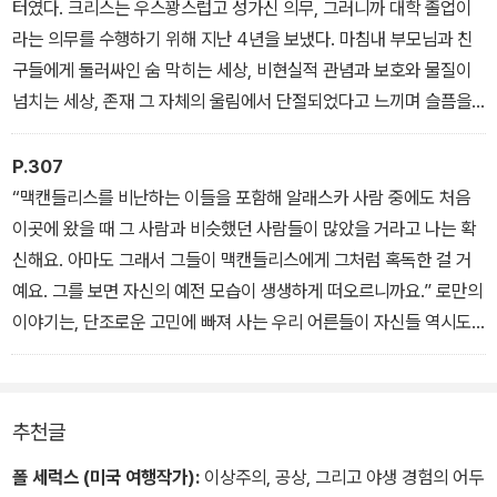
터였다. 크리스는 우스꽝스럽고 성가신 의무, 그러니까 대학 졸업이
라는 의무를 수행하기 위해 지난 4년을 보냈다. 마침내 부모님과 친
구들에게 둘러싸인 숨 막히는 세상, 비현실적 관념과 보호와 물질이
넘치는 세상, 존재 그 자체의 울림에서 단절되었다고 느끼며 슬픔을
맛봐야 하는 세상에서 해방된 것이다. 애틀랜타의 서쪽으로 차를 몰
면서 크리스 맥캔들리스는 자신을 위해 전혀 새로운 삶, 여과되지 않
P.307
은 경험을 마음껏 누릴 수 있는 삶을 만들어가기로 했다. 이전의 삶과
“맥캔들리스를 비난하는 이들을 포함해 알래스카 사람 중에도 처음
완전히 단절되었음을 상징하기 위해 이름도 새로 지었다. 이제 더는
이곳에 왔을 때 그 사람과 비슷했던 사람들이 많았을 거라고 나는 확
크리스 맥캔들리스라는 이름에 대답하지 않기로 했다. 이제부터는 알
신해요. 아마도 그래서 그들이 맥캔들리스에게 그처럼 혹독한 걸 거
렉산더 슈퍼트램프, 자신의 운명을 거머쥔 주인이었다.
예요. 그를 보면 자신의 예전 모습이 생생하게 떠오르니까요.” 로만의
이야기는, 단조로운 고민에 빠져 사는 우리 어른들이 자신들 역시도
한때는 젊음의 열정과 갈망에 흔들렸다는 걸 좀처럼 기억하지 못한다
는 뜻이었다. 에버렛 루스의 아버지는 스무 살 된 아들이 사막에서 사
라지고 나서 몇 년이 지난 후 이렇게 말했다. “나이 든 사람은 젊은이
추천글
들의 비상하는 영혼을 알지 못해요. 우리 모두가 에버렛을 제대로 이
해하지 못한 것 같아요.”
폴 세럭스 (미국 여행작가):
이상주의, 공상, 그리고 야생 경험의 어두