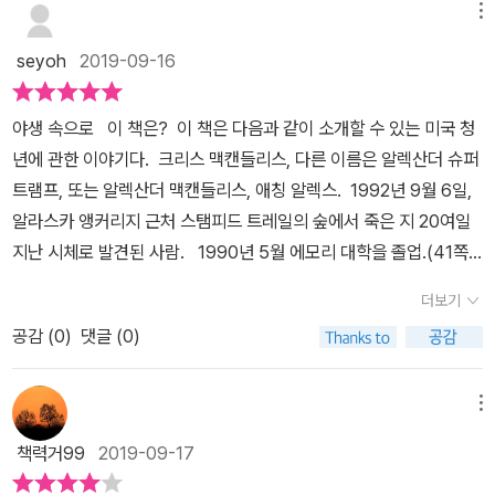
8000미터에 재난상황을 겪는 모습에서 인간의 (자연에 도전한)어리
메뉴
부터 잭 런던에 빠져 있었다. 잭 런던의 자본주의 사회에 대한 맹렬한
석은 열정과 아슬아슬한 극한과 신체적 한계속의 공포, 그 비탄을 생
seyoh
2019-09-16
비판, 원시 세계에 대한 찬사, 하층민에 대한 옹호, 이 모든 것에 열광
생하게 묘사했다. 이번에도 ‘자연’과 ‘인간’을 소재로 한다. 무모함에
했다. …… 이런 이야기들에 매료된 나머지 그것이 소설이라는 것을,
가까운 용기로 야생에 몸을 던진 한 청년의 삶과 죽음, 과연 전작만큼
아북극 지역 황야의 실제 삶이라기보다는 잭 런던의 낭만적인 정서가
야생 속으로 이 책은? 이 책은 다음과 같이 소개할 수 있는 미국 청
의 감동이 있을까?‘론, 삶에서 더 많은 걸 얻고 싶다면, 단조로운 안정
가미된 상상력의 산물이라는 사실을 잊은 것 같았다. 잭 런던이 그 북
년에 관한 이야기다. 크리스 맥캔들리스, 다른 이름은 알렉산더 슈퍼
감에 기대고 싶은 마음을 버리고 설령 처음에는 미친 것처럼 보이더
쪽 지방에서 단 한 해 겨울을 보냈을 뿐이며, 책에서 자신이 옹호한 이
트램프, 또는 알렉산더 맥캔들리스, 애칭 알렉스. 1992년 9월 6일,
라도 뭔가를 저지르는 삶의 방식을 받아들여야 해요. 일단 그런 삶에
상과는 좀 다른 정착 생활을 하면서 아무 생각 없이 술을 마시고 살이
알라스카 앵커리지 근처 스탬피드 트레일의 숲에서 죽은 지 20여일
익숙해지면 그 완전한 의미와 엄청난 아름다움을 알게 될 거예요‘이
찌고 처량하게 살다가 마흔 살의 나이에 캘리포니아의 집에서 자살했
지난 시체로 발견된 사람. 1990년 5월 에모리 대학을 졸업.(41쪽)
책은 자연주의 탐사 저널리즘의 대가인 존 크라카우어가 크리스 맥켄
다는 사실은 가볍게 무시했다. (77p) 미국에서 거친 야생에 도전하
죽을 때 일기를 남겼다.113개의 짤막하고 난해한 글로 그의 마지막 몇
들리스라는 한 청년의 삶과 죽음을 추적하고 기록한 책이다. 1992년
더보기
는 젊음의 낭만을 꿈꾸는 사람들은 예전부터 매우 많았다. 그럼에도
주가 기록되어 있다.(32쪽)3인칭으로, 자기 자신을 알렉스라 부르는
알래스카의 매킨리산 숲속에 버려진 고물 버스에서 부패한 시체가 발
공감 (
0
)
댓글 (0)
크리스 맥캔들리스에게는 다른 방랑자들과 다른 점이 있었다. 감정이
식으로 기록되어 있다. 다음과 같은 책을 읽거나 좋아했다. 알랙스
견되었는데, 그 시체의 주인은 놀랍게도 워싱턴의 한 부유한 집안에
풍부한 한 사람의 청년, 책을 굉장히 많이 읽었으면서도 아주 기초적
는 고전작품을 좋아했다.디킨스, H.G. 웰즈, 마크 트웨인, 잭 런던의
서 자란 청년 크리스 맥켄들리스라는 것이 밝혀진다. 많은 언론은 그
인 상식조차 갖추지 못한 머리가 이상한 젊은이 정도로 정형화하기
작품을 좋아했다. (77쪽) 잭 런던 『늑대개』 (25쪽), 『야성의 부름』
메뉴
의 미스터리한 죽음에 주목했고, 저널리스트인 존은 그의 일기장을
쉽다. 하지만 이런 식의 상투적인 틀은 맞지 않다. 그는 갈피를 잡지
(68쪽)그는 잭 런던에 깊이 매료되었다. 해서 이런 평가를 받는다.<
조사하고 주변인물을 탐문해 그가 사회적인 성공과 경제적인 안정을
책력거99
2019-09-17
못한 채 혼란스러워하고 실존주의적 절망에 괴로워하는 무책임한 게
잭 런던이 그린 판타지에 푹 빠져 무작정 북부로 온 정신 나간 남부 사
가졌음에도 안주하지 않고 도전과 열정적인 삶을 갈망했다는 것을 알
으름뱅이가 아니었다. 오히려 그 반대다. (304p) 우연이 가른 삶과