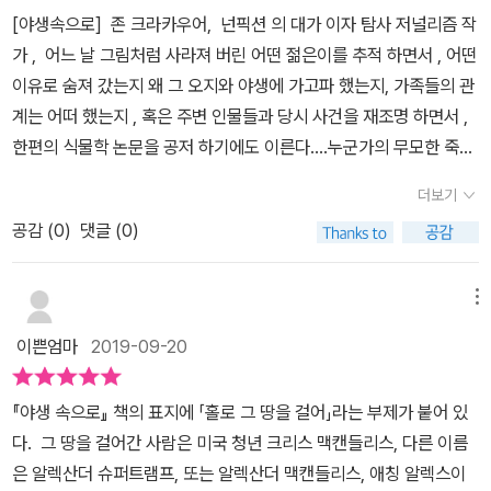
람은 아닐까?>(17쪽)그는 어린 시절부터 잭 런던에 빠져있었다.책
게 된다. ‘야성의 부름을 쓴 잭 런던을 동경하고, ’윌든‘을 쓴 헬리 데
[야생속으로] 존 크라카우어, 넌픽션 의 대가 이자 탐사 저널리즘 작
죽음의 경계, 그가 남긴 것 크리스 맥캔들리스의 사인은 크라카우어
런던의 자본주의 사회에 대한 맹렬한 비판, 원시 세계에 대한 찬사, 하
이비드 소로를 애정했으며, 금욕주의자인 톨스토이에게서 많은 영감
가 , 어느 날 그림처럼 사라져 버린 어떤 젊은이를 추적 하면서 , 어떤
의 오랜 추적으로 20여 년이 흐른 뒤 밝혀졌다. 홀로 알래스카의 자
층민에 대한 옹호, 이 모든 것에 열광했다. (77쪽) 레오 톨스토이
을 얻은 이상주의자 크리스 맥켄들리스. 결국 그는 무모할 정도로 거
이유로 숨져 갔는지 왜 그 오지와 야생에 가고파 했는지, 가족들의 관
연으로 걸어 들어간 한 청년의 죽음은 단순한 우연과 무지에서 비롯
『행복』 (33쪽), 『전쟁과 평화』(40쪽), 『크로이체르 소나타』 (113
친 야생에 자신을 집어던졌는데... 존이 추적한 크리스의 모험과 위험
계는 어떠 했는지 , 혹은 주변 인물들과 당시 사건을 재조명 하면서 ,
되었고, 가족과 미국 사회 역시 그것을 깊이 알지 못했다. 오빠는 자기
쪽) 그는 지인에게 보낸 편지에서 이렇게 말한다.<웨인, 당신은 꼭
그리고 자연애는 무엇일까?아마존 탐사를 하는 사람, 에베레스트를
한편의 식물학 논문을 공저 하기에도 이른다....누군가의 무모한 죽음
생명이 달린 일이라 해도 일부러 숲을 태우는 일은 절대 못했을 거예
『전쟁과 평화』를 읽어야 해요.> (60쪽) 헨리 데이비드 소로 『시민불
등반하는 사람, 사하라사막을 건너는 사람 등 세상에는 자연에 도전
을 막아 보고자 이글을 바친다라는 그의 말이 가습에 와 닿는다. 여기
요. 그렇게 했어야 한다고 말하는 사람들은 오빠를 전혀 모르는 거예
복종』 (52쪽), 『월든』 (114쪽) 니콜라스 고골 『대장 불리바』 (30, 3
더보기
하는 사람들이 있다. 그 것이 인간의 과욕이 불러낸 어리석음으로 판
주인공 맥캔들리스는 활발하고 총명한 젊은이다.. 가족 관계도 좋고
요. (327p) 죽음이 알려진 후 그는 도전 정신을 가진 진취적인 젊음
26쪽) <우리는 책 이야기를 몇 시간 동안이나 했어요. 이곳에는 책
단될지, 자연을 향한 사랑과 찬사로 인한 용기라고 판단될지는 아무
공감 (
0
)
댓글 (0)
아버지는 나사에서 엔지니어로 일했고 은퇴후 GPS 관련개발 사업으
으로 찬양받거나 유복한 가정 출신의 공상에 빠진 순진하고 어리석은
이야기를 좋아하는 사람들이 그렇게 많지 않답니다. 그 청년은 마크
도 모른다. 아마 그 결과나 삶의 가치관에 따라 다를 것이다. 이 책의
로 또다른 업적을 쌓아 가는 중이다... 그 누구도 20대 젊은이가 그 먼
젊은이로 비난받으며 양극단의 평가를 받았다. 나도 그 사람과 같을
트웨인에 대해 계속 이야기했어요.>(117쪽) 이런 평가를 받고 있는
주인공 크리스 맥캔들리스 역시 그렇다. 그는 홀로 알래스카의 자연
길을 나서면서 지도한장 나침반 하나 없이 자연과 야생에만 의지 한
수밖에 없다고 생각해요. 인정하기는 싫지만, 불과 얼마 전만 해도 나
메뉴
사람이다. 한눈에 봐도 똑똑한 사람이었어요. 책을 많이 읽었더군요.
으로 걸어 들어갔다. 그는 삶의 목적, 생의 열의를 찾고 싶었고, 오래
체 살아 나가리라는것은 매우 어렵고 비 현실적인 일임을 잘 안다. 하
역시 까딱하면 맥캔들리스와 똑같은 위험에 빠졌을 거예요. 처음 알
어려운 단어도 많이 썼죠. 내가 볼 때 그가 힘들게 사는 건 생각이 너
이쁜엄마
2019-09-20
전부터 자연에 대한 꿈과 열망을 가져왔기 때문이다. 결국 그 끝은 죽
지만 당사자인 그와 그들 또래의 나이에 든 혹은 만들어져 가는 어떤
래스카에 왔을 때 그와 많이 비슷했던 것 같아요. 나 역시 미숙했고 열
무 많아서이기도 한 것 같아요. (38쪽) 소로와 톨스토이의 추종자이
음이었고, 사람들은 그 죽음을 두고 무지에서 비롯된 사고라고 비판
그들은 , 이러한 자연의 야생은 마치 마약과 여자들의 향수에 매혹 당
정적이었죠. 그리고 맥캔들리스를 비난하는 이들을 포함해 알래스카
며 미국 주류의 속물근성이 배인 겉치레에 경멸만을 느끼는 관념론
『야생 속으로』 책의 표지에 「홀로 그 땅을 걸어」라는 부제가 붙어 있
하기도 하고, 순수하고 진취적인 젊음으로 찬양하기도 한다.읽는 내
하는것 처럼 처명적이다... 등반을 해 보있는가,, 가벼운 뒷산 정도를
사람 중에도 처음 이곳에 왔을 때 그 사람과 비슷했던 사람들이 많았
자. (70쪽) 그는 사람들과 소통을 하지 않았어요. 자신만의 우주에
다. 그 땅을 걸어간 사람은 미국 청년 크리스 맥캔들리스, 다른 이름
내 자연, 사람이 접근하지 못한 그 야생속에 홀로 길을 걷는 그의 삶이
올라가는 것이 아닌 북미 대륙의 최고봉 매캔리 산 해발 4400미터
을 거라고 나는 확신해요. 아마도 그래서 그들이 맥캔들리스에게 그
있는 것 같았어요.(72쪽) 얘기를 해도 꼭 나무나 자연, 뭐 그런 이상
은 알렉산더 슈퍼트램프, 또는 알렉산더 맥캔들리스, 애칭 알렉스이
위험하고 불안했다. 하지만 그 자연만이 줄 수 있는 광활함과 위대함,
가 넘는 정상을 가거나 세계 에서 제일 높은 봉우리 에베레스트를 탐
처럼 혹독한 걸 거예요. 그를 보면 자신의 예전 모습이 생생하게 떠오