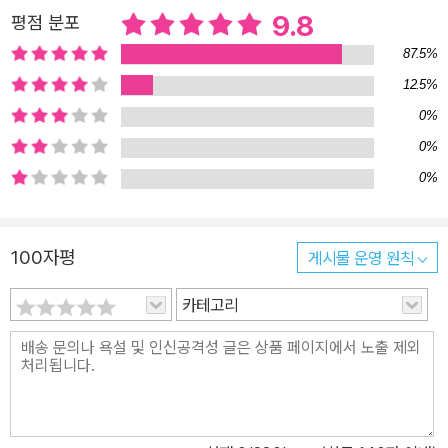
9.8
평점 분포
없이 직면해온 작가가 주인공과 동기화되는 장면이기도 하다. 그 후
로 많은 사람들이 이 책을 통해 크리스 맥캔들리스를 기억하게 되었
87.5%
다. 2007년 이 책의 팬으로 알려진 할리우드 최고의 배우 숀 펜이 메
12.5%
가폰을 잡고 에밀 허쉬, 윌리엄 허트, 에디 베더와 함께 만든 <인투 더
0%
와일드>라는 작품의 영화로 제작되기도 했다. 자연에 대한 젊음의 관
0%
심과 열정이 어느 때보다 증대되고 있는 요즘, 이 책 《야생 속으로》는
0%
우리와 자연의 관계에 대해 이해하기 쉽고도 유의미한 고찰을 전해줄
것이다. 이상주의, 공상 그리고 야생의 어두운 면 크리스 맥캔들리스
의 여행기에는 사람들, 그리고 사회와 거리를 두려 하는 흔적이 곳곳
100자평
게시물 운영 원칙
에 있다. “우스꽝스럽고 성가신 의무, 그러니까 대학 졸업이라는 의무
카테고리
를 수행하기 위해 지난 4년을 보냈다. 마침내 부모님과 친구들에게
둘러싸인 숨 막히는 세상, 비현실적 관념과 보호와 물질이 넘치는 세
상, 존재 그 자체의 울림에서 단절되었다고 느끼며 슬픔을 맛봐야 하
는 세상에서 해방된 것이다. …… 이전의 삶과 완전히 단절되었음을
상징하기 위해 이름도 새로 지었다. 이제 더는 크리스 맥캔들리스라
는 이름에 대답하지 않기로 했다. 이제부터는 알렉산더 슈퍼트램프,