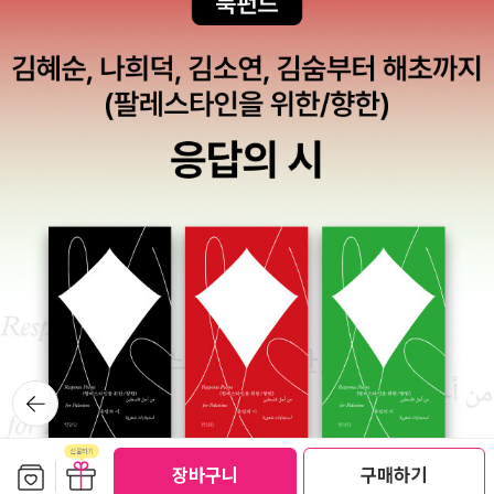
몬의 농간이든 유전자에 각인되어 있든 아무튼 열정폭발의 단계를 거
치지 않느냐고.저자도 젊은 시절 알래스카의 산들을 등반하며 그 열
정을 분출한 적이 있었다고 한다. 너무나 위험해서 죽을뻔한 고비를
넘기기도 했지만 어쨌든 운이 좋아서 살아 남았다고.저자는 맥캔들리
스의 삶을 따라가다 보니 자신의 젊은 시절이 떠올랐고 함부로 이 열
정가득한 청년을 차가운 시선으로 바라볼 수가 없었을 것이다.그리고
맥캔들리스를 비난하는 많은 어른들도 자신들이 미숙하고 바보같은
행동들을 하던 무모했던 그 시절을 이 청년이 떠올리게 해주기 때문
에 오히려 화를 내고 있는 것일 수 있다고 말한다.몇년전 여행을 갔을
때 인생 처음으로 사막에 가게 되었다. 나는 그곳이 참 좋았다. 뜨거운
태양과 황무지가 펼쳐지는 풍경도 물론 좋았지만 이런 시각적인 느낌
은 이미 여러 매체에서 많은 간접 체험을 해봤기 때문에 어느정도 예
상하던 느낌이었다. 내가 가장 좋았던건 고요함이었다. 이런건 정말
뒤로가
예상도 못 했었다. 고요함이 너무 좋아서 하루종일 아니 몇 날 며칠이
기
고 있고 싶었다. 이런 고요함과 함께라면 혼자 남겨져도 괜찮을 거 같
다고 생각했다.그때의 경험을 미루어 이 책을 읽다보니 만약 맥캔들
보관함담기
선물하기
장바구니
구매하기
선물하기