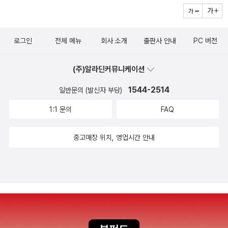
당도 못 할 야생으로 들어가는게 아니지! 알래스카 숲속이 무슨 애들
고 그 속에서 잘 어우러 사는 것이 좋은 것 같다.
예와는 거리가 먼 이 낮은 자세의 삶을 선택하고 살아내려한 그 뚝심
연의 바다와 협곡 , 수십 km 벌어진 캐니언 일수도 있다일상과는 매
장난인가? 하는 생각으로 쉽게 그 죽음을 손가락질 했다. 하지만 저
에 나는 존경을 표하려한다. --'자신이 생각한대로 살기는 쉽지않다.'-
우 다른 그곳에서 벌어져 , 어쩌면 다신 돌아 오지 못할 지도 모른다는
자는 나같은 사람들에게 차근차근 말을 건낸다. 크리스 맥캔들리스가
🐦논픽션에 관심있으세요?🐦자연을 갈망하시나요?🐦 광기의 진실
생각이 들 즈음 맥캔들리스는 여전히 배고픔에 힘들어 했고 기력이
로그인
전체 메뉴
회사 소개
출판사 안내
PC 버전
알래스카로 가기전의 삶을 추적해 20대 청년의 한 인간에 대한 이야
을 들여다보고 싶으세요?추천합니다. 한 기자가 오랜 세월 아주 자그
없었다.... 바로 그를 먹이고자 했던 그 감자 씨았만이 다시 자연의 뿌
기를 들려주면서... 그는 유복한 가정에서 자랐지만 아버지에 대한 반
마한 이야기를 파헤쳐 퍼즐맞추듯 완성해나간 한 청년의 삶을.
리를 내리고 있었다... 늘 인간 세상에는 다른 세계를 보려는 창이 있
(주)알라딘커뮤니케이션
항심이 가득했다. 대학을 졸업한 후 아버지의 바람대로 로스쿨에 가
다 그창이 마음의 창이던 실제 존재 하는 자연 혹은 우주를 바라 보는
는것 대신 무전여행을 다닌다. 그러면서 야생에 대해 많이 경험하게
1544-2514
일반문의 (발신자 부담)
시선이듯 다른듯 같아 보인다.. 책력거99 보다.
된다. 이곳저곳 떠돌아 다니며 일을 하면서 만난 사람들은 하나같이
1:1 문의
FAQ
그가 똑똑하고 재능이 많으며 다정한 사람이었다고 회상한다.그에게
애정을 듬뿍 쏟았던 한 노인은 맥캔들리스를 양자로 삼고 싶어하기까
중고매장 위치, 영업시간 안내
지 했다. 저녁 초대로 처음 만나 몇시간이나 즐거운 대화를 나눴다며
인상깊은 청년이라고 회상하던 노부인도 있었다.이토록 그를 만났던
대부분의 사람들에게 깊은 인상을 남겼던 전도유망한 청년이 왜 혼자
서 알래스카 오지에 가서 생활하려고 했던 것일까?저자는 그게 젊음
의 열정이 과도하게 표현된 예라고 말한다.우리 모두는 20대 젊은 시
절 미친짓을 한다고. 정도의 차이는 있지만 미숙한 젊음은 그게 호르