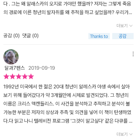
한 것에 대해서만 얘기했죠. 모두들 그가 나사 몇 개는 빠졌다고 생각
다 . 그는 왜 알래스카의 오지로 가야만 했을까? 저자는 그렇게 죽음
아름다움과 낭만은 왜 그가 그토록 매료되었고 선망했는지 한편으로
험 하는것 또한 다른 마력아닌 마력이다.. 어떤 이들은 왜 그러한 무모
르니까요. (307p) 작가 존 크라카우어도 아버지와 불화를 빚으면서
했어요. (72쪽) 좋은 사람이긴 한데, 내가 볼 때 콤플렉스가 많았어.
의 경로에 이른 청년의 발자취를 왜 추적을 하고 싶었을까? 우리가
이해가 가기도 했다. 무엇이 정답인지는 모르지만, 안주하는 삶과 도
한 행동을 하느지에 대해 비판을 늘어 놓지만 당사자의 생각은 완전
도 역설적으로 아버지에게 배운 등반이라는 갈망에 홀로 내달렸고 가
잭 런던의 책을 즐겨 읽더군. 절대 말을 하지 않았지. 기분 변화가 심
쉽게 갈 수 없는 알래스카를 탐방하는 기분으로 읽어 보게 되었다. 모
전하는 삶 사이에 늘 고민하고 선택해야하는 게 인간이다. 그런 선택
히 다르다. 문명에서 나고 문명에서 살아 왔지만 어느 순간 자신만의
장 힘들 때 스티킨 빙모를 등반한 젊은 시절 경험을 바탕으로 크리스
더보기
했고 방해받는 걸 싫어했어. 뭔가를 찾는 아이 같아 보이기도 했어. 그
든 방면에서 뛰어난 실력을 지녔던 알렉스는 대학을 마치고 가족들에
에 놓인 독자라면 읽어보자. 한편의 아름다운 경관이 묘사된 자연 에
의지로 문명을 벗어나 살아 갈 수 잇다라는 확신을 가지게 된다... 일
맥캔들리스의 방랑이 어디에서 비롯되었는지를 유추해냈다. 젊은 시
게 뭔지도 모르면서 말이야. (74쪽) 소로와 톨스토이의 추종자. (70
공감 (
0
)
댓글 (0)
게 알리지 않고 방황을 시작한다. 부모의 입장으로 보면 방황이라는
세이이자, 인간과 자연의 관계에 대한 고찰, 삶속에서의 안주와 도전
찌기 데이비드 소로 라는 사람도 자연친화적인 삶을 추구 하엿지만
절, 나는 고집이 세고 자기 생각에 빠져 있고 때때로 무모하고 변덕스
쪽) 그런 다음, 소로와 톨스토이가 봤으면 흡족해 했을 만한 행동을
단어가 어울릴 것 같고, 본인의 입장은 무엇인가 할말이 많지 않을
에 대한 의미를 다시 생각하게 되는 귀한 탐사를 할 수 있을 것이다.
외험한 오지에서 아무런 구조 장비갖추지 않은 상태의 거주는 어니었
러운 사람이었다. 늘 아버지를 실망시켰다. 맥캔들리스처럼, 권위적
했다. (53쪽) 헨리 데이비드 소로의 현대판 추종자로서 더 높은 차
까? 생각해본다. 아버지에 대한 분노를 가슴에 안고, 농장이나 햄버
메뉴
던 것으로 전해 진다.. 다시 알래스카 당시 사고가 벌어진 현장으로 가
인 남자들을 보면 내 마음속에서는 치미는 분노와 충족하고픈 갈망이
원의 법칙을 따랐으며, 『시민 불복종』을 복음처럼 받아들였기 때문에
거 집에서 돈을 벌면 한 곳에 오래 머물러 있지 않고 , 한편으로는 걱
보면, 그 이 - 20대 맥캔들리스는 , 예전 산맥 개발업자가 끌어다 놓
달과7펜스
2019-09-19
마구 뒤섞였다. 그리고 내 미숙한 상상력이 어떤 것에 일단 사로잡히
주의 법을 무시하는 것을 자신의 도덕적 책임으로 여겼노라 (52쪽)
정을 가득 할 수 밖에 없는 발자취를 보여 준다. 하지만 그 누가 시켜
은 임시 숙소인 버려진 버스 안에서 발견되는데, 아주 오지는 아닌 주
면 집착과도 같은 열정을 갖고 몰두했는데, 열일곱 살 때부터 이십 대
그래서, 그의 삶을 이렇게 정리할 수 있겠다.<『야성의 부름』 을 쓴 잭
서 그런 모습을 보여 준 것이 아니었기에 한편은 찬사를보내고 싶다.
변 하이웨이 20여 KM 떨어진 지점이고 북국 빙하가 녹아 내려 얗은
후반까지 그 어떤 것은 바로 산악 등반이었다. (224p) 나이 든 사람
1992년 미국에서 한 젊은 20대 청년이 알레스카 야생 속에서 살아
런던을 좋아했던 크리스 맥캔들리스는 『월든』 을 쓴 헨리 데이비드
선뜻 다가설 수 없는 알래스카 오지 속으로의 탐방의 모습은 정말 대
강물을 건너던 4월 에는 무릅 높이의 강물이 그가 갖혀 버린 시기 7
들이 무모하다고 여기는 행동을 젊은 사람들이 하고 싶어 하는 것은
보기 위해 들어갔다가 약 3개월만에 시체로 발견되었다. 그 청년의
소로, 금욕적인 삶에 대해 많은 글을 써온 톨스토이로부터 영감을 얻
단하다는 말 밖에 할 수 없다. 알래스카의 말 자체가 ' 거대한 땅'이라
월에서 8월은 매우 강수량이 많아 졌고 따라서 다시 되돌아와 강을
그리 드문 일이 아니다. …… 젊은 사람들이 위험한 행동을 하는 것은
이름은 크리스 맥캔들리스. 이 사건을 분석하고 추적하고 분석이 불
어 그렇게 살아가기로 결심하고, 대학 졸업 이후 알라스카로 들어가
는 인디언 말이라고 한다. 한편으로는 미국 면적의 1/5에 해당한다고
건너기에는 너무 늦어 버린 시기 이기도 하다. 하지만 , 저자는 , 그가
일종의 통과의례다. 어떤 위험에든 늘 유혹이 도사리고 있다. 대체로
가능한 부분은 저자의 상상과 추측 및 의견을 넣어 이 책이 탄생하였
그렇게 살아가다가, 짧은 생을 마친다.> 이 책의 용도, 그 하나 : 알
하니 얼마나 거대한 모습을 갖고 있을까 궁금해지기도 한다. 알렉스
제대로된 나침반과 좀더 세부적인 현대식 지도만 있었더라면 목숨은
그런 이유 때문에 그처럼 많은 십 대가 과속운전을 하고 술을 많이 마
다.다 읽고 나니 텔레비전 프로그램 '그것이 알고싶다' 같은 다큐를 보
렉스의 일기가 이 책에 전부는 아니지만 소개되고 있는데, 그 내용이
의 탐방일기를 보면 너무나 일찍 떠난 삶을 살았기에 안타까움은 크
건졌을 거라고 말한다 왜냐면 불과 10 KM 후방에는 관광지이며 온
시며 많은 약을 먹고, 또한 그런 이유 때문에 국가가 젊은이들을 전쟁
는 느낌이었다.일반적인 사람의 시선으로는 전혀 생각도 할 수 없는
자연 속에서 자연과 만나고 교감하는 경험을 기록한 것들도 상당히
지만 한편으로는 자연과 교감하며 가슴으로 많은 느낌을 남겼기에 많
더보기
천이 있었고 , 더 세부적으로는 3 KM 만 북상 하면 별도의 산림대피
터에 내보내는 것이 언제나 그처럼 쉬웠다. …… 맥캔들리스는 자신의