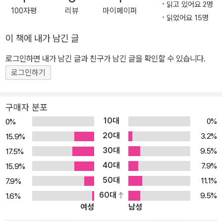
읽고 있어요 2명
100자평
리뷰
마이페이퍼
트셀러 《희박한 공기 속으로》 의 저자 존 크라카우어가 쓴 《야생 속
읽었어요 15명
으로》 는 야생 속에 홀로 들어가 사고로 죽게 된 한 청년의 흔적을 집
이 책에 내가 남긴 글
요하게 추적한 논픽션 이다. 거친 환경에 자신을 내던지며 북아메리
카의 자연에 스며든 크리스 맥캔들리스의 삶과 죽음에 대한 크라카우
로그인하면 내가 남긴 글과 친구가 남긴 글을 확인할 수 있습니다.
어의 묘사는 낭만적이면서도 불안한 젊음의 한 단면들과 인간이 자연
로그인하기
에 대해 느끼는 막연하고 복잡한 갈망을 잘 드러내고 있다. 1997년
에 출간된 이후 지금까지 아마존 베스트셀러에 이름을 올리고 있는
구매자 분포
《야생 속으로》는 무모함에 가까운 용기로 야생에서의 삶에 도전하는
10대
0%
0%
한 청년의 여정을 주인공이 만났던 사람들의 구체적인 증언과 저널리
20대
3.2%
15.9%
즘에 뿌리를 둔 작가 특유의 담담한 문장으로 직조해내어 궁극의 아
30대
9.5%
17.5%
름다움을 지닌 자연 에세이이자 크라카우어 최고의 수작으로 평가받
40대
고 있다. 이 작품의 최대의 묘미는 자연과 대결하고자 하는 것이 아닌
7.9%
15.9%
스며들고자 하는 인간의 내면을 서술하는 데 있다. 죽음마저도 담담
50대
11.1%
7.9%
하게 받아들이는 주인공에 대한 묘사를 통해 자칫 치기 어린 행동이
60대
9.5%
1.6%
여성
남성
나, 근거 없는 오만함으로 치부되는 주인공에 대한 비난에 작가가 정
면으로 맞서는 부분이다. 이것은 전문 산악인으로 죽음의 공포에 수