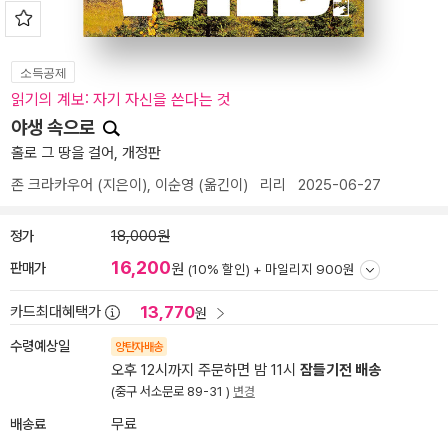
소득공제
읽기의 계보: 자기 자신을 쓴다는 것
야생 속으로
홀로 그 땅을 걸어, 개정판
존 크라카우어
(지은이),
이순영
(옮긴이)
리리
2025-06-27
정가
18,000원
16,200
판매가
원
(10% 할인) +
마일리지 900원
13,770
카드최대혜택가
원
수령예상일
양탄자배송
오후 12시까지 주문하면 밤 11시
잠들기전 배송
(중구 서소문로 89-31 )
변경
배송료
무료