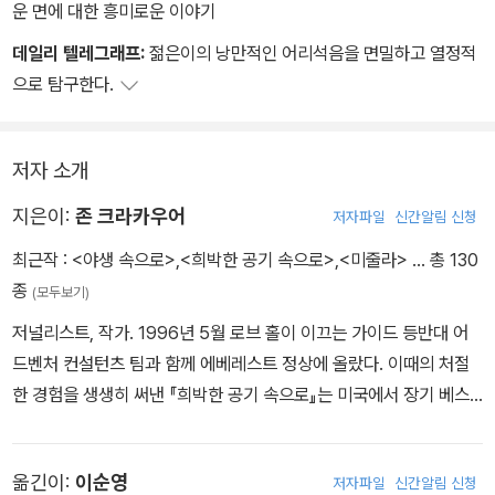
운 면에 대한 흥미로운 이야기
데일리 텔레그래프:
젊은이의 낭만적인 어리석음을 면밀하고 열정적
으로 탐구한다.
저자 소개
지은이:
존 크라카우어
저자파일
신간알림 신청
최근작 :
<야생 속으로>
,
<희박한 공기 속으로>
,
<미줄라>
… 총 130
종
(모두보기)
저널리스트, 작가. 1996년 5월 로브 홀이 이끄는 가이드 등반대 어
드벤처 컨설턴츠 팀과 함께 에베레스트 정상에 올랐다. 이때의 처절
한 경험을 생생히 써낸 『희박한 공기 속으로』는 미국에서 장기 베스
트셀러를 기록했다. 이후 1998년 퓰리처상 최종 후보에 올랐고, 199
9년 미국 예술·문학 아카데미에서 문학상을 수상했다. 《스미소니언》,
옮긴이:
이순영
저자파일
신간알림 신청
《내셔널 지오그래픽》, 《롤링 스톤즈》, 《아웃사이드》 등의 잡지에 글