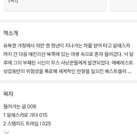
(택1)
책소개
유복한 가정에서 자란 한 청년이 지나가는 차를 얻어 타고 알래스카
까지 간 다음 매킨리산 북쪽에 있는 야생 속으로 혼자 들어갔다. 넉 달
후에 그의 부패된 시신이 무스 사냥꾼들에게 발견되었다. 에베레스트
상업등반의 위험성을 폭로해 세계적인 반향을 일으킨 베스트셀러 <
희박한 공기 속으로>의 저자 존 크라카우어가 쓴 <야생 속으로>는
야생 속에 홀로 들어가 사고로 죽게 된 한 청년의 흔적을 집요하게 추
목차
적한 논픽션이다.
들어가는 글 008
거친 환경에 자신을 내던지며 북아메리카의 자연에 스며든 크리스 맥
1 알래스카로 가다 015
캔들리스의 삶과 죽음에 대한 크라카우어의 묘사는 낭만적이면서도
2 스탬피드 트레일 I 025
불안한 젊음의 한 단면들과 인간이 자연에 대해 느끼는 막연하고 복