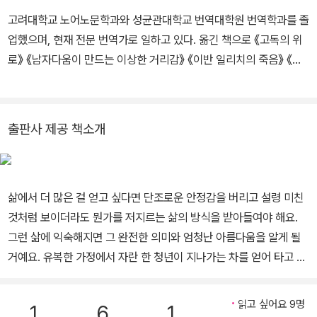
을 기고했으며, 『그들은 왜 오늘도 산과 싸우는가』, 『야생 속으로』,
고려대학교 노어노문학과와 성균관대학교 번역대학원 번역학과를 졸
『미줄라』 등을 펴내며 극한의 자연과 마주한 인간의 한계, 그리고 현
업했으며, 현재 전문 번역가로 일하고 있다. 옮긴 책으로 《고독의 위
대 사회의 어두운 단면을 예리하게 포착하는 논픽션 작가로 활동하고
로》 《남자다움이 만드는 이상한 거리감》 《이반 일리치의 죽음》 《나
있다.
는 더 이상 너의 배신에 눈감지 않기로 했다》 《사람은 무엇으로 사는
가》 《집으로 가는 먼 길》 《상실 그리고 치유》 《도리스의 빨간 수첩》
《빨강 머리 앤》 등이 있다.
출판사 제공 책소개
삶에서 더 많은 걸 얻고 싶다면 단조로운 안정감을 버리고 설령 미친
것처럼 보이더라도 뭔가를 저지르는 삶의 방식을 받아들여야 해요.
그런 삶에 익숙해지면 그 완전한 의미와 엄청난 아름다움을 알게 될
거예요. 유복한 가정에서 자란 한 청년이 지나가는 차를 얻어 타고 알
래스카까지 간 다음 매킨리산 북쪽에 있는 야생 속으로 혼자 들어갔
다. 넉 달 후에 그의 부패된 시신이 무스 사냥꾼들에게 발견되었다. 에
읽고 싶어요 9명
1
6
1
베레스트 상업등반의 위험성을 폭로해 세계적인 반향을 일으킨 베스