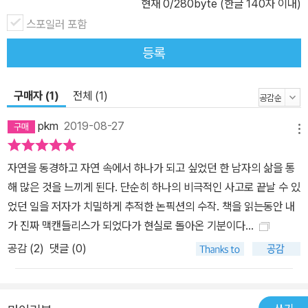
현재
0
/280byte (한글 140자 이내)
자신의 운명을 거머쥔 주인이었다.”(45p) 그러나 자신의 인생에 어
스포일러 포함
느 누구도 들어오는 것을 허락하지 않으려는 듯 보이다가도 여행자로
등록
지내며 만난 수많은 사람들에게 과도한 애정을 쏟기도 했다. “예전에
제가 당신에게 했던 충고를 다시 하고 싶어요. …… 론, 삶에서 더 많은
걸 얻고 싶다면, 단조로운 안정감에 기대고 싶은 마음을 버리고 설령
구매자 (1)
전체 (1)
처음에는 미친 것처럼 보이더라도 뭔가를 저지르는 삶의 방식을 받아
pkm
2019-08-27
들여야 해요. 일단 그런 삶에 익숙해지면 그 완전한 의미와 엄청난 아
메뉴
름다움을 알게 될 거예요.”(99p) 맥캔들리스는 무모할 정도로 자신
자연을 동경하고 자연 속에서 하나가 되고 싶었던 한 남자의 삶을 통
을 신뢰하기도, 거친 야생에 자신을 단련시킨다는 의미에서 극도의
해 많은 것을 느끼게 된다. 단순히 하나의 비극적인 사고로 끝날 수 있
위험을 즐기기도 했다. 아마 전혀 짐작도 못했겠지만 강을 건너는 동
었던 일을 저자가 치밀하게 추적한 논픽션의 수작. 책을 읽는동안 내
안 맥캔들리스는 자신이 돌이킬 수 없는 실수를 하고 있다는 사실을
가 진짜 맥캔들리스가 되었다가 현실로 돌아온 기분이다...
까맣게 몰랐을 것이다. 그로부터 두 달이 지나면 테클라니카강 상류
공감 (
2
)
댓글 (0)
의 빙하와 만년설이 여름의 열기에 녹으면서 물의 양이 아홉 배에서
열 배 정도 많아지므로 4월에 별 문제없이 건너온 적당한 깊이의 강
물과는 전혀 다른 깊고 사나운 급류가 될 거라는 암시가 미숙한 눈에
는 전혀 보이지 않았다. (269p) 지금도 문을 열고 자연으로 향하는