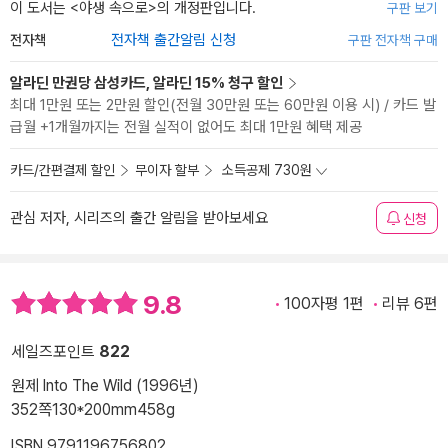
이 도서는 <
야생 속으로
>의 개정판입니다.
구판 보기
전자책
전자책 출간알림 신청
구판 전자책 구매
알라딘 만권당 삼성카드, 알라딘 15% 청구 할인
최대 1만원 또는 2만원 할인(전월 30만원 또는 60만원 이용 시) / 카드 발
급월 +1개월까지는 전월 실적이 없어도 최대 1만원 혜택 제공
카드/간편결제 할인
무이자 할부
소득공제 730원
관심 저자, 시리즈의 출간 알림을 받아보세요
신청
9.8
100자평 1편
리뷰 6편
세일즈포인트
822
원제 Into The Wild (1996년)
352쪽
130*200mm
458g
ISBN 9791196756802