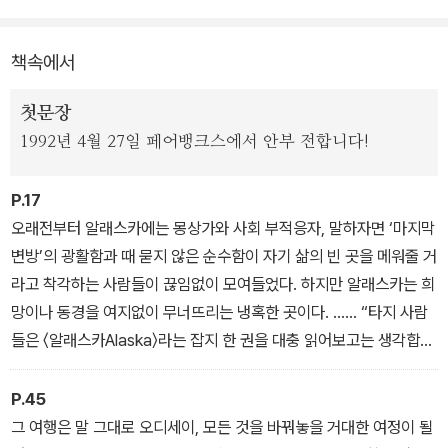
잡한 갈망을 잘 드러내고 있다.
책속에서
1997년에 출간된 이후 지금까지 아마존 베스트셀러에 이름을 올리
고 있는 <야생 속으로>는 무모함에 가까운 용기로 야생에서의 삶에
첫문장
도전하는 한 청년의 여정을 주인공이 만났던 사람들의 구체적인 증언
1992년 4월 27일 페어뱅크스에서 안부 전합니다!
과 저널리즘에 뿌리를 둔 작가 특유의 담담한 문장으로 직조해내어
궁극의 아름다움을 지닌 자연 에세이이자 크라카우어 최고의 수작으
P.17
로 평가받고 있다.
오래전부터 알래스카에는 몽상가와 사회 부적응자, 말하자면 ‘마지막
변방’의 광활함과 때 묻지 않은 순수함이 자기 삶의 빈 곳을 메워줄 거
라고 착각하는 사람들이 끊임없이 모여들었다. 하지만 알래스카는 희
망이나 동경을 여지없이 무너뜨리는 냉혹한 곳이다. …… “타지 사람
들은 〈알래스카Alaska〉라는 잡지 한 권을 대충 읽어보고는 생각합니
다. ‘그래, 그곳으로 가 자급자족하면서 멋들어지게 한번 살아보는 거
야.’ 하지만 실제로 숲 안으로 들어가 보면, 글쎄요, 잡지와는 전혀 다
P.45
를걸요.”
그 여행은 말 그대로 오디세이, 모든 것을 바꿔놓을 거대한 여정이 될