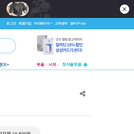
로그인
회원가입
마이페이지
고객센터
장바구니
(0)
투비컨티뉴드
펀드
북플
서재
창작플랫폼
투비컨티뉴드