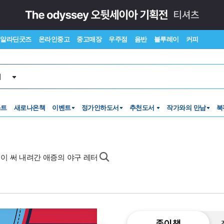
알라딘굿즈
온라인중고
중고매장
우주점
음반
블루레이
커피
서
스트
새로나온책
이벤트
정가인하도서
추천도서
작가와의 만남
북
 팬이 써 내려간 애증의 야구 레터
종이책