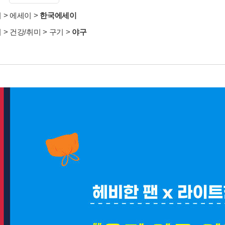
서
>
에세이
>
한국에세이
서
>
건강/취미
>
구기
>
야구