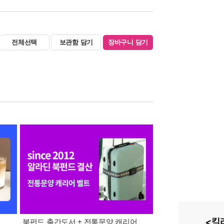
전체선택
보관함 담기
장바구니 담기
북펀드 출간도서 + 전통문양 캐리어
8월 특별 선물. 각도 