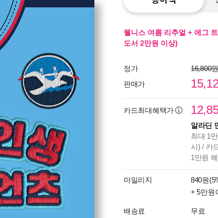
웰니스 여름 리추얼 + 에그 트
도서 2만원 이상)
정가
16,800
15,1
판매가
12,8
카드최대혜택가
알라딘 
최대 1만
시) / 
1만원 
마일리지
840원(5
+ 5만원
배송료
무료