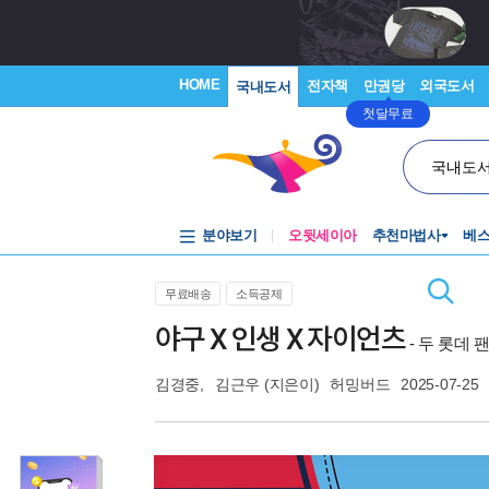
HOME
전자책
만권당
외국도서
국내도서
첫달무료
국내도
분야보기
오뒷세이아
추천마법사
베
무료배송
소득공제
야구 X 인생 X 자이언츠
- 두 롯데
김경중
,
김근우
(지은이)
허밍버드
2025-07-25