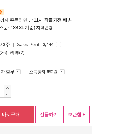
송
시까지 주문하면 밤 11시
잠들기전 배송
소문로 89-31 기준)
지역변경
00
2주
|
Sales Point :
2,444
26)
리뷰(2)
자 할부
소득공제 690원
바로구매
선물하기
보관함 +