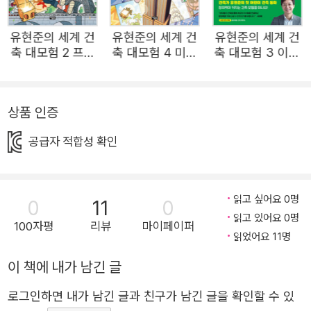
고, 더 나아가 여러 분야의 지식들을 연결하여 세상을 통합
적으로 바라보는 눈을 기를 수 있도록 기획되었다. 어린이들
유현준의 세계 건
유현준의 세계 건
유현준의 세계 건
이 좋아하는 소재인 랜드마크를 중심으로 이야기를 풀어냈
축 대모험 2 프랑
축 대모험 4 미국
축 대모험 3 이탈
으며, 유현준 교수가 전 세계의 랜드마크를 보호하는 비밀
스 : 에펠탑과 비
: 엠파이어 스테이
리아 : 콜로세움의
밀의 방
트 빌딩 대소동
마지막 승부
고양이단 ‘캣마블’과 함께 시공간을 넘나드는 보드게임 ‘랜드
마블’을 통해 전 세계 랜드마크를 지키는 모험을 떠난다는
상품 인증
흥미로운 설정을 담았다. 유튜브와 방송, 책 등 많은 매체를
공급자 적합성 확인
통해 건축에 담긴 지식과 통찰을 전해 온 유현준 교수의 시
선이, 이번에는 어린이 독자들을 향한다. 이 책을 통해 어린
이들은 랜드마크에 담긴 통합적 지식을 학습할 수 있을 뿐만
읽고 싶어요 0명
0
11
0
아니라, 학습한 지식을 창의력 사고로 엮어내는 힘까지 키워
읽고 있어요 0명
100자평
리뷰
마이페이퍼
갈 수 있을 것이다. 이제, ‘세상을 새롭게 보는 창’이 되어 줄
읽었어요 11명
건축 이야기 속으로 떠나 보자. • 랜드마크를 넘어 세상을
이 책에 내가 남긴 글
바라보는 건축 이야기 ‘건축’이라고 하면 흔히 멋진 집이나
높은 빌딩을 떠올립니다. 공사장을 떠올리기도 하지요. 하지
로그인하면 내가 남긴 글과 친구가 남긴 글을 확인할 수 있