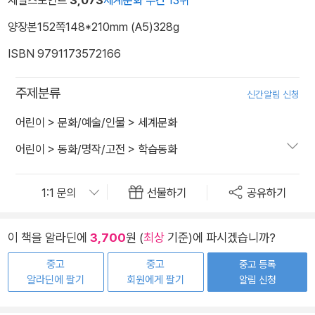
양장본
152쪽
148*210mm (A5)
328g
ISBN 9791173572166
주제분류
신간알림 신청
어린이
>
문화/예술/인물
>
세계문화
어린이
>
동화/명작/고전
>
학습동화
선물하기
공유하기
이 책을 알라딘에
3,700
원 (
최상
기준)에 파시겠습니까?
중고
중고
중고 등록
알라딘에 팔기
회원에게 팔기
알림 신청