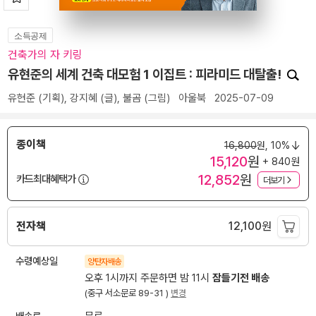
소득공제
건축가의 자 키링
유현준의 세계 건축 대모험 1 이집트 : 피라미드 대탈출!
유현준
(기획),
강지혜
(글),
불곰
(그림)
아울북
2025-07-09
종이책
16,800
원,
10%
15,120
원
+ 840원
12,852
원
카드최대혜택가
더보기
전자책
12,100
원
수령예상일
양탄자배송
오후 1시까지 주문하면 밤 11시
잠들기전 배송
(중구 서소문로 89-31 )
변경
배송료