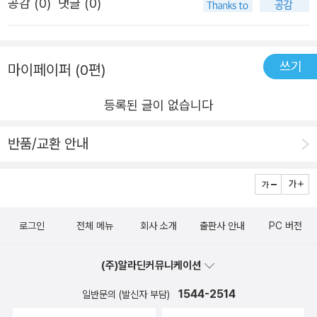
공감 (
0
)
댓글 (0)
마지막 페이지에 다른책 소개에 오타가 있는거 아닌가 싶다.
현준와아키의... 라는 말이 있는데... 캐릭터 이름이 아키인거
같다. 그렇다면... 현준과 아키의...라고 쓰고 싶었던거 같다.
쓰기
마이페이퍼 (0편)
^^;;
등록된 글이 없습니다
반품/교환 안내
로그인
전체 메뉴
회사 소개
출판사 안내
PC 버전
(주)알라딘커뮤니케이션
1544-2514
일반문의 (발신자 부담)