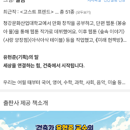
최근작 :
<고스트 프렌드>
… 총 51종
(모두보기)
청강문화산업대학교에서 만화 창작을 공부하고, 단편 웹툰 〈봉숭
아 물〉을 통해 웹툰 작가로 데뷔했어요. 이후 웹툰 〈숲속 이야기〉
〈사랑 양장점〉〈아삭아삭 테이블〉 등을 작업했고, 《미래 헌책방》
《우정 챌린지》《정글 인 더 스쿨》 등의 동화에 그림을 그렸어요.
따뜻한 그림을 그리는 작가로 기억되면 좋겠습니다.
유현준(기획)의 말
세상을 연결하는 힘, 건축에서 시작됩니다.
우리는 어릴 때부터 국어, 영어, 수학, 과학, 사회, 음악, 미술 등
다양한 과목을 배우며 성장합니다. 학교에서는 이 과목들을 나눠
서 가르치고, 우리는 각기 다른 분야의 지식을 쌓으며 세상을 이
출판사 제공 책소개
해하려 노력하죠. 하지만 이렇게 나뉘어 있는 지식들을 하나로 엮
어 생각하는 ‘통합적 사고력’은 잘 가르쳐주지 않습니다. 결국 우
리는 많은 것을 배우고도 그것들을 유기적으로 연결하여 새로운