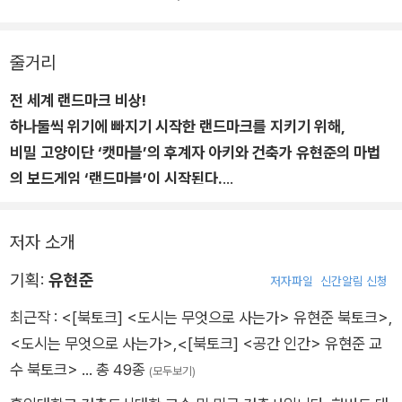
줄거리
전 세계 랜드마크 비상!
하나둘씩 위기에 빠지기 시작한 랜드마크를 지키기 위해,
비밀 고양이단 ‘캣마블’의 후계자 아키와 건축가 유현준의 마법
의 보드게임 ‘랜드마블’이 시작된다.
첫 번째 목적지는 바로, 이집트의 피라미드!
저자 소개
전 세계의 랜드마크를 지키기 위해 인류 역사와 함께해 온 비밀
기획:
유현준
고양이단 캣마블.
저자파일
신간알림 신청
평화롭던 어느 날, 피라미드를 보호하던 마법의 보호막이 깨지기
최근작 :
<[북토크] <도시는 무엇으로 사는가> 유현준 북토크>
,
시작한다. 랜드마크를 지킬 유일한 방법은 바로, 인간 집사와 함
<도시는 무엇으로 사는가>
,
<[북토크] <공간 인간> 유현준 교
께 ‘랜드마블 게임’을 완수하는 것! 캣마블의 리더 호야는 고심 끝
수 북토크>
… 총 49종
(모두보기)
에 사고뭉치 후계자 아키에게 임무를 맡기기로 한다. 결국 등 떠