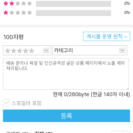
처럼 겉으로 보이는 시각적 요소만 담겨 있다고 생각하기 쉽
0%
습니다. 하지만 사실 건축은 수학, 과학, 미술, 역사, 사회 등
0%
우리가 학교에서 배우는 거의 모든 과목이 어우러진 종합 예
술이자 과학입니다. 놀랍지 않나요? 교과서에서는 따로따로
100자평
게시물 운영 원칙
배우는 과목들이, 건축이라는 주제 안에서는 하나의 이야기
로 엮여 있다는 사실이요. 《유현준의 세계 건축 대모험》은
카테고리
이처럼 분리된 지식들을 건축이라는 틀 안에서 통합적으로
연결해, 어린이들이 스스로 사고하고 확장해 나갈 수 있도록
돕는 책입니다. 현준과 아키의 모험을 따라가다 보면, 수학
이 건축의 구조를 계산하는데 어떻게 쓰이는지, 과학이 건물
을 어떻게 더 튼튼하고 안전하게 만들어주는지, 정치와 철학
현재
0
/280byte (한글 140자 이내)
이 공간에 어떤 의미를 더해 주는지까지 다양한 지식들이 흥
스포일러 포함
미진진한 스토리 속에서 자연스럽게 연결됩니다. 이뿐만 아
등록
닙니다. 《유현준의 세계 건축 대모험》은 랜드마크 속에 담긴
여러 지식들을 창의적인 사고를 통해 묶고 엮어낼 수 있는