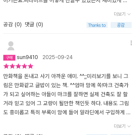
이거든요.피라미드를 어떻게 만들수 있었는지 재미있게 볼
간 건축가 유현준! 주사위를 굴리고, 미션을 하나씩 해결해
수 있었습니다.줄글도 꾀 있어서 아주 좋았고 사진이 있어서
나가는 이야기라니! 벌써 두근두근, 신나지 않나요? 현준과
더보기
더 만족했습니다.다음편에는 사진이 조금 더 실렸으면 좋겠
아키의 모험을 따라가다 보면, 지금껏 경험하지 못한 신선한
공감 (
0
)
댓글 (0)
습니다.책마다 스티커가 있고 탐험 카드 에 붙이는 이벤트
세계가 눈앞에 펼쳐집니다. 랜드마크가 지어지던 시대로 시
이런게 있어도 아이들 좋아할거 같아요.한국 건축물도 나왔
간 여행을 떠나 미션을 해결하며, 다양한 지식을 배우고 창
으면 좋겠고... 이런식으로 한국편을 전집으로 구성되면 더
메뉴
의력도 쑥쑥 키워보세요. 무엇보다 중요한 건, 이 모든 여정
좋을 것 같아요.
sun9410
2025-09-24
을 재미있게 즐길 수 있다는 사실! ‘공부처럼 느껴지는 건축
이야기’가 아닌, ‘게임처럼 빠져드는 건축 모험’으로! 지금,
전 세계 랜드마크를 지키는 놀라운 여정이 시작됩니다.
만화책을 돈내고 사기 아까운 애미. ^^;;미리보기를 보니 그
림은 만화같고 글밥이 있는 책. ^^엄마 맘에 쏙!마크 건축가
가 되고 싶어하는 아들이 마크를 잘하면 실제 건축도 잘 할
거라 믿고 있어 그 교량이 될만한 책인듯 하다. 내용도 그림
도 흥미롭고 특히 부록이 맘에 들어 알라딘에서 구입하게 되
었다. 😀맘만 먹으면 와이책 정도 후속작이 나올거 같은....우
더보기
덜덜...^^;;그래도 관심있어 할 때 보여주고 싶은 책. ^^♡참!