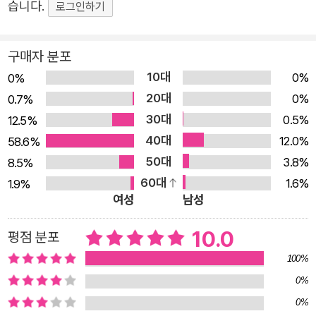
만 건축은 단순히 건물을 짓는 기술에 불과하지 않습니다.
습니다.
로그인하기
건축에는 한 시대의 사람들이 살아가는 ‘방식’과 ‘생각’이 오
롯이 담겨 있기 때문이죠. 그렇기 때문에 건축물을 들여다보
구매자 분포
면 역사와 과학, 문화, 예술, 사회 구조 등 그 문명을 이루는
10대
0%
0%
모든 요소를 자연스럽게 이해할 수 있습니다. 《유현준의 세
20대
0%
0.7%
계 건축 대모험》은 이처럼 건축이 품고 있는 진정한 의미를
30대
0.5%
12.5%
어린이 눈높이에 맞춰 흥미롭게 풀어낸 책입니다. 단순히 전
40대
12.0%
58.6%
세계 랜드마크의 생김새나 위치만를 소개하는 데 그치지 않
50대
3.8%
8.5%
고, 랜드마크가 지어진 시대적 배경과 사회상, 그 시대 사람
60대
1.6%
1.9%
들의 생각, 고유한 건축 방식 등을 입체적으로 보여줍니다.
여성
남성
이 책을 통해 어린이 독자들은 건축이야말로 인류 문명의 모
10.0
평점 분포
든 것이 모여 있는 결과물임을 자연스럽게 이해하게 됩니다.
이제 랜드마크를 넘어, 인류의 가치가 담긴 건축 이야기에
100%
한 걸음 더 다가가 보세요. • 통합적 지식과 창의력을 동시
0%
에! 건축에는 어떤 지식이 담겨 있을까요? 디자인이나 예술
0%