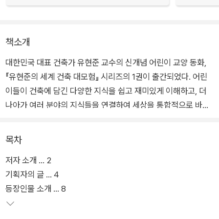
책소개
대한민국 대표 건축가 유현준 교수의 신개념 어린이 교양 동화,
『유현준의 세계 건축 대모험』 시리즈의 1권이 출간되었다. 어린
이들이 건축에 담긴 다양한 지식을 쉽고 재미있게 이해하고, 더
나아가 여러 분야의 지식들을 연결하여 세상을 통합적으로 바라
보는 눈을 기를 수 있도록 기획되었다.
목차
어린이들이 좋아하는 소재인 랜드마크를 중심으로 이야기를 풀
저자 소개 … 2
어냈으며, 유현준 교수가 전 세계의 랜드마크를 보호하는 비밀 고
기획자의 글 … 4
양이단 ‘캣마블’과 함께 시공간을 넘나드는 보드게임 ‘랜드마
등장인물 소개 … 8
블’을 통해 전 세계 랜드마크를 지키는 모험을 떠난다는 흥미로운
설정을 담았다.