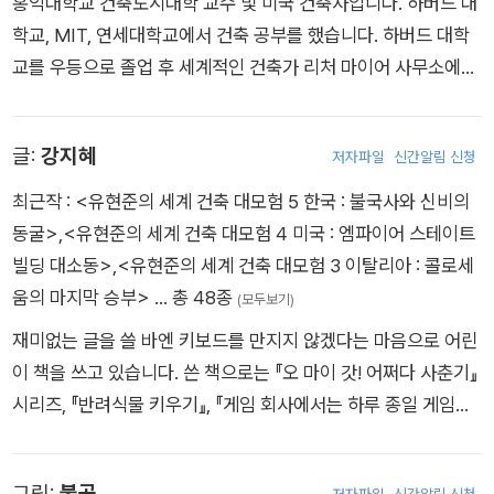
홍익대학교 건축도시대학 교수 및 미국 건축사입니다. 하버드 대
밀리듯 게임에 참여하게 된 아키!
학교, MIT, 연세대학교에서 건축 공부를 했습니다. 하버드 대학
한편, 건축가 유현준은 정체불명의 보드게임 판과 수상한 편지 한
교를 우등으로 졸업 후 세계적인 건축가 리처 마이어 사무소에서
통을 받는다. “게임을 완료하고, 랜드마크를 지켜라?” 의문을 품
실무를 했습니다. 건축으로 세상을 조망하고 사유하는 인문 건축
기도 잠시, 엄청난 빛과 함께 그는 이집트 사막 한복판에 떨어지
가로서, 건축가는 사회의 복잡한 관계를 정리해 주는 사람이라고
고, 놀랍게도 어린아이의 모습이 되어버린다.
글:
강지혜
저자파일
신간알림 신청
생각하며, 잘 어우러질 수 있는 화목한 건축으로 관계와 사회를
그리고 그곳에서 아키와 만나게 되고, 집으로 돌아가기 위해 함께
바꿔 나가고 있습니다. 또한 여러 매체에 글을 연재하면서 방송
최근작 :
<유현준의 세계 건축 대모험 5 한국 : 불국사와 신비의
랜드마블 게임을 해야 한다는 것을 깨닫는다. 나일강을 따라 배를
출연 및 유튜브 「셜록 현준」을 통해 공간과 건축 이야기를 쉽게
동굴>
,
<유현준의 세계 건축 대모험 4 미국 : 엠파이어 스테이트
타고, 채석장에서 돌을 캐고, 장인 마을을 탐험하며 피라미드 건
전하고 있습니다.
빌딩 대소동>
,
<유현준의 세계 건축 대모험 3 이탈리아 : 콜로세
축의 모든 과정을 직접 체험하는 현준과 아키. 그런데, 한창 게임
움의 마지막 승부>
… 총 48종
이 진행되던 중, 갑자기 현준이 사라지고 마는데...! 과연 이들은
(모두보기)
게임을 완수해 피라미드를 지켜내고, 무사히 집으로 돌아올 수 있
재미없는 글을 쓸 바엔 키보드를 만지지 않겠다는 마음으로 어린
을까?
이 책을 쓰고 있습니다. 쓴 책으로는 『오 마이 갓! 어쩌다 사춘기』
시리즈, 『반려식물 키우기』, 『게임 회사에서는 하루 종일 게임만
할까?』, 『망원경은 타임머신이야』, 『요즘 어린이 맞춤법』, 『티라
노의 열두 달 채소 먹기』, 『봄 스테이』 등이 있습니다.
그림:
불곰
저자파일
신간알림 신청