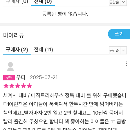
구매자 (0)
전체 (0)
기회를 제공합니다. 왜냐하면 건축은 단순히 모든 지식의 총
합체가 아니라, 창의적 사고까지 더해진 결과물이기 때문이
등록된 평이 없습니다.
죠. 제각각 배웠던 지식들이 창의적으로 엮여 나가는 과정을
함께하다 보면, 생각은 더 깊고 넓어질 것입니다. 이제, 건축
쓰기
마이리뷰
을 통해 ‘생각의 땅’을 넓히는 멋진 경험을 해보세요. • 유익
하면서도 재미있게! 건축이 이렇게 흥미로웠어? 아이들에게
구매자 (2)
전체 (11)
‘건축’은 조금 낯설고, 때론 지루하게 느껴질 수 있습니다.
‘건축에는 인류의 역사와 문화가 담겨 있다’, ‘건축을 통해 다
메뉴
양한 지식을 배울 수 있다’는 말을 들으면 ‘또 공부하는 건
우디
2025-07-21
가?’라는 생각과 함께 거리감이 들 수 있죠. 《유현준의 세계
건축 대모험》은 이러한 거리감을 없애기 위해, 아이들이 시
세계사 대비/ 매직트리하우스 정독 대비 를 위해 구매했습니
간 가는 줄 모르고 몰입할 수 있도록 ‘랜드마블 게임’이라는
다!이런책은 아이들이 푹빠져서 한두시간 만에 읽어버리는
흥미로운 설정을 더해, 건축 이야기를 짜릿한 모험으로 재탄
책인데요..받자마자 2번 읽고 2편 찾네요.... 10권씩 묵어서
생시켰습니다. 전 세계 랜드마크를 지켜 온 비밀 고양이단
빨리 출간해 주셨으면 합니다.책 좋아하는 아이들은 ㅜ 금방
‘캣마블’의 후계자 아키, 그리고 보드게임 속으로 빨려 들어