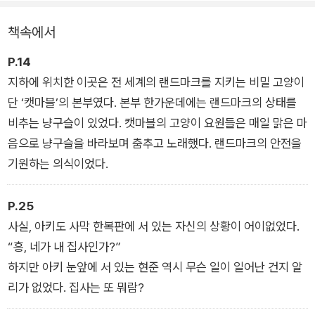
유튜브와 방송, 책 등 많은 매체를 통해 건축에 담긴 지식과 통찰
책속에서
을 전해 온 유현준 교수의 시선이, 이번에는 어린이 독자들을 향
한다. 이 책을 통해 어린이들은 랜드마크에 담긴 통합적 지식을
P.14
학습할 수 있을 뿐만 아니라, 학습한 지식을 창의력 사고로 엮어
지하에 위치한 이곳은 전 세계의 랜드마크를 지키는 비밀 고양이
내는 힘까지 키워갈 수 있을 것이다.
단 ‘캣마블’의 본부였다. 본부 한가운데에는 랜드마크의 상태를
비추는 냥구슬이 있었다. 캣마블의 고양이 요원들은 매일 맑은 마
음으로 냥구슬을 바라보며 춤추고 노래했다. 랜드마크의 안전을
기원하는 의식이었다.
P.25
사실, 아키도 사막 한복판에 서 있는 자신의 상황이 어이없었다.
“흥, 네가 내 집사인가?”
하지만 아키 눈앞에 서 있는 현준 역시 무슨 일이 일어난 건지 알
리가 없었다. 집사는 또 뭐람?