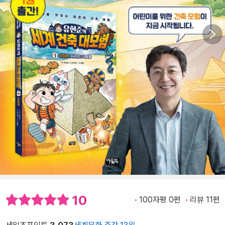
10
100자평 0편
리뷰 11편
세일즈포인트
3,073
세계문화 주간 13위