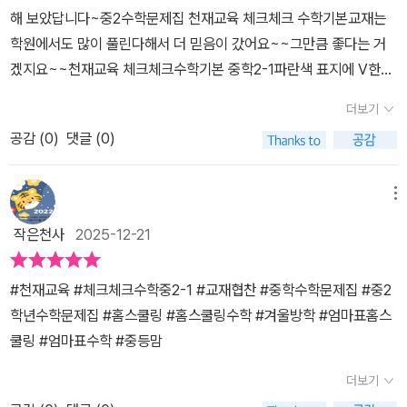
용되는지 알거 같다는 생각이 들었어요. 아이가 문제를 푸는걸 옆에
해 보았답니다~중2수학문제집 천재교육 체크체크 수학기본교재는
서 지켜보니 스스로 풀어나가는 문제가 많았어요. 그리고 실력체크
학원에서도 많이 풀린다해서 더 믿음이 갔어요~~그만큼 좋다는 거
파트에서는 동영상 강의도 볼 수 있어서 집에서 학습하는 아이에게
겠지요~~천재교육 체크체크수학기본 중학2-1파란색 표지에 V한눈
예습 교재로 너무 좋다는 생각이 들었어요. 한 단원학습을 마무리 하
에 딱 맘에 드네요~~체크체크수학기본 중학2-1기본은진도북,개념
고 엄청 뿌듯해 하는 아이인데요. 겨울방학에 2학는 수학 예습 체크
더보기
드릴북 , 상세한 정답지3권으로 구성되어 있어요~1단원 유리수와 순
체크로 꼼꼼히 이어나갈 수 있을거 같아요 ^^크 중학수학을 살펴보았
공감 (
0
)
댓글 (0)
환소수 들어가봅니다먼저 계통 한번에 보기로단원의 내용을 보고이
는데요. 수학개념설명이 자세히 보기 쉽게 잘 나와 있고 개념문제와
전 학습한 내용, 이후 학습한내용을알아볼수 있어 좋았어요~기본개
기본 연산문제, 유형문제들이 잘 구성이 되어 있다는 생각이 들어 이
념을 학습목표부터 읽어보고개념부터 공부해보았지요~교과서처
메뉴
번 겨울방학 앞두고 체크체크 중학수학 2-1로 수학예습을 시작했어
럼 간결하고 알아보기쉽고 중요내용은 노란줄로 표시되어 있어 아이
요. 개념설명을 읽어보고 난 후 아이가 '엄마 개념설명이 이해가 잘 되
작은천사
2025-12-21
가 개념익히기 참좋다 얘기해줬어요^^■개념익히기개념을 잘이해했
요~'라고 말을 해요. 학원을 다니지 않는 아이여서 주변 친구들이 어
는지문제를 풀면서 확인해 볼수 있어요■교과서 문제로 개념체크여
떻게 학습하는지 궁금해서 여러 친구들에게 물어보니 이 교재가 학원
#천재교육 #체크체크수학중2-1 #교재협찬 #중학수학문제집 #중2
러유형문제와 유사문제들을 풀면서개념을 잘 알고 있는지한번더 알
에서 많이 푼다고 했다고 말을 하는데요. 아이가 푸는걸 보니 왜 가장
학년수학문제집 #홈스쿨링 #홈스쿨링수학 #겨울방학 #엄마표홈스
아볼수 있어요■실력문제속 유형 해결원리학교시험대비문제해결력
많이 활용되는지 알거 같다는 생각이 들었어요. 아이가 문제를 푸는
쿨링 #엄마표수학 #중등맘
을 키울수 있는 문제로 구성되어 있어요■기출문제로 실력체크학교
걸 옆에서 지켜보니 스스로 풀어나가는 문제가 많았어요. 그리고 실
시험에 나오는 실력문제로 구성된 문제들을 풀어보면서 학교 중간고
더보기
력체크 파트에서는 동영상 강의도 볼 수 있어서 집에서 학습하는 아
사 기말고사 대비하는데 딱인거 같아요!!​■중단원 개념확인필수개념