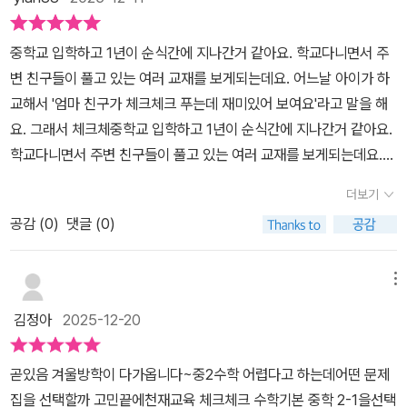
체크체크 수학 기본의 난이도는 어떤가요?체크체크 수학 기본의 난
하고, 유사한 문제로반복학습할 수 있습니다간혹 헷갈리는 문제는 해
재를 따로 구입하지 않아도 됩니다.Q. 추천 대상과 문제집 사용 시기
이도는 중으로기초 개념서로 시작하기 좋고 다양한 문제들도있어서
설을 참고했어요해설을 참고해서 학습하는 것도아이에게 도움이 되
는?A. 기본 개념 탄탄하게 공부하고 싶은 학생들에게 추천!난이도
중학교 입학하고 1년이 순식간에 지나간거 같아요. 학교다니면서 주
반복 학습이 가능합니다.-체크체크 수학 기본의 추천 대상은?체크체
었습니다^^체크체크 수학 기본 2-1교재 특장점어려운 문제는 포기하
'하' 문제집을 푸는 친구들이 중상위권 도전을 목표로 풀기에도 좋아
변 친구들이 풀고 있는 여러 교재를 보게되는데요. 어느날 아이가 하
크 수학 기본의 추천 대상은예비중, 중1, 중2, 중3 입니다.-체크체크
면 안 되기 때문에QR코드를 찍어 강의를 봅니다아이는 강의를 보면
요.주변 친구들이 많이 다니는 학원에서 주로 사용하는교재가 체크체
교해서 '엄마 친구가 체크체크 푸는데 재미있어 보여요'라고 말을 해
수학 기본의 추천 사용 시기는?체크체크 수학 기본의 추천 사용 시기
서 보충 학습을 하고 있어요강의를 보면서 이해하고다시 문제를 풀었
크 중학 수학 기본 입니다.혼공하는 친구들이 공부하기에도 좋은 교
요. 그래서 체크체중학교 입학하고 1년이 순식간에 지나간거 같아요.
는겨울방학, 학기중입니다.-체크체크 수학 기본의 활용 방법은?체크
습니다아참! 강의해 주시는 분 목소리를 듣더니아는 강사 선생님이라
재입니다.새 학기 시작전 겨울방학 동안 개념 다지기예습용으로 공부
학교다니면서 주변 친구들이 풀고 있는 여러 교재를 보게되는데요.
체크 수학 기본의 진도 교재로 개념을충분히 학습 한 뒤에 개념드릴
고 하네요^^아이가 반가워하며 더 열심히 들었습니다'기출문제로 실
하기 좋아요.Q. 활용 방법은?A. 새학기 시작전 겨울방학 동안수학 개
어느날 아이가 하교해서 '엄마 친구가 체크체크 푸는데 재미있어 보
의 문제로개념을 확인합니다.#천재교육 #체크체크수학기본 #교재
력체크'는학교 시험에 나오는 실력 문제를 수록하여학교 시험에 완벽
념 기본기 탄탄하게 잡을수 있도록 체크체크 중학 수학 기본 진도교
더보기
여요'라고 말을 해요. 그래서 체크체크 중학수학을 살펴보았는데요.
협찬 #중학수학문제집 #중2수학문제집 #홈스쿨링 #홈스쿨링수학
대비할 수 있습니다이 교재는 진도 교재와 개념 드릴이 있습니다개념
재 한 권 완북해요.한 권 제대로 끝까지 완북하면 다음 학기도 편하고
공감 (
0
)
댓글 (0)
수학개념설명이 자세히 보기 쉽게 잘 나와 있고 개념문제와 기본 연
#겨울방학 #엄마표홈스쿨링 #엄마표수학 #중등맘 #중등수학문제
드릴에는 STEP1, 2로개념 이해 문제, 개념 연습 문제,교과서 속 필
중학 수학은 좋은 점수 받을수 있어요.겨울방학 동안 기본 개념 끝내
산문제, 유형문제들이 잘 구성이 되어 있다는 생각이 들어 이번 겨울
집추천
수 유형 문제를 학습할 수 있습니다쉬운 문제의 반복 연습과 기본 평
고 잘 풀어주면내신 만점을 위한 유형체크 N제 또는기출심화 N제 풀
방학 앞두고 체크체크 중학수학 2-1로 수학예습을 시작했어요. 개념
메뉴
가 문제로아이 스스로 개념을 확실히 잡을 수 있습니다아이의 속도에
계획입니다.
설명을 읽어보고 난 후 아이가 '엄마 개념설명이 이해가 잘 되요~'라
맞춰 학습을 진행하면 좋습니다꾸준히 학습하면 좋고,진도교재와 개
김정아
2025-12-20
고 말을 해요. 학원을 다니지 않는 아이여서 주변 친구들이 어떻게 학
념 드릴을 활용하면 좋습니다중2 수학의 기본을 탄탄하게 다지고학
습하는지 궁금해서 여러 친구들에게 물어보니 이 교재가 학원에서 많
교 시험에 대비하고 싶은 예비 중2 아이들에게<체크체크 수학 기본
​곧있음 겨울방학이 다가옵니다~중2수학 어렵다고 하는데어떤 문제
이 푼다고 했다고 말을 하는데요. 아이가 푸는걸 보니 왜 가장 많이 활
2-1>교재를추천합니다
집을 선택할까 고민끝에천재교육 체크체크 수학기본 중학 2-1을선택