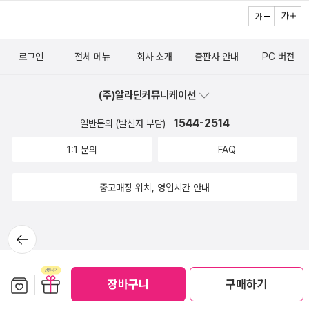
문제에 적용할 수 있게 꼼꼼하게 들여다 보는것이 좋겠어요.아래 빈
칸 채우기 문제에서 위의 내용을 그대로 묻는 부분에서 표시방법을
다르게 해서 체크해 보았어요.지필평가가 끝이나면 정확하게 다시 짚
로그인
전체 메뉴
회사 소개
출판사 안내
PC 버전
어주고 바르게 쓰는 방법을 익히게 해야겠습니다.두번째로 교과서 문
제로 개념체크를 통해 개념이 반영된 유형문제를 복습하며 학습을 확
(주)알라딘커뮤니케이션
장해 봅니다.잠깐! 실력문제 속 유형 해결 원리는 유형풀이를 QR로
1544-2514
일반문의 (발신자 부담)
찍어서 강의 영상을 통해 보다 자세하게 풀이 방법을 알아보게 해주
네요.세번째는 기출 문제로 실력 체크로 또다시 복습을 시켜줘요.수
1:1 문의
FAQ
학은 반복학습이 가장 중요할 만큼 해당 유형을 반복해서 풀어봐야
하는데 그에 적합한 문제집이네요.중단원 개념 확인으로 또한번 놓친
중고매장 위치, 영업시간 안내
개념이 없는지 필수 개념을 확인해 봅니다.그 후에 중단원 마무리 문
제로 문제에 배점을 나타내어 실전에 대비할 수 있게 해주어 시간을
뒤로가
기
재어 풀 수 있는지 확인해 볼 필요가 있겠어요.주어진 시간내에 수학
문제를 풀지 못해서 첫시험에 낭패를 보는 경우를 주위에서 종종 보
보관함담기
선물하기
게 되는데 그런일이 내 아이에게 일어나지 않았으면 하는 마음에 자
장바구니
구매하기
주 시계를 옆에 두고 문제를 풀 수 있게 연습 시켜 보고 있습니다. 서