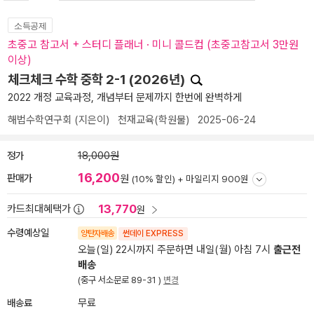
소득공제
초중고 참고서 + 스터디 플래너 · 미니 콜드컵 (초중고참고서 3만원
이상)
체크체크 수학 중학 2-1 (2026년)
2022 개정 교육과정, 개념부터 문제까지 한번에 완벽하게
해법수학연구회
(지은이)
천재교육(학원물)
2025-06-24
정가
18,000원
16,200
판매가
원
(10% 할인) +
마일리지 900원
13,770
카드최대혜택가
원
수령예상일
양탄자배송
썬데이 EXPRESS
오늘(일) 22시까지 주문하면 내일(월) 아침 7시
출근전
배송
(중구 서소문로 89-31 )
변경
배송료
무료