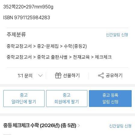
352쪽
220*297mm
950g
ISBN 9791125984283
주제분류
신간알림 신청
중학교참고서
>
중2-문제집
>
수학(중등2)
중학교참고서
>
중학교 출판사별
>
천재교육
>
체크체크
선물하기
공유하기
중고
중고
중고 등록
알라딘에 팔기
회원에게 팔기
알림 신청
중등 체크체크 수학 (2026년) (총 5권)
신간알림 신청