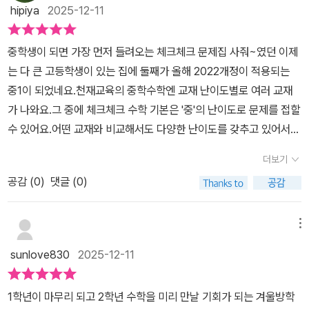
는 천재교육에서 만든 체크체크 수학, 기본서로 난이도는 평이한 중
hipiya
2025-12-11
부하면 좋을꺼같아요Q: 활용방법은?​A: 진도북으로 이번 겨울방학에
간 정도의 난이도로 대부분의 학생들이 기본서로 가져가기 좋은 책입
개념과 다양한유형 문제를 풀어보면서 기본 개념을 다지고 복습용으
니다. 개념을 탄탄하게 공부 할 수 있는 문제집 추천합니다.
중학생이 되면 가장 먼저 들려오는 체크체크 문제집 사줘~였던 이제
로 다시 개념 확인 문제를 풀어보려고 해요~​개념부터 여러유형 문제
는 다 큰 고등학생이 있는 집에 둘째가 올해 2022개정이 적용되는
까지 한번에 완벽하게!!!학교내신 대비도 완벽히 할수 있는중2수
중1이 되었네요.천재교육의 중학수학엔 교재 난이도별로 여러 교재
학 문제집천재교육 체크체크수학기본 중학2-1로이번 겨울방학에 열
가 나와요.그 중에 체크체크 수학 기본은 '중'의 난이도로 문제를 접할
공해볼까 합니다~완북 도전!! 화이팅!!《《출판사로부터 교재를 제공
수 있어요.어떤 교재와 비교해서도 다양한 난이도를 갖추고 있어서개
받아 주관적으로 작성한후기입니다 》》#천재교육 #체크체크수학
인별 수준에 맞춰 교재를 선택해서 학습할 수 있으니 내신평가에 대
기본2학년1학기#교재협찬 #중학수학문제집 #중2수학문제집 #홈
더보기
비하기 좋은 문제집입니다.교재는 3권으로 분권이 가능한데 이렇게
스쿨링#홈스쿨링수학 #겨울방학 #엄마표홈스쿨링 #엄마표수학 #
공감 (
0
)
댓글 (0)
분리를 하니 짜잔~진도교재, 개념드릴, 정답과 해설로 나뉘어요.나뉘
중등맘
고 나면 두꺼운 느낌이 나지 않고 홀쭉해져서 공부할 분량이 확 줄어
든 체감에 내년 학습을 예습하는데 어려움이 없지 않을까 생각해 봅
메뉴
니다.^^내년 2학년이 되면 배우게 될 중학수학 단원명을 훑어보게 되
sunlove830
2025-12-11
는데 이번 겨울방학엔 제대로 예습을 꾀해야겠습니다.중2에 배우게
될 수학이 그 이후의 학습에 커다란 영향을 미치는 해이니 특별히 신
1학년이 마무리 되고 2학년 수학을 미리 만날 기회가 되는 겨울방학
경써야겠어요.첫 단원이 유리수와 순환소수로 큰아이가 이 단원을 배