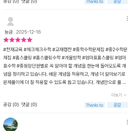
이에게 예습 교재로 너무 좋다는 생각이 들었어요. 한 단원학습을 마
공감 (
0
)
댓글 (0)
을 빈칸채우기와 O,X체크로 확인해보고중단원 마무리문제로객관식
무리 하고 엄청 뿌듯해 하는 아이인데요. 겨울방학에 2학는 수학 예
문제와주관식서술형 문제까지풀어보면서학교시험대비에 완벽히 준
습 체크체크로 꼼꼼히 이어나갈 수 있을거 같아요 ^^
메뉴
비할수 있을꺼같아요~****천재교육 체크체크 수학기본 장점***
1. 간결한 개념 정리한눈에 알아볼수 있게 개념설명이 잘되어 있다2.
능금
2025-12-16
적당한 문제구성너무 많은 문제로 구성된 타교재에 비해아이가 부담
이 안가도록 적절한 내용과 양이 좋은거 같다3.학교내신대비개념확
#천재교육 #체크체크수학 #교재협찬 #중학수학문제집 #중2수학문
인, 실전연습,단원마무리다양한 유형문제구성으로학교시험대비를 완
제집 #홈스쿨링 #홈스쿨링수학 #겨울방학 #엄마표홈스쿨링 #엄마
벽히 할수 있다4.개념드릴북 복습용으로 다시 개념확인 문제를 풀어
표수학 #중등맘단원별로 꼭 알아야 할 개념을 한눈에 들어오도록 개
보면서개념을 한번더 짚고 넘어갈수 있다5.학원에서 많이 선택하
념을 정리하고 있습니다. 배운 개념을 적용하고, 개념 더 알아보기로
는 문제집이다6.큐알코드로 동영상강의를 볼수있어 혼공하는 아이
문제풀이에 더 잘 적용할 수 있도록 돕고 있습니다. 개념만으로 풀 수
가 스스로 학습하는데 도움이 된다●FAQ아이에게 물어 보았어요^^
있는 문제를 반복 연습을 통해 바르게 이해하고 있는지 바로 확인해
더보기
Q: 난이도는 어떤거 같아?A; 체크체크베이직은 하단계라 젤 쉬웠는
보도록 구성되어 있습니다. 학교 시험에 나올 기출 문제로 학교 시험
데체크체크 수학기본은중단원마무리문제에서 서술형문제구성도 있
공감 (
0
)
댓글 (0)
에 완벽 대비를 하고 있습니다. QR코드를 찍으시면 문제풀이과정을
고 여러유형 문제로 구성되어있어서조금 어려운 중 단계인거 같아Q :
볼 수 있습니다. 겨울방학을 앞두고 다음학기 공부를 어떻게 준비해
누구에게 추천해주고 싶어?A:중학교 2학년 공부를 처음하는 친구들
야할지 고민이 많은 분들에게 추천합니다. 학원교재로도 두루 사용되
메뉴
에게 추천 할래요~Q: 추천사용시기는?​A:겨울방학때 예습용으로 공