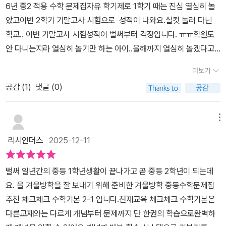
6년 중2 적용 수학 문제집자유 학기제로 1학기 때는 진심 열심히 놀
았고이번 2학기 기말고사 시험으로 성적이 나와요.실컷 놀러 다닌
학교.. 이번 기말고사 시험성적이 벌써부터 걱정입니다. ㅠㅠ학원도
안 다니는지라 열심히 놀기만 하는 아이..올해까지 열심히 놀겠다고
해서문제집 준비도 제대로 못해줬네요.내년부터는 공부 열심히 하기
더보기
로 회유하고.. ㅎㅎ;;겨울방학 동안 완북할 중학교 수학 문제집체크체
공감 (
1
)
댓글 (0)
크 중학 수학 2-1개념부터 문제까지 한 권으로 완벽하게공부할 문제
집으로 준비했어요.교재 난이도가 '중' 이라 아이 수준에 딱이네요.우
리 큰 아이가 중학교 때 체크체크 수학으로혼공하고 수학 점수 잘 받
메뉴
았거든요.기본 개념 잡기에도 좋고 혼공하기에도좋은 문제집이라 겨
리시언더스
2025-12-11
울방학 완북을 목표로열심히 풀어보기로 했어요.중등수학문제집 체
크체크 중학 수학진도 교재의 개념 정리 설명입니다.단원 별로 꼭 알
벌써 일년간의 중등 1학년생활이 끝나가고 곧 중등 2학년이 되는데
아야 할 개념을 한눈에쉽게 보기 좋게 정리되어 있어 마음에 들어요.
요. 올 겨울방학을 잘 보내기 위해 준비한 겨울방학 중등수학문제집
처음 배우는 중등 수학 개념 정리가 제대로잘 정리되어야 유형 문제
추천 체크체크 수학기본 2-1 입니다.천재교육 체크체크 수학기본은
와 난이도 있는문제까지 차근차근 단계별로 풀 수 있어요.천재교육
다른교재와는 다르게 개념부터 문제까지 단 한권의 학습으로완벽하
체크체크 중등 수학 문제집은개념 설명도 잘 되어있고 개념을 어떻게