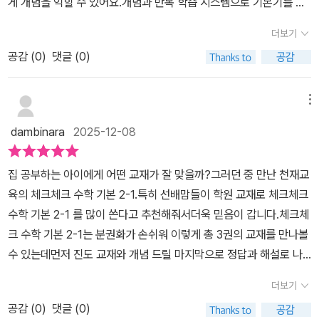
게 개념을 익힐 수 있어요.개념과 반복 학습 시스템으로 기본기를 확
문제에적용시키는지 개념 더 알아보기를 통해확인할 수 있어 더욱 좋
실하게다지는 중학 수학 기본서입니다.체크체크 중학수학의 난이도
답니다.개념 설명 잘 읽고 개념 익히기 문제와한 번 더 확인 문제를 풀
더보기
를 살펴보면다음과 같습니다.- 체크체크 베이직 : 하- 체크체크 베이
면서 제대로이해했는지 스스로 확인합니다.배운 개념을 교과서 문제
공감 (
0
)
댓글 (0)
직 N제 : 중하- 체크체크 수학 기본 : 중- 유형체크N제 : 중- 기출심
로 개념 체크 문제를풀면서 여러 유형의 문제와 유사한 문제까지제대
화N제 : 중상 중등수학 문제집 난이도를 참고해서 학습 수준에 맞게
로 풀 수 있는지 스스로 확인해요.여기까지는 공부한 기본 개념 이해
교재를 선택하는 것도 매우 중요한데요.체크체크 수학 기본의 난이도
메뉴
에 대한문제기 때문에 무리 없이 잘 풀어줍니다.학교 시험에 나오는
는 중으로저희 아이의 수준에 맞더라고요.천재교육 체크체크는 학원
문제까지 잘 풀고 싶다면실전 연습으로 유형 해결 원리 문제와기출문
dambinara
2025-12-08
용 교재로 많이 사용한다던데, 실제로 학습해보니 진짜 체계적으
제로 실력 체크 문제까지무리 없이 풀 수 있으면 됩니다.이 부분을 완
로 잘 잡혀 있어서 아이 학습에 도움이 됩니다.겨울방학동안 개념을
벽하게 이해하고 모두 풀 수 있어야무난한 난이도의 학교 시험도 잘
집 공부하는 아이에게 어떤 교재가 잘 맞을까?그러던 중 만난 천재교
완벽하게 다지고 문제를 풀면서 기초를 탄탄히 다지기에 좋습니다.겨
볼 수 있어요.단원 공부가 끝나면 중단원 개념 확인 문제와중단원 마
육의 체크체크 수학 기본 2-1.특히 선배맘들이 학원 교재로 체크체크
울방학 중등수학문제집추천 체크체크 수학기본은진도 교재, 개념 드
무리 문제를 풀어요.교과서에 나오는 창의 융합 문제까지잘 풀어준다
수학 기본 2-1 를 많이 쓴다고 추천해줘서더욱 믿음이 갑니다.체크체
릴 2권으로 이루어져 있어요.도입에서는 배우는 단원의 배경, 수학이
면 상위권 걱정 없어요.극상위권까지 가고 싶다면 체크체크 기본중학
크 수학 기본 2-1는 분권화가 손쉬워 이렇게 총 3권의 교재를 만나볼
실생활에서사용되는 예를 보여 주며 흥미있게 시작합니다.단원 별로
수학 문제집으로 개념 먼저 완벽하게정리한 후 최고 수준 풀 수 있으
수 있는데먼저 진도 교재와 개념 드릴 마지막으로 정답과 해설로 나
꼭 알아야 할 개념을 예, 도식, 도표를통해 한눈에 들어오도록 개념을
면 여기서는중학교 수학시험 백 점 무리 없이 받을 수 있어요.수학에
뉘어져 있어요.진도 교재는 말 그대로 진도를 쭉 나갈 수 있도록 도와
정리합니다.주어진 개념의 성격에 따라 원리의 이해, 좀 더알아보기,
더보기
대한 흥미가 많지 않아 걱정했는데개념 설명 읽고 개념 문제 풀어보
주는 개념서입니다.아이가 예비 중1 일 때 중학교 수학은 처음이라 정
개념을 어떻게 적용시키는지 확인합니다.기본 연습 문제로는 개념만
니 잘 풀어줍니다.개념 설명이 워낙 잘 되어있고한눈에 쉽게 들어오
공감 (
0
)
댓글 (0)
말 이 교재 저 교재를 선택해서풀어보았지만 체크체크 수학 베이직 1