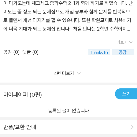
이 다가오는데 체크체크 중학수학 2-1과 함께 하기로 하였습니다. 난
울때 초등학생인 우리 둘째는 그때 눈여겨 보고 재밌다고 생각한 단
이도는 중 정도 되는 문제집으로 개념 공부와 함께 문제를 반복적으
원이었나 봅니다.'나 이거 알아~'라는 말을 하며 기말고사 준비중에도
로 풀면서 개념 다지기를 할 수 있습니다. 또한 학원교재로 사용하기
문제를 조금이나마 풀어보는 모습을 보여 주었습니다.각 단원의 앞머
에 더욱 기대가 되는 문제집 입니다. 처음 만나는 2학년 수학이지만
리에 이렇게 계통도로 연계된 내용을 안내해 주는데유리수와 순환소
개념 정리도 표와 그래프등 다양한 것으로 표현이 되어 있기에 이해
수는 중1에 소인수분해와 정수와 유리수 단원에 이은 학습으로 중3엔
더보기
가 잘 되고 많지 않은 문제지만 개념 공부만으로 문제를 풀 수 있기에
제곱근과 실수로 연결되어 학습하게 됩니다.그 아래 해당 단원의 수
공감 (
0
)
댓글 (0)
너무 어렵지도 않은 문제집 인거 같습니다.겨울방학동안 미리 2학년
학내용이 실생활에 어떻게 활용되는지 알려주는 타교재와의 차별점
수학을 만나고 싶은 학생들에게 추천합니다.
이 있네요.step 1~3으로 단계적으로 개념학습을 할 수 있는 구성으
4편 더보기
로 처음엔 개념을 읽어보고 개념익히기 문제로 가볍게 개념을 확인하
고 한번 더 확인 문제로 같은 유형의 문제를 또 한번 확인이 들어가요.
개념에 등장하는 용어의 풀이를 더하고, 개념 더 알아보기등의 학습
쓰기
마이페이퍼 (0편)
에 필요한 각종 도움을 주고 있어서 자기주도학습하는 아이에게도 좋
은 체크체크입니다.개념을 읽기만 해서는 알 수 없는 해당 개념을 문
등록된 글이 없습니다
제에 적용할때 어떠한 순서로 해결해야 하는지등을 한 눈에 볼 수 있
어서 문제풀이할때 쉽게 해주네요.체크 짱 강의를 통해 보다 쉽게 이
반품/교환 안내
해하고 잠깐의 학습에 쉼같은 시간을 가질 수 있습니다.잘 이해하고