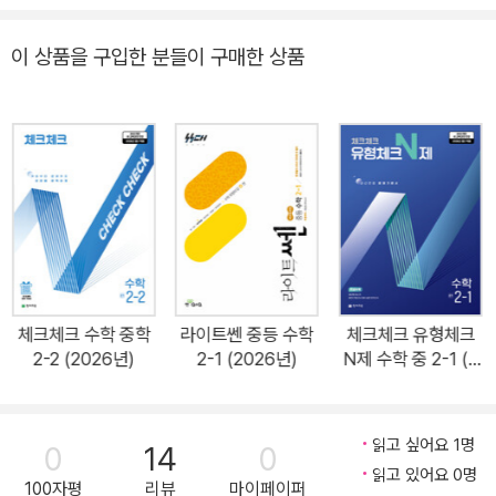
→ 완벽한 개념 완성 [개념 드릴] 기초 계산과 개념 이해 강화를 위한
교재 기초 개념, 계산 연습 진도 교재 Step1을 마친 후 드릴 문제로
이 상품을 구입한 분들이 구매한 상품
반복 연습 + 개념 체크 교과서 속 필수 유형 문제 진도 교재 Step1을
마친 후 나만의 숙제로 반복 연습 → 개념 적용 능력 향상
체크체크 수학 중학
라이트쎈 중등 수학
체크체크 유형체크
2-2 (2026년)
2-1 (2026년)
N제 수학 중 2-1 (2
026년)
읽고 싶어요 1명
0
14
0
읽고 있어요 0명
100자평
리뷰
마이페이퍼