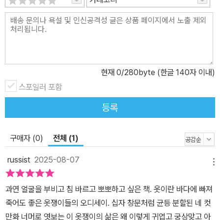
양한 재료와 형태를 표현하며 일러스트레이터로서의 탁월함을 자랑
한다. 또한 일상 만화를 중심으로 하면서도 관찰기, 무성 만화, 분류
및 비교 분석 등 다채로운 만화적 연출을 자유자재로 활용하며 스토
리텔러로서의 뛰어난 면모를 내보이기도 한다. 『뉴욕 스리프터』의 번
역을 맡은 그래픽 디자이너 유현선은 딕 캐럴의 생생한 입말을 한국
현재
0
/280byte (한글 140자 이내)
어로 차지게 옮길 뿐 아니라 상당한 양의 역주를 더하여 "각종 아이템
스포일러 포함
을 형태에 따라 세분화하는 다양한 용어들"을 한국어 독자에게 전달
한다. 그 덕분에 이 책은 "일종의 시각화된 패션 사전"(「역자 후기: 줄
등록
무늬와 주머니」)으로도 소용될 수 있게 된다. 더 나아가 『뉴욕 스리프
터』 는, 비단 패션에 국한하지 않더라도, 무언가를 좋아하는 마음이
구매자 (0)
전체 (1)
긴 시간과 높은 솜씨를 만나면 얼마만큼 감각적으로 발산될 수 있는
지를 보여 주는 정력적인 작업물이다.
russist
2025-08-07
메뉴
과연 얼굴을 부비고 침 바르고 뽀뽀하고 싶은 책. 옷이란 바다에 빠져
죽어도 좋은 옷쟁이들의 오디세이. 십자 창문처럼 균등 분할된 네 컷
만화 너머로 엿보는 이 옷쟁이의 삶은 왜 이렇게 귀엽고 궁상맞고 아