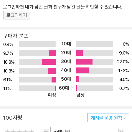
브랜드 하이마트(Heimat)와의 인터뷰에서 딕 캐럴은 옷이라는 '매
로그인하면 내가 남긴 글과 친구가 남긴 글을 확인할 수 있습니다.
체'에 대해 이렇게 말한다. "옷은 풍부한 표현 형식이면서도 사람들이
로그인하기
별로 진지하게 여기지 않는 대상이기도 해요. 딱 만화 같죠!" 코트부
터 속옷까지, 모자부터 구두까지, 자가 격리용 실내복부터 결혼식 정
구매자 분포
장까지… 하여튼 우리 몸에 입고 신고 얹을 수 있으리라 생각되는 거
10대
0%
0.4%
의 모든 빈티지 패션이 『뉴욕 스리프터』에 등장한다. 목차만 보아도
20대
9.0%
9.7%
혹은 한두 편의 에피소드만 보아도 그 방대함과 집요함을 한눈에 알
30대
22.0%
18.8%
아차릴 수 있을 것이다. "면 정장! 항상 주름져 있기 때문에 여행 갈 때
40대
입기 좋아."(「딕의 짐 싸기 목록 1부」) 물론 스타일링에 관한 이야기도
17.3%
10.8%
빠지지 않는다. 총 여섯 에피소드에 걸쳐 오스트레일리아식, 미국식,
50대
4.0%
6.1%
영국식, 일본식, 프랑스식으로 이어지는 '아이비 스타일 탐방'이 대표
60대
0.7%
1.1%
여성
남성
적인 예이다. 브랜드, 옷의 형태, 심지어는 옷감의 재질에 대해서도 딕
캐럴은 엄청난 관심을 쏟는다. "이제 셰틀랜드와 트위드를 벗어 던질
시간이야. 그리고 프레스코와 마드라스를 꺼내야지."(「봄맞이」) 딕 캐
100자평
게시물 운영 원칙
럴은 이 모든 것을 직관적이고 재치 있는 드로잉으로 한데 엮는다. 산
뜻한 물감의 색상과 몇 개의 펜 획만으로도 딕 캐럴은 수많은 옷의 다
카테고리