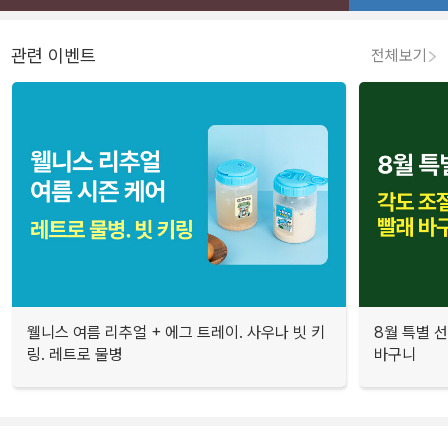
관련 이벤트
전체보기
웰니스 여름 리추얼 + 에그 트레이. 사우나 빗 키
8월 특별 선
링. 레트로 물병
바구니