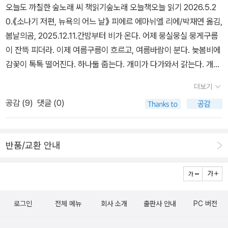
오늘도 까칠한 숲노래 씨 책읽기숲노래 오늘책오늘 읽기 2026.5.2
0.《소나기 저편, 뉴욕의 어느 날》 피에르 에마뉘엘 리에/박재연 옮김,
봄날의곰, 2025.12.11.간밤부터 비가 온다. 어제 뭉실뭉실 뭉게구름
이 잔뜩 피더라. 이제 여름구름이 흐르고, 여름바람이 분다. 늦봄비에
감꽃이 톡톡 떨어진다. 하나둘 줍는다. 개미가 다가와서 갉는다. 개미
는 감꽃뿐 아니라 뭇꽃을 먹는다. 벌레주검과 짐승주검도 먹고, 애벌
더보기
레도 먹고 풀잎도 먹고 이슬도 먹지. 빗물이 적시고 씻는다. 빗물과 함
공감 (
9
)
댓글 (0)
께 철빛이 천천히 바뀐다. 《소나기 저편, 뉴욕의 어느 날》을 돌아본
다. 비는 시골과 서울을 안 가린다. 비는 푸른별 어디에나 내린다. 때
로는 비가 아주 드문 곳이 있는데, 사람들이 푸른숲을 잊으면서 팽개
반품/교환 안내
치거나 등질 적에는, 비도 사람을 멀리한다. 더 빨리 내달릴 길은 이제
줄일 때이다. 빛(전기)을 더 많이 써야 하기에 빛줄(송전선)을 잔뜩
이어야 한다고 여기지 말자. 앞으로는 빛과 빛줄과 빛터(발전소)를 모
두 줄이는 길을 찾을 노릇이다. 모둠터(데이터센터)를 늘리려고 하면
로그인
전체 메뉴
회사 소개
출판사 안내
PC 버전
끝없다. 거꾸로 모둠터와 서울·큰고장을 다 줄이는 작은마을과 작은
나라로 가야 맞다. 서울에 집이 모자라다고 하지 말자. 서울을 줄이고,