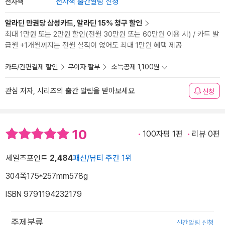
전자책
전자책 출간알림 신청
알라딘 만권당 삼성카드, 알라딘 15% 청구 할인
최대 1만원 또는 2만원 할인(전월 30만원 또는 60만원 이용 시) / 카드 발
급월 +1개월까지는 전월 실적이 없어도 최대 1만원 혜택 제공
카드/간편결제 할인
무이자 할부
소득공제 1,100원
관심 저자, 시리즈의 출간 알림을 받아보세요
신청
10
100자평 1편
리뷰 0편
세일즈포인트
2,484
패션/뷰티 주간 1위
304쪽
175*257mm
578g
ISBN 9791194232179
주제분류
신간알림 신청