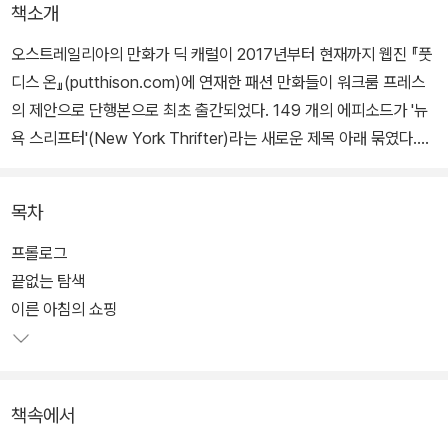
책소개
오스트레일리아의 만화가 딕 캐럴이 2017년부터 현재까지 웹진 『풋
디스 온』(putthison.com)에 연재한 패션 만화들이 워크룸 프레스
의 제안으로 단행본으로 최초 출간되었다. 149 개의 에피소드가 '뉴
욕 스리프터'(New York Thrifter)라는 새로운 제목 아래 묶였다.
'스리프트'(thrift)란 '중고 물품을 찾아다니다'라는 뜻의 영어 단어이
다.
목차
『뉴욕 스리프터』는 딕 캐럴이 평생 옷을 사랑해 온 '옷 덕후'이자 늦깎
프롤로그
이 뉴요커로서 축적한, 빈티지 패션을 둘러싼 지식과 경험을 담아낸
끝없는 탐색
다. "나는 평생 만화를 그렸어. 십 대 시절에는 옷 벌레가 되었지. 쉬는
이른 아침의 쇼핑
날이면 미드센추리 남성복을 찾아 빈티지 숍을 돌아다녀. 그리고 이
런 만화를 그리며 술집에 있기도 해."(「프롤로그」) 영국의 의류 브랜
드 하이마트(Heimat)와의 인터뷰에서 딕 캐럴은 옷이라는 '매체'에
책속에서
대해 이렇게 말한다. "옷은 풍부한 표현 형식이면서도 사람들이 별로
진지하게 여기지 않는 대상이기도 해요. 딱 만화 같죠!"