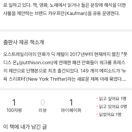
협업했고, 여러 독립 출판 만화를 펴냈다. 아내와 딸, 두 고양이와 함
로 일하고 있다. 책, 영화, 노래에서 읽거나 들은 문장에 해석을 더한
께 뉴욕 퀸스에 살며, 만화를 그리지 않을 때는 옷 생각을 하고 맥주를
사물을 제안하는 브랜드 카우프만(Kaufman)을 공동 운영한다.
마신다. 2017년부터 현재까지 웹진 『풋 디스 온』(Put This On)의
'스타일 앤드 패션 드로잉스'(Style and Fashion Drawings) 코너
에 빈티지 패션에 관한 만화를 연재한다. 이를 엮은 단행본 『뉴욕 스
출판사 제공 책소개
리프터』(New York Thrifter)가 한국에서 출간되었다.
오스트레일리아의 만화가 딕 캐럴이 2017년부터 현재까지 웹진 『풋
디스 온』(putthison.com)에 연재한 패션 만화들이 워크룸 프레스
의 제안으로 단행본으로 최초 출간되었다. 149 개의 에피소드가 '뉴
욕 스리프터'(New York Thrifter)라는 새로운 제목 아래 묶였다.
'스리프트'(thrift)란 '중고 물품을 찾아다니다'라는 뜻의 영어 단어이
다. 『뉴욕 스리프터』는 딕 캐럴이 평생 옷을 사랑해 온 '옷 덕후'이자
읽고 싶어요 1명
1
0
1
늦깎이 뉴요커로서 축적한, 빈티지 패션을 둘러싼 지식과 경험을 담
읽고 있어요 0명
100자평
리뷰
마이페이퍼
아낸다. "나는 평생 만화를 그렸어. 십 대 시절에는 옷 벌레가 되었지.
읽었어요 1명
쉬는 날이면 미드센추리 남성복을 찾아 빈티지 숍을 돌아다녀. 그리
이 책에 내가 남긴 글
고 이런 만화를 그리며 술집에 있기도 해."(「프롤로그」) 영국의 의류