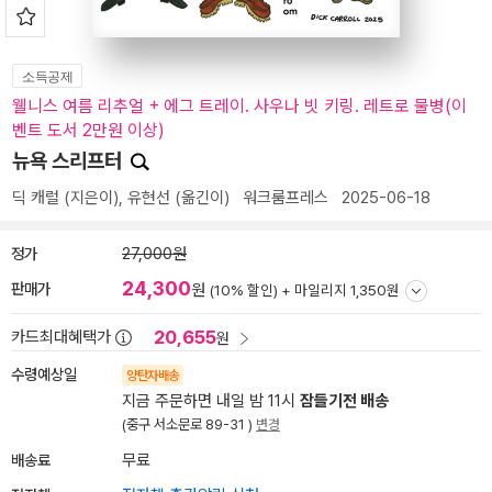
소득공제
웰니스 여름 리추얼 + 에그 트레이. 사우나 빗 키링. 레트로 물병(이
벤트 도서 2만원 이상)
뉴욕 스리프터
딕 캐럴
(지은이),
유현선
(옮긴이)
워크룸프레스
2025-06-18
정가
27,000원
24,300
판매가
원
(10% 할인) +
마일리지 1,350원
20,655
카드최대혜택가
원
수령예상일
양탄자배송
지금 주문하면 내일 밤 11시
잠들기전 배송
(중구 서소문로 89-31 )
변경
배송료
무료