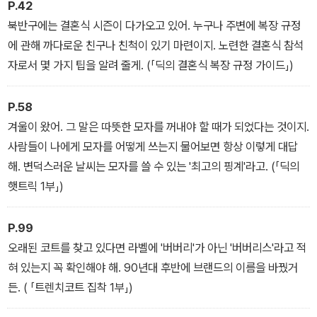
P.42
북반구에는 결혼식 시즌이 다가오고 있어. 누구나 주변에 복장 규정
코트부터 속옷까지, 모자부터 구두까지, 자가 격리용 실내복부터 결
에 관해 까다로운 친구나 친척이 있기 마련이지. 노련한 결혼식 참석
혼식 정장까지… 하여튼 우리 몸에 입고 신고 얹을 수 있으리라 생각
자로서 몇 가지 팁을 알려 줄게. (「딕의 결혼식 복장 규정 가이드」)
되는 거의 모든 빈티지 패션이 『뉴욕 스리프터』에 등장한다. 목차만
보아도 혹은 한두 편의 에피소드만 보아도 그 방대함과 집요함을 한
P.58
눈에 알아차릴 수 있을 것이다. "면 정장! 항상 주름져 있기 때문에 여
겨울이 왔어. 그 말은 따뜻한 모자를 꺼내야 할 때가 되었다는 것이지.
행 갈 때 입기 좋아."(「딕의 짐 싸기 목록 1부」) 물론 스타일링에 관한
사람들이 나에게 모자를 어떻게 쓰는지 물어보면 항상 이렇게 대답
이야기도 빠지지 않는다. 총 여섯 에피소드에 걸쳐 오스트레일리아
해. 변덕스러운 날씨는 모자를 쓸 수 있는 '최고의 핑계'라고. (「딕의
식, 미국식, 영국식, 일본식, 프랑스식으로 이어지는 '아이비 스타일
햇트릭 1부」)
탐방'이 대표적인 예이다. 브랜드, 옷의 형태, 심지어는 옷감의 재질에
대해서도 딕 캐럴은 엄청난 관심을 쏟는다.
P.99
오래된 코트를 찾고 있다면 라벨에 '버버리'가 아닌 '버버리스'라고 적
혀 있는지 꼭 확인해야 해. 90년대 후반에 브랜드의 이름을 바꿨거
든. ( 「트렌치코트 집착 1부」)