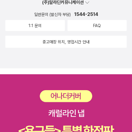
(주)알라딘커뮤니케이션
이미 있는 큰잿더미(대형아파트단지)부터 줄여서 “나무를 심는 마당
이 있는 작은집”으로 돌릴 때이다. 밭흙을 누리는 작은집에서 살아야
1544-2514
일반문의 (발신자 부담)
쓰레기도 빛도 줄며, 살림과 사랑이 깨어난다.#De l'autre cote de l
1:1 문의
FAQ
a pluie #PierreEmmanuelLyetㅍㄹㄴ글 : 숲노래·파란놀(최종규).
낱말책과 노래를 쓴다. 숲을 품은 시골에서 산다. 살림을 짓는 하루를
중고매장 위치, 영업시간 안내
가꾼다. 《열두 달 소꿉노래》, 《풀꽃나무 들숲노래 동시 따라쓰기》,
《새로 쓰는 말밑 꾸러미 사전》, 《미래세대를 위한 우리말과 문해력》,
《들꽃내음 따라 걷다가 작은책집을 보았습니다》, 《우리말꽃》, 《쉬운
말이 평화》, 《곁말》, 《책숲마실》, 《우리말 수수께끼 동시》, 《시골에
서 살림 짓는 즐거움》, 《이오덕 마음 읽기》를 썼다. blog.naver.co
m/hbooklove+'조진웅 소년범 전력' 첫 보도 기자, 소년법 위반 혐
의 무혐의https://n.news.naver.com/mnews/article/001/001
6084744?sid=102장휘국·장석웅 전 교육감, '전교조 후배' 장관호
지지 선언https://n.news.naver.com/mnews/article/003/001
3951968?sid=102장석웅 전 전남교육감, 보전받은 선거비용 전액
반환해야https://n.news.naver.com/article/001/001599026