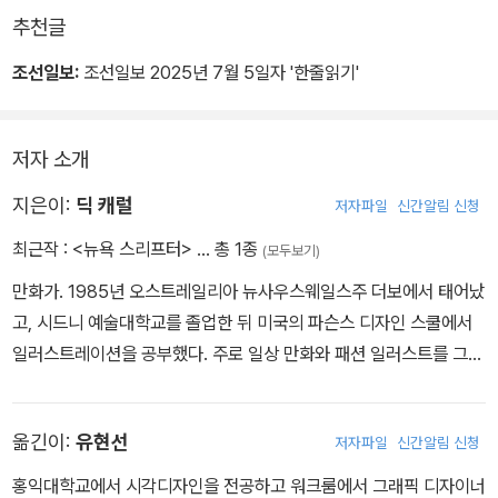
추천글
조선일보:
조선일보 2025년 7월 5일자 '한줄읽기'
저자 소개
지은이:
딕 캐럴
저자파일
신간알림 신청
최근작 :
<뉴욕 스리프터>
… 총 1종
(모두보기)
만화가. 1985년 오스트레일리아 뉴사우스웨일스주 더보에서 태어났
고, 시드니 예술대학교를 졸업한 뒤 미국의 파슨스 디자인 스쿨에서
일러스트레이션을 공부했다. 주로 일상 만화와 패션 일러스트를 그린
다. 『뽀빠이』(POPEYE), 『브루터스』(BRUTUS), 『폴리티코』(Poli
tico), 『뉴욕 포스트』(New York Post), 제이크루(J. Crew), 브룩
옮긴이:
유현선
저자파일
신간알림 신청
스 브라더스(Brooks Brothers), 리얼 매코이(The Real McCoy
s), 바라쿠타(Baracuta), 자라(Zara) 등 다양한 매체 및 브랜드와
홍익대학교에서 시각디자인을 전공하고 워크룸에서 그래픽 디자이너