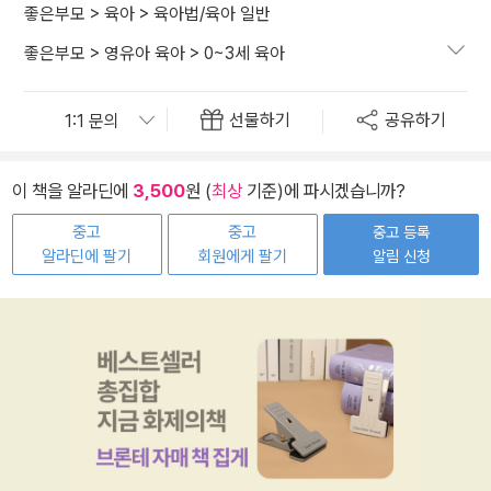
좋은부모
>
육아
>
육아법/육아 일반
좋은부모
>
영유아 육아
>
0~3세 육아
선물하기
공유하기
이 책을 알라딘에
3,500
원 (
최상
기준)에 파시겠습니까?
중고
중고
중고 등록
알라딘에 팔기
회원에게 팔기
알림 신청