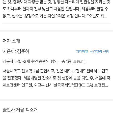
는 것, 결과보다 과정을 믿는 것, 감정을 다스리며 일관성을 지키는 것
도 하나부터 열까지 전부 낯설고 처음인 일입니다. 처음부터 잘할 수
없고, 실수는 ‘성장으로 가는 자연스러운 과정’입니다. “오늘도 최선
을 다했어. 내일 또 해보자”, “이 모든 과정이 아이와 행복한 삶을 살
아가는 과정이야!” 이런 말 한마디가 엄마 마음에 여유를 만들어주고,
그 여유가 아이에게도 안정감으로 전해집니다.
저자 소개
_ 9장 01. 수면 교육이 힘겨울 때 기억해야 할 것들
지은이:
김주하
저자파일
신간알림 신청
최근작 :
<0~2세 수면 습관의 힘>
… 총 1종
(모두보기)
서울대학교 간호학과를 졸업하고, 같은 대학 보건대학원에서 보건학
을 전공했다. 서울대병원 간호사로 첫 현장에 발을 디딘 후, 서울대 국
제보건센터 연구원, 외교부 산하 한국국제협력단(KOICA) 보건전문
관으로 일하며, 국내외 다양한 보건 현장을 경험했다. 특히 모자보건
사업을 통해 수많은 엄마와 아이들을 직접 만나면서 생애 초기의 건
강이 삶에 얼마나 큰 영향을 미치는지 절실히 느꼈다. 이후 영유아 수
출판사 제공 책소개