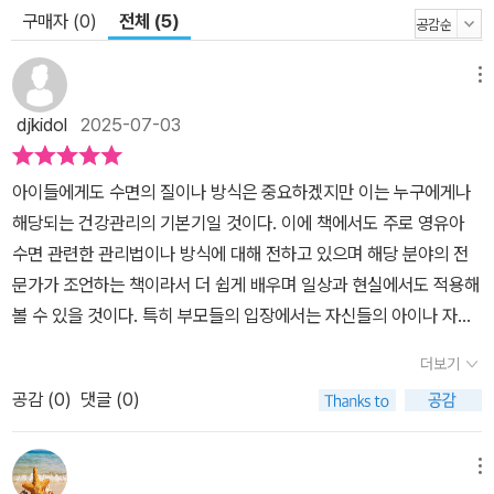
수 있고, 4단계와 5단계는 아이의 발달 상태, 부모의 양육 철학, 가정
구매자 (0)
전체 (5)
환경에 따라 조정 가능하여 각 가정에 맞는 깊이와 방향을 선택할 수
있다. 즉, 내 아이에게 꼭 맞는 수면 교육을 설계할 수 있는 유연한 구
메뉴
조다. 이 책의 압권은 수면 교육을 시작할 때 엄마들이 가장 힘들어하
는 ‘혹시 아이가 정서적으로 상처받는 건 아닐까?’, ‘혼자 잠들게 하면
djkidol
2025-07-03
관계가 멀어지지 않을까?’라는 불안과 고민에 대한 명쾌한 답과 과학
적인 이유를 제시한다는 점이다. 뿐만 아니라, 다양한 돌발 상황에 대
아이들에게도 수면의 질이나 방식은 중요하겠지만 이는 누구에게나
처하는 방법과 부모가 흔들릴 때마다 중심을 잡고 수면 교육을 이어
해당되는 건강관리의 기본기일 것이다. 이에 책에서도 주로 영유아
갈 수 있도록 돕는 실질적인 가이드를 함께 담고 있다. 이 책은 수면
수면 관련한 관리법이나 방식에 대해 전하고 있으며 해당 분야의 전
교육의 시작부터 진행까지 전 과정을 체계적으로 풀어내, 전체적인
문가가 조언하는 책이라서 더 쉽게 배우며 일상과 현실에서도 적용해
흐름을 자연스럽게 이해할 수 있게 한다. 이 로드맵을 따라 ‘완벽해야
볼 수 있을 것이다. 특히 부모들의 입장에서는 자신들의 아이나 자녀
한다는 부담감, 실패하고 싶지 않다는 조급함’을 버리고 가볍게 한 걸
의 성장에 있어서 필요로 한 정보와 방식을 제대로 배우고자 할 것이
더보기
음씩 나아가보자. 손꼽아 기다리던 평화로운 밤과 활기찬 아침이 어
며 실질적인 학습이나 교육과 관련한 부분은 조언서가 많지만 이 책
공감 (
0
)
댓글 (0)
느새 기적이 아닌 일상이 되어 있을 것이다.
처럼 수면과 관련한 가이드북은 많이 없다는 점을 고려해 본다면 구
체적으로 무엇을 배우며 활용해야 하는지, 읽으며 체감하게 될 것이
다.​<0~2세 수면 습관의 힘> 아이들의 성장은 속도에만 편중되어서
메뉴