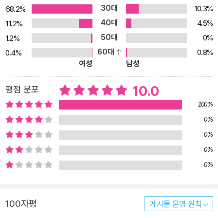
각과 반응이 만들어진다. 이처럼 중요한 시기에 어떤 수면 경험을 하
30대
10.3%
68.2%
느냐에 따라 아이는 앞으로 세상을 받아들이는 방식, 자기를 돌보는
40대
4.5%
11.2%
방식, 감정을 조절하는 방식에 이르기까지 삶의 기본 리듬을 다르게
50대
0%
1.2%
형성하게 된다. 또한 아이는 수면을 통해 안정감을 배우고, 스스로 조
60대
0.8%
0.4%
절하는 힘을 기른다. 스스로 잠드는 과정을 반복하며 하루를 마무리
여성
남성
하고, 새로운 하루를 준비하는 법을 익히는 것이다. 이러한 리듬은 이
후 유아기, 아동기, 청소년기까지 이어지며 생활 습관, 집중력, 감정
10.0
평점 분포
조절력 등 전반적인 발달의 기반이 된다. 따라서 이 시기에 수면의 흐
100%
름이 반복적으로 무너진다면, 아이에게 세상은 예측할 수 없고 불안
0%
정한 곳처럼 느껴질 수 있다. 단순히 수면 문제에만 그치지 않고, 일상
0%
전체의 긴장감이나 감정 기복으로 이어질 수 있는 것이다. 이처럼 생
애 첫 2년 동안 엄마가 수면을 어떻게 도와주느냐에 따라 아이의 몸
0%
과 마음은 보다 건강하게 성장할 수 있다. 하지만 아이를 잘 키우고 싶
0%
은 부모의 마음과는 다르게, 저자는 육아 현장에서 안타까운 모습을
자주 목격했다. 단시간 내에 극적인 효과를 기대하며 수면 교육 단계
100자평
게시물 운영 원칙
를 무시하고 진행하거나, 마음의 준비를 전혀 하지 않은 채 수면 교육