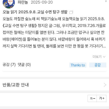
나서 오전 11시까지 천천히 음식물을 2250칼로리(kcal)정도 섭취
파란놀
2025-09-20
메뉴
하고 4~5시간가량 '집중된 사고'를 위한 시간을 갖는다. 그는 외출
오늘 읽기 2025.9.8. 교실 수면 탐구 생활
할 때는 반드시 선크림을 바르고 햇볕을 차단하는 SUV용 모자를 쓰
오늘도 까칠한 숲노래 씨 책읽기숲노래 오늘책오늘 읽기 2025.9.8.
고 선글라스를 착용한다. 매일 100여알의 영양·보충제를 복용하고,
《교실 수면 탐구 생활》 정지은 글·그림, 우리학교, 2019.7.26.가을로
매주 3회 고강도 운동을 하는 브라이언 존스는 술은 전혀 마시지 않
접어든 철에는 미닫이를 열면 된다. 그러나 조금만 덥구나 싶으면 찬
는다.오후 8시 30분에는 반드시 취침을 하는 그에게 매달린 의사들
바람(에어컨)을 틀어놓는 분이 많다. 바깥바람이 들어와서 훅 바뀌기
은 총 30여명으로 이들에게 정기적으로 체지방 스캔과 자기공명영
까지 살짝 기다리면 될 텐데, 둘레를 보면 이만 한 짬을 못 기다리기
상(MRI) 검사를 받는다.이렇게 수년간의 수백만 달러가 투입된 초
일쑤이다. 순이돌이는 언제나 ‘하나 + 하나’라는 결에 맞추어 태어난
고가 역노화 프로젝트를 진행했던 백만장자가 마침내 공개한 장수 비
더보기
다. 사내바보(남아선호)에 사로잡힌 나머지 딸을 함부로 굴린 슬픈 굴
결의 결론은 가장 오래된 건강 원칙에서 크게 벗어나지 않았다. 설탕
공감 (
7
)
댓글 (0)
레에 갇힌 터라 삶길이 흔들릴 뿐이다. 온누리 암수(여남)는 고루 태
과 가공식품, 튀긴 음식, 술을 피하고 채소·과일·견과류 중심 식단을
어나서 자라고 어울려서 새롭게 한빛을 이루기에 들숲메바다가 푸르
유지하고 식사 후 가볍게 걷거나 스쿼트를 하며 규칙적인 근력 운동
다. 그나저나 우리나라 서울(행정수도)을 ‘서울’도 ‘세종’도 아닌 ‘부
과 스트레칭을 하고 매일 8시간 수면, 밤 12시 이전 취침 해야 스트
반품/교환 안내
산’으로 삼을 노릇이지 싶다. 아니, ‘서울(수도)’을 해마다 옮겨야지
레스를 받을 때 호흡으로 몸을 안정시키는 습관을 기르면 수 백억을
싶다. 나라지기와 나라일꾼은 해마다 일터를 골고루 돌면서 온나라를
쏟아 붓지 않아도 노화 진행 상황의 속도를 늦추며 건강한 삶을 유지
살펴야지 싶다. 해마다 뭇고을을 돌면서 일하면 막삽질이 사라지면서
할 수 있다.누구나 쉽게 실천 할 수 있는 노화 프로젝트의 핵심은 GL
서로돕기와 어깨동무가 저절로 피어날 테지. 《교실 수면 탐구 생활》