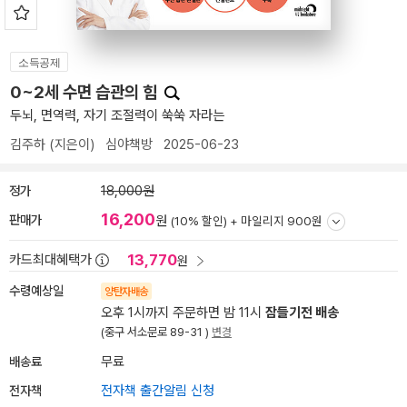
소득공제
0~2세 수면 습관의 힘
두뇌, 면역력, 자기 조절력이 쑥쑥 자라는
김주하
(지은이)
심야책방
2025-06-23
정가
18,000원
16,200
판매가
원
(10% 할인) +
마일리지 900원
13,770
카드최대혜택가
원
수령예상일
양탄자배송
오후 1시까지 주문하면 밤 11시
잠들기전 배송
(중구 서소문로 89-31 )
변경
배송료
무료
전자책
전자책 출간알림 신청