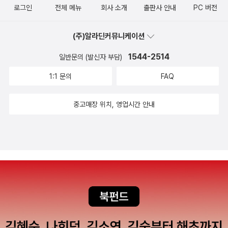
P-1 비만 치료제를 복용이나 웨어러블 기기를 착용해서 실시간 건강
로그인
전체 메뉴
회사 소개
출판사 안내
PC 버전
을 읽었다. 배우러 나온 아이들이 배우지 않고서 자는 이 나라는 더없
데이터 관리를 한다거나 줄기 세포 주입 같은 다양한 의료 시술보
이 딱하다. 왜 아이들은 안 배우고서 엎드리거나 꾸벅꾸벅 졸아야 하
다 충분히 자고, 술을 줄이고, 몸을 꾸준히 움직이라는 것이다. OEC
(주)알라딘커뮤니케이션
는가. 이 아이들은 푸른철에 왜 살림도 사랑도 숲도 등진 채 수렁(대
D 통계에 따르면 한국인 평균 수면 시간은 7시간 51분으로 OECD
학입시)에 얽매여야 하는가. 누가 아이들 발을 묶는가. 이제는 길(학
1544-2514
일반문의 (발신자 부담)
회원국 가운데 일본을 제외하고는 가장 낮다.인간은 잠자는 동안 뇌
교·집·마을·나라·일터)을 새로 짤 노릇이라고 본다. 종이(졸업장)를 따
에 쌓인 노폐물이 청소 되기 때문에 적절한 수면 시간은 뇌 건강에도
1:1 문의
FAQ
서 돈벌이를 찾아나서는 틀이 아닌, 스스로 살림을 짓도록 북돋우고
중요한 영향을 미친다는 사실을 잘 알고 있다 하더라도 현대인들 대
이끄는 ‘참살림터’로 바꿔야지 싶다.ㅍㄹㄴ글 : 숲노래·파란놀(최종
다수는 불면증에 시달리고 있다.잠만 잘 자도 금세 활력을 되찾을 정
중고매장 위치, 영업시간 안내
규). 낱말책을 쓴다. 《풀꽃나무 들숲노래 동시 따라쓰기》, 《새로 쓰는
도로 인간에게 <잠>은 보약과 같다. 인생의 3분의 1을 자면서 보내
말밑 꾸러미 사전》, 《미래세대를 위한 우리말과 문해력》, 《들꽃내음
는 인간에게 잠은 진정 신이 선사한 가장 위대한 선물 중 하나 일 것이
따라 걷다가 작은책집을 보았습니다》, 《우리말꽃》, 《쉬운 말이 평
다.산다는 건 앓는 것잠은 16시간마다 그 고통을 누그러뜨린다.-샹플
화》, 《곁말》, 《책숲마실》, 《우리말 수수께끼 동시》, 《시골에서 살림
뢰리
짓는 즐거움》, 《이오덕 마음 읽기》을 썼다. blog.naver.com/hboo
klove