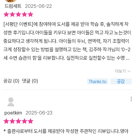
도 안되며 때로는 제대로 된 방식으로 접하며 장기적인 관리나 관심
드럼세트
2025-06-22
을 가져야 한다는 점을 참고해야 한다. 이 책도 영유아 수면 관리법이
나 방식에 대해 전하지만 해당 분야를 더 쉽게 이해하기 위한 다양한
[서평단 이벤트]에 참여하여 도서를 제공 받아 학습 후, 솔직하게 작
키워드나 용어에 대해서도 함께 전하고 있어서 새롭게 다가오는 정보
성한 후기입니다.​아이들을 키우다 보면 아이들은 먹고 자고 노는것이
나 지식도 많을 것이다. 또한 아이들의 경우 부모나 어른들의 마음대
중요하다고 생각하게 됩니다. 아이들의 두뇌, 면역력, 자기 조절력이
로 안되는 부분이 많고 다양한 변수가 많아서 더 어렵게 느껴지는 존
크게 성장할수 있는 방법을 설명하고 있는 책, 김주하 작가님의 '0~2
재일 것이다. 그렇다면 더 나은 방식으로 배우며 활용하는 자세가 기
세 수면 습관의 힘'을 리뷰합니다. 실전적으로 실천할수 있는 수명 교
본적일 것이며 책에서도 구체적인 사례와 방식, 조언 등을 통해 해당
육은 어떤것인지, 현장밀착 실천 방법을 제공하고 있습니다. 책의 시
영역을 표현하고 있으며 생각 이상으로 수면이 다양한 부분을 결정하
더보기
작은 아이는 왜 쉽게 잠들지 못할까? 질문에 대한 답을 찾는것으로
거나 일정한 영향력을 제공하고 있다는 점도 읽으며 알게 될 것이다.
공감 (
0
)
댓글 (0)
책은 시작됩니다. 우선 아이들의 수면리듬을 이해하고 알아가는것으
<0~2세 수면 습관의 힘> 한 개인의 성장에 있어서도 영유아 시기는
로 시작합니다. 아이들의 수면 패턴, 수면리듬을 이해하는것을 시작
절대적으로 중요할 것이다. 이 시기를 잘 보냈다면 좋은 형태로 자라
합니다. 도한 아이들의 습관 및 습성을 이해합니다. 왜 아이들은 자주
메뉴
날 것이며 반대의 경우에는 부정적인 경험이나 트라우마 등에 시달릴
깨는지, 잠들 때 우는것은 무엇인지등 아이들에게는 당연한 일이지만
수 있다는 점을 고려한다면 어떤 형태로 접하며 제대로 배워야 하는
poetkim
2025-06-23
보통 부모들이 알지못하는 습성에 대해 설명하는 것으로 시작합니다.
지도 함께 접하며 판단해 보자.​<0~2세 수면 습관의 힘> 주로 영유아
수면 교육은 어떤것인지 왜 필요한지 어떻게 적용해야 하는지 설명합
아이를 둔 부모들을 위한 가이드북이지만 예비 부부나 수면 습관이나
* 출판사로부터 도서를 제공받아 작성한 주관적인 리뷰입니다.영아
니다. 올바른 수면을 위해 부모가 생각하고 고민해야 하는것을 보여