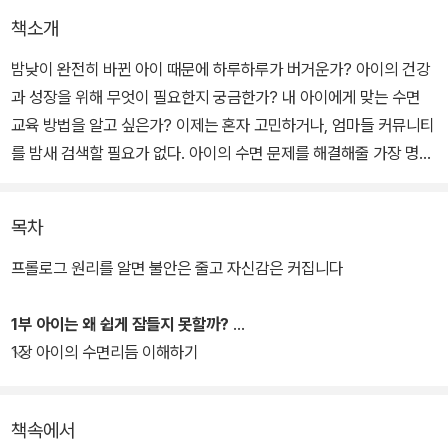
책소개
밤낮이 완전히 바뀐 아이 때문에 하루하루가 버거운가? 아이의 건강
과 성장을 위해 무엇이 필요한지 궁금한가? 내 아이에게 맞는 수면
교육 방법을 알고 싶은가? 이제는 혼자 고민하거나, 엄마들 커뮤니티
를 밤새 검색할 필요가 없다. 아이의 수면 문제를 해결해줄 가장 명쾌
한 방법이 여기 있다. 보건소와 산후조리원에서 입소문이 난 인기 강
연자이자, 인스타그램에서 5만 명의 엄마들에게 선택받은 영유아 수
목차
면 전문가 김주하 대표가 모든 노하우를 한 권의 책에 정리했다.
프롤로그 원리를 알면 불안은 줄고 자신감은 커집니다
이 책에 소개된 수면 교육 로드맵은 이미 수천 명의 부모와 아이들이
경험하고 검증한 방법을 토대로 만들어졌다. 다양한 사례를 바탕으로
1부 아이는 왜 쉽게 잠들지 못할까?
하고 있어 누구나 쉽게 이해할 수 있고, 책을 덮는 순간 아이에게 바로
1장 아이의 수면리듬 이해하기
적용해 실질적인 변화를 느낄 수 있다. 무엇보다 내 아이의 발달 상태,
부모의 양육 철학, 가정환경까지 고려해 단계별 맞춤 조정이 가능하
책속에서
다는 점이 가장 큰 장점이다. 그래서 어렵지 않게 내 아이와 가족에게