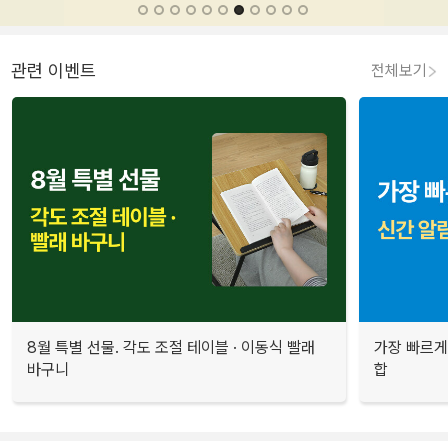
관련 이벤트
전체보기
8월 특별 선물. 각도 조절 테이블 · 이동식 빨래
가장 빠르게
바구니
합