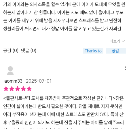
관리법에 대해 자세히 배우고자 하는 분들도 함께 읽으며 참고해 본
기의 아이와는 의사소통을 할수 없기때문에 아이가 도대체 무엇을 원
줍니다. 수면환경 세팅, 아이에 맞는 하루 일과 만들기, 통잠 늘릭, 스
다면 이를 현실과 일상에서도 더 쉽게 이해하며 활용해 볼 수 있을 것
하는지 알아내기 참 힘듭니다. 아이는 시도 때도 없이 울어대고 부모
스로 잠들기등 전략적인 방법을 통해 아이들의 수면의 질을 높일수
이다. 쉽다면 쉽고, 어렵다면 어려운 분야와 주제에 대한 가이드라인,
는 아이를 재우기 위해 밤을 지새우다보면 스트레스를 받고 완전히
있는 방법을 설명합니다. 아이들의 넘치는 에너지를 소모하고 잠을
어떤 형태로 영유아 관련한 수면 관리나 긍정의 습관화를 장착하며
생활리듬이 깨지면서 내가 정말 아이를 잘 키우고 있는건가 자괴감이
자면서 보충할수 있는 패턴은 가장 기본적인 방법입니다. 내 아이 맞
좋은 부모나 어른이 되기 위한 과정을 경험해야 하는지, 또한 저자는
들기도 하고 심한 경우는 심각한 산후우울증을 겪게 되기도 합니
춤 수면교육 5단계를 숙지하면서 아이들의 수면이 안정적으로 바뀔
더보기
어떤 방식으로 배우며 활용해야 하는지도 자세히 전하고 있어서 해당
다. 특히 첫 아이를 키우는 것은 부모로서 절대 경험한 적이 없기에 더
수 있는것을 경험할수 있다고 합니다. 부모의 양육철학, 가정환경에
주제와 분야에 대해 관심이 있는 분들이라면 함께 해볼 것을 권하고
공감 (
0
)
댓글 (0)
욱 어려움이 있으며 우리나라이 경우 아이수면과 관련해서 제대로 교
따라 달라질수 있는 아이의 미래를 고민하게 되는 시간이 됩니다.
싶다.
육을 시켜줄수 있는 프로그램도 없어 초보부모의 경우 다양한 방식으
로 아이의 숙면 가능 방법을 써보긴한데 그게 제대로 효과를 내기 힘
메뉴
들죠.저자는 이 책을 통해 아이의 수면이 단순한 휴식이 아님을 우리
aomm33
2025-07-01
에게 주지시키고 있는데요. 아이의 잠은 그냥 자는 것이 아니라 성장
호르몬이 제대로 분비도기고 세포가 회복되며 면역 기능이 활발히 작
<출판사로부터 도서를 제공받아 주관적으로 작성한 글입니다>잠은
동하는데 도움을 준다고 합니다. 그리고 그냥 아이의 수면 문제를 고
인간이 살아가는데 반드시 필요한 것이다. 잠을 제대로 자지 못하면
민할 것이 아니라 우선 아이와 부모가 제대로 소통했는지를 돌이켜보
여러 부작용이 생기는데 이에 대한 스트레스도 만만치 않다. 특히 산
라고 우리에게 조언하고 있습니다. 그만큼 아이의 하루를 제대로 이
후우울증의 원인이 되기도 하는데 잠을 자주깨는 아이를 달래주느라
해하고 그 흐름에 부모가 함께 하는 것이 중요함을 알수 있는데요.수