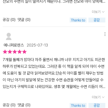
산모의 수면의 질이 떨어지기 때문이다. 그러면 산모와 아이 양쪽에
면의 원리를 이해하는데서 시작해하여 점진적으로 아이의 수면습관
다 부정적인 영향을 미치게 되는데 그러지 않기 위해서라도 어렸을
을 잘 만든다면 부모는 육아에 대한 불안감으로 벗어날수 있고 그래
더보기
때부터 아이의 수면습관을 잘 잡아주는게 중요하다고 생각한다. 신생
야 또 일상의 회복 역시 빨라진다고 할수 있습니다. 어떻게 아이를 위
공감 (
0
)
댓글 (0)
아시기 때부터 수면습관을 잘 들일 수 있도록 관련 책으로 공부해보
한 수면환경을 만들 것인지, 또 아이에게 맞는 하루 일과는 어떻게 만
면 좋을 것같아 읽어보게 되었다.엄마 뱃속에서 어둠에만 익숙해져있
들 것인지 , 통잠은 어떻게 늘리는 연습을 할 것인지 정말 소중한 교육
던 아이는 세상에 나와 빛이라는 자극을 마주하게 된다고 한다. 처음
메뉴
로드맵을 이 책에서 우리는 발견할수 있습니다.저자는 아이의 부모에
엔 밤낮없이 잠을 자다가 개월수가 지날수록 잠이 줄어든다고 하는데
게 너무 수면의 성공, 실패 여부에 집착하지 말고 과정 자체를 바라보
예니퍼로렌스
2025-07-13
이 때부터 습관을 잘 들일수 있도록 신경을 써줘야 한다. 아이가 자주
라고 조언하고 있는데요. 낯선 것이기에 부모는 잘 모르고 실수를 통
깨는 것이 안좋은 것인줄 알았었는데 사실 아이는 어른보다 수면주기
해서 배우는 것이고 실수를 실패로 생각하지 말라는 따뜻한 충고는
7개월 둘째가 밤마다 자주 울면서 깨니까 너무 지치고 아기도 피곤한
가 짧아 얕은 잠을 더 많이 자므로 이것이 이상한 것은 아니라고 한다.
부모에게 힘이 될 것 같습니다. 그리고 부모의 마음이 불안하면 그 감
하루가 반복되고 있었는데요. 그러던 중 이 책을 알게 되어 아이 수면
깨어난 것처럼 보여도 아직 자고 있는 경우가 있어 냅두면 스스로 다
정이 고스란히 아이에게 전달해지고 아이의 수면에도 영향을 미치기
에 도움이 될 것 같아 읽어보았어요.단순히 아이를 빨리 재우는 방법
시 잠이 드는 경우가 있기에 엄마가 불안해 하지 않고 일단 아이를 잘
에 부모는 우선 아이에게 해주는 만큼 자기 자신에게도 잘 대해주어
이 아닌 아기의 발달에 맞는 건강한 수면 습관을 어떻게 만들어갈 수
관찰해 적절한 반응을 하는게 중요할 것같다. 이런 지식들을 몰랐다
야한다는 것이 딱 와 닿더라구요.
있는지가 구체적으로 나와있어요. 생후 몇 개월에는 수면 리듬이 어
면 나도 신생아를 키울 때 스트레스를 많이 받았을텐데 미리 이런 정
떻게 달라지고, 어떤 환경이 아기의 숙면을 도와주는지, 또 수면 교육
보를 알아두니 좋은 것같다. 앞부분엔 산모가 알아야 할 수면관련 지
더보기
을 언제 어떻게 시작해야 하는지 단계별로 설명되어 있어 막막했던
식들이 나온다면, 뒷부분부턴 개월수에 맞춰 실제로 따라해볼 수 있
공감 (
0
)
댓글 (0)
마음이 한결 편안해졌습니다.수면은 훈련이 아닌 습관이라고 합니다.