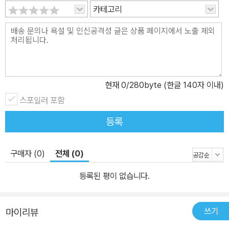
을 시작해 부모의 불안함과 조급함을 아이에게 고스란히 전달시킨 경
카테고리
우 등이다. 저자는 “엄마는 아이를 도와주는 사람이 아니라, 그 가능
성을 먼저 믿어주는 사람”라고 말하며, 이 책을 통해 가장 효과적이고
부드럽게 수면 습관을 아이에게 안착시켜주는 방법을 제시한다. “원
리를 알면 불안은 줄어들고 자신감은 커진다!” 실전에서 통하는 ‘세상
에서 가장 쉬운 수면 교육 로드맵’ 아이의 밤낮이 잡히고 수면 패턴이
현재
0
/280byte (한글 140자 이내)
안정된다는 이른바 ‘100일의 기적’, ‘돌의 기적’은 결코 저절로 일어
나지 않는다. 하지만 ‘수면의 원리와 방법’을 이해하면 그 기적은 의외
스포일러 포함
로 쉽게 만들 수 있다. 이 책에서는 먼저 ‘아이의 수면 리듬 이해하기,
등록
아이가 잠들기 전에 우는 이유, 일반 울음과 잠울음의 차이, 개월 수별
깨어 있는 시간, 낮잠 시간, 통잠 시간’ 등 수면 교육의 기본 원칙과 기
구매자 (0)
전체 (0)
준을 짚어 주어 원리를 이해할 수 있도록 안내한다. 이를 쉽게 이해시
킨 후에는 저자의 노하우를 집대성한 ‘실전에서 통하는 수면 교육 로
등록된 평이 없습니다.
드맵’을 소개한다. 이 로드맵은 총 5단계로 구성되어 있지만, 모든 가
정에서 5단계까지 진행해야 하는 것은 아니다. 1~3단계인 수면 환경
쓰기
마이리뷰
세팅과 하루 일과 만들기만으로도 아이의 수면은 눈에 띄게 안정될