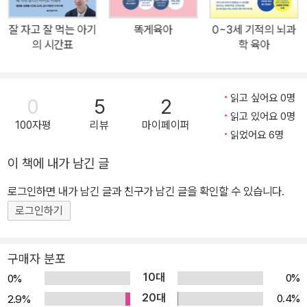
보다 내 아이의 발달 상태, 부모의 양육 철학, 가정환경까지 고려해 단
계별 맞춤 조정이 가능하다는 점이 가장 큰 장점이다. 그래서 어렵지
잘 자고 잘 먹는 아기
똑게육아
0~3세 기적의 뇌과
않게 내 아이와 가족에게 딱 맞는 수면 교육을 설계할 수 있다. 수면
의 시간표
학 육아
습관은 단순히 아이를 재우는 훈련이 아니다. 부모와 아이 모두의 생
활 리듬을 바로잡고, 무너진 일상을 회복하는 출발점이다. 그래서 아
이의 하루 리듬이 안정되고 스스로 잠들 수 있게 되면 아이는 컨디션
읽고 싶어요 0명
0
5
2
이 좋아지고, 엄마는 한결 편안한 마음으로 육아를 할 수 있게 된다.
읽고 있어요 0명
100자평
리뷰
마이페이퍼
만일 아이의 수면 패턴이 매일 달라져 종일 긴장 속에 있다면, 아이의
읽었어요 6명
울음 신호를 알아채지 못해서 안절부절못하는 일상이 지속되고 있다
이 책에 내가 남긴 글
면 이 책과 함께 오늘부터 수면 교육을 시작해보자. 부모에게 불안과
로그인하면 내가 남긴 글과 친구가 남긴 글을 확인할 수 있습니다.
피로 대신 여유와 미소가 자리 잡고, 가족 모두가 편안한 회복의 시간
을 누리는 새로운 일상이 펼쳐질 것이다. “생애 첫 2년, 수면 습관이
로그인하기
아이의 평생을 설계한다!” 아이의 두뇌 발달부터 면역력 강화, 자기
조절력까지 키우는 결정적 비밀 생애 첫 2년 아이의 수면 습관은 왜
구매자 분포
중요할까? 이 시기에는 아이의 성장과 발달이 가장 빠르게 이루어진
10대
0%
0%
다. 뇌의 구조가 형성되고 신경회로가 연결되며, 외부 세계에 대한 감
20대
0.4%
2.9%