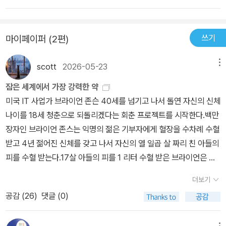
는 로드맵이 나오는데 이유식먹는 시간까지 구체적으로 나와 따라하
억지로 재우려는 것이 아니라, 아이가 스스로 잠들 수 있도록 신호를
기 좋아보였다. 또 아기의 성향에 따라 적용해볼 수 있는 계획표도 여
주고 일관된 루틴을 만들어가는 과정이 중요하다고 하네요. 저처럼
러개라 상황에 맞게 수정해가며 적용해보면 좋을 것같다. 아이를 낳
쓰기
마이페이퍼 (2편)
내 아기만 유난히 잠을 못 자는 건 아닌지 불안해하던 초보 엄마들은
고 신생아를 본격적으로 키우는 기간엔 바빠서 이런 책을 찾아보기
실질적인 도움을 많이 받을 수 있을 것 같았어요.아직 완벽하게 쭉 자
힘들 것같은데 아이를 낳기 전 미리 읽어보면 도움이 많이 될 것같다.
scott
2026-05-23
메뉴
는 것은 아니지만 수면 루틴을 만들고 난 후 아이도 안정되고 저도 이
전보다 훨씬 덜 지치는 하루를 보내고 있어요. 아기의 수면 문제로 힘
잠은 세계에서 가장 강력한 약
든 시간을 보내고 있는 부모님들에게 꼭 추천합니다.
미국 IT 사업가 브라이언 존슨 40세를 넘기고 나서 돌연 자신의 신체
나이를 18세 청춘으로 되돌리겠다는 회춘 프로젝트를 시작한다.백만
장자인 브라이언 존스는 익명의 젊은 기부자에게 혈장을 수차례 수혈
받고 4년 젊어진 신체를 갖고 나서 자신의 열 일곱 살 짜리 친 아들의
피를 수혈 받는다.17살 아들의 피를 1 리터 수혈 받은 브라이언은 피
에서 분리한 혈장을 투여 받아서 46세 나이를 37세 육체로 되돌렸
더보기
고 피부는 28세 구강 상태는 17살, 폐활량은 18세 수준 까지 되돌
공감 (
26
)
댓글 (0)
렸다.매년 회춘 하기 위해 27억의 돈을 쏟아 붓는 브라이언 존스의
하루 일과는 철저한 회춘 프로젝트에 맞춰져 있다.오전 6시에 일어