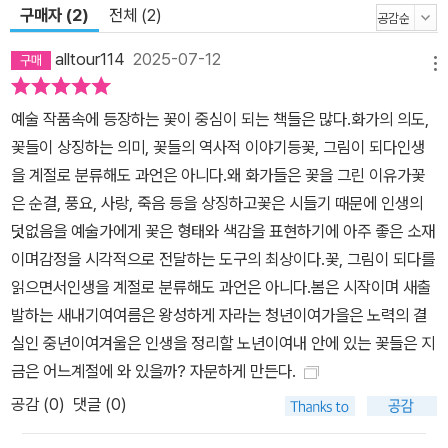
않고, 꽃이 품은 다양한 상징과 역사, 그리고 각 화가들의 내면과 시대
구매자 (2)
전체 (2)
적 배경까지 폭넓게 탐구합니다. 반 고흐의 열정적인 해바라기, 모네
의 빛과 색채가 어우러진 수련, 클림트의 화려한 양귀비 등 각 거장들
alltour114
2025-07-12
메뉴
의 작품 속 꽃들은 저마다의 숨은 메시지와 상징을 지니고 있습니다.
저자는 이러한 요소들을 쉽고 깊이 있게 풀어내며, 독자들이 작품을
예술 작품속에 등장하는 꽃이 중심이 되는 책들은 많다.화가의 의도,
단순한 시각적 감상을 넘어서 화가의 삶과 시대를 이해할 수 있도록
꽃들이 상징하는 의미, 꽃들의 역사적 이야기등꽃, 그림이 되다인생
돕습니다. 이를 통해 독자들은 꽃 그림을 매개로 예술사 전반에 걸친
을 계절로 분류해도 과언은 아니다.왜 화가들은 꽃을 그린 이유가꽃
풍부한 이야기와 통찰을 자연스럽게 경험하게 됩니다. 《꽃 그림이 되
은 순결, 풍요, 사랑, 죽음 등을 상징하고꽃은 시들기 때문에 인생의
다》는 꽃 그림에 숨겨진 다양한 이야기와 화가들의 깊은 내면을 섬세
덧없음을 예술가에게 꽃은 형태와 색감을 표현하기에 아주 좋은 소재
하게 담아냈습니다. 이 책은 꽃을 통해 예술과 삶, 역사와 문화를 새롭
이며감정을 시각적으로 전달하는 도구의 최상이다.꽃, 그림이 되다를
게 바라보게 하며 꽃 그림을 사랑하는 독자에게 깊은 울림과 오랜 여
읽으면서인생을 계절로 분류해도 과언은 아니다.봄은 시작이며 새출
운을 선사할 것입니다.
발하는 새내기여여름은 왕성하게 자라는 청년이여가을은 노력의 결
실인 중년이여겨울은 인생을 정리할 노년이여내 안에 있는 꽃들은 지
금은 어느계절에 와 있을까? 자문하게 만든다.
공감 (
0
)
댓글 (0)