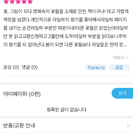
꽃, 그림이 되다.명화속의 꽃들을 소재로 만든 책이구나! 라고 가볍게
책장을 넘겼다.개인적으로 라일락의 향기를 좋아해서라일락 페이지
를 넘기는 순간라일락 부분만 파본이네!다른 꽃들은 읽었는데라일락
만 못 읽고교환신청하고 2틀만에 도착!라일락 부분을 읽다보니추억
의 향기를 되 살아난다.봄이 되면 다른 꽃들보다 라일랄은 먼저 핀다.
길거리를 지나가다라일락의 향기를 맡으면몸과 머리는 따로 움직인
더보기
다.아직은 꼼샘추위 때문에 몸을 감싸고 있는데머리는 몸에서 날아갈
공감 (
0
)
댓글 (0)
듯 이 가볍고오묘한 향기에 취해 있다. 그리고, 가던 길을 멈춘다.향기
에 대한 추억을 상기시키기 시작한다.중간생략꽃, 그림이 되다를 읽
으면서흐렸던 추억의 향기를 되살아나게 해 준작가님에게 감사함을
쓰기
마이페이퍼 (0편)
전합니다.
등록된 글이 없습니다
반품/교환 안내