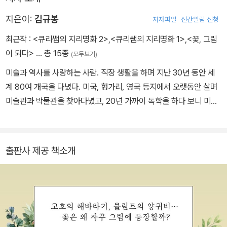
지은이:
김규봉
저자파일
신간알림 신청
최근작 :
<큐리쌤의 지리명화 2>
,
<큐리쌤의 지리명화 1>
,
<꽃, 그림
이 되다>
… 총 15종
(모두보기)
미술과 역사를 사랑하는 사람. 직장 생활을 하며 지난 30년 동안 세
계 80여 개국을 다녔다. 미국, 헝가리, 영국 등지에서 오랫동안 살며
미술관과 박물관을 찾아다녔고, 20년 가까이 독학을 하다 보니 미술
과 역사에 나름 일가견을 갖게 되었다. 현재 국내 다양한 매체에서 명
화를 바탕으로 역사와 여행에 관련된 이야기들을 풀어내고 있으며 최
근에는 서예의 매력에 빠져 작품활동을 하고 있다. 미술과 관련된 역
출판사 제공 책소개
사, 영화, 지리 등 다양한 이야기를 바탕으로 글을 쓰고 알리는 일에
관심이 많다. 서울대학교 사회과학대학 지리학과를 졸업하고 미국 미
시간대학교 MBA를 수료했다. 지은 책으로는 『꽃, 그림이 되다』, 『로
마사 미술관 1, 2, 3』, 『미래의 런던, 아이코닉 런던』(공저), 『뜻밖의
화가들이 주는 위안』(공저)이 있다.