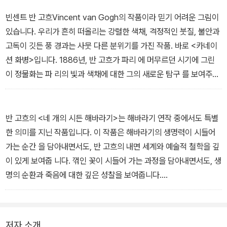
-<2장 천년지애 千年之愛> 중에서
빈센트 반 고흐Vincent van Gogh의 작품이라 믿기 어려운 그림이
있습니다. 우리가 흔히 떠올리는 강렬한 색채, 격정적인 붓질, 불안과
고독이 깃든 풍 경과는 사뭇 다른 분위기를 가진 작품. 바로 <카네이
션 화병>입니다. 1886년, 반 고흐가 파리 에 머무르던 시기에 그린
이 정물화는 파 리의 빛과 색채에 대한 그의 새로운 탐구 를 보여주는
특별한 작품입니다.
- <3장 화양연화 花樣年華> 중에서
반 고흐의 <네 개의 시든 해바라기>는 해바라기 연작 중에서도 특별
한 의미를 지닌 작품입니다. 이 작품은 해바라기의 생명력이 시들어
가는 순간 을 담아내면서도, 반 고흐의 내면 세계와 예술적 철학을 깊
이 있게 보여줍 니다. 꺾인 꽃이 시들어 가는 과정을 담아내면서도, 생
명의 순환과 죽음에 대한 깊은 성찰을 보여줍니다.
- <4장 인생무상 人生無常> 중에서
저자 소개