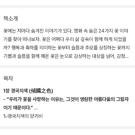
책소개
꽃에는 저마다 숨겨진 이야기가 있다. 명화 속 숨은 24가지 꽃 이야
기를 찾아 떠나보자. 꽃은 어쩌다 우리 삶 깊숙이 함께 하게 되었을
까? 행복과 축하를 의미하는 꽃부터 슬픔과 추모를 상징하는 꽃까지
기쁨과 슬픔을 함께 해온 꽃은 눈으로 감상하는 대상을 넘어, 감정과
기억을 담아내는 언어가 되어왔다. 화가들은 꽃을 통해 말하지 못한
감정과 시대의 정서를 전했다. 그림 속 꽃은 단순한 장식과 배경이 아
목차
니라, 화가의 시선과 내면을 담아낸 언어이자 상징이다.
1장 경국지색 (傾國之色)
한 송이 꽃에 담긴 의미는 때론 말보다 더 깊고 솔직한 언어가 되기도
- “우리가 꽃을 사랑하는 이유는, 그것이 영원한 아름다움의 그림자
한다. 《꽃, 그림이 되다》는 고흐의 해바라기, 모네의 수련처럼 잘 알
이기 때문이다.”
려진 꽃 그림부터 워터하우스, 서전트, 티소 등 거장들의 작품 속에 숨
1. 경국지색의 양귀비
겨진 꽃의 상징과 문화적 맥락, 화가의 개인사와 예술 철학을 함께 들
2. 절개의 상징 매화 with 아몬드꽃
여다본다. 양귀비, 장미, 국화, 백합, 튤립처럼 우리에게 익숙한 꽃들