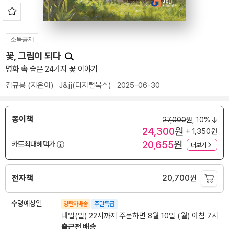
소득공제
꽃, 그림이 되다
명화 속 숨은 24가지 꽃 이야기
김규봉
(지은이)
J&jj(디지털북스)
2025-06-30
종이책
27,000
원,
10%
24,300
원
+ 1,350원
20,655
원
카드최대혜택가
더보기
전자책
20,700
원
수령예상일
양탄자배송
주말특급
내일(일) 22시까지 주문하면 8월 10일 (월) 아침 7시
출근전 배송