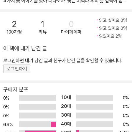
4가지 꽃 이야기를 찾아 떠나보자. 꽃은 어쩌다 우리 삶 깊숙이 함께
하게 되었을까? 행복과 축하를 의미하는 꽃부터 슬픔과 추모를 상징
하는 꽃까지 기쁨과 슬픔을 함께 해온 꽃은 눈으로 감상하는 대상을
읽고 싶어요 0명
2
1
0
넘어, 감정과 기억을 담아내는 언어가 되어왔습니다. 화가들은 꽃을
읽고 있어요 0명
100자평
리뷰
마이페이퍼
통해 말하지 못한 감정과 시대의 정서를 전했습니다. 그림 속 꽃은 단
읽었어요 2명
순한 장식과 배경이 아니라, 화가의 시선과 내면을 담아낸 언어이자
이 책에 내가 남긴 글
상징입니다. 삶과 죽음, 사랑과 욕망, 이상과 현실— 한 송이 꽃에 담
긴 의미는 때론 말보다 더 깊고 솔직한 언어가 되기도 합니다. 《꽃, 그
로그인하면 내가 남긴 글과 친구가 남긴 글을 확인할 수 있습니다.
림이 되다》는 고흐의 해바라기, 모네의 수련처럼 잘 알려진 꽃 그림부
로그인하기
터 워터하우스, 서전트, 티소 등 거장들의 작품 속에 숨겨진 꽃의 상징
과 문화적 맥락, 화가의 개인사와 예술 철학을 함께 들여다봅니다. 양
구매자 분포
귀비, 장미, 국화, 백합, 튤립처럼 우리에게 익숙한 꽃들이 각기 다른
10대
0%
0%
시대와 작가의 손에서 어떻게 변주되었는지를 따라가다 보면, 화폭
20대
0%
0%
속 꽃은 더 이상 장식이 아닌 것을 알게 됩니다. 꽃 그림은 화가의 세
30대
0%
0%
계를 들여다보는 창이자, 우리가 예술과 조금 더 가까워질 수 있는 통
40대
로입니다. 꽃을 통해 그림을 보고, 그림을 통해 사람을 이해하는 시간.
0%
6.9%