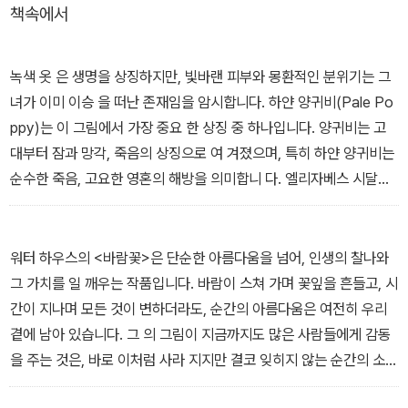
책속에서
이 각기 다른 시대와 작가의 손에서 어떻게 변주되었는지를 따라가다
보면, 화폭 속 꽃은 더 이상 장식이 아닌 것을 알게 된다. 꽃 그림은 화
가의 세계를 들여다보는 창이자, 우리가 예술과 조금 더 가까워질 수
녹색 옷 은 생명을 상징하지만, 빛바랜 피부와 몽환적인 분위기는 그
있는 통로이다.
녀가 이미 이승 을 떠난 존재임을 암시합니다. 하얀 양귀비(Pale Po
ppy)는 이 그림에서 가장 중요 한 상징 중 하나입니다. 양귀비는 고
대부터 잠과 망각, 죽음의 상징으로 여 겨졌으며, 특히 하얀 양귀비는
순수한 죽음, 고요한 영혼의 해방을 의미합니 다. 엘리자베스 시달의
사망 원인이 양귀비에서 추출된 아편 과다 복용이었 기 때문에, 이 꽃
은 그녀의 죽음을 직접적으로 상징합니다.
- <1장 경국지색 傾國之色> 중에서
워터 하우스의 <바람꽃>은 단순한 아름다움을 넘어, 인생의 찰나와
그 가치를 일 깨우는 작품입니다. 바람이 스쳐 가며 꽃잎을 흔들고, 시
간이 지나며 모든 것이 변하더라도, 순간의 아름다움은 여전히 우리
곁에 남아 있습니다. 그 의 그림이 지금까지도 많은 사람들에게 감동
을 주는 것은, 바로 이처럼 사라 지지만 결코 잊히지 않는 순간의 소중
함을 우리에게 다시금 일깨워 주기 때 문일 것입니다.