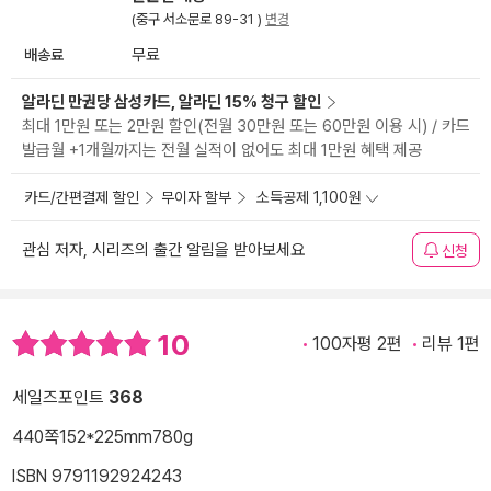
(중구 서소문로 89-31 )
변경
배송료
무료
알라딘 만권당 삼성카드, 알라딘 15% 청구 할인
최대 1만원 또는 2만원 할인(전월 30만원 또는 60만원 이용 시) / 카드
발급월 +1개월까지는 전월 실적이 없어도 최대 1만원 혜택 제공
카드/간편결제 할인
무이자 할부
소득공제 1,100원
관심 저자, 시리즈의 출간 알림을 받아보세요
신청
10
100자평 2편
리뷰 1편
세일즈포인트
368
440쪽
152*225mm
780g
ISBN 9791192924243