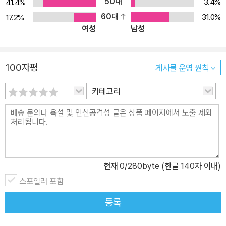
《꽃, 그림이 되다》는 그 여정의 출발점이 되어줄 것입니다. 우리 곁에
50대
3.4%
41.4%
늘 피어 있지만 쉽게 지나쳤던 ‘꽃’은 사실 예술과 삶을 잇는 매개체입
60대
31.0%
17.2%
여성
남성
니다. 《꽃, 그림이 되다》는 명화 속 꽃들이 전하는 숨은 메시지를 아
름답고 섬세하게 풀어낸 예술 이야기입니다. 화가의 마음과 시대의
감성이 꽃 한 송이에 담겨 피어나는 모습을 따라가다 보면, 마음 한 편
100자평
게시물 운영 원칙
에 조용한 위로와 깊은 울림이 스며듭니다. 책은 깊이 있는 해설과 따
뜻한 시선으로 가득하지만, 결코 딱딱하지 않고 편안하게 다가옵니
카테고리
다. 꽃 한 송이, 마음을 채우는 예술의 위로 책 속 가득한 꽃 그림들이
전하는 시각적 아름다움은 바쁜 일상에 지친 마음을 부드럽게 감싸
안는 치유의 힘을 지니고 있습니다. 한 송이 꽃이 피어나는 찰나처럼,
그림 속 꽃들은 우리에게 잠시 멈춰 숨을 고르고, 마음을 다독이는 위
안의 시간을 선물합니다. 꽃의 섬세한 색감과 형태, 그리고 그 속에 깃
현재
0
/280byte (한글 140자 이내)
든 생명력은 복잡한 생각을 내려놓게 만듭니다. 이는 시각적 즐거움
스포일러 포함
을 넘어 마음속 깊은 곳에 평온과 희망을 불러일으키는 힐링을 경험
할 수 있습니다. 꽃의 상징과 역사, 그리고 화가들의 내면까지 다층적
등록
으로 펼쳐지는 진한 꽃 이야기 이 책은 그저 꽃을 나열하는 데 그치지