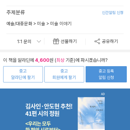
주제분류
신간알림 신청
예술/대중문화
>
미술
>
미술 이야기
선물하기
공유하기
이 책을 알라딘에
4,600
원 (
최상
기준)에 파시겠습니까?
중고
중고
중고 등록
알라딘에 팔기
회원에게 팔기
알림 신청