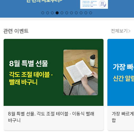
관련 이벤트
전체보기
8월 특별 선물. 각도 조절 테이블 · 이동식 빨래
가장 빠르게
바구니
합