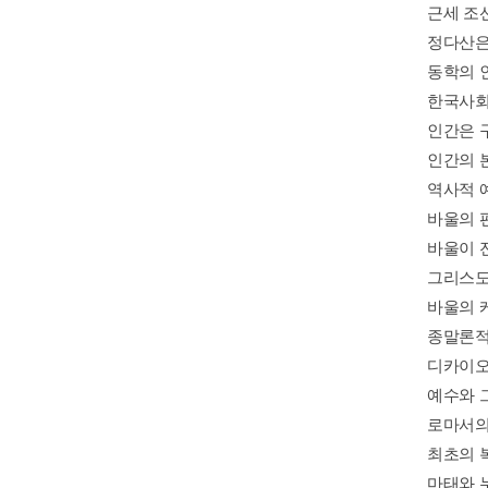
근세 조
정다산은
동학의 
한국사회
인간은 
인간의 본
역사적 예수(
바울의 
바울이 
그리스도
바울의 케
종말론적
디카이오
예수와 
로마서의 
최초의 복
마태와 