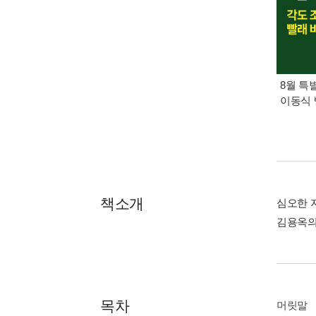
8월 특
이동식 
책소개
심오한 
김용옥의
목차
머릿말