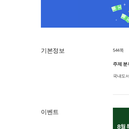
기본정보
544쪽
주제 분
국내도
이벤트