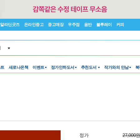
알라딘굿즈
온라인중고
중고매장
우주점
음반
블루레이
커피
서
스트
새로나온책
이벤트
정가인하도서
추천도서
작가와의 만남
북
정가
27,000