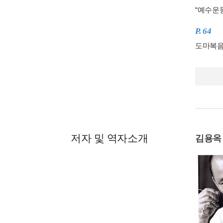
“예수운
P. 64
도마복음
저자 및 역자소개
김용옥