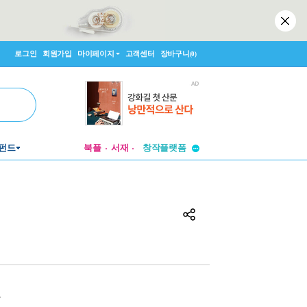
로그인
회원가입
마이페이지
고객센터
장바구니
(0)
투비컨티뉴드
펀드
북플
서재
창작플랫폼
투비컨티뉴드
원