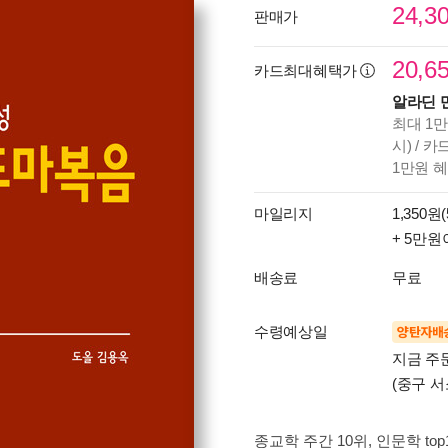
24,3
판매가
20,6
카드최대혜택가
알라딘 
최대 1만
시) / 
1만원 
마일리지
1,350원(
+ 5만원
배송료
무료
수령예상일
양탄자배
지금 주
(중구 서
종교학 주간 10위
, 인문학 top