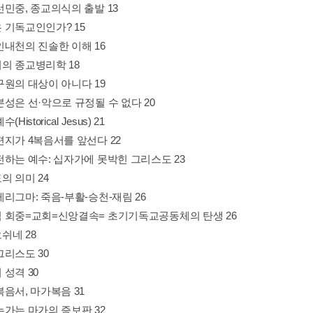
선민중, 종교의식의 출발 13
 기독교인인가? 15
인내천의 진솔한 이해 16
의 종교병리학 18
구원의 대상이 아니다 19
성은 선·악으로 규정될 수 없다 20
Historical Jesus) 21
편지가 4복음서를 앞선다 22
전하는 예수: 십자가에 못박힌 그리스도 23
의 의미 24
리그마: 죽음-부활-승천-재림 26
 회중=교회=신앙결속= 초기기독교공동체의 탄생 26
쉬네 28
그리스도 30
성격 30
음서, 마가복음 31
누가는 마가의 증보판 32