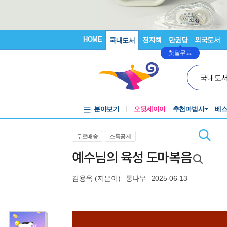
HOME
전자책
만권당
외국도서
국내도서
첫달무료
국내도
분야보기
오뒷세이아
추천마법사
베
무료배송
소득공제
예수님의 육성 도마복음
김용옥
(지은이)
통나무
2025-06-13