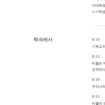
마태복음
누가복음
책속에서
P. 14
기독교의
P. 23
바울은 
전무하다
P. 30
우리나라
P. 55
바울의 