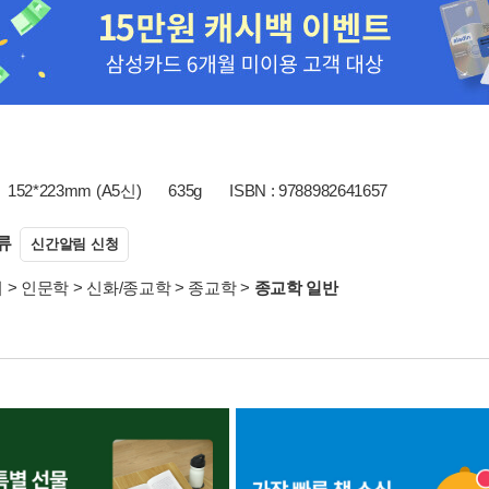
152*223mm (A5신)
635g
ISBN : 9788982641657
류
신간알림 신청
서
>
인문학
>
신화/종교학
>
종교학
>
종교학 일반