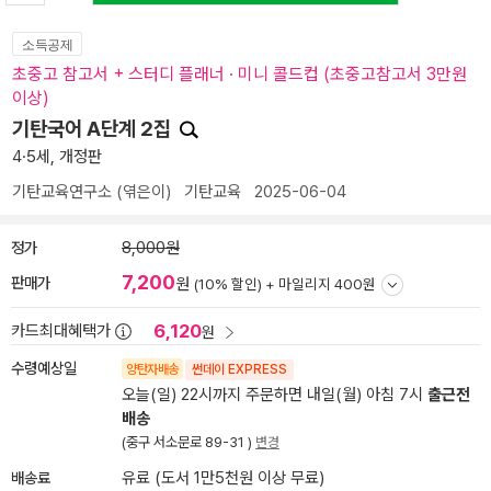
소득공제
초중고 참고서 + 스터디 플래너 · 미니 콜드컵 (초중고참고서 3만원
이상)
기탄국어 A단계 2집
4·5세, 개정판
기탄교육연구소
(엮은이)
기탄교육
2025-06-04
정가
8,000원
7,200
판매가
원
(10% 할인) +
마일리지 400원
6,120
카드최대혜택가
원
수령예상일
양탄자배송
썬데이 EXPRESS
오늘(일) 22시까지 주문하면 내일(월) 아침 7시
출근전
배송
(중구 서소문로 89-31 )
변경
배송료
유료 (도서 1만5천원 이상 무료)