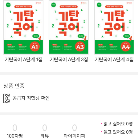
다. ● 읽기·말하기·쓰기·문법의 균형 잡힌 학습 읽기 학습뿐만 아니라
다양한 방법으로 말하고, 국어의 기본 원리를 정확하게 알고 논리적
으로 표현하는 쓰기 학습에 이르기까지 균형적인 국어 학습이 될 수
있도록 도와줍니다. ● 창의력 문제로 독창적인 사고력이 반짝! 문제
의 상황에서 머무르는 것이 아니라 다른 상황이나 새로운 아이디어를
펼칠 수 있는 창의력 문제를 수록하여 창의적이고 독특한 발상을 할
수 있도록 했습니다. ● 서술형 문제로 글쓰기와 논술력이 쑥쑥! 단순
기탄국어 A단계 1집
기탄국어 A단계 3집
기탄국어 A단계 4집
한 주관식 문제에서 벗어나 줄거리 요약하기, 다음 문장 이어 쓰기 등
서술형 문제를 통해 생각을 정리하는 능력을 향상시키고, 체계적 문
제 해결 과정을 통한 논리적인 글쓰기가 가능하도록 구성했습니다.
상품 인증
● 매일매일 꾸준하게, 자신감 UP!! 한 달에 한 권, 한 주에 5일의 일
정 분량 학습을 습관화할 수 있는 구성을 갖추었습니다.
공급자 적합성 확인
읽고 싶어요 0명
0
0
0
읽고 있어요 0명
100자평
리뷰
마이페이퍼