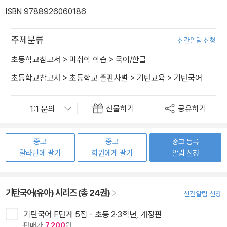
ISBN 9788926060186
주제분류
신간알림 신청
초등학교참고서
>
미취학 학습
>
국어/한글
초등학교참고서
>
초등학교 출판사별
>
기탄교육
>
기탄국어
선물하기
공유하기
중고
중고
중고 등록
알라딘에 팔기
회원에게 팔기
알림 신청
기탄국어(유아) 시리즈 (총 24권)
신간알림 신청
기탄국어 F단계 5집 - 초등 2·3학년, 개정판
판매가
7,200
원