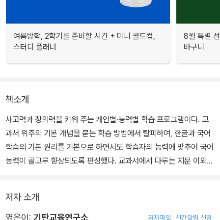
여름방학, 2학기를 준비할 시간 + 미니 콜드컵,
8월 특별 선
스터디 플래너
바구니
책소개
사고력과 창의력을 키워 주는 개인별·능력별 학습 프로그램이다. 교
과서 위주의 기본 개념을 묻는 학습 방법에서 탈피하여, 한글과 국어
학습의 기본 원리를 기본으로 하면서도 학습자의 능력에 맞추어 국어
능력이 골고루 향상되도록 편성했다. 교과서에서 다루는 지문 이외의
풍부하고 다채로운 글감을 접함으로써 독해력을 향상시키고 어휘력
과 읽기 능력이 고루 향상된다.
저자 소개
엮은이:
기탄교육연구소
저자파일
신간알림 신청