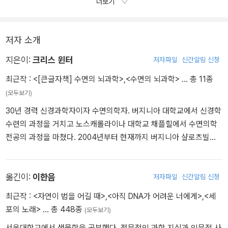
에게 꼭 필요한 실용 지침서다.
더보기
정기영 서울대학교 의과대학 신경과 교수, 前 대한수면학회장한국
인 최초 미국수면학회 펠로우, 「잠의 힘 저자
저자 소개
지은이:
크리스 윈터
저자파일
신간알림 신청
최근작 :
<[큰글자책] 수면의 뇌과학>
,
<수면의 뇌과학>
… 총 11종
(모두보기)
30년 경력 신경과학자이자 수면의학자. 버지니아 대학교에서 신경학
수련의 과정을 거치고 노스캐롤라이나 대학교 채플힐에서 수면의학
전공의 과정을 마쳤다. 2004년부터 현재까지 버지니아 샬로츠빌에
서 수면의학 및 신경학 전문 병원을 운영 중이다. 또한 1993년 이래
로 헌신해온 수면에 관한 폭넓은 연구를 인정받아 세계 최대 규모의
수면학술대회인 미국수면학회에서 연구상을 받기도 했다. 그는 보스
옮긴이:
이한음
저자파일
신간알림 신청
턴 레드삭스를 비롯한 9곳의 메이저리그 야구팀과 NBA리그 농구팀
최근작 :
<자연이 법을 어길 때>
,
<아직 DNA가 어려운 너에게>
,
<세
등 다양한 프로 스포츠리그에서 수면 자문도 맡아왔다. 수면이 기량
포의 노래>
… 총 448종
(모두보기)
에 미치는 맞춤형 분석을 통해 폭발적 성과로 선수들을 이끄는 것이
서울대학교에서 생물학을 공부했다. 전문적인 과학 지식과 인문적 사