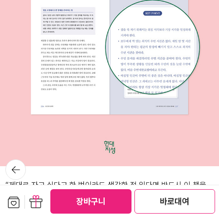
뒤로가
기
“제대로 자고 싶다고 한 번이라도 생각한 적 있다면 반드시 이 책을
읽어야 한다” ★★ 정기영 | 前대한수면학회장, 서울대병원 신경과
보관함담기
선물하기
장바구니
바로대여
교수 “수면에 관한 가장 신뢰할 수 있는 조언이 가득한 책” ★★ 정희