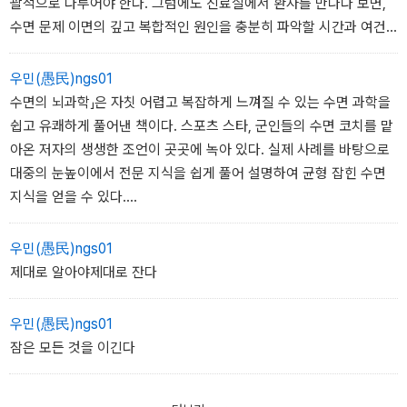
괄적으로 다루어야 한다. 그럼에도 진료실에서 환자를 만나다 보면,
르거나, 누구나 알고 있는 흔한 수면 위생만을 반복해서 제안하는 데
수면 문제 이면의 깊고 복합적인 원인을 충분히 파악할 시간과 여건
그친다. 현실적인 문제에 부딪힌 사람들에게는 혼란과 좌절만 더해질
이부족한 것이 현실이다.
뿐이다. 불면증에 시달리거나 수면에 대한 공포를 지닌 사람들은 뻔
이 책의 저자는 일찍이 이러한 현실적 한계를 여실히 깨달았다. 그
우민(愚民)ngs01
한•원칙보다 구체적이고 실질적인 해결책을 원한다. 나에게도 수면
에 따라 임상에서 마주하는 다양한 수면 장애와 불면증 환자들의 고
수면의 뇌과학」은 자칫 어렵고 복잡하게 느껴질 수 있는 수면 과학을
제를먹어도 되는지, 어떤 보조제를 복용해야 좋을지 물어오는 사람들
민을 오랜 시간 깊이 고민하고, 그 고민을 해결할 가장 명쾌하면서
쉽고 유쾌하게 풀어낸 책이다. 스포츠 스타, 군인들의 수면 코치를 맡
도 흔
도 실제적인 조언을 이 책에 풀어냈다. 불면에 시달리는 사람들뿐 아
아온 저자의 생생한 조언이 곳곳에 녹아 있다. 실제 사례를 바탕으로
니라,
대중의 눈높이에서 전문 지식을 쉽게 풀어 설명하여 균형 잡힌 수면
수면 자체에 막연한 불안과 공포를 느끼는 사람들까지도 이 책을 통
지식을 얻을 수 있다.
해구체적인 도움을 받을 수 있을 것이다. 진료실에서 미처 얻지 못했
또한 단순한 정보 전달을 넘어, 독자가 수면 패턴을 스스로 점검하
던깊은 지식과 현실적인 조언을 만나고 싶다면 이 책이 가장 신뢰
고 개선할 수 있도록 이끈다. 수면제, 수면 보조제 남용을 경고하며 주
우민(愚民)ngs01
할 수있는 안내자가 될 것이다.
야간 교대근무 등으로 수면 리듬이 흐트러진 사람들과 잠을 못 잔다
제대로 알아야제대로 잔다
정희원 서울아산병원 노년내과 교수, 저속노화 식사법 저자
는불안에 시달리는 이들이 일상 속에서 직접 실천할 수 있는 구체적
인방법을 알려준다. 신경과학 지식과 풍부한 임상 경험을 토대로 문
우민(愚民)ngs01
제의해결 방안을 명쾌하게 제시하며, 잘 자야 한다는 강박에서 벗어
잠은 모든 것을 이긴다
날 수있도록 따뜻한 조언을 건네는 책이다.
수면 장애로 고통받는 이들은 물론, 건강한 수면을 원하는 모든 이들