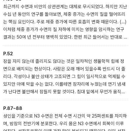
러스한 비유로 신경과학 지식을 전달하고 다양한 연구 결과를 소개하
최근까지 수면과 비만의 상관관계는 대체로 무시되었다. 하지만 지난
는 이 책의 해법을 따라가보라. 진료실에서는 미처 듣지 못했던 구체
수십 년 동안의 연구를 돌아보면, 체중 증가는 수면의 질을 떨어뜨리
적인 설명과 가장 현실적인 조언을 얻을 수 있을 것이다.
는 핵심 요인이다. 주로 체중 증가에 따른 호흡의 변화 때문이다. (…)
이처럼 체중 증가가 수면의 질 저하에 미치는 영향을 암시하는 연구
결과는 50여 년 전부터 명백히 있었다. 한편 최근 들어서는 반대로 수
면의 질 저하가 직접적으로 체중 증가에 영향을 미친다는 연구 결과
도 나오고 있다.
P.52
_ 1장 잠은 만병통치약이다
잠을 자지 않는데 졸리지도 않다는 것은 일차적인 생물학적 힘에 정
면으로 배치되는 현상이다. 사람은 오래 깨어 있을수록 반드시 더 졸
리다. 각성이나 불안 상태가 고조되면 그 힘이 일시적으로 억제될 수
있지만 아예 막을 수는 없다. 이를테면 잠자리에 누웠는데 연기 냄새
가 난다면 불안해서 잠들지 못할 것이다. 침대 밑에서 무언가 움직이
는 소리가 들려서 잠을 못 이룰 수도 있다. 또한 잠에 들지 못할 것 같
다고 걱정하는 마음이 수면을 가로막기도 한다.
P.87~88
_ 2장 잠은 모든 것을 이긴다
성인을 기준으로 N3 수면은 전체 수면 시간의 약 25퍼센트를 차지하
며, 밤잠의 전반기에 분포한다. 우리 몸은 N3 수면에서 회복이 이루