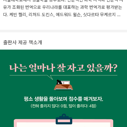
그의 역할이다. 이러한 그의 수면 컨설팅은 운동선수뿐 아니라 미군,
유가 조화된 번역으로 우리나라를 대표하는 과학 번역가로 평가받는
대기업 등 더 나은 성취가 필요한 모든 영역에서 다양한 방법으로 진
다. 케빈 켈리, 리처드 도킨스, 에드워드 윌슨, 싯다르타 무케르지 등
행되고 있다. 더 많은 사람들이 수면의 중요성을 깨닫길 바라는 마음
저명한 과학자의 대표작을 우리말로 옮겼다. 과학의 현재적 흐름을
에서 미국에서 가장 인기 있는 의학 팟캐스트인 〈슬립 언플러그드Sle
독자들에게 전하기 위해 저술 활동도 병행하고 있다. 저서로는 『바스
ep Unplugged〉를 운영하고 있으며, 〈폭스 뉴스〉에 정기적으로 출연
커빌가의 개와 추리 좀 하는 친구들』, 『청소년을 위한 지구 온난화 논
해 수면 상담을 하고 있다. 『맨즈 헬스』, 『위민즈 헬스』, 『러너스 월
출판사 제공 책소개
쟁』이 있으며, 옮긴 책으로는 『질병 해방』, 『인간 본성에 대하여』, 『우
드』 같은 잡지에도 기고하고 있으며, 지은 책으로는 『잠들지 못하는
리는 왜 잠을 자야 할까』, 『세포의 노래』, 『만들어진 신』 등이 있다.
아이The Rested Child』가 있다.