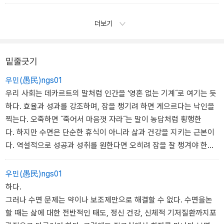
가 있다. 이때 의사의 역할은 문제를 재구성하고 재정의하는 것이다.
다만 재정의하는 과정이 환자의 고통을 경시하는 방향으로 나아가서
더보기
는 안 된다. (…) 달리 말해 이전까지 잠을 못 잔다고 생각하던 환자가
실제로는 잠을 잔다는 사실을 깨닫게 되더라도 의사는 환자를 치료해
야 한다. 환자가 잠을 자더라도 수면 때문에 진료실을 찾거나 관련 도
밑줄긋기
서를 뒤적인다면 나름의 이유가 있는 것이다.
우민(愚民)ngs01
_ 9장 단순 불면증일 때 뿌리를 뽑는 방법
우리 사회는 데카르트의 말처럼 인간을 ‘영혼 없는 기계˝로 여기는 듯
하다. 효율과 성과를 강조하며, 잠을 챙기려 하면 게으르다는 낙인을
찍는다. 오죽하면 ˝죽어서 마음껏 자라˝는 말이 농담처럼 횡행한
다. 하지만 수면은 단순한 휴식이 아니라 삶과 건강을 지키는 근본이
다. 역설적으로 성공과 성취를 원한다면 오히려 잠을 잘 챙겨야 한
다. 잠을소홀히 하면 스트레스가 쌓이고, 식사 패턴이 무너지며 결
국 전반적생활 습관의 악순환으로 이어진다. 당연히 인간이 낼 수 있
우민(愚民)ngs01
는 생산성도 추락한다.
하다.
다행히도 최근에는 많은 사람이 수면의 중요성을 인지하기 시작했
그러나 수면 문제는 약이나 보조제만으로 해결할 수 없다. 수면을논
다. 나에게도 잘 자려면 구체적으로 어떻게 해야 하느냐고 묻는 이들
할 때는 삶에 대한 전반적인 태도, 정신 건강, 신체적 기저질환까지포
이 늘었다. 하지만 수면을 다룬 대부분의 책은 이론적인 설명에 머무