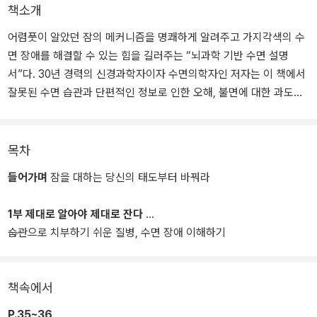
책소개
어렴풋이 알았던 잠의 메커니즘을 명쾌하게 알려주고 가지각색의 수
면 장애를 해결할 수 있는 힘을 길러주는 “뇌과학 기반 수면 설명
서”다. 30년 경력의 신경과학자이자 수면의학자인 저자는 이 책에서
잘못된 수면 습관과 단편적인 정보로 인한 오해, 불면에 대한 과도한
걱정이 질 좋은 수면을 방해한다고 꼬집는다. 더불어 수면을 대하는
근본적인 태도부터 바꾸기를 촉구한다.
목차
문제를 해결하려면 수면의 작동 원리를 제대로 이해한 뒤 자신의 수
들어가며
잠을 대하는 당신의 태도부터 바꿔라
면 문제를 정확히 파악하고 생활 습관을 차근차근 고쳐야 하는데, 대
부분은 잠들기 전 와인을 한 잔 마시거나 멜라토닌 영양제를 찾아 복
1부 제대로 알아야 제대로 잔다
용하는 등 무언가를 더하는 식의 일회적 대응에 그치기 때문이다. 다
습관으로 치부하기 쉬운 질병, 수면 장애 이해하기
행인 것은 수면은 배울 수 있는 기술이라는 사실이다.
메이저리그, NBA리그 등 세계 정상급 운동선수들의 수면 주치의를
책속에서
맡으며, 수면 습관을 개선해 최상의 성과를 이끌어낸 저자의 경험과
진료실에서 마주한 수많은 임상 사례가 그것을 증명한다. 쉽고 유머
P.35~36