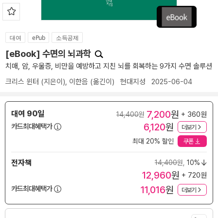
대여
ePub
소득공제
[eBook] 수면의 뇌과학
치매, 암, 우울증, 비만을 예방하고 지친 뇌를 회복하는 9가지 수면 솔루션
크리스 윈터
(지은이),
이한음
(옮긴이)
현대지성
2025-06-04
7,200
원
대여 90일
+ 360원
14,400
원
6,120
원
카드최대혜택가
더보기
최대 20% 할인
쿠폰
전자책
14,400
원,
10%
12,960
원
+ 720원
11,016
원
카드최대혜택가
더보기