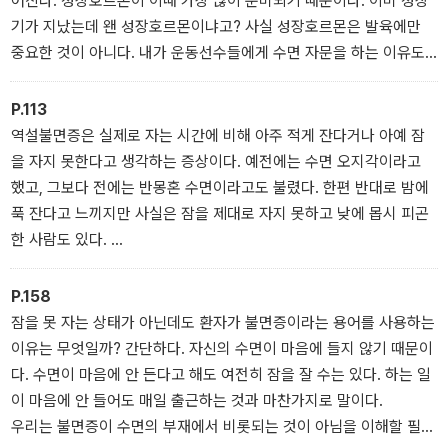
어진다. 성장호르몬이 이때 가장 많이 분비되기 때문이다. 이미 성장
기가 지났는데 왠 성장호르몬이냐고? 사실 성장호르몬은 발육에만
중요한 것이 아니다. 내가 운동선수들에게 수면 자문을 하는 이유도
바로 여기에 있다. 성장호르몬은 근육의 회복을 도와 선수들이 최상
의 실력을 발휘하게 돕는다.
P.113
_ 4장 꿈을 꾸지 않았으니 깊게 잤다?
역설불면증은 실제로 자는 시간에 비해 아주 적게 잔다거나 아예 잠
을 자지 못한다고 생각하는 증상이다. 예전에는 수면 오지각이라고
했고, 그보다 전에는 반몽혼 수면이라고도 불렸다. 한편 반대로 밤에
푹 잔다고 느끼지만 사실은 잠을 제대로 자지 못하고 낮에 몹시 피곤
한 사람도 있다.
_ 6장 “잤는데요, 자지 않았습니다”
P.158
잠을 못 자는 상태가 아닌데도 환자가 불면증이라는 용어를 사용하는
이유는 무엇일까? 간단하다. 자신의 수면이 마음에 들지 않기 때문이
다. 수면이 마음에 안 든다고 해도 여전히 잠을 잘 수는 있다. 하는 일
이 마음에 안 들어도 매일 출근하는 것과 마찬가지로 말이다.
우리는 불면증이 수면의 부재에서 비롯되는 것이 아님을 이해할 필요