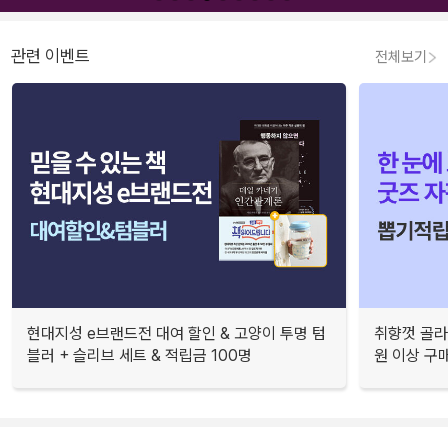
관련 이벤트
전체보기
현대지성 e브랜드전 대여 할인 & 고양이 투명 텀
취향껏 골라
블러 + 슬리브 세트 & 적립금 100명
원 이상 구