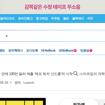
알라딘굿즈
온라인중고
중고매장
우주점
음반
블루레이
커피
벤트
전자책캐시
오디오북
대여eBook
연재eBook
만권당
N
N
간 만에 100만 달러 매출 ‘제프 워커 신드롬’의 시작
스타트업의 과학 
|
-05-16
원제 : Launch
전자책