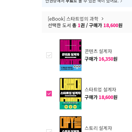
만권당에서
무료
로 볼 수 있는 책이 있어요.
[eBook] 스타트업의 과학
선택한 도서
총
1
권 / 구매가
18,600
원
콘텐츠 설계자
구매가
16,350
원
스타트업 설계자
구매가
18,600
원
스토리 설계자