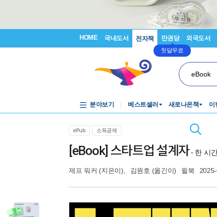
HOME
국내도서
만권당
외국도서
전자책
첫달무료
eBook
분야보기
베스트셀러
새로나온책
이
ePub
소득공제
[eBook] 스타트업 설계자
- 한 시
제프 워커
(지은이),
김원호
(옮긴이)
윌북
2025