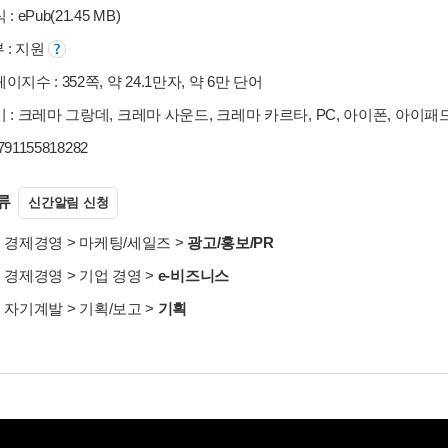
: ePub(21.45 MB)
부 : 지원
이지수 : 352쪽, 약 24.1만자, 약 6만 단어
 : 크레마 그랑데, 크레마 사운드, 크레마 카르타, PC, 아이폰, 아이패
9791155818282
류
신간알림 신청
>
경제경영
>
마케팅/세일즈
>
광고/홍보/PR
>
경제경영
>
기업 경영
>
e-비즈니스
>
자기계발
>
기획/보고
>
기획