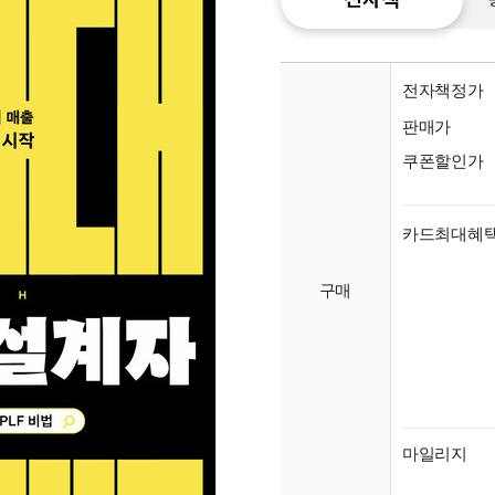
전자책정가
판매가
쿠폰할인가
카드최대혜
구매
종이
미리
입니
마일리지