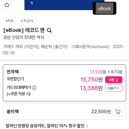
ePub
소득공제
[eBook] 레코드 맨
음반 산업의 장대한 역사
가레스 머피
(지은이),
배순탁
(옮긴이)
그래서음악(somusic)
2025-
05-10
전자책
17,500
원 + 870원
15,750
원
쿠폰할인가
쿠폰
13,388
원
카드최대혜택가
더보기
(+쿠폰 적용 시)
종이책
22,500
원
알라딘 만권당 삼성카드, 알라딘 15% 청구 할인