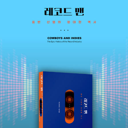
평도 리콜이 되나요?》(공저) 등을 썼고, 《모던 팝 스토리》 《레코드
맨》 《퍼스널 스테레오》를 우리말로 옮겼다. 《음악이 삶의 전부는 아
닙니다만》은 음악이 삶의 ‘거의’ 전부인 배순탁 작가가 음악 없이 살
아갈 수 없는 우리와 그 음악이 스며든 세상의 이야기를 풀어낸 첫 음
악 산문집이다. 록, 펑크, 재즈, 힙합 등 장르를 자유롭게 넘나들며 한
줄 가사에 깃든 뮤지션의 이야기와 시대의 숨결을 섬세하게 포착한
다. 음악과 삶이 만나는 순간, 우리의 세계는 보다 따뜻해지고 넓어진
다.