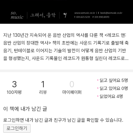
지난 130년간 지속되어 온 음반 산업의 역사를 다룬 책 <레코드 맨:
음반 산업의 장대한 역사> 책의 초반에는 사운드 기록기로 출발해 축
음기, 턴테이블로 이어지는 기술의 발전이 어떻게 음반 산업의 기반
을 형성했는지, 사운드 기록물인 레코드가 원통형 실린더 레코드로
시작해 지금 우리가 열광하는 ‘측면 커팅’ 레코드로 어떻게 바뀌었는
지에 대한 이야기를 담고 있다. 토마스 에디슨, 알렉산더 그레이엄 벨,
읽고 싶어요 5명
에밀 베를리너 등의 위대한 발명가가 이 이야기 속에서 차례로 등장
3
1
0
읽고 있어요 0명
한다. 그중 컬럼비아 레코드와 LP의 탄생에 대한 이야기는 특히 흥미
100자평
리뷰
마이페이퍼
읽었어요 4명
롭다. 모든 위대한 뮤지션의 뒤에는 그만큼이나 위대했던 음반 프로
듀서가 존재했다. 이 책은 음반 산업의 계보를 형성한 50명 내외의 선
이 책에 내가 남긴 글
구자의 삶을 중점적으로 다룬다. 엘비스 프레슬리, 밥 딜런, 비틀스,
도어스, 마이클 잭슨, 마돈나, U2 등이 드리운 성공의 커튼 뒤에는 그
로그인하면 내가 남긴 글과 친구가 남긴 글을 확인할 수 있습니다.
들의 재능을 그 누구보다 확신했던 전설적인 프로듀서와 음반사 대
로그인하기