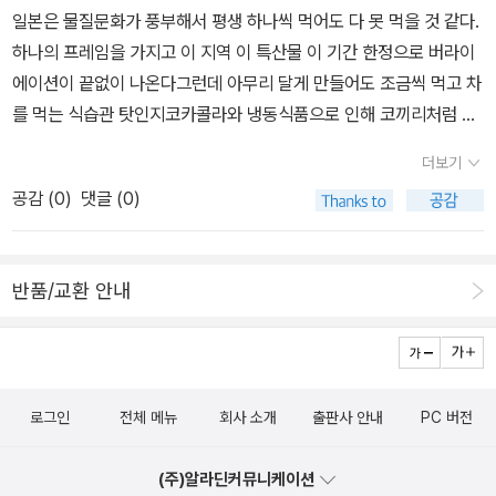
일본은 물질문화가 풍부해서 평생 하나씩 먹어도 다 못 먹을 것 같다.
하나의 프레임을 가지고 이 지역 이 특산물 이 기간 한정으로 버라이
에이션이 끝없이 나온다그런데 아무리 달게 만들어도 조금씩 먹고 차
를 먹는 식습관 탓인지코카콜라와 냉동식품으로 인해 코끼리처럼 뒤
룩뒤룩 찐 미국인 같은 사람은 없어 보인다오히려 밀크티에 당 엄청
더보기
넣어서 계속 흡입하는 대만에서 고도비만 대사질환자를 많이 보았다
공감 (
0
)
댓글 (0)
그런데 여기서 과자와 빵은 엄연히 다른 것제과제빵은 불어불문(영어
영문 등 O어O문)처럼 붙어있는 말이지만 어학과 문학이 다르듯 과자
와 빵도 다르다버터, 계란 등 발효 반죽으로 만드는 크루아상 같은 비
반품/교환 안내
에누아즈리(Viennoiserie)과쿠키 케이크 마카롱 등 파티세리(Pâtis
serie)같은 언어라도 방법론에 따라 언어학이냐 문학이냐의 차이가
있듯같은 밀가루라도 요리법에 따라 제과냐 제빵이냐로 나뉜다
로그인
전체 메뉴
회사 소개
출판사 안내
PC 버전
(주)알라딘커뮤니케이션