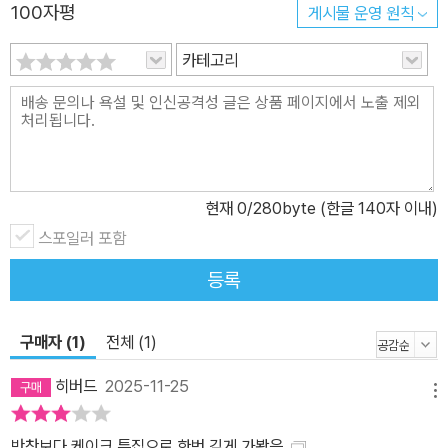
100자평
게시물 운영 원칙
카테고리
현재
0
/280byte (한글 140자 이내)
스포일러 포함
등록
구매자 (1)
전체 (1)
히버드
2025-11-25
메뉴
반찬보다 케이크 특집으로 한번 깊게 가봤음