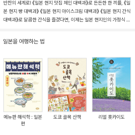
반찬의 세계로! 《일본 현지 맛집 체인 대백과》로 든든한 한 끼를, 《일
본 현지 빵 대백과》 《일본 현지 아이스크림 대백과》 《일본 현지 간식
대백과》로 달콤한 간식을 즐겼다면, 이제는 일본 현지인의 가정식 밥
상을 경험해보자. 일본에 가지 않아도, 일본 가정에 방문하지 않아도,
일본 슈퍼마켓 전문가가 엄선한 400가지 반찬을 담은 《일본 현지 반
일본을 여행하는 법
찬 대백과》 한 권이면 현지인의 식탁을 그대로 체험할 수 있다. 일본
인의 식탁에 자주 오르는 소박하고 맛깔스러운 현지 반찬 여행은 일
본 여행자와 이 책을 읽는 모두에게 새로운 미식의 발견을 선사할 것
이다. 일본 식탁에 자주 오르는 소울푸드 반찬부터 다양한 면과 통조
림, 아기자기한 조미료까지 400가지 밥도둑! 몰랐다면 평생 놓칠 뻔
한 진짜 일본의 맛 일본인의 식탁에는 어떤 반찬이 올라올까? 여기,
일본에서 사랑받는 대표 밥도둑을 한자리에 모았다. 1부에서는 고기
와 생선, 채소로 만든 다양한 메인 반찬을 소개한다. 탱글탱글하고 쫄
깃쫄깃한 어묵과 고소한 건어물 반찬, 누구나 좋아하는 햄과 소시지,
메뉴판 해석학 : 일본
도쿄 골목 산책
리얼 홋카이도
아삭한 채소로 만든 각종 절임, 그리고 한국에서는 보기 힘든 각양각
편
색의 두부와 유부 등 오랫동안 식탁을 지켜온 주역들이다. 2부에서는