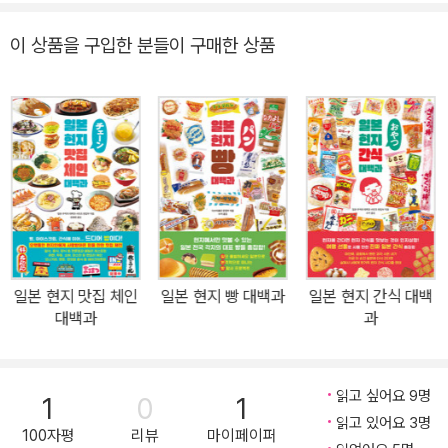
지역의 특색을 담은 간편 반찬을 만날 수 있다. 치킨라이스 분말처럼
밥에 뿌려서 볶기만 하면 완성되는 간편식, 먹을수록 맛있는 와사비
이 상품을 구입한 분들이 구매한 상품
김, 여러 가지 재료를 절이거나 끓이고 조려서 만든 반찬 등 일본 전국
각지의 개성 넘치는 맛을 통조림, 병조림, 즉석 식품으로 손쉽게 즐겨
보자. 3부에서는 요리를 더 맛있게 해주는 조미료의 세계로 안내한
다. 간장, 쓰유, 소스, 식초 같은 주방의 필수 조미료와 미소 된장과 향
신료, 일본 특유의 맛과 향이 물씬 풍기는 이색 조미료 등 요리를 좋아
하는 사람이라면 눈이 번쩍 뜨일 만한 아이템이 가득하다. 현지인이
사랑해 마지않는 다양한 면류도 빼놓을 수 없다. 우동, 소바, 라멘, 건
면 등 면에 진심인 일본인의 면 사랑이 느껴질 만큼 면의 종류 또한 다
양하다. 이 외에도 현지인이 아침 식사로 즐기는 로컬 메뉴, 신기한 식
일본 현지 맛집 체인
일본 현지 빵 대백과
일본 현지 간식 대백
재료, 지역별 향토 요리 등 몰랐다면 평생 맛보지 못했을 일본 곳곳의
대백과
과
숨은 맛까지 알차게 소개한다. 일본을 수없이 가도 모르던 일상식, 일
본인조차 모르는 진짜 현지의 맛을 보물찾기하듯 발견할 수 있는 《일
읽고 싶어요 9명
본 현지 반찬 대백과》로 일본 슈퍼와 식탁을 생생하게 누비며, 일본
1
0
1
읽고 있어요 3명
전국의 반찬을 보고, 씹고, 뜯고, 맛보고, 즐겨보자.
100자평
리뷰
마이페이퍼