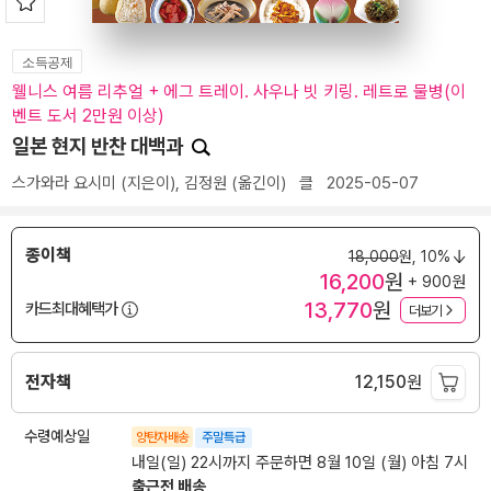
소득공제
웰니스 여름 리추얼 + 에그 트레이. 사우나 빗 키링. 레트로 물병(이
벤트 도서 2만원 이상)
일본 현지 반찬 대백과
스가와라 요시미
(지은이),
김정원
(옮긴이)
클
2025-05-07
종이책
18,000
원,
10%
16,200
원
+ 900원
13,770
원
카드최대혜택가
더보기
전자책
12,150
원
수령예상일
양탄자배송
주말특급
내일(일) 22시까지 주문하면 8월 10일 (월) 아침 7시
출근전 배송