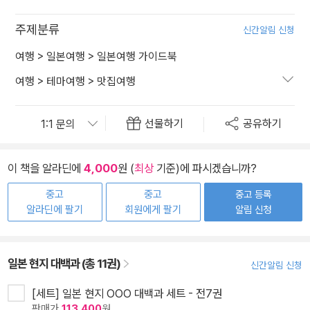
주제분류
신간알림 신청
여행
>
일본여행
>
일본여행 가이드북
여행
>
테마여행
>
맛집여행
선물하기
공유하기
이 책을 알라딘에
4,000
원 (
최상
기준)에 파시겠습니까?
중고
중고
중고 등록
알라딘에 팔기
회원에게 팔기
알림 신청
일본 현지 대백과 (총 11권)
신간알림 신청
[세트] 일본 현지 OOO 대백과 세트 - 전7권
판매가
113,400
원