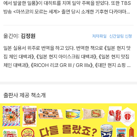
에서 발굴한 일품》이 대히트를 치며 일약 주목을 받았다. 또한 TBS
방송 <마쓰코의 모르는 세계> 출연 당시 소개한 기후현 다카야마시
의 숨겨진 일상식 ‘아게즈케(유부 간장 절임)’가 큰 인기를 얻으며 현
지 슈퍼마켓 붐을 일으킨 주역이 되었다. 이후 TV, 라디오, 신문, 잡지
옮긴이:
김정원
저자파일
신간알림 신청
등 다양한 매체에 출연했다. 2019년에 일반 사단법인 ‘전국현지슈퍼
협회’를 설립해 전국의 숨은 식문화를 발굴하고 그 매력을 전하고 있
일본 실용서 위주로 번역을 하고 있다. 번역한 책으로 《일본 현지 맛
으며, 지은 책으로는 《일본 현지 반찬 대백과》 등이 있다.
집 체인 대백과》, 《일본 현지 아이스크림 대백과》, 《일본 현지 맛집
체인 대백과》, 《RICOH 리코 GR III / GR IIIx》, 《대만 현지 쇼핑 대
백과》 등이 있다.
출판사 제공 책소개