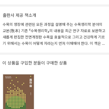
문직 연구원으로 활동했으며, 미국 워싱턴대학교 국비 파견 연구교수
와 서울대학교 농업생명과학대학 산림과학부 교수를 역임했다. 199
출판사 제공 책소개
9년 서울대학교 식물병원을 설립한 후 초대 원장 및 외래 임상의를
지냈으며, 한국산림과학회 회장으로 활동했다. 지은 책으로는 『수목
수목의 생장에 관련된 모든 과정을 설명해 주는 수목생리학 분야의
생리학』, 『수목의학』, 『산림과학개론』(대표 저자), 『한국의 산림녹화
교본(敎本) 기존 『수목생리학』의 내용을 최근 연구 자료로 보완하고
70년』(대표 저자), 『산림생태학』(공저), 『조경수 병해충 도감』(공
새롭게 편집한 전면개정판 수목을 효율적으로 그리고 건강하게 기르
저), 『조경수 식재관리기술』(공저) 등이 있다.
기 위해서는 수목이 어떻게 자라는지 먼저 이해해야 한다. 이 책은 수
목이 자라는 과정에 어떤 대사가 관여하는지 설명하고 있으며, 단독
으로 혹은 숲속에서 자라는 수목의 구조와 생장 특성, 광합성, 호흡,
탄수화물과 단백질, 지질 대사, 수분생리와 증산작용, 수액상승, 무기
이 상품을 구입한 분들이 구매한 상품
염 흡수, 무기영양, 유성생식과 개화, 종자생리, 식물호르몬, 조림과
무육생리, 환경 변화에 따른 수목의 반응과 적응, 그리고 각종 스트레
스 생리를 기술하고 있다.