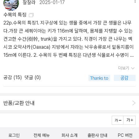
온 잎은 가을 전에 떨어지고, 가을에 생긴 잎은 이듬해 새싹이 나온 다
잘잘라
2025-01-17
음에 탈락하여, 노엽에서 유엽으로의 양분순환이 매우 빠른 편이다.-
수목의 특징
P98상록수 잎의 자연수명. 대왕소나무 2년, (한국)소나무 3~4년,
22p.수목의 특징1. 지구상에 있는 생물 중에서 가장 큰 생물은 나무
동백나무 3~4년, 잣나무 4~5년, 스위스잣나무(고산성) 20년- P99
다.가장 큰 세쿼이아는 키가 116m에 달하며, 몸체를 지탱할 수 있는
견고한 수간(樹幹, trunk)을 가지고 있다. 직경이 가장 큰 나무는 멕
시코 오악사카(Oaxaca) 지방에서 자라는 낙우송류로서 밑동지름이
15m에 이른다. 2. 수목의 두 번째 특징은 다년생 식물로서 수명이 길
다는 것이다. 국내에서 장수하는 수종으로 주목, 향나무, 은행나무, 소
더보기
나무, 느티나무, 팽나무, 회화나무, 왕버들을 예로 들 수 있으며, 수백
공감 (
15
)
댓글 (0)
년을 살아가고 있다. 세계에서 가장 나이가 많은 나무는 미국 네바다
주 해발 3,500m에서 자라는 롱가에바잣나무로서 2012년에 5,068
년 된 개체가 발견되었다.3. 세 번째로 수목은 긴 세월을 살아가기 위
반품/교환 안내
해 생식생장(개화와 결실)에 많은 에너지를 소비하지 않는다. 1년생
식물은 열매를 맺고 죽지만, 나무는 성숙할 때까지 기다린 후 꽃을 피
우되, 꽃과 열매 생산에 적은 에너지를 투여함으로써 다음 생장과 월
동을 위해 에너지를 저장한다.4. 네 번째 특징은 죽은 세포를 많이 가
지고 있다는 것이다. 동물은 대부분의 세포가 살아 있으며, 몸체가 커
로그인
전체 메뉴
회사 소개
출판사 안내
PC 버전