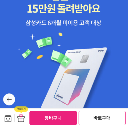
시는 듯 상쾌하다. 특히 세번째 특징, 긴 세월을 살아가기 위해 생식생
장에 많은 에너지를 소비하지 않는다는 말이 새롭게 느껴진다. 아무
렴 그렇지 그렇구말구. 쿠하하하하. 돌아가고 싶다. 돌아가는 길이 꼭
하나만은 아니라는 걸, 기억하자. 내가 두 발 묶인 나무가 아니라는 것
도!!
뒤로가
기
보관함담기
선물하기
선물하기
장바구니
바로구매