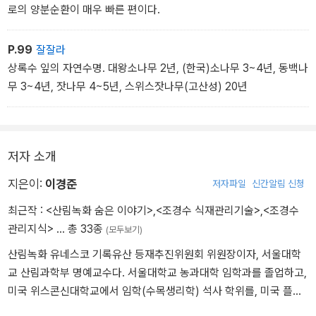
로의 양분순환이 매우 빠른 편이다.
P.99
잘잘라
상록수 잎의 자연수명. 대왕소나무 2년, (한국)소나무 3~4년, 동백나
무 3~4년, 잣나무 4~5년, 스위스잣나무(고산성) 20년
저자 소개
지은이:
이경준
저자파일
신간알림 신청
최근작 :
<산림녹화 숨은 이야기>
,
<조경수 식재관리기술>
,
<조경수
관리지식>
… 총 33종
(모두보기)
산림녹화 유네스코 기록유산 등재추진위원회 위원장이자, 서울대학
교 산림과학부 명예교수다. 서울대학교 농과대학 임학과를 졸업하고,
미국 위스콘신대학교에서 임학(수목생리학) 석사 학위를, 미국 플로
리다대학교에서 박사 학위를 받았다. 산림청 임목육종연구소에서 전