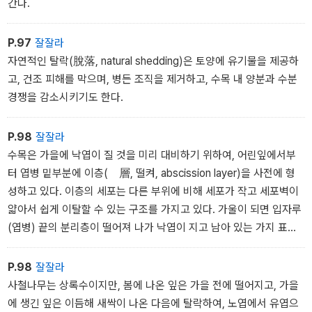
간다.
P.97
잘잘라
자연적인 탈락(脫落, natural shedding)은 토양에 유기물을 제공하
고, 건조 피해를 막으며, 병든 조직을 제거하고, 수목 내 양분과 수분
경쟁을 감소시키기도 한다.
P.98
잘잘라
수목은 가을에 낙엽이 질 것을 미리 대비하기 위하여, 어린잎에서부
터 엽병 밑부분에 이층(離層, 떨켜, abscission layer)을 사전에 형
성하고 있다. 이층의 세포는 다른 부위에 비해 세포가 작고 세포벽이
얇아서 쉽게 이탈할 수 있는 구조를 가지고 있다. 가울이 되면 입자루
(엽병) 끝의 분리층이 떨어져 나가 낙엽이 지고 남아 있는 가지 표면
에 수베린(suberin), 검(gum) 등이 분비되는 수베린화, 리그닌화, 그
리고 코르크로 보호하는 코르크화가 진행되어 보호층을 형성하면서
P.98
잘잘라
탈리현상(脫離現象, abscission)을 마무리한다.
사철나무는 상록수이지만, 봄에 나온 잎은 가을 전에 떨어지고, 가을
에 생긴 잎은 이듬해 새싹이 나온 다음에 탈락하여, 노엽에서 유엽으