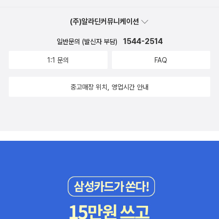
지면 이에 비례하여 호흡량이 증가하기 때문에 많은 에너지를 필요로
한다. 1년생 식물도 대부분 살아 있는 세포로 구성되어 있어 호흡을
(주)알라딘커뮤니케이션
많이 한다. 반면 수목은 몸체가 커지면 수간의 목부조직(2차 목부에
1544-2514
일반문의 (발신자 부담)
해당)에 죽은 세포(예: 도관, 가도관, 섬유세포)를 많이 만들어 몸을
지탱하고, 일부 살아 있는 세포(예: 유세포)에서만 호흡하면서 에너지
1:1 문의
FAQ
를 효율적으로 절약한다. 결국 고목의 가지가 죽고 잎의 양이 즐어 광
합성을 적게 하더라도 자기 몸을 지탱할 수 있게 된다.5. 다섯 번째,
중고매장 위치, 영업시간 안내
수목은 오랜 세월을 살아가기 위해 여러 가지 저항성을 가지고 있
다. 특히 간헐적으로 나타나는 한발이나 추위, 산불, 태풍 등에 대한
저항성과 병균과 곤충의 피해에 대한 저항성을 가지고 있으며, 경우
에 따라서는 많은 적설에 견딜 수 있도록 곧추선 원추형의 수관(樹
冠, crown)을 지니기도 한다. 예를 들어 세쿼이아는 2천 년을 살면서
수피가 최고 70cm까지 두꺼워져, 경쟁하는 주변 나무들이 산불에 타
죽는 상황에서도 견딜 수 있다.*수목의 특징 하면 떠오르는 것은 수명
이 길다, 움직이지 못한다, 인간과 반대로 호흡한다, 광합성을 한다 정
도였는데 이렇게 수목생리학 책에 있는 글을 읽었더니 오오~ 뭐랄까.
굳었던 머리가 말랑말랑 리듬을 타는 느낌이랄까. 신선한 공기를 마