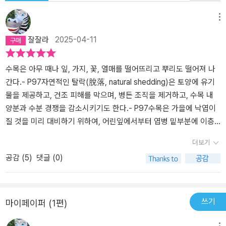
메뉴
잘잘라
2025-04-11
수목은 아무 때나 잎, 가지, 꽃, 열매를 떨어뜨리고 뿌리도 떨어져 나
간다.- P97자연적인 탈락(脫落, natural shedding)은 토양에 유기
물을 제공하고, 건조 피해를 막으며, 병든 조직을 제거하고, 수목 내
양분과 수분 경쟁을 감소시키기도 한다.- P97수목은 가을에 낙엽이
질 것을 미리 대비하기 위하여, 어린잎에서부터 엽병 밑부분에 이층
(離層, 떨켜, abscission layer)을 사전에 형성하고 있다. 이층의 세
더보기
포는 다른 부위에 비해 세포가 작고 세포벽이 얇아서 쉽게 이탈할 수
공감 (
5
)
댓글 (0)
있는 구조를 가지고 있다. 가울이 되면 입자루(엽병) 끝의 분리층이
떨어져 나가 낙엽이 지고 남아 있는 가지 표면에 수베린(suberin), 검
(gum) 등이 분비되는 수베린화, 리그닌화, 그리고 코르크로 보호하
는 코르크화가 진행되어 보호층을 형성하면서 탈리현상(脫離現象,
쓰기
마이페이퍼 (1편)
abscission)을 마무리한다.- P98사철나무는 상록수이지만, 봄에 나
메뉴