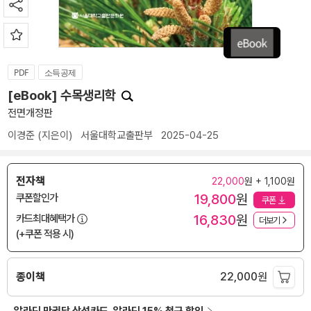
PDF
소득공제
[eBook] 수목생리학
전면개정판
이경준
(지은이)
서울대학교출판부
2025-04-25
전자책
22,000
원 + 1,100원
19,800
원
쿠폰할인가
쿠폰
16,830
원
카드최대혜택가
더보기
(+쿠폰 적용 시)
종이책
22,000
원