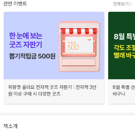
관련 이벤트
전체보기
취향껏 골라요 전자책 굿즈 자판기 : 전자책 3만
8월 특별 선
원 이상 구매 시 다양한 굿즈
바구니
책소개