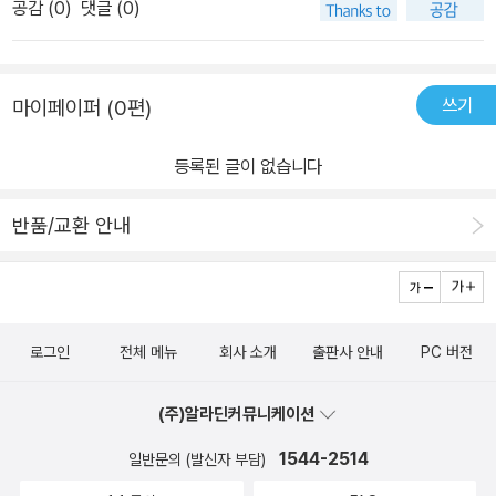
공감 (
0
)
댓글 (0)
에도 최범균 님의 책을 몇 권 읽었는데, 항상 느끼는 건 글이 참 잘 읽
힌다는 점입니다. 내용이 머리에 쏙쏙 들어오게 쓰여 있어서, 읽는 내
내 부담 없이 몰입할 수 있었습니다. 항상 다른 이들을 위해서 책을 써
쓰기
마이페이퍼 (0편)
주시는 모든 개발자분들에게 고맙습니다.
등록된 글이 없습니다
반품/교환 안내
로그인
전체 메뉴
회사 소개
출판사 안내
PC 버전
(주)알라딘커뮤니케이션
1544-2514
일반문의 (발신자 부담)