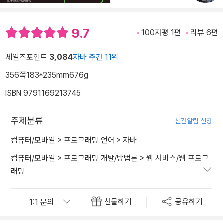
9.7
100자평 1편
리뷰 6편
세일즈포인트
3,084
자바 주간 11위
356쪽
183*235mm
676g
ISBN 9791169213745
주제분류
신간알림 신청
컴퓨터/모바일
>
프로그래밍 언어
>
자바
컴퓨터/모바일
>
프로그래밍 개발/방법론
>
웹 서비스/웹 프로그
래밍
선물하기
공유하기