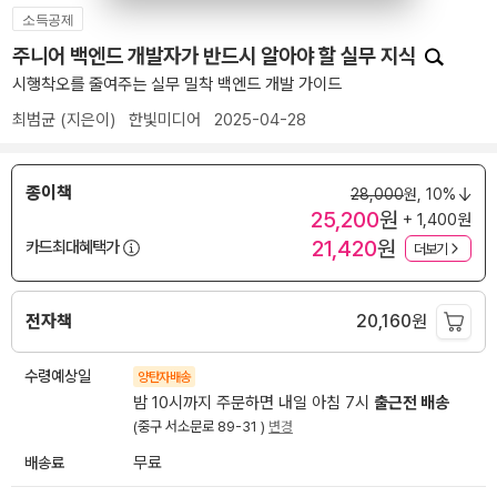
소득공제
주니어 백엔드 개발자가 반드시 알아야 할 실무 지식
시행착오를 줄여주는 실무 밀착 백엔드 개발 가이드
최범균
(지은이)
한빛미디어
2025-04-28
종이책
28,000
원,
10%
25,200
원
+ 1,400원
21,420
원
카드최대혜택가
더보기
전자책
20,160
원
수령예상일
양탄자배송
밤 10시까지 주문하면 내일 아침 7시
출근전 배송
(중구 서소문로 89-31 )
변경
배송료
무료