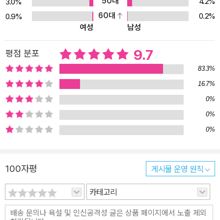
50대
4.2%
3.0%
과 보안에 도움이 되는 몇 가지 방법도 함께 알아본다. ● 9장: OS 계
60대
0.2%
0.9%
정과 권한, 프로세스, 디스크 용량 관리 등 백엔드 개발자가 알고 있어
여성
남성
야 할 서버 관리 기초 지식을 정리한다. ● 10장: IP, NAT, VPN 같은
네트워크 기초 지식을 설명한다. ● 11장: 자주 사용하는 서버 아키텍
9.7
평점 분포
처 패턴을 소개한다. MVC 패턴, 계층형 아키텍처, DDD의 전술 패
83.3%
턴, 마이크로서비스 아키텍처, 이벤트 기반 아키텍처, CQRS 패턴을
16.7%
다룬다. 이 외에 부록 A부터 C까지는 백엔드 개발자가 참고하면 좋을
0%
내용을 추가로 담고 있다. ● 부록 A: 성능 테스트의 기초를 다룬다.
● 부록 B: NoSQL에 대해 간략히 소개한다. ● 부록 C: DB를 이용
0%
한 분산 잠금 구현 방법을 설명한다.
0%
100자평
게시물 운영 원칙
카테고리