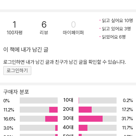
서비스가 증가하는 환경에서 고려해야 할 내용을 다룬다. 타임아웃,
비부터 첫 실무 설계
까지, 신입 백엔드 개
재시도, 동시 요청 제한, 서킷 브레이커에 대해 알아보고 외부 연동과
발자의 현실 적응 매
DB 연동을 함께 할 때 주의할 점도 살펴본다. ● 5장: 비동기 외부 연
읽고 싶어요 10명
1
6
0
뉴얼 |학습 점검 퀴즈
동에 대해 다룬다. 비동기 외부 연동을 위한 5가지 방법을 소개한다.
읽고 있어요 3명
수록
100자평
리뷰
마이페이퍼
먼저 스레드를 이용한 방식과 메시징을 이용한 방식을 살펴보고, DB
읽었어요 6명
트랜잭션을 고려한 트랜잭션 아웃박스 패턴을 소개한다. 이어서 배치
이 책에 내가 남긴 글
를 이용한 전송과 CDC를 활용한 데이터 복제 방식도 알아본다. ● 6
로그인하면 내가 남긴 글과 친구가 남긴 글을 확인할 수 있습니다.
장: 서버 프로그래밍에서 신경 써야 할 동시성에 대해 다룬다. 프로세
스 수준에서 동시성을 제어하기 위한 몇 가지 방법을 알아보고, DB
로그인하기
의 잠금을 이용한 동시성 제어 방식과 잠금을 사용할 때 주의할 점도
함께 알아본다. ● 7장: 서버 처리량에 큰 영향을 주는 IO와 성능의
구매자 분포
관계를 알아본다. IO로 인한 대기가 자원 효율에 미치는 영향을 살펴
10대
0.2%
0%
보고 이를 해소하기 위한 2가지 방법인 가상 스레드와 논블로킹 IO에
20대
17.2%
11.2%
대해 알아본다. ● 8장: 개발자가 놓치기 쉬운 보안에 대해 다룬다. 인
30대
31.7%
16.6%
증과 인가의 기본 개념을 정리하고 2가지 암호화 방식인 단방향 암호
40대
11.7%
3.0%
화와 양방향 암호화를 소개한다. HMAC을 이용한 데이터 검증 방식