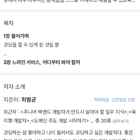
돕는 실무 밀착 가이드다. 겉보기엔 잘 돌아가는 서비스라도 규모가
커지고 사용자가 늘어나면 언제든 위기 상황에 직면할 수 있다.
목차
이 책은 성능 저하, DB 연결 오류, 비동기 연동 문제, 동시성 제어, 인
1장 들어가며
프라 운영, 보안 취약점 등 서비스 운영 과정에서 겪게 되는 핵심 이슈
코딩을 할 수 있게 된 것일 뿐
를 살펴보면서 왜 이런 문제가 발생하는지, 어떻게 대응해야 하는지
를 체계적으로 알려준다. 이 책으로 실무에서의 혼란과 시행착오를
2장 느려진 서비스, 어디부터 봐야 할까
줄이고 서비스 운영 과정에서 발생할 여러 문제를 예방하거나 해결하
는 역량을 키울 수 있을 것이다.
저자 소개
지은이:
최범균
저자파일
신간알림 신청
최근작 :
<주니어 백엔드 개발자가 반드시 알아야 할 실무 지식>
,
<육
각형 개발자>
,
<도메인 주도 개발 시작하기>
… 총 30종
(모두보기)
코딩하는 걸 좋아하고 나이 들어서도 코딩하고 싶은 개발자다. 좋은