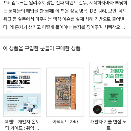
프레임워크는 알려주지 않는 진짜 백엔드 실무, 시작하자마자 부딪히
는 문제들의 해법을 한 권에! 이 책은 성능 병목, DB 쿼리, 보안, 네트
워크 등 실무에서 마주치는 핵심 이슈를 실제 사례 기반으로 풀어낸
다. 왜 문제가 생기고 어떻게 풀어야 하는지를 짚어주며 시행착오 없
이 한 단계 더 성장할 수 있도록 돕는다. 코드 너머의 운영과 안정성을
고민하는 개발자에게 지금 꼭 필요한 실전 가이드다. ★ 대상 독자 이
이 상품을 구입한 분들이 구매한 상품
책은 백엔드 개발을 시작한 지 몇 년 안 된 주니어 개발자를 대상으로
한다. 백엔드 개발자로 성장하기 위해 필요한 다양한 기초 지식을 쌓
을 수 있을 것이다. ★ 이 책의 구성 ● 1장: 초보 개발자가 자주 겪는
실무 이슈를 통해 서버 개발 과정에서 기능 구현 외에도 고려해야 할
요소들을 짚어본다. ● 2장: 성능의 핵심 지표인 응답 시간과 처리량
에 대해 알아본다. 또한 성능과 관련된 다양한 주제(커넥션 풀, 캐시
등)에 대해 알아보고 이를 통해 응답 시간을 낮추고 처리량을 높이는
방법을 살펴본다. ● 3장: DB와 관련된 내용을 다룬다. 인덱스를 이
해하고 조회 성능을 높이기 위한 몇 가지 방법을 소개하며, 쿼리 타임
백엔드 개발자 온보
이펙티브 자바
개발자 기술 면접 노
아웃을 포함한 몇 가지 주의 사항도 함께 살펴본다. ● 4장: 마이크로
딩 가이드 : 취업 준
트