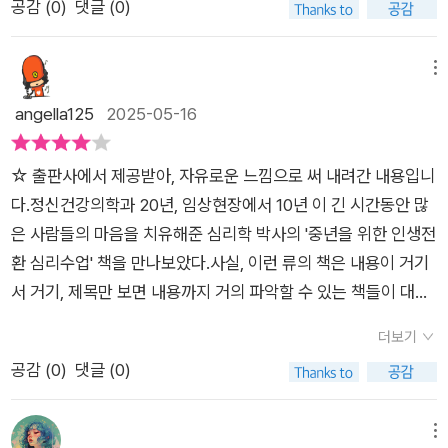
생각에 우울감이 생길 수도 있겠지만 저자는 그런 가운데 속에서
공감 (
0
)
댓글 (0)
회, 부정적인 생각과 가치관에서 벗어나지 못할 때가 있다.체념에
‘인생 전환’ 심리 수업입니다. 어지럽고 복잡한 세상을 살아가는
도 우리에게 있는 것들을 찾아보길 권한다.​그렇게해서 나오는 것
가까운 삶을 선택한다.결국 우리가 놓치고 있었던 것,바로 자기
중년의 직장인인 독자에게 꼭 필요한 책으로 기대가 됩니다. 꾸
이 바로 컴포트 존이라고 하는데 내가 찾아낸 내 인생의 소중한
자신을 찾고,회복하는 데 있다. 용기를 얻어서, 새로운 길을 나선
준하게 무언가를 하는 집중력과 지구력은 중년이 되면서부터 체
메뉴
것들, 행복 등과 같은 나 조차도 있는 줄 몰랐던 내 인생을 풍요롭
다. 일에 대한 기준을 만들고, 내 삶에 있어서 도움을 얻고 싶어한
력이 현저히 떨어지게 됩니다. 마흔으로 넘어갈 때 한 번쯤은 호
angella125
2025-05-16
게 해주어 결국은 내 삶을 안정화시킬 수 있는 것는 공간을 확보
다. 삶 속에 희망를 얻고, 타인의 시선에서 자유로워질 수 있는 상
되게 아픈 마흔앓이를 겪은 독자로서 흔들리는 시간을 넘어 단단
해야 하는 것이다.이런 시기에 해야 할 일들에는 무엇이 있는지도
황을 만드는 것, 나를 사랑하고, 내 삶에 감사라는 단어를 항상 마
히 나를 세우는 법에 대해 이 책이 궁금했습니다. 호르몬 문제, 스
알려주니 참고해서 내 인생의 컴포트 존을 더 늦기 전에 찾아야
☆ 출판사에서 제공받아, 자유로운 느낌으로 써 내려간 내용입니
음에 품고 있어야 한다. 삶이란 결국 서로 돕고 도움을 주는 관계
트레스, 번아웃, 불안과 배신감 등 폭주하는 감정으로 우울감을
할 것이고 가능하다면 최대한 넓게 확보해야 하지 않을까 싶기도
다.정신건강의학과 20년, 임상현장에서 10년 이 긴 시간동안 많
에서 만들어지기 때문이다. 나와 가까운 이들이 아플 때,그 아픔
느끼는 사람들과 내 삶의 속도와 방향을 다시 세우고 재정비의 필
하다.​마지막으로는 인생의 황금기에서 지는 것이 아니라 여전히
은 사람들의 마음을 치유해준 심리학 박사의 '중년을 위한 인생전
의 깊이를 헤아릴 수 있다는 것, 이 세상에 나 혼자 살아갈 수 없
요성을 느끼는 사람들, 인생의 우기 속에서 자신을 보호하는 법을
상승할 수 있다는 자신감으로 어떻게 하면 그것이 가능할 수 있는
환 심리수업' 책을 만나보았다.사실, 이런 류의 책은 내용이 거기
다는 사실을 깨닫게 된다면, 페소아가 쓴 불안에 관한 책을 깊이
배우고 싶은 사람들에게 필요한 내용입니다. 비로소 나는 이런
가를 알려주는데 지나친 욕심을 버리고 감정적으로도 평온함을
서 거기, 제목만 보면 내용까지 거의 파악할 수 있는 책들이 대부
음미하고, 이해할 수 있었다.
일과 이런 감정이 ‘내’가 아닌 ‘우리의’ 일 ‘우리의 감정’ 이라는 자
유지할 필요가 있어 보인다. 감사하는 마음은 정말 중요하다는 생
분이라 잘 안 읽게 되는데, 가끔 맘에 콕 와 닿는 책들이 있다.​이
각이 생겼다. 마흔에서 육십 사이의 ‘우리’ 말이다. 이 나이대는
더보기
각이 든다. 흥미로운 점은 외로움이라는 감정 역시 너무 부정적으
책이 바로 그런 책인데, 지인들에게 힘내라고 공유해주고 싶은 문
결코 무시할 수 없는 인생의 소용돌이 지점이라는 것을 깨닫게 되
공감 (
0
)
댓글 (0)
로만 볼 것이 아니라 결국은 익숙해져야 할 필요가 있다는 점이
장들이 한가득이다!!이건 이렇다, 이렇게 해라.고 단정짓는 것이
었다. ---p.19 1부 「마흔에 찾아온 마음의 대소동」 중에서 하루
다. ​이 시기를 어떻게 보내느냐에 따라서 앞으로의 시간, 인생 전
아니라, 그저 힘들어 하는 사람의 곁에서 들어주고 방향을 넌지시
하루, 오늘을 어떻게 버텼는지 기억하고 적어보자. 당신의 삶과
체가 결정될 수도 있다는 생각을 하면 참 소중한 이야기들이기에
제안해 주는 느낌이랄까. 어쩌면 이렇게도 중년들의 마음을 족집
메뉴