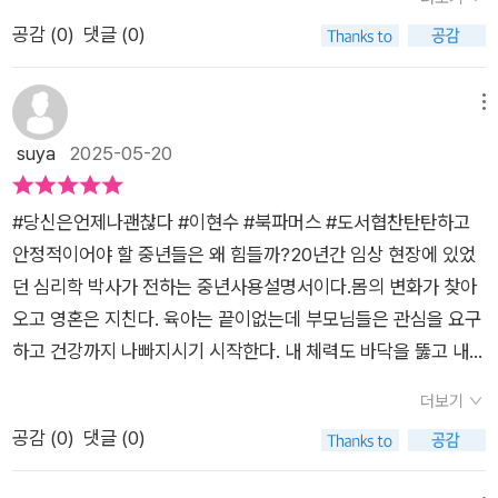
면 안 된다는 강박에 건강염려증도 심해졌다. 지난 시간 중에 내
도 우리를 힘들게 하지만합쳐서 거대한 소용돌이 지점을 만들기
화 등을 적어나가다 보면 미세한 마음의 움직임 정도는 느낄 수
공감 (
0
)
댓글 (0)
안을 한 번이라도 제대로 들여다본 적이 있었던가. 혼자 아등바등
도 하는데, 바로 '중년기 우울증'이다.❞⠀⠀30대후반부터 몸의 변
있을 것이다. 진정한 자아를 찾기 위해 자기 결정을 하는 것, 동시
한다고 문제가 해결되는 것도 아닌데 왜 이렇게 나를 돌보지 못했
화를느꼈는데요. 40대가 되니내 몸이 너무 낯선 거 있죠.⠀⠀늘
에 진정한 자아를 찾는 것에 몰입하는 것만으로도 충분히 새로 시
을까. 이 책을 읽으며 남은 삶을 위해서라도 내 삶의 속도와 방향
저체중이라 살찌라는 말만듣고 살았는데 ..⠀옆구리 뒷구리 사방
메뉴
작할 준비는 시작되었다고 보아도 무방할 것이다. 아무 잘못이 없
을 다시 한번 점검해야겠다는 다짐을 해 본다. 일에 대한 집착도
으로확장하고 있어요.비겁하게도 보이는 살은 정상인처럼보인다
suya
2025-05-20
는 감정에 더 이상 얽매이지 않고 진정한 자신을 찾을 수 있는 중
조금씩 내려놓으려 한다. 욕심과 허세를 덜어내고 외로움에 익숙
는 거죠.(ET몸매 저만 그런거 아니죱🙊)⠀⠀신체변화만 있음 다
년이 될 수 있길. 그래서 해피니스 커브 상승선에 올라탈 수 있길.
해지며 나를 돌보는 시간을 가지려 한다. 오늘만 사는 삶에서 벗
행이게요~기분이 아주 날뛴다는거죠.⠀⠀⠀⠀❝중년기 우울증이
#당신은언제나괜찮다 #이현수 #북파머스 #도서협찬탄탄하고
어나 내일을 기다리는 삶을 살아보자.​삶의 기대치를 세상 사람들
그렇다.8차선 도로 한복판에 갇힌 느낌이다.분노, 허탈감, 무기력
안정적이어야 할 중년들은 왜 힘들까?20년간 임상 현장에 있었
이 좋다고 하는 것에 맞추면 복잡하고 어지럽고 속이 더부룩하다.
함,후회, 수치심이 막 올라온다. 어디서부터 출구를 찾을지 난감
던 심리학 박사가 전하는 중년사용설명서이다.몸의 변화가 찾아
자신만의 기대치를 설정하여 전념하면 단순하고 깔끔하며 개운
하다. 잠시 숨이라도 고르고 싶어서 아이에게 소홀하면 즉시 일탈
오고 영혼은 지친다. 육아는 끝이없는데 부모님들은 관심을 요구
하다. 남의 기준에 맞추지 않고 ‘자기 목표’에 맞춰 열심히 달리
조짐이 보이고, 부모에게 소홀하면 즉시 전화통에 불이 난다.회사
하고 건강까지 나빠지시기 시작한다. 내 체력도 바닥을 뚫고 내려
고, 어떤 결과가 오든 감사하고 자족할 때 오히려 삶이 충만해진
를 소홀히 했다가는 모든 걸 잃을 것 같기에 그저 죽을 힘을 다해
가면 버티기가 힘들다는 느낌과 함께 우울감이 찾아온다.나만 그
다. 남에 비교되는 것 자체야 ‘인식’ 차원이라 막을 수도 없고 막
버틴다.그렇게 마음이 삭아간다. ❞⠀⠀⠀⠀❝인간이 받는 스트레스
더보기
런게 아니다.우선은 이말이 핵심처럼 느껴진다. 가정주부라서 보
을 필요도 없지만 상대적 열등감을 느끼는 ‘태도’로 확장할지는
의 9할을 차지한다는 '관계 스트레스' 또한 중년기에는 압박의 차
공감 (
0
)
댓글 (0)
상이 없어서 진급할 데도 인전도 못받아서 그런게 아니라 엄청난
본인의 선택이다.p. 157#당신은언제나괜찮다 #이현수 #북파머
원이 다르다. 젊었을 때는 '세상으로부터 좋은 평가를 받고 싶
성취를 쟁취한 사람들도 똑같이 중년에 이런 과정을 거친다고 한
스 #서평단 #도서리뷰 #심리학 #인문
다'의 문제로,노인이 되면 '세상이 나를 없는 존재로 취급한다'의