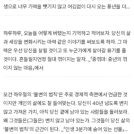
하겠지만, 그럼에도 끝까지 스스로를 사랑하고 포기하지 않는다
생으로 너무 기력을 뺏기지 않고 어김없이 다시 오는 풍년을 더
면 당신은 언제나 괜찮을 것이다.
즐겁게 맞이했을 텐데, 그걸 몰라 중년기 문제들이 처음 닥쳤을
때 더 춥고 어둡게 보냈던 것 같다. _「골든 서드에이지」에서
하루하루, 오늘을 어떻게 버텼는지 기억하고 적어보자. 당신의 삶
과 세상을 변화시키는 마력 같은 이야기를 써보도록 하자. 그 마
력은 우선 당신을 살릴 것이고 또 누군가에게 살아갈 용기를 줄
것이다. 흔들릴지언정 절대 꺾이지는 말자. _「중꺾마: 중년의 꺾
이지 않는 마음」에서
모건 하우절의 ‘불변의 법칙’은 주로 경제적 측면에서 언급한 것
이지만 개인의 삶에도 잘 들어맞는다. 당신이 40년 넘도록 변치
않고 가져온 가치, 아직 당신 곁에 남아 있는 사람들을 둘러보라.
왜 그것들은(그들은) 변치 않고 남아 있는가. 그것들이 당신 삶의
‘불변의 법칙’의 근간이 된다. _「인생 3분기에 숨어 있는 선물」에