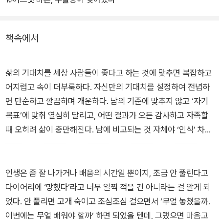
저자 역시 그랬다. 평탄할 줄 알았으나 예상과 달리 무척이나 버
거운 시기를 지나왔다. 그래도 심리학을 전공한 업 때문에라도 조
책속에서
금이나마 이 시기를 잘 지나갈 방법이 있을 거라 믿으며 부단히
찾고 모았다. 그러한 개인적 경험과 전문가로서의 성찰을 녹여 이
책 『당신은 언제나 괜찮다』에 모두 담았다.
삶의 기대치를 세상 사람들이 좋다고 하는 것에 맞추면 복잡하고
어지럽고 속이 더부룩하다. 자신만의 기대치를 설정하여 전념하
책은 인생 3분기에 갑자기 찾아온 신체적·심리적 대소동의 원인
면 단순하고 깔끔하며 개운하다. 남의 기준에 맞추지 않고 ‘자기
을 살피고, 소동을 진화할 방법을 찾도록 도와준다. ‘컴포트 존’을
목표’에 맞춰 열심히 달리고, 어떤 결과가 오든 감사하고 자족할
확보하여 삶을 안정화하는 법을 소개하고, 인생 만족지수 지표인
때 오히려 삶이 충만해진다. 남에 비교되는 것 자체야 ‘인식’ 차원
‘해피니스 커브’의 상승선에 빠르게 올라타 제2차 황금기를 맞이
이라 막을 수도 없고 막을 필요도 없지만 상대적 열등감을 느끼는
할 수 있는 기회 또한 열어준다. 책에 담긴 조언과 안내를 성실히
‘태도’로 확장할지는 본인의 선택이다. _「더 빨리 상승하기 위해
따라가다 보면, 텅 비어버린 자아를 다시 채울 소중한 보물들을
털어낼 것 1: 욕심과 허세」에서
인생은 좀 잘 나가거나 배움의 시간일 뿐이지, 조금 안 풀린다고
다시 찾을 수 있을 것이다.
다이어리에 ‘망했다’라고 너무 일찍 적을 건 아니라는 걸 알게 되
었다. 안 풀리면 고개 숙이고 조심조심 걸으면서 ‘무얼 놓쳤을까.
살아가는 한 여전히 이것저것 참 많이 흔들리고 힘든 시간을 맞이
이번에는 무얼 배워야 할까’ 하면 되었을 텐데, 그랬으면 마음고