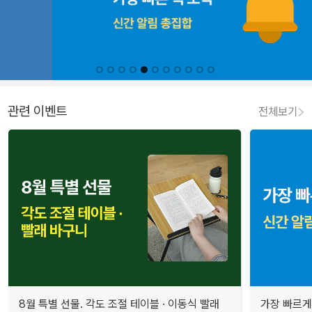
관련 이벤트
전체보기
8월 특별 선물. 각도 조절 테이블 · 이동식 빨래
가장 빠르게