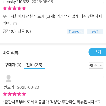
seasky210528
2025-05-18
메뉴
최정상 지점’이다. 신체적·심리적 여러 증상으로 인해 인생 만족
지수가 잠시 바닥을 찍긴 하지만, 그렇더라도 사십에서 육십 사이
우리 사회에서 선한 의도가 (크게) 의심받지 않게 되길 간절히 바
는 찌꺼기 하나 버릴 게 없는 불변의 ‘골든 서드 에이지’다. 책은
라며..
긍지와 자부심, 애정을 갖고 삶을 활짝 피워내 충분히 만끽할 수
공감 (
0
)
댓글 (0)
있는 방법을 희망찬 목소리로 들려준다. 1부는 예기치 않게 찾아
온 인생 3분기(서드 에이지)의 마음 대소동을 다룬다. 내부와 외
부에서 위기들이 생겨나는 요인과 현재의 마음 상태를 세부적으
쓰기
마이리뷰
로 들여다보며 분석한다. 2부에서는 마음의 대소동을 진화해본
다. 척박하기만 한 줄 알았던 내 인생에 숨어 있는 선물과 행복을
구매자 (0)
전체 (25)
찾고, 삶을 안정화할 수 있도록 ‘컴포트 존’ 확보 방법을 모색한
다. 일상을 단순화하고 몸과 마음을 돌보는 법, 버티기의 중요성,
메뉴
삶의 단맛을 찾는 법을 들려준다. 3부에서는 본격적으로 인생의
깐도리
2025-06-20
상승선에 올라타는 법을 상세히 소개한다. 불필요한 감정의 짐을
털고, 욕심과 허세를 덜어내고, 감사와 자기결정으로 자유로워지
며, 외로운 감정에 익숙해지는 법 또한 살핀다. 나아가 중년기를
“출판사로부터 도서 제공받아 작성한 주관적인 리뷰입니다”'그