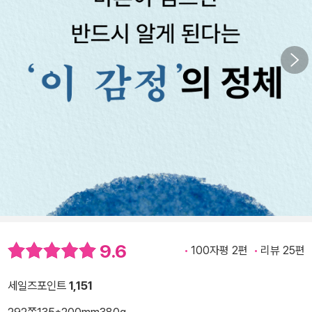
9.6
100자평 2편
리뷰 25편
세일즈포인트
1,151
292쪽
135*200mm
380g