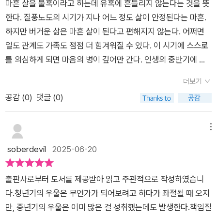
남은 인생을 버틸 만큼은 충분히 유지된다고 저자는 말한다. 믿고
마흔 살을 불혹이라고 하는데 유혹에 흔들리지 않는다는 것을 뜻
계획에 보기에 좋은 책입니다.
하루는 괴로워죽겠는 쳇바퀴 안에서도 꿈을 놓지 않고 살아가는
나만의 일을 하라고, 즐거운 일, 혹은 의미있는 일을 하면 더 빨리
한다. 질풍노도의 시기가 지나 어느 정도 삶이 안정된다는 마흔.
이유는 뭘까 고민하다가 『당신은 언제나 괜찮다』라는 책을 만났
안정화된다고 한다. ​또한, 과거의 영화에 미련을 두기보다는 앞으
하지만 버거운 삶은 마흔 살이 된다고 편해지지 않는다. 어쩌면
다.『당신은 언제나 괜찮다』는 수만 명의 삶을 바꾼 이현수 심리학
로의 인생을 계획하는 것이 현명하다고 저자는 말하는데, 굳이 이
일도 관계도 가족도 점점 더 힘겨워질 수 있다. 이 시기에 스스로
박사의 처방이 담긴 '인생 전환기 심리 수업'이다. 고대 구로병원
런 경우만이 아니더라도 인생은 과거집착형보다는 현재에 충실
를 의심하게 되면 마음의 병이 깊어만 간다. 인생의 중반기에 찾
20년, 임상 현장 10년! 지나온 세월 속에서 사람의 마음을 어루만
하는 것이 가장 현명하다는 생각이 든다.사실 중년 이후에는 어떤
아오는 우울증을 떨쳐버리기 위해서는 각자가 자신의 심리를 들
져온 저자는 중년기라는 '예상치 못한 깔딱고개'를 지나며 자신
더보기
일을 더 잘 해내기는 점점 어려워지기 때문에 부족함을 인정하고,
여다보는 시간을 가져야 한다.심리학 박사인 저자는 자신의 경험
역시 흔들렸다고 고백한다.『당신은 언제나 괜찮다』는 중년기라
공감 (
0
)
댓글 (0)
결과에 덜 연연해하는 것이 현실적 도움이 된다고 말한다. ​나이
을 바탕으로 인생 중반기에 찾아온 심리적 신체적 소동을 파악하
는 시기를 3막 인생의 제2차 전성기로 보며, 불청객처럼 찾아오
들수록 하루하루의 평화가 주는 소중함을 잘 지켜야 하고, 가끔
고 진화할 수 있는 방법을 이야기한다. 중년의 마음에 소동일 일
는 심리적 혼란을 어떻게 다루어야 할지 안내한다. 호르몬, 외부
겪게 될 외로움 또한 너무 오래 붙잡고 있지 않는 이상 곧 지나갈
어나는 건 여러 가지 이유가 있다. 호르몬의 변덕 때문일 수도 있
메뉴
스트레스, 정체성의 위기, 우울과 공허감이라는 '마음의 대소
꺼라고, 삶은 이러한 외로움 뿐만 아니라 모든 감정은 내가 붙들
고 외부 스트레스가 압박하여 그럴 수도 있다. 이때 나만의 문제
soberdevil
2025-06-20
동'에 질식하지 않도록 도와주는 ‘컴포트 존’ 개념, 삶을 단순화하
지만 않으면 반드시 지나간다고 말한다. ​왠만해서는 책을 읽으면
로 여기고 참고 넘기려고 해서는 안 된다. 울고 싶으면 울고 화내
고 다시 안정화시키는 실질적인 조언들, 그리고 ‘해피니스 커
서 문장을 새기거나 기억해 두는 경우가 드문데, 이 책은 한 페이
고 싶으면 화내야 한다. 하지만 대부분의 사람들이 참는 걸 당연
브’를 다시 상승선에 올려놓는 심리적 기법들이 담백하게 정리되
출판사로부터 도서를 제공받아 읽고 주관적으로 작성하였습니
지에 한 문장 이상은 다시 되새김하고 싶을 만큼 맘에 콕 와 닿는
하게 생각한다. 나 역시도 스스로를 다그치며 '빨리 정신 차리
어 있다. 『당신은 언제나 괜찮다』는 훈계하는 조언서가 아니다.
다.청년기의 우울은 무언가가 되어보려고 하다가 좌절될 때 오지
다는 말들이 많다. 나는 괜찮다고 생각했었는데, 무의식에서는 중
라'라고 윽박을 지를 뿐 제대로 내 감정을 살펴본 적이 없었다.저
조용하지만 단단한 언어로 ‘그럼에도 괜찮다’고, ‘흔들리더라도
만, 중년기의 우울은 이미 많은 걸 성취했는데도 발생한다.책임질
년 이후에 소심함, 자신감 부족..이런 것들이 나도 모르게 자리잡
자는 각자의 삶은 오롯이 자신이 사랑을 주어야 한다고 말한다.