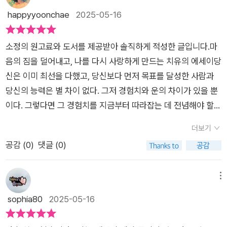
세상을 변화시키는 마력 같은 이야기를 써보도록 하자. 그 마력은
나를 더욱 단단하게 해줄 소중한 시간을 미리 준비하는 마음으로
게처럼 콕콕 집어내시고 명확히 이해하실 수 있는지, 읽는 내내
happyyoonchae
2025-05-16
우선 당신을 살릴 것이고 또 누군가에게 살아갈 용기를 줄 것이
『당신은 언제나 괜찮다』를 읽어보면 좋을것 같다.
감탄하게 만든다. 아마도, 저자 자신도 똑같은 길을 걸어오면서
다. 흔들릴지언정 절대 꺾이지는 말자. ---p.113 「중꺾마: 중년의
경제적으로 힘든 때도 있었고, 좌절했던 때도 있었기에 이런 경험
꺾이지 않는 마음」 중에서 바쁘고 치열하게 살면서 가족을 위
소정의 원고료와 도서를 제공받아 솔직하게 적성한 글입니다.마
을 전문가적인 관점에서 바라보고 이해하셔서 그 공감대가 훨씬
해 고군분투한 삶을 살았다면 40대 이후에는 자신의 몸과 마음
음의 짐을 덜어내고, 나를 다시 사랑하게 만드는 치유의 에세이당
더 큰 것 같다.​갱년기라는 놈 !!주변에서 갱년기로 내적,외적으로
을 돌봐야 합니다. 저자는 그 누구도 사랑해주지 않은 삶이라면
신은 이미 최선을 다했고, 당신보다 먼저 목표를 달성한 사람과
너무도 힘들어 하는 사람들을 많이 봐 왔기에, 갱년기를 맞이하기
자신을 먼저 사랑해야 한다고 말합니다. 삶은 때론 가혹하게 느껴
당신의 능력은 별 차이 없다. 그저 경험치와 운의 차이가 있을 뿐
전부터 왠지 모를 두려움을 갖고 있었던 기억이 난다. 그런데 이
지고 바라던 대로 되지 않습니다. 이럴 때 속상하더라도 제정신으
이다. 그렇다면 그 경험치를 지금부터 따라잡는 데 전념해야 할
책을 읽고나니 그까짓껏 별거 아니다. ​40대가 지나 몸과 마음이
로 깨어 있기만 한다면 우리가 어라나 많은 자유를 누리고 얼마나
까? 에너지가 이렇게나 떨어지는데도? 혹은 행운이 내 편으로 오
예전같지 않다면 겁먹지 말고, 모든 사람들이 거치는 과정이니 의
더보기
많은 선택을 할 수 있는지 얼마나 많은 것을 소유하고 있는지 빅
게끔 빌고 빌어야 할까? 아니다. '인생의 오후'에는 다른 전략
연하게 받아들이자고 저자는 말한다. 갱년기 증상을 피할수는 없
공감 (
0
)
댓글 (0)
터 프랭클의 사례를 들어 이야기 했습니다. 마음의 문제는 무엇보
을 써야 한다. -p182문득... 요즘 참 힘들다라는 생각이 들 때가
지만 자신의 상황을 이상하거나 병적으로 보지 않고 '정상적'으로
다 깨닫고 인정하는 것이 중요하며 눈에 보이지는 않은 마음의 병
있다. 그럴 때면 공허함과 두려움 때문에 멍하니 시간을 흘려보내
겪는 상황으로 인지하는 것이 필요한데, 인위적인 방법에만 매달
을 해결하지 않고 방치하게 된다면 인간관계와 업무 수행능력, 자
고, 글을 써야 할 시간에는 자꾸만 도파민을 충족시켜줄 무언가를
메뉴
리면 어느새 그저 중년기에 진입했을 뿐인데도 결국 이런저런 병
기 관리등에 문제가 된다고 생각됩니다. 중년의 위기를 겪고 있다
찾게 된다. 유튜브, 초콜릿, 누군가의 SNS 피드. 그러다 앞서 나
sophia80
2025-05-16
명을 가진 환자가 되고 만다. 대부분은 시간이 지나면서 적응되고
면 내적으로 근사하고 단잔해져 문제들을 하나씩 타개해야 한다
가는 사람을 볼 때마다 밀려오는 후회에 위장이 뒤틀린다.하지만
안정되는데, 물론 예전 젊었을 때 상태로는 절대 돌아가지 않지만
는 말이 인상적이었습니다. 마음체크 4가지를 통해 멋진 인생을
그럼에도 불구하고 나는 매일 아침 눈을 뜨고 또 하루를 버틴다.