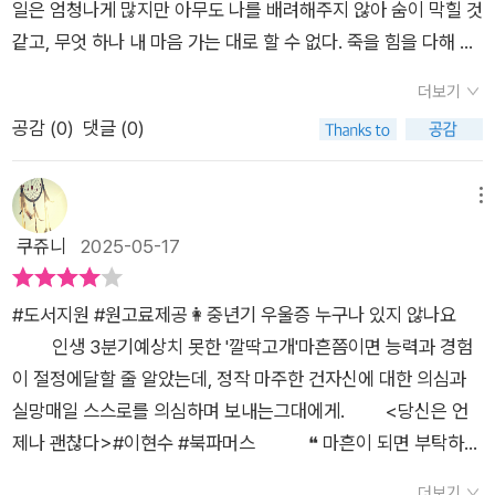
당신의 중심은 분명히 존재한다’고 말한다. 그리고 가장 중요하게
일은 엄청나게 많지만 아무도 나를 배려해주지 않아 숨이 막힐 것
고 있었나보다. 40-60대 중년의 시간을 보내는 사람들에게 크고
그리고 버티는 것에서 벗어나 회복하고 돌보는 법을 새롭게 배워
는, 우리에게 “괜찮다”는 말을 허락한다. 비로소 나도 내게 말할
같고, 무엇 하나 내 마음 가는 대로 할 수 없다. 죽을 힘을 다해 버
작은 위안과 힘이 되어줄 책이다.​
야 한다. 자신을 돌보고 외로움을 안고 가는 방법을 배움으로써
수 있었다. '그래, 그럼에도 나는 괜찮다.'
티지만 마음은 삭아가고, 자꾸만 내 존재감이 덜한 곳으로 사라지
자신을 다정하게 안아주고 믿을 수 있게 된다. 이러한 태도를 갖
더보기
고 싶어진다.한계에 부딪혔다는 건 마음이 그렇다는 것이다. 무엇
기 위해서는 마음의 안정화가 이루어질 때까지 삶을 최대한 단순
공감 (
0
)
댓글 (0)
을 위해 열심히 달려왔는지 목적의식이 희미해지면서 계속 달려
화해야 한다. 저자가 말하는 단순화는 선택과 집중이다. 건강염려
야겠다는 의욕과 동기, 희망이 슬슬 빠져나간다. 이미 너무도 치
증과 같은 불안과 우울을 유발하는 생각을 단순화하고 꼭 해야 할
열하게 살면서 현재의 자리까지 왔다는 걸 알고 있다. 그리고 더
메뉴
일과 시금하게 해야 할 일 등을 선정해 일을 단순화한다. 일정한
이상 그렇게 살 여력이 없다는 걸 알고 있기도 하다. 이렇게 가난
쿠쥬니
2025-05-17
루틴을 정해두고 일상을 단순화하는 것도 필요하다.아무런 준비
하고 텅 빈 자아와 마주할 때면, 그 불청객을 어떻게 대접(?)해야
없이 맞이한 40대는 시작부터 정신없었다. 갑작스럽게 가장의
하는 걸까? 이 책은 중년기의 우울에 대해 심도 있게 다루고 있
역할을 하게 되면서 부모님을 챙기고 아픈 엄마의 병수발을 들며
#도서지원 #원고료제공👩중년기 우울증 누구나 있지 않나요⠀⠀
다.1부에서는 상태를 진단해보고, 2부에서는 조금 편한 주제로
일과 집안일을 동시에 할 수밖에 없었다. 돌이켜보면 지난 몇 년
⠀⠀⠀인생 3분기예상치 못한 '깔딱고개'마흔쯤이면 능력과 경험
옮겨 이것을 진화할 방법 두 가지를 제시한다. 컴포트 존 찾기와
간은 하루하루 버티는 것이 최선이었다. 언제 어떻게 일이 벌어질
이 절정에달할 줄 알았는데, 정작 마주한 건자신에 대한 의심과
버티기가 바로 그 방법이다. 3부에서는 새로 시작할 준비에 관해
지 모르는 상황이다 보니 잠시도 긴장을 늦출 수 없었다. 낮에는
실망매일 스스로를 의심하며 보내는그대에게.⠀⠀⠀<당신은 언
다룬다.각 부마다 읽는 사람들이 직접 참여하고 인생에 대해 숙고
일을 하고 밤에는 몇 번이고 엄마 옆을 지켜야 했던 시간들이 길
제나 괜찮다>#이현수 #북파머스⠀⠀⠀⠀❝ 마흔이 되면 부탁하고
해보는 ‘마음 체크’ 페이지가 부속으로 담겨 있다. 저자의 설명을
어지다 보니 몸도 마음도 서서히 고장 나기 시작했다. 내가 아프
싶을 만큼엄청난 불청객들이 연달아 온다.불청객은 하나만으로
일방적으로 읽는 것만이 아니라 자신의 상황이나 관점, 생각의 변
더보기