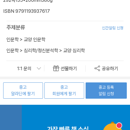
ISBN 9791193937617
주제분류
신간알림 신청
인문학
>
교양 인문학
인문학
>
심리학/정신분석학
>
교양 심리학
선물하기
공유하기
중고
중고
중고 등록
알라딘에 팔기
회원에게 팔기
알림 신청