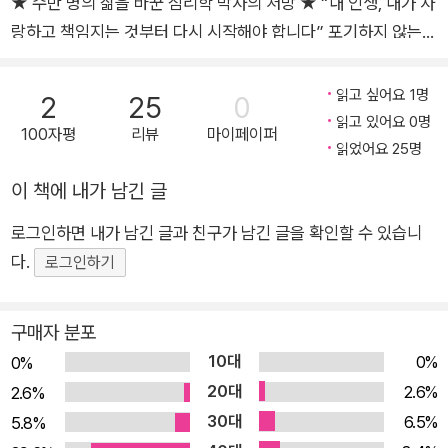
★ 수만 명의 삶을 바꾼 심리학 박사의 처방 ★ “내 인생, 내가 사
랑하고 책임지는 것부터 다시 시작해야 합니다” 포기하지 않는
용기가 필요한 당신에게 책임질 일은 엄청나게 많지만 아무도 나
를 배려해주지 않아 숨이 막힐 것 같고, 무엇 하나 내 마음 가는
읽고 싶어요 1명
2
25
0
대로 할 수 없다. 죽을 힘을 다해 버티지만 마음은 삭아가고, 자꾸
읽고 있어요 0명
100자평
리뷰
마이페이퍼
만 내 존재감이 덜한 곳으로 사라지고 싶어진다. 청년기의 우울은
읽었어요 25명
무언가가 되어보려고, 그것도 아주 크게 되어보려고 하다가 좌절
이 책에 내가 남긴 글
될 때 오지만, 중년기의 우울은 이미 많은 걸 성취했는데도 발생
로그인하면 내가 남긴 글과 친구가 남긴 글을 확인할 수 있습니
한다. 호르몬 문제, 스트레스, 번아웃, 불안과 배신감 등의 폭주하
다.
는 감정들…… 이러한 내·외부로부터의 위기는 어떻게 다스려야
로그인하기
할까. 저자는 중요한 것은, 살아가는 방식을 바꾸는 것이라고 말
한다. 건너온 삶의 시간 동안 우리가 분명히 알게 된 것은, 지금까
구매자 분포
지의 방식으로는 행복할 수 없다는 것이므로. “지금껏 늘 최상의
10대
0%
0%
결과를 내기 위해 달려왔을 테니 이제부터는 결과에 덜 연연해하
20대
2.6%
2.6%
면서 좀 무심하게도 살아보자. 능력이 좀 부족한 것 같으면 어떤
30대
6.5%
5.8%
가. 운이 따르지 않는다 싶으면 어떤가. 잘나갈 때도 나고 못 나갈