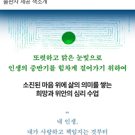
출판사 제공 책소개
10살이 되면 부모는 토론을 준비하라』 『오늘도, 골든땡큐』 『마음
약국』 『엄마 마음약국』 『나는 나답게 나이 들기로 했다』 『초심육
아』를 썼다. 평탄할 줄 알았으나 예상과 달리 무척 버거웠던 인생
중반기를 지나오면서, 조금이나마 이 시기를 잘 지나갈 방법이 있
을 거라 믿으며 부단히 찾고 모았다. 개인적 경험과 전문가로서의
성찰을 녹여 이 책 『당신은 언제나 괜찮다』에 담았다. 중년의 위
기를 겪고 있는 독자들이 인생 3분기를 무탈히 통과하는 데 작은
지도로 쓰였으면 한다.