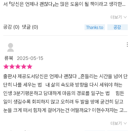
서 『당신은 언제나 괜찮다』는 많은 도움이 될 책이라고 생각한다.
보다 잘 안돼서 상황을 엎고 시작하는 경우가 아무래도 많다. 그
​이 책의 저자인 이현수 심리학 박사는 고대 구로병원 정신건강의
렇다 보니 빨리 목표를 이루고 남들에게도 멋진 모습을 보이고자
더보기
학과에서 무려 20년, 임상 현장에서 10년이라는 오랜 시간 동안
하는 마음이 앞선다. 이런 마음이 과해지면 욕심으로 매일 좌불안
공감 (
0
)
댓글 (0)
현장에서 일했던만큼 그 노하우를 담아낸 책이기 때문이다. 한 해
석이 되면서 기껏 새로 시작하고자 했던 설렘과기대가 쇠퇴한다.
에만 3분기가 있는 것이 아니라 저자는 이 책을 통해서 인생 3분
(-151-)중년과 장년, 그 경계에 서 잇다 보니 중년애 관한 책에 관
기를 이야기하는데 저자가 말하는 인생 3분기란 40~60세 사이
메뉴
심을 가지게 된다. 30대에 느끼지 못했던 감정들, 몸과 마음의 건
의 인생 주기를 서드 에이지(third age)로 표현하면서 오히려 이
류북
2025-05-15
강 상태에 대해서, 내 모습의 과거를 반추하게 되고, 내 삶을 돌아
지점이 인생에 있어서 최정상에 오를 수 있는 지점이라고 표현하
보게 한다. 중년이 되어서,호르몬에 변화가 시작되면서, 중년 우
고 있다.​일명 인생의 황금기 같은 시기를 과연 어떻게 보내야 하
울증에 나타나기 시작한다.책 『당신은 언제나 괜찮다』 에서는 중
출판사 제공도서당신은 언제나 괜찮다 _흔들리는 시간을 넘어 단
는지를 알려주는 이 책은 총 3부를 통해서 먼저 1부에서는 이 서
년에 흔히 나타나고 잇는 우울증이 어디에서 시작되는지 살펴보
단히 나를 세우는 법 내 삶의 속도와 방향을 다시 세워야 하는
드 에이지에 적응하는, 이 시기 자신의 마음의 상태를 제대로 들
고 있다. 도전욕보다 안전한 길을 선택하게 되고, 점차 보수적인
인생 3분기평온하고 담대하게 마음의 경로를 일구는 법 힘든
여다보는 시간을 갖도록 해준다.​2부에서는 인생의 황금기인 이
성향을 띠게 된다. 이건 남서이나 여성이나 다르지 않다. 아끼는
일이 생길수록 회피하지 않고 오히려 두 발을 땅에 굳건히 딛고
시기에 자신에게 만족스러운 사람은 얼마나 될까? 딱히 이뤄놓
것이 미덕이 되고,사치와 멀어지는 삶을 선택하게 된다. 내 가까
눈을 크게 떠서 힘차게 걸어가는건 어떨까요? 이현수저자는 고
은 것은 없는데 나이가 들어가고 체력은 떨어지고 자칫하다가 빠
운 이들이 하나둘 떠나가는 시점에, 내 안의 내면 속 감정 변화가
대 구로병원 20년, 임상 현장 10년 수만 명의 삶을 바꾼 전문가로
르게 변화하는 사회에 적응하기도 힘들어지는 참 힘든 시기라는
더보기
나타나고, 내 삶의 슬픔과 우울로 채워진다. 스스로 좌절감과 후
이번 신작은 인생의 중반기를 지나는 이들을 위한 희망과 위안의