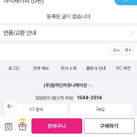
마이페이퍼 (0편)
용기 등의 결실을 보기까지는 시간이 오래 걸리지만, 그 즉시 마
가 되어 일하는 데, 점점 나이가 들어 은퇴는 가까워지고 건강도
음을 안정시키고 생체 기제를 회복 모드로 바꿔주는 감사를 장착
나빠지니 우울한 일 투성이다. 지난 날을 되돌아보며, 지금까지
등록된 글이 없습니다
하면 인생 두 번째 황금기가 성큼 도래할 것이다.⠀⠀⠀😌위로받
잘 살아온 것인지 자꾸 후회되고 가슴이 먹먹해지면서 많은 이들
았어요.번아웃이 올랑말랑 기웃거리는찰나이 책으로 차분해졌어
이 '중년기 우울증' 도 겪는다고 한다. 젊었을 때는 극복가능했던
반품/교환 안내
요.⠀가성비 갑인 감사의 옷은우리를 지켜줄 테죠.⠀⠀⠀책이라는
마음의 병도 중년이 되어 몸과 마음이 약해지고 호르몬까지 난동
같은 취미를 공유하고공감하고 소통하는 우리너무 소중합니다.⠀
을 부리면 더 이상 의지만으로는 해결이 안 된다. 저자는 중년기
⠀⠀오늘 저의 피드를 다녀가신햇살같은 울 북스타님~감사의 마
에 닥치는 감정의 격량과 소동을 진화하는 방법으로 '컴포트 존
음 전해요. 🙆🏻‍♀️🙇🏻‍♀️@ekida_library@ekida_library⠀⠀⠀#당
찾기'와 '버티기' 를 추천한다. 마음 편히 있을 수 있는 물리적, 심
로그인
전체 메뉴
회사 소개
출판사 안내
PC 버전
신은언제나괜찮다#인문책추천⠀
리적 공간을 찾고, 억지로 상황을 바꾸기 보다는 버텨보는 것을
말한다. 내 경우에는 우울한 순간에 많은 책을 읽으며 마음을 다
(주)알라딘커뮤니케이션
잡았었는 데, 저자의 이론대로라면 책이 컴포트존이었고, 책에서
1544-2514
일반문의 (발신자 부담)
느낀 깨달음으로 버틸 수 있었던 것 같다. 영국 브루킹 연구소에
뒤로가
기
1:1 문의
FAQ
서 조사한 연령대별 인생 만족도는 U자 곡선을 그린다. 인생 만
족도가 중년에 가장 낮고 60이 넘으면서 차츰 상승하는 모양이
보관함담기
선물하기
장바구니
구매하기
중고매장 위치, 영업시간 안내
다. 만약, 본인이 중년이고 지금 삶이 너무 힘들게 느껴진다면 바