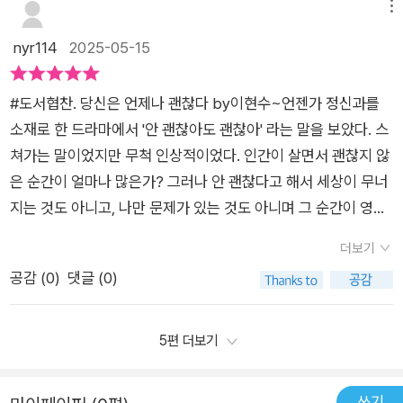
다. 마음의 대소동을 어떻게 진화시킬 묘안은 대단치 않아 안심이
메뉴
문제로 괴롭다면,중년기는 '세상이 나에게만 책임을 지운다'라는
된다. 컴포트 존을 확보하고 일상을 단순화 시키는 마음 먹으면
nyr114
2025-05-15
문제로 버겁다. 이제는 혼 자서만 잘해서는 소용없고 '다 같이' 잘
바로 실행할 수 있는 것들이다. 이제 막 40에 들어서고 있지만 몸
하도록 이끌지 않으면 능력 부족으로 낙인 찍힌다. ❞⠀⠀⠀위아래
에 이상신호가 슬슬 생긴다. 선배들의 책도 많이 읽어두고 예방접
찡겨자신을 돌볼 겨를이 없는 중년우울증이 안오는 게 이상합니
#도서협찬. 당신은 언제나 괜찮다 by이현수~언젠가 정신과를
종처럼 자주 나에게 물어봐야겠다. 너 괜찮아?#인문학 #독서 #
다.⠀⠀중년우울증으로 항우울제를 먹어가며,당도한 문제에 정면
소재로 한 드라마에서 '안 괜찮아도 괜찮아' 라는 말을 보았다. 스
독서일기 #책소개 #책리뷰#중년 #마음체크
으로 마주한 저자의이야기에 귀가 열릴 수 밖에 없더라고요.⠀⠀
쳐가는 말이었지만 무척 인상적이었다. 인간이 살면서 괜찮지 않
⠀⠀🌊흔들려야 진짜가 된다.⠀마음의 지진 또한 나쁘기만 한 게
은 순간이 얼마나 많은가? 그러나 안 괜찮다고 해서 세상이 무너
아니라 당신이 진정 한 자기 자신으로 살도록 하는 계기가 된다.
지는 것도 아니고, 나만 문제가 있는 것도 아니며 그 순간이 영원
그 지진이 심할수록, 즉 흔들림이 셀수록 오히려 진정한 자신을
한 것도 아니었다. 안 괜찮아도 괜찮으니까, 이 책의 제목처럼 <
더보기
찾는 시간을 빨리 갖게 된다. 흔들려야 '진짜'가 될 수 있다. 그러
당신은 언제나 괜찮다> 이 말은 남녀노소 모두에게 적용되는 말
공감 (
0
)
댓글 (0)
니 흔들린다고 너무 심하게 당황하거나 불안해하지 말자.⠀⠀⠀⠀​
이지만, 이 책에서는 특히 마흔에서 육십 사이, 중년의 사람들에
🫥불안을 다독이고 불충분감 수용하기⠀당시에는 이미 최선을
게 초점을 맞췄다. 삶이 힘들지 않은 사람이 어디있겠냐만은, 나
다했고 당신보다 먼저 목표를 달성한 사람과 당신의 능력은 별 차
역시 중년이라 그런가? 녹록치 않은 중년들의 처지가 잘 보인다.
5편 더보기
이가 없다. 그저 경험치와 운의 차이가 있을 뿐이다.⠀⠀⠀⠀🔫중
아래로는 자녀들을 뒷바라지하고, 위로는 부모를 봉양하지만 각
년기를 버티는 비밀 병기⠀감사는 가성비가 높다.지구력, 끈기,
종 복지정책들에 중년은 해당되지 않는다. 그럼에도 사회의 허리
쓰기