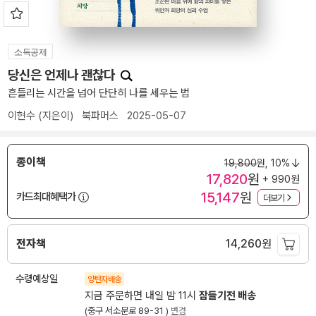
소득공제
당신은 언제나 괜찮다
흔들리는 시간을 넘어 단단히 나를 세우는 법
이현수
(지은이)
북파머스
2025-05-07
종이책
19,800
원,
10%
17,820
원
+ 990원
15,147
원
카드최대혜택가
더보기
전자책
14,260
원
수령예상일
양탄자배송
지금 주문하면 내일 밤 11시
잠들기전 배송
(중구 서소문로 89-31 )
변경