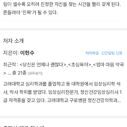
림이 셀수록 오히려 진정한 자신을 찾는 시간을 빨리 갖게 된다.
흔들려야 ‘진짜‘가 될 수 있다.
저자 소개
지은이:
이현수
저자파일
신간알림 신청
최근작 :
<당신은 언제나 괜찮다>
,
<초심육아>
,
<엄마 마음 약국
>
… 총 21종
(모두보기)
고려대학교 심리학과를 졸업하고 동 대학원에서 임상심리학 석
사, 박사 학위를 받았다. 임상심리전문가, 정신건강임상심리사 1
급 자격증을 갖고 있다. 고려대학교 구로병원 정신건강의학과에
서 20년간 근무했으며, 현재는 힐링심리학아카데미 원장으로 심
리 상담과 강연, 교육 및 저술에 전념하고 있다. 10만 독자의 사랑
을 받은 스테디셀러 『하루 3시간 엄마 냄새』를 비롯하여 『아이가