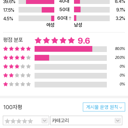
40대
8.4%
39.6%
때도 나다. 내가 어떤 일을 잘하는 것(기능 자아)과 내가 가치 있
50대
9.1%
17.5%
는 사람인 것(존재 자아)은 절대 동격이 아니다.” “개미의 속도로
60대
3.2%
4.5%
살다가 지쳤음이 분명하니 잠시 베짱이나 나무늘보같이 느릿느
여성
남성
릿 움직이며 자신만의 속도를 찾아내보자. 당신이 속도를 줄이는
동안 옆의 사람이 빛의 속도로 달려가는 듯이 보여도 ‘부럽네’ 하
9.6
평점 분포
고 담백하게 한번 인정하고 담담하게 그의 운을 빌어주자.” 그러
80.0%
면서 무엇을 남기고 무엇은 개선하며 또한 무엇을 새로 시작해야
20.0%
하는지, 삶을 전환하는 법에 대해서도 저자는 들려준다. 그동안
0%
살아오면서 행복해지는 데 별 효과가 없거나 그다지 유익하지 않
0%
았던 짐들을 털어내고 중반기 인생을 업데이트하는 법을 하나하
0%
나 상세히 소개한다. 저자는 인생은 좀 잘나가거나 배움의 시간일
뿐이지, 조금 안 풀린다고 다이어리에 ‘망했다’라고 너무 일찍 적
을 일은 아니라는 걸 알게 되었다. 안 풀리면 고개 숙이고 조심조
100자평
게시물 운영 원칙
심 걸으면서 ‘무얼 놓쳤을까. 이번에는 무얼 배워야 할까’ 하면 되
카테고리
었을 텐데, 그랬으면 마음고생으로 너무 기력을 뺏기지 않고 어김