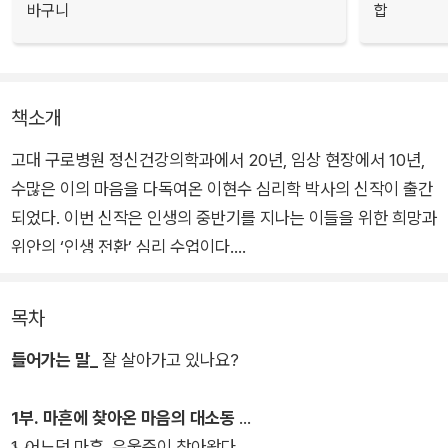
바구니
합
책소개
고대 구로병원 정신건강의학과에서 20년, 임상 현장에서 10년,
수많은 이의 마음을 다독여온 이현수 심리학 박사의 신작이 출간
되었다. 이번 신작은 인생의 중반기를 지나는 이들을 위한 희망과
위안의 ‘인생 전환’ 심리 수업이다.
우리는 성장기에 열심히 배움에 정진하고 최선을 다하면, 중반기
목차
에는 전성기에 달해 인생을 여유롭게 맛보는 시간이 주어질 줄 안
들어가는 말_
잘 살아가고 있나요?
다. 그러나 예상치도 못한 깔딱고개다. ‘내 능력이 이것밖에 안 되
었나?’ ‘내가 이렇게 소심하고 배짱이 없었나’ 하는 생각이 매일
1부. 마흔에 찾아온 마음의 대소동
같이 밀려든다.
1. 어느덧 마흔, 우울증이 찾아왔다