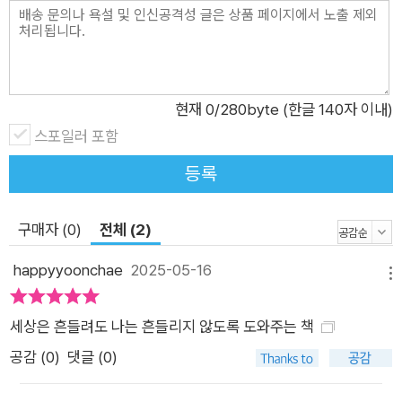
없이 다시 오는 좋은 시기를 더 즐겁게 맞이했을 텐데, 그걸 몰라
더 춥고 어두운 시기를 보냈던 것 같다며, 독자에게 개인적인 경
험담과 전문가로서의 성찰, 상담 사례들을 모두 응축해 들려주며
위안한다. 인생의 우기를 피할 수는 없지만, 우산을 써서 자신을
보호하는 것은 필요하다. 때로는 엉엉 울고 싶고 때로는 분노가
현재
0
/280byte (한글 140자 이내)
치밀며 또 때로는 좌절감에 휩싸여 앞이 안 보이더라도, 할 수 있
스포일러 포함
는 만큼 조금씩 헤쳐나가다 보면 그 끝에 예전에 알지 못했던 새
등록
로운 길이 당신을 반드시 기다리고 있다는 것을 믿기 바란다. 학
력, 경제력, 체력, 과거의 성공 경험과 관계 없이, 오로지 ‘포기하
구매자 (0)
전체 (2)
지 않는 마음’만 있다면, 내 인생 끝까지 내가 사랑하고 책임진다
는 마음만 있다면, 호두같이 단단하게 영글어가는 심력과 함께 근
happyyoonchae
2025-05-16
메뉴
사한 인생의 오후를 맞이할 수 있으리라고 저자는 분명하고도 따
스한 목소리로 말한다. 내 삶의 속도와 방향을 다시 세워야 하는
세상은 흔들려도 나는 흔들리지 않도록 도와주는 책
인생 3분기 평온하고 담대하게 마음의 경로를 일구는 법 사십에
공감 (
0
)
댓글 (0)
서 육십 사이는 인생 주기에서 서드 에이지(third age)로, 등산에
비유하자면 하산해야 하는 포스 에이지(fourth age) 전의 ‘생애