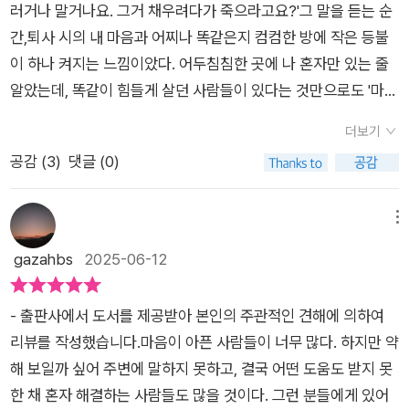
버티는 슈퍼 울트라 마음 연료에 대해 집중 소개한다. 각 부마다
러거나 말거나요. 그거 채우려다가 죽으라고요?'그 말을 듣는 순
독자들이 직접 참여하고 인생에 대해 숙고해보는 ‘마음 체크’ 페
간,퇴사 시의 내 마음과 어찌나 똑같은지 컴컴한 방에 작은 등불
이지가 부속으로 담겼다. 사는 동안 어느 해는 풍작을 이루고, 어
이 하나 켜지는 느낌이았다. 어두침침한 곳에 나 혼자만 있는 줄
느 해는 흉작이 들 것이다. 풍작일 때는 ‘이게 사는 거지’ 하며 기
알았는데, 똑같이 힘들게 살던 사람들이 있다는 것만으로도 '마음
뻐하고 즐기고, 흉작이면 내 인생의 마스터키를 만드는 데 활용하
날씨' 가 흐림에서 맑음으로 조금 옮겨졌다. (-19-)애도에서는 세
더보기
겠다는 마음으로 지내다 보면, 인생 3분기를 잘 버티는 것은 물론
상이 가난하고 텅 빈 것이지만 멜랑콜리아에서는 자아 자체가 그
공감 (
3
)
댓글 (0)
생애 황금기로 보낼 수 있을 것이다. 이 책에 당신 인생의 마스터
랗다.프로이트가 말한 '가난하고 텅 빈 자아'는 중년기 우울증의
키를 단단하게 제련하고 벼리는 방법이 담겨 있다.
특성과도 참 잘 들어맞는다. 자신이 믿어온 것, 사랑해 온 것, 가
치 있다고 여긴 것들의 의미가 감소하거나 심지어 사라짐으로써
메뉴
'자아'라는 건축물이 크게 흔들린다. (-37-)진정한 자기 자신되
gazahbs
2025-06-12
기, 중년기에 해야 할 너무도 중요한 심리적 과업이 아닐 수 없다.
그래서 '페르소나'와 '그림자'는 중년기 이후 더 생각할 거리를 준
- 출판사에서 도서를 제공받아 본인의 주관적인 견해에 의하여
다. 융 또한 중년기를 인생의 전환점으로 부르며 이 시기를 통해
리뷰를 작성했습니다.​마음이 아픈 사람들이 너무 많다. 하지만 약
더 깊은 자아 인식을 이루어야 한다고 말했다. (-115-)상승을 더
해 보일까 싶어 주변에 말하지 못하고, 결국 어떤 도움도 받지 못
디게 하는 가장 무거운 짐은 욕심이다. 용어에서부터 무거움이 느
한 채 혼자 해결하는 사람들도 많을 것이다. 그런 분들에게 있어
껴지지 않는다. 중년기에는 잘하는 무언가를 새로 시작하는 경우