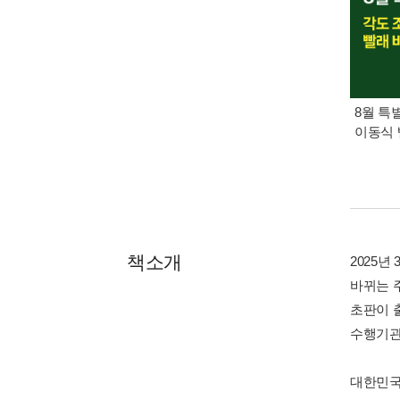
8월 특
이동식 
책소개
2025
바뀌는 
초판이 
수행기관
대한민국