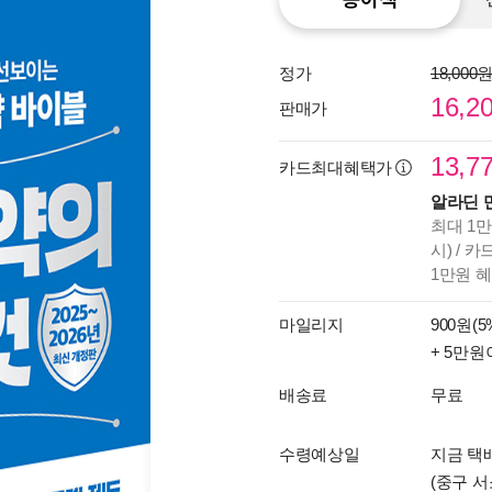
정가
18,000
16,2
판매가
13,7
카드최대혜택가
알라딘 
최대 1만
시) / 
1만원 
마일리지
900원(5
+ 5만원
배송료
무료
수령예상일
지금 택
(중구 서