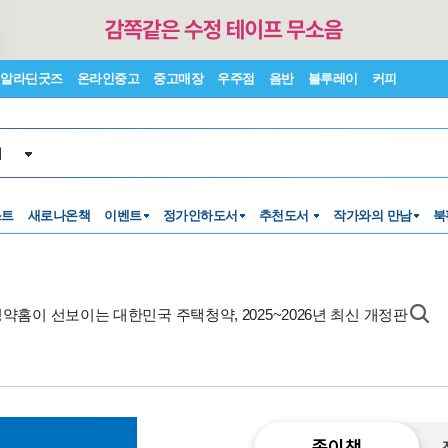
알라딘굿즈
온라인중고
중고매장
우주점
음반
블루레이
커피
서
스트
새로나온책
이벤트
정가인하도서
추천도서
작가와의 만남
북
약홈이 선보이는 대한민국 주택청약, 2025~2026년 최신 개정판
종이책