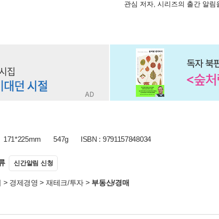
관심 저자, 시리즈의 출간 알
171*225mm
547g
ISBN : 9791157848034
류
신간알림 신청
서
>
경제경영
>
재테크/투자
>
부동산/경매