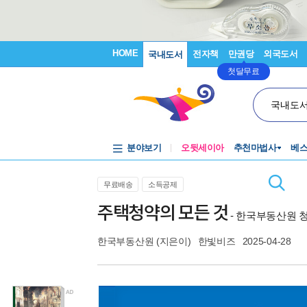
HOME
전자책
만권당
외국도서
국내도서
첫달무료
국내도
분야보기
오뒷세이아
추천마법사
베
무료배송
소득공제
주택청약의 모든 것
- 한국부동산원 청
한국부동산원
(지은이)
한빛비즈
2025-04-28