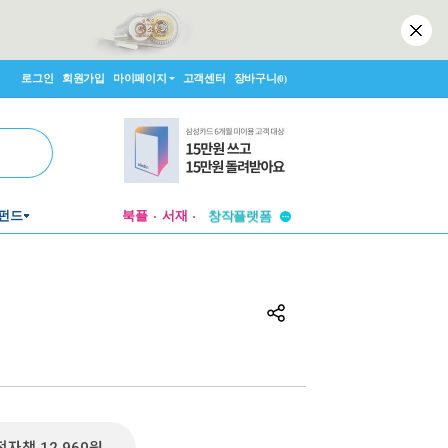
로그인
회원가입
마이페이지
고객센터
장바구니
(0)
투비컨티뉴드
펀드
북플
서재
창작플랫폼
투비컨티뉴드