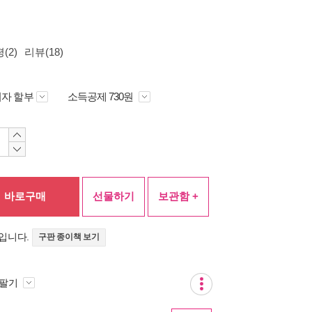
(2)
리뷰(18)
자 할부
소득공제 730원
바로구매
선물하기
보관함 +
입니다.
구판 종이책 보기
 팔기