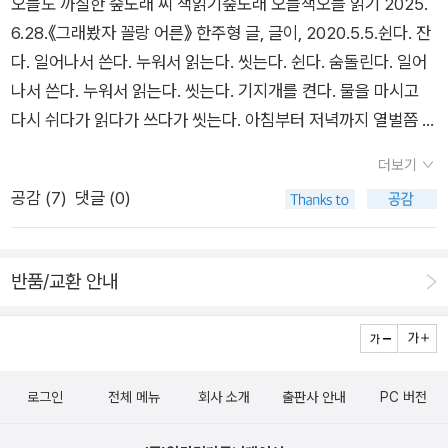
오늘도 까칠한 숲노래 씨 책읽기숲노래 오늘책오늘 읽기 2025.
다”고 외친 뒤로 하루아침에 “음반 검정필·심의필 가위질”은 자
6.28.《그래봤자 꼴랑 어른》 한주형 글, 글이, 2020.5.5.쉰다. 잔
취를 감추었다. 어떤 목소리이든 홀가분하게 낼 수 있어야 들꽃
다. 일어나서 쓴다. 누워서 읽는다. 씻는다. 쉰다. 숨돌린다. 일어
누리(민주국가)이다. 외곬로 길들이거나 물들일 적에는 사슬나라
나서 쓴다. 누워서 읽는다. 씻는다. 기지개를 켠다. 물을 마시고
(독재정치)가 판치게 마련이다. 여태 ‘검정필·심의필 가위질’을
다시 쉬다가 읽다가 쓰다가 씻는다. 아침부터 저녁까지 열벌쯤 씻
치워내려고 기나긴날에 걸쳐 숱한 사람이 땀흘렸고 피흘렸다. 그
는다. 바람이(선풍기)조차 안 쓰고, 부채도 이제는 안 챙기면서
런데 어찌된 셈인지, 나라가 거꾸로 돌아간다. ‘입틀막법(2026.
더보기
살기에 그냥 땀을 흘리고, 땀에 젖으면 씻고서 쉰다. 여름에는 자
7.7.허위조작정보 근절법)’이 태어나고야 만다. 그야말로 ‘입틀
공감 (
7
)
댓글 (0)
주 씻고 쉬면서 다시 볕받이를 할 적에 누구나 튼튼하다. 《그래봤
막’을 하겠다는 재갈이자 차꼬이다. 겉으로는 ‘거짓말(가짜뉴
자 꼴랑 어른》을 재미나고 즐겁게 읽었고, 여럿 더 사서 둘레에
스)’을 솎아낸다고 하지만, 들꽃길(민주주의)은 ‘이야기(대화·타
건네었다. 아이곁에서 함께 자라면서 살림꽃을 지피는 어버이 이
협)’로 모든 일을 풀어가는 얼거리일 뿐이다. 재갈이나 차꼬를 물
반품/교환 안내
야기를 이렇게 사랑씨앗으로 품고 풀어내는 책이 널리 읽히기를
리는 입틀막으로는 어떤 들꽃길로도 못 간다. 이름만 바꾼 ‘검정
바란다. 겉훑기로 슬그머니 짚는 시늉을 하다가 돈벌이로 기울고
필·심의필 가위질’을 선보이면서 잘못값(제제금·과징금·벌금)을
마는 잘난책(베스트셀러)이 아닌, 속보기로 느긋하게 어깨동무하
크게 물리겠다고까지 하는 판이다. “거짓말만 바로잡겠다는데
면서 아늑하게 품는 아름다운 살림책이 꾸준하게 새롭게 반갑게
뭐가 잘못이냐?” 하고 말하는 분은 참으로 가위질에 휘둘리는 셈
로그인
전체 메뉴
회사 소개
출판사 안내
PC 버전
읽히면서 서로서로 생각꽃을 피우기를 빈다. “잘못하거나 제대로
이다. 나라(정부)가 잘못 매기고 엉뚱하게 따져서 서른 해나 쉰
안 하는 사람”도 수두룩하지만, “잘하거나 제대로 하는 사람”도