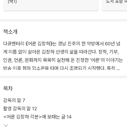
(택1)
도서 포함 국
책소개
다큐멘터리 《어른 김장하》는 경남 진주의 한 약방에서 60년 넘
게 이름 없이 살아온 김장하 선생의 삶을 따라간다. 장학, 기부,
인권, 언론, 문화까지 묵묵히 실천해 온 진정한 ‘어른’의 이야기는
방송 이후 점차 입소문을 타며 다시 조명되기 시작했다. 특히 문
형배 헌법재판관이 가난한 농부의 장남으로 태어나 김장하 선생
의 지원을 받아 공부했다는 사실이 알려지며 더욱 큰 반향을 일으
목차
켰다.
감독의 말 7
촬영 감독의 말 12
이 책은 《어른 김장하》 다큐멘터리 각본집으로 어른 김장하 선생
<어른 김장하 각본>에 보태는 글 14
의 울림이 있는 말씀을 담은 각본 전체와 미공개 스틸컷, 김장하
선생 연보, 비하인드 스토리를 담아 영상의 감동을 더욱 찬찬히