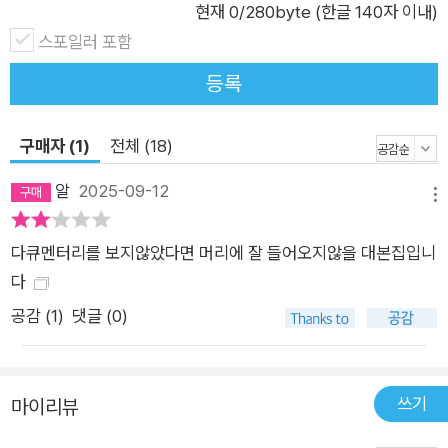
기록으로 남겨야 한다.”라고 입을 열었다. 격식을 갖추지 않았고,
현재
0
/280byte (한글 140자 이내)
화려하지도 않지만, 그래서 더 진실하다. 잊지 않기 위해, 기억을
스포일러 포함
물려주기 위해, 우리는 이 다큐멘터리를 활자로 남긴다. ★ 지역
등록
방송의 기적, MBC경남 화제의 다큐멘터리 ★ 제59회 백상예술
대상 TV부문 교양 작품상 ★ 제35회 한국PD대상 TV시사다큐
구매자 (1)
전체 (18)
부문 작품상 ★ 제50회 한국방송대상 다큐멘터리 TV부문 작품
상·프로듀서 부문 개인상 문형배 헌법재판관이 다시 불러낸 그 이
알
2025-09-12
메뉴
름, 어른 김장하 진정한 어른은 자신을 드러내지 않는다 우리는
그 마음을 따라 걸을 뿐이다 가난한 학생들에게 셀 수도 없이 많
다큐멘터리를 보지않았다면 머리에 잘 들어오지않을 대본집입니
은 장학금을 지원했지만, 행사를 열지도 사진을 찍지도 않았다.
다
특히 그는 돈을 주면서도 어떤 말도 하지 않고 있는 그대로 보기
공감 (
1
)
댓글 (0)
만 했다. 김장하 선생은 “줬으면 그만이지.”, “갚으려거든 우리 사
회에 갚으라.” 하는 말을 남기고 늘 한발 물러서는 사람이다. ‘무
주상보시(無主相布施)’, 곧 주는 마음조차 의식하지 않고 주는
쓰기
마이리뷰
삶을 실천한 사람이기 때문이다. 경남 진주의 남성당한약방, 60
년 동안 한약방을 지킨 한약사 김장하 선생은 전 재산을 사회에