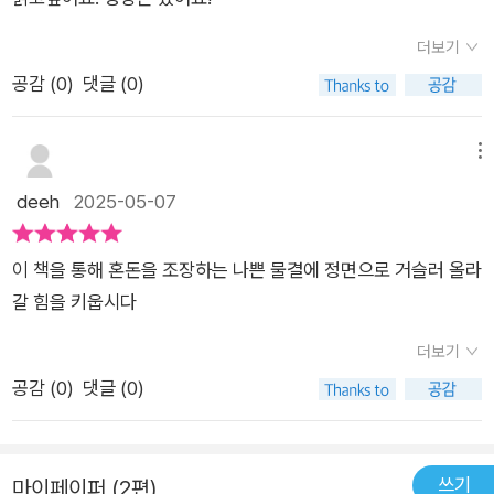
않은 이야기들이 많아서이다.좋은 분들이 뉴스에 많이 소개되고
선한 영향력이 펼쳐지는 사회를 꿈 꿔 본다.P48이사장님이 훌륭
더보기
한 분이시고 우린 졸업생이니까 든든한 백을 가지고 있는 거죠.그
공감 (
0
)
댓글 (0)
게 돈이 아니고요.그런 큰 힘이 되는 거죠.그래서 무슨 일을 하더
라도 자신있게 할 수 있고 떳떳하게 할 수 있고.돈이 아니고 힘이
메뉴
되는 것들......나는 아이들에게 든든한 백이 되어줄 수 있을까......
deeh
2025-05-07
아프고 괴로운 사람들을 상대로 돈을 벌어서 함부로 쓸 수 없어서
모아 다시 사회에 환원했다는 김장하 선생님의 말씀이 인상적이
었다.1,000명이상에게 수십 년간 장학금을 지원하고도 지역의
이 책을 통해 혼돈을 조장하는 나쁜 물결에 정면으로 거슬러 올라
인권,문화,역사를 위해 헌신하고도 돋보이려 하지 않고 늘 끄트머
갈 힘을 키웁시다
리에 앉아 계시는 모습이 많은 것들을 생각하게 한다.나는 어떤
더보기
어른일까......말은 아끼고 행동으로 어른다워져야겠다.영화와 함
공감 (
0
)
댓글 (0)
께 읽어보면 좋은 어른을 만나게 되고 우리들의 모습도 조금은 변
할 것 같다.
쓰기
마이페이퍼 (2편)