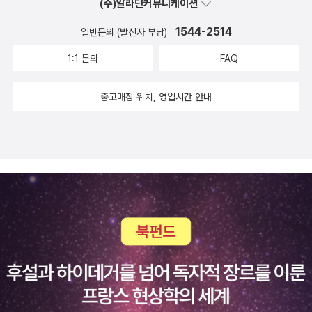
해 동안 눈물로 지새운 분이 수두룩하다. 우리 스스로도 나라가
(주)알라딘커뮤니케이션
많다. 우리는 이제부터 “잘하거나 제대로 살림하며 사랑씨앗을
휘두르는 몽둥이와 주먹질에 호되게 시달렸다. 굴레(일제강점기·
1544-2514
심는 수수한 어버이”가 쓴 책을 읽고 나누면서, 오늘 이곳에서 우
일반문의 (발신자 부담)
군사독재)를 벌써 잊었을까? 조선 500해에 걸쳐서 ‘임금 귀에 거
리 보금자리를 기쁘게 일구는 손길을 펼 노릇이다. 너도 어른이고
1:1 문의
FAQ
슬리는 말’을 한 마디라도 읊다가는 목아지가 날아가던 일을 잊었
나도 어른이다.ㅍㄹㄴ글 : 숲노래·파란놀(최종규). 낱말책을 쓴
을까? ‘임금뿐 아니라 벼슬아치(양반·사대부) 앞에서 굽신거리지
다. 《새로 쓰는 말밑 꾸러미 사전》, 《미래세대를 위한 우리말과
중고매장 위치, 영업시간 안내
않으면, 땅바닥에 엎드리고 고개숙이지 않으면 목숨을 빼앗기던
문해력》, 《들꽃내음 따라 걷다가 작은책집을 보았습니다》, 《우리
일’을 어느새 다 잊었을까? 우리는 ‘이야기’로 서로 만나서 말을
말꽃》, 《쉬운 말이 평화》, 《곁말》, 《책숲마실》, 《우리말 수수께끼
나누면서 일을 풀 노릇이다. ‘가위질(근절법)’을 앞세워서 미리
동시》, 《시골에서 살림 짓는 즐거움》, 《이오덕 마음 읽기》을 썼
도려내고 값(벌금)을 잔뜩 물리는 재갈을 세우지 않아야 할 일이
다. blog.naver.com/hbooklove
다. 나라는 사람들이 누구나 왼쪽에 서건 오른쪽에 서건 가운쪽에
서건 스스로 즐겁고 아름답게 어울리는 길을 틔우는 일에 땀흘려
야지. 애먼 칼자루를 나라가 쥐면서 휘두르지 말아야지. 입맛에
맞는 추킴말(주례사비평)만 들으면서 구름에 올라앉고 싶은 무리
가 늘 가위질이라는 무시무시한 주먹을 휘둘렀다. 지난날(1970
∼2010)에는 ‘간행물윤리위원회 검정필·심의필’이었다면 오늘날
(2026)에는 ‘정보통신망 이용촉진 및 정보보호 등에 관한 법률