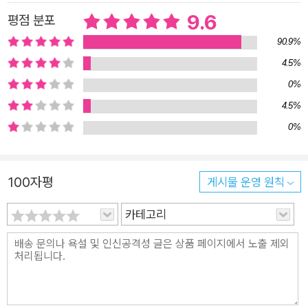
에서 익히 알려진 사실이다. 그러나 그 수혜를 입은 ‘김장하 키
9.6
평점 분포
즈’가 1,000명이 넘는다는 사실은 다큐멘터리 촬영 과정에서야
90.9%
드러났다. 그들은 문형배 헌법재판관을 비롯해 교수, 언론인, 교
4.5%
사, 사회운동가 등 각계각층에 걸쳐 있다. 장학금은 손편지 한 장,
0%
말 한마디로 시작됐다. 학생이 필요하다고 말하면 그냥 봉투에 돈
4.5%
을 담아 내밀었다. 등록금이 필요하다고 하면 “잘 쓰라”는 말뿐
0%
이었다. 어떤 간섭도 하지 않았고, 어떤 대가도 없다. 그는 말 대
신 지속적인 지원으로, 돈보다 존재로서의 신뢰를 보여 주었다.
장학생뿐만 아니다. 진주청년문학회, 진주신문, 진주문고, 극단
100자평
게시물 운영 원칙
‘현장’, 환경운동연합, 형평운동기념사업회, 일제강점기 인명록
출판, 강상호 묘비 건립 등 수십 년간 후원한 시민문화 활동은 지
카테고리
역의 정신적인 인프라를 조용히 그러나 든든하게 떠받쳤다. 자신
이 한 일에 대해서는 “절대 내가 했다는 말은 하지 말라”며 가장
자리로 묵묵히 물러서 있었다. 그런 선생의 뜻을 이해한 이들이지
만 “역사를 왜곡하려는 누군가가 나타날 수 있기 때문에 지금은