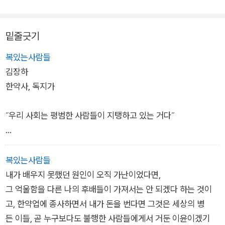
깊게 느낄 수 있다. “나에 대해 칭찬하지도 말고, 나무라지도 말
고, 그대로 봐 주기만 했으면….” 바랐던 김장하 선생의 말씀을 따
밑줄긋기
르기 위해 최대한 있는 그대로 여과 없이 펴냈다.
복있는사람들
거짓과 미사여구 없이, 김장하 선생의 선행 목격담을 중심으로 이
김장하
어지는 이야기는 가장 진실한 울림이 된다. 우리 시대의 진짜 어
한약사, 독지가
른, 김장하 선생의 말 없는 행함은 누군가에게는 감동으로 누군가
에게는 일깨움으로 닿아 읽는 이로 하여금 좋은 사람이 되고 싶은
˝우리 사회는 평범한 사람들이 지탱하고 있는 거다˝
마음이 들게 한다. 이 책을 곁에 두고 읽는다면, “나는 어떤 어른
이 되고 싶은가”라는 질문의 답을 찾을 수 있을 것이다.
수십 년간 한약방을 운영하며 큰돈을 벌고 전 재산을 지역 사회와
국가에 환원했지만, 인터뷰는 하지 않는 숨겨진 어른
복있는사람들
내가 배우지 못했던 원인이 오직 가난이었다면,
1944년 경남 사천 출생. 가난한 탓에 사천 동성중학교 졸
그 억울함을 다른 나의 후배들이 가져서는 안 되겠다 하는 것이
업 후 학업을 잇지 못하고 1959년 삼천포 남각당 한약방에 점원
고, 한약업에 종사하면서 내가 돈을 번다면 그것은 세상의 병
으로 취업했다.
든 이들, 곧 누구보다도 불행한 사람들에게서 거둔 이윤이겠기