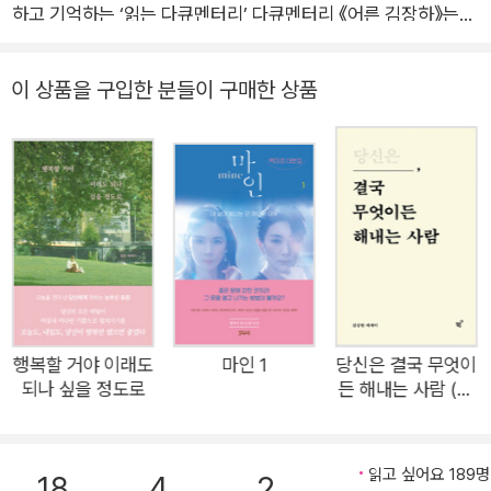
하고 기억하는 ‘읽는 다큐멘터리’ 다큐멘터리 《어른 김장하》는
경남 진주의 한 약방에서 60년 넘게 이름 없이 살아온 김장하 선
생의 삶을 따라간다. 장학, 기부, 인권, 언론, 문화까지 묵묵히 실
이 상품을 구입한 분들이 구매한 상품
천해 온 진정한 ‘어른’의 이야기는 방송 이후 점차 입소문을 타며
다시 조명되기 시작했다. 특히 문형배 헌법재판관이 가난한 농부
의 장남으로 태어나 김장하 선생의 지원을 받아 공부했다는 사실
이 알려지며 더욱 큰 반향을 일으켰다. 이 책은 《어른 김장하》 다
큐멘터리 각본집으로 어른 김장하 선생의 울림이 있는 말씀을 담
은 각본 전체와 미공개 스틸컷, 김장하 선생 연보, 비하인드 스토
리를 담아 영상의 감동을 더욱 찬찬히 깊게 느낄 수 있다. “나에
대해 칭찬하지도 말고, 나무라지도 말고, 그대로 봐 주기만 했으
면….” 바랐던 김장하 선생의 말씀을 따르기 위해 최대한 있는 그
행복할 거야 이래도
마인 1
당신은 결국 무엇이
되나 싶을 정도로
든 해내는 사람 (특
대로 여과 없이 펴냈다. 거짓과 미사여구 없이, 김장하 선생의 선
별 리커버 에디션)
행 목격담을 중심으로 이어지는 이야기는 가장 진실한 울림이 된
다. 우리 시대의 진짜 어른, 김장하 선생의 말 없는 행함은 누군가
읽고 싶어요 189명
18
4
2
에게는 감동으로 누군가에게는 일깨움으로 닿아 읽는 이로 하여