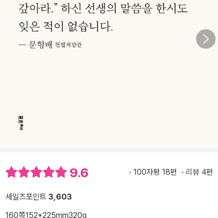
9.6
100자평 18편
리뷰 4편
세일즈포인트
3,603
160쪽
152*225mm
320g