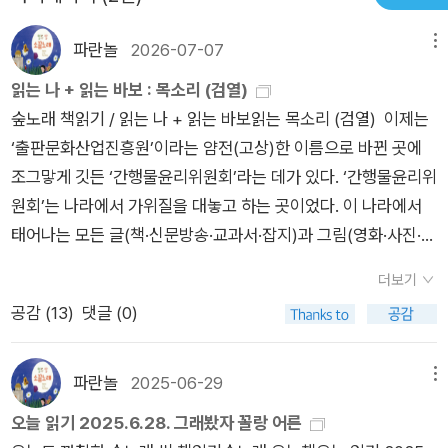
파란놀
2026-07-07
메뉴
읽는 나 + 읽는 바보 : 목소리 (검열)
숲노래 책읽기 / 읽는 나 + 읽는 바보읽는 목소리 (검열) 이제는
‘출판문화산업진흥원’이라는 얌전(고상)한 이름으로 바뀐 곳에
조그맣게 깃든 ‘간행물윤리위원회’라는 데가 있다. ‘간행물윤리위
원회’는 나라에서 가위질을 대놓고 하는 곳이었다. 이 나라에서
태어나는 모든 글(책·신문방송·교과서·잡지)과 그림(영화·사진·영
상·예술)과 노래(음반)는 맨 먼저 ‘간행물윤리위원회 검정필·심의
더보기
필’을 받아야 했다. 박정희·전두환·노태우·김영삼은 ‘검정필·심의
공감 (
13
)
댓글 (0)
필 가위질’을 신나게 휘둘렀다. 김대중 무렵에도 이들 가위질은
걷히지 않았다. 노무현 무렵에 이르러서야 겨우 ‘검정필·심의필
가위질’이 조금 수그러들었다. 정태춘·박은옥 씨는 ‘검정필·심의
파란놀
2025-06-29
메뉴
필 가위질’을 받지 않겠다는 뜻으로 ‘무단음반’을 한참 내놓았고,
오늘 읽기 2025.6.28. 그래봤자 꼴랑 어른
서태지 씨가 ‘검정필·심의필 가위질’을 받느니 “음반을 안 내겠