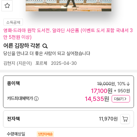
소득공제
영화·드라마 원작 도서전. 알라딘 사은품 (이벤트 도서 포함 국내서 3
만 5천원 이상)
어른 김장하 각본
당신을 만나고 더 좋은 사람이 되고 싶어졌습니다
김현지
(지은이)
포르체
2025-04-30
종이책
19,000
원,
10%
17,100
원
+ 950원
14,535
원
카드최대혜택가
더보기
전자책
11,970
원
수령예상일
양탄자배송