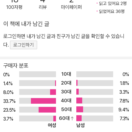
읽고 있어요 2명
100자평
리뷰
마이페이퍼
금 좋은 사람이 되고 싶은 마음이 들게 한다. 이 책을 곁에 두고
읽었어요 36명
읽는다면, “나는 어떤 어른이 되고 싶은가”라는 질문의 답을 찾
이 책에 내가 남긴 글
을 수 있을 것이다. 기억은 금세 사라진다. 이 책은 어른의 삶을
활자로 담아 어른이 부재한 시대의 좋은 어른의 선한 영향력을 전
로그인하면 내가 남긴 글과 친구가 남긴 글을 확인할 수 있습니
한다. 김장하 선생은 등산할 때 그저 ‘사부작사부작 꼼지락꼼지
다.
로그인하기
락’ 가면 된다고 말한다. 사부작사부작, 한평생 거름을 뿌리며 살
아온 그를 따라 생의 희망을 짓는다. “우리 사회는 평범한 사람들
구매자 분포
이 지탱하고 있는 거다.” 교육·사회·문화·인권 전 영역에 걸친 60
10대
0%
0%
년의 고요한 베풂 어른에게도 ‘어른’이 필요하다 좋은 어른을 기
20대
1.8%
1.4%
억하기 위한 감동과 감사의 기록 - 1,000명 이상 수십 년간 장학
30대
3.3%
8.0%
금 지원 - 명신고등학교 설립 및 경상대학교 남명학관 건립 지원
40대
7.8%
33.7%
- 형평운동기념사업회와 진주문화연구소 등 지역 문화사업 후원
50대
9.4%
23.5%
- 지역 언론사 및 진주문고 사업 후원 - 진주가정폭력상담소 후원
60대
7.3%
3.7%
및 호주제 폐지 운동 지원 - 60년의 베풂 이후 은퇴하며 재산 전
여성
남성
액 기부 김장하 선생이 형편이 어려운 학생들을 지원한 것은 지역