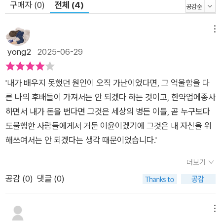
구매자 (0)
전체 (4)
환원하고도 인터뷰 한 번 하지 않고 많은 이들을 도왔다. 자신의
옷 한 벌 허투루 사지 않는 사람, 평생 자동차 한 대 없이 자전거
메뉴
를 타고 걷는 사람, 어른 김장하. 가난을 등에 업고 태어나 삼천포
yong2
2025-06-29
의 한 한약방에서 점원으로 일하면서 낮에는 약을 썰고 밤에 공부
했다. 최연소 나이로 한약업사 자격증을 얻고, 1963년부터 202
2년 5월 말일까지 한약방을 운영하며 자신이 번 돈을 지역사회
'내가 배우지 못했던 원인이 오직 가난이었다면, 그 억울함을 다
를 위한 자원으로 돌렸다. “똥은 쌓아 두면 구린내가 나지만 흩어
른 나의 후배들이 가져서는 안 되겠다 하는 것이고, 한약업에종사
버리면 거름이 되어 꽃도 피우고 열매도 맺습니다. 돈도 이와 같
하면서 내가 돈을 번다면 그것은 세상의 병든 이들, 곧 누구보다
아서 주변에 나누어야 사회에 꽃이 핍니다.” 어르신의 선한 삶은
도불행한 사람들에게서 거둔 이윤이겠기에 그것은 내 자신을 위
한 줄 문장으로 쓸 수도 없다. MBC경남과 김주완 기자의 7년여
해쓰여서는 안 되겠다는 생각 때문이었습니다.'
의 취재가 아니었다면 이토록 훌륭한 어른의 이야기는 기록될 수
더보기
없었다. 좋은 어른을 기다리는 우리에게 김장하 선생의 이야기가
공감 (
0
)
댓글 (0)
찾아온다. 한 네티즌은 이 기록을 한 줄로 평했다. “죽기 전에 반
드시 봐야 할 다큐멘터리”. 이는 보는 자에게 아무 말을 하지 않지
만, 실천으로 본보기가 되어 가치를 깨닫게 한다. 이 책은 단순히
메뉴