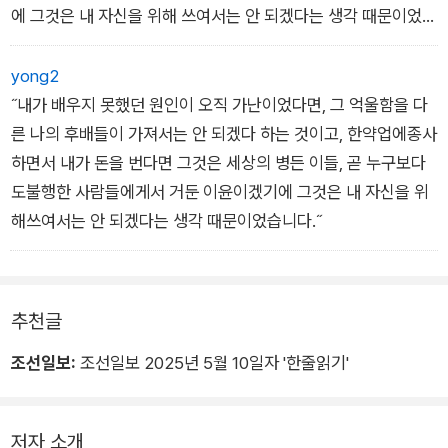
주경야독 끝에 1962년 한약종상 시험에 합격했으나 미성년자
에 그것은 내 자신을 위해 쓰여서는 안 되겠다는 생각 때문이었습
라 1년후 면허를 받고 1963년 사천시 용현면에 남성당 한약방
니다.
을 개업했다.
-김장하, 명신고등학교 이사장 퇴임사
yong2
갓 스무 살 된 한약방 원장의 실력이 입소문을 타자 전국에서 손
˝내가 배우지 못했던 원인이 오직 가난이었다면, 그 억울함을 다
님이 밀려들었다.
포르체는 여러분의 소중한 원고를 기다립니다.
른 나의 후배들이 가져서는 안 되겠다 하는 것이고, 한약업에종사
1973년 진주시 장대동으로, 1977년 진주시 동성동으로 이전
porchetogo@gmail.com
하면서 내가 돈을 번다면 그것은 세상의 병든 이들, 곧 누구보다
해 50여 년 동안 남성당 한약방을 운영하며 자신이 번 돈을 사회
도불행한 사람들에게서 거둔 이윤이겠기에 그것은 내 자신을 위
에 환원하는 일에 힘을 쏟았다.
해쓰여서는 안 되겠다는 생각 때문이었습니다.˝
1983년 명신고등학교(학교법인 남성학숙)를 설립해 1991년 국
가에 헌납하였고
대한민국 최초의 인권 운동인 형평운동을 알리는 형평운동기념
추천글
사업회 초대 이사장을 역임했다.
조선일보:
조선일보 2025년 5월 10일자 '한줄읽기'
어려운 학생들에게 장학금을 지원하였으며 지역 문화와 언론, 환
경,
저자 소개