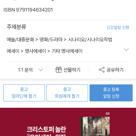
ISBN 9791194634201
주제분류
신간알림 신청
예술/대중문화
>
영화/드라마
>
시나리오/시나리오작법
에세이
>
명사에세이
>
기타 명사에세이
선물하기
공유하기
중고
중고
중고 등록
알라딘에 팔기
회원에게 팔기
알림 신청