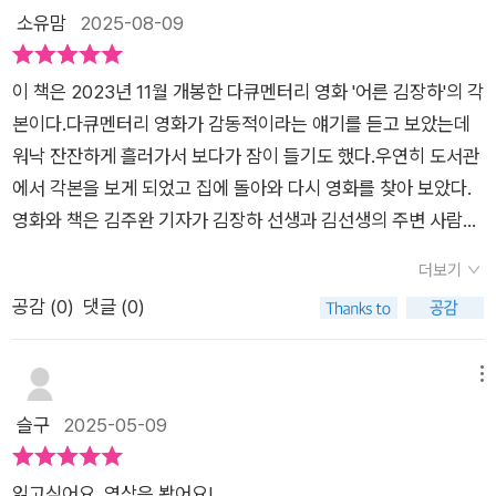
김장하 선생의 말과 삶을 정리한 것이 아니다. 그것은 ‘존재 방식
소유맘
2025-08-09
의 기록’이며, 우리 시대의 어른을 기억하는 방식이다. “고마워하
지 말고, 이 사회에 갚아라.” 울림이 있는 이 한 문장을 마음에 품
이 책은 2023년 11월 개봉한 다큐멘터리 영화 '어른 김장하'의 각
는 이라면, 이 책은 오래도록 곁에 둘 가치가 있다. 책은 한 사람
본이다.다큐멘터리 영화가 감동적이라는 얘기를 듣고 보았는데
의 삶을 담고 있지만, 결국 이것은 우리 사회가 지향해야 할 마음
워낙 잔잔하게 흘러가서 보다가 잠이 들기도 했다.우연히 도서관
을 담고 있다. 우리는, 그가 어떤 어른이었는지를 오래 기억하게
에서 각본을 보게 되었고 집에 돌아와 다시 영화를 찾아 보았다.
될 것이다. 당신은 어떤 사람이 될 것인가?
영화와 책은 김주완 기자가 김장하 선생과 김선생의 주변 사람들
을 취재하는 형식으로 구성되어 있다.P28기자로서 또는 글 쓰는
더보기
사람으로서 나쁜 사람을 찾아내서 고발하는 그런 것도 기자의 중
공감 (
0
)
댓글 (0)
요한 역할이긴 하지만 또 좋은 분을 찾아내서 널리 알리는 이것도
좀 더 나은 세상을 만드는데 유용한 방법일 수도 있겠다......자본
주의와는 거리가 먼 분...... 늘 자전거를 타고 다니시고 학교 이사
메뉴
장 재직 당시 모의고사 끝나면 선생님들 소갈빗집에서 회식시켜
슬구
2025-05-09
주시고 절대로 학부모에게 손벌리지 말라고 하시는 분......뉴스를
잘 안 본다.좋은 얘기보다는 폭력적이고 잔인한 내용과 듣고 싶지
읽고싶어요. 영상은 봤어요!