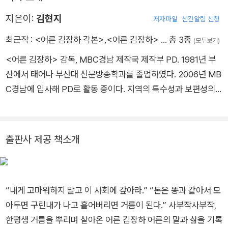
여성 운동에 후원을 아끼지 않았으나 자신의 선행을 알리는 것에
는 관심이 없었으며 언론 인터뷰는 물론 상도 모두 거절했다.
지은이:
김현지
저자파일
신간알림 신청
2022년 5월31일 남성당 한약방 문을 닫고 은퇴해 평범한 할아
최근작 :
<어른 김장하 각본>
,
<어른 김장하>
… 총 3종
(모두보기)
버지로 지내고 있다.
<어른 김장하> 감독, MBC경남 제작국 제작부 PD. 1981년 부
산에서 태어나 부산대 신문방송학과를 졸업하였다. 2006년 MB
C경남에 입사해 PD로 활동 중이다. 지역의 특수성과 보편성의
경계를 넘나들며 대중이 공감할 수 있는 다큐멘터리를 다수 연출
했다.
출판사 제공 책소개
“내게 고마워하지 말고 이 사회에 갚아라.” “돈은 똥과 같아서 모
아두면 구린내가 나고 흩어버리면 거름이 된다.” 사부작사부작,
한평생 거름을 뿌리며 살아온 어른 김장하 어른의 말과 삶을 기록