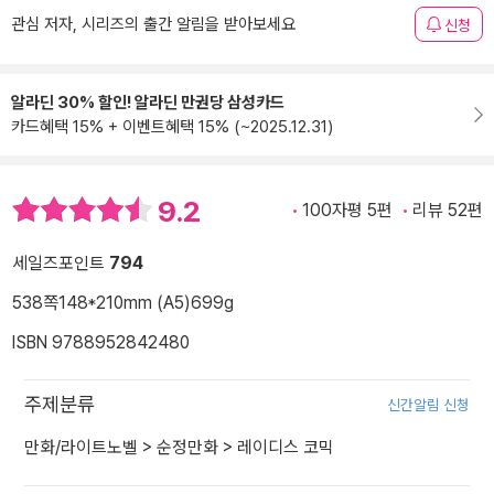
관심 저자, 시리즈의 출간 알림을 받아보세요
신청
알라딘 30% 할인! 알라딘 만권당 삼성카드
카드혜택 15% + 이벤트혜택 15% (~2025.12.31)
9.2
100자평 5편
리뷰 52편
세일즈포인트
794
538쪽
148*210mm (A5)
699g
ISBN 9788952842480
주제분류
신간알림 신청
만화/라이트노벨
>
순정만화
>
레이디스 코믹