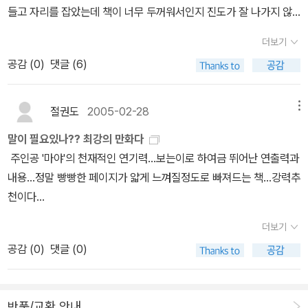
간을 가졌는데, 제게는 이 기간이 더 힘들게 느껴졌습니다. 그래도 준
들고 자리를 잡았는데 책이 너무 두꺼워서인지 진도가 잘 나가지 않
비기간은 충분히 가져가야 후유증이 적다는 말이 있어 탄수화물과 당
는다. 3시간여 동안 1권과 2권의 1/3쯤, 그리고 데스노트 4권 보는
섭취를 줄이는 준비기간을 가졌습니다. 결과적으로 단식 전 보식기간
더보기
것으로 끝. 으윽... 저걸 언제 다 본다냐. -_- 결과적으로 헬렌 켈러
에 1kg 정도, 금식 기간에 4kg 정도 빠지고, 단식 후 보식 기간에 1kg
공감 (
0
)
댓글 (6)
를 연기하는 장면은 보지 못했다. (어느 부분 쯤 있을까요? -_-a) 만
정도 빠져 총 6kg 감량이 되었으니 나름 성과가 있었습니다. 그렇지
화 자체는 뭐 그럭저럭 재미있었는데, 드래곤볼의 구조가 눈에 띈다.
만, 감량보다 긍정적인 요소는 안 좋은 습관을 끊어갈 수 있는 기간을
(물론 이 만화가 먼저 나왔으니 '드래곤볼 구조'라고 말하는 것은 맞지
절권도
2005-02-28
메뉴
가졌다는 점이라 여겨집니다. 마치, CPU(Central Processing Uni
않지만 그게 가장 익숙할 것이므로.) 아무것도 할 줄 모르는 주인공이
t)를 포맷(format)한 느낌이랄까요. 준비기간을 통해 부작용을 줄이
말이 필요있나?? 최강의 만화다
서서히 연기에 눈떠 가면서 학예회에 출연하고 지역 대회에서 우승하
고 잠시 전원을 꺼두고 나니 리부팅(Re booting)할 수 있어 원하는
주인공 '마야'의 천재적인 연기력...보는이로 하여금 뛰어난 연출력과
고 전국 대회에 나가고, 다음은 세계로 진출인가? 슬램덩크도 똑같았
습관을 몸에 새길 수 있다는 점이 가장 큰 성과라 생각됩니다. 건강한
내용...정말 빵빵한 페이지가 얇게 느껴질정도로 빠져드는 책...강력추
지. 2권 초반에서 벌써 전국 대회인데, 14권이면 대체 어디까지 가려
습관이 지속가능한 건강을 보장해 주리라 희망해 봅니다. 짧은 기간
천이다...
나. 모든 것을 다 갖춘 완벽한 아이가 주인공을 라이벌로 생각하고,
이었지만, 나름의 어려움도 있었습니다. 대표적인 것이 금단현상입니
잘 생긴 두 남자로부터 사랑받고, 뭐 전형적인 순정만화네. 아무리 본
더보기
다. 평소 커피를 하루에도 몇 잔씩 마셨는데, 못 마시다 보니 금식 초
인이 원했다지만 때리고 창고에 가둬가면서 연습을 시키다니, 아동
공감 (
0
)
댓글 (0)
기 금단 현상이 심했는데, 하루 정도 참고 나니 배가 고파지면서 저절
학대 아니야, 이러면서 궁시렁거렸다. 어쨌거나 좀 더 보기는 할 생각
로 해결되었습니다. 큰 고통은 작은 고통을 잊게 해주나 봅니다. 또
이지만 지금으로서는 이게 과연 명작인가 하는 의심 상태.<데스 노트
한, 3일 동안 몸의 통증이 가볍게 있었습니다. 첫째 날에는 두통이 있
> 4권은 아직 알라딘에 등록되지 않았다. 제 2의 키라 문제는 이상하
반품/교환 안내