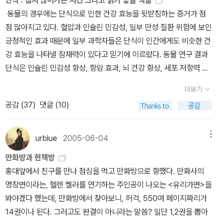
단식 : 잠시 끊어가는 시간 그리고 읽기 좋을 책들
동물의 경우에는 단식으로 인한 건강 효능을 뒷받침하는 증거가 점
점 많아지고 있다. 혈압과 인슐린 민감성, 일부 만성 질환 위험에 보인
긍정적인 효과 때문에 일부 과학자들은 단식이 인간에게도 비슷한 건
강 효능을 나타낼 잠재력이 있다고 믿기에 이르렀다. 동물 연구 결과
단식은 인슐린 민감성 향상, 항암 효과, 뇌 건강 향상, 세포 저항력 향
상, 암 위험 감소, 혈압 강하, 뇌 질환에 도움이 되는 것으로 나타났다.
더보기
- DK <음식 원리> 편집 위원회, <음식 원리> , p201 나이가 들어
공감 (
37
)
댓글 (10)
간다는 느낌을 많이 받는 요즘입니다. 예전에는 무엇이든 양껏 먹어
도 불편함 없이 활동할 수 있었는데, 최근에는 조금만 먹어도 배가 더
부룩해지는 것을 보면 신진대사(新陳代謝, metabolism) 능력이
urblue
2005-06-04
메뉴
확연히 떨어졌음을 실감합니다. 덕분에, 체형도 미래인류형인 E.T처
만화방과 헌책방
럼 진화하는 것 같아 신경쓰던 중 아내의 권유로 3일간 금식이 힘들
홍대앞에서 친구를 만나 점심을 먹고 만화방으로 향했다. 만화사의
겠지만, 고비만 넘기면 5kg 빼는 것은 문제도 아니라는 말에 물만 만
명장면이라는, 헬렌 켈러를 연기하는 주인공이 나오는 <유리가면>을
시는 금식을 했습니다. 임상실험결과, (사람마다 다르겠지만) 5kg 정
봐야겠다 했는데, 만화방에서 찾아보니, 허걱, 550여 페이지짜리가
도는 뺄 수 있다고 여겨집니다. 단식 1주 전과 1주 후 보식(회복식)기
14권이나 된다. 그러고도 완결이 아니라는 말씀? 일단 1,2권을 뽑아