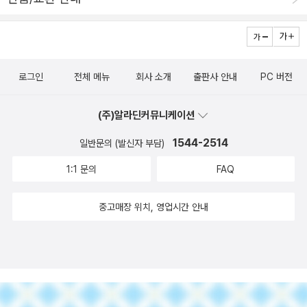
었고, 둘째 날에는 복부(위)에서, 셋째 날에는 허벅지 근육에서 통증
게 해결이 되고, 마지막 장면에선 키라가 무슨 생각을 하고 있는건지
을 느꼈는데, 금식을 끝내고 먹은 끊인 토마토가 들어가니 곧 해결되
의아하다. 노트를 버릴건가. 아, 궁금.만화방에서 나와 헌책방으로 향
더군요. 통증의 원인은 첫째 날은 금단현상으로, 둘째 날에는 지방 연
했다. 1시간 반동안을 구경하면서도 겨우 두 권 밖에 고르지 못했는
소, 셋째 날에는 근손실이 아닐까 추정해 봅니다. 가끔 가지는 휴식 시
데, 계산할 때 카운터에 지미의 책이 있는 걸 발견했다. 야호. 하지만
간처럼 정기적으로 금식으로 몸을 쉬어가는 것도 의미가 있어 보입니
로그인
전체 메뉴
회사 소개
출판사 안내
PC 버전
계산을 마치고 나오면서는 '아차, 또 네 권이나 사버렸어. 책 안 사려
다. 다만, 금식이 제게는 맞았습니다만, 다른 모든 이들에게 맞지는
고 했는데. 에휴.' 한다. 언제 다 읽어? 몰라.
않을 것이기에 추천 드리기에는 조심스럽습니다. 예를 들어 고혈압이
(주)알라딘커뮤니케이션
나 당뇨를 앓고 계신 분께서는 매우 위험하겠지요. 24 우리가 말하
1544-2514
일반문의 (발신자 부담)
고 행하는 것은 십중팔구 불필요한 것이므로, 그것을 버리게 되면 여
1:1 문의
FAQ
가는 늘고, 마음의 동요는 줄 것이다. 그러니 매사에 이것을 불필요한
것들 가운데 하나가 아닐까 하고 자문(自問)해보아야 한다. 그런데
중고매장 위치, 영업시간 안내
우리는 불필요한 행동뿐만 아니라 불필요한 생각도 피해야 한다... 2
6 너 자신을 단순화하라.- 마르쿠스 아우렐리우스, <명상록>, p6
0 단식을 준비하던 중 이 기간을 의미있게 보낼 요량으로 <코란>, <
셰익스피어 전집>을 골랐습니다. <코란>은 이슬람 금식월인 라마단
(Ramadan)에 <코란>을 읽는 이슬람 신도들을 심정에 가까이갈 수