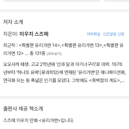
저자 소개
지은이:
미우치 스즈에
저자파일
신간알림 신청
최근작 :
<특별판 유리가면 14>
,
<특별판 유리가면 13>
,
<특별판 유
리가면 12>
… 총 131종
(모두보기)
오오사까 태생. 고교 2학년때 '산과 달과 아기너구리'로 데뷔. 1976
년부터 '하나또 유메'(꽃과희망)에 연재된 '유리가면'은 애니메이션화,
연극화 되는 등 폭넓은 인기를 모았다. 그밖에도 <흑백합의 계도>,<
다이나마이트, 밀크, 파미>,<성아리스 제국> 등 다수. 독자들의 마음
을 사로잡고 놓아주지 않는 스토리의 전개로 열광적인 지지를 얻고
있다.
출판사 제공 책소개
스즈에 미우치 만화 <유리가면>입니다.