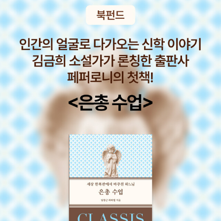
있으리라는 생각으로, <셰익스피어 전집>은 머리가 아닌 가슴으로
인간의 감정을 느껴보고 싶었기 때문에 골랐습니다만, 모두 하루만에
본연의 자리로 돌아갔습니다. 배고픈 것에는 장사가 없다는 말을 절
감했습니다. 이들을 대신하여 아내는 새로운 책들을 꺼내 주었는데,
이 때 읽었던 책은 페이퍼의 마무리에 소개하겠습니다.(개인적으로는
완전히 새로운 도전이었습니다.) 19세기 영국의 과학자 베일리스
(W. M. Bayliss)와 스탈링(E. H. Starling)가 개를 가지고 실험을
했다. 그들이 한 실험에서 소화 기관은 매우 입체적인 반응을 보였고,
이 현상은 재현성이 매우 높았다. 내부의 압력이 높아질수록 소화 기
관의 근육 층이 움직이는 것처럼 보였는데, 실험을 반복한 결과 소화
기관의 내용물을 한 방향으로만 밀어내는 방식으로 움직인다는 사실
이 드러났다. 이런 방식의 연동 운동은 매우 조직화해 있었으며, 구강
수축에서 항문의 이완에 이르는 하향식으로 조화롭게 움직였다. 장
안의 내용물은 기본적으로 항문을 향해 나아갔다. 베일리스와 스탈링
은 압력에 반응하는 소화 기관의 움직임을 '소화 기관의 법칙'이라 불
렀다. - 마이클 D. 거숀, <제2의 뇌>, p5 배고픔과 관련해서 마이클