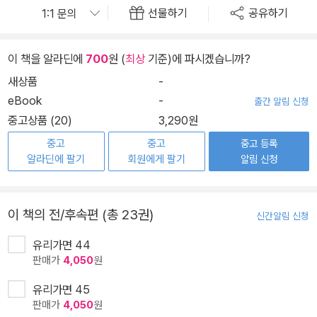
선물하기
공유하기
이 책을 알라딘에
700
원 (
최상
기준)에 파시겠습니까?
새상품
-
eBook
-
출간 알림 신청
중고상품 (20)
3,290원
중고
중고
중고 등록
알라딘에 팔기
회원에게 팔기
알림 신청
이 책의 전/후속편 (총 23권)
신간알림 신청
유리가면 44
판매가
4,050
원
유리가면 45
판매가
4,050
원