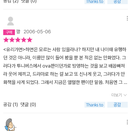
공감 (
2
)
댓글 (0)
속의 마야는 마치 내 모습 같이 보였다. 무대에만 오르면 신기가 내린
사람 같이 달라지는 마야. 내게도 그런 계기가, 내게도 그런 끼가, 내
게도 그런 열정을 읽어줄 영원의 지지자가 있다면...연극을 모르는 사
메뉴
람이라면 쓸수도 그릴 수도 없는 만화가 이 유리가면이다. 깊이 있게
깡
2006-05-06
들어가서 영혼으로 쓰고 그린 것들은 아름다울 수밖에 없지만 이 만
화는 아마도, 배우가 되고 싶었던 작가의 소망이 담기지 않았을까 하
<유리가면>하면은 모르는 사람 있을라나? 하지만 내 나이때 유행하
는 상상을 하게 만든다. 나는 마야가 폭풍의 언덕의 캐더린을 연기하
던 것은 아니라, 이름만 많이 들어 봤을 뿐 본 적은 없는 만화였다. 그
는 장면에서 울었다. 폭풍의 언덕을 책으로 읽을 때는 히스클리프가
러다가 투니버스에서 ova판이던가로 방영하는 것을 보고 배꼽빠져
미친놈 이상이 아니라고 생각했었는데 캐더린의 유령이 나타났다는
라 웃어 제끼고, 드라마로 하는 걸 보고 또 신나게 웃고, 그러다가 만
말을 듣고 미친 듯 그녀의 이름을 부르는 대목에서 정말 이렇게 사랑
화책을 사게 되었다. 그래서 지금은 열렬한 팬이란 말씀. 처음엔 그 유
할 수도 있겠구나 싶어서 그 새벽에 가슴을 저미며 울었다. 나이 서른
명한 놀라는 표정만 볼라치면 미친듯이 웃었고 순정만화란 이유로 별
여덟에.물론 다시 읽으니 전형적인 만화적 구도가 눈에 보이고 마야
더보기
기대도 하지 않았던 만화인데, 어쩜 이렇게 매력덩어리일 수 있나! 주
와 아유미의 대결구도도 정형화가 되어 읽히긴 한다. 일본만화에서
공감 (
1
)
댓글 (0)
인공이 하나씩 하나씩 시련을 깨가는 과정이 너무도 재밌어서 손을
많이 등장하는 선과 악, 혹은 두 재인들 간의 치열한 경쟁, 겉으로 보
뗄 수가 없더라. 덤으로 주인공의 사랑도.. 아아.. 이건 진부하달 수도
기엔 좀더 화려하고 뛰어나 보이는 사람에게 세간의 이목이 집중되지
있는 사랑이야기인데 왜 이리도 사람을 설레게 하는지. 왜 온 마음으
메뉴
만 사실은 미묘한 차이, 섬세한 천재성으로 인해 결국은 초라해 보이