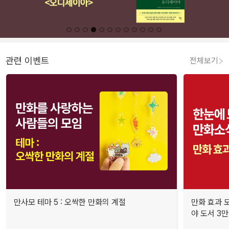
관련 이벤트
전체보기
만사모 테마 5 : 오싹한 만화의 계절
만화 효과 모
야 도서 3만