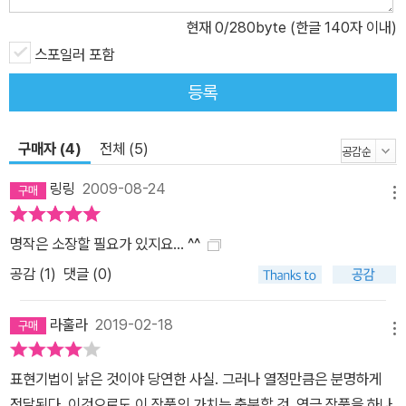
현재
0
/280byte (한글 140자 이내)
스포일러 포함
등록
구매자 (4)
전체 (5)
링링
2009-08-24
메뉴
명작은 소장할 필요가 있지요... ^^
공감 (
1
)
댓글 (0)
라훌라
2019-02-18
메뉴
표현기법이 낡은 것이야 당연한 사실. 그러나 열정만큼은 분명하게
전달된다. 이것으로도 이 작품의 가치는 충분할 것. 연극 작품을 하나