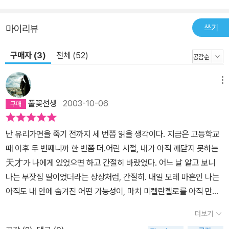
쓰기
마이리뷰
구매자 (3)
전체 (52)
메뉴
풀꽃선생
2003-10-06
난 유리가면을 죽기 전까지 세 번쯤 읽을 생각이다. 지금은 고등학교
때 이후 두 번째니까 한 번쯤 더.어린 시절, 내가 아직 깨닫지 못하는
天才가 나에게 있었으면 하고 간절히 바랐었다. 어느 날 알고 보니
나는 부잣집 딸이었더라는 상상처럼, 간절히. 내일 모레 마흔인 나는
아직도 내 안에 숨겨진 어떤 가능성이, 마치 미켈란젤로를 아직 만나
지 못한 대리석처럼 숨겨있으리란 기대를 버리지 않는다. 중2때부터
더보기
연극 공연장을 혼자 찾아 다니며 구석자리를 지키던 나에게 유리가면