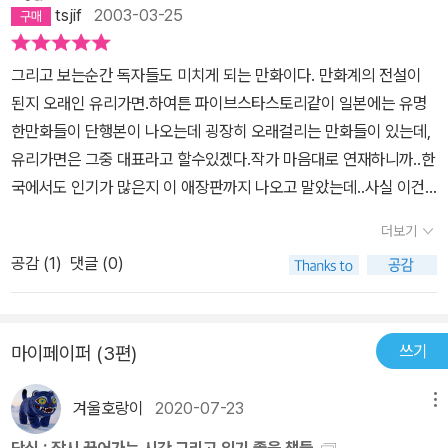
로 둘을 응원하게 되는 건지. 작가님의 기량이 정말 대단하고 밖엔 생
던 주인공에게 승리의 눈길이 돌아가는, 그런 구조 말이다. 어째 매번
tsjif
2003-03-25
각할 수 없다. 아직도 완결나지 않은 위대한 이야기.(라고 하니 숭배
마야의 소박하지만 생동감있는 타고난 끼를 누군가가 발견해주는가
자 같군..) 정말 절실히 해피엔딩을 바라며 지켜보고 있다.
말이다. 실제로 우리들은, 우리들의 선행과 뛰어남은 종종 아무의 눈
그리고 보는순간 독자들도 미치게 되는 만화이다. 만화계의 전설이
에도 띄질 않아 그냥 그대로 묻혀버리곤 하지 않는가 말이다.그러나,
된지 오래인 유리가면.하여튼 파이브스타스토리같이 일본에는 유명
마야와 아유미가 전혀 다른 양상으로 방향으로 자신들의 과제를 소화
한만화들이 단행본이 나오는데 굉장히 오래걸리는 만화들이 있는데,
해 가는 모습은 정말 예측이 불가하다. 천재는 마야가 아니라 작가 바
유리가면은 그중 대표라고 할수있겠다.작가 마음대로 연재하니까..한
로 자신이다.
국에서도 인기가 많은지 이 애장판까지 나오고 말았는데..사실 이건
전혀 애장판이 아니다.일본에서도 애장판이란 이름으로 나오지 않는
더보기
데다가,종이질도 형편없고 두껍지만 처리는 안되어있어서 보다가 찢
공감 (
1
)
댓글 (0)
어질것같은 느낌이 든다.오히려 소장가치는 일반 만화책보다 떨어진
다고도 느껴질수 있지만 현재 살수있는 유리가면은 이것 뿐이니 꼭
사자.만화 내내 진지한분위기에다가 작가후기까지 없어서 주제에비
쓰기
마이페이퍼 (3편)
해 상당히 무겁게 전개되는 편이다.연극에대한 무서운 집념.오직 연
극만이 남아있는 이 작품은,작가가 연극지망생인것같은 느낌을 줄 정
겨울호랑이
2020-07-23
메뉴
도이다. 뭐,말이 필요없고 한번 읽어보라.단,중독되는건 책임 못진다.