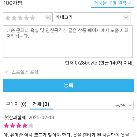
해서는 우연을 위한 여백을 남겨 놓고 웃음의 감각을 열어 두어야 한
100자평
게시물 운영 원칙
다. SNL의 ‘MZ오피스’를 보고 웃을 수 없었던 MZ세대 편집자 김혜
카테고리
림은 「나는 나를 보고 웃지」에서 타인의 객관을 걷어 내고 함께 솔직
해질 수 있는 유머의 형식을 찾아간다. 배우 김은한의 유머 리스트이
자 작업 노트인 「오래 퍼지는 늑대 웃음소리」는 다정한 문체로 “은은
하게 오래 웃은 시간”을 일깨운다. 새해를 맞아 독자들이 ‘유머’를 읽
으며 희미해진 웃음의 기억과 함께 웃을 수 있는 얼굴들을 떠올릴 수
있기를 바란다. 웃기 어려운 시절, 좋은 유머는 멀리멀리 퍼지는 늑대
현재
0
/280byte (한글 140자 이내)
의 울음소리처럼 구석구석 스며들 것이다. 새로운 세대의 인문잡지
스포일러 포함
《한편》 끊임없이 이미지가 흐르는 시대에도, 생각은 한편의 글에서
시작되고 한편의 글로 매듭지어진다. 2020년 창간한 인문잡지 《한
등록
편》은 글 한편 한편을 엮어서 의미를 생산한다. 민음사에서 철학, 문
학 교양서를 만드는 젊은 편집자들이 원고를 청탁하고, 인문사회과학
구매자 (0)
전체 (3)
분야의 젊은 연구자들이 글을 쓴다. 책보다 짧고 논문보다 쉬운 한편
을 통해, 지금 이곳의 문제를 풀어 나가는 기쁨을 저자와 독자가 함께
햇살과함께
2025-02-13
나누기 위해서다. 《한편》 16호 ‘유머’에 적용된 글꼴은 SD 커오히체.
메뉴
굴림체를 뻥튀기처럼 부풀린 천연덕스러움으로 진지한 궁서체 책들
아, 유머란 역시 코드가 맞아야 한다. 웃을 준비가 된 사람만이 웃을