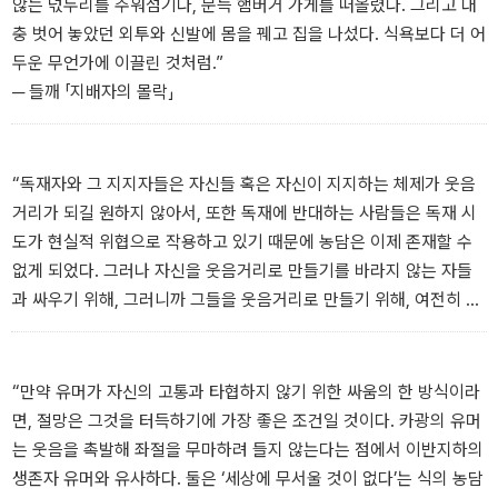
않는 넋두리를 주워섬기다, 문득 햄버거 가게를 떠올렸다. 그리고 대
충 벗어 놓았던 외투와 신발에 몸을 꿰고 집을 나섰다. 식욕보다 더 어
두운 무언가에 이끌린 것처럼.”
─ 들깨 「지배자의 몰락」
“독재자와 그 지지자들은 자신들 혹은 자신이 지지하는 체제가 웃음
거리가 되길 원하지 않아서, 또한 독재에 반대하는 사람들은 독재 시
도가 현실적 위협으로 작용하고 있기 때문에 농담은 이제 존재할 수
없게 되었다. 그러나 자신을 웃음거리로 만들기를 바라지 않는 자들
과 싸우기 위해, 그러니까 그들을 웃음거리로 만들기 위해, 여전히 무
기로서의 농담은 필요하다”
─ 김민하 「누구와 웃을 것인가」
“만약 유머가 자신의 고통과 타협하지 않기 위한 싸움의 한 방식이라
면, 절망은 그것을 터득하기에 가장 좋은 조건일 것이다. 카광의 유머
는 웃음을 촉발해 좌절을 무마하려 들지 않는다는 점에서 이반지하의
생존자 유머와 유사하다. 둘은 ‘세상에 무서울 것이 없다’는 식의 농담