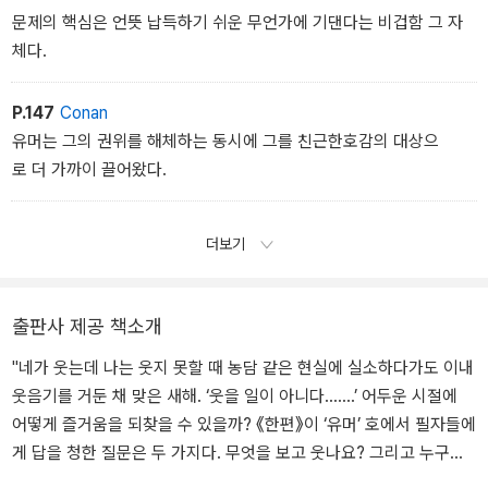
문제의 핵심은 언뜻 납득하기 쉬운 무언가에 기댄다는 비겁함 그 자
체다.
P.147
Conan
유머는 그의 권위를 해체하는 동시에 그를 친근한호감의 대상으
로 더 가까이 끌어왔다.
더보기
출판사 제공 책소개
"네가 웃는데 나는 웃지 못할 때 농담 같은 현실에 실소하다가도 이내
웃음기를 거둔 채 맞은 새해. ‘웃을 일이 아니다…….’ 어두운 시절에
어떻게 즐거움을 되찾을 수 있을까? 《한편》이 ‘유머’ 호에서 필자들에
게 답을 청한 질문은 두 가지다. 무엇을 보고 웃나요? 그리고 누구와
함께 웃나요? 웃음은 사람들이 모이고 흩어지는 기준이다. 어떤 모임