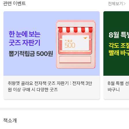
관련 이벤트
전체보기
취향껏 골라요 전자책 굿즈 자판기 : 전자책 3만
8월 특별 선
원 이상 구매 시 다양한 굿즈
바구니
책소개