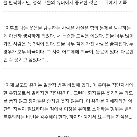
을 반복하지만, 정작 그들의 유머에서 중요한 것은 그 뒤에서 이쪽을
노려보고 있는 좌절과 분노다. 나는 절망 속에서 세상이 무서워질 때
마다 그들을 봤다.”
─ 복길 「나락에서의 농담」
“이후로 나는 웃음을 탐구하는 사람은 사실은 힘의 문제를 탐구하는
게 아닐까 생각하게 되었다. 내 느슨한 도식은 이랬다. 힘을 너무 많이
가진 사람은 폭력적이 된다. 힘을 너무 적게 가진 사람은 슬퍼진다. 두
경우가 모두 비극이다. 그 사이 어드메에 희극이, 웃음이 있다. 다음번
엔 꼭 웃기고 싶었다.”
─ 안담 「강간 농담 성공하기」
“이제 보고할 유머는 일반적 범주 바깥에 있다. 이 유머는 집단지성의
한 유형으로서 말하자면 집단유머다. 그런데 화자들은 웃기려는 의도
를 품지 않고 청자들은 좀처럼 웃지 않는다. 이 유머를 이해하려면 약
간의 지식이 필요하다는 점에서 이것을 유머로 소개하는 행위는 엘리
트주의라는 비난을 감수해야 한다. 하지만 여기서 요구되는 지식은
너무 시시하므로 본래 웃음이란 진리의 폭로일 뿐이라고 항변한다면
그것이 웃음거리가 될 것이다. 내 변명은 내가 이 유머를 웃어넘기지