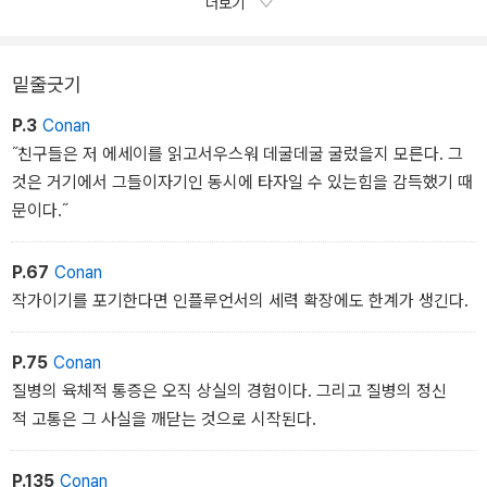
더보기
않았다는 것이다.”
─ 김영욱 「보고서: 루소와 밀레의 우정」
밑줄긋기
P.3
Conan
˝친구들은 저 에세이를 읽고서우스워 데굴데굴 굴렀을지 모른다. 그
것은 거기에서 그들이자기인 동시에 타자일 수 있는힘을 감득했기 때
문이다.˝
P.67
Conan
작가이기를 포기한다면 인플루언서의 세력 확장에도 한계가 생긴다.
P.75
Conan
질병의 육체적 통증은 오직 상실의 경험이다. 그리고 질병의 정신
적 고통은 그 사실을 깨닫는 것으로 시작된다.
P.135
Conan