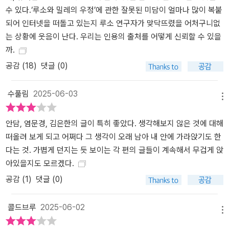
사이에 틈을 낸다. 인문잡지 《한편》은 연간 3회, 1월·5월·9월 발간되
수 있다.‘루소와 밀레의 우정’에 관한 잘못된 미담이 얼마나 많이 복붙
며 ‘세대’, ‘인플루언서’, ‘환상’, ‘동물’, ‘일’, ‘권위’, ‘중독’, ‘콘텐츠’, ‘외모’,
되어 인터넷을 떠돌고 있는지 루소 연구자가 맞닥뜨렸을 어처구니없
‘대학’, ‘플랫폼’, ‘우정’, ‘집’, ‘쉼’, ‘독립’, ‘유머’에 이어 2025년 5월 ‘한
는 상황에 웃음이 난다. 우리는 인용의 출처를 어떻게 신뢰할 수 있을
국’를 주제로 계속된다."
까.
공감 (
18
)
댓글 (0)
수풀림
2025-06-03
메뉴
안담, 염문경, 김은한의 글이 특히 좋았다. 생각해보지 않은 것에 대해
떠올려 보게 되고 어쩌다 그 생각이 오래 남아 내 안에 가라앉기도 한
다는 것. 가볍게 던지는 듯 보이는 각 편의 글들이 계속해서 무겁게 앉
아있을지도 모르겠다.
공감 (
1
)
댓글 (0)
콜드브루
2025-06-02
메뉴