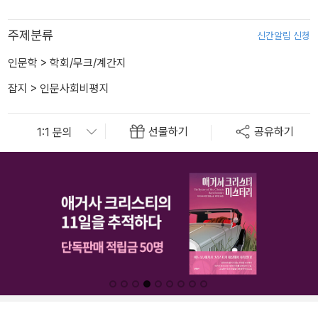
주제분류
신간알림 신청
인문학
>
학회/무크/계간지
잡지
>
인문사회비평지
선물하기
공유하기