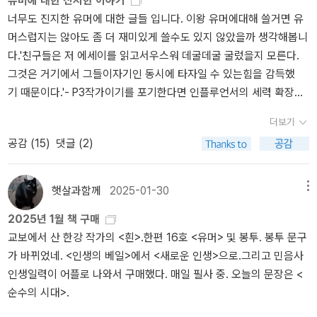
유머에 대한 진지한 이야기
너무도 진지한 유머에 대한 글들 입니다. 이왕 유머에대해 쓸거면 유
머스럽지는 않아도 좀 더 재미있게 쓸수도 있지 않았을까 생각해봅니
다.'친구들은 저 에세이를 읽고서우스워 데굴데굴 굴렀을지 모른다.
그것은 거기에서 그들이자기인 동시에 타자일 수 있는힘을 감득했
기 때문이다.'- P3작가이기를 포기한다면 인플루언서의 세력 확장에
도 한계가 생긴다.- P67질병의 육체적 통증은 오직 상실의 경험이
더보기
다. 그리고 질병의 정신적 고통은 그 사실을 깨닫는 것으로 시작된다.
공감 (
15
)
댓글 (2)
- P75문제의 핵심은 언뜻 납득하기 쉬운 무언가에 기댄다는 비겁
함 그 자체다.- P135유머는 그의 권위를 해체하는 동시에 그를 친근
한호감의 대상으로 더 가까이 끌어왔다.- P147
햇살과함께
2025-01-30
메뉴
2025년 1월 책 구매
교보에서 산 한강 작가의 <흰>.한편 16호 <유머> 및 봉투. 봉투 문구
가 바뀌었네. <인생의 베일>에서 <새로운 인생>으로.그리고 민음사
인생일력이 어플로 나와서 구매했다. 매일 필사 중. 오늘의 문장은 <
순수의 시대>.