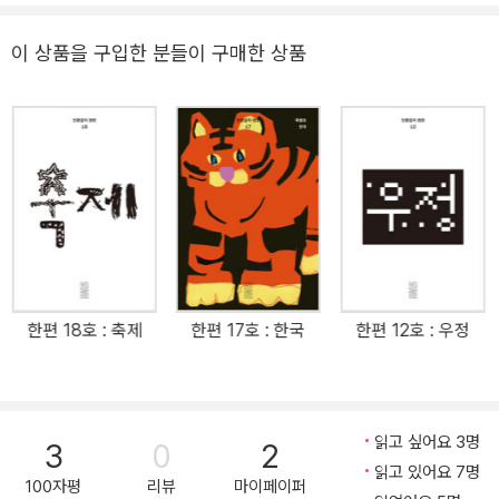
에 나가고 특정 커뮤니티에 접속하는 이유는 그곳에서 내가 웃기 때
문. 함께 웃지 못하는 공동체는 끝내 뿔뿔이 흩어지고 만다. 어긋나는
이 상품을 구입한 분들이 구매한 상품
웃음은 서로의 사이와 차이를 적나라하게 드러낸다. 어떤 유머에 누
군가는 자지러지지만 다른 누군가는 불편함을 감추지 못하고, 공감하
며 웃는 사람 옆에 조롱의 웃음을 짓는 사람이 있다. 어떻게 하면 이
웃음의 격차를 드러내고 메우면서 마침내 대화를 시작할 수 있을까?
절망이라는 조건에서 나와 세상을 알아가기 진지한 현실에서 기발한
상상력을 끝까지 밀어붙이는 이야기가 만들어 내는 격차는 웃음을 자
아낸다. 소설가 들깨의 「지배자의 몰락」이 묘사하는 현실은 악의로 가
득하지만, 세상에는 악을 막을 수 있는 “부조리하고 우스꽝스러운”
것들도 있다. 정치평론가 김민하의「누구와 웃을 것인가」는 불법 계엄
한편 18호 : 축제
한편 17호 : 한국
한편 12호 : 우정
이라는 초유의 사태에 응원봉과 오타쿠 깃발이 등장한 시위의 의미를
짚는다. 독재자가 숭고함으로 무장하고 농담을 말살할 때, 거리로 나
온 일상적 농담들은 앞으로 이어질 긴 겨울을 버틸 귀중한 자원이다.
인플루언서로서 느끼는 부자유와 질병의 통증 속에 침잠하던 작가 복
읽고 싶어요 3명
3
0
2
길은 「나락에서의 농담」에서 유머의 조건을 사유한다. 유머가 “자신
읽고 있어요 7명
의 고통과 타협하지 않기 위한 싸움”이라면, 절망은 유머를 터득하기
100자평
리뷰
마이페이퍼