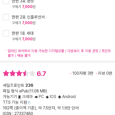
한편 3호 환상
구매가
7,000
원
한편 2호 인플루언서
구매가
7,000
원
한편 1호 세대
구매가
7,000
원
알라딘 뷰어에서 이용 가능한 디지털상품 / 다운로드 후 이용 권장 / 프린트
불가 / 배송 불가
6.7
100자평 3편
리뷰 0편
세일즈포인트
236
파일 형식 ePub(11.08 MB)
가능기기
크레마
PC
IOS
Android
TTS 기능 지원
192쪽 (종이책 기준), 약 7.5만자, 약 1.9만 단어
ISSN : 27337480