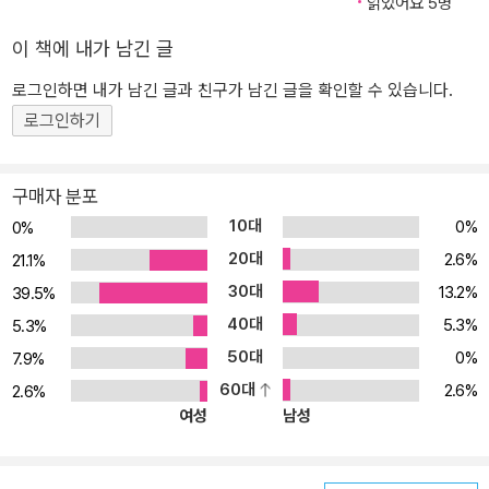
읽었어요 5명
위한 가장 좋은 조건이다. 작가 안담의「강간 농담 성공하기」는 정확한
웃음을 생산하기 위해 타인을 관찰하고 자기를 탐구한 기록이다. 불
이 책에 내가 남긴 글
문학자 김영욱은 「보고서: 루소와 밀레의 우정」에서 온라인상 거짓 소
로그인하면 내가 남긴 글과 친구가 남긴 글을 확인할 수 있습니다.
문의 기원을 조사하며 모르는 이들의 삶을 엿본다. 내 농담에 웃지 않
로그인하기
는 이들의 얼굴에 비추어 나를 알아가듯, 얼굴 모르는 이들의 글에서
발견한 나의 모습은 세상에 대한 유머러스한 이해를 선사한다. 꼰대
와 MZ 사이, 페미와 한남 사이, 주식투자와 금투세 사이에서 좌충우
구매자 분포
돌하며 웃음의 동료를 찾자 유머는 도무지 이해할 수 없는 상대 앞에
10대
0%
0%
서 나를 표현하는 고도의 전략이기도 하다. 배우이자 영화감독인 염
20대
2.6%
21.1%
문경의 「칼을 들고 다니는 여자」는 ‘페미’와 ‘한남’이라는 말이 난무하
30대
13.2%
39.5%
는 세상에서 농담을 무기로 삼은 화 많은 창작자의 회고다. 채만식의
40대
5.3%
「치숙」을 패러디한 번역가 엄일녀의 소설 「미련한 이모」에서는 ‘갓
5.3%
생’을 사는 조카와 페미·운동권·이혼녀가 충돌한다. 소설 속에서 주식
50대
0%
7.9%
투자에 명운을 건 조카와 금투세를 찬성하는 이모 사이에는 긴 강이
60대
2.6%
2.6%
흐르지만, 창작물을 통해 멀리서 한번 웃고 나면 독자에게는 이해할
여성
남성
수 없는 상대에게 다가갈 용기가 생길 것이다. 웃음의 미묘하고 어려
운 점은 언제나 의외의 순간에 터져 나온다는 것이다. 웃고 웃기기 위