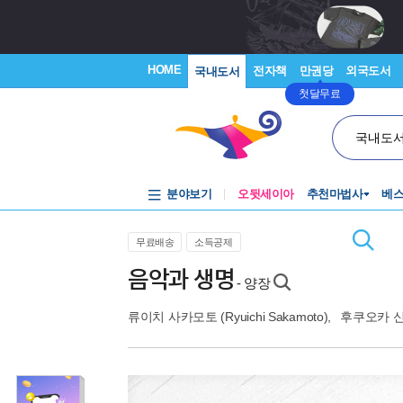
HOME
전자책
만권당
외국도서
국내도서
첫달무료
국내도
분야보기
오뒷세이아
추천마법사
베
무료배송
소득공제
음악과 생명
- 양장
류이치 사카모토 (Ryuichi Sakamoto)
,
후쿠오카 