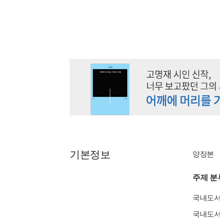
기본정보
양장본
주제 분
국내도
국내도