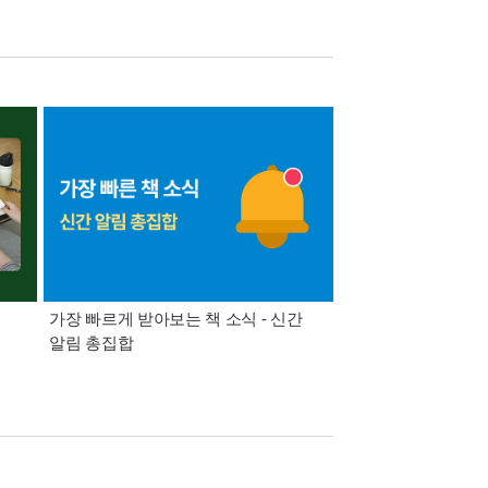
가장 빠르게 받아보는 책 소식 - 신간
경기컬처패스 1만원 
알림 총집합