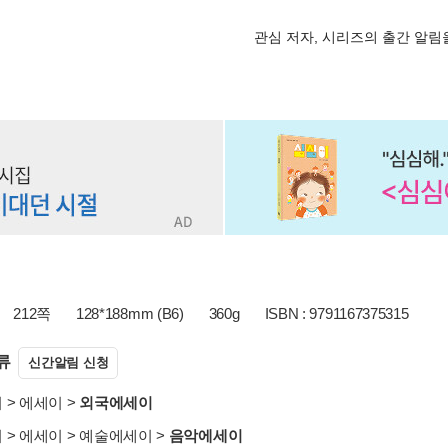
관심 저자, 시리즈의 출간 알
212쪽
128*188mm (B6)
360g
ISBN : 9791167375315
류
신간알림 신청
서
>
에세이
>
외국에세이
서
>
에세이
>
예술에세이
>
음악에세이