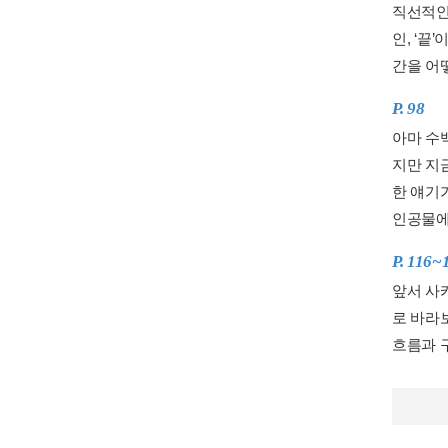
직선적인
인, ‘
간을 어
P. 98
아마 수
지만 지
한 얘기
인공물에 
P. 116~
앞서 사
로 바라
흐름과 