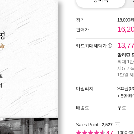
정가
18,000
16,2
판매가
13,7
카드최대혜택가
알라딘 
최대 1만
시) / 
1만원 
마일리지
900원(5
+ 5만원
배송료
무료
Sales Point :
2,527
8.7
100자평(