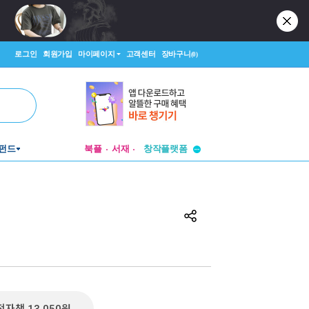
로그인
회원가입
마이페이지
고객센터
장바구니
(0)
투비컨티뉴드
창작플랫폼
펀드
북플
서재
투비컨티뉴드