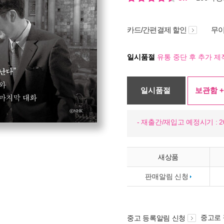
카드/간편결제 할인
무이
일시품절
유통 중단 후 추가 제
일시품절
보관함 +
- 재출간/재입고 예정시기 : 20
새상품
판매알림 신청
중고로
중고 등록알림 신청