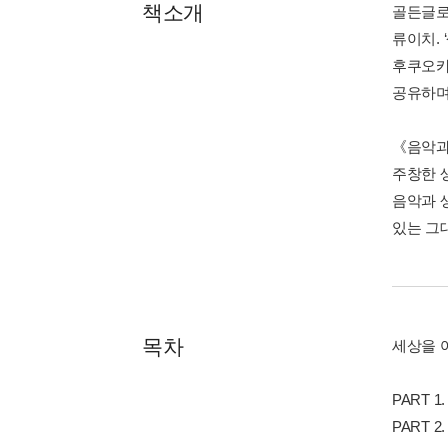
책소개
골든글로
류이치.
후쿠오카
공유하며
《음악과
주창한 
음악과 
있는 그
목차
세상을 
PART 
PART