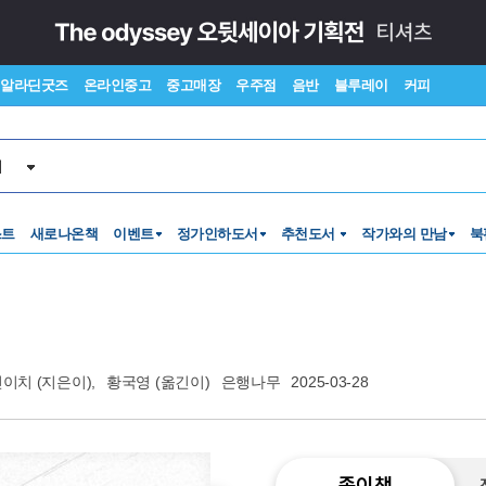
알라딘굿즈
온라인중고
중고매장
우주점
음반
블루레이
커피
서
스트
새로나온책
이벤트
정가인하도서
추천도서
작가와의 만남
북
신이치
(지은이),
황국영
(옮긴이)
은행나무
2025-03-28
종이책