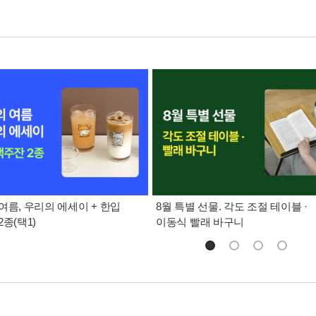
여름, 우리의 에세이 + 한입
8월 특별 선물. 각도 조절 테이블 ·
종(택1)
이동식 빨래 바구니