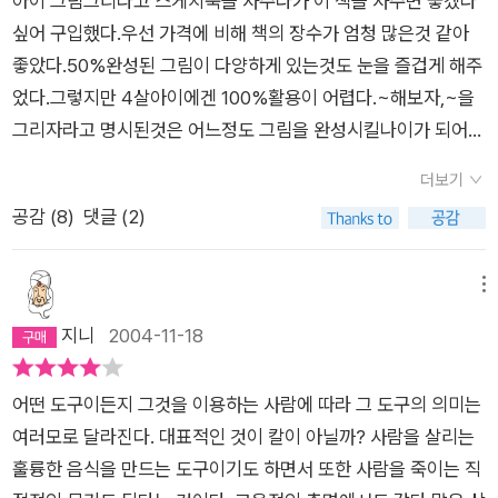
아이 그림그리라고 스케치북을 사주다가 이 책을 사주면 좋겠다
작하여 다 그리겠다며 책을 너무 좋아한다. 물론 그 날로 이 책의
싶어 구입했다.우선 가격에 비해 책의 장수가 엄청 많은것 같아
그림을 다 완성하기는 했다. 그래서 아예 내가 이 책에 나오는 그
좋았다.50%완성된 그림이 다양하게 있는것도 눈을 즐겁게 해주
림처럼 반 정도만 그림을 그려주고 아이가 나머지를 완성하도록
었다.그렇지만 4살아이에겐 100%활용이 어렵다.~해보자,~을
하는 놀이를 했는데 아주 좋아한다.서점에서 무심코 지나치다 본
그리자라고 명시된것은 어느정도 그림을 완성시킬나이가 되어야
책이었는데 이 책이 이렇게 유용하게 사용될 줄은 몰랐다. 겉으로
할수있는것들이었다.그래서 그냥 애에게 하고싶은대로 하라고
보기에는 단순해 보이지만 아주 실용적이고 독창적인 책이다.
더보기
해놓고 애가 어떻게 하라는거에요?하고 물어오면 그것에 대해
공감 (
8
)
댓글 (2)
설명을 해주었다.창의력을 키워주는 그림그리기 책이지만 너무
일찍 사준것 같은 느낌이든다.이제 형태를 잡아가는 그림을 그리
는 4살에겐 그냥 색칠하기 스케치북정도가 알맞을것같다.100%
메뉴
활용을 원한다면 6~7세정도에 사주면 재미있고 즐겁게 그림을
지니
2004-11-18
그리고 잘활용할수있는 책일것이다.
어떤 도구이든지 그것을 이용하는 사람에 따라 그 도구의 의미는
여러모로 달라진다. 대표적인 것이 칼이 아닐까? 사람을 살리는
훌륭한 음식을 만드는 도구이기도 하면서 또한 사람을 죽이는 직