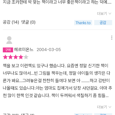
지금 조카한테 딱 맞는 책이라고 너무 좋은책이라고 하는 덕에...
이웃에 있는 우리 조카 친구들도 이책을 샀답니다..정말 좋아해
더보기
요. 우리딸이 좀 더 커서 한글을 배울때쯤 꼭 사줘야겠습니다~~
공감 (
14
)
댓글 (0)
~ 강추!!!!!!!
메뉴
헤르미온느
2004-03-05
책을 보고 이런책도 있구나 했습니다. 요즘엔 정말 신기한 책이
너무나도 많아서...빈 그림을 책우는데, 정말 아이들의 생각은 다
른가 봐요...그려놓은걸 찬찬히 들여다 보면 아 ........하고 감탄이
나올때도 있습니다.아는 엄마도 집에가서 당장 사던걸요. 아마 추
천 많이 한책 인것 같습니다. 책이 두꺼워서 색칠하기 좀 힘들어
하네요.
더보기