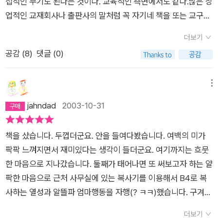
접적인 무기도 된다는 것이다. 교육적인 측면에서도 같다.많은 상
업적인 교재회사나 출판사의 말처럼 꼭 자기네 책을 또는 교구를
구입해야만 아이의 지능발달이 되는 것처럼 선전하지만 (물론 책
더보기
이나 교구의 교육적 효용성을 부정하는 것은 아니다) 정작 중요
공감 (
8
)
댓글 (0)
한 그것을 어떻게 다루어야 실제적으로 책이나 교구의 의도와 의
미를 살릴수 있는지에 대한 정보는 약하다. 마찬가지로 이 책이
창의적인 아이에게 창의성을 가로막는 그런 책도 아니고 창의성
메뉴
이 없는 아이에게 확실히 창의성을 길러줄 수 있는 책도 아니다.
jahndad
2003-10-31
어떤 이용법이 있는 것도 아니다.잘 들여다 보라. 미완성된 그림
외에 무엇이 있는가? '무슨 이런 허접한 책이 다 있어? '라고 군시
책을 샀습니다. 두껍더군요. 안을 들여다봤습니다. 여백의 미가
렁 댈 수도 있겠다.적어도 이 책은 아이들이 상상할 수 있는 경계
팍팍 느껴지면서 재미있다는 생각이 들더군요. 여기까지는 흐뭇
를 넓힌다는 데 의의가 있겠다. '판에 박힌'과 '창의적인'것이 결과
한 마음으로 지나갔습니다. 둘째가 태어나면 또 써보고자 하는 얄
연결고리가 없는 것이 아니다. 판에 박힌 것들이 지겨워진다면 창
팍한 마음으로 근처 사무실에 있는 복사기를 이용해서 B4로 복
의로의 길이 열리는 것이 아닐까?창의적으로 아이들을 키운다고
사하는 열성과 알뜰파 엄마행동을 자행(? ㅋㅋ)했습니다. 구겨지
그냥 아무 기법도 없이 무작정 그리게 하는 것은 창의적인 아이로
지 않게 곱게 말하서 가져다가 아들 앞에 펼쳐 놓고 그려보자고
키우는 것이 아니라 법(?)이 없는 아이로 키우는 다름아니다. 피
더보기