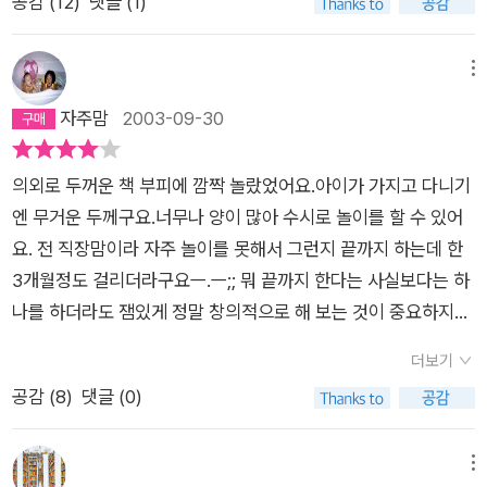
공감 (
12
)
댓글 (1)
메뉴
자주맘
2003-09-30
의외로 두꺼운 책 부피에 깜짝 놀랐었어요.아이가 가지고 다니기
엔 무거운 두께구요.너무나 양이 많아 수시로 놀이를 할 수 있어
요. 전 직장맘이라 자주 놀이를 못해서 그런지 끝까지 하는데 한
3개월정도 걸리더라구요ㅡ.ㅡ;; 뭐 끝까지 한다는 사실보다는 하
나를 하더라도 잼있게 정말 창의적으로 해 보는 것이 중요하지만
말입니다.내용은 정말 다양해요. 보통은 대상의 아웃트라인만 잡
더보기
아주고서 아이가 맘대로 꾸며보는 것인데요, 기획 아이디어 자체
공감 (
8
)
댓글 (0)
에 박수를 쳐 주고 싶을 만큼 풍부하고도 재미있는 발상의 내용이
참 많아요.전 울 아이가 그림그리기에 한창 관심을 보이길래 혼자
서도 마음껏 그려보라고 정말 자유롭게 맘껏 그려보라고 리뷰보
메뉴