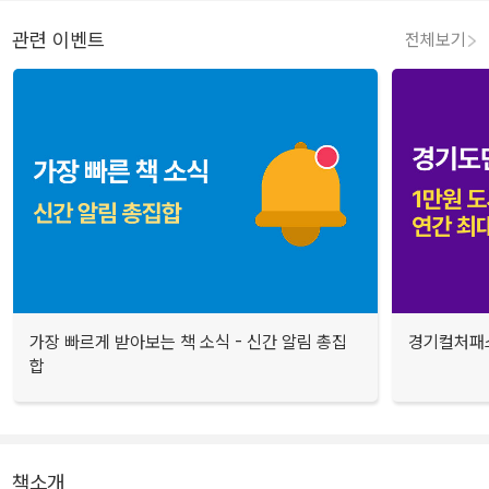
관련 이벤트
전체보기
가장 빠르게 받아보는 책 소식 - 신간 알림 총집
경기컬처패스
합
책소개