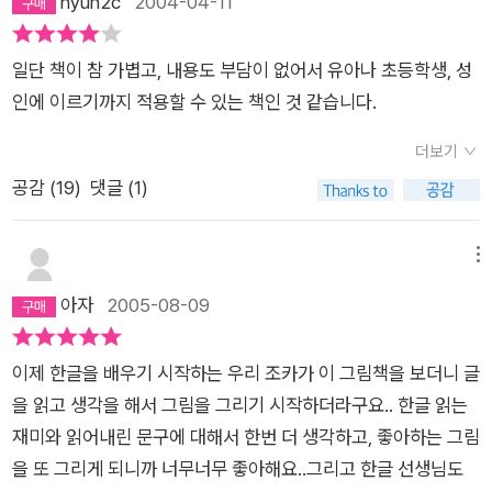
hyun2c
2004-04-11
고 1권과 2권을 주문했었는데요..5세랑 7세..두아이가 선물을 받
자마자 그림을 그리면서 노래까지 부르고.. ㅋ ㅋ선물용으로도 아
일단 책이 참 가볍고, 내용도 부담이 없어서 유아나 초등학생, 성
주 잘 샀다는 생각에..주는마음도 즐거웠답니다.. 이책은 놀이용
인에 이르기까지 적용할 수 있는 책인 것 같습니다.
이나 교육용으로 둘다 만족을 주는 책이 아닌가 싶네요..그럼..참
고하세요~
더보기
공감 (
19
)
댓글 (1)
메뉴
아자
2005-08-09
이제 한글을 배우기 시작하는 우리 조카가 이 그림책을 보더니 글
을 읽고 생각을 해서 그림을 그리기 시작하더라구요.. 한글 읽는
재미와 읽어내린 문구에 대해서 한번 더 생각하고, 좋아하는 그림
을 또 그리게 되니까 너무너무 좋아해요..그리고 한글 선생님도