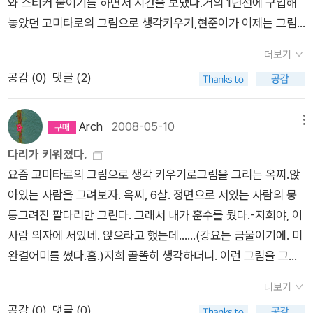
와 스티커 붙이기를 하면서 시간을 보냈다.거의 1년전에 구입해
놓았던 고미타로의 그림으로 생각키우기,현준이가 이제는 그림
그리는 시늉도 잘 내고 그래서 이 책을 드디어 꺼내서 시작했다.
더보기
현준이는 연신 엄마, 고마워를 남발하고 현수는 옆에서 자기도 하
공감 (
0
)
댓글 (2)
겠다고 훼방을 놓았다. 그래도 금새 포기하고 자기 앞에 놓인 종
이에 그림을 그렸다.나뭇잎그리는현준동그란 나뭇잎을 잔뜩 그
려놓고 아직 더 많이 그릴거라고 말하는 현준.머리털그리는현준
Arch
2008-05-10
메뉴
분홍색을 집어들고 머리카락을 그리는 현준이, 현준이가 좋아하
다리가 키워졌다.
는 호야가 머리카락이 하나도 없다며 처음엔 머리카락 그리기를
요즘 고미타로의 그림으로 생각 키우기로그림을 그리는 옥찌.앉
거부했었다. 하지만 옆에 그림처럼 머리카락을 그려주자고 했더
아있는 사람을 그려보자. 옥찌, 6살. 정면으로 서있는 사람의 뭉
니 고슴도치처럼 뽀족한 머리카락을 그려주었다.모자색칠하는현
퉁그려진 팔다리만 그린다. 그래서 내가 훈수를 뒀다.-지희야, 이
준모자색칠하고V파란모자와 노란모자를 색칠하고 V자를 그리
사람 의자에 서있네. 앉으라고 했는데......(강요는 금물이기에. 미
는 현준이, 더 많이 하고 싶다고 했지만 오늘은 여기까지만 하기
완결어미를 썼다.흠.)지희 골똘히 생각하더니. 이런 그림을 그렸
로 했다. 옆에서 지켜보던 현수를 위해서 오늘은 여기까지......현
다.지희가 그리기 좋아하는건 꽃과 여자 사람과 하트이다. 부지런
수옆에서 지켜보던 현수, 자기도 사진 찍어달라고, 조금은 뽀로퉁
더보기
히 고미 타로의 슥슥 그은 선 사이에서 그림을 그리지만 대개가
한 표정인데 나름 귀엽다.
공감 (
0
)
댓글 (0)