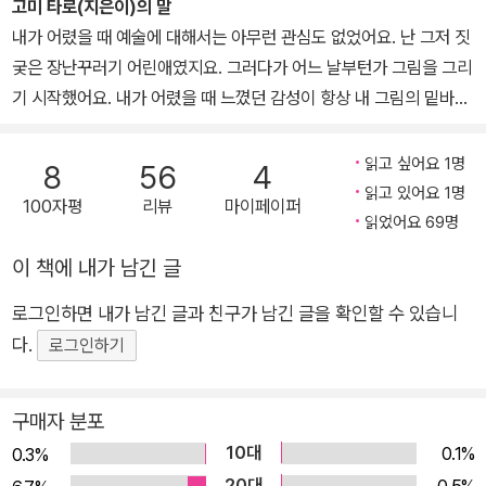
게 즐거움을 준다는 사실을 깨닫고 그림책 세계에 매료되었다. 1973
고미 타로(지은이)의 말
이 책의 수준은 4세부터 초등학교 저학년까지 아이들에게 맞다. 글을
년, 28세에 첫 책 출간 이래 2020년, 75세가 된 지금까지 350여 작
내가 어렸을 때 예술에 대해서는 아무런 관심도 없었어요. 난 그저 짓
읽지 못하는 아이에게는 엄마가 같이 이야기를 나누고 그림을 그리도
품을 출간했으며, 간결하고 단순한 글과 그림, 위트 있는 유머, 재치
궂은 장난꾸러기 어린애였지요. 그러다가 어느 날부턴가 그림을 그리
록 하는 것이 좋고, 무엇보다 그림을 그린다는 것에 너무 긴장하거나
있는 아이디어, 발랄할 상상력으로 독자들을 사로잡았다. 라이프치히
기 시작했어요. 내가 어렸을 때 느꼈던 감성이 항상 내 그림의 밑바탕
부담스러워하지 않게 하는 것이 중요하다. 그림을 그리는 것은 너무
도서전 ‘세계에서 가장 아름다운 책 상’, ‘밀드레드 배첼더 어워드 어
이 되지요. 나는 특별히 어린이 책만 그리려고 하지 않아요. 단지 어린
도 즐거운 일. 이것만 알았다 해도 큰 수확이다.
너리스트’, ‘산케이 아동 문학상’, ‘고단샤 그림책 상’ 등을 받았으며,
이들도 내가 말하고자 하는 것을 이해할 수 있는 책을 만들려고 노력
읽고 싶어요 1명
8
56
4
일본뿐만 아니라 한국, 미국, 프랑스, 독일 등 수많은 나라에서 뜨거운
하지요. 난 내 직업을 참 사랑해요. 어쩌다 몇 주일 동안 그림을 못 그
< 그림으로 생각 키우기 2>
가 후속권으로 출판되었다.
읽고 있어요 1명
100자평
리뷰
마이페이퍼
사랑을 받으며 전 세계적인 작가로 활동하고 있다. 주요 작품으로 《악
리게 되면 그림을 그리고 싶어 좀이 마구 쑤시지요.
읽었어요 69명
어도 깜짝, 치과 의사도 깜짝!》, 《뭐든지 할 수 있어》, 《바다 건너 저
이 책에 내가 남긴 글
쪽》, 《저런, 벌거숭이네》, 《금붕어가 달아나네》 등이 있다.
로그인하면 내가 남긴 글과 친구가 남긴 글을 확인할 수 있습니
다.
로그인하기
구매자 분포
10대
0.1%
0.3%
20대