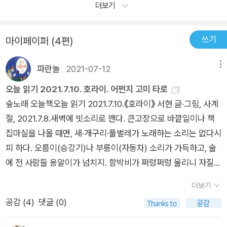
더보기
우선 그림의 기교를 염두에 두지 말 것. 종이를 펼치기 전에 생각
을 펼칠 것- 어머니께서 책 속의 주제를 선택하셨다면 그것에 대
쓰기
해 미리 물어보시고 아이의 생각을 경험을 충분히 들어 봅니다.
마이페이퍼 (4편)
그 다음 활짝 종이를 펼치고 그려 보게 합니다. 어느 정도 그려진
파란놀
2021-07-12
메뉴
종이를 아이는 단숨에 달려 나가지 않을까요?전문가도 아닌 제
가 이렇게 글을 쓰는 것은 저의 잘못된 처음 방식이 얼마나 재미
오늘 읽기 2021.7.10. 호라이. 어쩐지 고미 타로
있어야 할 시간을 낭비하게 했던가 하는 생각 때문입니다. 즐거워
숲노래 오늘책오늘 읽기 2021.7.10.《호라이》 서현 글·그림, 사계
지고 싶은 어린이와 어른이 준비되었을 때 이 책을 펼쳐 드십시
절, 2021.7.8.새벽에 빗소리로 깬다. 큰고장으로 바깥일이나 책
오.
집마실을 나올 때면, 새·개구리·풀벌레가 노래하는 소리는 없다시
피 하다. 오름이(승강기)나 부릉이(자동차) 소리가 가득하고, 술
에 전 사람들 옹알이가 넘치지. 함박비가 쩌렁쩌렁 울리니 자질구
레한 소리를 잡아먹는다. 가늘게 바뀐 새벽비를 느긋이 맞으며 전
더보기
철을 타러 걸었더니 10초쯤 앞서 전철이 떠났다. 엊그제 고흥에
공감 (
4
)
댓글 (0)
서 길을 나설 적에도 10초 틈으로 놓쳤는데. 다만 인천에서 다니
는 전철은 12분만 기다리면 된다. 영등포나루에서 기차로 갈아타