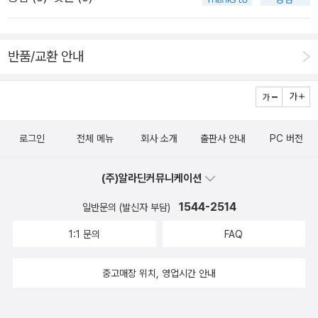
하트와 여자 사람이 주를 이룬다. 나무를 그리라고 해도 꽃을 그
려놓고 꽃나무라고 우기기 일쑤. 그럼에도 불구하고 지희가 재미
있어하고, 매번 다른 그림을 그리는데 흥미를 느낀다. 그런데 하
반품/교환 안내
트를 그려대는건 혹시 애정결핍? 초보 이모라 이러고 있다.
로그인
전체 메뉴
회사 소개
출판사 안내
PC 버전
(주)알라딘커뮤니케이션
1544-2514
일반문의 (발신자 부담)
1:1 문의
FAQ
중고매장 위치, 영업시간 안내