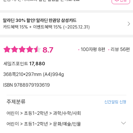
알라딘 30% 할인! 알라딘 만권당 삼성카드
카드혜택 15% + 이벤트혜택 15% (~2025.12.31)
8.7
100자평 8편
리뷰 56편
세일즈포인트
17,880
368쪽
210*297mm (A4)
994g
ISBN 9788979193619
주제분류
신간알림 신청
어린이
>
초등1~2학년
>
과학/수학/사회
어린이
>
초등1~2학년
>
문화/예술/인물