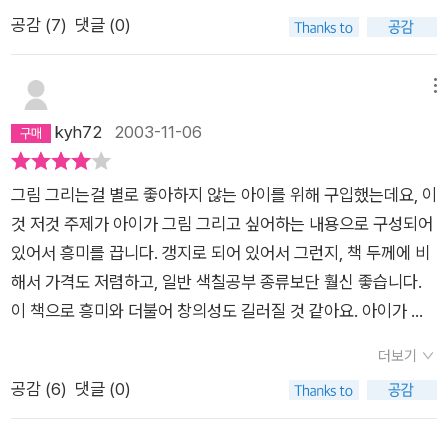
했지요. 평소 그림 그리기를 좋아하던 아이였지만 통 관심을 보이
카소의 데생작품을 본적이 있는가? 사람들은 때로 피카소가 우
공감 (
7
)
댓글 (0)
지 않았고 좀 있다가 보니 종이 비행기를 접어 날리고 있더군요.
리 보기에 조금은 어그러진 추상화만 그린 줄 아는 이가 있는데
에이 '이녀석 엄마의 마음도 몰라주구--' 하며 섭섭해 하며 며칠
실제 그는 미술적이 기본이 갖추어진 상태에서 나온 상상력의 결
이 지나고, 또 그러길 며칠. 전화번호부처럼 두꺼운 책이 그저 책
메뉴
과를 그림으로 표현했다. 그에게 그런 예술적 재능과 함께 수학적
장에 돌기 시작했습니다.그러고 한 동안 지나고 아이에게 창의력
kyh72
2003-11-06
인 부분을 그림에 넣었던 것이다. 변형은 창조적 활동의 시작이
을 높일 수 있다고 선전하는 시리즈물 책 중에 한 권을 구입했지
다. 아이들에게 나머지 그림을 그리게 하는 것은 그런 창조적 활
요. 배달된 책의 내용은 종이질과 색채만 고급스럽게 해 놓았을
동의 시작이 될 것이다. 그런 의미에서 좋은 책이다.단서를 달자
그림 그리는걸 별로 좋아하지 않는 아이를 위해 구입했는데요, 이
뿐(그 고급스러움 때문에 책에 마음껏 색칠하기 어려웠어요. 흑
면 잘 이용하는 자에게 좋은 책이다.
것 저것 주제가 아이가 그림 그리고 싶어하는 내용으로 구성되어
흑 흑) 수준과 내용의 양도 마음에 들지 않아 아이를 보여 주지도
있어서 흥미를 끕니다. 갱지로 되어 있어서 그런지, 책 두께에 비
않고 바로 책꽂이에 꽂아 두었습니다. 그러다가 다시 고미 타로의
해서 가격도 저렴하고, 일반 색칠공부 종류보단 훨신 좋습니다.
이 책이 생각 났습니다. 내 생각이 열려 있지 않았고, 아이에게 그
이 책으로 흥미와 더불어 창의성도 길러질 것 같아요. 아이가 흥
림을 그림으로 그리게 했지 생각을 표현하는 도구로 즐겁게 활용
미롭게 그려가다 보면, 나중에 자신만의 그림책을 한권 가지게 되
하도록 하지 못했던 것 같다는 생각이 들더군요.다시 이 책을 꺼
더보기
겠지요.^^
내 과감하게 그려 들어 갔지요.양면에 대비되는 그림들 나머지 지
공감 (
6
)
댓글 (0)
면을 정복해 나가는 느낌들이 정말 좋았습니다. 그렇게 크지도 않
아 부담이 되지도 않았구요.이 책을 집에서 활용하시고자 한다면