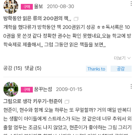
고 익산으로 가는 길에 “빗방울 이야기”를 한달음에 쓴다. 빗방
울보
2010-08-30
메뉴
울이 마음으로 들려주는 말을 받아적느라 손이 저릿저릿. 익산나
방학동안 읽은 류의 200권의 책,,
루에서 내려 한 시간 남짓 천천히 골목을 에돌아 〈그림책방 씨앗〉
개학을 했다류가 방학동안 책 200권읽기 성공 ㅎㅎ독서록은 10
에 닿는다. 등짐도 옷도 몸도 땀투성이. 어제도 보았지만 오늘 이
0권을 못 쓴것 같다 정확한 권수는 확인 못했네요,오늘 학교에 방
곳에서도 보는 《호라이》를 곁에 두고서 책집지기님한테 “‘고미
학숙제로 제출해서,, 그럼 그동안 읽은 책들을 보면,,
타로’ 좋아하셔요?” 하고 여쭌다. 《호라이》를 보며 어쩐지 “고미
타로”를 보는 듯했다. 1945년에 태어나 온나라 어린이·어른한테
더보기
서 사랑받는 ‘고미 타로’여도 모르는 사람이 많지 않을까? 저녁바
공감 (
15
)
댓글 (5)
람으로 순천을 거쳐 고흥으로 돌아왔다. 하루가 한 해 같았다. 그
리고 ‘후라이(フライ)’는 일본말. 아주 일본말. ㅅㄴㄹ
꿈꾸는섬
2009-01-15
메뉴
그림으로 생각 키우기-현준이
현준이, 현수와 함께 오늘 하루는 또 무얼할까? 거의 매일 반복디
는 생활이 아이들에게 스트레스가 되는 것 같은데 너무 추워서 외
출할 엄두는 조금도 나지 않았고, 현준이가 좋아하는 그림 그리기