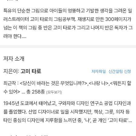
특유의 단순한 그림으로 아이들의 엉뚱하고 기발한 생각을 그려온 일
러스트레이터 고미 타로의 그림공부책. 재생지로 만든 300페이지가
넘는 이 책의 그림 중 반은 고미 타로가 그리고 나머지 반은 독자가 그
려야 한다.
준비물은 그릴 수 있는 물건이면 무엇이든지 OK. '썩은 이도 그려보
저자 소개
자', '계단을 내려가는 사람을 그려보자', '무지개를 그리자', '오징어와
문어의 다리를 그려보자', '좋아하는 텔레비전 프로그램을 그려보자'
지은이:
고미 타로
저자파일
신간알림 신청
등 기상천외한 고미 타로의 문제를 그림으로 해결하는 것. 그냥 자기
최근작 :
<당신이 바라는 것은 무엇입니까?>
,
<나랑 나>
,
<뭐든지 할
멋대로 그리면 된다.
수 있어>
… 총 258종
(모두보기)
1945년 도쿄에서 태어났고, 구와자와 디자인 연구소 공업 디자인과
스스로 신나게 문제를 해결해가면서 그림을 그리는 사이 자기도 모르
를 졸업했다. 산업 디자이너로 일을 시작했지만, 책상, 그릇, 의자 등
게 새로운 시각으로 생각하는 창의력이 생긴다. 책 위에 편안하게 노
타인 중심의 디자인에 지루함을 느끼던 중, ‘나’, 곧 개인 ‘고미 타로’
는 가운데 자신이 원하는 모양과 색깔을 표현할 수 있게 된다.
중심으로 자신의 상상력을 마음껏 펼치며 만든 그림책이 많은 사람에