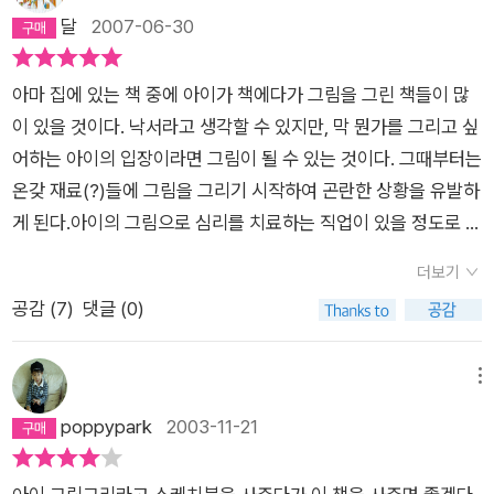
고 사 주었는데요, 이것은 저의 오산임을 금방 깨닫게 되었어요.
달
2007-06-30
울 딸아이 혼자서 하는 것 보다 엄마와 함께 하는 것을 좋아하네
요. '나는 이렇게 했는데 엄마는 어떻게 했어?'하면서 말입니다.
아마 집에 있는 책 중에 아이가 책에다가 그림을 그린 책들이 많
혹은 '왼쪽은 내가 할테니 오른쪽은 엄마가 하면 어때?' 하는 식입
이 있을 것이다. 낙서라고 생각할 수 있지만, 막 뭔가를 그리고 싶
니다.ㅜ.ㅜ가격에 비해 풍부한 내용에 참신한 아이디어가 놀라웠
어하는 아이의 입장이라면 그림이 될 수 있는 것이다. 그때부터는
지만 아쉬운 점이 있다면 종이의 질을 좀 높였으면 싶데요. 그리
온갖 재료(?)들에 그림을 그리기 시작하여 곤란한 상황을 유발하
고 시리지를 하더라도 좀 나눠서 아이가 혼자서도 들고 다니면서
게 된다.아이의 그림으로 심리를 치료하는 직업이 있을 정도로 아
그릴 수 있었으면 좋겠더라구요. 책 두께가 두꺼우면 중간 부분
이가 표현하는 것은 단순한 그림을 넘어 아이의 상태를 나타내는
펼칠 때 힘든거 아시죠? 마지막으로 이렇게 시리즈로 나온다면
더보기
것이다. 이는 아이의 상태를 나타내는 것이기도 하지만 역으로 아
부모교육용으로 뒷부분에 다른 아이들의 샘플 그림도 첨가해 주
공감 (
7
)
댓글 (0)
이의 창의성과 상상력을 키워줄 수 있는 도구로 이용될 수 있다.
면 좋을 것 같아요. 샘플 넣는다고 다 똑같이 그리는 것은 아니니
이 책은 바로 그 점에서 탁월하다. 재생지로 만들어진 두툼한 책
까요. 뭐 욕심을 내면 그렇다는 것이죠^^
이 아주 독특하다. 그림은 반쯤 그리다 말았고, 거기에 아이가 직
메뉴
접 그림을 완성하도록 하고 있다. 내가 생각하지 못한 것을 그려
poppypark
2003-11-21
내려갈 때는 역시 내가 고정관념에 사로 잡혀 있구나라는 생각이
들었다.그리기를 좋아하는 아이는 책이 도착하자마자 그리기 시