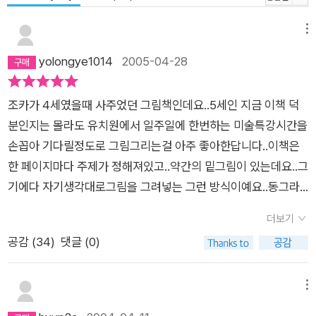
메뉴
yolongye1014
2005-04-28
조카가 4세였을때 사주었던 그림책인데요..5세인 지금 이책 덕
분인지는 몰라도 유치원에서 일주일에 한번하는 미술특강시간을
손꼽아 기다릴정도로 그림그리는걸 아주 좋아한답니다..이책은
한 페이지마다 주제가 정해져있고..약간의 밑그림이 있는데요..그
기에다 자기생각대로그림을 그려넣는 그런 방식이예요..동그라
미에다 얼굴모양을 그리던 조카가 어느날에는 네모에도얼굴을
더보기
그리고..세모에도 그리고..그러네요..아무래도 생각을 좀 더 키워
공감 (
34
)
댓글 (0)
주는 것 같애요..그리고..페이지가 왠만한 전공서적 두께만해서..
놀이용으로 사용해도..낙서를 어느정도 한다고치고도..책값이 아
깝지 않을만큼 많이 그릴수 있답니다..낱장의 두께는 좀 두껍지만
메뉴
요..글구..이번에는 친구네 아이들에게 어린이날 선물로 줄려