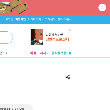
로그인
회원가입
마이페이지
고객센터
장바구니
(0)
투비컨티뉴드
펀드
북플
서재
창작플랫폼
투비컨티뉴드