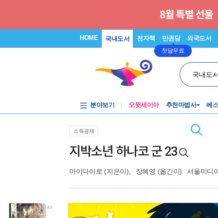
HOME
전자책
만권당
외국도서
국내도서
첫달무료
국내도
분야보기
오뒷세이아
추천마법사
베
소득공제
지박소년 하나코 군 23
아이다이로
(지은이),
장혜영
(옮긴이)
서울미디어