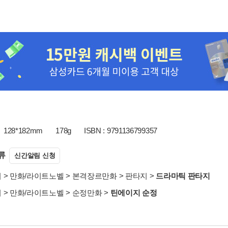
128*182mm
178g
ISBN : 9791136799357
류
신간알림 신청
서
>
만화/라이트노벨
>
본격장르만화
>
판타지
>
드라마틱 판타지
서
>
만화/라이트노벨
>
순정만화
>
틴에이지 순정