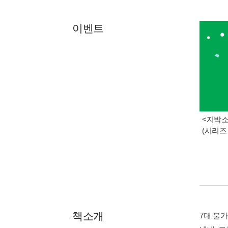
이벤트
<지박소
(시리즈
책소개
7대 불