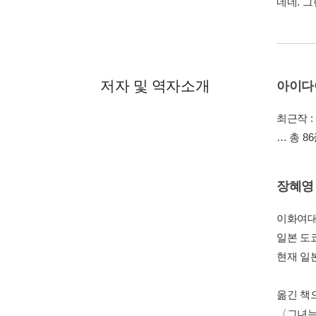
네네. 
저자 및 역자소개
아이다
최근작 :
… 총 8
장혜영
이화여대
일본 도
현재 일
옮긴 책
〈그녀는