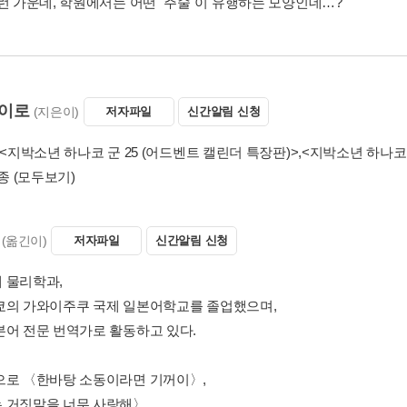
그런 가운데, 학원에서는 어떤 "주술"이 유행하는 모양인데…?
이로
(지은이)
저자파일
신간알림 신청
<지박소년 하나코 군 25 (어드벤트 캘린더 특장판)>
,
<지박소년 하나코 군
6종
(모두보기)
(옮긴이)
저자파일
신간알림 신청
 물리학과,
쿄의 가와이주쿠 국제 일본어학교를 졸업했으며,
본어 전문 번역가로 활동하고 있다.
으로 〈한바탕 소동이라면 기꺼이〉,
 거짓말을 너무 사랑해〉,