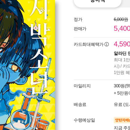
정가
6,000원
5,40
판매가
4,59
카드최대혜택가
알라딘 
최대 1만
시) / 
1만원 
마일리지
300원(5
+ 5만원
배송료
유료 (도
수령예상일
양탄자배
지금 주