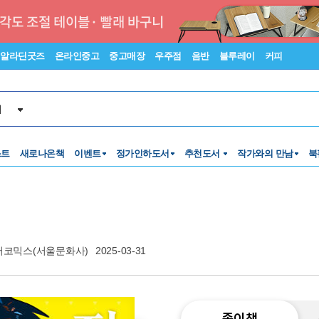
알라딘굿즈
온라인중고
중고매장
우주점
음반
블루레이
커피
서
스트
새로나온책
이벤트
정가인하도서
추천도서
작가와의 만남
북
코믹스(서울문화사)
2025-03-31
종이책