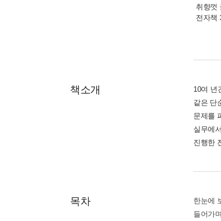
취향껏 
전자책 
책소개
10여 
같은 단
문제를 
실무에서
진행한 
목차
한눈에 
들어가