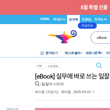
HOME
국내도서
만권당
외국도서
전자책
첫달무료
eBook
분야보기
베스트셀러
새로나온책
이
PDF
소득공제
[eBook] 실무에 바로 쓰는 
일잘러 시리즈
|
박서윤
(지은이)
제이펍
2025-03-10