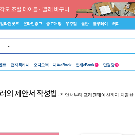
알라딘굿즈
온라인중고
중고매장
우주점
음반
블루레이
커피
벤트
전자책캐시
오디오북
대여eBook
연재eBook
만권당
N
N
일잘러의 제안서 작성법
- 제안서부터 프레젠테이션까지 치열한