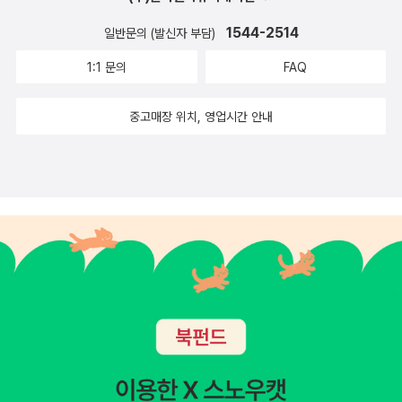
국인들이 평생 동안 매일 관람해도 전부 다 볼 수 없을 정도로 방대하
흡족하게 받아들였어요. 루이 르루아도 비난만 했다면 스스로 이름을
다.인류 역사와 문화의 연대기와 과학 기술과 생태 자원의 모든 걸 보
1544-2514
일반문의 (발신자 부담)
밝히지 않았을 것 같아요. 아무튼 그가 쓴 기사에는 이런 속사정이 있
여 주고 있는 영국의 박물관과 미술관의 입장료는 특별 전시 기획전
었습니다. p166​고로: 시슬레의 그림은 팬이 많아요. 그 이유를 물어
1:1 문의
FAQ
을 제외하고 모두 무료다.상설과 개인 갤러리들 조차 입장료를 받지
보면 '집에 장식하기 딱 좋네요!'라고 답하는 경우가 가많은데, '시슬
않는 영국에서 주중과 주말에 입장료를 받는 갤러리가 있다. 영국 런
중고매장 위치, 영업시간 안내
레의 대표작이 뭔니까?'라고 물어보면 좀처럼 시원스러운 대답이 나
던 템스 강변 정 중앙에 위치한 코톨드 갤러리가 들어선 서머싯 하우
오지 않습니다. 모네라면 <인상, 해돋이>나 <수련>, 르느아루라면 <
스는 16세기 에드워드 6세 시대에 건축된 서멋싯 공작의 집으로 18
이렌 캉 당베르 양의 초상>이 바로 떠오르는데, 시슬레는 그런 작품
세기 신고전주의 양식으로 개축된 뒤 왕립 아카데미 , 왕립 학회 , 고
이 없죠. 그래서 인상파를 이야기할 때도 자주 거론되지 않습니다. 가
고학회등을 위한 공간으로 사용 되어 왔다.19세기 영국의 섬유 산업
볍고, 상쾌하고, 지저분한 면이 하나도 없기 때문에 오히려 인상에 남
으로 부를 축적한 기업가 사무엘 코톨드는 윌리엄 터너의 작품을 통
지 않았어요. 물 흐르듯 자연스럽게 흘러가면서, 걸림돌 하나 없이 매
해 미술에 관심을 갖기 시작해서 인상파와 후기 인상파 작품을 집중
끄러운 점이 시슬레만의 특지잉었기 때문일까요? 피사로가 꼽은 가
적으로 수집해 1932년 코톨드 미술 학교로 사용되던 공간에 코톨드
장 인상주의적인 화가였던 시슬레는 가장 인상적이지 않은 인상주의
갤러리를 설립했다. 미술사조의 커다란 축이 움직이기 시작하던 19
자라고 할 수 있을지도 모르겠습니다. p223​고로: 인상파는 일명 ‘외
세기 후반 화실을 벗어나 야외에서 빛의 세기와 방향을 캔퍼스에 그
광파’라고 불릴 정도로 태양빛 아래에서 그림을 그렸던 사람들입니
리기 시작했던 인상파 화가들의 초창기 시절 부터 전성기 그리고 마
다. 아틀리에 밖으로 나가서 자연의 빛이 생생한 표현을 추구했습니
지막 예술의 불꽃을 터트렸던 순간에 남긴 명작을 소장 하고 있는 코
다. 풍경화도 마무리까지 야외에서 그렸어요. 모네는 외광과 계절에