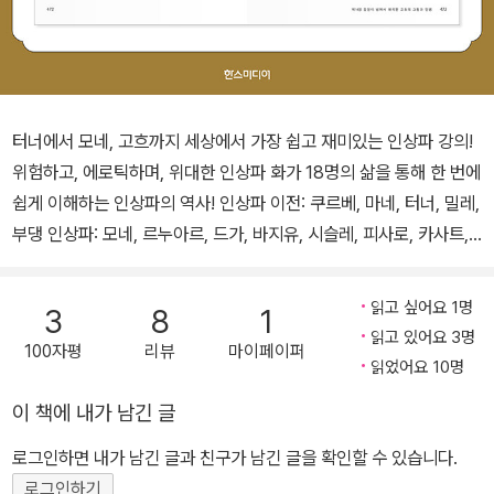
터너에서 모네, 고흐까지 세상에서 가장 쉽고 재미있는 인상파 강의!
위험하고, 에로틱하며, 위대한 인상파 화가 18명의 삶을 통해 한 번에
쉽게 이해하는 인상파의 역사! 인상파 이전: 쿠르베, 마네, 터너, 밀레,
부댕 인상파: 모네, 르누아르, 드가, 바지유, 시슬레, 피사로, 카사트,
모리조, 카유보트 포스트 인상파: 쇠라, 세잔, 고갱, 고흐 일본 아마존
미술사 베스트 1위 저자 유튜브 구독자 수 66만 돌파 500여 컷의 그
읽고 싶어요 1명
3
8
1
림 자료 수록 인상파의 탄생부터 인상파의 절정기, 그리고 포스트 인
읽고 있어요 3명
100자평
리뷰
마이페이퍼
상파의 새로운 물결까지 인상파의 역사를 한 권으로 읽는다! 이 책은
읽었어요 10명
서양 회화의 거장과 명작을 소개하는 일본의 인기 유튜브 채널 ‘야마
이 책에 내가 남긴 글
다 고로의 어른을 위한 교양 강좌’에서 인상주의와 그 계보를 잇는 화
가들을 소개한 영상들을 정리한 내용을 담고 있다. 영국에서 한발 앞
로그인하면 내가 남긴 글과 친구가 남긴 글을 확인할 수 있습니다.
서 인상주의를 개척한 ‘터너’를 시작으로, 프랑스 인상파에 직접적인
로그인하기