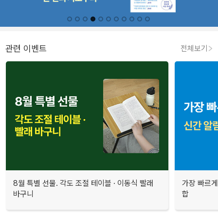
관련 이벤트
전체보기
8월 특별 선물. 각도 조절 테이블 · 이동식 빨래
가장 빠르게
바구니
합