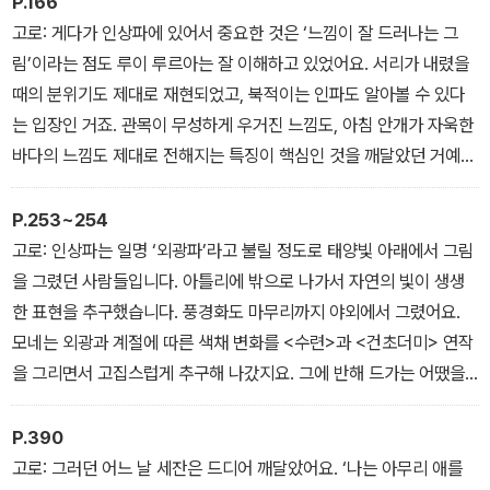
P.166
로 젊은 예술가들이 모여 바티뇰파라고 불리게 되었고, 거기서 인상
고로: 게다가 인상파에 있어서 중요한 것은 ‘느낌이 잘 드러나는 그
파 운동이 탄생하게 된 거죠.
림’이라는 점도 루이 루르아는 잘 이해하고 있었어요. 서리가 내렸을
- 제4장 인상파의 아버지, 마네의 아내와 아들을 둘러싼 고뇌
때의 분위기도 제대로 재현되었고, 북적이는 인파도 알아볼 수 있다
는 입장인 거죠. 관목이 무성하게 우거진 느낌도, 아침 안개가 자욱한
바다의 느낌도 제대로 전해지는 특징이 핵심인 것을 깨달았던 거예
요. 그리고 인상파라고 불리는 사람들도 우리가 지향하는 목표가 바
로 그것이라고 인정했고요. 사진으로 포착할 수 없는 감흥을 표현하
P.253~254
는 예술을 추구했기 때문에 인상파라는 호칭을 흡족하게 받아들였어
고로: 인상파는 일명 ‘외광파’라고 불릴 정도로 태양빛 아래에서 그림
요. 루이 르루아도 비난만 했다면 스스로 이름을 밝히지 않았을 것 같
을 그렸던 사람들입니다. 아틀리에 밖으로 나가서 자연의 빛이 생생
아요. 아무튼 그가 쓴 기사에는 이런 속사정이 있었습니다. - 제7장
한 표현을 추구했습니다. 풍경화도 마무리까지 야외에서 그렸어요.
진실을 알면 인상이 달라진다!? 인상파의 빅 대디, 모네가 <수련> 연
모네는 외광과 계절에 따른 색채 변화를 <수련>과 <건초더미> 연작
작을 그린 이유
을 그리면서 고집스럽게 추구해 나갔지요. 그에 반해 드가는 어땠을
까요? <에투알>을 밖에서 그렸을까요?
어시: 아니었겠죠.
P.390
고로: 당연히 실내에서 그렸습니다. 발레는 야외에서 공연하지 않으
고로: 그러던 어느 날 세잔은 드디어 깨달았어요. ‘나는 아무리 애를