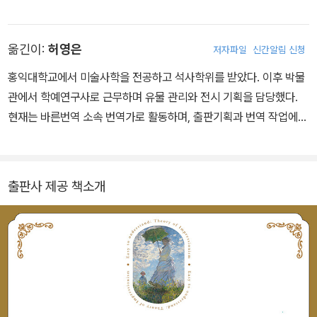
등을 거쳐 프리랜서로 활동 중이다. 현재는 서양 미술, 도시 개발, 시
계 등 폭넓은 분야에서 강연과 집필 활동을 이어가고 있다. 저서로는
옮긴이:
허영은
저자파일
신간알림 신청
『지식 제로에서 시작하는 서양 회화 입문』, 『지식 제로에서 시작하는
서양 회화사 입문』, 『지식 제로에서 시작하는 서양 회화 - 곤란한 거
홍익대학교에서 미술사학을 전공하고 석사학위를 받았다. 이후 박물
장들의 대결』, 『지식 제로에서 시작하는 근대 회화 입문』(모두 겐토
관에서 학예연구사로 근무하며 유물 관리와 전시 기획을 담당했다.
샤), 『변태 미술관』(다이아몬드샤), 『이상한 서양 회화』(고단샤), 『어
현재는 바른번역 소속 번역가로 활동하며, 출판기획과 번역 작업에
둠의 서양 회화사』(전 10권, 소겐샤) 등이 있다. TV 프로그램 『출몰!
힘쓰고 있다. 옮긴 책으로는 《교육은 유전을 이길 수 있는가》, 《한 권
아드마틱 천국』(TV 도쿄), 『여유로운 미술·박물관』(BS 닛테레) 등
으로 읽는 인상파》, 《초등학생도 이해할 수 있는 세계사》, 《한 권으로
에 정기적으로 출연 중이며, 라디오 프로그램 『야마다 고로와 나카가
끝내는 미술해부학의 기본》등이 있다.
출판사 제공 책소개
와 쇼코의 “리믹스 Z”』 (JFN) 등에 고정 출연 중이다.