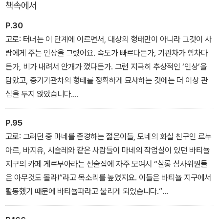
책속에서
P.30
고로: 터너는 이 단계에 이르면서, 대상의 형태만이 아니라 그것이 사
람에게 주는 인상을 그렸어요. 속도가 빠르다든가, 기관차가 힘차다
든가, 비가 내려서 안개가 꼈다든가. 그런 지극히 추상적인 ‘인상’을
담았고, 증기기관차의 형태를 정확하게 묘사하는 것에는 더 이상 관
심을 두지 않았습니다.
어시: 이 작품이 ‘인상파’적이라는 뜻인가요?
고로: 맞아요. 그런 점에서는 터너가 인상파를 앞서갔습니다.
P.95
- 제1장 미술계의 비틀스!? 빛과 색채의 화가 터너
고로: 그러던 중 마네를 존경하는 젊은이들, 모네의 화실 친구인 르누
아르, 바지유, 시슬레와 같은 사람들이 마네의 작업실이 있던 바티뇰
지구의 카페 게르부아라는 선술집에 자주 모여서 “살롱 심사위원들
은 아무것도 몰라!”라고 목소리를 높였지요. 이들은 바티뇰 지구에서
활동했기 때문에 바티뇰파라고 불리게 되었습니다.“
어시: 훗날의 인상파로군요!
고로: 요컨대 <풀밭 위의 점심 식사>가 화제가 되면서 마네를 중심으