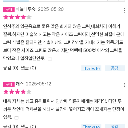
하며 추종했던 인상파의 아버지 마네, 야외에서 필촉 분할을 선구적
하늘나무숲
2025-05-20
으로 도입한 부댕 등 인상파에 큰 영향을 끼친 화가 다섯 명을 소개한
메뉴
다. 2부에서는 가난에 허덕이던 동료들을 지원했던 인상파 탄생의 숨
인상주의 입문용으로 좋음.많은 화가와 많은 그림,대화체라 이해가
은 주역 바지유, 인상파를 대표하는 <수련> 연작의 작가 모네, 모네
잘됨.하지만 미술책 치고는 작은 사이즈 그림이라,선명한 화질때문에
와 함께 인상파의 2대 거장으로 꼽히는 르누아르, 가장 전형적인 인
그림 식별은 잘되지만,식별이상의 그림감상을 기대하기는 힘듬.카드
상파 화가로 평가받은 시슬레, 대립하던 모네파와 드가파를 중재했던
보다 작은 사이즈 그림도 많음.하지만 덕택에 500컷 이상의 그림을
인상파의 최고령자 피사로, 인공조명의 효과를 추구한 인상파의 이단
담았으니 일장일단인듯.
아 드가, 미국에 인상파를 소개한 카사트, 부르주아 문화인 서클의 중
공감 (
0
)
댓글 (0)
심에 있던 모네의 모델 베르트 모리조, 인상파 동료들을 후원했던 카
유보트 등 8회에 걸친 인상파 그룹 전시회에 참여했던 대표적인 인상
캐스
2025-05-12
파 화가 9명을 소개한다. 3부에서는 회화를 자연의 모방에서 해방시
메뉴
킨 점묘법의 쇠라, 그림의 본질을 인식한 근대 회화의 아버지 세잔, 시
대를 한 걸음 앞서간 행보로 20세기 회화에 큰 영향을 끼친 고갱, 열
내용 자체는 쉽고 흥미로워서 인상파 입문자에게는 제격임. 다만 두
정과 고뇌가 너무 강한 나머지 왜곡된 그림을 그릴 수밖에 없었던 고
꺼운 책인데 떡제본을 해놔서 낱장이 떨어지고 책이 쪼개지는 단점이
흐 등 인상파 이후 약 20년간 새로운 흐름을 열며 20세기 회화를 잇
있음.
는 가교 역할을 했던 포스트 인상주의 화가 4명을 소개한다. 각 장에
공감 (
0
)
댓글 (0)