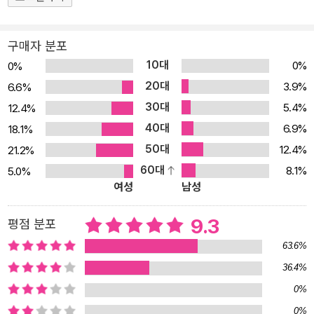
영향을 준 사실주의 화풍의 ‘밀레, 쿠르베, 마네, 부댕’을 거쳐, 인상파
의 핵심으로 활동한 ‘바지유, 모네, 르누아르, 시슬레, 피사로, 드가,
구매자 분포
카사트, 모리조, 카유보트’, 그리고 인상파 전시회에 종지부를 찍은 신
10대
0%
0%
인상파의 ‘쇠라’, 인상파와 20세기 미술을 잇는 가교 역할을 한 포스
20대
3.9%
6.6%
트 인상파의 ‘세잔, 고갱, 고흐’까지 총 18명의 화가의 그림과 인생을
30대
5.4%
12.4%
한 권에 담았다. 이 책을 통해 인상파와 관련된 화가 개개인의 예술과
40대
삶뿐만 아니라, 인상파가 서양 회화사에서 어떤 역할을 했는지까지
6.9%
18.1%
한 번에 이해할 수 있을 것이다. 서양 회화의 근대 혁명을 일으킨 인상
50대
12.4%
21.2%
파 화가들 사진의 발명 이후 화가들은 원근법과 음영법으로 자연을
60대
8.1%
5.0%
여성
남성
똑같이 그리는 고전주의 회화로는 사진을 이길 수 없다는 위기감을
느끼고, 새로운 표현을 모색하기 시작한다. 동시대의 현실을 붓 터치
9.3
평점 분포
효과를 살려 드라마틱하게 그린 ‘낭만주의’와 노동자와 부르주아의
일상을 사실적으로 그린 ‘사실주의’에서 한 걸음 더 나아가 보이는 장
63.6%
면 대신 느낀 인상을 고스란히 그림으로 옮기는 ‘인상주의’가 등장한
36.4%
다. 인상파 화가들은 눈앞의 현실을 있는 그대로 그리는 사실주의를
0%
계승하면서도, 서양 회화가 중시해 온 보편적인 객관성보다 개인적인
0%