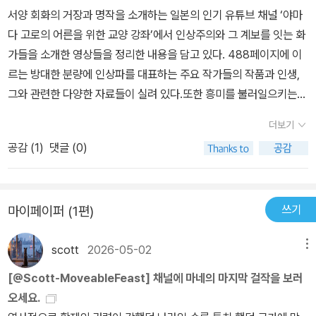
서양 회화의 거장과 명작을 소개하는 일본의 인기 유튜브 채널 ‘야마
다 고로의 어른을 위한 교양 강좌’에서 인상주의와 그 계보를 잇는 화
가들을 소개한 영상들을 정리한 내용을 담고 있다. 488페이지에 이
르는 방대한 분량에 인상파를 대표하는 주요 작가들의 작품과 인생,
그와 관련한 다양한 자료들이 실려 있다.​또한 흥미를 불러일으키는
질문과 답변이 이어지는 대화 형식의 구성을 통해 누구나 쉽게 인상
더보기
파를 대표하는 작품의 특징과 화가의 인생을 쉽게 이해할 수 있도록
공감 (
1
)
댓글 (0)
돕는다. 화가들 사이의 관계를 한눈에 알 수 있는 다양한 도해와 상세
한 용어 및 관련 정보에 대한 주석까지 더해져 재미있게 읽는 동안 자
연스레 교양 지식을 함께 얻을 수 있도록 구성하였다.<인터넷 알라딘
쓰기
마이페이퍼 (1편)
제공>​고로: 터너는 이 단계에 이르면서, 대상의 형태만이 아니라 그
것이 사람에게 주는 인상을 그렸어요. 속도가 빠르다든가, 기관차가
scott
2026-05-02
메뉴
힘차다든가, 비가 내려서 안개가 꼈다든가. 그런 지극히 추상적인 ‘인
상’을 담았고, 증기기관차의 형태를 정확하게 묘사하는 것에는 더 이
[@Scott-MoveableFeast] 채널에 마네의 마지막 걸작을 보러
상 관심을 두지 않았습니다.어시: 이 작품이 ‘인상파’적이라는 뜻인가
오세요.
요?고로: 맞아요. 그런 점에서는 터너가 인상파를 앞서갔습니다.p30​