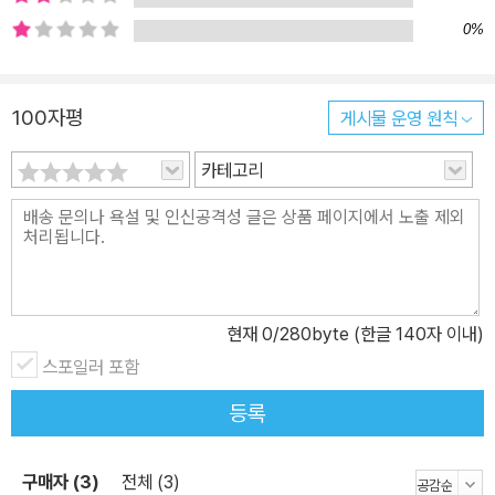
주관성을 중시하는 쪽으로 과감하게 방향을 틀었다. 이들은 자연의
0%
밝은 빛과 빛의 움직임을 통해 경험하는 ‘느낌’, 즉 주관적인 ‘인상’을
표현하기 위해 물감을 섞지 않고 블록 모양으로 병치하는 ‘필촉 분할
(색채 분할)’ 기법을 개발했다. 이는 서양 회화에서 전통적으로 음영
100자평
게시물 운영 원칙
을 표현하던 매끄러운 그러데이션 기법을 정면으로 부정하는 것이었
카테고리
다. 또한 이들은 당시 유행하던 일본 미술의 평면성을 받아들여, 서양
회화의 또 다른 전통이었던 ‘원근법’도 포기했다. 이처럼 인상파는 이
념에서도 기법에서도 르네상스 이후 400년 동안 이어져 온 서양 회
화의 전통을 깨뜨린 화가들이었다. 그들은 자연을 보이는 대로 모방
하는 방식에서 서양 회화를 해방시켰고, 사진으로는 담을 수 없는 회
화만의 고유한 표현을 모색하는 방향으로 큰 걸음을 내디디며 20세
현재
0
/280byte (한글 140자 이내)
기 미술로 이어지는 길을 열었던 것이다. 위험하고, 에로틱하고, 위대
스포일러 포함
한 화가들의 숨은 이야기 대방출! 1부에서는 인상파보다 30년 전에
등록
인상파 화풍의 그림을 그렸던 영국의 국민 화가 터너, 야외에서 풍경
을 그리기 시작한 밀레를 비롯한 바르비종파 화가들, 살롱전에 대항
해 자력으로 전시회를 열었던 반항아 쿠르베, 인상파 화가들이 동경
구매자 (3)
전체 (3)