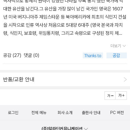
역사적으로 황제의 권력이 강했던 나라일 수록 통치 했던 국가에 막
고로:그래서 밀레의 <이삭줍기>에서는 '어려운 사람을 도와주어야
대한 유산을 남긴다.그 유산을 가장 많이 남긴 국가인 영국은 1607
한다'라는 성경의 가르침뿐만 아니라, 또 다른 교훈을 하나 더 읽을 수
년 미국 버지니아주 제임스타운 등 북아메리카에 최초의 식민지 건설
있습니다. '사람은 자신이 원하는 대로 평가 받는 것이 아니라, 전혀
을 시작으로 인류 역사상 처음으로 5대양 6대주 (영국 본국과 자치
다른 방향으로 평가를 받게 되는 법이다'라는 사실입니다. 뭐, 그래도
령, 식민지, 보호령, 위임통치령, 그리고 속령으로 구성된 정치 체
괜찮다고 이해해야겠죠.이런게 인생이겠죠. 그러니까 어떤 재능이든
제) 에 걸쳐 모든 문명권에 영향력을 행사했던 인류 역사상 최초의 초
더보기
썩히지 말고 열심히 노력해야 한다는 말을 하고 싶습니다. 나를 평가
강대국이였다. '해가 지지 않는 나라'로 불리며 세계 최대 영토를 차지
해 주는 사람이 있는 것만으로도 감사한 일이잖아요. 어쩌면 내가 틀
공감 (
27
)
댓글 (0)
하며 세계 문명권의 자원과 문화 유산을 막대하게 수집하고 착취했던
린 것이고, 세상 사람들이 원하는 방향으로 나아가는 게 정답이 아닐
빅토리아 시대(1837~1901)가 종식되고 20세기 두 차례에 걸친 세
까 싶기도 하고요. p57​고로: 게다가 인상파에 있어서 중요한 것은
계 대전에서 종전과 함께 제국의 세기는 종식했고 1997년 홍콩 반
‘느낌이 잘 드러나는 그림’이라는 점도 루이 루르아는 잘 이해하고 있
반품/교환 안내
환을 끝으로 수 세기 동안 대영제국( British Empire)으로 불렸던 국
었어요. 서리가 내렸을 때의 분위기도 제대로 재현되었고, 북적이는
명은 연합 왕국(United Kingdom/ United Kingdom of Great B
인파도 알아볼 수 있다는 입장인 거죠. 관목이 무성하게 우거진 느낌
ritain and Northern Irelan)이라는 국명으로 바뀌었다.해는 저물고
도, 아침 안개가 자욱한 바다의 느낌도 제대로 전해지는 특징이 핵심
제국은 사라졌지만 거대한 박물관과 미술관을 남겼다.런던 시내 중심
인 것을 깨달았던 거예요. 그리고 인상파라고 불리는 사람들도 우리
로그인
전체 메뉴
회사 소개
출판사 안내
PC 버전
에 위치한 대영 박물관, 내셔널 갤러리, 테이트 모던, 자연사 박물관,
가 지향하는 목표가 바로 그것이라고 인정했고요. 사진으로 포착할
빅토리아 앤 앨버트(V&A) 박물관의 소장품은 영국땅에서 태어난 영
수 없는 감흥을 표현하는 예술을 추구했기 때문에 인상파라는 호칭을
(주)알라딘커뮤니케이션