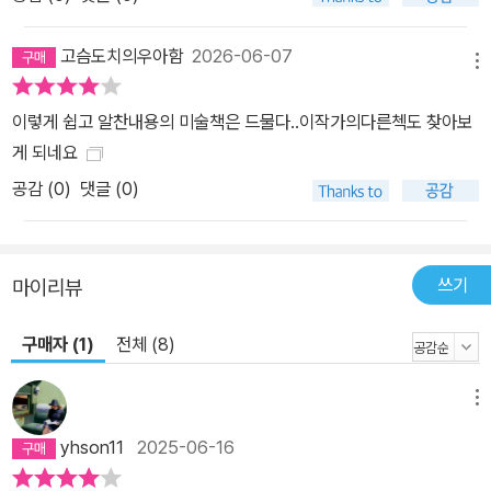
는 이들 18명의 화가의 개성 넘치는 삶과 대표적인 작품에 대한 해설
은 물론, 서로를 돕고 영향을 주고받으며 인상주의를 일궈낸 이들의
고슴도치의우아함
2026-06-07
메뉴
감동적인 인생 이야기가 담겨 있다. 500여 점의 그림과 자료 수록,
대화 형식의 본문 구성 등 새로운 형식의 미술 교양서! 읽으면서 곧바
이렇게 쉽고 알찬내용의 미술책은 드물다..이작가의다른첵도 찾아보
로 이해하는 세상에서 제일 쉬운 인상파 강의! 이 책은 488페이지에
게 되네요
이르는 방대한 분량에 인상파를 대표하는 주요 작가들의 작품과 인
공감 (
0
)
댓글 (0)
생, 그와 관련한 다양한 자료들이 실려 있다. 또한 흥미를 불러일으키
는 질문과 답변이 이어지는 대화 형식의 구성을 통해 누구나 쉽게 인
상파를 대표하는 작품의 특징과 화가의 인생을 쉽게 이해할 수 있도
쓰기
마이리뷰
록 돕는다. 화가들 사이의 관계를 한눈에 알 수 있는 다양한 도해와 상
세한 용어 및 관련 정보에 대한 주석까지 더해져 재미있게 읽는 동안
구매자 (1)
전체 (8)
자연스레 교양 지식을 함께 얻을 수 있도록 구성하였다. 현재 저자 야
마다 고로의 유튜브 채널 구독자 수는 66만 명 이상을 기록 중이며,
메뉴
인상파를 다룬 이 책은 출간 직후 일본 아마존 미술사 베스트셀러 1위
를 차지하기도 했다.
yhson11
2025-06-16