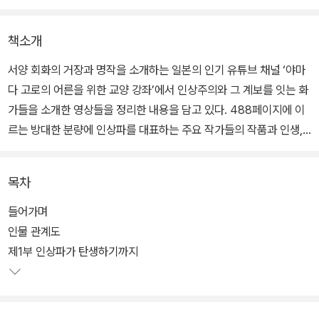
책소개
서양 회화의 거장과 명작을 소개하는 일본의 인기 유튜브 채널 ‘야마
다 고로의 어른을 위한 교양 강좌’에서 인상주의와 그 계보를 잇는 화
가들을 소개한 영상들을 정리한 내용을 담고 있다. 488페이지에 이
르는 방대한 분량에 인상파를 대표하는 주요 작가들의 작품과 인생,
그와 관련한 다양한 자료들이 실려 있다.
목차
또한 흥미를 불러일으키는 질문과 답변이 이어지는 대화 형식의 구성
을 통해 누구나 쉽게 인상파를 대표하는 작품의 특징과 화가의 인생
들어가며
을 쉽게 이해할 수 있도록 돕는다. 화가들 사이의 관계를 한눈에 알 수
인물 관계도
있는 다양한 도해와 상세한 용어 및 관련 정보에 대한 주석까지 더해
제1부 인상파가 탄생하기까지
져 재미있게 읽는 동안 자연스레 교양 지식을 함께 얻을 수 있도록 구
성하였다.