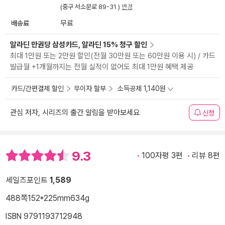
(중구 서소문로 89-31 )
변경
배송료
무료
알라딘 만권당 삼성카드, 알라딘 15% 청구 할인
최대 1만원 또는 2만원 할인(전월 30만원 또는 60만원 이용 시) / 카드
발급월 +1개월까지는 전월 실적이 없어도 최대 1만원 혜택 제공
카드/간편결제 할인
무이자 할부
소득공제 1,140원
관심 저자, 시리즈의 출간 알림을 받아보세요
신청
9.3
100자평 3편
리뷰 8편
세일즈포인트
1,589
488쪽
152*225mm
634g
ISBN 9791193712948