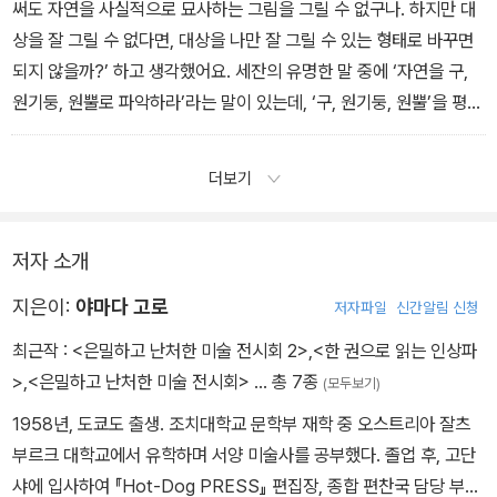
니까요. 관련 책을 보면 드가는 유전적인 눈병인 ‘눈부심 병’을 앓았다
써도 자연을 사실적으로 묘사하는 그림을 그릴 수 없구나. 하지만 대
고 하는데, 어쨌든 눈 질환이 있어서 바깥의 빛을 싫어했다고 해요. 그
상을 잘 그릴 수 없다면, 대상을 나만 잘 그릴 수 있는 형태로 바꾸면
래서 실내에서 당시 새롭게 등장한 인공조명의 효과를 추구했습니다.
되지 않을까?’ 하고 생각했어요. 세잔의 유명한 말 중에 ‘자연을 구,
- 제11장 인상파의 이단아, 드가의 숨기지 못한 은밀한 사생활
원기둥, 원뿔로 파악하라’라는 말이 있는데, ‘구, 원기둥, 원뿔’을 평면
으로 바꾸면 ‘원, 사각형, 삼각형’이 되잖아요. ‘자연의 복잡한 형상을
내가 그릴 수 있는 가장 단순한 형태로 바꾸고, 그것을 재구성해 보
더보기
자.’ 세잔은 그렇게 생각했습니다.
- 제16장 서툰 실력을 역이용하여 ‘근대 회화의 아버지’가 된 세잔
저자 소개
지은이:
야마다 고로
저자파일
신간알림 신청
최근작 :
<은밀하고 난처한 미술 전시회 2>
,
<한 권으로 읽는 인상파
>
,
<은밀하고 난처한 미술 전시회>
… 총 7종
(모두보기)
1958년, 도쿄도 출생. 조치대학교 문학부 재학 중 오스트리아 잘츠
부르크 대학교에서 유학하며 서양 미술사를 공부했다. 졸업 후, 고단
샤에 입사하여 『Hot-Dog PRESS』 편집장, 종합 편찬국 담당 부장