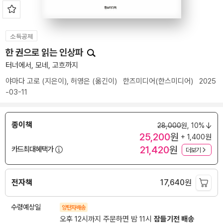
소득공제
한 권으로 읽는 인상파
터너에서, 모네, 고흐까지
야마다 고로
(지은이),
허영은
(옮긴이)
한즈미디어(한스미디어)
2025
-03-11
종이책
28,000
원,
10%
25,200
원
+ 1,400원
21,420
원
카드최대혜택가
더보기
전자책
17,640
원
수령예상일
양탄자배송
오후 12시까지 주문하면 밤 11시
잠들기전 배송