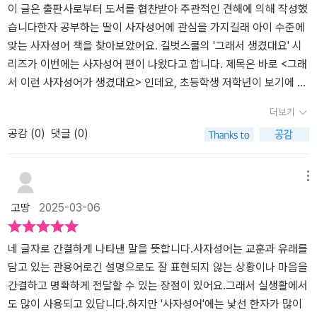
알려주고 사자성어의 풀이와 사용되는 의미, 그리고 예문과 비슷한
이 글은 출판사로부터 도서를 협찬받아 주관적인 견해에 의해 작성했
속담까지 알려줍니다. 그리고 옆 페이지로 가면 사자성어가 탄생하게
습니다한자 공부하는 딸이 사자성어에 관심을 가지길래 아이 수준에
된 이야기가 나와요. 긴 내용이 아니라 아이들이 충분히 재미있게 읽
맞는 사자성어 책을 찾아보았어요. 길벗스쿨의 '그래서 생겼대요' 시
을 수 있을 양이예요. 딱 지루하지 않게 읽고 익힐 수 있을 정도라 아
리즈가 이번에는 사자성어 편이 나왔다고 합니다. 제목은 바로 <그래
이들 어휘력, 문해력에 너무 좋은 책이예요! 좋을 것 같다 생각은 했지
서 이런 사자성어가 생겼대요> 인데요, 초등학생 저학년이 보기에 부
만, 직접 보니 더 마음에 듭니다. 앞의 다른 시리즈도 하나하나 아이와
담없는 구성이라 마음에 들었어요!​나중에 다른 시리즈도 읽어보고 싶
더보기
같이 봐야겠어요. 앞으로 나올 시리즈들도 기대가 되네요. 극찬을 받
은말큼 책 내용이 탄탄하니 좋더라구요. 거기다 어휘력과 문해력을
공감 (
0
)
댓글 (0)
은 시리즈라고 하더니 극찬 받을만 합니다. 핵심 사자성어라니 아이
키워줘서 국어 공부에도 도움이 되고 말이죠^^사자성어를 그저 가나
가 이 책에 있는 사자성어는 모두 익힐 수 있도록 최대한 자주 보게 해
다 순으로 나열하여 배우는 것 보다 이렇게 테마를 묶어두는게 훨씬
야겠어요!
더 좋은 이유가 아이들의 이해도는 물론이고, 상황에 따라 더 쉽게 골
메뉴
라 쓸 수 있겠다는 점이에요. 세상의 이치와 지혜가 담긴 사자성에는
고땅
2025-03-06
참 좋은 뜻을 가진 사자성어들이 많이 보이기도 하네요. ​세상을 살아
가는데 나침반 같은 사자성어는 물론이고, 다양한 태도와 행동을 나
타내는 사자성어, 마음과 성격을 알려주는 사자성어, 사람과 친구와
네 글자로 간결하게 나타낸 말을 뜻합니다.사자성어는 교훈과 유래를
의 사이를 나타내는 다양한 사자성어들 또한 만나볼 수 있어요. 그리
담고 있는 관용어로긴 설명으로도 잘 표현되지 않는 상황이나 마음을
고 마지막은 알면알수록 재미있는 사자성어 인데, 일상생활 속에서
간결하고 명확하게 전달할 수 있는 장점이 있어요.그래서 실생활에서
가장 많이 쓰이는 사자성어들이 아닐까 싶네요^^​노발대발 화내는 엄
도 많이 사용되고 있답니다.하지만 '사자성어'에는 낯선 한자가 많이