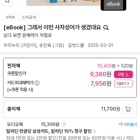
ePub
소득공제
[eBook] 그래서 이런 사자성어가 생겼대요
읽다 보면 문해력이 저절로
우리누리
(지은이),
송진욱
(그림)
길벗스쿨
2025-03-01
전자책
10,400
원 + 520원
9,360
원
쿠폰할인가
쿠폰
7,956
원
카드최대혜택가
더보기
(+쿠폰 적용 시)
종이책
11,700
원
오디오북
15,300원
미리듣기
알라딘 만권당 삼성카드, 알라딘 15% 청구 할인
최대 1만원 또는 2만원 할인(전월 30만원 또는 60만원 이용 시) / 카드