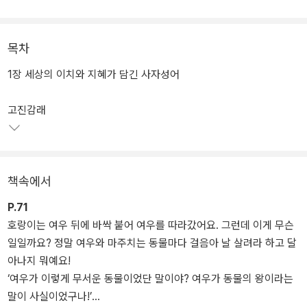
네 자로 이루어진 말로, 옛날 사람들의 교훈과 지혜가 담겨 있어요. 주
로 복잡한 상황이나 감정, 심리 등을 간단하고 명확하게 전달하고 싶
을 때 사자성어를 사용하지요. 그런데 사자성어는 낯선 한자가 많이
목차
쓰이기 때문에 무작정 외우려고 하면 어렵고 헷갈려요. 자칫 잘못 사
1장 세상의 이치와 지혜가 담긴 사자성어
용하면 오해가 생길 수도 있고요. 『그래서 이런 사자성어가 생겼대
요』는 익살스러운 네 칸 만화와 흥미진진한 이야기로 사자성어를 알
고진감래
려 주기 때문에 사자성어의 뜻과 쓰임을 자연스럽게 익힐 수 있어요.
한 번만 읽어도 머릿속에 쏙쏙 들어오기 때문에 사자성어를 실생활에
서 바로 써먹을 수 있답니다.
책속에서
사자성어를 즐겁게 배우고 싶은 초등학생부터 아이의 어휘력과 한자
실력을 키워 주고 싶은 부모님, 어휘 관련 알찬 학습자료를 찾고 있는
P.71
선생님 모두에게 이 책을 추천합니다.
호랑이는 여우 뒤에 바싹 붙어 여우를 따라갔어요. 그런데 이게 무슨
일일까요? 정말 여우와 마주치는 동물마다 걸음아 날 살려라 하고 달
아나지 뭐예요!
‘여우가 이렇게 무서운 동물이었단 말이야? 여우가 동물의 왕이라는
말이 사실이었구나!’