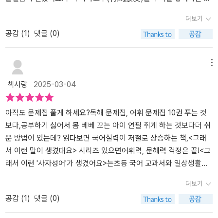
유상종(類類相從) 모임이 되었으면 하는 바람입니다^^요즘 공부의
더보기
최대 화두는 바로바로 '문해력'이죠.초등학생 때부터 책 읽기의 중요
공감 (
1
)
댓글 (0)
성을 강조하는데요우리나라는 한자 문화권에 있었기에한글로 읽지만
뜻은 한자를 알아야 제대로 이해하는 단어가 꽤 많아요.'사자'는 한자
네 글자로 이루어졌다는 뜻이고'성어'는 옛사람들이 만든 말이라는 뜻
메뉴
인데요한마디로 '사자성어'는 옛날 사람들의 생각이나 마음을 네 글자
책사랑
2025-03-04
로 간결하게 나타낸 말이라고 해요.한자 글자 하나하나를 해석하자면
어렵고 헷갈리지만사자성어로 외우면 내용을 알기도 쉽고 좀 더 쉽게
이해할 수 있답니다.본문은 총 5장으로 나눠져 있고 비슷한 어휘 포
아직도 문제집 풀게 하세요?독해 문제집, 어휘 문제집 10권 푸는 것
함 90개의 사자 성어를 알려 줍니다.☆세상의 이치와 지혜가 담긴 사
보다,공부하기 싫어서 몸 베베 꼬는 아이 연필 쥐게 하는 것보다더 쉬
자성어☆태도와 행동을 나타내는 사자성어☆마음과 성격을 알려 주
운 방법이 있는데? 읽다보면 국어실력이 저절로 상승하는 책,<그래
는 사자성어☆사람 사이의 관계를 나타내는 사자성어☆알면 알수록
서 이런 말이 생겼대요> 시리즈 있으면어휘력, 문해력 걱정은 끝!<그
재미있는 사자성어아이가 책을 싫어하고 학습만화만 본다고요?네 이
래서 이런 '사자성어'가 생겼어요>는초등 국어 교과서와 일상생활에
책은 4칸 만화도 같이 있어서 만화만 봐도 너무 재미있어요^^한자의
서 자주 쓰이는핵심 사자성어만 모아 모아서책을 재밌게 읽기만 해도
더보기
뜻과 예문, 비슷한 사자성어까지 소개되어 있답니다.오른쪽에 수록된
앵간한 사자성어는 정복할 수 있도록 한 권의 책으로 담았어요! 먼저
공감 (
1
)
댓글 (0)
유래 이야기를 통해'사자성어'가 어떤 뜻으로 사용되었는지 알 수 있
실생활에서 자주 쓰이는 사자성어를네 컷 만화로 만나는데요,쉽게 설
고재미있는 이야기를 읽다 보면 더 의미가 와 닿을 거예요.아이가 부
명해 주니 이해하기도 쉽고,만화를 읽기만 해도 사자성어를 익힐 수