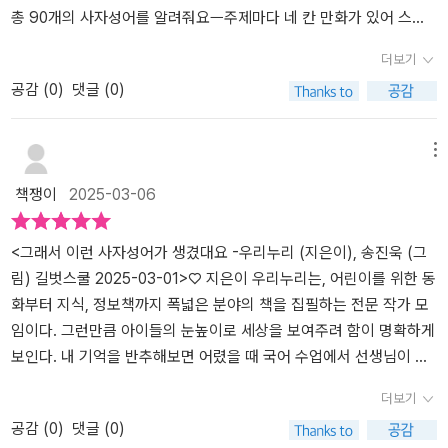
함께 알려 줘요. 산이와 솔이 가족의 유쾌한 이야기를 보면서 어떤 상
총 90개의 사자성어를 알려줘요ㅡ주제마다 네 칸 만화가 있어 스스
황에서 그런 사자성어를 쓰는지 익히고, 유래 이야기를 읽으면 더욱
로 읽게되지요ㅡ책 읽기를 어려워하는 아이들도 쉽게 읽을 수 있어요
더보기
깊이 있게 이해할 수 있어요. 한 페이지는 네 칸 만화, 다른 한 페이지
ㅡ배운 사자성어를 일상에 적용해볼 수 있어요그래서 이런 시리즈 여
공감 (
0
)
댓글 (0)
는 이야기 동화~ 우리 아이들이 부담 없이 읽을 수 있는 분량으로 재
러권 있는데 재미있어서 계속 찾는 책이에요 내용이 너무 흥미로운데
미와 학습을 동시에 주는 매력만점의 책이랍니다.사자성어를 즐겁게
그속에서 어휘력이나문해력이 길러져서 너무 좋지요❤️#길벗스쿨@
배우고 싶은 초등학생부터 우리 아이들의 어휘력과 한자 실력을 키워
gilbutschool_kids #초등도서추천#초등문해력
메뉴
주고 싶은 부모님, 어휘 관련 학습 자료를 찾고 계신 선생님들께 이 책
책쟁이
2025-03-06
을 추천하고 싶어요. 재미있는 사자성어 이야기를 읽으면서 어휘력과
문해력을 탄탄히 키울 수 있는 책! <그래서 이런 사자성어가 생겼대
요>와 함께 하세요!읽다 보면 문해력이 저절로그래서 이런 사자성어
<그래서 이런 사자성어가 생겼대요 -우리누리 (지은이), 송진욱 (그
가 생겼대요.​글. 우리누리그림. 송진욱길벗스쿨 / 2025.3.1​출판사로
림) 길벗스쿨 2025-03-01>♡ 지은이 우리누리는, 어린이를 위한 동
부터 도서만을 지원받아주관적으로 작성한 후기입니다.​
화부터 지식, 정보책까지 폭넓은 분야의 책을 집필하는 전문 작가 모
임이다. 그런만큼 아이들의 눈높이로 세상을 보여주려 함이 명확하게
보인다. 내 기억을 반추해보면 어렸을 때 국어 수업에서 선생님이 갱
지같은 것에 속담과 사자성어가 빼곡하게 적혀 있는 종이를 나눠주었
더보기
던 기억이 난다. 외우라고. 그게 초등학교인지, 중학교인지 기억은 잘
공감 (
0
)
댓글 (0)
나진 않지만, 그렇게 배우는 게 참 효율성이 없었다. 물론 설명을 해주