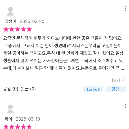
한 글이 아니라 그림과 함께 보면 훨씬 기억에 오래 남더라고요.예를
들어 ‘양두구육(羊頭狗肉)’은 겉과 속이 다른 사람을 비유하는 말인
메뉴
데, 이 책에서는 엉뚱한 상인과 호기심 많은 손님이 등장하는 이야기
꿈쟁이
2025-03-20
로 풀어내서 자연스럽게 뜻을 이해할 수 있게 해 줘요. ‘수어지교(水
魚之交)’처럼 깊은 우정을 나타내는 사자성어도 친구들의 우정을 소
재로 재미있게 설명해 주니까 어른뿐만 아니라 아이들도 흥미롭게 볼
요즘엔 문해력이 화두가 되다보니이에 관한 좋은 책들이 참 많아요.
수 있어요.그래서 이런 사자성어가 생겼대요 책은 초등학생뿐만 아니
그 중에서 '그래서 이런 말이 생겼대요' 시리즈는우리집 꼬맹이들이
라 아이들의 어휘력과 한자 실력을 키우고 싶은 부모님, 그리고 학생
제일 좋아하는 책이고요.특히 네 컷 만화가 재밌고 잘 나왔어요!일상
들에게 유용한 학습자료를 찾는 선생님들께도 추천하고 싶어요. 어렵
생활에서 많이 쓰이는 사자성어들을주제별로 묶어서 소개해주고 있
다고 느껴졌던 사자성어가 한결 친숙하게 다가오는 경험을 할 수 있
는데,다 세어보니 일흔 한 개나 들어 있어요.본문으로 들어가면 큰 글
을 거예요. 그래서 이런 사자성어가 생겼대요 한 권이면, 일상 속에서
씨로지금 배울 사자성어가 한글과 한자로 써 있고요.바로 네 컷 만화
더보기
자연스럽게 사자성어를 활용하는 날이 올지도 몰라요! 😊​<출판사에
로 사자성어가 쓰이는 상황을 보여줍니다.등산은 힘들지만 인생샷 찍
공감 (
0
)
댓글 (0)
제공받고 주관적으로 작성한 후기입니다>
으면,고진감래(고생 끝에 즐거움이 온다)가될거라며 어렵게 산을 올
랐는데,휴대폰을 두고 왔대요ㅠ.ㅠ그리고 아래에는 사자성어의 겉뜻,
속뜻,예문, 비슷한 속담 들을 알려주고요,오른쪽에는 이 사자성어의
메뉴
유래가 나와요.재미와 학습 효과를 다 얻을 수 있는완전 체계적인 구
쥐야
2025-03-10
성이에요.읽다보니 은근 모르는게 있더군요.아무리 하찮은 것이라도
저마다 장점이나 지혜가 있다는 뜻의 '노마지지'는 낯설었고요,우리말