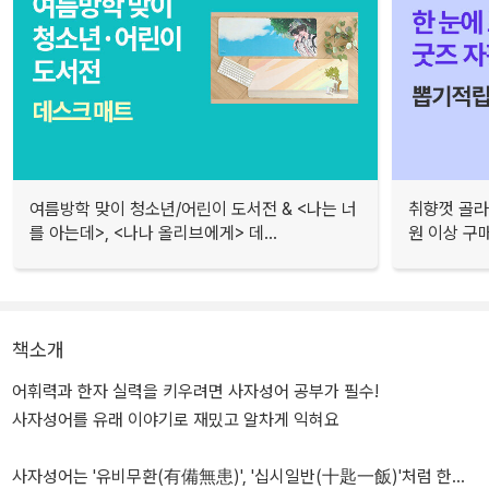
여름방학 맞이 청소년/어린이 도서전 & <나는 너
취향껏 골라
를 아는데>, <나나 올리브에게> 데...
원 이상 구
책소개
어휘력과 한자 실력을 키우려면 사자성어 공부가 필수!
사자성어를 유래 이야기로 재밌고 알차게 익혀요
사자성어는 '유비무환(有備無患)', '십시일반(十匙一飯)'처럼 한자