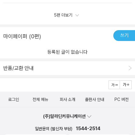
셨지만, 한번 듣고 오롯이 내것으로 만들기에는 무리가 있었다.이 책
은 아이들이 쉽게 이해할 수 있도록 네컷만화로 일단 아이들의 재미
5편 더보기
를 산다. 일상이야기, 혹은 옛날 이야기, 혹은 고사성어의 유래를 재밌
게 풀어서 이야기해준다. 5장으로 구성되어 있으며, 세상의 이치와
지혜가 담긴, 태도와 행동을 나타내는, 마음과 성격을 알려주는, 사람
쓰기
마이페이퍼 (0편)
사이의 관계를 나타내는, 알면 알수록 재미있는 사자성어로 알차게
구성되어 있다. 요즘 아이들의 문해력이 문제라고 한다. 그러면 전화
등록된 글이 없습니다
위복으로 문제라고 떠들어대면 그걸 해결하려고 여러가지 방편들이
나온다. 그걸 잘 이용하면 기회가 되지 않을까?초등학교 5학년에 올
반품/교환 안내
라간 나의 아이는 학습만화를(만…?인가…ㅎㅎㅎ)좋아한다. 그리스
로마신화, 먼나라이웃나라, 내일은 발명왕, 내일은 실험왕, 삼국지 등
등 이미 다섯번을 넘게 읽은 만큼 만화를 좋아한다. 그렇기에 네컷만
화가 일단 접근성을 확 낮추어주었고, 아이에게도 뭐가 좋았냐고 묻
로그인
전체 메뉴
회사 소개
출판사 안내
PC 버전
자, 바로 “만화로 설명해줘서 좋았어요”라고 바로 나왔다. 모르는 사
자성어도 재밌게 알게 되서 좋았다고, 이 책, 초등학교에 다니는 아이
(주)알라딘커뮤니케이션
가 있다면 좋은 책이 될 듯하다!
1544-2514
일반문의 (발신자 부담)