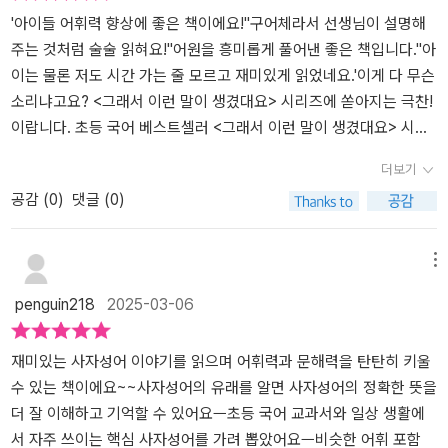
인 줄 알았는데 '막무가내'도 사자성어였고,'구사일생'처럼 아이들이
'아이들 어휘력 향상에 좋은 책이에요!''구어체라서 선생님이 설명해
배운 초급 한자로 구성된 사자성어도 있어서한자 초보인 우리집 꼬맹
주는 것처럼 술술 읽혀요!''어원을 흥미롭게 풀어낸 좋은 책입니다.''아
이들이 어깨가 좀 올라갔습니다.'내가 쓰는 언어가 나의 한계'라고 하
이는 물론 저도 시간 가는 줄 모르고 재미있게 읽었네요.'​이게 다 무슨
잖아요.그렇다고 일부러 어려운 말을 쓸 필요는 없고요.다양하고 깊
소리냐고요? <그래서 이런 말이 생겼대요> 시리즈에 쏟아지는 극찬!
은 어휘력을 위해 사자성어를 잘 익히면신문 기사나 책, 다양한 주제
이랍니다. 초등 국어 베스트셀러 <그래서 이런 말이 생겼대요> 시리
로 대화를 나눌때 이해력도 좋아질거예요.이제 3학년이 되었으니 어
즈는 네 칸 만화와 동화 형식의 짤막한 글을 통해 말의 유래를 쉽고 재
더보기
휘력을 껑충 올려봅시다.출판사로부터 도서 협찬을 받았고 본인의 주
미있게 알려주어 우리 친구들 사이에서 인기가 높아요. 말의 유래를
공감 (
0
)
댓글 (0)
관적인 견해에 의하여 작성함
알면 어휘의 정확한 뜻뿐만 아니라 어떤 상황에서 사용해야 하는지
그 맥락과 뉘앙스를 자연스럽게 이해할 수 있게 돼요. 기억하기도 쉽
고, 깊이 있는 학습도 가능하죠. <그래서 이런 말이 생겼대요> 시리즈
메뉴
는 1권 우리말, 2권 관용어, 3권 한자어, 4권 속담, 5권 고사성어, 6권
penguin218
2025-03-06
맞춤법에 이어 7권 사자성어 편을 발간했어요. 사자성어는 오래전부
터 전해 내려온 말로 '사자'는 한자 네 글자로 이루어졌다는 뜻이고
'성어'는 옛사람들이 만든 말이라는 뜻이에요. 한마디로 사자성어는
재미있는 사자성어 이야기를 읽으며 어휘력과 문해력을 탄탄히 키울
옛날 사람들의 생각이나 마음을 네 글자로 간결하게 나타낸 말이지
수 있는 책이에요~~사자성어의 유래를 알면 사자성어의 정확한 뜻을
요. <그래서 이런 사자성어가 생겼대요>는 사자성어를 쉽고 재미있
더 잘 이해하고 기억할 수 있어요ㅡ초등 국어 교과서와 일상 생활에
게 익힐 수 있도록 실생활에서 자주 쓰는 필수 사자성어를 이야기와
서 자주 쓰이는 핵심 사자성어를 가려 뽑았어요ㅡ비슷한 어휘 포함