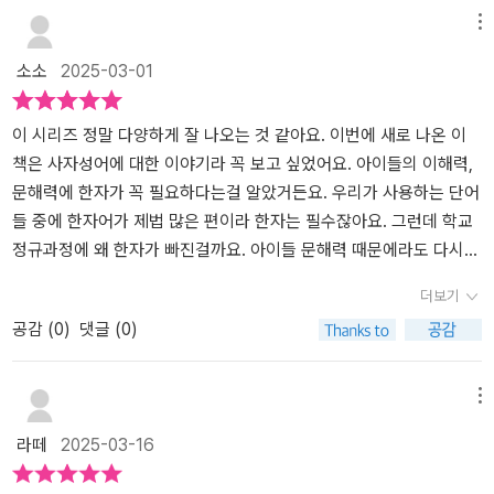
모보다 더 낫길 바라는 것은 모든 부모의 소원이겠죠^^자신을 사랑하
있어긴 글 읽기 힘들어하는 아이가 읽기에도 딱 좋은 책이에요!옆 페
메뉴
고 행복한 아이로 자라길 바라네요^^책을 읽으면서 한자 따라 쓰기를
이지에는 사자성어의 유래를 풀어주는 동화가 있는데요,유래를 알면
소소
2025-03-01
하려고 검색을 종종 했는데요본문 오른쪽 아랫부분에 사자성어 획순
어휘의 정확한 표현과 뜻을 알 수 있어서어떤 맥락과 뉘앙스에서 이
도 들어간다면 더 좋을 것 같아요^^부록으로 필사 노트가 있다면 더
단어를 써야 할지 알 수 있잖아요.이러한 과정을 통해 어휘력, 문해력
좋겠네요(아이들은 숙제 같아서 싫어할는지 ㅎㅎ)책을 보면서 십시
향상도 기대할 수 있답니다.사자성어는선인들의 기지와 지혜가짧은
이 시리즈 정말 다양하게 잘 나오는 것 같아요. 이번에 새로 나온 이
일반(十匙一飯)이 진짜 열 숟가락인지 처음 안 1인 ㅠㅠ정말 아이들
몇 글자에 응축되어 있기 때문에 구구절절한 설명 없이도 원하는 메
책은 사자성어에 대한 이야기라 꼭 보고 싶었어요. 아이들의 이해력,
책을 같이 보면서 뒤늦게 배워요.저부터 빈 노트 에다 따라 쓰기를 하
시지를 담을 수 있어요.중,고등 교과과정에서 중요하게 다루고 있고,
문해력에 한자가 꼭 필요하다는걸 알았거든요. 우리가 사용하는 단어
면서 머리에 쏙쏙 담아야겠어요.초등 국어 교양서 시리즈들도 봐야겠
대학수학능력 시험에도 꼭 출제되기 때문에 꼭 배워두어야 해요!어휘
들 중에 한자어가 제법 많은 편이라 한자는 필수잖아요. 그런데 학교
죠?^^
력과 문해력을 탄탄하게 쌓을 수 있도록 돕는 책,<그래서 이런 사자
정규과정에 왜 한자가 빠진걸까요. 아이들 문해력 때문에라도 다시
성어가 생겼대요>로초등 필수 사자성어를 꽉 잡아보세요!- 출판사로
정규과정에 넣어주면 좋겠는데, 맨날 걱정된다는 뉴스 기사만 나오고
더보기
부터 책을 제공받아 읽고 작성한 리뷰입니다.
정작 여전히 한자에 대한 교육은 논의가 안되는 것 같아요. 어쩔 수 없
공감 (
0
)
댓글 (0)
이 각자 공부를 해야하는만큼 이왕이면 재미있게 한자를 접했으면 하
는 마음에 이 책이 눈에 들어왔어요. 사자성어는 무작정 외우기보다
탄생을 알면 좀더 쉽게 머릿속에 남을 수 있겠다 싶더라고요. 스토리
메뉴
를 기억하면 사자성어를 잊고 있더라도 생각해 낼 수 있지 않을까 하
라떼
2025-03-16
는 생각도 들고요. 여러모로 아이들에게 도움이 될 것 같아요.네컷 만
화로 사자성어를 딱 표현해 주네요. 그리고 그 밑으로 네 한자의 뜻을