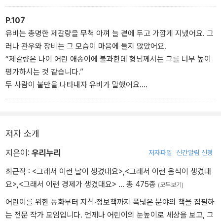
호랑이는 어리석게도 여우의 말을 진짜로 믿고 말았어요. 사실 동물
들이 도망친 이유는 여우 뒤에서 따라오는 호랑이 때문이었는데 말이
P.107
죠.
유비는 총명한 제갈량을 무척 아껴 늘 곁에 두고 가깝게 지냈어요. 그
이 이야기에서 여우 호(狐), 빌릴 가(假), 범 호(虎), 위엄 위(威) 자
러나 관우와 장비는 그 모습이 마음에 들지 않았어요.
를 쓰는 ‘호가호위’가 비롯되었어요. 여우가 호랑이의 위엄을 빌린다
“제갈량은 나이 어린 애송이에 불과한데 형님께서는 그를 너무 높이
는 뜻으로, 남의 권세를 빌려 으스대는 사람을 비꼴 때 사용하는 말이
평가하시는 것 같습니다.”
랍니다.
두 사람이 불만을 나타내자 유비가 말했어요.
“내가 제갈량을 얻은 것은 물고기가 물을 얻은 것과 같다네. 그러니
이제 더는 불평하지 말아 주게.”
유비가 제갈량을 얼마나 신뢰하는지 알게 된 관우와 장비는 그 후로
저자 소개
다시는 불평하지 않았다고 합니다.
‘수어지교’는 바로 이 이야기에서 비롯되었어요. 물 수(水), 물고기 어
지은이:
우리누리
저자파일
신간알림 신청
(魚), 어조사 지(之), 사귈 교(交) 자를 쓰는 ‘수어지교’는 물을 떠나
최근작 :
<그래서 이런 날이 생겼대요>
,
<그래서 이런 음식이 생겼대
면 살 수 없는 물고기와 물의 관계를 뜻해요. 매우 친하여 떨어질 수
요>
,
<그래서 이런 경제가 생겼대요>
… 총 475종
(모두보기)
없는 사이를 비유하는 말이지요.
어린이를 위한 동화부터 지식·정보책까지 폭넓은 분야의 책을 집필하
는 전문 작가 모임입니다. 언제나 어린이의 눈높이로 세상을 보고, 그