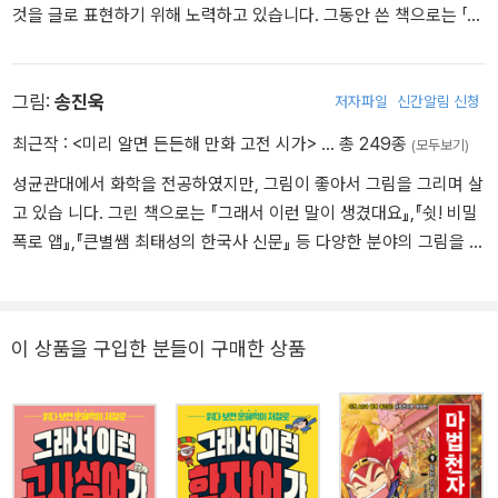
것을 글로 표현하기 위해 노력하고 있습니다. 그동안 쓴 책으로는 「오
십 빛깔 우리 것 우리 얘기」 시리즈, 「Go Go 지식 박물관」 시리즈, 「우
리 역사 박물관」 전집, 『아빠 법이 뭐예요?』 등이 있습니다. 「그래서
생겼대요」 시리즈는 우리누리의 대표작입니다. 이 책을 읽고 어린이
그림:
송진욱
저자파일
신간알림 신청
에게 꼭 필요한 사회 상식을 재미있게 익혀 보세요.
최근작 :
<미리 알면 든든해 만화 고전 시가>
… 총 249종
(모두보기)
성균관대에서 화학을 전공하였지만, 그림이 좋아서 그림을 그리며 살
고 있습 니다. 그린 책으로는 『그래서 이런 말이 생겼대요』,『쉿! 비밀
폭로 앱』,『큰별쌤 최태성의 한국사 신문』 등 다양한 분야의 그림을 그
렸습니다.
이 상품을 구입한 분들이 구매한 상품