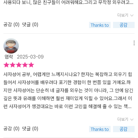
마의 모습이 인상적인 네컷의 만화네요.ㅋㅋ 여기서 노발대발을 배운
사용되다 보니, 많은 친구들이 어려워해요.그리고 무작정 외우려고
아이가 이때부터 써먹기 시작하더라구요. 사자성어의 한자와 뜻을 익
하니 헷갈리는 경우가대부분이죠.<그래서 이런 사자성어가 생겼대요
더보기
히기 위해 네컷의 만화가 사자성어가 쓰이는 상황을 보여주는데, 만
>는사자성어를 초등 아이들의 눈높이에 맞게쉽고 재미있게 익힐 수
공감 (
0
)
댓글 (0)
화가 웃기더라구요. 아이들 취향저격이라 집중해서 보다보면 저절로
있는 책이랍니다.실생활에서 자주 쓰는 필수 사자성어를흥미진진한
사자성어를 익힐 수 있을 것 같아요!​거기다 예문으로 나오는 사자성
이야기와 함께 만날 수 있지요.📍고진감래 : 고생 끝에 즐거움이 온
어가 들어가는 문장도 읽어보고, 비슷한 뜻의 사자성어도 배울 수 있
다.📍동문서답 : 물음과 상관없는 엉뚱한 대답.📍선견지명 : 앞을 내
메뉴
고, 줄글로 사자성어의 유래와 그 속에 담긴 이야기 또한 읽을 수 있어
다보는 지혜.📍과유불급 : 정도를 지나침은 부족한 것과 같음.재미있
엽락
2025-03-09
서 좀 더 깊은 사자성어 공부가 가능하답니다. 우리아이 사자성어 공
는 만화만 읽어도 사자성어가 실생활에어떻게 쓰이는지 한눈에 파악
부가 필요하시다면 <그래서 이런 사자성어가 생겼대요> 추천합니다
할 수 있어 무척유용하더라고요. 특히 동화 형식의 사자성어유래가
~!
재미있었어요! 짧지만 깊은 뜻이 담긴사자성어는 만들어진 유래를 알
사자성어 공부, 어렵게만 느껴지시나요? 한자는 복잡하고 외우기 힘
면 더욱 쉽고재미있게 배울 수 있답니다. 비슷한 어휘 포함 모두 90
들어서 사자성어를 배우려다 포기한 경험이 한 번쯤 있을 거예요.하
개의 사자성어를익힐 수 있는데요. 책 읽기를 싫어하는 아이도술술
지만 사자성어는 단순히 네 글자를 외우는 것이 아니라, 그 안에 담긴
읽을 수 있도록 구성된 점이 좋았어요.특히 사자성어를 통해 아이의
깊은 뜻과 유래를 이해하면 훨씬 재미있게 익힐 수 있어요.그래서 이
어휘력과 표현력도키울 수 있을 것 같아 너무 기대되는 책이랍니다.
런 사자성어가 생겼대요는 바로 이런 고민을 해결해 줄 수 있는 책이
초등학생이 꼭 알아야 할 필수 사자성어!이왕이면 재미있게 알려주면
에요. 사자성어를 단순히 뜻풀이로 설명하는 게 아니라, 유래를 흥미
더보기
더욱 좋겠죠?
진진한 이야기와 네 칸 만화로 소개해서 아이들이 쉽게 받아들일 수
공감 (
0
)
댓글 (0)
있도록 구성했어요. ‘결자해지(結者解之)’ 같은 어려운 표현도 단순