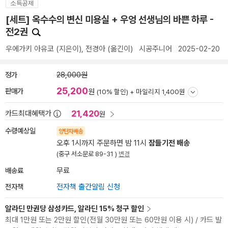
소득공제
[세트] 옥수수의 변신 미용실 + 우엉 선생님의 바쁜 하루 -
전2권
우에가키 아유코
(지은이),
전경아
(옮긴이)
시공주니어
2025-02-20
정가
28,000원
25,200
판매가
원
(10% 할인) +
마일리지 1,400원
21,420
카드최대혜택가
원
수령예상일
양탄자배송
오후 1시까지 주문하면 밤 11시
잠들기전 배송
(중구 서소문로 89-31 )
변경
배송료
무료
전자책
전자책 출간알림 신청
알라딘 만권당 삼성카드, 알라딘 15% 청구 할인
최대 1만원 또는 2만원 할인(전월 30만원 또는 60만원 이용 시) / 카드 발