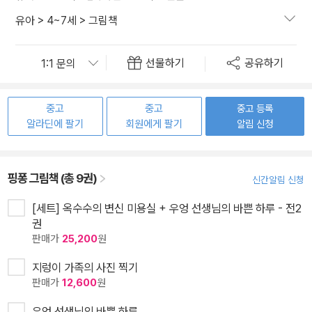
유아
>
4~7세
>
그림책
선물하기
공유하기
중고
중고
중고 등록
알라딘에 팔기
회원에게 팔기
알림 신청
핑퐁 그림책 (총 9권)
신간알림 신청
[세트] 옥수수의 변신 미용실 + 우엉 선생님의 바쁜 하루 - 전2
권
판매가
25,200
원
지렁이 가족의 사진 찍기
판매가
12,600
원
우엉 선생님의 바쁜 하루