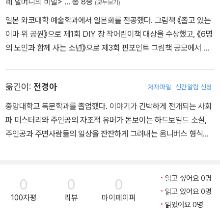
레 할머니의 비밀>
… 총 8종
(모두보기)
일본 와코대학 예술학과에서 일본화를 전공했다. 그림책 《졸고 있는
이마 위 공원》으로 제1회 DIY 창 작어린이책 대상을 수상했고, 《6명
의 노인과 함께 사는 소년》으로 제3회 핀포인트 그림책 공모에서 우
수상을 수상했다. 작 품으로, 《따끈따끈 목욕탕》, 《와글와글 해수욕
장》, 《스미레 할머니의 비밀》 등이 있다.
옮긴이:
전경아
저자파일
신간알림 신청
중앙대학교 독문학과를 졸업했다. 이야기가 긴박하게 전개되는 사회
파 미스터리와 주인공의 자조적 유머가 돋보이는 하드보일드 소설,
주인공과 주변사람들의 일상을 잔잔하게 그려내는 옴니버스 형식의
만화를 좋아하지만 재미난 이야기라면 장르를 가리지 않고 좋아한다.
앞으로 재미있고 좋은 책을 소개하는 게 꿈이다. 현재 출판 번역 에이
전시 베네트랜스에서 일본어 전속번역가로 활동하면서 그 꿈을 이루
읽고 싶어요 0명
0
0
0
려고 부단히 노력 중이다. 옮긴 책으로는 『미움받을 용기 1~2』, 『고
읽고 있어요 0명
100자평
리뷰
마이페이퍼
양이 여관 미아키스』, 『유리 멘탈을 위한 좋은 심리 습관』, 『전쟁터로
읽었어요 0명
가는 간호사』, 『애쓰지 않을래, 고양이 미이처럼』, 『필요가 피로가 되