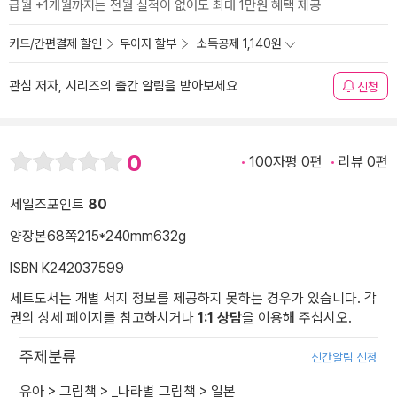
급월 +1개월까지는 전월 실적이 없어도 최대 1만원 혜택 제공
카드/간편결제 할인
무이자 할부
소득공제 1,140원
관심 저자, 시리즈의 출간 알림을 받아보세요
신청
0
100자평 0편
리뷰 0편
세일즈포인트
80
양장본
68쪽
215*240mm
632g
ISBN K242037599
세트도서는 개별 서지 정보를 제공하지 못하는 경우가 있습니다. 각
권의 상세 페이지를 참고하시거나
1:1 상담
을 이용해 주십시오.
주제분류
신간알림 신청
유아
>
그림책
>
_나라별 그림책
>
일본