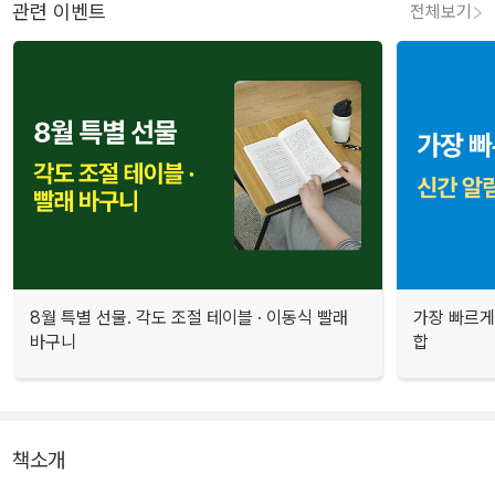
관련 이벤트
전체보기
8월 특별 선물. 각도 조절 테이블 · 이동식 빨래
가장 빠르게
바구니
합
책소개