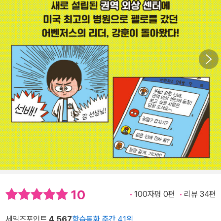
10
100자평 0편
리뷰 34편
세일즈포인트
4,567
학습동화 주간 41위