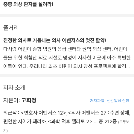
중증 외상 환자를 살려라!
줄거리
진정한 의사로 거듭나는 의사 어벤저스의 멋진 활약!
다사랑 어린이 종합 병원의 응급 센터와 권역 외상 센터. 어린이
들을 위한 최첨단 의료 시설로 명성이 자자한 이곳에 아주 특별한
이들이 있다. 우리나라 최초 어린이 의사 양성 프로젝트에 합격해
당당히 의사의 길을 걷고 있는 강훈, 장하다, 이로운, 나선우, 구
해조, 공주인이 바로 그들이다. 정신없는 의료 현장에서 열심히
저자 소개
제 몫을 해내고 있는 여섯 명의 어린이 의사들. 사람들은 이들을
지은이:
고희정
‘의사 어벤저스’라 부른다. 나이도, 키도, 앳된 얼굴도, 아직은 어
저자파일
신간알림 신청
리지만 열정만큼은 그 누구보다 높은 의사들이기 때문이다.
최근작 :
<변호사 어벤저스 12>
,
<의사 어벤저스 27 : 수면 장애,
편안한 사이가 돼라!>
,
<과학 덕후 젤라토 2>
… 총 212종
(모두보
21권부터 새롭게 등장하는 세 인물!
기)