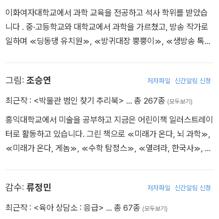
21권에는 새로운 인물 세 명이 등장한다. 권역 외상 센터의 팀장
이화여자대학교에서 과학 교육을 전공하고 석사 학위를 받았습
으로 합류한 외상 외과 펠로 2년 차 천재수, 스스로 뭐든지 척척
니다 . 중·고등학교와 대학교에서 과학을 가르쳤고, 방송 작가로
해내는 레지던트 2년 차 안젤라, 시도때도 없는 개그로 분위기를
일하며 ≪딩동댕 유치원≫, ≪방귀대장 뿡뿡이≫, ≪생방송 톡톡
썰렁하게 만드는 인턴 우기남. 그런데 문제는 천재수가 이름 그대
보니하니≫, ≪뽀뽀뽀≫, ≪꼬마요리사≫, BES 다큐프라임 ≪자
로 천재라, 잘나도 너무 잘났다는 것이다. 남들은 6년 다니는 의
본주의≫, ≪부모≫, ≪인문학 특강≫ 등의 프로그램을 만들었습
과 대학을 4년 만에 졸업하고 미국 최고의 외과 병원으로 유학을
그림:
조승연
저자파일
신간알림 신청
니다. 지은 책으로는 ≪어린이 과학 형사대 CSI≫, ≪어린이 사
갔다가 권역 외상 센터에 합류해 강훈을 제치고 팀장이 된 것. 게
회 형사대 CSI≫, ≪토토 수학 놀이터≫, ≪자본주의≫(공저), ≪
최근작 :
<박물관 범인 찾기 추리북>
… 총 267종
다가 어렸을 때부터 천재라는 말을 듣고 자라서 세상에 무서울 것
(모두보기)
육아 불변의 법칙≫, ≪훈육 불변의 법칙≫, ≪의사 어벤저스≫
이 없다. 실력은 최고지만, 과연 의사 어벤저스가 되어 함께 성장
홍익대학교에서 미술을 공부하고 지금은 어린이책 일러스트레이
등이 있습니다.
할 수 있을까? 각양각색의 세 인물의 등장은 의사 어벤저스에게
터로 활동하고 있습니다. 그린 책으로 ≪미래가 온다, 뇌 과학≫,
어떤 변화를 일으킬까?
≪미래가 온다, 게놈≫, ≪수학 탐정스≫, ≪열려라, 한국사≫, ≪
방과 후 초능력 클럽≫, ≪행복, 그게 뭔데?≫, ≪위험한 갈매기
중증 외상 환자를 살려라!
≫, ≪탄탄동 사거리 만복 전파사≫, ≪도둑왕 아모세≫, ≪달리
폭설 때문에 재난 상황이 발생하면서 다발성 외상을 입은 11세 양
감수:
류정민
저자파일
신간알림 신청
는 기계, 개화차, 자전거≫, ≪의사 어벤저스≫ 등이 있습니다.
지운 환자. 아직 공식적으로 개원도 하지 않은 상태였지만, 권역
최근작 :
<육아 상담소 : 응급>
… 총 67종
(모두보기)
외상 센터에 갓 부임한 강훈은 위급 상황임을 감지, 많은 우려를