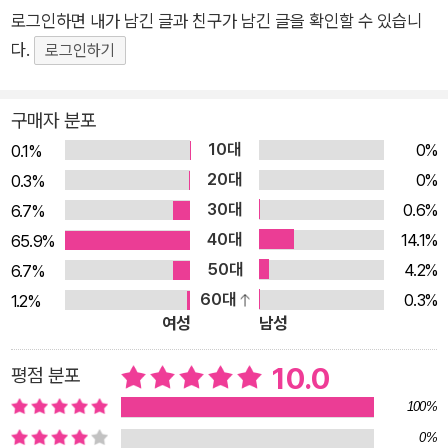
로그인하면 내가 남긴 글과 친구가 남긴 글을 확인할 수 있습니
꼭 알아야 할 다양한 소재를 다룬 ‘의사 어벤저스’ 시리즈를 펴낸
다.
로그인하기
다. 과학교육 전공자이자 방송작가 경력자인 고희정 작가는 의학
분야의 학문적 접근은 물론, 무엇보다 스토리텔링이 강한 장점을
가지고 있다. 쉽고, 재미있고, 감동적인 어린이 메디컬 동화로 성
구매자 분포
장할 것이라고 기대한다. ‘의사 어벤저스’ 시리즈는 현재 총 20권
10대
0%
0.1%
이 출간되었으며, 독자들의 성원에 힘입어 다양한 질환들을 더해
20대
0%
0.3%
계속 발간될 예정이다. 새롭게 선보이는 21권은 기존의 ‘응급 센
30대
0.6%
6.7%
터’에 ‘권석 외상 센터’라는 장소가 더해졌다. 권역 외상 센터에서
40대
14.1%
65.9%
교통사고, 추락 사고, 자연 재난 등으로 인해 심각한 외상을 입은
50대
4.2%
6.7%
어린이 환자들을 살리는 이야기를 메인 스토리로 다룸으로써 진
60대
0.3%
1.2%
료과별로 구성되었던 1~20권의 스토리와 차별화된다. 닥터헬기,
여성
남성
119 긴급 이송 체계 등을 이용해 섬이나 산, 낙후 지역에서 중증
10.0
평점 분포
외상 환자를 이송하며 치료하는 과정을 통해 더욱 다이내믹한 스
토리가 펼쳐질 것이다. 무엇보다 쉽고 재미있는, 초등학생용 의학
100%
동화 ‘의사 어벤저스’ 시리즈는 어린이 버전 메디컬 스토리다. 어
0%