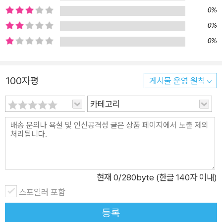
린이만 진료하는 어린이 종합 병원이라는 설정을 통해, 어린이 의
0%
사에 대한 나이나 사회적 편견 등의 한계를 극복하고, 어린이 의
0%
사라는 장점을 살려 어린이 환자의 마음, 고민, 아픔 등을 더 잘
0%
이해하는 따뜻한 공감을 보여 준다. 또한 아직 배움의 입장에 있
는 레지던트와 펠로 과정의 의료인이라는 설정을 통해, 실수하고
고민하며 진정한 전문의로, 또 멋진 어른으로 커 가는 성장 스토
100자평
게시물 운영 원칙
리를 담고 있다. 우리 몸과 질병을 체계적으로 알려 주는 만화 정
카테고리
보 각 권마다 이슈화되는 주제를 정하고, 관련 정보를 재미있는
만화 형식으로 제공한다. 조승연 작가의 레트로풍 만화는 때로는
친절하고 편안하게, 때로는 위트 있게 핵심을 찌른다. 인체, 의학
상식, 건강은 물론 각종 질병과 인류를 변화시킨 의학자들에 대한
이야기 등 각 권마다 본문에서 도출되는 중요 정보를 자연스럽게
현재
0
/280byte (한글 140자 이내)
노출함으로써 호기심을 유발한다. 의사, 그 미래를 꿈꾸는 어린이
스포일러 포함
를 위한 가이드 미래 의사를 꿈꾸는 어린이라면, 매 순간 긴박한
응급 현장에서 활약하는 주인공들의 모습에서 가슴 두근거리는
등록