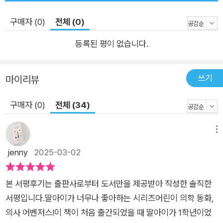
동경과 호기심을 느낄 수 있다. 의사가 진료하고, 진단하고, 질병
을 치료하면서, 환자들과 소통과 유대, 신뢰와 믿음을 주고받는
구매자 (0)
전체 (0)
과정들은 어린이들에게는 꿈을 향해 한걸음 다가가는 동기 부여
의 순간이 된다. 생생한 응급 치료 현장, 전문의의 감수를 거쳐 서
등록된 평이 없습니다.
울아산병원 소아전문응급센터 센터장으로 일하고 있는 류정민
교수님의 조언과 감수를 거쳐, 보다 생동감 있는 의료 현장과 정
쓰기
마이리뷰
확한 의학 지식을 전달한다.
구매자 (0)
전체 (34)
메뉴
jenny
2025-03-02
본 서평후기는 출판사로부터 도서만을 제공받아 작성한 솔직한
서평입니다.딸아이가 너무나 좋아하는 시리즈어린이 의학 동화,
의사 어벤저스!이 책이 처음 출간되었을 때 딸아이가 1학년이었