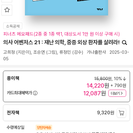
소득공제
피너츠 메모패드(2종 중 1종 택1, 대상도서 1만 원 이상 구매 시)
의사 어벤저스 21 : 재난 의학, 중증 외상 환자를 살려라!
고희정
(지은이),
조승연
(그림),
류정민
(감수)
가나출판사
2025-03-
05
종이책
15,800
원,
10%
14,220
원
+ 790원
12,087
원
카드최대혜택가
더보기
전자책
9,320
원
수령예상일
양탄자배송