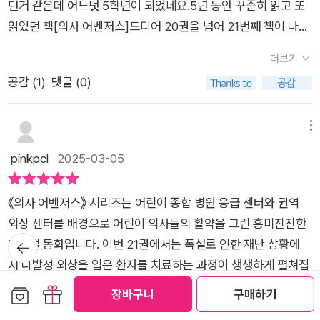
던거 같은데 어느덧 5학년이 되었네요.​5년 동안 꾸준히 읽고 또
읽었던 책[의사 어벤저스]드디어 20권을 넘어 21번째 책이 나왔
네요!이번 [의사 어벤저스 21]에서는중증외상센터에 관한 내용
더보기
이 담겨있어요!​최근에 넷플릭스 드라마'중증외상센터'를 너무 재
공감 (
1
)
댓글 (0)
미있게 봤거든요.그래서 이번 21권은 아이와 함께저도 읽어봤답
니다.​목차를 보니 강훈이 귀환을 하고,외상센터에서 벌어지는 급
박한 이야기로진행이 되는가 봅니다 :-) 기대되는데요?!미국에
메뉴
있어야 할 강훈이 외상센터에등장하면서 이야기가 시작됩니다.
pinkpcl
2025-03-05
미국에서 온다는 능력 있는 의사가 바로 강훈이었다니강훈은 못
하는 게 정말 없나 봐요~​딸아이가 의사 어벤저스에 나오는 등장
《의사 어벤저스》 시리즈는 어린이 종합 병원 응급 센터와 권역
인물중에서 강훈을 제일 좋아하기에강훈이 멋있게 등장하는 장
외상 센터를 배경으로 어린이 의사들의 활약을 그린 흥미진진한
면이 인상적이었나 봐요.아주 흥미롭게 책을 읽기 시작하더라고
뒤로가
메디컬 동화입니다. 이번 21권에서는 폭설로 인한 재난 상황에
기
요~​​어린이 의학 동화 '의사 어벤저스'책은아이들에게 많은 지식
서 다발성 외상을 입은 환자를 치료하는 과정이 생생하게 펼쳐집
을 주는 책이랍니다.평소에 알기 어려운 의학적 용어를알기 쉽게
니다.​ ​새로운 인물들의 등장과 갈등, 그리고 성장​ 천재 외상 외과
보관함담기
선물하기
장바구니
구매하기
설명해 주거든요~ 이해하기 쉬운일러스트와 함께 설명해 주기
펠로 천재수, 꼼꼼한 레지던트 안젤라, 유머러스한 인턴 우기남
때문에머리에 쏙쏙 잘 이해가 된다고 하네요^^​아이가 책을 보다
더보기