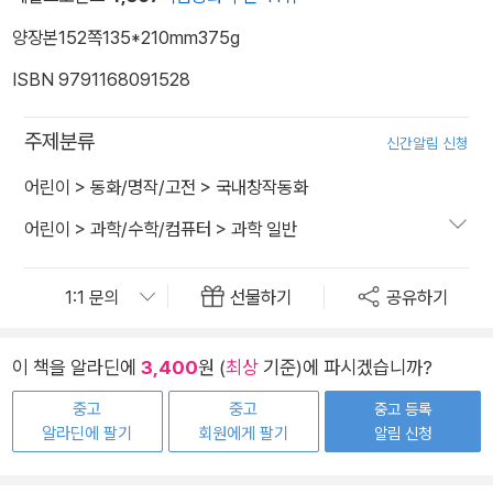
양장본
152쪽
135*210mm
375g
ISBN 9791168091528
주제분류
신간알림 신청
어린이
>
동화/명작/고전
>
국내창작동화
어린이
>
과학/수학/컴퓨터
>
과학 일반
선물하기
공유하기
이 책을 알라딘에
3,400
원 (
최상
기준)에 파시겠습니까?
중고
중고
중고 등록
알라딘에 팔기
회원에게 팔기
알림 신청