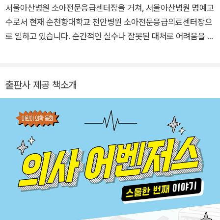
서울아산병원 소아전문응급센터장을 거쳐, 서울아산병원 명예교
물리치고 닥터헬기를 띄워 아이를 데려오기로 결정한다. 집이 무
수로서 현재 순천향대학교 천안병원 소아전문응급의료센터장으
너지면서 쇠막대가 아이의 배를 찌르고 있고, 양쪽 다리의 개방성
로 일하고 있습니다. 순간적인 실수나 잘못된 대처로 어려움을 겪
골절과 얼굴 열상 등 출혈성 쇼크 상태로, 목숨이 위태로울 정도
는 아이와 부모를 돕기 위해 병원 안팎에서 최선을 다하고 있습니
로 위험한 상태의 중증 외상 환자인 것이다. 강훈과 의료진은 안
다. 쓴 책으로는 ≪육아 상담소 응급≫이 있으며, ≪구급 대장 베
전 조치를 취하고 급히 병원으로 이송한다. 그런데 갑자기 나타난
니와 함께하는 삐뽀삐뽀 119 어린이 안전 교실(전6권)≫, ≪의사
어린이 의사 양성 프로젝트 3기 출신의 천재수. 자신이 권역 외상
출판사 제공 책소개
어벤저스≫를 감수했습니다.
센터의 팀장인데 왜 말도 없이 환자를 받았냐며 황당해한다. 강훈
은 기분이 좋지 않지만 위급한 상황이니 환자 상태를 브리핑한다.
천재수는 본인이 수술을 하겠다며 강훈을 쏙 빼놓고 수술실에 들
어가려고 하는데 이게 무슨 상황인 걸까. 결국 천재수의 주도로
지운이는 즉시 수술에 들어가고, 장 천공 수술과 개방성 골절 수
술을 동시에 진행하는데…….
정말 감사합니다.
눈사태로 1시간 정도 파묻혀 있다가 뒤늦게 발견되어 응급실로