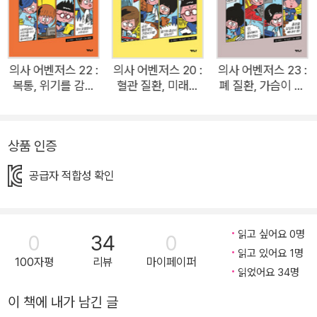
환경에서, ‘어떤’ 트렌디한 소재를 ‘어떻게’ 스토리텔링화 하는가
가 도서 개발의 포인트라 할 수 있다. 전 국민이 경험한 코로나 바
이러스의 영향으로 세균과 감염, 치료 등에 대한 관심이 크다. 전
문가들은 앞으로도 공중 보건의 위기는 반드시 반복될 것이라고
의사 어벤저스 22 :
의사 어벤저스 20 :
의사 어벤저스 23 :
복통, 위기를 감지
혈관 질환, 미래를
폐 질환, 가슴이 아
말한다. 이런 현실은 어린이들에게 공중위생과 대처 교육 등의 경
하라!
향해 나아가라!
프다!
각심을 불러일으키며 그 중요성을 일깨운다. 우리나라뿐만 아니
라 전 세계적으로 관심이 집중되고 있는 현 시점에서, ‘의학’을 소
상품 인증
재로 한 ‘의사 어벤저스’ 시리즈의 출간은 그만큼 특별한 작업이
라고 할 수 있다. 사실 의학 소재는 많은 매체에서 그 인기가 증명
공급자 적합성 확인
되었듯이, 연령을 초월한 흥행 불패의 소재로 주목받아 왔다. 다
양하고 극적인 에피소드와 인간의 본성을 들여다볼 수 있는 매력
적인 스토리 연출이 가능하기 때문이다. 의학의 테두리 안에 있는
읽고 싶어요 0명
0
34
0
‘위기’, ‘극복’, ‘건강’, ‘생명’, ‘의사’, ‘행복’ 등의 키워드는 특히나 요
읽고 있어요 1명
100자평
리뷰
마이페이퍼
읽었어요 34명
즘 시대를 살아가는 우리에게 무엇보다 중요한 관심사이며, 미래
를 살아갈 어린이들에겐 더할 나위 없이 중요한 부분이다. 이에
이 책에 내가 남긴 글
가나출판사에서는 의학 드라마의 어린이 버전으로, 어린이들이