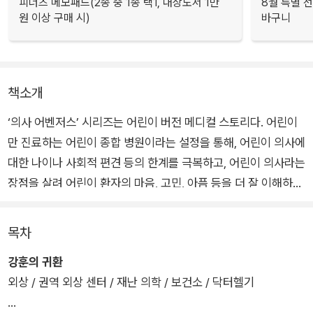
피너츠 메모패드(2종 중 1종 택1, 대상도서 1만
8월 특별 선
원 이상 구매 시)
바구니
책소개
‘의사 어벤저스’ 시리즈는 어린이 버전 메디컬 스토리다. 어린이
만 진료하는 어린이 종합 병원이라는 설정을 통해, 어린이 의사에
대한 나이나 사회적 편견 등의 한계를 극복하고, 어린이 의사라는
장점을 살려 어린이 환자의 마음, 고민, 아픔 등을 더 잘 이해하는
따뜻한 공감을 보여 준다. 또한 아직 배움의 입장에 있는 레지던
트와 펠로 과정의 의료인이라는 설정을 통해, 실수하고 고민하며
목차
진정한 전문의로, 또 멋진 어른으로 커 가는 성장 스토리를 담고
강훈의 귀환
있다.
외상 / 권역 외상 센터 / 재난 의학 / 보건소 / 닥터헬기