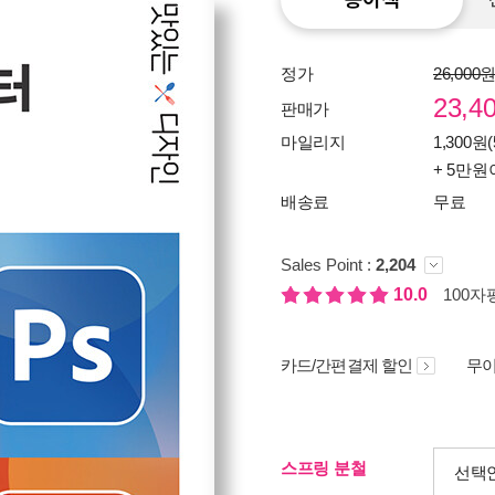
정가
26,000
23,4
판매가
마일리지
1,300원(
+ 5만원
배송료
무료
Sales Point :
2,204
10.0
100자평
카드/간편결제 할인
무이
스프링 분철
선택