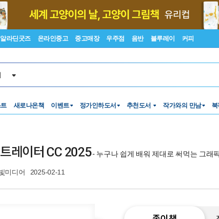
알라딘굿즈
온라인중고
중고매장
우주점
음반
블루레이
커피
서
스트
새로나온책
이벤트
정가인하도서
추천도서
작가와의 만남
북
레이터 CC 2025
- 누구나 쉽게 배워 제대로 써먹는 그래
빛미디어
2025-02-11
종이책