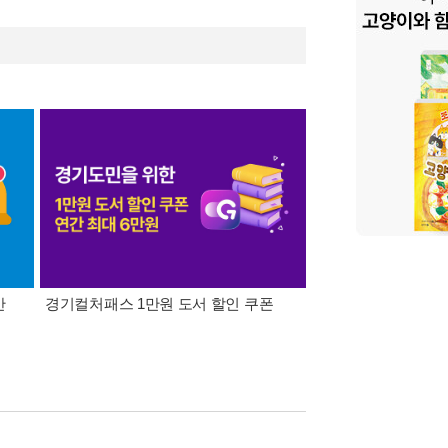
간
경기컬처패스 1만원 도서 할인 쿠폰
삼성카드가 쏜다! 알라