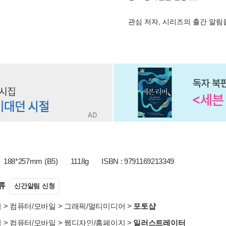
관심 저자, 시리즈의 출간 알
188*257mm (B5)
1118g
ISBN : 9791169213349
류
신간알림 신청
서
>
컴퓨터/모바일
>
그래픽/멀티미디어
>
포토샵
서
>
컴퓨터/모바일
>
웹디자인/홈페이지
>
일러스트레이터