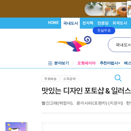
HOME
전자책
만권당
외국도서
국내도서
첫달무료
국내도
분야보기
오뒷세이아
추천마법사
베
무료배송
소득공제
맛있는 디자인 포토샵 & 일러스트
빨간고래(박정아)
,
윤이사라(포완카)
(지은이)
한