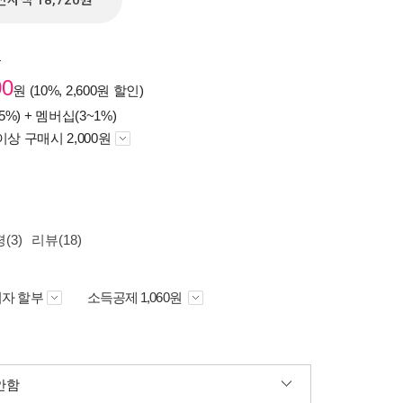
전자책 18,720원
원
00
원 (10%, 2,600원 할인)
5%) +
멤버십(3~1%)
이상 구매시 2,000원
(3)
리뷰(18)
자 할부
소득공제 1,060원
안함