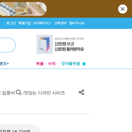
로그인
회원가입
마이페이지
고객센터
장바구니
(0)
펀드
북플
서재
투비컨티뉴드
창작플랫폼
투비컨티뉴드
픽 입문서
맛있는 디자인 시리즈
|