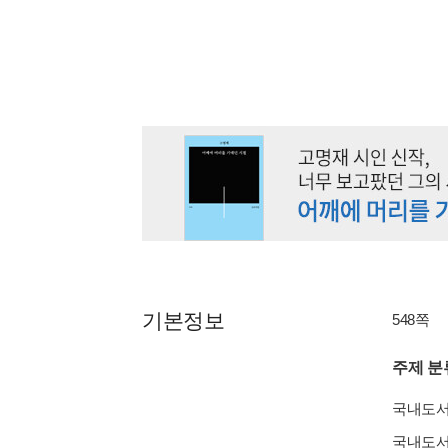
기본정보
548쪽
주제 분
국내도
국내도