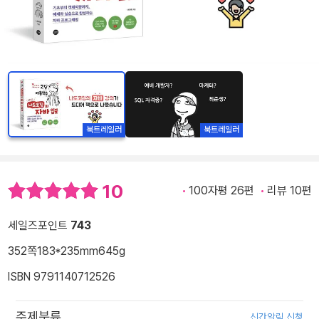
북트레일러
북트레일러
10
100자평 26편
리뷰 10편
세일즈포인트
743
352쪽
183*235mm
645g
ISBN 9791140712526
주제분류
신간알림 신청