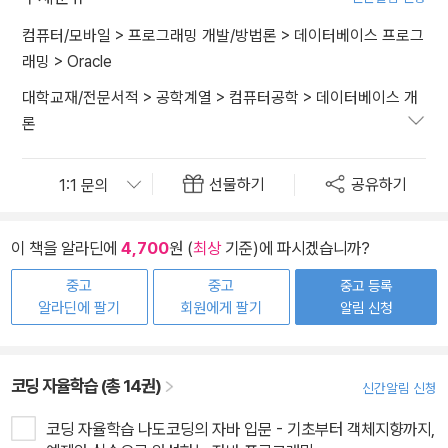
컴퓨터/모바일
>
프로그래밍 개발/방법론
>
데이터베이스 프로그
래밍
>
Oracle
대학교재/전문서적
>
공학계열
>
컴퓨터공학
>
데이터베이스 개
론
선물하기
공유하기
이 책을 알라딘에
4,700
원 (
최상
기준)에 파시겠습니까?
중고
중고
중고 등록
알라딘에 팔기
회원에게 팔기
알림 신청
코딩 자율학습 (총 14권)
신간알림 신청
코딩 자율학습 나도코딩의 자바 입문 - 기초부터 객체지향까지,