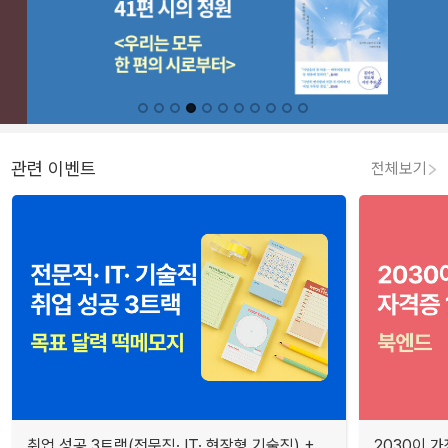
관련 이벤트
전체보기
취업 성공 3트랙(전문직· IT· 현장형 기술직) +
2030이 가