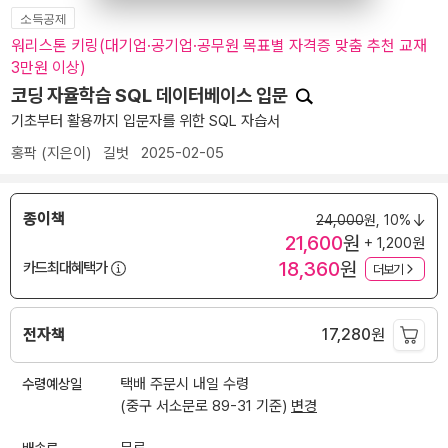
소득공제
워리스톤 키링(대기업·공기업·공무원 목표별 자격증 맞춤 추천 교재
3만원 이상)
코딩 자율학습 SQL 데이터베이스 입문
기초부터 활용까지 입문자를 위한 SQL 자습서
홍팍
(지은이)
길벗
2025-02-05
종이책
24,000
원,
10%
21,600
원
+ 1,200원
18,360
원
카드최대혜택가
더보기
전자책
17,280
원
수령예상일
택배 주문시 내일 수령
(중구 서소문로 89-31 기준)
변경
배송료