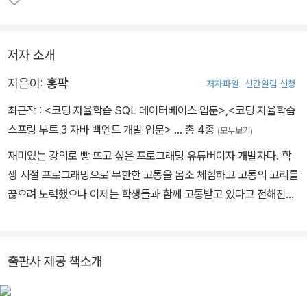
저자 소개
지은이:
홍팍
저자파일
신간알림 신청
최근작 :
<코딩 자율학습 SQL 데이터베이스 입문>
,
<코딩 자율학습
스프링 부트 3 자바 백엔드 개발 입문>
… 총 4종
(모두보기)
재미있는 강의로 빵 뜨고 싶은 프로그래밍 유튜버이자 개발자다. 학
생 시절 프로그래밍으로 무한한 고통을 몸소 체험하고 고통의 고리를
끊으려 노력했으나 이제는 학생들과 함께 고통받고 있다고 전해진다.
‘더 쉽고, 재미있고, 부담 없이 볼 수 있는 강의’를 원칙으로 꾸준히 강
의를 만들고 있다. 저서로는 『코딩 자율학습 스프링 부트 3 자바 백엔
드 개발 입문』(길벗, 2023)이 있다. - 유튜브 https://www.youtu
출판사 제공 책소개
be.com/@hongpark - 인프런 https://www.inflearn.com/use
rs/@hongpark