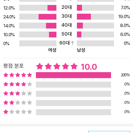
인데 기초가 안 잡히는 분 - SQL을 조각조각 알고 있어서 체계적으
20대
7.0%
12.0%
로 정리하고 싶은 분 - 개념보다는 실습 중심으로 배우는 게 좋은 분
30대
19.0%
24.0%
[추천평] 무엇보다 군더더기 없이 간결하게 설명한 것이 가장 큰 장점
40대
입니다. 프로그램 설치 과정도 복잡하지 않게 단계별로 친절하게 안
8.0%
14.0%
내하고, 단순히 이론만 나열하는 것이 아니라 직접 데이터베이스를
50대
6.0%
10.0%
만들고 활용할 수 있도록 이론과 실습을 균형 있게 제공합니다. _이선
60대
0%
0%
여성
남성
화 파이썬과 자바 같은 프로그래밍 언어만 공부하다가 처음으로 SQ
L을 배웠는데 따라가기 쉽고 이해도 잘 돼 기초를 다지기 정말 좋았
10.0
평점 분포
습니다. SQL로 데이터베이스를 다루는 경험을 하면서 SQL의 작동
방식을 자연스럽게 이해하게 됐습니다. _김세윤 처음엔 데이터베이
100%
스 개념이 생소해 제대로 이해하고 있는 게 맞는지 확신이 안 섰는데
0%
중반쯤 넘어가니 몸으로 익혀지는 것 같고 낯선 느낌도 조금씩 줄었
0%
습니다. 앞으로도 이런 실습 위주의 입문서가 다양하게 나오면 좋겠
0%
습니다. _김리연 프로그램 설치부터 파일 저장까지 모든 과정을 세세
0%
하게 안내해 따라가기 좋고, 책 속의 내용과 내가 실습한 화면이 일치
하기 때문에 큰 어려움이 없습니다. 장황한 문장으로 설명하는 대신