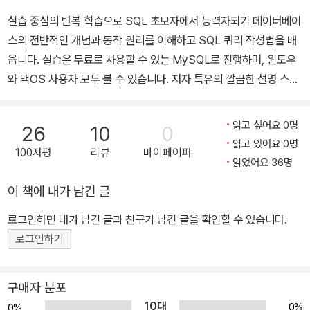
실습 중심의 반복 학습으로 SQL 초보자에서 능력자되기 데이터베이
스의 전반적인 개념과 동작 원리를 이해하고 SQL 쿼리 작성법을 배
웁니다. 실습은 무료로 사용할 수 있는 MySQL로 진행하며, 윈도우
와 맥OS 사용자 모두 볼 수 있습니다. 저자 특유의 깔끔한 설명 스타
일을 살려 기본 개념과 동작 원리를 이해하고 바로 실습해 봄으로써
지루할 새 없이 공부할 수 있습니다. 책을 다 보고 나면 데이터베이스
읽고 싶어요 0명
26
10
0
의 기본 개념과 원리를 이해하고 SQL로 원하는 데이터를 뽑아 분석
읽고 있어요 0명
100자평
리뷰
마이페이퍼
할 수 있게 됩니다. 다루는 내용 1. 데이터베이스의 개요 | DB 개념,
읽었어요 36명
데이터 저장 형식, MySQL 실습 환경 설정(윈도우, 맥OS) 2. SQL
이 책에 내가 남긴 글
기본 | 데이터 생성·조회·수정·삭제, 데이터 필터링, 데이터 집계, 자료
형의 종류 3. SQL 활용 | 관계 만들기, 테이블 조인, 그룹화 분석, 서
로그인하면 내가 남긴 글과 친구가 남긴 글을 확인할 수 있습니다.
브쿼리 4. 데이터 모델링 | 데이터 모델링 과정, 주요 용어, 정규화 추
로그인하기
천 독자 - 데이터베이스 수업 듣기 전 혹은 수업 들은 후 개별 공부가
필요한 분 - 프론트엔드 혹은 백엔드 개발 공부 중인 분 - 회사에서 데
구매자 분포
이터 분석 배우라는데 뭐부터 할지 막막한 분 - SQL 자격증 준비 중
10대
0%
0%