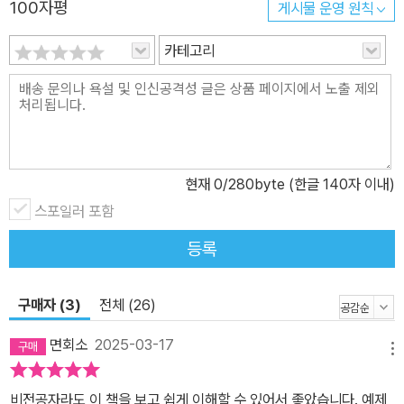
적절한 주석과 간결한 예제로 풀어내 긴 학습 시간에도 몰입감을 유
100자평
게시물 운영 원칙
지할 수 있습니다. _최진한 쿼리를 직접 타이핑하고 답을 맞춰 보는
카테고리
과정에서 SQL 실력이 정말 많이 향상되는 것을 느꼈고, 덕분에 뿌듯
한 마음으로 즐겁게 학습할 수 있었습니다. 책의 설명이 매우 친절하
고 개념 정리도 탁월하게 잘 돼 있어 SQL 입문자뿐만 아니라 복습을
원하는 분께도 유용할 것입니다. _이승현
현재
0
/280byte (한글 140자 이내)
스포일러 포함
등록
구매자 (3)
전체 (26)
면회소
2025-03-17
메뉴
비전공자라도 이 책을 보고 쉽게 이해할 수 있어서 좋았습니다. 예제