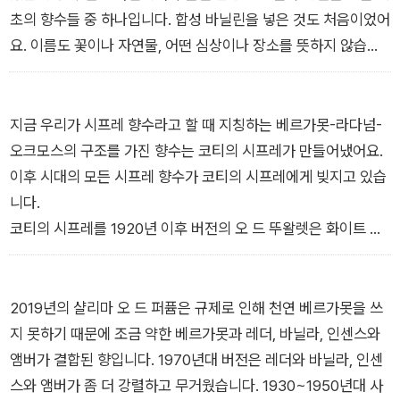
초의 향수들 중 하나입니다. 합성 바닐린을 넣은 것도 처음이었어
요. 이름도 꽃이나 자연물, 어떤 심상이나 장소를 뜻하지 않습니
다. 그저 '지키'일 뿐입니다.
[1900년대와 그 이전 - 현대 향수의 태동]
지금 우리가 시프레 향수라고 할 때 지칭하는 베르가못-라다넘-
오크모스의 구조를 가진 향수는 코티의 시프레가 만들어냈어요.
이후 시대의 모든 시프레 향수가 코티의 시프레에게 빚지고 있습
니다.
코티의 시프레를 1920년 이후 버전의 오 드 뚜왈렛은 화이트 플
로럴과 파우더리한 뉘앙스, 그리고 어두운 오크모스가 대비되다
가 화이트 플로럴과 소량의 허브함이 향긋하게 그린함을 나타내
고, 파우더리함이 살짝 가미된 오크모스향으로 끝납니다.
2019년의 샬리마 오 드 퍼퓸은 규제로 인해 천연 베르가못을 쓰
[1910년대 - 부드러운 향과 시프레의 탄생]
지 못하기 때문에 조금 약한 베르가못과 레더, 바닐라, 인센스와
앰버가 결합된 향입니다. 1970년대 버전은 레더와 바닐라, 인센
스와 앰버가 좀 더 강렬하고 무거웠습니다. 1930~1950년대 사