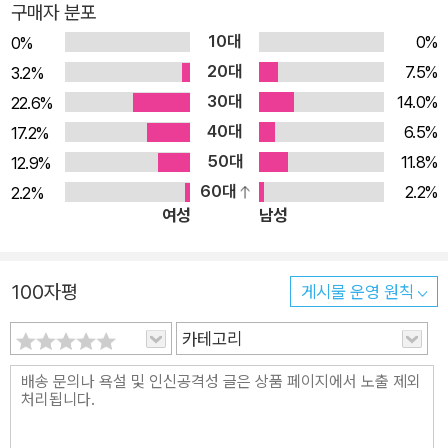
구매자 분포
되는 생필품도 아니고, 저렴해서 쉽게 살 수 있는 '소확행'의 대상
10대
0%
도 아니다. 역사적으로 드물게 여성 소비자를 핵심 타깃으로 만들
0%
20대
어진 상품이기도 하다. 1880년대부터 2020년대까지 140년간
7.5%
3.2%
의 주요 향수들과 그 역사적 배경을 망라한 이 책은 향수의 이 같
30대
14.0%
22.6%
은 특성에서 전쟁 속에서도 아름다움을 추구하는 인간의 본성, 여
40대
6.5%
17.2%
성 인권의 신장과 소비 문화의 변화를 짚어낸다. 전설적인 조향사
50대
11.8%
12.9%
에드몽 루드니츠카가 프랑스 파리의 쓰레기장 옆 건물에서 폭격
60대
2.2%
2.2%
여성
남성
와중에 만든 향수 로샤스의 팜므(1944)의 탄생 비화부터 합의
이혼이 합법화된 1970년대 이후에야 향수가 남편이 사주는 선물
이 아닌 여성이 선택하는 취향이 되었다는 설명까지 흥미로운 이
100자평
게시물 운영 원칙
야기들이 이어진다. 특히 저자의 향에 대한 묘사는 실제로 향을
맡는 것처럼 생생하다. "베르가못으로 시작하여 정말로 부케처럼
카테고리
은방울꽃, 오렌지 블로섬, 라일락, 자스민, 장미, 바이올렛 등 여
러 꽃들의 향연이 펼쳐집니다. 어떨 때는 라일락과 장미, 어떨 때
는 라일락과 자스민, 어떨 때는 은방울꽃, 어떨 때는 장미와 자스