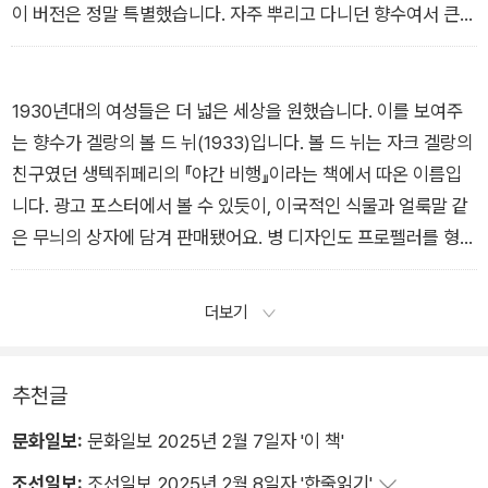
이 버전은 정말 특별했습니다. 자주 뿌리고 다니던 향수여서 큰
기대가 없었는데, 미들 노트에서 다양한 꽃 향을 느낄 수 있었어
요. 굉장히 풍부한 장미, 자스민, 오렌지 블로썸 향이 나서 정원에
온 것 같았습니다. 파우더리한 아이리스가 꽃 향에서 베이스인 레
1930년대의 여성들은 더 넓은 세상을 원했습니다. 이를 보여주
더와 바닐라 향으로 옮겨가는 가교 역할을 하고, 베티버가 약간의
는 향수가 겔랑의 볼 드 뉘(1933)입니다. 볼 드 뉘는 자크 겔랑의
우디함을 주는 가운데 앰버와 레더, 인센스와 바닐라 향이 매우
친구였던 생텍쥐페리의 『야간 비행』이라는 책에서 따온 이름입
풍부했습니다. 패츌리 향도 느껴졌는데 바닐라와 섞여 우디하면
니다. 광고 포스터에서 볼 수 있듯이, 이국적인 식물과 얼룩말 같
서도 초콜릿을 연상시키는 느낌을 줬어요.
은 무늬의 상자에 담겨 판매됐어요. 병 디자인도 프로펠러를 형상
[1920년대 - 이국적인 향과 모던함을 표현한 전설적인 향수들]
화했습니다. 1932년 미국의 여성 비행 조종사인 아멜리아 에어
하트Amelia Earhart가 처음으로 혼자서 멈추지 않고 대서양을
더보기
건너 화제가 되었어요. 여성들 사이에서 비행과 이국에 대한 관심
이 늘어난 상태였습니다. 비록 모든 사람들이 에어하트처럼 비행
추천글
기를 이끌고 여행을 다닐 수는 없어도, 그런 꿈을 꾸던 마지막 시
대였습니다.
문화일보:
문화일보 2025년 2월 7일자 '이 책'
[1930년대 - 어두운 시대에 꽃핀 아름다움]
조선일보:
조선일보 2025년 2월 8일자 '한줄읽기'