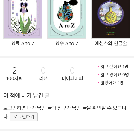
의 붐이 일었죠. 하나의 향수에는 다양한 향조가 들어가요. 향조
들을 어떤 방식으로 조합하고 표현하느냐에 따라 향수의 느낌이
달라집니다. 향조의 표현 방식에 영향을 미치는 중요한 요소가 시
대상입니다. 이 세상에 존재하는 모든 것들이 그렇듯, 한 시대에
유행하는 향은 당시의 사회적 맥락, 문화, 기술 등의 영향을 받습
향료 A to Z
향수 A to Z
에센스와 연금술
니다. 각 시대를 풍미했던 쟁쟁한 고전 향수의 세계로 여러분을
안내합니다. 향수는 단순한 기호품을 넘어, 동시대 문화를 상징하
읽고 싶어요 1명
2
0
0
는 아이콘이었습니다. 시대별 향수를 살펴보며 문화적 흐름, 현재
읽고 있어요 0명
까지 영향을 미치고 있는 다채로운 향의 표현 방식을 읽어냅니다.
100자평
리뷰
마이페이퍼
읽었어요 2명
샤넬 No.5, 디올 디오리시모처럼 현재까지 사랑받는 향수부터
지금은 만나기 어려운 향수들까지 상징적인 향수들의 등장으로
이 책에 내가 남긴 글
향의 표현법이 어떻게 바뀌었는지 들여다봅니다. 겔랑 샬리마, 우
로그인하면 내가 남긴 글과 친구가 남긴 글을 확인할 수 있습니
비강 푸제르 로열, 샤넬 No.5…. 전설적인 향수들의 아름다운 향
다.
로그인하기
은 전쟁과 공황의 고통, 기술과 여성 인권의 발전과 함께 만들어
졌다. 향수는 우리가 소비하는 대표적인 사치품이다. 없으면 안