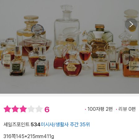
6
100자평 2편
리뷰 0편
세일즈포인트
534
미시사/생활사 주간 35위
316쪽
145*215mm
411g