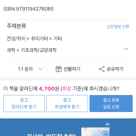
ISBN 9791194278085
주제분류
신간알림 신청
건강/취미
>
취미기타
>
기타
과학
>
기초과학/교양과학
선물하기
공유하기
이 책을 알라딘에
4,700
원 (
최상
기준)에 파시겠습니까?
중고
중고
중고 등록
알라딘에 팔기
회원에게 팔기
알림 신청