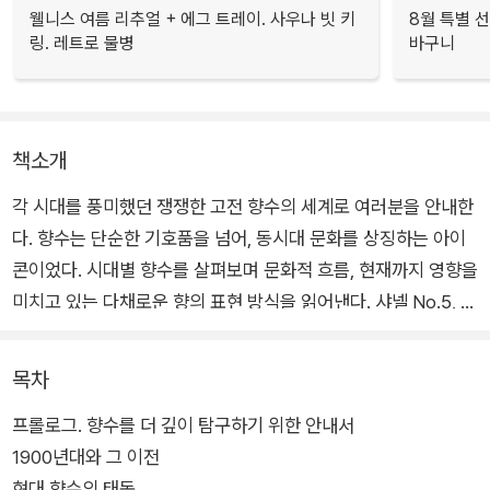
웰니스 여름 리추얼 + 에그 트레이. 사우나 빗 키
8월 특별 선
링. 레트로 물병
바구니
책소개
각 시대를 풍미했던 쟁쟁한 고전 향수의 세계로 여러분을 안내한
다. 향수는 단순한 기호품을 넘어, 동시대 문화를 상징하는 아이
콘이었다. 시대별 향수를 살펴보며 문화적 흐름, 현재까지 영향을
미치고 있는 다채로운 향의 표현 방식을 읽어낸다. 샤넬 No.5, 디
올 디오리시모처럼 현재까지 사랑받는 향수부터 지금은 만나기
어려운 향수들까지 상징적인 향수들의 등장으로 향의 표현법이
목차
어떻게 바뀌었는지 들여다본다.
프롤로그. 향수를 더 깊이 탐구하기 위한 안내서
1900년대와 그 이전
현대 향수의 태동