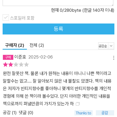
민 등 마치 만화경으로 본 장면처럼 여러 꽃들이 자신의 존재감을
드러냈다 사라지고, 종래에는 다 섞이며 명료하게 무엇이라고 지
현재
0
/280byte (한글 140자 이내)
칭하기 어려운 추상적인 꽃 향이 됩니다. 잔향마저도 플로럴한 느
스포일러 포함
낌에 약간의 오크모스와 부드러운 바닐라 향이 섞여 끝납니다. 아
등록
름답고 로맨틱한, 꽃다발에 얼굴을 묻는 것 같은 향이에요." - 우
비강 껠끄 플뢰르(1912) 책을 읽고 나면 저자가 수집해 온 것은
구매자 (2)
전체 (2)
빈티지 향수뿐 아니라 문화와 기술, 여성 인권의 발전 과정에 대
한 사료라는 사실을 깨닫게 된다. 저자가 수집한 빈티지 향수 47
이준호
2025-02-06
메뉴
종의 사진과 과거의 시대상을 보여주는 향수 광고 포스터로도 소
장 가치가 충분한 책이다.
완전 잘못산 책. 물론 내가 원하는 내용이 아니니 나쁜 책이라고
말할수는 없고.... 잘 알아보지 않은 내 불찰도 았겠다. 책의 내용
은 저자가 빈티지향수를 좋아하니 몇개의 반티지향수를 개인적
경험에 의해 쓴 책이라 볼수있다. 단지 아러한 개인적인 내용을
책으로까지 펴낼만큼의 가치가 있는가 하
공감 (
1
)
댓글 (0)