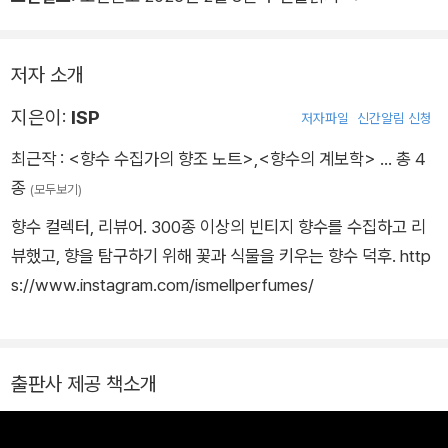
저자 소개
지은이:
ISP
저자파일
신간알림 신청
최근작 :
<향수 수집가의 향조 노트>
,
<향수의 계보학>
… 총 4
종
(모두보기)
향수 컬렉터, 리뷰어. 300종 이상의 빈티지 향수를 수집하고 리
뷰했고, 향을 탐구하기 위해 꽃과 식물을 키우는 향수 덕후. http
s://www.instagram.com/ismellperfumes/
출판사 제공 책소개