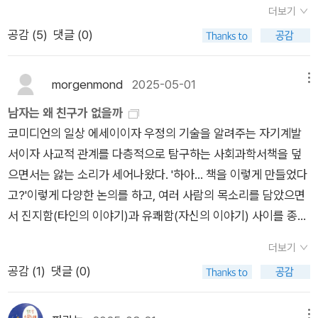
다”고 회상한다.그중 남성 기숙사에서의 일화는 초식남 저자에게
더보기
같은 중요한 일을 함께 기뻐해 줄 친구가 별로 없었던 것이다. 이
로 헤매고 있다면, 이 책이 전하는 경험 어린 위로와 생생한 조언
있어서는 너무도 힘들고 괴로웠던 경험으로 소개된다. 말끝마다
공감 (
5
)
댓글 (0)
문제를 해결하기 위해 저자는 여러 방면으로 책을 참고하고, 전문
에 따라 한걸음씩 내디뎌보자. 길잡이의 유쾌한 너스레에 새어나
욕설이나 ‘섹드립’을 붙이지 않으면 대화가 진행되지 않고 조금이
가를 찾아가기도 하고, 자신의 과거 행동을 곱씹어 보기도 한다.​
온 웃음 속에서 ‘남성’의 굴레를 벗어난 꾸밈없는 자신의 모습을,
라도 약한 모습을 보인다면 얕보이기 십상이다. 태생적으로 맞지
남성성에 대한 신화를 해체하고, 젠더 관련 문제를 파헤치고, 심
그리고 풍요로운 사회적 관계를 가꿔나갈 작은 용기의 씨앗을 발
morgenmond
2025-05-01
메뉴
않는 옷을 입은 듯한 저자는 기숙사에서 지내는 내내 남성성을 연
리학적인 분석을 통해 결국 ‘아~ 내가 이래서 친구가 없구나..’ 하
견할 것이다.
기하고 과시하며 그들(남성들)로부터 인정을 받아야만 했다. 스
남자는 왜 친구가 없을까
는 결론에 이르러서는 나도 모르게 고개를 주억거리며 ‘아~ 내
탠드업 코미디언인 저자의 입담이 더해지다 보니 ‘웃픈’ 블랙 코
코미디언의 일상 에세이이자 우정의 기술을 알려주는 자기계발
얘기구나..’ 하면서 책을 덮었다.^^;​과거 지금의 아내가 여자 친구
미디로만 보일 수 있겠지만 그의 경험이 시사하는 바는 크다. 남
서이자 사교적 관계를 다층적으로 탐구하는 사회과학서​책을 덮
였을 때 내가 은근 남자들의 드러내지 않으면서 변함없는 속 깊은
성 무리에서 친구로 지내기 위해서는 일종의 “남성적 광기”에 사
으면서는 앓는 소리가 세어나왔다. '하아... 책을 이렇게 만들었다
우정을 과시하면 아내는 콧방귀를 뀌며 참 대단한 우정 납셨네를
로잡혀야만 하는 걸까?한편 저자의 진정한 베스트 프렌드라고
고?'​이렇게 다양한 논의를 하고, 여러 사람의 목소리를 담았으면
연발했는데, 역시 아내의 혜안은 언제나 틀린 적이 없다는 사실을
할 수 있는 사람은 함께 동거했던 두 명의 여사친 ‘호프’와 ‘필’이
서 진지함(타인의 이야기)과 유쾌함(자신의 이야기) 사이를 종횡
증명하듯 현재 내 주변에는 습자지 같은 얄팍한 우정만이 남아있
다. 주위의 따가운 시선에도 불구하고 저자는 그들과 동고동락을
무진 누빈다. 그리고 끝끝내 한 사람의 인생을 읽은 듯한 감동을
다. ㅠㅠ​영국 특유의 유머러스함이 책 곳곳에 넘치고 날것 그대로
더보기
하며 진짜 ‘나’로서 자유롭게 지낼 수 있었다고 말한다. 이성 간의
선사한다. ​'우정에는 다양성이 필수다.'(p.386)​'남자', '친구', '없
의 문장과 솔직함에 약간 아연할 때도 있지만, 전반적으로 유쾌한
공감 (
1
)
댓글 (0)
우정을, 그는 “애정과 양면성과 모호함이 한데 뒤섞인 복잡한 감
음'이 결국 하려던 이야기는 '우정', '다양성', '필수'였던 것 같다. ​
독서였다. 관심 있는 남성분, 아니 남자뿐만 아니라 한심한 남성
정”이라고 설명한다. 당연히 그곳에는 성적 긴장감도 민망한 순
친구 없는 남자들 이야기를 읽는 내내, 나는 친구 없을 나를 떠올
의 우정에 티끌만 한 관심이 있는 여성분들에게도 추천~^^
간도 존재하겠지만 남성들은 이러한 관계를 단편적으로 보는 경
메뉴