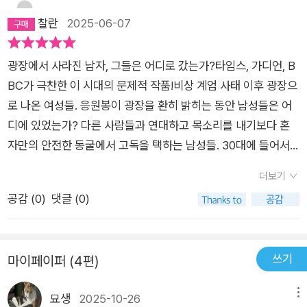
성적 대상화와 혐오 정서를 중심으로 운영된다. 한국 남성 자살률
찰란
2025-06-07
은 40대부터 급격히 치솟아 80대의 경우 같은 연령대 여성 자살
률에 비해 5배나 높다. 고독사 사망자 역시 남성이 여성보다 5배
광장에서 사라진 남자, 그들은 어디로 갔는가?타임스, 가디언, B
이상 많고, 특히 50~60대 비중이 53.9퍼센트로 절반을 넘는다.
BC가 극찬한 이 시대의 문제적 작품!비상 계엄 사태 이후 광장으
유대감 실종과 정서적 빈곤에 따른 관계의 문제는 전 세계 남성들
로 나온 여성들. 응원봉이 광장을 환히 밝히는 동안 남성들은 어
을 사회적 공간으로부터 몰아내고 있으며, 이들의 삶에 명백하고
디에 있었는가? 다른 사람들과 연대하고 목소리를 내기보다 혼
실제적인 위협 요소로 작용하고 있다. 남자들이여, 자신의 마음에
자만의 안전한 동굴에서 고독을 택하는 남성들. 30대에 들어서
솔직해지자 소중한 사람들에게 고백해보자 남성의 관계 결핍을
면 하나둘씩 멀어지는 친구와의 관계. 40대부터 급격히 증가하
주제로 사회학·역사·심리학·철학·진화생물학·인류학 등 다방면의
더보기
는 남성 자살률. 50대와 60대 남성의 고독사는 한 해 전체 고독
논의와 탐구를 순회한 저자는 마침내 뭇 남성들의 그리고 자신의
공감 (
0
)
댓글 (0)
사의 절반을 넘어섰다. 고독과 고립은 한끗 차이다. 어깨에 힘을
인간관계 문제를 해결해줄 결론에 다다른다. 아주 쉽지만, 동시에
빼고 타인과 융화되려는 노력을 하지 않는다면 동굴 속에 갇혀 영
남성에겐 그 무엇보다 어려운 한걸음, 자신의 감정을 솔직하게 고
영 나오지 못할지도 모른다.『남자는 왜 친구가 없을까』는 출간 이
백하며 소중한 사람들에게 진솔하게 다가가는 것. 남성 사회의 일
쓰기
마이페이퍼 (4편)
후 타임스, 가디언, BBC 라디오 등 다수의 언론으로부터 극찬을
원으로서가 아닌 자기 자신으로서 나의 바람과 취약함을 있는 그
받았다. 영국의 스탠드업 코미디언이자 이 책의 저자 ‘맥스 디킨
대로 받아들이고, 주위의 친구나 이웃에게 먼저 한발 다가가 자신
묘생
2025-10-26
메뉴
스’는 자신이 겪은 일화를 가감없이 소개하며 남자들의 우정, 감