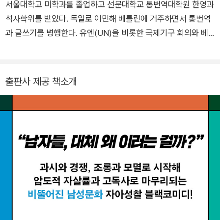
출연하면서 시청자들을 배꼽 잡게 했고, 디지털 방송국 앱설루트
서울대학교 미학과를 졸업하고 선문대학교 통번역대학원 한영과
라디오에서 라디오쇼를 진행하며 소니 라디오 아카데미상 후보
석사학위를 받았다. 독일로 이민해 베를린에 거주하면서 통번역
에 올랐다. 영국 전역에서 상연한 「황무지의 남자」 각본을 집필해
과 글쓰기를 병행한다. 유엔(UN)을 비롯한 국제기구 회의와 베
연극 평단의 찬사를 받았으며, 『선데이 타임스』 『데일리 메일』
를린영화제 등의 주요 축제, 벤츠·BMW와 같은 기업체 행사에서
『업저버』 『GQ』 등 주요 신문과 잡지에 글을 기고한다. 영국의 대
통역을 맡았고, 미술도록과 학술논문 등을 다수 번역했다. 유럽
표적인 온라인쇼핑몰 그루폰에서 발급하는 할인 쿠폰에 한때 중
곳곳에서 다양한 국적의 동료들과 일하며 얻은 깊은 문화적 이해
출판사 제공 책소개
독된 적이 있는데, 이 슬픈 경험을 첫 책 『나의 그루폰 대모험』으
를 번역에 담아낸다. 마흔 줄에 접어들어 외로움에 발버둥 치던
로 승화해냈다. 최근에는 BBC의 구직 리얼리티쇼 「어프렌티스」
중 맥스의 책을 접하고 탐독하다 번역까지 해버렸다. 풍요로운 사
에 야심 차게 출연했으나, 완전히 망해버렸다. 현재 코미디업계
교적 삶을 위해 40대 인생을 재설계하고 있다.
복귀를 위해 재활에 힘쓰고 있다.