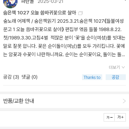
렸다. 나도 모르는 사이에 희미해진 인연들처럼 지금 내 곁에 있
파란놀
2025-03-21
향이 강하다. 여사친들과 있을 때 더 편한 나, 정상인가요?‘남자
는 사람들도 나의 행동과 노력 없이는 수평선 저 편으로 밀려나갈
숨은책 1027 오늘 씀바귀꽃으로 살아
답지’ 않아도 우정을 유지할 수 있다남성성의 짐을 내려놓을 때
거라는 이 당연한 사실을 계속 상기했다. ​'성취'에 목매면서 내 안
숲노래 어제책 / 숨은책읽기 2025.3.21.숨은책 1027《들불여성
관계의 문은 더욱 활짝 열린다남자들은 유머 감각에 지나치게 집
에 울려 퍼지던 목소리가 있었다. 나한테 집중해. 가는 인연도 오
문고 1 오늘 씀바귀꽃으로 살아》 편집부 엮음 들불 1988.8.22.
착하고 있음을 책은 설명한다. 남자들끼리 모이면 “‘오줌 멀리 갈
는 인연도 막지 않는 거야. 친구랑 노닥거릴 시간에 생산적인 걸
첫/1989.3.30.고침4벌 적잖은 분이 ‘꽃’을 순이(여성)를 빗대는
기기’처럼, 농담이 단순한 재미나 조롱이 아니라 뭔가를 보여주기
하란 말이야. 게으르고 안일한 목소리. 하지만 동시에 외로움에
말로 잘못 압니다. 꽃은 순이돌이(여남)를 모두 가리킵니다. 꽃에
위한 퍼포먼스로 이루어지는” 농담은 지위의 도구, 즉 남성 간 서
덜덜 떨리던 목소리. ​나에게 늘 관념이었던 게으른 우정을 이제는
는 암꽃과 수꽃이 나란하니까요. 순이는 순이꽃이요, 돌이는 돌이
열을 보여주는 도구가 된다. 책은 이 또한 남성성이 짊어지우는
버리려 한다. 대신 아주 구체적인고 생동하는 '우정'의 말과 행동
꽃입니다. 저마다 꽃으로 태어난 아름다운 숨결입니다. ‘나’하고
일종의 맨박스라고 설명한다. 남성들에게는 “‘무대 앞’ 자아와
을 만들 거다.
더보기
‘너’는 다른 몸빛이지만, 숨빛으로는 나란히 하늘빛입니다. 그래
‘무대 뒤’ 자아가 모두 존재하며” 남사친과 함께 시간을 보낼 때
공감 (
3
)
댓글 (0)
서 우리말에서는 ‘나 + 너 = 우리’입니다. 우리말에서 ‘우리’는
는 어김없이 무대에 서서 스탠드업 코미디 공연을 하는 것이다.
‘울’을 가리키는데, ‘하늘 = 한 + 울’인 얼개입니다. “크게 아우르
하지만 모든 공연이 그러하듯 오래 지속하기에는 너무도 힘들고
는 곳”이기에 ‘하늘’이요, 너랑 나를 나란한 숨빛으로 바라보면서
진 빠지는 작업이 될 것이다.남자다움, 남성성의 가면을 벗을 때
반품/교환 안내
마주하기에 ‘우리’입니다. 《들불여성문고 1 오늘 씀바귀꽃으로 살
더 자유로운 ‘남사친’ 관계를 맺을 수 있다고, 나아가 그러한 관계
아》는 처음 나올 즈음 무척 눈길을 받고 손길을 탑니다. 오랜 사
가 반드시 필요하다고 저자는 말한다. 남성성의 시시껄렁한 농담
슬나라에서 억눌리고 짓밟힌 사람빛을 되찾자고 나서는 사람들
이나 공격적인 ‘섹드립’을 주고 받기만 하는 관계가 아닌, 진솔한