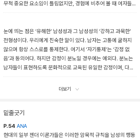
무척 중요한 요소임이 틀림없지만, 경험에 비추어 볼 때 여자들은
인간관계에서 소통하는 방식에 있어 더 많은 도구를 갖추고 있다.
하지만 수많은 남자들에겐 농담이 전부이며, 전부가 농담이다.
「2장 맨박스: 남자의 굴레」에서
눈에 띄는 점은 ‘유해한’ 남성성과 그 남성성의 ‘강하고 과묵한’
전형성이다. 우리에게 친숙한 말이 있다. 남자는 고통에 굴하지
않으며 항상 스스로를 통제한다. 여기서 ‘자기통제’는 ‘감정 없
음’과 동의어다. 하지만 감정이 분노일 경우에는 예외다. 분노는
남자들이 표현하도록 문화적으로 교육된 유일한 감정이며, 다른
모든 감정이 모아지는 ‘깔때기’이자 방출 밸브와 같다. 우리는 빈
정거리는 말투로 많이들 이렇게 말한다. 남자는 바비큐를 구울 때
더보기
나 운전하면서 길을 찾을 때나 자살 충동이 들 때조차, 어떤 경우
에도 도움을 받거나 부탁하는 것을 좋아하지 않는다고.
밑줄긋기
「3장 살가운 (혹은 살 섞는) 친구들」에서
P.54
ANA
현대의 일부 젠더 이론가들은 이러한 암묵적 규칙을 남성의 행동