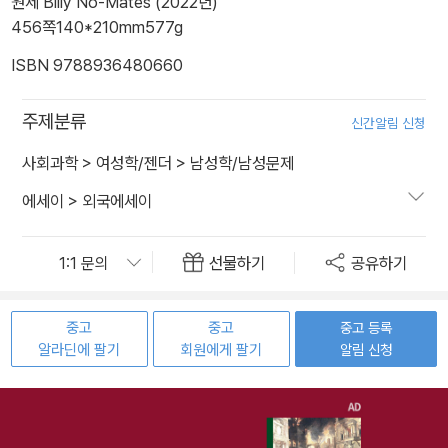
원제 Billy No-Mates (2022년)
456쪽
140*210mm
577g
ISBN 9788936480660
주제분류
신간알림 신청
사회과학
>
여성학/젠더
>
남성학/남성문제
에세이
>
외국에세이
선물하기
공유하기
중고
중고
중고 등록
알라딘에 팔기
회원에게 팔기
알림 신청