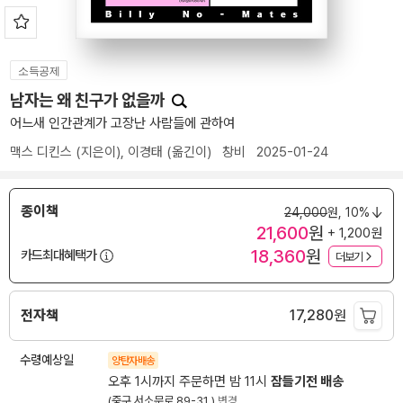
소득공제
남자는 왜 친구가 없을까
어느새 인간관계가 고장난 사람들에 관하여
맥스 디킨스
(지은이),
이경태
(옮긴이)
창비
2025-01-24
종이책
24,000
원,
10%
21,600
원
+ 1,200원
18,360
원
카드최대혜택가
더보기
전자책
17,280
원
수령예상일
양탄자배송
오후 1시까지 주문하면 밤 11시
잠들기전 배송
(중구 서소문로 89-31 )
변경