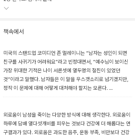
들어낸 사회·문화적 환경을 영국 작가 특유의 이지적 유머와 풍자
적 입담으로 신랄하게 비틀면서 지금 당장 실천 가능한 관계 개선
방안도 제안한다.
책속에서
한국 남성들이 어느 때보다 관계와 소통 문제에 진지해질 것을 요
구받는 오늘, 친구·가족·직장 등 일상 속 관계 맺기에 어려움을 겪
미국의 스탠드업 코미디언 존 멀레이니는 “남자는 성인이 되면
는 이들을 위한 남성문화 전격해부 인간관계 필독서다.
친구를 사귀기가 어려워요”라고 빈정대면서, “예수님이 보이신
가장 위대한 기적은 나이 서른셋에 열두명의 절친이 있었던
것”이라고 말했다. 남자들은 이 말을 우스갯소리로 넘기겠지만,
정작 이 문제에 대해 어떻게 대처해야 할지는 모른다.
「들어가며」에서
외로움이 남성을 죽이는 다양한 방식에 대해 생각한다. 외로움이
하루에 담배 열다섯개비를 피우는 것보다 건강에 더 해롭다는 연
구결과가 있다. 외로움은 과도한 음주, 운동 부족, 비만보다 건강