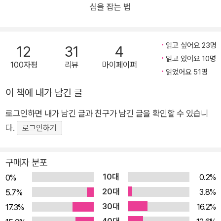
심을 잡는 법
‘인간관계 실종’ 사례를 바탕으로 현실과 이론을 넘나들며 과시와
경쟁의 논리, 조롱과 모멸의 언어, 음주와 호색의 타성으로 점철
된 남성집단의 문화와 그에 따른 남성들의 인간관계 문제를 성찰
읽고 싶어요 23명
12
31
4
적으로 파고든다. 타인과의 진솔한 대화와 정서적 공감에 미숙한
읽고 있어요 10명
100자평
리뷰
마이페이퍼
남성 개인들을 만들어낸 사회·문화적 환경을 영국 작가 특유의 이
읽었어요 51명
지적 유머와 풍자적 입담으로 신랄하게 비틀면서 지금 당장 실천
이 책에 내가 남긴 글
가능한 관계 개선 방안도 제안한다. 한국 남성들이 어느 때보다
관계와 소통 문제에 진지해질 것을 요구받는 오늘, 친구·가족·직
로그인하면 내가 남긴 글과 친구가 남긴 글을 확인할 수 있습니
장 등 일상 속 관계 맺기에 어려움을 겪는 이들을 위한 남성문화
다.
로그인하기
전격해부 인간관계 필독서. 남자들의 ‘우정’은 뭔가 잘못되었다!
‘남성성 전쟁터’로 전락한 각자도생의 삶 저자는 어느 날 자신에
구매자 분포
게 더 이상 ‘베스트프렌드’라 부를 만한 남성 친구가 남지 않았다
10대
0.2%
0%
는 사실, 나아가 자신을 비롯한 대부분의 남자들은 나이가 들수록
20대
3.8%
5.7%
인간관계에서의 문제를 겪으며 고립되고 만다는 사실을 깨닫는
30대
16.2%
17.3%
다. 짐짓 당황한 저자는 이 문제에 진지하게 접근하기 시작한다.