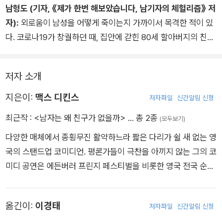
하다는 이유에서 가볍게 시작한 탐색은 21세기 남성성과 남성공
남형도 (기자, 《제가 한번 해보았습니다, 남기자의 체헐리즘》 저
간에 대한 내부고발로 발전하고, 뼈아프게 솔직한 자기성찰은 오
자):
외로움이 남성을 어떻게 죽이는지 가까이서 목격한 적이 있
늘날의 삶과 우정에 관한 값진 통찰을 낳는다. 옛 친구는 멀고 새
다. 코로나19가 창궐하던 때, 집안에 갇힌 80세 할아버지의 친구
친구는 없다고 한탄하는 독자여, 이 책은 당신을 이해하고 이끌어
는 온종일 켜져 있던 텔레비전이었고, 그는 재방송을 너무 본 탓
줄 친구다.
에 내용을 아예 외우고 있었다. 그와 하루를 보내며 이야기를 들
저자 소개
어주자, 10대 때부터 겪은 삶을 다 털어놓던 그는 소년의 표정을
지었다. “오늘은 그래도 살맛 나네.”
지은이:
맥스 디킨스
저자파일
신간알림 신청
남자는 왜 친구가 없는가? 남성들은 왜 사회적 공간에서 사라지
최근작 :
<남자는 왜 친구가 없을까>
… 총 2종
(모두보기)
고 마는가? 이 물음을 던져준 저자에게 사무치게 감사하다. 외로
다양한 매체에서 종횡무진 활약하느라 짧은 다리가 쉴 새 없는 영
움에 공감하며 대안을 제시하는 이 책이 남성들에게 더없이 필요
국의 스탠드업 코미디언. 평론가들이 극찬을 아끼지 않는 그의 코
할 거라 확신한다. 홀로 섬처럼 존재해도 되는 사람은 없기에.
미디 공연은 에든버러 프린지 페스티벌을 비롯한 영국 전국 순회
공연에서 연일 매진 행렬을 이어오고 있다. 영국 최초의 스탠드업
코미디 전용 극장 후플라의 공동 디렉터로도 활동 중이다. BBC
옮긴이:
이경태
저자파일
신간알림 신청
의 간판 버라이어티쇼인 「마이클 매킨타이어의 빅 쇼」에 단골로