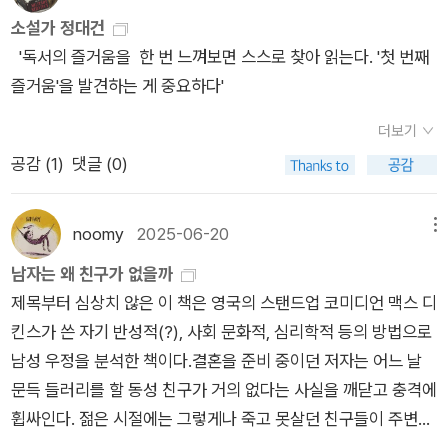
의 마음을 조심스럽게 그러나 왜곡 없이 전하는 것. “가장 중요한
정 표현, 성향 등 관계 맺기과 관련된 다양한 요소를 논리적으로
소설가 정대건
부분은 나 자신에게 문제가 있다는 사실을 인정하는 거였어. 외롭
분석한다. 남성들의 우정과 여성들의 우정이 어떻게 다른지, 남성
'독서의 즐거움을 한 번 느껴보면 스스로 찾아 읽는다. '첫 번째
다고 고백하는 것 말야.” 저자는 누구나 따라 해볼 만한 자신의 실
의 감정 표현이 왜 항상 어설프고 서투른지, 여사친을 대할 때와
즐거움'을 발견하는 게 중요하다'
제 경험을 상세히 공유하며 관계 개선을 위한 구체적 방안을 제시
남사친을 대할 때의 태도 차이 등 저자 본인의 경험을 바탕으로
한다. 물론 모든 시도가 성공적인 것은 아니다. 동네 합창 동호회
더보기
사회문화적 및 과학적으로 풀어낸다. 남성 독자들에게 자신의 대
에 들어가 함께 노래를 부르다 보니 왠지 모르게 벅차오르는 고양
공감 (
1
)
댓글 (0)
한 성찰과 탐구의 시간을, 여성 독자들에게는 주변 남자의 속마음
감을 느끼기도 하고, 돈을 내고 ‘친구’ 역할을 고용하는 플랫폼을
을 들여다보고 이해할 수 있는 기회를 제공한다.왜 남자들끼리 있
즐거이 이용했다가 찝찝한 마음을 안고 귀가하기도 하며, 오랫동
으면 이상하게 불편할까?초식남의 일상을 셀프 폭로하는 ‘웃픈’
noomy
2025-06-20
메뉴
안 알아왔지만 한번도 진지한 대화를 나눠보지 않았던 친구에게
블랙 코미디!저자 맥스 디킨스는 결혼을 앞두고 신랑의 들러리를
남자는 왜 친구가 없을까
다짜고짜 ‘너를 아끼고 좋아한다’고 고백했다가 어색함에 몸부림
찾기 위해 자신의 친구 관계를 돌이켜 본다. 그런데 마주한 한 가
제목부터 심상치 않은 이 책은 영국의 스탠드업 코미디언 맥스 디
치기도 한다. 성공과 실패가 반복되는 이 교차로에 다만 변치 않
지 근본적인 질문. 나에게 진정한 ‘베스트 남사친’이 있었던가?
킨스가 쓴 자기 반성적(?), 사회 문화적, 심리학적 등의 방법으로
고 자리하는 하나의 진실은 바로 ‘내가 우정의 손을 내밀지 않으
한때는 친했지만 어느새 멀어졌거나 만나면 시시껄렁한 농담이
남성 우정을 분석한 책이다.​결혼을 준비 중이던 저자는 어느 날
면, 아무도 그 손을 잡을 수 없다’는 것이다. 마지막으로 저자는
나 주고 받는 사이밖에 없음을 깨닫는다. 남사친들과 있을 때는
문득 들러리를 할 동성 친구가 거의 없다는 사실을 깨닫고 충격에
넌지시 권한다. “예전처럼 한잔하자는 메시지를 보내고, 이번에
마초적이고 공격적인 남성 캐릭터를 ‘연기’해야만 할 것 같은 책
휩싸인다. 젊은 시절에는 그렇게나 죽고 못살던 친구들이 주변에
는 진짜로 한잔하”라고. 어느새 인간관계가 고장나 있는 자신을
임감에 시달려 온 그는 “항상 지속적인 감시를 당하는 느낌이었
널리고 널렸는데 나이가 들면서 하나둘 멀어지더니 급기야 결혼
마주했다면, 자신이 아끼고 사랑하는 남성 동반자가 관계의 문제