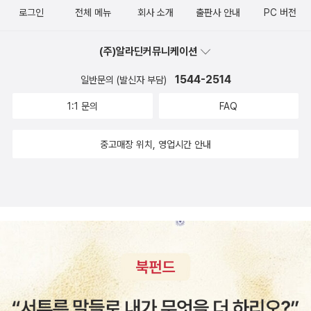
작은목소리를 담아낸 꾸러미입니다. 어느새 마흔 해 즈음 흘렀으
감정을 터놓고 대화하는 관계가 남성 간에도 가능하다는 것을 책
로그인
전체 메뉴
회사 소개
출판사 안내
PC 버전
니 까마득하다고 여길 수 있는데, 이 꾸러미에 담긴 줄거리 가운
에서는 ‘요 녀석들 합창단’이라는 커뮤니티의 사례를 들어 설명한
데 이제 바뀐 대목이 있고, 아직 먼 대목이 있습니다. 그리고 앞으
다. 경쟁의 요소가 없는 합창이라는 사교활동을 통해 서로 다른
(주)알라딘커뮤니케이션
로도 풀 대목이 있어요. 온누리 모든 나라를 보면, “아이를 나라
나이대와 직업군의 남성들은 한데 모여 노래를 연습한다. 그 과정
1544-2514
(정부)에 맡길수록 아이는 더 아이답지 않을 수 있다”고 느낍니
일반문의 (발신자 부담)
에서 ‘다른 사람의 시선을 신경 쓰지 않는 듯 쿨한 표정을 짓기 위
다. 모름지기 “어버이한테서 사랑받으려고 태어난 아이”인데, 적
1:1 문의
FAQ
해 사용할 근육도 남아 있지 않’게 노래를 부르고, ‘우리 모두가
어도 열두 살까지는 모든 어버이가 집에서 아이를 맡아서 사랑을
방금 함께 해낸 것을 축하하는’ 경험을 공유한다. 파괴적인 마초
물려주고 가르친 뒤에, 열세 살부터 차분히 ‘마을배움터’에 모여
중고매장 위치, 영업시간 안내
캐릭터를 애써 연기하지 않더라도 가면을 벗고 자기 자신으로서
서 살림을 익힐 노릇이어야 하지 않을까요? 그러니까 어느 집에
다른 남성들과 연대하고 협력하는 경험은 새로운 남성 연대의 가
서건 아이를 열두 살까지 사랑으로 품을 만큼 “나라가 살림집을
능성을 꿈꾸게 하는 대목이다.살갑게 지내도 괜찮은 우정을 위해
이바지하는 몫”이어야 합니다. 어린이집·배움터에 돈을 쏟아붓는
먼저 다가가보는 건 어떨까우정은 노력을 요구한다. 특히 감정 표
얼개가 아닌, “아이를 낳아 돌보는 집”에 밑돈을 대야 나라다운
현에 서툰 남성들에게 우정을 유지하는 것은 일생일대의 숙제로
얼개입니다. 이렇게 두 어버이가 아이를 돌아보고 살피는 길로 바
다가오는 것이 일반적이다. 그러다 보니 나이가 들수록 그들은 우
꾸어야, 젊은 순이돌이 모두 어깨동무를 어떻게 해야 하는지 스스
정의 ‘유지 보수’를 어려워하며 친구 관계를 멀리하게 된다. 하지
로 알아보고 익힐 테지요.ㅍㄹㄴ※ 글쓴이숲노래·파란놀(최종규)
만 기존의 방식대로 개개인의 남성성을 강화하여 억지로 남성우
: 우리말꽃(국어사전)을 씁니다. “말꽃 짓는 책숲, 숲노래”라는