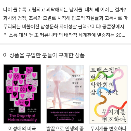
나이 들수록 고립되고 괴팍해지는 남자들, 대체 왜 이러는 걸까?
과시와 경쟁, 조롱과 모멸로 시작해 압도적 자살률과 고독사로 마
무리되는 비뚤어진 남성문화 자아성찰 블랙코미디! 공론장에서
의 소통 대신 ‘남초 커뮤니티’의 배타적 세계관에 열중하는 20대
청년 남성 A씨, ‘일에 치인다’는 핑계로 가정과 교우에 소홀한 채
‘혼술’로 우울한 나날을 한탄하는 40대 중년 남성 B씨, 만날 이도
이 상품을 구입한 분들이 구매한 상품
갈 곳도 없이 남아도는 시간을 정처 없이 떠돌다 불현듯 소식이
끊기고 만 60대 노년 남성 C씨…. 사회적 관계 맺기 방식이 어딘
가 뒤틀려버린 이들은 모두 오늘날 우리 주변에서 흔히 목격할 수
있는 남성 군상이다. 남자들은 어째서 점점 고립되고 괴팍해지는
가? 남자들의 ‘관계 맺기’는 어쩌다 이 지경이 되었는가? ‘남성들
의 인간관계’가 처한 위기와 문제점, 그리고 해결책을 심층적인
자료조사와 전문가 인터뷰, 탄력 있는 언어 감각으로 제시한 영국
의 주목 신간 『남자들은 왜 친구가 없을까』가 출간되었다. 30대
중반의 남성 스탠드업 코미디언 맥스 디킨스는 실제 자신이 겪은
이성애의 비극
발끝으로 인생의 중
무지개를 변호하다