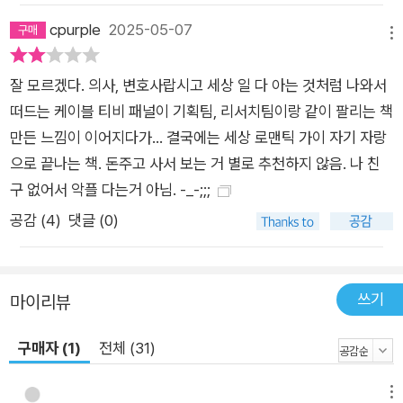
들만의 ‘동굴’에 숨어들어 여성에 대한 분노를 표출하며 피해망상
cpurple
2025-05-07
을 심화해간다. 중년 남성들은 음주와 우울의 늪에 허덕이다 떠밀
메뉴
리듯 생을 등진다. 2019년 BBC의 조사에 따르면, 영국 내 자살
잘 모르겠다. 의사, 변호사랍시고 세상 일 다 아는 것처럼 나와서
자의 넷 중 셋이 남성이며 45세 미만 남성의 가장 주요한 사망 원
떠드는 케이블 티비 패널이 기획팀, 리서치팀이랑 같이 팔리는 책
인 역시 자살이었다. 2012년 발표된 「사마리아인 자살 보고서(S
만든 느낌이 이어지다가... 결국에는 세상 로맨틱 가이 자기 자랑
amaritans Suicide Report)」는 남성 자살의 가장 큰 위험 요인
으로 끝나는 책. 돈주고 사서 보는 거 별로 추천하지 않음. 나 친
으로 ‘사회관계의 부족’을 꼽았다. 노년 남성들은 사회적 관계망
구 없어서 악플 다는거 아님. -_-;;;
의 부재 속에서 쓸쓸히 고독사를 맞는다. 영국에서는 매년 약 4,0
00건의 고독사가 발생하는데, 이중 남성의 비율이 75퍼센트에
공감 (
4
)
댓글 (0)
이른다. 사회학자 에릭 클라이넨버그는 저자와의 면담에서 “여성
노인은 기대수명이 길기 때문에 남성 노인보다 혼자 살 가능성이
훨씬 높지만 고독사할 가능성은 훨씬 낮다”는 사실을 짚으며,
쓰기
마이리뷰
“여성은 혼자 살더라도 친구·가족·이웃과의 사회적 관계가 단절
구매자 (1)
전체 (31)
될 가능성이 남성보다 적”기 때문이라 설명한다. 이는 한국의 남
성들을 둘러싼 국내 상황과도 매우 흡사하다. 20~30대 남성이
메뉴
중심이 된 남초 커뮤니티들은 개설 취지와는 다르게 여성에 대한