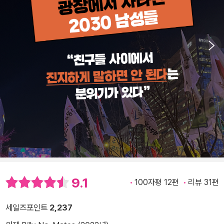
9.1
100자평 12편
리뷰 31편
세일즈포인트
2,237