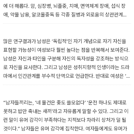
에 더 해롭다. 암, 심장병, 뇌졸중, 치매, 면역체계 장애, 섭식 장
애, 약물 남용, 알코올중독 등 각종 질병과 외로움의 상관관계를
발견한 연구들도 있다. 친구와 좋은 사람 없이는 행복한 삶이 불
가능하다는 수십 년간 반복된 연구결과에 대해 생각한다.
「1장 총 맞은 것처럼」에서
많은 연구결과가 남성은 ‘독립적’인 자기 개념으로 자기 자신을
표현할 가능성이 여성보다 훨씬 높다는 점을 반복해서 보여준다.
남성은 자신과 타인을 구분해 자신의 독자성을 강조하는 방식으
로 자신을 묘사한다. 그리고 남성은 성취지향적 인생이라는 드라
마에서 인간관계를 부수적 단역으로 언급한다. 반대로 여성은 ‘상
호의존적’ 자기 개념을 가질 가능성이 훨씬 높다. 여성은 파트너,
어머니, 자녀, 친구 등 타인과의 관계를 강조하는 방식으로 자신
을 묘사한다.
“남자들끼리는, ‘네 물건은 좆도 쓸모없다’ ‘운전 하나도 제대로
「2장 맨박스: 남자의 굴레」에서
못하고 밥만 축내는 새끼’라고 자유롭게 말할 수 있다. 그리고 이
런 말이 유머 감각이 부족하다는 지적보다 차라리 상처가 덜 될
것이다.” 남자들은 유머 감각에 집착한다. 여자들에게도 유머가