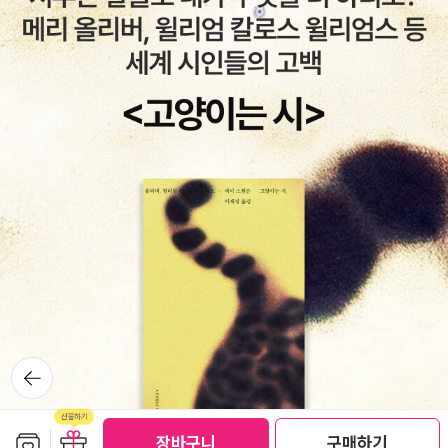
정을 갈고 닦는 것이 아니라, “남자들의 우정이 이루어지는 맥락
이름으로 시골인 전남 고흥에서 서재도서관·책박물관을 꾸립니
을 다시 만들어보는 데 초점을 맞춰야 한다”. 오늘날 남성에게 필
다. ‘보리 국어사전’ 편집장을 맡았고, ‘이오덕 어른 유고’를 갈무
요한 것은 남성성이 아닌 다양성이라고 저자는 말한다.“친구를
리했습니다. 《새로 쓰는 말밑 꾸러미 사전》, 《들꽃내음 따라 걷다
가지는 유일한 방법은, 내가 친구가 되는 것뿐”이다. 새로운 관계
가 작은책집을 보았습니다》, 《우리말꽃》, 《미래세대를 위한 우리
를 만들기 위해 억지로 다가가야 한다는 이야기는 아니다. 기존에
말과 문해력》, 《쉬운 말이 평화》, 《곁말》, 《곁책》, 《새로 쓰는 말
알고 지내던 오랜 친구라 하더라도 세월이 지남에 따라 우정의 색
밑 꾸러미 사전》, 《새로 쓰는 비슷한말 꾸러미 사전》, 《새로 쓰는
이 바래고 함께 했던 시간들이 서글픈 얼룩으로 뒤덮였을지도 모
겹말 꾸러미 사전》, 《새로 쓰는 우리말 꾸러미 사전》, 《책숲마
른다. 하지만 “우정은 단지 다른 모습을 띨 뿐이다.” 우정을 더욱
실》, 《우리말 수수께끼 동시》, 《우리말 동시 사전》, 《우리말 글쓰
단단하게 지키기 위해 남자들에게는 “다양한 감정을 아우르는 레
기 사전》, 《이오덕 마음 읽기》, 《시골에서 살림 짓는 즐거움》, 《숲
퍼토리”가 필요하며, 저자는 이를 “연장 상자”에 비유한다. 인생
에서 살려낸 우리말》, 《마을에서 살려낸 우리말》, 《읽는 우리말
의 다양한 문제 해결을 위해 다양한 연장이 필요하므로 남성 스스
사전 1·2·3》 들을 썼습니다. blog.naver.com/hbooklove
로 자신의 정체성을 제한하지 말고 확장하여 더욱 충만한 자신이
되어야 한다.아주 짧은 말이라도 좋으니 친구에게 그동안 제대로
뒤로가
표현하지 못했던 진심어린 우정의 말을 건네보자. 쑥스럽고 민망
기
한 건 당연하다. 친구도 당황할지도 모른다. 무슨 일이 있냐며 걱
정할 수도 있겠다. 하지만 먼저 따뜻한 말을 건넨다면 상대방도
보관함담기
선물하기
장바구니
구매하기