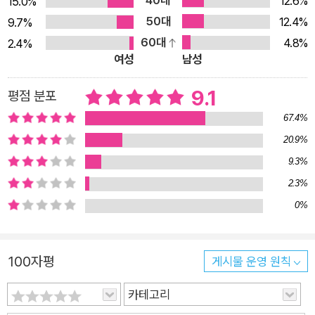
40대
12.6%
15.0%
남자들 사이의 우정이란 무엇인가? 남자는 어떻게 ‘관계’를 만들
50대
12.4%
9.7%
어가나? “남자들의 우정은 말로 하는 게 아니다”라는 잠언이 금
60대
4.8%
2.4%
과옥조처럼 받들어지는 남자끼리의 인간관계. 그러나 ‘진솔한 수
여성
남성
평적 대화’의 자리를 대신 차지한 관계 방식은 각자도생식 경쟁의
논리로, 더 ‘남자다운’ 이가 다른 이의 머리 위를 점하는 위계적
9.1
평점 분포
질서였다. ‘남자다움’을 증명하기 위해서는 상대보다 돈을 더 잘
67.4%
벌어야 하고, 성(性)적 행위를 더 욕망하고 탐닉해야 하며, 육체
20.9%
적으로도 지적으로도 상대방을 뛰어넘어야 한다. 성격은 ‘쿨’하고
9.3%
호탕해야 하며, 삶에서 일보다 더 중요한 것은 없어야 한다. 이외
2.3%
의 방식은 ‘남성적’이지 못한 것으로 치부되어 조롱과 모멸의 대
0%
상이 되고, 특히 ‘자기 감정을 솔직하게 고백하는 것’은 철저히 금
기시된다. “남성에게 삶은 일련의 남성성 경쟁이다. 남자다움은
다른 남자들을 성적, 육체적, 지적, 경제적으로 능가하는지에 따
100자평
게시물 운영 원칙
라 평가된다. 참, 식탁에서 고기를 써는 역할을 남성인 내가 고수
하려는 것도 같은 이유로 설명할 수 있다. … 그리고 자신의 감정
카테고리
에 대해 말하는 것보다 더 계집애스러운 짓은 없다.” 남성성을 향