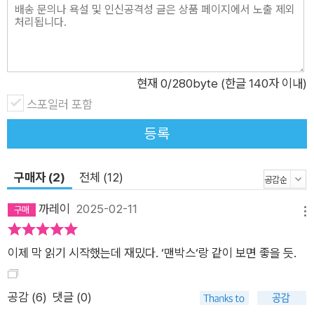
한 집착과 경쟁 하에서 남자들은 자신의 문제에 대해 도움을 청하
지도, 다른 남자의 문제에 대해 공감을 보내지도 않는다. 남자들
에게 삶의 문제란 ‘독립’적으로 ‘해결’해야만 하는 대상이며, 홀로
해결에 성공한 이는 성취를 이룬 ‘진짜 남자’로 거듭나고, 그러지
현재
0
/280byte (한글 140자 이내)
못한 이는 ‘패배자’로서 자취를 감춘다. 이처럼 ‘유해한’ 남성성
스포일러 포함
모델이 추종되는 남성 사회에서 남성 개인은 자신의 문제에 관해
등록
진지하게 이야기 나눌 사람을 찾지 못하기 때문에 위기 지점에 이
를 때까지 도움 없이 방치된다. 실제로 모벰버 재단의 2018년 조
구매자 (2)
전체 (12)
사에 따르면 영국 남성 응답자 3명 중 1명은 ‘가까운 친구가 없
다’고 말했고, 자신의 문제를 진지하게 의논할 수 있는 친구가 있
까레이
2025-02-11
메뉴
는지 물었을 때 거의 절반이 ‘아무도 떠오르지 않는다’고 답했다.
외로움이 남성을 죽이는 방식 남자들에게는 지금 무슨 일이 벌어
이제 막 읽기 시작했는데 재밌다. ‘맨박스‘랑 같이 보면 좋을 듯.
지고 있는가 ‘마음 둘 곳’을 찾지 못한 이들은 세대별로 다른 항로
를 향해 내달린다. 젊은 남성들은 온라인상에서 반페미니스트적
공감 (
6
)
댓글 (0)
남성계(Manosphere, 매노스피어) 커뮤니티를 구축하고 남자