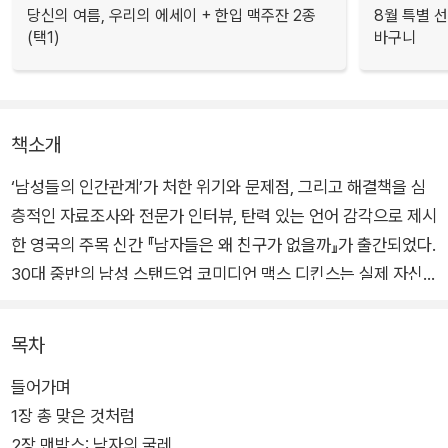
당신의 여름, 우리의 에세이 + 한입 맥주잔 2종
8월 특별 선
(택1)
바구니
책소개
‘남성들의 인간관계’가 처한 위기와 문제점, 그리고 해결책을 심
층적인 자료조사와 전문가 인터뷰, 탄력 있는 언어 감각으로 제시
한 영국의 주목 신간 『남자들은 왜 친구가 없을까』가 출간되었다.
30대 중반의 남성 스탠드업 코미디언 맥스 디킨스는 실제 자신
이 겪은 ‘인간관계 실종’ 사례를 바탕으로 현실과 이론을 넘나들
며 과시와 경쟁의 논리, 조롱과 모멸의 언어, 음주와 호색의 타성
목차
으로 점철된 남성집단의 문화와 그에 따른 남성들의 인간관계 문
들어가며
제를 성찰적으로 파고든다.
1장 총 맞은 것처럼
2장 맨박스: 남자의 굴레
타인과의 진솔한 대화와 정서적 공감에 미숙한 남성 개인들을 만