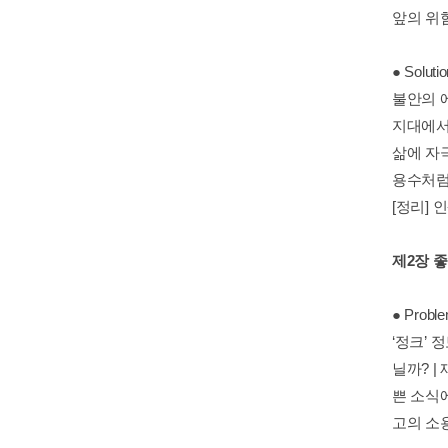
앞의 위
● Solutio
불안의 에
지대에서 
삶에 자극
용수처럼
[정리]
제2장 
● Probl
‘정크’ 
닐까? |
쁜 소식에
고의 소