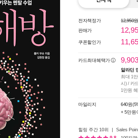
전자책정가
12,950
12,9
판매가
11,6
쿠폰할인가
9,90
카드최대혜택가
알라딘 
최대 1만
시) / 
1만원 
종이
미리
마일리지
640원(5
입니
+ 5만원
힐링 주간 10위
|
Sales Poin
9.8
100자평(