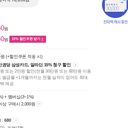
종이책 16,650원
원
50
원
50
10% 할인쿠폰 받기
원
3
원 (+할인쿠폰 적용 시)
만권당 삼성카드, 알라딘 15% 청구 할인
원 또는 2만원 할인(전월 30만원 또는 60만원 이용
카드 발급월 +1개월까지는 전월 실적이 없어도 최대
혜택 제공
책의
보기
%) +
멤버십(3~1%)
다.
이상 구매시 2,000원
t :
680
1)
리뷰(19)