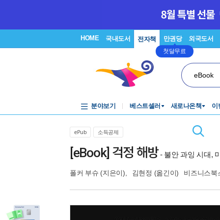
HOME
국내도서
만권당
외국도서
전자책
첫달무료
eBook
분야보기
베스트셀러
새로나온책
이
ePub
소득공제
[eBook] 걱정 해방
- 불안 과잉 시대,
폴커 부슈
(지은이),
김현정
(옮긴이)
비즈니스북