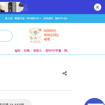
로그인
회원가입
마이페이지
고객센터
장바구니
(0)
일반
만화
로맨스
판타지/무협
BL