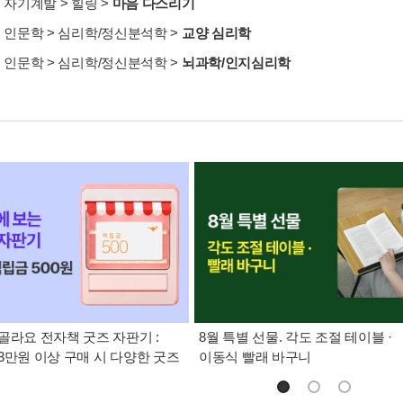
>
자기계발
>
힐링
>
마음 다스리기
>
인문학
>
심리학/정신분석학
>
교양 심리학
>
인문학
>
심리학/정신분석학
>
뇌과학/인지심리학
골라요 전자책 굿즈 자판기 :
8월 특별 선물. 각도 조절 테이블 ·
3만원 이상 구매 시 다양한 굿즈
이동식 빨래 바구니