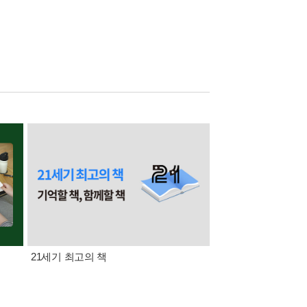
21세기 최고의 책
삼성카드가 쏜다! 알라