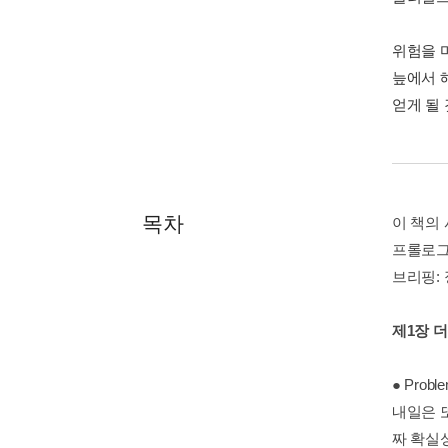
위험을 
늪에서 
얻게 될 
목차
이 책의
프롤로그
브리핑:
제1장 
● Probl
내일은 또
짜 확실성