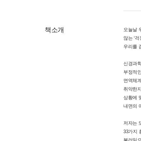
책소개
오늘날 
않는 ‘
우리를 
신경과학
부정적인
면역체계
취약한지
상황에 
내면의 
저자는 
33가지
불러일으