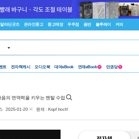
알라딘굿즈
온라인중고
중고매장
우주점
음반
블루레이
커피
벤트
전자책캐시
오디오북
대여eBook
연재eBook
만권당
N
N
 마음의 면역력을 키우는 멘탈 수업
스
2025-01-20
원제 : Kopf hoch!
전자책