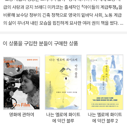
급의 사랑과 긍지 브래디 미카코는 출세작인 『아이들의 계급투쟁』을
비롯해 보수당 정부의 긴축 정책으로 영국의 밑바닥 사회, 노동 계급
의 삶이 무너져 내린 모습을 핍진하게 묘사한 여러 권의 책을 썼다. 그
자신이 일본의 빈곤 가정 출신으로 고교 시절 교복을 입은 채 아르바
이트를 하다가 담임교사에게 “요즘 일본에 그런 가난한 가정이 있을
이 상품을 구입한 분들이 구매한 상품
리 없다. 노는 데 쓸 돈이 필요한 거겠지”라는 이야기를 듣고는 ‘가난
한 사람은 일본에 있지 말아야 한다. 가난한 노동자임을 당당하게 노
래하는 펑크록의 나라 영국으로 가자’라고 마음먹고 1996년 영국에
정착했다. 영국에서도 여러 직업을 전전하며 뼛속까지 노동자의 정체
성으로 살아온 그는 “브래디 씨, 아저씨들 이야기를 써주세요”라는
편집자의 제안에 자신의 남편을 비롯한 베이비부머 세대 노동 계급
남성들의 이야기를 쓰기로 했다. 브래디 미카코는 폴 윌리스의 『해머
타운의 녀석들』(원제는 Learning to Labour: How Working Clas
s Kids Get Working Class Jobs로 한국에는 『학교와 계급 재생
영화에 관하여
나는 옐로에 화이트
나는 옐로에 화이트
산』이라는 제목으로 소개되었다)을 언급하며 책의 문을 연다. 1977
에 약간 블루
에 약간 블루 2
년에 출간된 이 책은 산업도시 해머타운의 10대 소년들을 참여관찰