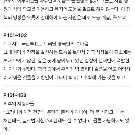
규모로 이루어진들 아무런 괴로움도 불편함도 없다. 그들은 사립 병
원과 사립 학교를 이용하고 복지의 도움을 필요로 하지 않는다. 이 정
책의 영향을 오롯이 감내해야 하는 사람은 바로 노동 계급, 즉 우리다.
(…) 마지막 보루라고 여겼던 도서관마저 폐쇄되었다. 정말로 정부는
이 빈민가를 버리는구나 싶었다. 설마 저 위에 계신 분들은 어리석은
P.101~102
민중은 책 따위 읽지 않을 거라 생각하는 걸까.
브렉시트 국민투표로 드러난 영국인의 속마음
그때 제마가 감정을 발산하는 모습을 보면서 영국 사람들이 평소에는
꺼내 보이지 않던, 깊은 곳에 묻어두고 있던 감정이 한꺼번에 폭발한
게 아닌가 싶었다. 영국 땅에서 우리가 땀 흘리며 슬픔을 안고 어렵사
리 키워온 것들을 이방인이 나타나 휙 하고 수확해 가는 것을 보고만
있을쏘냐. 이런 느낌의 분노, 아니 두려움에 가까운 어떤 감정.
증오. 분명 영국에 살고 있는 이민자들은 요즘 이런 것에 과민해졌다.
P.151~153
그것만으로도 브렉시트 찬반 투표는 결코 해서는 안 되는 유해한 것
최후의 저항자들
이었다. 영국 사람들의 속마음이 드러나는 바람에 우리 이민자들은
“그러니까 이건 건강과 돈만의 문제가 아니야. 더 큰 거라고. 나는 대
투표 이전처럼 그들을 믿어줄 수 없게 되었다.
처한테도, 글로벌 자본주의한테도 질 수 없다고. 물론 가담하지도 않
아.”