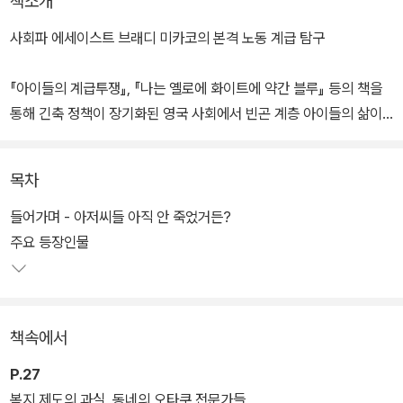
책소개
사회파 에세이스트 브래디 미카코의 본격 노동 계급 탐구
『아이들의 계급투쟁』, 『나는 옐로에 화이트에 약간 블루』 등의 책을
통해 긴축 정책이 장기화된 영국 사회에서 빈곤 계층 아이들의 삶이
얼마나 적나라한 차별과 혐오 아래 놓이는지를 가감 없이 보여준 브
래디 미카코가 이번에는 베이비부머 세대 노동 계급의 생활을 들여다
목차
보았다. 한국 사회에 이른바 ‘아저씨’에 대한 부정적인 인식이 존재하
듯이 영국 사회에는 백인 노동 계급 중장년 남성에 대한 혐오와 멸시
들어가며 - 아저씨들 아직 안 죽었거든?
가 만연하다. 한때 영국 정치를 움직이는 힘이자 대중문화의 발원지
주요 등장인물
였던 노동 계급은 어쩌다 여성과 이민자를 차별하고, 세금을 축내며,
청년의 일자리를 빼앗고, EU 탈퇴에 찬성표를 던지는 사회의 골칫거
리로 전락하고 말았을까.
책속에서
이민자이자 노동자로서 25년 이상 영국에 거주해온 브래디 미카코는
P.27
자동차 파견 수리공, 택시 운전기사, 마트 점원, 도장공, 택배 기사 등
복지 제도의 과실, 동네의 오타쿠 전문가들