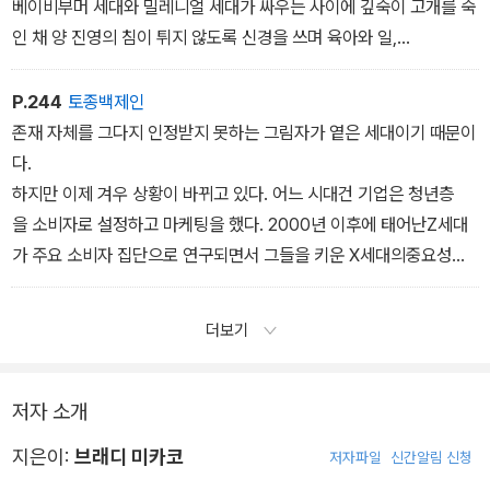
노동 계급에 ‘백인‘을 붙이거나 그것을 문화적 계층이라고 선전하
베이비부머 세대와 밀레니얼 세대가 싸우는 사이에 깊숙이 고개를 숙
고 싶어 한다˝라고 보수당에 조언한 적이 있다.
는 것은 가난한 계급의 분열을 조장해 서로 싸움을 붙여두면, 정권
인 채 양 진영의 침이 튀지 않도록 신경을 쓰며 육아와 일,
최근 몇 년간 ‘뒤처진 사람들‘로 주목받은 노동 계급은 사회가 변하
과 정치인들 쪽으로 분노를 돌리지 않으리라 생각한 위정자들의 지혜
사회의 잡다한 일, 사무적인 일 같은 것을 해내며 담담하게 소박하
는 속도와 세계화가 초래한 공동체의 변화를 따라가지 못하는사람들
일지도 모른다. 이런 것은 예전부터 ‘DIVIDE &RULE(분할과 동
게 세상을 돌아가게 하는 세대가 X세대다. 실제로 사회의 중심이 되
P.244
토종백제인
로 끈끈한 유대감이 있던 ‘좋았던 옛날‘을 추억하며 노동계급의 가치
치)‘이라 불려왔다. 그렇다면 노동 계급은 UNITE& FIGHT(연대
어 커뮤니티를 운영하는 나이가 된 세대니까.
존재 자체를 그다지 인정받지 못하는 그림자가 옅은 세대이기 때문이
관을 중시한다는 것이다.
와 투쟁)‘이다. 오, 멋진 라임이잖아!
나도 일단은 X세대에 속해 있으니 아무래도 호의적인 눈으로바라보
다.
노동 계급의 세력이 약해진 현대에 바람직한 노동계급의 모습이란 다
는 것인지도 모르겠다. 그것도 그렇지만, 최근의 영국을보면서 나
하지만 이제 겨우 상황이 바뀌고 있다. 어느 시대건 기업은 청년층
양한 인종, 젠더, 성적 취향, 종교, 생활습관과 문화를 가진, 그럼에
는 X세대에 좀 더 애정을 느끼게 된 것 같다(보리스 존슨총리도 X세
을 소비자로 설정하고 마케팅을 했다. 2000년 이후에 태어난Z세대
도 ‘돈과 고용‘이라는 하나의 점에서 이어지는 집단일것이다.
대가 아니냐고 하는 사람들에게는 그는 1964년에 태어났으니 베이
가 주요 소비자 집단으로 연구되면서 그들을 키운 X세대의중요성에
비부머 세대의 마지막 해에 태어난 독기 어린 불꽃이라 주장하고 싶
도 주목하게 되었다.
다. 하지만 데이비드 캐머런 전 총리는 X세대에 속하므로 이쪽에 관
2019년 7월 29일자 블룸버그의 기사 리얼리티 바이츠 백 : z세대
더보기
해서는 말을아끼고 싶기는 하다).
를 제대로 이해하려면 그들의 부모를 보라」에 따르면, 세대동역학센
(5) 2세대를 키운 X세대X세대는 종종 ‘주목받지 못한 세대unsun
터에서 Z세대 연구를 수행하고 있는 제이슨 도시는 Z세대에 관해 ˝그
g generation(음지에서 일하는, 잘 알려지지 않은 세대)‘라고 일컬
들은 단순히 밀레니얼 세대의 극단적인 버전이 아니었다. 전혀 다
저자 소개
어진다. 베이비부머 세대와밀레니얼 세대 사이에 끼어 사회적 영향력
른 세대다. 그렇게 된 주요한 이유는 부모가 그들을 어떻게 키웠는가
지은이:
브래디 미카코
저자파일
신간알림 신청
이 없는 세대랄까.
에 달려 있었다˝라고 말했다. 아디다스와 맥도날드, 도요타를 고객으