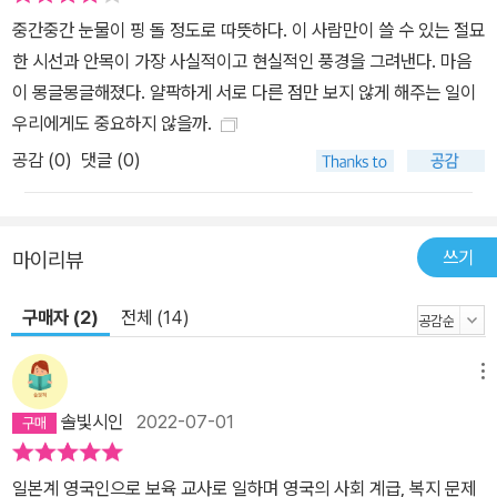
츠를 신은 채 어린이 놀이방 한구석에 앉아 책을 읽는 모습에 저자는
중간중간 눈물이 핑 돌 정도로 따뜻하다. 이 사람만이 쓸 수 있는 절묘
‘과연 이것이야말로 긴축 재정에 항거하는 민중의 모습이로군’(72
한 시선과 안목이 가장 사실적이고 현실적인 풍경을 그려낸다. 마음
쪽) 하며 감탄한다. 항거하는 와중에 놀이방을 방문한 아이들과 엄마
이 몽글몽글해졌다. 얄팍하게 서로 다른 점만 보지 않게 해주는 일이
들을 살뜰히 챙기는 스티브는 ‘브렉시트에 찬성하는 꼴통 보수 아저
우리에게도 중요하지 않을까.
씨’라는 말로 단정 지을 수 없는 한 사람의 복잡하고 다채로운 면모를
공감 (
0
)
댓글 (0)
보여준다. EU 이민자의 유입을 제한해야 한다고 주장하는 강경한 브
렉시트파이지만 생애 첫 노동 쟁의에 나서는 조카와 프랑스인 이민자
인 그 연인을 위해 플래카드 만드는 법과 노동조합의 힘을 알려주는
쓰기
마이리뷰
사이먼, 싱글 맘으로 온갖 육체노동을 하며 가족의 생계를 책임지다
가 공영 주택지에서 죽을 수는 없다며 혼자 힘으로 집 전체를 뜯어 고
구매자 (2)
전체 (14)
쳐 내놓은 60대 여성 재키, 술고래에 축구광에 화려한 여성 편력을
자랑하다 말년에는 베트남 여성을 영국에 불러들여 임종까지 지키게
메뉴
한 ‘전형적인’ 아저씨이지만 다운증후군 조카를 끔찍이 아끼던 대니
솔빛시인
2022-07-01
등 이 책의 등장인물은 누구 하나 단순하지 않다. 브렉시트에 찬성하
는 배외주의자, 연금을 받으며 유유자적하게 사는 퇴직자, 토할 때까
일본계 영국인으로 보육 교사로 일하며 영국의 사회 계급, 복지 문제
지 맥주를 마시다 폭력을 휘두르는 백인 남성 노동자 같은 한 가지 이