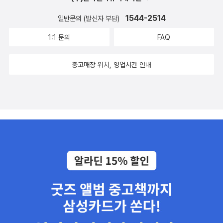
은 우리나라도 마찬가지다. 작가 말대로 ‘그들은 칭찬할 수 없는 삶’을
영국의 세대론과 계급론을 두루 소개한다. 이 책의 주인공들이 속한
1544-2514
일반문의 (발신자 부담)
살지만 이 땅에서 같이 사는 사람들이기에 저자의 애증에 공감했다.
베이비부머 세대를 비롯해 X세대, Z세대 등 그 앞뒤에 놓인 여러 세
박정희를 신봉하는 내 아버지도 2번을 찍었지만 다정한 이웃도 다 같
1:1 문의
FAQ
대의 특징을 개괄하면서 이들이 갈등을 빚는 지점과 그것을 부추긴
은 사람들이고 같이 살아가야 한다.책을 다 읽고 덮으니 ‘인생이 우리
사회경제적 배경을 지적한다. 아울러 여전히 계급의식이 굳건한 영국
중고매장 위치, 영업시간 안내
를 속일지라도’라는 제목이 와닿는다. 그들이 지지하는 정치가 우리
사회에서 계급이 어떻게 세분화하고 있는지 소개하며, 현재 영국에서
를 속일지라도 자신의 신념을 꺾을 수 없는 것. 그들을 혐오하는 것만
가장 문제시되고 있는 백인 노동 계급의 교육 및 문화적 상황을 상세
으로는 아무것도 해결되지 않는다. 재밌으면서도 여운 있고 가치있는
히 다룬다. 지적인 ‘워킹 클래스 히어로’가 대중문화를 이끌어가던 시
책은 흔하지 않다. 그런 책을 꾸준히 내는 브래디 미카코 작가의 저서
대는 저물고 이제 백인 노동 계급은 성적이 가장 낮고 향상심도 없는,
가 앞으로도 계속 나오길 바라며, 이 책과 비슷한 시기에 쓴 #나는옐
사회적 지원이 필요한 사람들이 되었다. 그러나 저자는 이런 논의가
로에화이트에약간블루 와 혐오하지 않고 세상을 사는 힌트가 될 #타
거듭될수록 백인이 아닌 노동자의 처지는 잊히거나 무시된다는 사실
인의신발을신어보다 도 추천한다.
또한 함께 언급한다. ‘노동 계급’이라는 말에 습관적으로 ‘백인’이 붙
게 되면 “노동 계급은 문신을 잔뜩 새긴 인종차별주의자”와 같은 부
정적 편견이 강화될 뿐만 아니라, 반대로 노동 계급 안에서 이민자의
존재를 배제하게 된다는 것이다. 저자는 노동 계급에 ‘백인’을 붙이고
그들의 부정적 면모를 강조해 악마화하는 것, 그럼으로써 이민자들이
스스로를 노동 계급이 아니라고 여기게 하는 것은 “가난한 계급의 분