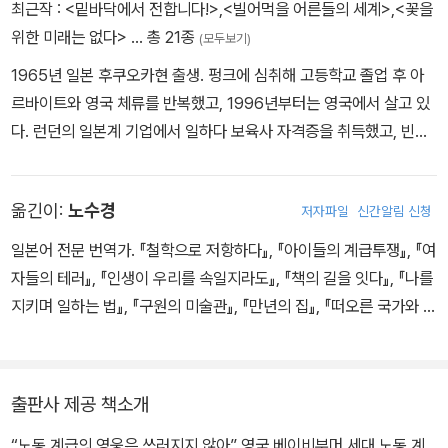
로 둔 그는 부모의 양육 방식이 다음 세대의 노동과 씀씀이, 교육관
최근작 :
<밑바닥에서 전합니다!>
,
<빌어먹을 어른들의 세계>
,
<꽃을
에 영향을 미친다고 했다.
위한 미래는 없다>
… 총 21종
(모두보기)
X세대는 베를린 장벽의 붕괴, 걸프전쟁, 챌린저호 폭발 사고등을 목
1965년 일본 후쿠오카현 출생. 펑크에 심취해 고등학교 졸업 후 아
격했다. 그들이 어린이였던 1970년대는 이혼이 급증한 시대이기
르바이트와 영국 체류를 반복했고, 1996년부터는 영국에서 살고 있
도 하다. 경제적으로는 점차 글로벌화가 진행되어 경쟁이극심해졌
다. 런던의 일본계 기업에서 일하다 보육사 자격증을 취득했고, 빈곤
고, 노동 환경도 열악해지는 가운데 이들은 사회인으로서 살아왔
지역의 탁아소에서 일하며 작가 활동을 시작했다. 『아이들의 계급투
다. 그런 X세대의 양육을 미국 라이트주립대학교의 코
쟁』으로 2017년 제16회 신초다큐멘터리상을 수상했고, 2018년 오
옮긴이:
노수경
저자파일
신간알림 신청
야 소이치 기념 일본 논픽션 대상 최종 후보에 올랐다. 『나는 옐로에
화이트에 약간 블루』로 2019년 제73회 마이니치출판문화상 특별상,
일본어 전문 번역가. 『철학으로 저항하다』, 『아이들의 계급투쟁』, 『여
제2회 서점대상 논픽션 부문 대상 등을 수상했다. ‘나는 옐로에 화이
자들의 테러』, 『인생이 우리를 속일지라도』, 『책의 길을 잇다』, 『나를
트에 약간 블루’ 시리즈는 일본에서 총 100만 부 이상 판매되었다. 그
지키며 일하는 법』, 『구원의 미술관』, 『만년의 집』, 『떠오른 국가와 버
밖에 지은 책으로 『빌어먹을 어른들의 세계』 『꽃을 위한 미래는 없
려진 국민』 등을 옮겼다.
다』 『양손에 토카레프』 『나는 옐로에 화이트에 약간 블루 2』 『인생이
우리 를 속일지라도』 『타인의 신발을 신어보다』 『여자들의 테러』 등
출판사 제공 책소개
이 있다.
“노동 계급의 영웅은 쓰러지지 않아” 영국 베이비부머 세대 노동 계