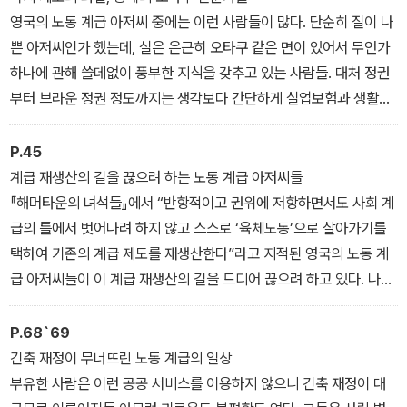
자신이 오랜 시간 교류해온 노동 계급 사람들의 이야기를 스물한 편
영국의 노동 계급 아저씨 중에는 이런 사람들이 많다. 단순히 질이 나
의 에세이에 담았다. ‘모든 악의 근원은 아저씨’라는 듯 세상은 이들을
쁜 아저씨인가 했는데, 실은 은근히 오타쿠 같은 면이 있어서 무언가
한 덩어리로 묶어 비난하지만, 저자는 이들 한 사람 한 사람이 걸어온
하나에 관해 쓸데없이 풍부한 지식을 갖추고 있는 사람들. 대처 정권
삶의 궤적과 노동 현장의 변화를 구체적으로 서술하며 이해의 발판을
부터 브라운 정권 정도까지는 생각보다 간단하게 실업보험과 생활보
마련한다. 정부가 밑바닥 사회를 더 이상 책임지지 않겠다고 선언한
호수당을 받을 수 있었기 때문에 노동 계급의 도시에는 일하지 않고
긴축의 시대에 노동 계급의 긍지와 자부심, 체념과 좌절을 품은 채 살
어슬렁어슬렁 돌아다니는 사람들이 제법 있었다. 그런데 이것이 생각
P.45
아가는 사람들의 이야기는 세대론이나 계급론이 다 담지 못하는 생활
지도 못한 풍요로운 과실을 맺은 것이다. 실업보험의 과실 가운데 하
계급 재생산의 길을 끊으려 하는 노동 계급 아저씨들
현장의 복잡다단한 풍경을 보여준다. 특정 세대나 집단이 비난의 대
나라고 할 수 있는 사람이 우리 동네의 ‘지역사 연구자’ 스티브였다.
『해머타운의 녀석들』에서 “반항적이고 권위에 저항하면서도 사회 계
상이 되었을 때 그 뒤에 놓인 정치사회적 맥락을 살피면서도 개인의
급의 틀에서 벗어나려 하지 않고 스스로 ‘육체노동’으로 살아가기를
삶을 지우지 않는 방식으로 그들을 이해해보려는 저자의 성숙한 시선
택하여 기존의 계급 제도를 재생산한다”라고 지적된 영국의 노동 계
이 빛을 발하는 책이다.
급 아저씨들이 이 계급 재생산의 길을 드디어 끊으려 하고 있다. 나보
다 출세하라면서 계급 재생산의 길을 끊어내려 한 아버지들은 이전에
도 많이 있었을 것이다. 하지만 최근 그들이 하는 말에는 “이제 우리
P.68`69
가 하는 일은 없어질 것이다”라는 궁지에 몰릴 대로 몰린 현실감이 있
긴축 재정이 무너뜨린 노동 계급의 일상
었다.
부유한 사람은 이런 공공 서비스를 이용하지 않으니 긴축 재정이 대