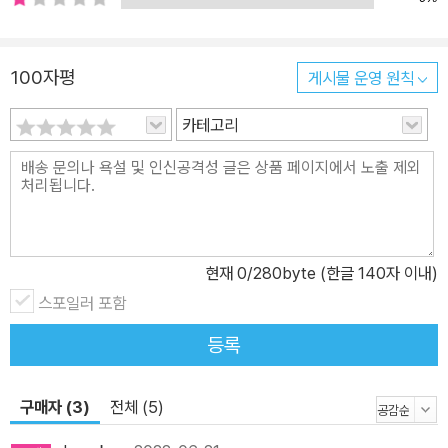
난 속에서도 끝끝내 노동조합의 힘을 믿고, 복지국가 시절의 마지막
유산인 NHS(국가보건서비스)를 아끼며, 노숙자나 이민자 등 곤경에
100자평
게시물 운영 원칙
처한 이웃을 보호하는 이들의 모습에서 영국 사회에 면면히 이어지는
‘계급의식’의 구체적 얼굴을 엿볼 수 있다. 계급이라는 주제를 잘 꺼내
카테고리
지 않는 한국 사회에 록과 술, 중장년의 서글픔을 더해 부담스럽지 않
게 계급 이야기를 건네는 책이다. 세대론과 계급론 사이로 미끄러지
는 밑바닥 사회의 생활과 노동, 강인함과 취약함에 관한 이야기 브래
디 미카코는 “아저씨들이라고 해서 다 결이 같은 한 덩어리는 아니다.
노동 계급 아저씨들도 자세히 들여다보면 여러 종류의 사람들이 있어
현재
0
/280byte (한글 140자 이내)
서 대충 하나로 묶을 수 없다는 것을 나는 안다”(7쪽)라면서 자신이
스포일러 포함
오래 만나고 겪은 노동 계급 ‘아저씨들(그리고 아줌마들)’의 이야기를
펼쳐놓는다. 60대의 자동차 파견 수리공 출신 레이는 30대의 수완
등록
좋은 사업가이자 세 아이의 엄마인 레이철과 파트너가 되어 전업주부
로 살다가 브렉시트 찬반 국민투표를 계기로 사이가 틀어진다. 이민
구매자 (3)
전체 (5)
자들이 몰려오고 국경과 주권이 흐릿해지는 게 싫었던 레이가 찬성표
를 던지자, 이민자들을 고객으로 상대하며 사업 확장의 야망을 불태