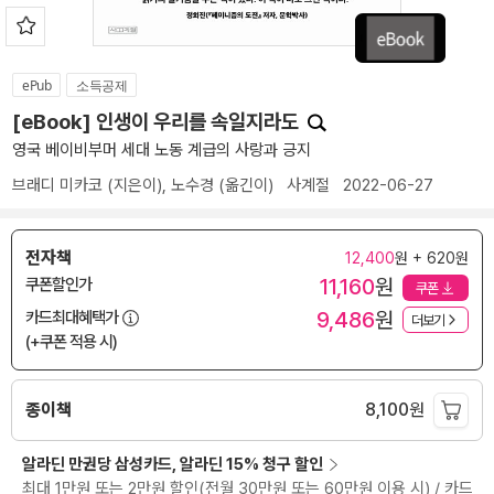
ePub
소득공제
[eBook] 인생이 우리를 속일지라도
영국 베이비부머 세대 노동 계급의 사랑과 긍지
브래디 미카코
(지은이),
노수경
(옮긴이)
사계절
2022-06-27
전자책
12,400
원 + 620원
11,160
원
쿠폰할인가
쿠폰
9,486
원
카드최대혜택가
더보기
(+쿠폰 적용 시)
종이책
8,100
원
알라딘 만권당 삼성카드, 알라딘 15% 청구 할인
최대 1만원 또는 2만원 할인(전월 30만원 또는 60만원 이용 시) / 카드