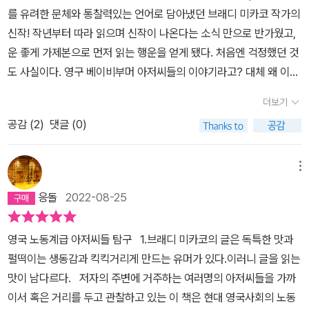
를 유려한 문체와 통찰력있는 언어로 담아냈던 브래디 미카코 작가의
미지에 딱 들어맞는 사람도 없다. 브래디 미카코는 이 미워할 수 없는
신작! 작년부터 따라 읽으며 신작이 나온다는 소식 만으로 반가웠고,
인물들의 희로애락을 통해 세대나 계급을 규정하는 이론들이 다 담지
운 좋게 가제본으로 먼저 읽는 행운을 얻게 됐다. 처음엔 걱정했던 것
못하는 밑바닥 사회의 강인함과 취약함을 생동감 있게 보여준다. 전
도 사실이다. 영구 베이비부머 아저씨들의 이야기라고? 대체 왜 이
작 『타인의 신발을 신어보다』에서 상세히 고찰한 ‘엠퍼시empath
이야기를 쓴 거지 궁금했던 것도 잠시, 한 번 읽기 시작하면 손에서 놓
y’를 그 스스로 유감없이 발휘한 책이라고 할 수 있다. “긴축 재정이
더보기
을 수 없는 50년대 초중반에 태어난 ‘웃픈’아저씨들의 이야기가 이어
란 놈은 죄가 많다” 밑바닥에서 바라본 영국 사회의 어제와 오늘 영국
공감 (
2
)
댓글 (0)
진다. 중년에 인연을 만나 파트너의 아이들을 정성껏 돌보며 살았으
사회에 세대 갈등, 노동 계급에 대한 혐오, 브렉시트 찬반을 둘러싼 대
나 브렉시트 때문에 사이가 안 좋아진 레이. 그렇다. 이 책이 쓰여진
립이 극심해진 이유는 무엇일까. 저자는 특정 그룹을 비난하는 것은
시기는 브렉시트를 국민 투표로 정한 2018년과 2019년 그때다. 작
사회 전체에 여유가 없기 때문이며, 이는 대처 정부 이래로 보수당 정
메뉴
가의 남편 친구들은 베이비부머 영국 노동계급세대로 모두 브렉시트
권이 강화해온 긴축 재정의 결과라고 말한다. 이 책의 1부에 등장하는
응돌
2022-08-25
에 찬성했다. 작가는 이 세대를 들여다보기로 한다. 그들은 왜 찬성했
인물들의 삶이 안정적인 궤도를 이탈하여 동요하고 하강하는 데는 어
고, 어떤 생각을 갖고 있는 걸까?우리나라에선 몇년 전부터 아저씨를
김없이 긴축 재정의 여파가 자리하고 있다. 견디기 힘든 두통이 수개
영국 노동계급 아저씨들 탐구 1.브래디 미카코의 글은 독특한 맛과
연민하는 내용이 여러 매체에서 나왔다. 그 매체들을 본 건 거의 없지
월간 지속되는데도 절대로 민간 의료 시설에는 갈 수 없다며 끝끝내
펄떡이는 생동감과 킥킥거리게 만드는 유머가 있다.이러니 글을 읽는
만 흐름에 질려 이 책도 비슷한 얘기가 아닐까 잠시 생각했다. 하지만
NHS 진료를 기다리는 저자 남편의 에피소드는 영국 노동 계급의 N
맛이 남다르다. 저자의 주변에 거주하는 여러명의 아저씨들을 가까
작가는 팝과 일본 음악 등 여러 음악을 BGM삼아 이들의 이야기를
HS에 대한 집착에 가까운 애정을 보여준다. 재정이 고갈되어 온갖
이서 혹은 거리를 두고 관찰하고 있는 이 책은 현대 영국사회의 노동
편견없이 담아낸다. 전작에선 보육 교사의 경력과 아이를 키우며 느
방법으로 환자를 밀어내는 NHS는 국가 의료제도로서 기능하지 못