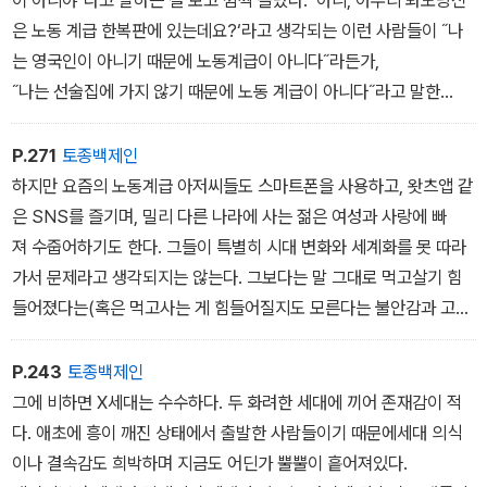
노동조합의 약화로 기업의 힘이 비대해진 현 상황에서 악화된 고용조
은 노동 계급 한복판에 있는데요?‘라고 생각되는 이런 사람들이 ˝나
건과 임금으로 인해 생활고를 겪고 있다는 점 등일 것이다.
는 영국인이 아니기 때문에 노동계급이 아니다˝라든가,
나는 나 자신을 이민 노동자라 여긴다. 그래서 청소노동자로
˝나는 선술집에 가지 않기 때문에 노동 계급이 아니다˝라고 말한
다. 외국인 노동자 거의 대부분이 이렇게 ‘강 건너 불구경‘ 식으로 생
각하는데, 이는 계급을 경제적 계층이 아닌 문화적 계층이라 여기
P.271
토종백제인
기 때문이다. 그리고 사람들이 이렇게 착각하도록 만드는것은 정
하지만 요즘의 노동계급 아저씨들도 스마트폰을 사용하고, 왓츠앱 같
치 세력과 언론이다.
은 SNS를 즐기며, 밀리 다른 나라에 사는 젊은 여성과 사랑에 빠
노동 계급은 백인으로만 이루어진 집단이 아니다. 흑인, 파키스탄
져 수줍어하기도 한다. 그들이 특별히 시대 변화와 세계화를 못 따라
인, 인도인, 중국인, 필리핀인 등이 포함되어 있고, 유럽 전역에
가서 문제라고 생각되지는 않는다. 그보다는 말 그대로 먹고살기 힘
서 온 사람들도 있다. 이런 사실이 널리 알려졌다면 우익 정당UKIP
들어졌다는(혹은 먹고사는 게 힘들어질지도 모른다는 불안감과 고
의 전 대표 나이절 패라지의 ˝이민자는 노동 계급의 적˝ 같은 언설
용 조건이 악화되어 생활수준이 점점 내려가고있다는 것, 즉 자기 발
이 널리 지지를 받지는 못했을 것이다.
밑의 생활이 문제다.
P.243
토종백제인
보수당은 EU 탈퇴는 중상류 계급과 노동 계급의 문화 투쟁이라고 이
그렇기 때문에 백인 노동자와 이민 노동자가 연대하는 것은 불가능
그에 비하면 X세대는 수수하다. 두 화려한 세대에 끼어 존재감이 적
해하고 있다. 보수 성향 연구소인 온워드에서는 ˝유권자들은 자주, 자
한 이야기가 아니다. 어떤 인종, 문화, 종교, 젠더든 같은 지역에서 같
다. 애초에 흥이 깨진 상태에서 출발한 사람들이기 때문에세대 의식
립이나 선택 가능성 혹은 계급 간 이동성을 추구하지 않는다. 그들
은 수입으로 일하는 한 경제적인 문제는 공통의 경험이기 때문이다.
이나 결속감도 희박하며 지금도 어딘가 뿔뿔이 흩어져있다.
은 자신과 가족, 친지, 영국의 기업을 근대적인 세상으로부터 지키