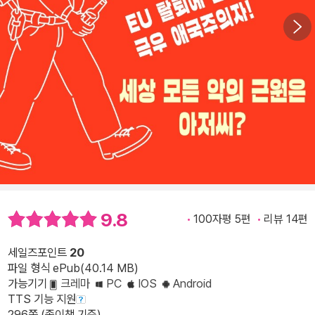
9.8
100자평 5편
리뷰 14편
세일즈포인트
20
파일 형식 ePub(40.14 MB)
가능기기
크레마
PC
IOS
Android
TTS 기능 지원
296쪽 (종이책 기준)