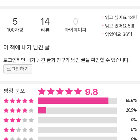
방식으로 조사하여 ‘노동 계급의 아이들은 반항적이며 권위에 저항하
는데 왜 스스로 육체노동을 선택하여 전형적인 노동 계급의 일원이
읽고 싶어요 13명
5
14
0
되고 마는가’를 밝힌 작업이었다. 40여 년이 흐르는 동안, 그 소년들
읽고 있어요 5명
100자평
리뷰
마이페이퍼
은 어떤 어른이 되어 어떤 인생을 살았을까. 마침 남편과 그 친구들이
읽었어요 36명
‘해머타운의 녀석들’과 또래인지라, 브래디 미카코는 그들 한 사람 한
이 책에 내가 남긴 글
사람의 직업과 생활환경, 인생의 경로가 어떻게 변해왔는지를 서술하
로그인하면 내가 남긴 글과 친구가 남긴 글을 확인할 수 있습니다.
며 영국 노동 계급의 어제와 오늘을 되짚는다. 리바이스 청바지에 닥
터 마틴 부츠를 신고 양껏 맥주를 마시다 젊은 동양 미인과 사랑에 빠
로그인하기
지기도 하는 변두리 아저씨들의 에피소드로도 읽히는 이 책은 실은
영국 노동 계급의 삶을 지탱하는 긍지와 자부심, 어떤 상황에서도 꿋
9.8
평점 분포
꿋하게 살아내는 강인한 생명력에 관한 이야기이다. “뭐, 그래도 죽지
89.5%
는 않겠지. 우리 대처 시대에도 살아남았잖아”(287쪽)라는 저자 남
10.5%
편의 말처럼, 이들은 영국이 전후 ‘요람에서 무덤까지’의 복지사회를
0%
지나 각자도생의 긴축 시대로 접어들고, 글로벌 자본주의의 격랑 속
에서 브렉시트를 감행하기까지 택시를 몰고 자동차를 수리하고 도장
0%
일을 하며 생활 세계를 지켰다. 젊은 세대의 앞길을 가로막는다는 비
0%