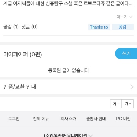
계급 아저씨들에 대한 심층탐구 소설 혹은 르뽀르타쥬 같은 글이다.
낀 생각, 경험이 객관적이면서 독자로 생각하게 만드는 여운이 좋았
하게 된 지 오래다. 그러나 NHS에 대한 영국 서민들의 뜨거운 마음
챕터 별 각각의 대상에 대한 독립적인 글이면서도 후반에 갈수록 지
는데 이 책도 그렇다. 이민자들이 우리 일을 뺏어간다고 생각하고 치
만큼은 계속되어 브렉시트 찬반 투표에서 어마어마한 영향력을 발휘
더보기
류가 합쳐지듯 하나로 모아져 영국사회의 단면을 훌륭히 보여주는 좋
안을 염려해 방범대를 조직하는 그들의 이면에는 지역 도서관에서 봉
했다. EU에서 탈퇴하면 EU로 나가는 분담금을 NHS로 돌릴 수 있
공감 (
1
)
댓글 (0)
은 글이 된다. 2.전작 <아이들의 계급투쟁>, <나는 옐로에 화이트
사하고 사랑하는 사람 때문에 울고 웃는 모습도 있다. 처음으로 웃음
다는 탈퇴파의 대대적인 선전에 찬성표를 던지고 만, 우파도 좌파도
에 약간 블루> 등에서도 저자가 지속적으로 얘기하고 있는 “AUSTA
이 터진 장면은 돌아선 아내의 마음을 되돌리기위해 한자로 진심을
아닌 사람들이 많았다. 세간의 인식처럼 배외주의자에 극우 애국주의
RITY MEASURES(긴축정책)” 내용이 이 책에서도 계속된다.피상
담아 타투하는 장면. 어떤 한자를 새겼는지 직접 확인하시라. 트럼프
자라서가 아니라, ‘NHS가 개선된다’라고만 하면 무조건 믿고 싶을
쓰기
마이페이퍼 (0편)
적으로 만 알고 있는 ‘긴축정책’이 노동계급, 우리고 말하면 서민대중
전 대통령 영국 반대 시위에 앞장서 방송에도 나오는 걸 보면, 참 이분
만큼 비참한 상황에 놓인 사람들이 탈퇴를 택한 것이다. 런던의 명물
들에게 얼마나 치명적으로 파국적인 영향을 미치는지 실감할 수 있
들 못말린다 못말려 라는 소리가 절로 나온다. 중간엔 베이비부머 세
블랙캡과 새롭게 등장한 배차 서비스 우버의 대립을 통해서도 인종과
등록된 글이 없습니다
다. 먼 나라 얘기만이 아니다. 3.단편인 듯 하면서도 이야기가 이어
대의 여성들 이야기도 나온다. 카누가 취미인 로라, 양극성 장애로 힘
계급, 글로벌리즘과 배외주의가 복잡하게 뒤엉킨 영국의 현재를 확인
지는 연작장편 같은 이 책은 내용을 미주알 고주알 말해봐야 책의 진
들지만 직접 집을 리모델링하는 재키. 작가는 이 사람은 잘못했다 잘
할 수 있다. 백인 영국인이 주로 운전하는 블랙캡과 운전기사의 다수
반품/교환 안내
가를 나타낼 수 없다.직접 읽어야 한다. 이런 책은 돈을 내고 혼자서
했다 말하지 않고 독자가 판단하게 한다. 2부에 나오는 영국의 계급
가 이민자인 우버의 대립에 인종차별적 발언과 영국 국기가 등장하
재미나게 읽어야 한다.
과 시대 배경에 대한 이야기는 이들을 이해하는데 도움을 준다. 재미
고, 블랙캡 운전기사 대부분이 EU 탈퇴를 지지하면서 블랙캡은 배외
있는 건 이 계급이 우리나라와도 거의 비슷하게 맞아떨어진다는 점이
주의의 온상처럼 여겨지게 되었다. 그러나 뜻밖에도 진보를 자처하는
다. 시대는 이들에게 물러나라고 하지만 작가가 그들을 들여다본 건
노동당은 국내 노동자의 처우가 악화된다며 우버에 반대한다. 오른쪽
로그인
전체 메뉴
회사 소개
출판사 안내
PC 버전
하나로 뭉쳐 생각할 게 아니고 세세히 살펴봐야 영국의 역사와 앞으
과 왼쪽의 구별이 간단치 않게 된 시대를 단적으로 보여주는 사례다.
로 우리가 함께 살아갈 수 있을지 실마리가 보이기 때문일 거다. 이 점
(주)알라딘커뮤니케이션
브래디 미카코는 책의 2부에서 이러한 현실을 설명하는 데 동원되는