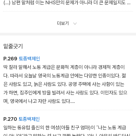
(…) 남편 말처럼 이는 NHS만의 문제가 아니라 더 큰 문제일지도 모
른다. 대처리즘에 반대하는 것도, 글로벌리즘에 반대하는 것도, EU
탈퇴도 전부 이어져 있고 얽혀 있다. 해머타운의 아저씨 세대는 현 사
더보기
회에 최후의 저항을 하고 있는지도 모르겠다.
밑줄긋기
P.269
토종백제인
딱 잘라 말해서 노동 계급은 문화적 계층이 아니라 경제적 계층이
다. 따라서 오늘날 영국의 노동계급 안에는 다양한 인종이있다. 젊
은 사람도 있고, 늙은 사람도 있다. 공영 주택에 사는 사함이 있는
가 하면, 집주인에게 방을 빌려서 사는 사람도 있다. 이민자도 있으
며, 영국에서 나고 자란 사람도 있다.
즉 노동 계급 안에는 상당한 다양성이 존재한다. 이 다양한 사람들
이 노동자로서 겪은 공통의 경험이 이들을 같은 계급으로 만든다. 이
P.270
토종백제인
들이 겪은 같은 경험이란 보수당의 긴축 재정으로 공공서비스와 복지
일하는 동유럽 출신의 한 여성(아들 친구 엄마)이 ˝나는 노동 계급
가 삭감되어 경제적으로 어려움을 겪고 있다는 점,
이 아니야˝라고 말하는 걸 보고 깜짝 놀랐다. ‘아니, 아무리 봐도당신