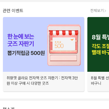
관련 이벤트
전체보기
취향껏 골라요 전자책 굿즈 자판기 : 전자책 3만
8월 특별 선
원 이상 구매 시 다양한 굿즈
바구니