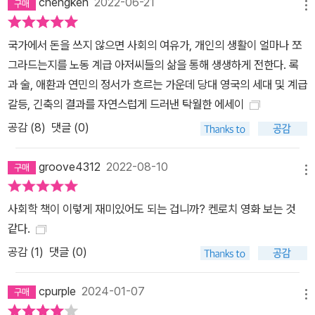
chengken
2022-06-21
메뉴
우던 레이철은 불같이 화를 낸다. 복지국가의 청년이었던 레이와 신
자유주의의 적자 레이철은 생활과 노동에 대해 완전히 다른 가치관을
국가에서 돈을 쓰지 않으면 사회의 여유가, 개인의 생활이 얼마나 쪼
드러내는데, 이는 현재 영국 사회가 겪고 있는 세대 갈등의 일면이기
그라드는지를 노동 계급 아저씨들의 삶을 통해 생생하게 전한다. 록
도 하다. 결국 레이철은 떠나고 레이는 잠시 흔들리지만 “절망 같은
과 술, 애환과 연민의 정서가 흐르는 가운데 당대 영국의 세대 및 계급
낭만적인 것은 위쪽 계급 놈들이나 하는 거야”(132쪽)라며 마음을 잡
갈등, 긴축의 결과를 자연스럽게 드러낸 탁월한 에세이
고 일자리를 구한다. 브래디 미카코는 이를 ‘노동 계급의 합리성’에서
공감 (
8
)
댓글 (0)
나온 체념이라고 표현한다. 마트에서 일하는 스티브는 이민자의 증가
를 우려하며 브렉시트에 찬성하는 입장이지만, 이미 영국에 들어와
groove4312
2022-08-10
사는 이민자들은 존중해야 한다는 신념을 가진 사람이다. 그래서 동
메뉴
네의 10대들이 중국인들을 괴롭히자 야간 순찰대를 조직해 그들을
사회학 책이 이렇게 재미있어도 되는 겁니까? 켄로치 영화 보는 것
보호한다. 정부가 빈민가를 방치한다면 우리 스스로 우리를 돌보겠다
같다.
며 상호 부조의 정신을 실천한다. 스티브는 또한 일하지 않는 시간에
공감 (
1
)
댓글 (0)
도서관에서 책을 읽는 것이 인생의 낙인 사람인데, 긴축 재정의 여파
로 도서관이 폐쇄되고 어린이 놀이방 한구석에 책 상자만 남게 되자
cpurple
2024-01-07
그곳을 지키고 앉아 꿋꿋하게 시의 도서 배송 서비스를 이용한다. 빡
메뉴
빡머리에 매서운 눈빛을 한 아저씨가 스키니 진을 입고 닥터 마틴 부