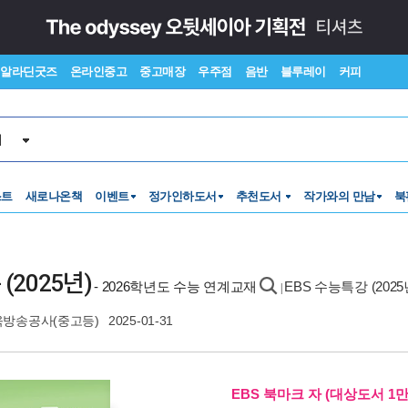
알라딘굿즈
온라인중고
중고매장
우주점
음반
블루레이
커피
서
스트
새로나온책
이벤트
정가인하도서
추천도서
작가와의 만남
북
(2025년)
- 2026학년도 수능 연계교재
EBS 수능특강 (2025
|
방송공사(중고등)
2025-01-31
EBS 북마크 자 (대상도서 1