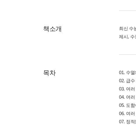
책소개
최신 수
제시, 
목차
01. 수
02. 급수
03. 여
04. 여
05. 도
06. 여
07. 정