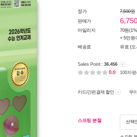
정가
7,500원
6,75
판매가
마일리지
70원(1%
+ 5만원
배송료
유료 (도
Sales Point :
36,456
0.0
100자평(
카드/간편결제 할인
무이
스프링 분철
선택
스프링 