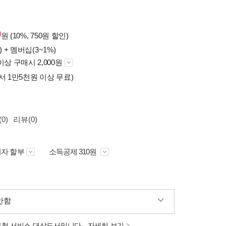
0
원 (10%, 750원 할인)
) +
멤버십(3~1%)
이상 구매시 2,000원
서 1만5천원 이상 무료)
0)
리뷰(0)
자 할부
소득공제 310원
안함
분철 서비스 대상도서입니다.
자세히 보기