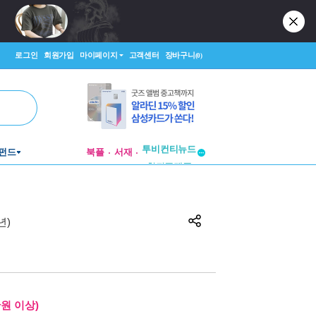
로그인
회원가입
마이페이지
고객센터
장바구니
(0)
투비컨티뉴드
펀드
북플
서재
창작플랫폼
투비컨티뉴드
년)
만원 이상)