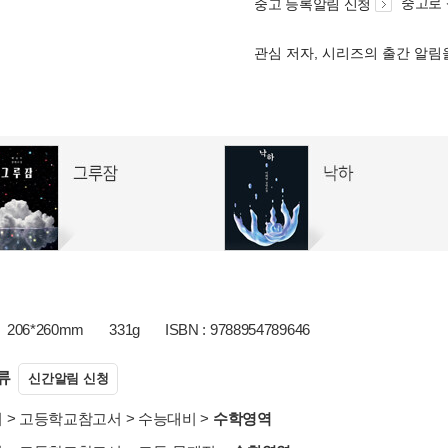
중고로
중고 등록알림 신청
관심 저자, 시리즈의 출간 알
206*260mm
331g
ISBN : 9788954789646
류
신간알림 신청
서
>
고등학교참고서
>
수능대비
>
수학영역