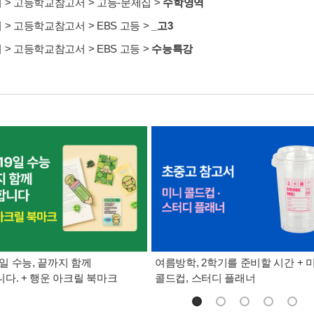
서
>
고등학교참고서
>
고등-문제집
>
수학영역
서
>
고등학교참고서
>
EBS 고등
>
_고3
서
>
고등학교참고서
>
EBS 고등
>
수능특강
9일 수능, 끝까지 함께
여름방학, 2학기를 준비할 시간 + 
다. + 행운 아크릴 북마크
콜드컵, 스터디 플래너