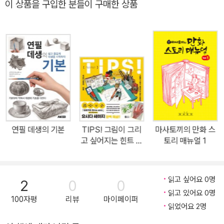
이 상품을 구입한 분들이 구매한 상품
을 합니다. 특히, 애니메이션, 영화, 광고, 게임 등 다양한 콘텐츠 제작
에서 스토리보드는 필수적인 도구로 자리 잡고 있습니다. 이 책은 스
토리보드의 기본 개념부터 실제 사용 사례를 중심으로 영상 기획자와
크리에이터들에게 실질적인 가이드를 제공합니다. 프레임 비율과 구
도를 분석하여 관객의 시선을 유도하는 방법을 설명하고, 볼륨 개념
을 활용한 공간 연출 기법을 소개합니다. 또한, 표준 렌즈, 광각 렌즈,
망원 렌즈의 특징과 활용법을 분석하며, 현실감 있는 장면을 연출하
는 노하우를 전달합니다. 스토리보드 제작에서 가장 중요한 것은 시
나리오 분석입니다. 시나리오를 정리하고, 컷의 연속성과 카메라 워
연필 데생의 기본
TIPS! 그림이 그리
마사토끼의 만화 스
크를 효과적으로 활용하는 방법을 다룹니다. 또한, 액션 시퀀스 연출
고 싶어지는 힌트 모
토리 매뉴얼 1
과 소설 한 문장을 활용한 시나리오 각색을 통한 시각 연출 과정을 상
음집
세히 설명합니다. 특히, AI(chatGPT와 미드저니)와 전통적인 기법
을 조합하여 보다 효과적인 스토리보드의 제작 가능성도 소개합니다.
읽고 싶어요 0명
2
0
0
이 책은 애니메이션 및 영상 제작자, 스토리보드 아티스트, 광고 기획
읽고 있어요 0명
100자평
리뷰
마이페이퍼
자, 그리고 AI 기반 콘텐츠 제작에 관심 있는 크리에이터들을 위한 필
읽었어요 2명
독서입니다. 실무에서 바로 적용할 수 있는 다양한 사례와 실전 가이