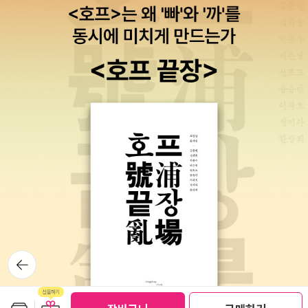
뒤로가
기
보관함담기
선물하기