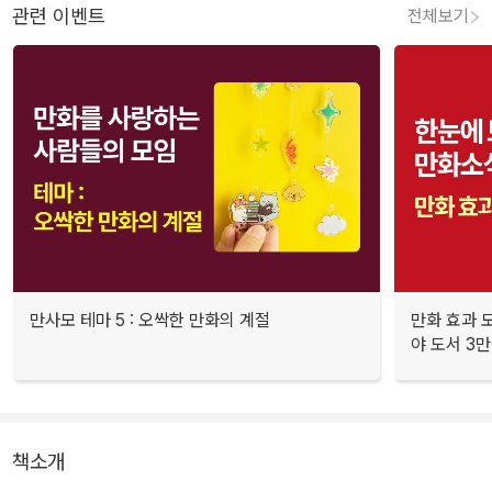
관련 이벤트
전체보기
만사모 테마 5 : 오싹한 만화의 계절
만화 효과 모
야 도서 3만
책소개