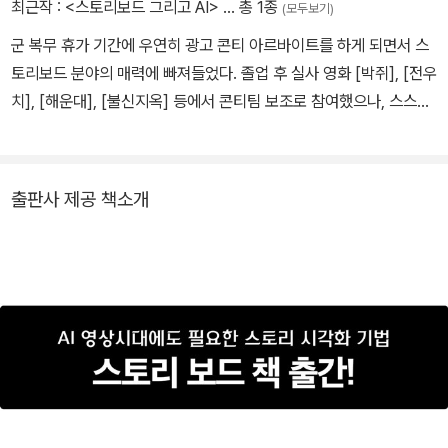
최근작 :
<스토리보드 그리고 AI>
… 총 1종
(모두보기)
군 복무 휴가 기간에 우연히 광고 콘티 아르바이트를 하게 되면서 스
토리보드 분야의 매력에 빠져들었다. 졸업 후 실사 영화 [박쥐], [전우
치], [해운대], [불신지옥] 등에서 콘티팀 보조로 참여했으나, 스스로
의 역량 부족을 느끼고 팀을 나와서 독학을 시작했다. 이후 영화 [90
분]에서 처음으로 2시간 분량의 콘티를 맡으며 귀중한 경험을 하게
됐다. 2D, 3D, 광고 등 다양한 분야에서 스토리보드로 경력을 쌓아오
출판사 제공 책소개
다가, 2013년 [퍼니플럭스]에 입사하여 [슈퍼윙스], [엄마 까투리]에
서 본격적인 3D 애니메이션 스토리보드 작업을 시작했다. 2016년부
터 현재까지 스토리보드팀의 팀장을 맡으며 [슈퍼윙스 시즌1-9], [엄
마 까투리 시즌1-6], [다이노스터 시즌1-2], [슈퍼윙스 극장판] 등의
제작에 참여했다. AI와 스토리보드의 연계활용성에 대해 관심이 많
다.