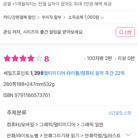
급월 +1개월까지는 전월 실적이 없어도 최대 1만원 혜택 제공
카드/간편결제 할인
무이자 할부
소득공제 1,060원
관심 저자, 시리즈의 출간 알림을 받아보세요
신청
8
100자평 2편
리뷰 0편
세일즈포인트
1,398
멀티미디어 타이틀/컴퓨터 음악 주간 22위
280쪽
188*247mm
532g
ISBN 9791186573761
주제분류
신간알림 신청
컴퓨터/모바일
>
그래픽/멀티미디어
>
그래픽 일반
만화/라이트노벨
>
만화그리기와 읽기
>
만화작법/일러스트