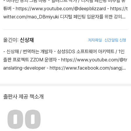
- 머나먼 땅의 그림 마왕 - 일러스트 작가 / 디지털 페인팅 버추얼 유
튜버 - https://www.youtube.com/@deepblizzard - https://t
witter.com/mao_DBmiyuki 디지털 페인팅 입문자를 위한 강의를
유튜브로 공개하고 있다. 우리나라에는 Live2D 강의로 많이 알려져
있다. 저서로 『캐릭터 일러스트 강좌 with 프로크리에이트(魔王と
옮긴이:
신상재
저자파일
신간알림 신청
はじめる！iPadキャライラスト - Procreateを使った簡單＆
時短テクニック)』, 『캐릭터 일러스트 강좌 with 클립 스튜디오 페
- 신상재 / 번역하는 개발자 - 삼성SDS 소프트웨어 아키텍트 / 1인
인트(ディ-プブリザ-ドの超入門講座 - 初めてのCLIP STUDI
출판 프로젝트 ZZOM 운영자 - https://www.youtube.com/@tr
O PAINT PRO編)』, 『ディ-プブリザ-ドと學ぶ - たのしいアイ
anslating-developer - https://www.facebook.com/sangja
ビスペイント入門敎室』, 『バズれる!アイビスペイント ディ-プ
e.shin 삼성SDS에서 소프트웨어 아키텍트를 거쳐 프로젝트 매니지
ブリザ-ドの超入門講座 (スマホ＆タブレット兩對應)』 등이 있
먼트 컨설팅을 하고 있다. 입문자를 위한 IT, 드로잉, 번역 노하우를 1
다. 각종 브러시와 이미지 샘플, 작화 노하우를 담은 전자책을 부스(B
인출판 프로젝트 ZZOM을 통해 공개하고 있다. 역서로 『출근했더니
출판사 제공 책소개
OOTH)라는 콘텐츠 플랫폼에 공유하고 있다.
스크럼 마스터가 된 건에 관하여』, 『처음 배우는 그래픽 레코딩』, 『사
고법 도감』, 『딥러닝을 위한 수학』, 『비즈니스 프레임워크 도감』, 『인
공지능을 위한 수학』, 『1억배 빠른 양자 컴퓨터가 온다』, 『스프링 철
저 입문』, 『클라우드 인프라와 API의 구조』, 『TCP/IP 쉽게, 더 쉽