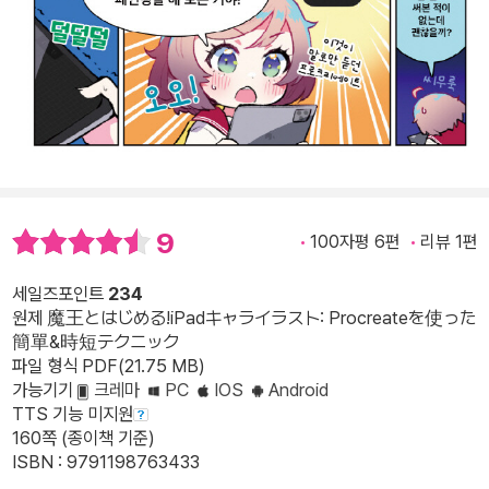
9
100자평 6편
리뷰 1편
세일즈포인트
234
원제 魔王とはじめる!iPadキャライラスト: Procreateを使った
簡單&時短テクニック
파일 형식 PDF(21.75 MB)
가능기기
크레마
PC
IOS
Android
TTS 기능 미지원
160쪽 (종이책 기준)
ISBN : 9791198763433