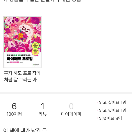
하게 아이패드 하나만 쓰는 법을 제시합니다. 비싼 구독료의 드로잉
툴 대신, 저렴하게 일시불로 쓸 수 있는 프로크리에이트를 소개합니
다. 선화를 그리다가 포기한 분을 위해 선화 데이터도 공유합니다. 그
리는 순서가 궁금했던 분을 위해 전체 공정을 안내합니다. 실제로 그
려지는 과정이 궁금했던 분을 위해 작화 과정 타임랩스 영상도 보여
줍니다. 그리는 데 오랜 시간이 걸리는 분을 위해 시간 단축법도 알려
줍니다. 한 가지 채색법에 식상한 분을 위해 다양한 기법을 소개합니
다. 그리고 무엇보다 어릴 때 잊었던 그리는 즐거움을 되찾게 해 줍니
다. 용도가 애매한 아이패드가 있다면, 구입하고 방치된 프로크리에
혼자 해도 프로 작가
이트가 있다면, 이 책으로 새 생명을 불어넣어 주세요. 따라 그리기를
처럼 잘 그리는 아이
반복하다 보면 어느새 인스타툰도 그리고 웹툰에도 도전할 수 있을
패드 드로잉 with 프
로크리에이트
겁니다. ■ 주요 내용 다루는 내용은 다음과 같습니다. - 프로크리에
이트 사용법 - 전반적인 작화 공정 - 애니메이션 스타일 작화 방법 -
읽고 싶어요 1명
6
1
0
그리자유 스타일 작화 방법 - 유화 스타일 작화 방법 - GtC 스타일
읽고 있어요 1명
100자평
리뷰
마이페이퍼
작화 방법 - 코믹북 스타일 작화 방법 - 실사 배경 스타일 작화 방법
읽었어요 8명
■ 특징 책과 관련된 동영상을 볼 수 있도록 QR 코드와 링크를 추가
이 책에 내가 남긴 글