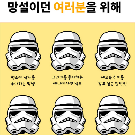
게』, 『네트워크 엔지니어의 교과서』, 『XCODE로 배우는 코코아 프
로그래밍』, 『OBJECTIVE C』가 있다.