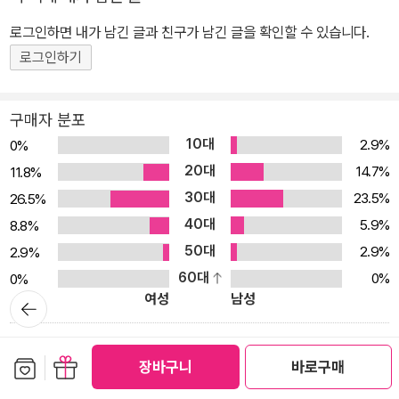
합니다. PC, 태블릿으로 전자책을 보는 독자는 스마트폰으로 QR 코
로그인하면 내가 남긴 글과 친구가 남긴 글을 확인할 수 있습니다.
드를 찍어서 동영상을 함께 보며 책을 따라 할 수 있습니다. 한국어판
번역서에 한국 독자만을 위한 부록을 추가했습니다. - BOOTH 활용
로그인하기
방법 안내 - 추천 자료 소개 - 한국 작가 소개
구매자 분포
10대
2.9%
0%
20대
14.7%
11.8%
30대
23.5%
26.5%
40대
5.9%
8.8%
50대
2.9%
2.9%
60대
0%
0%
여성
남성
뒤로가
기
9.0
평점 분포
보관함담기
선물하기
장바구니
바로구매
83.3%