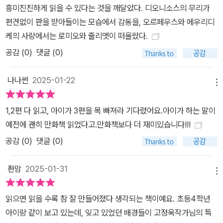
록 해준다. 신화의 방대함과 다양한 설(說)을 친절한 주석으로 설명
흥미진진하게 읽을 수 있다는 것을 깨달았다. 디오니소스의 무리가
하다 《고정욱 그리스 로마 신화》는 30년 이상 글쓰기에 매진해온 고
편견없이 판을 받아들이는 모습에서 감동을, 오르페우스와 에우리디
정욱 작가의 모든 것을 담아낸 역작이라 할 만하다. 오랜 시간 구전으
케의 사랑에서는 로미오와 줄리엣이 떠올랐다.
로 전해져 다양한 이설(異說)로 존재하는 신화의 특성상 얽히고설킨
공감 (
0
)
댓글 (0)
이야기를 한 무더기의 실타래를 풀어내듯 저자 특유의 혜안과 포용적
시각으로 친절한 주석을 더했다. 이는 글 읽기의 즐거움을 방해하지
나나썬
2025-01-22
메뉴
않도록 유연한 이야기의 흐름을 유지한 채 주석으로 독자의 이해를
도와준다. 이와 함께 《그리스 로마 신화》에서 파생된 다양한 인문학
1,2편 다 읽고, 아이가 3편을 목 빠져라 기다렸어요.아이가 하는 말이
적· 사회문화적 역사적 지식을 더해 어린이 청소년 독자가 지적으로
예전에 괜히 만화책 읽었다고.만화책보다 더 재미있습니다!!!
한 걸음 성장하도록 이끌어준다. 신화 속 인상적인 장면을 호쾌한 일
공감 (
0
)
댓글 (0)
러스트로 담아내다 《고정욱 그리스 로마 신화》에는 우리에게 익숙한
신화 속 인물과 인상적인 명장면이 일러스트로 담겨 있다. 《고정욱 삼
좐맘
2025-01-31
국지》에 이어 새로운 느낌으로 탄생한 신과 영웅들은 책 속에서 금방
메뉴
이라도 튀어나올 듯 역동적이고 입체적인 모습을 보여준다. 또한 신
읽으면 읽을 수록 참 잘 만들어졌다 생각되는 책이예요. 초등4학년
화 속 명장면을 생생하게 담아낸 일러스트로 글 읽기의 즐거움을 더
아이랑 같이 보고 있는데, 잊고 있었던 배경들이 고정욱작가님의 특
한다.