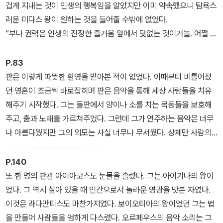
겁게 지내는 것이 인생의 행복임을 알았지만 이미 약속했으니 탐욕스
러운 미다스 왕이 원하는 것을 들어줄 수밖에 없었다.
“부나 권력은 인생의 진정한 즐거움 앞에서 덧없는 것이거늘. 어쩔 수
없구나. 좋다. 앞으로 그대가 만지는 모든 것이 금으로 변하게 해주겠
다. 그 정도면 만족하겠느냐? 그대가 힘없는 노인을 공경하고 정성스
P.83
레 대접하는 것을 보고 현명한 왕이라 생각해서 그대에게 선물을 주
판은 이렇게 따뜻한 환영을 받아본 적이 없었다. 이때부터 비틀어졌
려고 왔는데, 그대의 소원이 고작 부자가 되는 것이라니 어쩔 수 없지.
던 영혼이 조금씩 바로잡히며 판은 음악을 통해 세상 사람들을 치유
나중에 후회하지 말아라.
해주기 시작했다. 그는 들판에서 양이나 소를 치는 목동들을 보호해
3장: 황금을 만드는 손, 디오니소스 왕
주고, 춤과 노래를 가르쳐주었다. 그런데 그가 연주하는 음악은 너무
나 아름다웠지만 그의 외모는 사실 너무나 무서웠다. 상체만 사람의
몸이었으니 누구나 판을 처음 보면 기절하거나 도망을 갔다. 하지만
판에게도 사랑의 감정은 있었다.
P.140
5장: 반인 반수 판
또 한 명의 판관 아이아코스도 눈물을 흘렸다. 그는 아이기나의 왕이
었다. 그 역시 살아 있을 때 인간으로서 놀라운 영광을 맛본 자였다.
이것은 라다만티스도 마찬가지였다. 보이오티아의 왕이었던 그는 법
을 만들어 사람들을 엄하게 다스렸다. 오르페우스의 음악 소리는 그