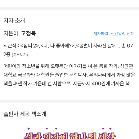
록 해주는 대신에 한 가지 금기를 건다. 바로 태양 아래 서기 전에는
뒤를 돌아보지 말라는 것. 어슴푸레 이승의 입구가 보이는 길목에서
저자 소개
오르페우스는 아내가 자신의 뒤를 따라오고 있는지 의심에 사로잡힌
다.
지은이:
고정욱
저자파일
신간알림 신청
최근작 :
<점퍼 2>
,
<너, 나 좋아해?>
,
<꿀벌이 사라진 날>
… 총 67
2종
(모두보기)
어린이와 청소년을 위해 오랫동안 이야기를 써 온 동화 작가. 성균관
대학교 국문과와 대학원을 졸업한 문학박사. 우리나라에서 가장 많은
책을 펴낸 작가 가운데 한 사람으로, 지금까지 400권에 가까운 책을
펴냈다. 《가방 들어 주는 아이》, 《까칠한 재석이》, 《아주 특별한 우리
형》 등 수많은 작품이 어린이들의 사랑을 받았다. 일 년에 300회가
넘는 강연을 다니면서 장애인을 소재로 한 동화를 많이 발표했어요.
출판사 제공 책소개
몸이 불편한 장애인으로 어린 시절 상처 주는 말 때문에 힘들었던 적
도 많았지만, 따뜻한 말 한마디가 사람을 다시 웃게 만든다는 것을 알
게 되었다. 그래서 어린이들이 서로를 이해하고, 자기 자신도 아끼며