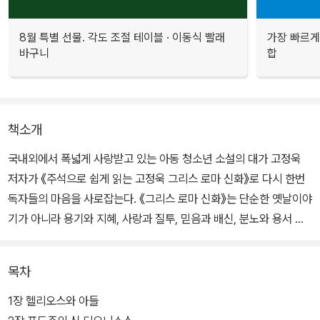
8월 특별 선물. 각도 조절 테이블 · 이동식 빨래
가장 빠르게
바구니
합
책소개
국내외에서 폭넓게 사랑받고 있는 아동 청소년 소설의 대가 고정욱
저자가 《주석으로 쉽게 읽는 고정욱 그리스 로마 신화》로 다시 한번
독자들의 마음을 사로잡는다. 《그리스 로마 신화》는 단순한 옛날이야
기가 아니라 용기와 지혜, 사랑과 질투, 믿음과 배신, 분노와 용서 등
인간의 다양한 감정과 인간 존재에 대해 근본적인 질문을 던지는 서
양 고전의 정수다. 《그리스 로마 신화》 속에 담긴 신과 영웅들의 이야
목차
기는 많은 이들의 상상력을 자극하여 문학, 예술, 철학 작품의 탄생에
영향을 준 서양 문화의 원형으로 손꼽힌다. 그 상징적 매력은 수천 년
1장 헬리오스와 아들
이 지난 지금까지 이어지면서 수많은 미디어에서 확대 재생산되고 있