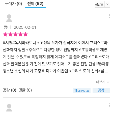
구매자 (0)
전체 (52)
메뉴
쩡이
2025-02-01
#서평#독서마라토너 ⚡️고정욱 작가가 삼국지에 이어서 그리스로마
신화까지 집필.⚡️주석으로 다양한 정보 전달까지.⚡️초등학생도 재밌
게 읽을 수 있도록 복잡하지 않게 에피소드를 풀어냈다.⚡️그리스로마
신화 완역본을 읽기 전에 맛보기로 읽어보기 좋은 전집 탄생!!📚아동
청소년 소설의 대가 고정욱 작가가 이번엔 <그리스 로마 신화>를 집
필하셨다. <주석으로 쉽게 읽는 고정욱 삼국지>를 통해 알고 있던 작
더보기
가의 <그리스 로마 신화> 출간 소식은 기대감을 상승시켰다.3편에서
공감 (
0
)
댓글 (0)
는 태양의 신 헬리오스와 아들 파에톤 이야기.와인의 신 디오니소스
와 관련된 이야기.음악과 악기 등 예술을 사랑한 신과 인간의 이야기.
🔥 다양한 주제와 소재로 신과 인간의 세상을 넘나들며,생각과 마음
메뉴