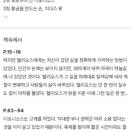
2장 포도주의 신 디오니소스
다.
3장 황금을 만드는 손, 미다스 왕
《고정욱 그리스 로마 신화》는 다년간에 걸친 저자의 방대한 연구와
깊이 있는 통찰력을 바탕으로 신화 속 인물과 사건에 대한 설명은 물
책속에서
론이고 신화의 기원과 전승 과정을 친절한 주석으로 소개한다. 저자
는 수많은 판본 비교 과정에서 발견한 다양한 관점의 해석을 추가하
P.15~16
여 책 읽기의 즐거움뿐만 아니라 지적 고양감까지 전해준다.
하지만 헬리오스에게는 자신이 갔던 길을 정확하게 기억하는 방법이
있었다. 인간의 눈에는 보이지 않지만, 365개의 바퀴 자국이 하늘길
에 나 있었던 것이다. 헬리오스가 그 길을 차례대로 달려감에 따라 계
절이 변화하고 사람들의 삶이 바뀌었다. 헬리오스는 단 한 번의 실수
도 없이 마차를 몰았다. 헬리오스가 땅을 비춘 이래 그런 일은 한 번도
일어나지 않았다. 무시무시한 별자리 속 괴물들 역시 헬리오스의 마
차가 지나갈 때는 감히 가까이 다가가지 못했다. 잘못 다가갔다가는
P.63~64
뜨거운 태양열에 홀라당 타버릴 수도 있었기 때문이다.
디오니소스는 고개를 저었다. 막대한 부나 권력은 아무 소용 없다는
1장: 헬리오스와 아들
것을 이미 알고 있었기 때문이다. 축제를 벌이며 짧은 시간이라도 즐