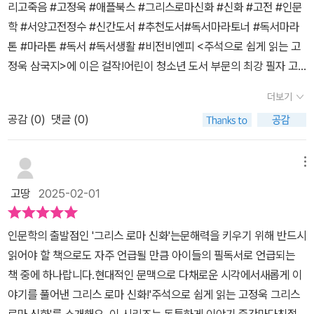
야 후회하게 된다.아이들은 보통 자기가 먼저, 자기가 제일 좋은 것,
리고죽음 #고정욱 #애플북스 #그리스로마신화 #신화 #고전 #인문
보고 싶었던 사랑하는 아내를 저승에서 다시 만난다.그토록 사랑하는
자기가 이기는 것에 열광한다. 욕심이 얼마나 큰 후회를 낳는지 이야
학 #서양고전정수 #신간도서 #추천도서#독서마라토너 #독서마라
음악도. 예술도 없는 저승이지만 그는 행복했다.제우스는 그 둘의 모
기를 통해 배우게 된다.마음을 얻는 일, 비밀을 지키는 일이 얼마나 힘
톤 #마라톤 #독서 #독서생활 #비전비엔피 <주석으로 쉽게 읽는 고
습을 보고 어떤 마음이 들었을까...책에서처럼 측은함이었을까. 아니
든 일인지 깨닫게 하는 이야기.신에게 도전한 인간 이야기.뮤즈, 오르
정욱 삼국지>에 이은 걸작!어린이 청소년 도서 부문의 최강 필자 고
면 위대함일까. 아니면...... 이번 그리스 로마 신화 3권의 이야기 정
페우스와 에우리디케, 다이달로스 등 예술을 사랑한 신과 인간의 이
정욱작가님의 신간!!!!신과 인간이 하나 된 세상, 서양 고전의 정수를
말 슬프지만 감동적인, 안타까움이 묻어나는 책인 것 같다.
더보기
야기.자신의 소신을 주장해 원하는 것을 얻게 되기도 하지만, 가끔은
새롭게 만나는 《주석으로 쉽게 읽는 고정욱 그리스로마 신화》 시리즈
때와 장소를 가리지 않고 하는 행동으로 피해를 입기도 한다. 말조심.
공감 (
0
)
댓글 (0)
세번째 이야기 <사랑과 기쁨, 그리고 죽음>편!우리가 살면서 절대 빠
입조심은 백번 강조해도 모자람이 없는 교훈이다.많은 등장인물 못지
트릴수 없는 이야기가 사랑과 죽음이 아닐까?남녀간의 사랑, 부모 자
않게, 다양한 메시지를 담고 있는 3편은 아이와 함께 토론할 주제가
식간의 사랑. 그리고 사랑하는 이와의 이별인 죽음까지.그리스로마신
메뉴
많았다.고학년들과 독후 활동하기 좋은 책. 엄마가 함께 읽고 이야기
화에서 보여주는 신들의 모습을 통해 용기, 지혜, 사랑,질투, 믿음, 배
고땅
2025-02-01
나눠보길 추천한다.🙋 그리스로마 신화 만화로만 보던 친구들에게🙋
신, 분노와 용서 등을 만나며 인간들이 살아가는데 필요한 가치와 다
그리스로마 신화를 좋아하는 아이들에게알기 쉽게 풀어쓴 신화 이야
양한 감정, 인간존재의 본질적 질문에 답을 찾게 한다.3편에서는 태
인문학의 출발점인 '그리스 로마 신화'는문해력을 키우기 위해 반드시
기와 다양한 캐릭터로 상상력을 자극하는 그리스로마 신화로 가득한
양의 신 헬리오스의 아들 파에톤 이야기, 포도주의 신 디오니소스, 황
읽어야 할 책으로도 자주 언급될 만큼 아이들의 필독서로 언급되는
책이라 추천합니다. ✨️✨️✨️✨️✨️⭕️ 이 서평은 비전비앤피(@visionb
금을 만드는 손 미다스 왕, 반인반수 판 등의 이야기로 우리의 호기심
책 중에 하나랍니다.현대적인 문맥으로 다채로운 시각에서새롭게 이
np) 서평단 자격으로 책을 제공받아 주관적으로 작성하였습니다. #
과 흥미를 부른다.사춘기에 들어선 아이들과 함께 보면서 파에톤 이
야기를 풀어낸 그리스 로마 신화!'주석으로 쉽게 읽는 고정욱 그리스
주석으로쉽게읽는고정우그리스로마신화 #고정욱 #애플북스#3편_
야기가 더 흥미롭게 다녀왔다. 자신이 태양의 신 헬리오스의 아들임
로마 신화'를 소개해요. 이 시리즈는 독특하게 이야기 중간마다친절