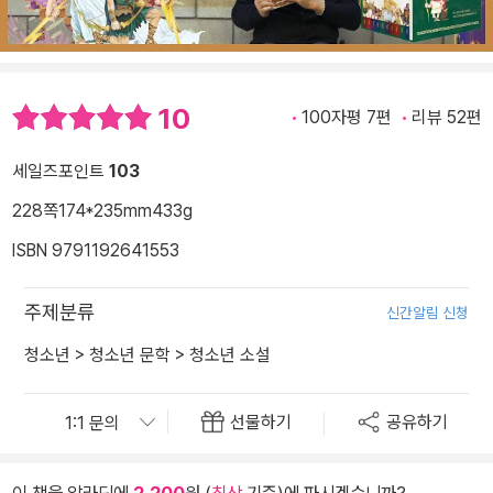
10
100자평 7편
리뷰 52편
세일즈포인트
103
228쪽
174*235mm
433g
ISBN 9791192641553
주제분류
신간알림 신청
청소년
>
청소년 문학
>
청소년 소설
선물하기
공유하기
이 책을 알라딘에
2,200
원 (
최상
기준)에 파시겠습니까?