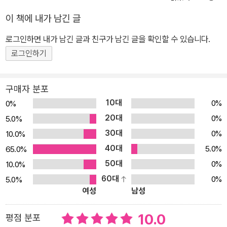
와 지혜, 사랑과 질투, 믿음과 배신, 분노와 용서 등 인간의 다양한 감
이 책에 내가 남긴 글
정과 인간 존재에 대해 근본적인 질문을 던지는 서양 고전의 정수다.
《그리스 로마 신화》 속에 담긴 신과 영웅들의 이야기는 많은 이들의
로그인하면 내가 남긴 글과 친구가 남긴 글을 확인할 수 있습니다.
상상력을 자극하여 문학, 예술, 철학 작품의 탄생에 영향을 준 서양 문
로그인하기
화의 원형(原型·archetype)으로 손꼽힌다. 그 상징적 매력은 수천
년이 지난 지금까지 이어지면서 수많은 미디어에서 확대 재생산되고
구매자 분포
있다. 《고정욱 그리스 로마 신화》는 다년간에 걸친 저자의 방대한 연
10대
0%
0%
구와 깊이 있는 통찰력을 바탕으로 신화 속 인물과 사건에 대한 설명
20대
0%
5.0%
은 물론이고 신화의 기원과 전승 과정을 친절한 주석으로 소개한다.
30대
0%
10.0%
저자는 수많은 판본 비교 과정에서 발견한 다양한 관점의 해석을 추
40대
가하여 책 읽기의 즐거움뿐만 아니라 지적 고양감까지 전해준다. 20
5.0%
65.0%
21년 출간된 《고정욱 삼국지》 이후 또 하나의 걸작으로 평가되는 이
50대
0%
10.0%
번 신작은 특히 겨울방학을 맞은 어린이와 청소년들에게 더없이 좋은
60대
0%
5.0%
여성
남성
선물이 될 것이며 온 가족이 함께 배우고 즐기는 기회가 될 것이다. 2
025년 아스트리드 린드그렌 추모상(ALMA) 후보로 지명된 고정욱
10.0
평점 분포
작가는 《주석으로 쉽게 읽는 고정욱 그리스 로마 신화》를 통해 자신