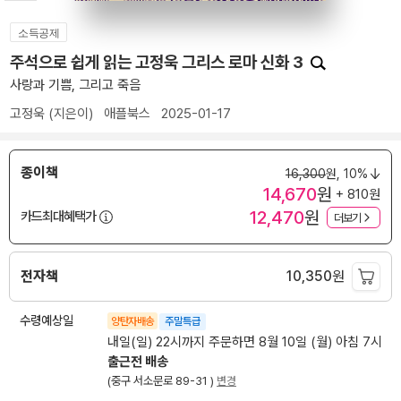
소득공제
주석으로 쉽게 읽는 고정욱 그리스 로마 신화 3
사랑과 기쁨, 그리고 죽음
고정욱
(지은이)
애플북스
2025-01-17
종이책
16,300
원,
10%
14,670
원
+ 810원
12,470
원
카드최대혜택가
더보기
전자책
10,350
원
수령예상일
양탄자배송
주말특급
내일(일) 22시까지 주문하면 8월 10일 (월) 아침 7시
출근전 배송
(중구 서소문로 89-31 )
변경