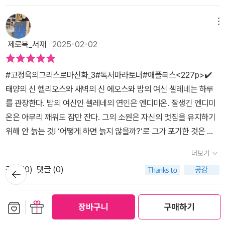
고,주석으로 더 쉽고,재밌게배운다.좋아하는 그리스로마신화를새롭
게 보고,많은 것을 알게하는 책!#북스타그램 #책스타그램 #신간책 #
메뉴
독서 #마라톤 #독서마라톤 #그리스로마신화 #영원한예술의탄생 #
제로북_서재
2025-02-02
고정욱 #고정욱그리스로마신화 #책 #공부 #숙제 #독서습관 #서평
단 #서평 #리뷰 #자기주도학습 #놀이육아 #책육아 #그림책전도사
#고정욱의그리스로마신화_3#독서마라토너#애플북스<227p>✔️
#강심수정책 #책읽는우리집🏠
태양의 신 헬리오스와 새벽의 신 에오스와 밤의 여신 셀레네는 하루
를 관장한다. 밤의 여신인 셀레네의 연인은 엔디미온. 잘생긴 엔디미
온은 아무리 깨워도 잠만 잔다. 그의 소원은 자신의 멋짐을 유지하기
위해 안 늙는 것! ‘어떻게 하면 늙지 않을까?‘로 그가 포기한 것은 바
로 사는 것. 젊음을 유지하기 위해 사는 것 자체를 포기하는 것. 😢 이
더보기
거 맞아?✔️ 2장부터 6장은 술의 신 디오니소스 이야기 아테나가 제
공감 (
0
)
댓글 (0)
뒤로가
우스 머리에서 탄생했다면 디오니소스는 셀레네에게서 6개월 만에
기
태어나 다시 제우스의 허벅지로 들어가서 3개월을 더 지내다가 태어
남. 제우스는 머리에서도 애를 낳고 허벅지로도 애를 낳네? 😳술의
메뉴
보관함담기
선물하기
장바구니
구매하기
신 디오니소스 곁엔 춤과 노래에 정통한 ‘판’이 함께~ 음주 가무는 한
형제마미
2025-01-26