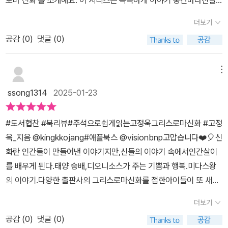
사랑과기쁨그리고죽음 #고전 #그리스로마신화 #고정욱그리스로마
을 증명하고자 하는 파에톤의 고집과 사랑하는 아들의 그릇된 소원을
한 주석이 담겨 있는데요. 그리스 로마 신화를 다채롭게 이해할 수 있
신화 #독서마라톤 #전10권 #서평단 #소설추천 #완독 #신간소개 #
막지못한 헬리오스를 보면서 많은 생각이 들었다신이 가진 힘과 그
더보기
어 좋았답니다. 그리고 만화에서는 조금한정적이었던 이야기들을 생
신간도서추천#북스타그램 #책스타그램 #서평스타그램
힘을 인간이 잘못 사용할때 벌어지는 일은 온전히 자신이 감당해야한
공감 (
0
)
댓글 (0)
생한 삽화로흥미진진하게 만날 수 있는 점도 만족했어요.3편에서 가
다부모의 걱정과 충고를 귀담아 듣는 아이들이 얼마나 있을까?지금
장 재미있었던 에피소드는미다스 왕과 이카로스의 이야기였는데요.
한참 자신의 존재에 대해 고민이 많은 아이들과 태양의 신 헬리오스
인간의 욕심에 대해 생각해 보게 되었답니다. 이미 알고 있는 이야기
메뉴
의 태도와 무리한 행동으로 자신을 증명하려했던 파에톤에 대해 이야
지만, 쉽고 재미있게 술술 읽히는 게 이 책의 장점인 것 같아요!여러
기 나누면서 자신을 증명하기위해 용기를 내고 도전하는 것도 멋지지
ssong1314
2025-01-23
챕터로 나누어져 있어 읽기에도 부담이없는 고정욱 작가님의 '그리스
만 누군가의 조언에도 귀기울이는 것도 필요하지 않을까 생각하게 된
로마 신화' 추천해요
다신들도 인간과 같은 실수를 하고 후회하기도 한다. 신이나 영웅들
#도서협찬 #북리뷰#주석으로쉽게읽는고정욱그리스로마신화 #고정
의 이야기 속에서 작은 존재인 인간도 꿈을 가지고 용기있게 도전하
욱_지음 @kingkkojang#애플북스 @visionbnp고맙습니다❤️🎈신
는 법도 배우게 된다《주석으로 쉽게 읽는 고정욱 그리스로마 신화》
화란 인간들이 만들어낸 이야기지만,신들의 이야기 속에서인간살이
는 술술 읽히며 아이들의 호기심과 눈높이에 맞게 그려져 더욱 집중
를 배우게 된다.태양 숭배,디오니소스가 주는 기쁨과 행복.미다스왕
해서 읽는다.4편에서는 어떤 이야기가 펼쳐질까?궁금하고 기대된다.
의 이야기.다양한 출판사의 그리스로마신화를 접한아이들이 또 새롭
@visionbnp에서 좋은 책 보내주셔서 잘 읽었습니다 감사합니다 <
게 알게 되고,재밌게 즐긴다.여기서 잠깐!부분이 있어 재밌게 알게한
더보기
출판사로부터 제공받은 책을 읽고 작성한 주관적인 글입니다>
다.패닉의 유래,k팝이 현대판 뮤즈라는 이야기는신화이야기와 맞닿
공감 (
0
)
댓글 (0)
은현실을 보여준다.흥미로운 신들의 이야기로그리스로마신화를 알