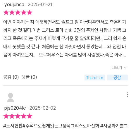
을 키우는 메시지를 담아냈다.📍p30'내가 왜 그 비밀을 말해주었을
youjuhea
2025-01-21
까. 아이들이 모욕하든 놀림감이 되든 이겨내고 사는 게 진정한 용기
인데, 파에톤 너는 어째서 이런 방식으로 네 용기를 증명하려고 한 거
이번 이야기는 참 애뜻하면서도 슬프고 참 아름다우면서도 측은하기
니...'📍p63'부나 권력은 인생의 진정한 즐거움 앞에서 덧없는 것이거
까지 한 것 같다.이번 그리스 로마 신화 3권의 주제인 사랑과 기쁨 그
늘. 어쩔 수 없구나. 좋다. 앞으로 그대가 만지는 모든 것이 금으로 변
리고 죽음이라는 주제가 이렇게 무거운 줄 알았더라면.. 그리 쉽게 손
하게 해주겠다. 그대가 힘없는 노인을 공경하고 정성스레 대접하는
대지 못했을 것 같다. 처음에는 참 아릿하면서 좋았는데... 왜 점점 마
것을 보고 현명한 왕이라 생각해서 그대에게 선물을 주려고 왔는데,
음이 아려오는지.. 오르페우스는 아내를 많이 사랑했다.죽은 아내의
그대의 소원이 고작 부자가 되는 것이라니 어쩔 수 없지. 나중에 후회
영혼이 저승에서 이승으로 다시 나가는 건 할 수도, 해서는 안 되는 일
하지 말아라.'📍p84누군가의 마음을 억지로 살 수는 없는 법이다. 자
더보기
이었지만 그의 사랑에 하데스 신은 오르페우스의 수금 연주가 마음에
신을 두려워하는 상대를 쫓아가봤자 반감만 더 커질 뿐이다.📚3권에
공감 (
0
)
댓글 (0)
들어 그의 연주를 해주는 것으로 아내를 이승으로 보내주게 된다.하
선 약하디 약한 마음에 기대어 실수하고 마는 인간과 신의 이야기를
지만 우리 인간은 왜 이리 어리석은 것일까?오르페우스는 신의 약속
들려주었다.자신의 존재 의미를 다른 이의 인정으로 채우려 하다, 결
대로 앞만 보고 연주를 하면 되었을 것을. 그러면 밝은 빛이 보이는 그
메뉴
국 목숨까지 잃는 인간 이야기.타인의 인정이 중요하지 않다는 주제
곳이 나타났을 텐데.그는 신의 약속을 믿으면서도 마음 한편으로는
는 현대에서도 중요한 메시지를 전달한다.신의 은총을 자신의 욕심을
pjs0204kr
2025-02-02
마음의 의심으로 고뇌를 하였다.그리고 끝내는....하지만 오르페우스
채우는데 쓰려 했던 인간 이야기.탐욕스럽고 무지했던 사람 이야기.
는 결국은 인간들에 의해 죽임을 당하게 되지만 그는 그 참혹함에 슬
욕심만 부리다 신들의 노여움을 얻은 인간은 결국, 모든 것을 잃고서
#도서협찬#주석으로쉽게읽는고정욱그리스로마신화 #사랑과기쁨그
픈 것이 아닌 행복함에 타르타로스로 달려간다.그리고 그는 그토록