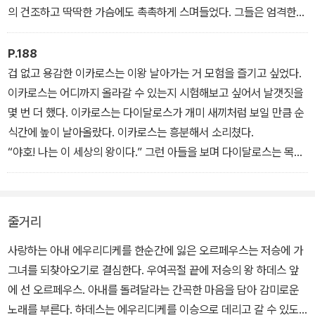
의 건조하고 딱딱한 가슴에도 촉촉하게 스며들었다. 그들은 엄격한
재판관이었지만 모두 분명하게 알 수 있었다.
“아, 노예가 되더라도…… 아, 아니다. 개똥이 되더라도 이승에서 굴러
P.188
다니며 사는 것이 훨씬 더 행복한 것이로구나.”
겁 없고 용감한 이카로스는 이왕 날아가는 거 모험을 즐기고 싶었다.
8장: 하데스 앞에 서다
이카로스는 어디까지 올라갈 수 있는지 시험해보고 싶어서 날갯짓을
몇 번 더 했다. 이카로스는 다이달로스가 개미 새끼처럼 보일 만큼 순
식간에 높이 날아올랐다. 이카로스는 흥분해서 소리쳤다.
“야호! 나는 이 세상의 왕이다.” 그런 아들을 보며 다이달로스는 목이
터져라 외쳤다.
“아들아, 위험하다. 내려와라, 제발.”
13장: 추락하는 이카로스
줄거리
사랑하는 아내 에우리디케를 한순간에 잃은 오르페우스는 저승에 가
그녀를 되찾아오기로 결심한다. 우여곡절 끝에 저승의 왕 하데스 앞
에 선 오르페우스. 아내를 돌려달라는 간곡한 마음을 담아 감미로운
노래를 부른다. 하데스는 에우리디케를 이승으로 데리고 갈 수 있도