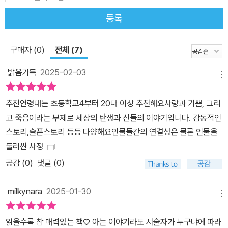
듯하지만 속 좁은 신들의 속성은 바로 우리 인간의 민낯을 보여주는
등록
듯하다. 이를 통해 인간 본성에 대한 이해를 넓히는 동시에 자신을 되
돌아보게 만든다. 출간 의의 및 특징 독자들의 기준에 맞춰 신화를 새
롭게 해석하다 《그리스 로마 신화》는 제국주의와 남성 우월주의라는
구매자 (0)
전체 (7)
편향된 가치관을 기본으로 만들어졌다. 수많은 영웅들의 모험은 그대
밝음가득
2025-02-03
로 정복과 지배의 역사다. 신화 속에서 세상의 중심은 그리스로 상징
메뉴
되는 서양이며 그 외의 지역은 정복되어 마땅한 미개한 모습으로 그
추천연령대는 초등학교4부터 20대 이상 추천해요사랑과 기쁨, 그리
려진다. 게다가 여성 신이나 인물들은 남성의 용맹함을 드러내는 요
고 죽음이라는 부제로 세상의 탄생과 신들의 이야기입니다. 감동적인
소나 때로는 전리품으로 묘사되기도 한다. 완벽해야 할 신들은 비윤
스토리,슬픈스토리 등등 다양해요인물들간의 연결성은 물론 인물을
리적이고 모순적인 모습으로 비치며, 거짓말과 속임수, 배신을 일삼
둘러싼 사정
으며, 끊임없이 분란을 일으킨다. 이런 신화를 이해하기 위해서는 다
공감 (
0
)
댓글 (0)
양한 문화적 배경과 관점에 대한 지식이 필요하다. 저자의 식견은 이
부분에서 빛을 발한다. 예를 들어, 저자는 이 책에서 제우스의 여성 편
milkynara
2025-01-30
력을 안정적인 정치를 펼치려는 정치적 판단으로 해석한다. 이렇듯
메뉴
신화 속에 나타난 도덕적·윤리적 모순을 현대적 문맥에서 재해석하여
어린이 청소년 독자들이 보다 넓은 시각으로 세상을 바라볼 수 있도
읽을수록 참 매력있는 책♡ 아는 이야기라도 서술자가 누구냐에 따라