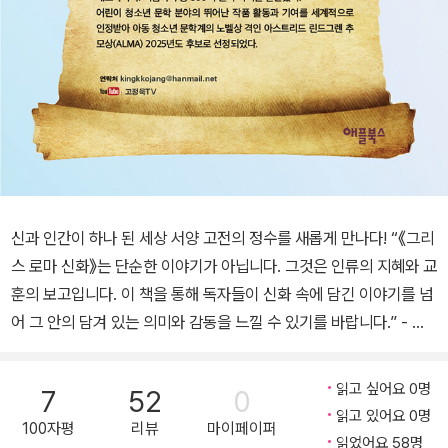
신과 인간이 하나 된 세상 서양 고전의 정수를 새롭게 만나다! “《그리
스 로마 신화》는 단순한 이야기가 아닙니다. 그것은 인류의 지혜와 교
훈의 보고입니다. 이 책을 통해 독자들이 신화 속에 담긴 이야기를 넘
어 그 안의 담겨 있는 의미와 감동을 느낄 수 있기를 바랍니다.” - 고
정욱 신화의 새로운 해석과 감동을 선사하다 국내외에서 폭넓게 사랑
받고 있는 아동 청소년 소설의 대가 고정욱 저자가 《주석으로 쉽게 읽
읽고 싶어요 0명
7
52
0
는 고정욱 그리스 로마 신화》(전 10권)로 다시 한번 독자들의 마음을
읽고 있어요 0명
100자평
리뷰
마이페이퍼
사로잡는다. 《그리스 로마 신화》는 단순한 옛날이야기가 아니라 용기
읽었어요 58명