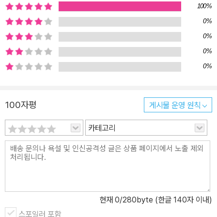
의 문학적 성과를 이어가며 독자들에게 또 다른 감동을 선사할 것이
100%
다. 신으로 묘사된 인간 세계의 민낯을 돌아보다 《그리스 로마 신화》
0%
속 신과 영웅들은 낡은 활자에 갇혀 있지 않다. 이들은 문학 작품은 물
0%
론 그림과 조각, 드라마와 영화, 게임 등 고대부터 현대에 이르기까지
0%
끊임없이 확대 재생산되고 있다. 인문학을 만나는 첫 번째 관문이라
0%
불리는 《그리스 로마 신화》는 인간에 대한 다양한 이해를 보여준다.
특히 중세 유럽의 미술 작품들은 《그리스 로마 신화》를 모티브로 하
여 만들어졌다고 단언할 수 있을 만큼 신화를 모른다면 그 의미와 상
100자평
게시물 운영 원칙
징을 이해하기 힘들 정도다. 《그리스 로마 신화》가 수많은 이들에게
카테고리
영감을 주는 것은 그 안에 묘사된 다양한 신과 인간의 군상들이 다채
로운 가치관을 보여주기 때문이다. 신들은 근엄하지 않고 영웅들은
비장하지 않다. 세계를 창조한 위대한 신들은 아름다운 여자를 탐하
고(제우스), 술과 쾌락을 즐기며(디오니소스), 자신의 마음에 들지 않
는다고 자식을 버리는 비정함(헤라)까지 보여준다. 원칙주의자이지
만 예외가 있고, 호전적이지만 사랑스럽고, 지혜롭지만 어리석으며,
현재
0
/280byte (한글 140자 이내)
친절하지만 잔인하고, 너그러우면서 시기하고 질투하며, 아량 있는
스포일러 포함