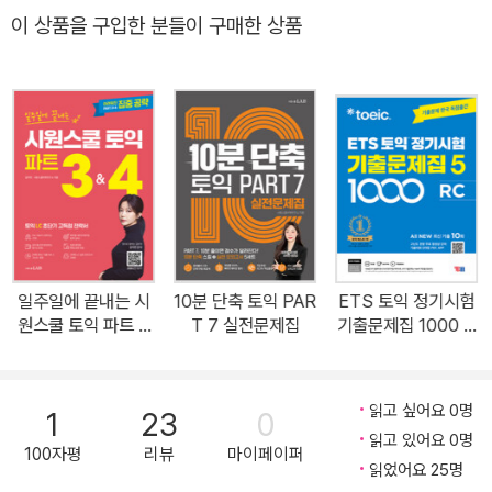
시에 되도록 알기 쉽게 정리하고, 100% 기출변형 예문과 실전문제
이 상품을 구입한 분들이 구매한 상품
들로 연습하여 실전 적응력을 높일 수 있도록 하였다. 또한 점수 수직
상승 강의로 유명한 길토익 현강의 커리큘럼과 관리를 그대로 옮겨
와 Part 5 10분 컷 달성을 앞당길 수 있게 하였다. 1. 이 책 한 권이면
Part 5 10분 컷 가능 - 일주일 완성 커리큘럼으로 시험에 나오는 토
익 문법만 빠르게 정리 - Part 5 문제풀이 속도와 정확도를 높여 Pa
rt 7 풀이 시간 확보 가능 2. N회독 없이 실시간으로 이해와 암기 끝
- 길토익의 밀착 가이드를 따라가다 보면 이해와 암기, 문제 풀이까지
완벽하게 끝! - 문법 용어를 최소화한 이해하기 쉬운 설명 3. 강의 들
으며 완성하는 필기노트형 교재로 학습 효과 극대화 - 일방적 제시 예
일주일에 끝내는 시
10분 단축 토익 PAR
ETS 토익 정기시험
문이 아닌 출제포인트를 떠올려 정답을 골라 직접 표시하는 예문 - 주
원스쿨 토익 파트 3
T 7 실전문제집
기출문제집 1000 V
요 공식을 빈칸 채우기로 확인하는 리뷰노트 4. 개념 이해에서 출제
& 4
ol. 5 Reading (리
딩)
포인트 습득, 실전감까지 완벽 커버 - [STEP 1] 출제 포인트 설명 +
빈칸 채우기로 바로 암기 → [STEP 2] 기출 변형 실전문제의 학습
읽고 싶어요 0명
1
23
0
을 통해 토익 기본기와 실전력을 동시에 완성 5. 최신 기출 트렌드 완
읽고 있어요 0명
100자평
리뷰
마이페이퍼
벽 반영 - 최신 기출 난이도 반영 - 최신 기출 논란문제 수록 6. Part
읽었어요 25명