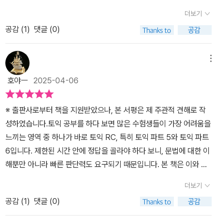
강사, 前파고다어학원 서면센타 토익강사이다. 저서로는 일주일에
도 파트별 각론서인 만큼 고득점 팁이 많이 정리되었다는 점도 좋습
다. 무엇보다 토익시험 에 자신감을 심어줄 만한 것이 필요한 지금,
더보기
끝내는 시원스쿨 토익 파트 5&6, 일주일에 끝내는 시월스쿨 토익 파
니다. p120을 보면 부록 중 하나로 "가장 많이 낚이는 문제 30"이 제
토익RC 중 토익파트5 와 토익파트6 에 대한 집중적인 학습은 필자
공감 (
1
)
댓글 (0)
트 3&4가 있다. ​​​​​​차례를 보면 문장의 기본, UNT 01 동사의 종류 / 품
시되었습니다. 27번을 보면 Hotel guests will (블랭크) a conside
입장에서 매우 필요하다고 할 수 있을 것입니다. 토익파트5 와 토익
사 자리, UNIT 02 명사, UNIT 03대명사, 동사 UNIT 04 동사의
rable discount~라고 나오는데, 저는 보자마자 답이 (C)로 나와
파트6 의 중요성은 아무리 강조해도 지나치지 않다는 점을 토익커들
시제, UNIT05 동사의 사태, UNIT06 동사의 수일치, 수식어 UNIT
서 혹시 무슨 함정이 있나 생각도 했습니다만 그렇지는 않았습니
메뉴
은 애초에 알았을 지 모르지만 저와 같이 옛날 영어를 배웠던 사람들
07형용사, UNIT08 부사, UNIT09 비교급, 접속사 UNIT 10 부사
다. 30번은 만약 앞에 관계대명사 that이 없었다면 답이 (C)가 될 수
은 전혀 모르기 때문에 기초영어부터 배우고 나서 토익공부 를 부지
호야ㅡ
2025-04-06
절 접속사, UNIT 11 명사절 접속사, UNIT 12등위 접속사 /상관 접
도 있었겠죠. 본문 p104에 잘 설명되듯 관계부사의 본질은 전치사
런히 진행하려고 합니다. 그래서 토익시험을 잘 치르려면 좋은 토익
속사, 전치사 UNIT 13 전치사, 준동사 UNIT14 to부정사, UNIT 1
+관계대명사라는 점, 당연하기는 해도 수험생이 종종 잊곤 하므로 명
교재 가 필요하고, 이를 위한 토익책추천 은 그 어느 것보다 훨씬 중요
※ 출판사로부터 책을 지원받았으나, 본 서평은 제 주관적 견해로 작
5동명사, UNIT16 분사, 기타 고난도UNIT17 관계사, UNIT 18 가
심해 두어야 하겠습니다.
할 수밖에 없을 것이라고 생각합니다. 이번 포스팅에서 소개할 토익
성하였습니다.토익 공부를 하다 보면 많은 수험생들이 가장 어려움을
정법/ 도치, 부록과 별책이 있다. ​​​​​​​일주일에 끝내는 시원스쿨 토익 파
교재 는 토익RC 중에서 토익파트5 와 토익파트6 를 제대로 이해할
느끼는 영역 중 하나가 바로 토익 RC, 특히 토익 파트 5와 토익 파트
트 5&6로 공부하면 파트 5를 10분 컷이 가능하다. ☀일주일 완성 커
수 있도록 만들어져 있는 책입니다. 바로 '일주일에 끝내는 시원스쿨
6입니다. 제한된 시간 안에 정답을 골라야 하다 보니, 문법에 대한 이
리큘럼으로 시험에 나오는 토익 문법만 빠르게 정리할 수 있다. ☀P
토익 파트 5&6' 이란 책입니다. 이 책은 단순한 기초 영문법을 다룬
해뿐만 아니라 빠른 판단력도 요구되기 때문입니다. 본 책은 이와 연
art5 문제풀이 속도와 정확도를 높여 Part 7풀이 시간까지 확보 가
책이 결코 아니란 특징이 있습니다. 토익시험 에서 자주 출제되는 토
관된 고민을 안고 있는 분들에게 최적화된 해법을 제시하는 토익 교
능하다.2, N회독 없이 실시간으로 이해와 암기가 가능하다.☀길 토
더보기
익 문법을 다룬 책입니다. 이 책의 특징은 몇 회독이 없이 실시간으로
재입니다.본 교재는 단순한 문제 풀이에 그치지 않고 출제 포인트 중
익의 밀착 가이드를 따라가다 보면 이해와 암기, 문제풀이까지 완벽
이해와 암기를 진행할 수 있다는 특징이 있습니다. 다만 토익파트5
공감 (
1
)
댓글 (0)
심의 개념 정리와 기출 변형 문제를 연계하여 실전 대응력을 키울 수
하게 끝낼 수 있다.☀문법 용어를 최소화한 이해하기 쉬운 설명으로
와 토익파트6 의 원활한 학습을 위해서는 기초 영문법 및 기초 영단