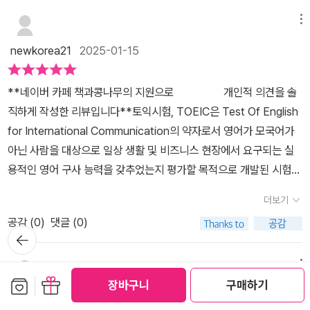
있도록 구성되어 있어, 단기간에 기본기와 함께 실전 감각을 다질 수
되어 있다. ​​ 3, 직접 채워 완성하는 참여형 교재로 학습효과를 극대화
어의 이해와 암기, 그리고 학습이 필요하다는 점은 참고해야 할 필요
있습니다. 특히, 토익 파트 5를 10분 내에 끝낼 수 있도록 훈련해 주
메뉴
할 수 있다.☀일방적 제시 예문이 아닌 출제포인트를 떠올려 정답을
성이 있습니다.마치면서'일주일에 끝내는 시원스쿨 토익 파트 5&6'
겠다고 강조하는 부분이 인상적입니다. 덕분에 시간이 많이 필요한
골라 직접 표시하는 예문으로 구성되어 있다.☀주요 공식을 빈칸 채
newkorea21
2025-01-15
는 토익파트5 를 10분만에 끝낼 수 있다고 말합니다. 그러나 이는 영
파트 7에 더 많은 시간을 분배할 수 있을 것입니다. 이런 점 때문에 토
우기로 확인하는 리뷰노트로 공부할 수 있다. 4, 개념 이해에서 출제
어 공부를 꾸준히 한 사람들의 이야기일 뿐입니다. 저같이 10년 이상
익 시험을 준비하면서 시간 관리에 늘 어려움을 느꼈던 분들이 토익
포인트 습득, 실전감까지 완벽 커버할 수 있다.☀[STEP 1] 출제 포
**네이버 카페 책과콩나무의 지원으로 개인적 의견을 솔
영어공부를 하지 않았다가 어떤 필요에 의해서 또는 스펙을 쌓아야
책을 추천해 달라고 한다면 꼭 권해드리고 싶은 책입니다.본 책은 문
인트 설명+빈칸 채우기로 바로 암기 ⇢[STEP 2] 기출문제 변형 실
직하게 작성한 리뷰입니다**토익시험, TOEIC은 Test Of English
하기 때문에 토익시험 을 치르려는 사람들은 토익공부 이전에 먼저
법 용어에 대한 부담을 줄이고, 쉽게 이해할 수 있는 설명과 직관적인
천문제의 학습을 통해 토익 기본기와 실전력을 동시에 완성할 수 있
for International Communication의 약자로서 영어가 모국어가
영어의 기초부터 공부해야 할 것입니다. 외국어가 중요하고 또한 스
예문을 통해 수험생의 접근성을 높였습니다. 지은이의 밀착 가이드를
다. ​​​​​​​​5, 고득점 완성을 위한 특별 부록으로는 ☀오랜 현 강 데이터 기
아닌 사람을 대상으로 일상 생활 및 비즈니스 현장에서 요구되는 실
펙쌓기에 혈안이 될 수밖에 없는 시대이긴 합니다만 그래도 기초가
믿고 따라가다 보면, 반복 회독 없이도 빠르게 이해하고 암기할 수 있
반, 토익 학습자들이 가장 낚이기 쉬운 문제와 무료 해설 강의를 제공
용적인 영어 구사 능력을 갖추었는지 평가할 목적으로 개발된 시험으
되어 있지 않은 상태에서의 외국어 능력 인증 시험 공부는 오히려 독
을 것입니다. 필기노트형 교재 구성도 매우 실용적입니다. 강의를 들
한다.☀최신 기출 변형 Part 5,6 모의고사 2회분을 제공한다. 6, 현
로 알고 있다.즉 원어민이 아닌 외국인을 대상으로 영어 구사능력을
이 될 수 있습니다. 토익시험 , 또는 토익공부 를 할 때에는 토익교재
으며 자연스럽게 정리하고 복습할 수 있는 구조가 마음에 듭니다.무
더보기
강 같은 인강, 저절로 집중되는 기출 포인트 강의를 (유로)로 제공한
평가하는 시험으로 이해할 수 있는 바이고 보면 수 많은 사람들이 토
도 중요합니다만 토익RC, 즉 토익파트5 와 토익파트6 에 대해서 잘
엇보다도 최신 기출 트렌드를 반영한 문제들이 수록되어 있어, 실전
다. 강의를 더 들을 사람만 들으면 될 것 같다. ☀점수 수직 상승 현강
공감 (
0
)
댓글 (0)
익 공부에 매달리는 이유를 조금은 알 수 있을것도 같다.토익시험에
설명한 토익교재 의 중요성은 더할 나위가 없습니다. 토익책추천 은
뒤로가
대비에 있어 매우 효과적입니다. 특히, 기출문제 바탕의 변형 문제들
으로 유명한 길토익 인강을 통해 Part 5 문법 문제 3초컷 노하우를
기
대해 포괄적인 이해도 중요하겠지만 세부적으로 완벽히 이해하고 있
무엇보다 중요한데 이 책이 토이커들로부터 많은 사랑을 받았으면
이 담긴 모의고사와 수험생들이 자주 틀리는 문제 30선을 수록한 특
전수해준다. ☀현강에서 처럼 중요 포인트를 확실히 짚어 주며, 주요
어야만 비로소 고득점을 이룰 수 있지 않을까 하는 나의 생각이 틀리
하는 것이 제 개인적인 생각입니다. [이 리뷰는 출판사에서 도서를 제
메뉴
별 부록은 토익 시험 직전 최종 점검용으로도 안성맞춤입니다.본 교
공식을 그 자리에서 암기하도록 코칭해준다.최빈출 기출 포인트로 시
보관함담기
선물하기
장바구니
구매하기
지 않았음을 확인할 수 있다.그러한 토익시험에서 파트 5&6에 비중
공받아, 직접 읽고 작성한 리뷰입니다.]#토익 #토익공부 #토익시험
재는 RC 점수를 올리고 싶은 분들, 특히 파트 5와 파트 6에서 시간을
koogi386
2025-03-22
험에 꼭 나오는 포인트를 알기 쉽게, 군더더기 없이 설명하고 기억에
을 두는 이유는 무엇일까? 하는 궁금증이 일어난다.나와 같이 토익
#토익RC #토익파트5 #토익파트6 #토익교재 #토익책추천