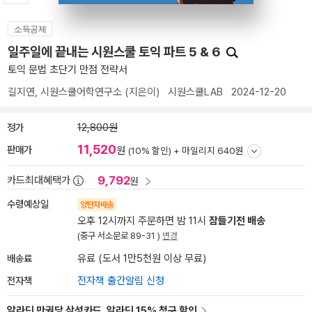
소득공제
일주일에 끝내는 시원스쿨 토익 파트 5 & 6
토익 문법 초단기 만점 전략서
길지연
,
시원스쿨어학연구소
(지은이)
시원스쿨LAB
2024-12-20
정가
12,800원
11,520
판매가
원
(10% 할인) +
마일리지 640원
9,792
카드최대혜택가
원
수령예상일
양탄자배송
오후 12시까지 주문하면 밤 11시
잠들기전 배송
(중구 서소문로 89-31 )
변경
배송료
유료 (도서 1만5천원 이상 무료)
전자책
전자책 출간알림 신청
알라딘 만권당 삼성카드, 알라딘 15% 청구 할인