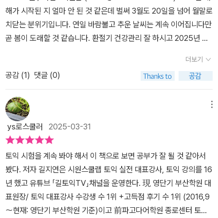
고사 3회 분에 걸쳐서,나의 토익 점수를 마무리할 수 있다. 강의를 들
는, 만약 앞에 can 같은 조동사가 왔다면, 답은 be transferred
해가 시작된 지 얼마 안 된 것 같은데 벌써 3월도 20일을 넘어 월말로
으면서, 완성하는 필기노트형, pART 5 10분 컷 솔루션을 통해서, 실
가 될 수도 있을 듯합니다. 그러나 이 페이지에 나온 지문에서는, 단순
치닫는 분위기입니다. 연일 바람불고 추운 날씨는 계속 이어집니다만
제 시험에서 문제를 풀 수 있는 최적의 상황을 만들어 나간다. 이 책을
히 is not 이라고만 되어 있으므로, 의미를 더 분명하게 하려면 가
곧 봄이 도래할 것 같습니다. 환절기 건강관리 잘 하시고 2025년 한
통해서, 문제의 유형과 문제의 난이도, 문제 예측까지 책 한권으로 마
능 여부를 뜻하는 접사 -able이 들어간 어휘가 답이라야만 하겠습니
해도 건강하게 보내셨으면 합니다. 필자는 공부와 자격증, 독서, 필사
무리할 수 있다. 책 한 권으로 세가지 효과와 이득을 얻을 수 있다.마
더보기
다. 그 다음 문제는 문맥상 considerate가, considerable보
를 주로 해서 올 한 해 활동을 계획하고 있습니다. 토익RC 중 쉽디 쉬
지막으로 이 미 책으로통해 토익에 있어서, 놓칠 수 있는 것, 가장 많
다 더 적합하다는 게 누구 눈에도 명백합니다. 책 곳곳에는 길토익 팁
공감 (
1
)
댓글 (0)
운 토익파트5 와 토익파트6 에서 고득점하는 방법을 배울 수 있는 토
이 틀리는 것을 확인할 수 있다.
(tip)이라고 해서, 왜 그 선지가 답이 되어야만 하는지 더 명확하게 설
익교재 로 토익시험 을 대비할 수 있는 토익공부 에 만전을 기하는 시
명해 둔 코너들이 있습니다. 이런 걸 보면 왜 길지연쌤이 일타강사인
간이 되시길 바랍니다. 최근 어렵기로 소문난 토익 , 그 토익시험 에서
메뉴
지 확인이 됩니다. p96 같은 곳을 보면 본문에 "자동사는 무조건 ~in
한가닥 희망을 찾을 수 있는 분야를 꼽으라면 저는 토익RC 그 중에서
ys로스쿨러
2025-03-31
g 형태로만 사용한다고 나옵니다. 또 upcoming 같은 단어는 동사
도 토익파트5 , 그리고 토익파트6 를 꼽을 수 있겠습니다. 물론 이것
의 현재분사꼴이 아니라 그 자체로 형용사라는 점 유의하라고도 합니
들도 토익에 있어서 꼭 필요한 문법과 단어 공부가 최소한으로 되어
토익 시험을 계속 봐야 해서 이 책으로 보면 공부가 잘 될 것 같아서
다. p99의 리뷰노트 같은 것도 수험생이 앞에서 배운 내용을 다시 익
있어야만 가능성이라도 찾을 수 있으니 말입니다. 그래서 토익시험
봤다. 저자 길지연은 시원스쿨랩 토익 실전 대표강사, 토익 강의를 16
히기에 유익합니다. p102를 보면 관계대명사 that의 경우 소유격
을 잘 보기 위한 토익공부 이전에 기초적인 영어 및 영문법, 영단어 공
년 했고 유튜브 「길토익TV」채널을 운영한다. 現 영단기 부산학원 대
이 없다고도 하는데 당연한 말이지만 잊기 쉽습니다. p109를 보면 가
부가 필요한 이유는 그래서입니다. 특히 20년 넘게 영어공부를 하지
표원장/ 토익 대표강사 수강생 수 1위 +고득점 후기 수 1위 (2016,9
정법의 도치가 나오는데, 물론 문어적 표현이긴 하지만 여튼 파트
않다가 이제서야 영어 공부를 토익으로 시작하려는 필자 입장에서 본
～현재: 영단기 부산학원 기준)이고 前파고다어학원 종로센터 토익
5 등에서 변별력을 높이기 위해 가끔 출제됩니다. 이 교재는 아무래
다면 토익공부 가 결코 만만하지 않다는 것 쯤은 익히 알고 있습니