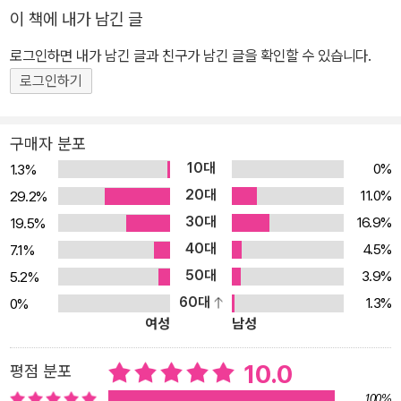
5, 6 고득점 완성을 위한 특별 부록 - 오랜 현강 데이터 기반, 토익 학
이 책에 내가 남긴 글
습자들이 가장 많이 낚이는 문제 30 수록 ▶ 무료 해설강의 제공 - 최
로그인하면 내가 남긴 글과 친구가 남긴 글을 확인할 수 있습니다.
신 기출변형 Part 5, 6 모의고사 2회분 제공 7. 현강 같은 인강, 저절
로 집중되는 기출 포인트 강의 (유료) - 점수 수직 상승 현강으로 유
로그인하기
명한 길토익의 Part 5 문법 문제 3초컷 노하우 전수 - 현강에서처럼
중요 포인트를 확실히 짚어 주며, 주요 공식을 그 자리에서 암기하도
구매자 분포
록 코칭 ★ 이 책의 구성과 특징 1. 최빈출 기출포인트 시험에 꼭 나오
10대
0%
1.3%
는 출제 포인트를 엄선해 알기 쉽게, 군더더기 없이 설명하고 기억에
20대
11.0%
29.2%
오래 남을 수 있게 정리하였다. 2. 필수 암기 리스트 반드시 외워야 할
30대
16.9%
19.5%
필수 내용을 암기하기 쉽게 정리하였다. 시험 직전 이 부분만 빠르게
40대
4.5%
7.1%
훑어보고 시험장에 가도 몇 문제는 더 맞힐 수 있도록 엄선한 리스트
50대
3.9%
5.2%
이다. 3. 기출변형 문제형 예문 눈으로 보고 지나가는 일방적 제시 예
60대
1.3%
0%
문이 아닌, 출제 포인트를 떠올려 헷갈리는 오답과 비교해 정답을 골
여성
남성
라내야 하는 문제형 예문으로 학습 효과를 극대화하였다. 전부 기출
변형으로 이루어져 있어, 제시된 출제 포인트를 완벽하게 내 것으로
10.0
평점 분포
만들 수 있다. 4. 길토익 TIP 기본 학습 내용에서 더 나아가, 기출 정
100%