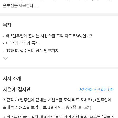
솔루션을 제공한다.
시험에 꼭 나오는 문법만 선별하여 이해와 암기가 동시에 되도록 알
목차
기 쉽게 정리하고, 100% 기출변형 예문과 실전문제들로 연습하여
실전 적응력을 높일 수 있도록 하였다. 또한 점수 수직 상승 강의로 유
• 왜 「일주일에 끝내는 시원스쿨 토익 파트 5&6」인가?
명한 길토익 현강의 커리큘럼과 관리를 그대로 옮겨 와 Part 5 10분
• 이 책의 구성과 특징
컷 달성을 앞당길 수 있게 하였다.
• TOEIC 접수부터 성적 발표까지
저자 소개
지은이:
길지연
저자파일
신간알림 신청
최근작 :
<일주일에 끝내는 시원스쿨 토익 파트 5 & 6>
,
<일주일에
끝내는 시원스쿨 토익 파트 3 & 4>
… 총 2종
(모두보기)
시원스쿨랩 토익 실전 대표강사 토익 강의 경력 16년 유튜브 「길토익