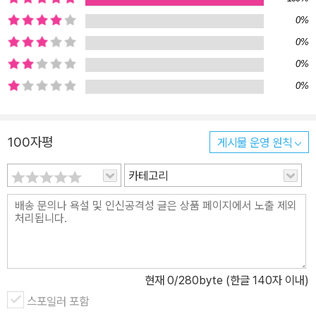
보, 고난도 학습 포인트, 실전에서 바로 적용할 수 있는 길토익만의 문
0%
제풀이 전략 등을 안내한다. 5. REVIEW NOTE 꼭 암기하고 있어야
0%
할 문법 공식을 빈칸 채우기로 확인하는 코너이다. 손으로 직접 써 보
면서 확실하게 암기할 수 있다. 6. 기출 PRACTICE 해당 Unit의 학
0%
습이 끝나면 기출 변형된 문제들을 풀면서 학습이 잘 되었는지 점검
0%
한다. 채점 후 복습 시에는 필기 공간에 중요 포인트를 적어 두어 추후
중요한 것만 빠르게 리뷰하고자 할 때 효과적으로 이용할 수 있다. 7.
100자평
게시물 운영 원칙
가장 많이 낚이는 문제 30 오랜 현장 강의 데이터에서 뽑은, 수강생
들이 가장 많이 낚이는 문제들을 선정하여 제공한다. 일일이 해석하
카테고리
지 않고도 정답으로 직행하는 법을 알려주는 길토익 무료 해설강의도
시원스쿨랩 유튜브를 통해 제공한다. 8. Part 5, 6 실전 모의고사 2
회분 토익 시험의 최신 출제 트렌드를 반영한 최신 기출변형 실전 모
의고사 2회분을 제공하여 토익 RC 고득점 준비를 완벽하게 할 수 있
도록 하였다. <이 책이 필요한 학습자> - 토익에 나오는 문법을 딱 일
현재
0
/280byte (한글 140자 이내)
주일 만에 마스터하고 싶은 학습자 - 토익 시험에서 RC 문제풀이 시
간이 많이 부족한 학습자 - 토익 시험에서 Part 5를 10분 컷으로 끝
스포일러 포함