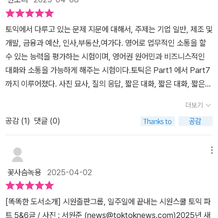
면 그렇지 않은 예외도 있는데, 교재에 거론된 employees interest
ed가 그 좋은 예입니다. 이해관계가 있는 직원들이라는 뜻인데, 그 앞
토익에서 다루고 있는 문제 지문에 대해서, 주제는 기업 일반, 제조 및
에 나온 please be advised 같은 말도 토익에 자주 나오는 표현(이
개발, 금융과 예산, 인사,부동산,여가다. 영어로 업무적인 소통을 할
자 직장에서 종종 접할 수 있는 문구)이므로 잘 알아 둘 필요가 있겠
수 있는 능력을 평가하는 시험이며, 영어권 원어민과 비즈니스적인
습니다. 이 페이지에는 특히 저자가 고난도라고 빨간색으로 표시
대화와 소통을 가능하게 해주는 시험이다.토틱은 Part1 에서 Part7
해 둔 사항도 있는데, our (professional/professionally) legal c
까지 이루어졌다. 사진 묘사, 질의 응답, 짧은 대화, 짧은 대화, 짧은
onsultants에서 어떤 게 맞는 표현이겠습니까? 답은 전자인데, 흔히
담화를 Part1에서 Part4까지 다르고 있다면, Part 5~Part6의 경
들 legal이라는 형용사 앞에는 그를 꾸미는 부사(adverb)가 오겠거
더보기
우 단문 빈칸 채우기 (문법, 어휘), 장문 빈칸 채우기(문법, 문맥에 맞
니 짐작합니다. 그러나 이 경우에는 legal이 서술 기능을 하지 않으므
공감 (
1
)
댓글 (0)
는 어휘/문장) 를 다루며, 총 46문항으로 구성되어 있다. 마지막 Par
로, 앞에 부사가 오면 매우 어색합니다. 따라서 답으로는 형용사(adj
t7의 경우 도해 문제가 출제되고 있으며, 200문항 중에서, 총 54 문
ective)인 legal이 와야 합니다. p48에는 초고난도 문제 두 개가 설
항이다. 책 『일주일에 끝내는 시원스쿨 토익 파트 5&6』에는 토익 R
메뉴
명됩니다. 그냥 고난도도 아니고 앞에 초(超)가 붙었습니다. 상품권
C파트로서, 빈칸 채우기가 가능하다. 문제의 유형 익히기, 문제에 대
이 valid for single use이므로 ~는 안 된다는 문구인데, 뭐가 안 된
꽃사슴녹용
2025-04-02
한 정답 찾기, 시험에 꼭 나오는 문법에 대해 선택과 집중하기, 빈칸
다는 걸까요? transferred 혹은 transferable 둘 중 하나를 골라
채우기로 주요 공식 암기 완료가 가능하다. 가장 많이 낚이는 문제 3
야 합니다. 해설에는, 이게 일반 규정을 설명하므로 일회성이 아니
[똑똑한 도서소개] 시원출판그룹, 일주일에 끝내는 시원스쿨 토익 파
0 을 통해 토익 고득점 획득을 노릴 수 있으며, pART 5,6 실전 모의
라 고유한 속성을 나타내는 형용사라야 한다고 말합니다. 제 생각에
트 5&6글 / 사진 : 서원준 (news@toktoknews.com)2025년 새