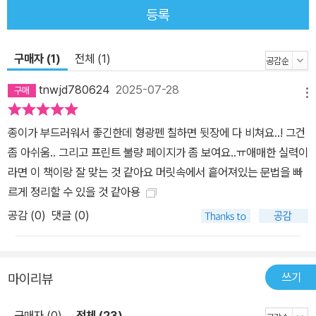
내고 Part 7 문제 풀이 시간을 확보하고 싶은 학습자 - 현강처럼 강
등록
의 들으며 필기하면서 강사의 코칭을 따라 가는 방식을 선호하는 학
습자 - 토익 점수 700~800점대를 목표로 하는 학습자 - 시중의 토
구매자 (1)
전체 (1)
익 문법서가 어렵게 느껴지거나 분량이 부담스러운 사람 - 토익 시험
에서 함정 문제에 자꾸 낚이는 사람 - 알고 있는 문법 이론을 문제에
tnwjd780624
2025-07-28
메뉴
적용하는 데 어려움을 겪는 사람
종이가 부드러워서 좋긴한데 형광펜 칠하면 뒷장에 다 비쳐요..! 그건
좀 아쉬움.. 그리고 프린트 불량 페이지가 좀 보여요..ㅠ애매한 실력이
라면 이 책이랑 잘 맞는 것 같아요 머릿속에서 흩어져있는 문법을 빠
르게 정리할 수 있을 것 같아용
공감 (
0
)
댓글 (0)
쓰기
마이리뷰
구매자 (0)
전체 (23)