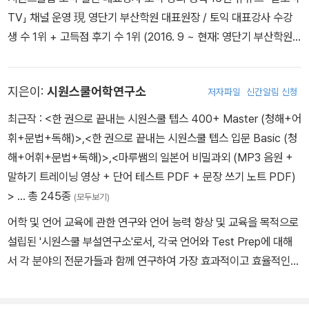
TV」 채널 운영 現 영단기 부산학원 대표원장 / 토익 대표강사 수강
생 수 1위 + 고득점 후기 수 1위 (2016. 9 ~ 현재: 영단기 부산학원
기준) 前 파고다어학원 종로센터 토익 강사 前 파고다어학원 서면센
터 토익 대표강사 저서 일주일에 끝내는 시원스쿨 토익 파트 3&4 일
지은이:
시원스쿨어학연구소
저자파일
신간알림 신청
주일에 끝내는 시원스쿨 토익 파트 5&6
최근작 :
<한 권으로 끝내는 시원스쿨 텝스 400+ Master (청해+어
휘+문법+독해)>
,
<한 권으로 끝내는 시원스쿨 텝스 입문 Basic (청
해+어휘+문법+독해)>
,
<마루쌤의 일본어 비밀과외 (MP3 음원 +
말하기 트레이닝 영상 + 단어 테스트 PDF + 문장 쓰기 노트 PDF)
>
… 총 245종
(모두보기)
어학 및 언어 교육에 관한 연구와 언어 능력 향상 및 교육을 목적으로
설립된 '시원스쿨 부설연구소'로서, 각국 언어와 Test Prep에 대해
서 각 분야의 전문가들과 함께 연구하여 가장 효과적이고 효율적인
학습이 무엇인지 연구해서 그에 맞는 강의와 도서 그리고 부가 서비
스를 제시하는 전문 개발조직입니다.