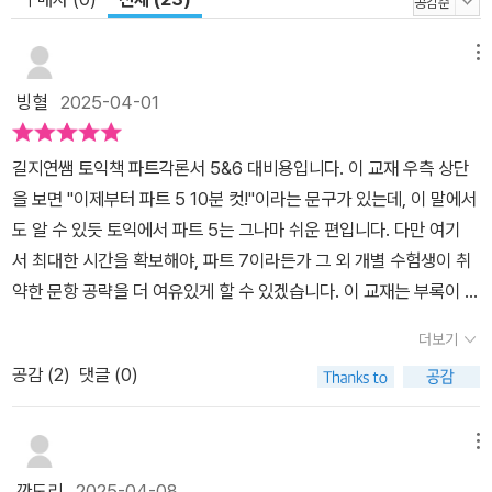
메뉴
빙혈
2025-04-01
길지연쌤 토익책 파트각론서 5&6 대비용입니다. 이 교재 우측 상단
을 보면 "이제부터 파트 5 10분 컷!"이라는 문구가 있는데, 이 말에서
도 알 수 있듯 토익에서 파트 5는 그나마 쉬운 편입니다. 다만 여기
서 최대한 시간을 확보해야, 파트 7이라든가 그 외 개별 수험생이 취
약한 문항 공략을 더 여유있게 할 수 있겠습니다. 이 교재는 부록이 많
지 않은데, 아무래도 RC이다 보니 음원으로 도움 받을 여지가 없어서
더보기
이겠습니다. 대신, 시원스쿨의 길지연쌤 사이트에 가면 무료강의영상
공감 (
2
)
댓글 (0)
이 있어서, 혹시 길쌤 강의 스타일이 궁금한 분들은 참고할 수 있습니
다. (*책좋사의 소개를 통해 출판사에서 제공한 도서를 읽고 솔직하
게, 주관적으로 작성한 후기입니다) 우리말이나 영어나 수식어가 피
메뉴
수식어 앞에 온다는 점은 같습니다. 그러나 p46(UNIT 07)을 보
깐도리
2025-04-08