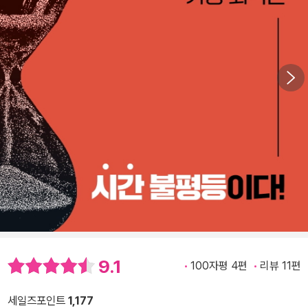
9.1
100자평 4편
리뷰 11편
세일즈포인트
1,177