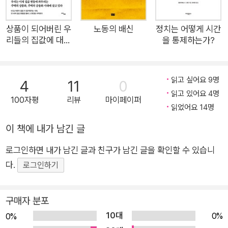
그럼에도 노동시간 유연화라는 명목으로 일주일에 최대 69시간
까지 일할 수 있게 하려는 제도적 퇴행이 시도되었다. 대부분의
상품이 되어버린 우
노동의 배신
정치는 어떻게 시간
리들의 집값에 대하
을 통제하는가?
사람들이 일에서 자유로워지지 못했고 노동으로 소진된 심신을
여
잠깐의 오락과 휴식으로 간신히 회복하며 매일을 보낸다. 노동에
매몰된 시간 속에서 돌봄, 우정, 정치적 참여와 숙의 등의 자리는
읽고 싶어요 9명
4
11
0
점점 더 좁아졌다. 저자는 이렇듯 능동적인 정치적 시민으로 거듭
읽고 있어요 4명
100자평
리뷰
마이페이퍼
나기 위해 반드시 필요한 활동이 배제되는 현실이 민주주의의 기
읽었어요 14명
반을 약화시켜 각종 불평등과 빈곤과 불안정성을 더욱 심화시키
이 책에 내가 남긴 글
기 때문에 시간 불평등이야말로 “모든 불평등 가운데 가장 최
악”(5면)이라고 경고한다. 단순히 시간 불평등의 현실을 포착하
로그인하면 내가 남긴 글과 친구가 남긴 글을 확인할 수 있습니
는 데서 그치지 않고 우리의 시간을 통치하는 자본주의 체제를 꿰
다.
로그인하기
뚫어보고 그 체제를 극복하기 위한 대담하고 구체적인 정치 전략
까지 총망라하는 이 책은 우리의 시간과 일상이 가혹한 요구에 직
구매자 분포
면한 이때 삶의 근본적 전환을 꿈꾸는 이들에게 유의미한 지침이
10대
0%
0%
되어줄 것이다. 시간은 본래 무엇을 위한 것이었을까 시간을 어떻