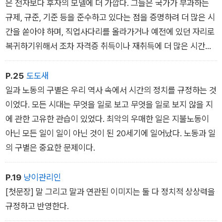
최악”(5면)이라고 경고한다. 단순히 시간 불평등의 현실을 포착
은 전자보다 후자의 모델에 더 가깝다. 그들은 국가가 부과하는
하는 데서 그치지 않고 우리의 시간을 통치하는 자본주의 체제를
규제, 규준, 기준 등을 준수하고 있다는 점을 증명하려 더 많은 시
꿰뚫어보고 그 체제를 극복하기 위한 대담하고 구체적인 정치 전
간을 쏟아야 하며, 직업사다리를 올라가거나 예전에 있던 자리로
략까지 총망라하는 이 책은 우리의 시간과 일상이 가혹한 요구에
복귀하기위해서 조차 자격증 취득이나 재취득에 더 많은 시간을
직면한 이때 삶의 근본적 전환을 꿈꾸는 이들에게 유의미한 지침
써야한다.
이 되어줄 것이다.
P.25
도도새
일과 노동의 구별은 우리 역사 속에서 시간의 정치를 규정하는 것
이었다. 모든 시대는 무엇을 일로 보고 무엇을 일로 보지 않을 지
에 관한 고유한 관습이 있었다. 최악의 우매한 일은 지불노동이
아닌 모든 일이 일이 아닌 것이 된 20세기에 일어났다. 노동과 일
의 구별은 중요한 문제이다.
P.19
냥이관리인
[첫문장] 말 그리고 말과 연관된 이미지는 둘 다 정치적 상상력을
규정하고 반영한다.