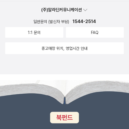
일하는 것이 당연해졌고, 한꺼번에 여러가지 일을 수행하며, 노동
다. 우리는 어릴 때부터 하고 싶은 무엇을 발견해서 도전하라고
(주)알라딘커뮤니케이션
과 여가의 경계가 희미해져 노동시간을 정확히 측정할 수 없게 되
교육받습니다. 자발적 요소를 강조하는 교육입니다. 그런데 자발
1544-2514
었다. 저자는 이러한 악화일로가 프레카리아트에게 더 위협적이
일반문의 (발신자 부담)
적인 무엇이 경제순환에 도움이 되지 않을 때, ‘게으르고’ ‘국가로
라고 말한다. 프레카리아트는 소득을 지대나 정기적인 봉급, 비임
부터 공짜로 얻어내려 한다.’는 말을 들을 가능성이 높습니다.(13
1:1 문의
FAQ
금 특전 등이 아니라 오로지 임금노동에만 의존하며 주로 불안정
2쪽) 사회에 무의미한 사람이라고 낙인을 찍는 셈입니다. 자발적
한 노동을 하는 계급이다. 그들 대부분은 정해진 노동시간이나 작
인 일보다 경제순환에 도움이 되는 노동을 해야만 하는 시스템이
중고매장 위치, 영업시간 안내
업장이 없고 숙련기술이 필요 없는 임시직, 단기 계약직, 심부름
구축되어 있는지도 모릅니다. 그래서 사람은 자발적인 무엇을 기
노동, 플랫폼 노동 등에 동원되는데, 그런 일자리의 불확실성 때
본적 생활을 위한 노동으로 삼으려고 합니다. 자연스럽게 노동과
문에 그들은 안정적인 소득을 확보하기 어려울 뿐만 아니라 자신
일의 경계가 허물어집니다. 노동과 일이 같다는 공식이 성립되는
의 시간을 거의 통제할 수 없게 된다. 더 심각하게는 불필요하고
셈이지요. 이 공식을 성립할 수 있을 때까지 사회는 기다려주지
비생산적인 일에 상당한 시간을 써야 한다. 언제 주어질지 모를
않습니다. 사회는 이미 돈을 매개로 한 경제순환이 기본적 생활
일을 기다리며 시간을 때우는 ‘대기하는 일’, 국가 급여를 수급하
을 위한 구조로 되어 있습니다. 개인이 돈을 벌고 쓰면서 생활을
기 위해 구직활동을 증명해야 하는 ‘구직으로서의 일’, 고용 가능
유지하는 구조입니다. 이 순환이 잘 돌아가는 사회를 긍정적으로
성을 높이기 위해 형식적인 직업 훈련 프로그램에 참여해야 하는
평가합니다. 그 지표를 위해 복지제도를 마련하겠지요. 다만, 그
‘훈련으로서의 일’ 등이 그렇다. 저자는 제3의 시간 체제에 나타
제도에서 개인의 일은 철저히 배제됩니다. 진짜 그 일을 하고 싶