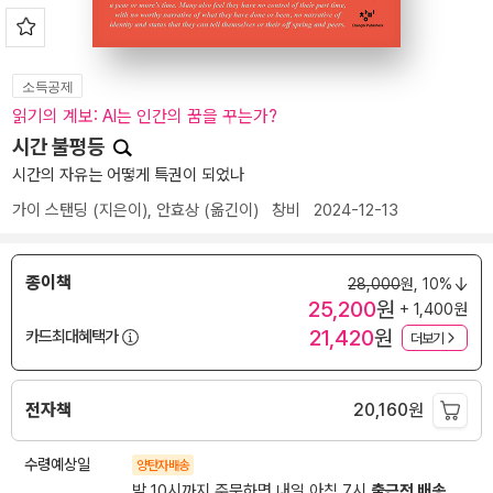
소득공제
읽기의 계보: AI는 인간의 꿈을 꾸는가?
시간 불평등
시간의 자유는 어떻게 특권이 되었나
가이 스탠딩
(지은이),
안효상
(옮긴이)
창비
2024-12-13
종이책
28,000
원,
10%
25,200
원
+ 1,400원
21,420
원
카드최대혜택가
더보기
전자책
20,160
원
수령예상일
양탄자배송
밤 10시까지 주문하면 내일 아침 7시
출근전 배송