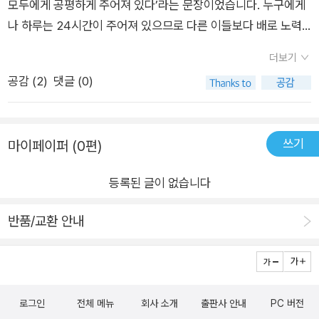
것에 다름 아닌 프롤레타리아트화를 반대하는 데 앞장서야 했던
모두에게 공평하게 주어져 있다’라는 문장이었습니다. 누구에게
좌파는 ‘노동의 존엄성’을 떠받들며 노동주의를 받아들였다. 자유
나 하루는 24시간이 주어져 있으므로 다른 이들보다 배로 노력
롭지 않은 노동으로부터의 해방이 아니라 소득의 정당한 분배, 보
하며 계발을 해야 한다는 내용이었습니다. 이런 내용을 자주 읽다
더보기
편적 복지를 요구하는 데 그쳐버린 좌파의 행보를 향해 저자는
보니 잠을 많이 자는 건가, 너무 쉬려고만 하나 생각하며 노동 이
공감 (
2
)
댓글 (0)
“근대성이 저지른 어마어마한 역사적 실수”(100면)라고 일침을
외에 꿈을 이루기 위한 무엇을 하려고 노력했습니다. 그래서인지
가한다. 결국 노동주의는 자본주의와 손을 맞잡고 소수의 부를 위
늘 피곤했고, 잠시 쉬는 틈에는 불안을 느꼈습니다. 그런데 시간
해 다수의 시간이 희생되는 것을 정당화하면서 시간 불평등 시대
이 불평등하다니! 지금까지 믿어온 명제를 흔들리게 해서 읽었습
쓰기
마이페이퍼 (0편)
의 서막을 열었다. 끝나지 않는 노동, 부실한 휴식, 부업과 자기계
니다. 책에서는 노동과 일을 구분하여 이야기한다고 생각합니
발의 압박, 그럼에도 불안정한 미래 더욱 나빠진 시간을 살다 ‘제
다. 책을 끝까지 읽었는데도 노동과 일을 구분하기 어렵습니다.
등록된 글이 없습니다
3의 시간 체제’라고 부르는 현대에 이르러 시간이 더욱 왜곡되고
제가 이해한 선에서 노동과 일을 다음과 같이 구분하려고 합니다.
불합리해졌다. 경제성장이 최고의 정치적·경제적 목표가 되면서
노동은 살아가기 위한 경제적 기반을 다지기 위한 것입니다. 일은
반품/교환 안내
고용안정성 보장은 경제성장의 적으로 간주되어 산업적 시간 시
경제적 구조를 벗어나 자신을 위해, 자신의 공동체를 위해 하는
대에 비해 훨씬 많은 노동자가 불안정한 일자리에서 일하게 되었
것입니다. 제가 이해한 한도 내에서는 노동의 동기는 기본적 생활
다. 또한 신자유주의가 득세하고 자기 기업가 정신이 새로운 표준
유지이고, 일의 동기는 자발적 마음입니다. 그 비중은 엇비슷할
이 되자 노동자는 스스로를 리모델링하고 재시장화해야 하는 필
수도 있습니다. 그래도 시스템 안에서 더 높은 비중을 차지하는
로그인
전체 메뉴
회사 소개
출판사 안내
PC 버전
요에 의해 더 많이 일해야 했다. 작업장(workplace) 밖에서도
쪽은 노동이라고 생각합니다. 문제는 ‘자발적’이라는 표현입니