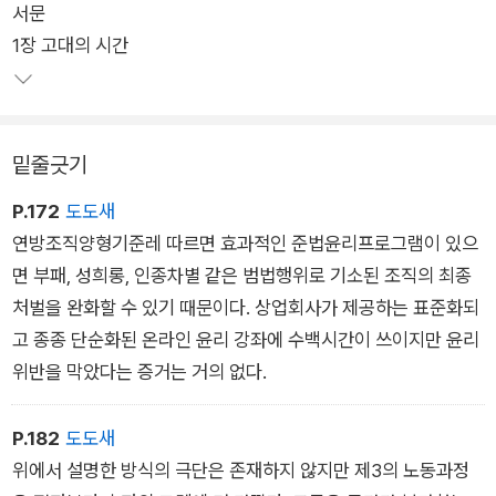
서문
존 메이너드 케인스는 2030년이 되면 사람들이 주당 평균 15시
1장 고대의 시간
간만 일하게 될 것이라고 예언했다. 그러나 2030년을 목전에 둔
현재 전세계 연 평균 노동시간은 1,800시간에 육박하며 그중 한
국은 ‘장시간 노동 국가’ ‘과로 사회’ ‘일중독 사회’라는 꼬리표를
여전히 벗어던지지 못했다. 그럼에도 노동시간 유연화라는 명목
밑줄긋기
으로 일주일에 최대 69시간까지 일할 수 있게 하려는 제도적 퇴
행이 시도되었다. 대부분의 사람들이 일에서 자유로워지지 못했
P.172
도도새
고 노동으로 소진된 심신을 잠깐의 오락과 휴식으로 간신히 회복
연방조직양형기준레 따르면 효과적인 준법윤리프로그램이 있으
하며 매일을 보낸다.
면 부패, 성희롱, 인종차별 같은 범법행위로 기소된 조직의 최종
처벌을 완화할 수 있기 때문이다. 상업회사가 제공하는 표준화되
노동에 매몰된 시간 속에서 돌봄, 우정, 정치적 참여와 숙의 등의
고 종종 단순화된 온라인 윤리 강좌에 수백시간이 쓰이지만 윤리
자리는 점점 더 좁아졌다. 저자는 이렇듯 능동적인 정치적 시민으
위반을 막았다는 증거는 거의 없다.
로 거듭나기 위해 반드시 필요한 활동이 배제되는 현실이 민주주
의의 기반을 약화시켜 각종 불평등과 빈곤과 불안정성을 더욱 심
P.182
도도새
화시키기 때문에 시간 불평등이야말로 “모든 불평등 가운데 가장
위에서 설명한 방식의 극단은 존재하지 않지만 제3의 노동과정