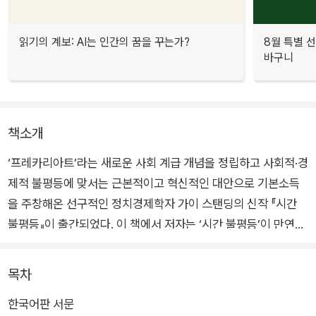
읽기의 계보: AI는 인간의 꿈을 꾸는가?
8월 특별 선
바구니
책소개
‘프레카리아트’라는 새로운 사회 계급 개념을 정립하고 사회적·경
제적 불평등에 맞서는 근본적이고 혁신적인 대안으로 기본소득
을 주창해온 선구적인 정치경제학자 가이 스탠딩의 신작 『시간
불평등』이 출간되었다. 이 책에서 저자는 ‘시간 불평등’이 만연한
현실과 그 역사적 전개 과정을 상세히 기술하며 불평등을 고착 및
심화시켜온 자본주의의 역사와 메커니즘을 전면적으로 검토하고
목차
비판한다.
한국어판 서문