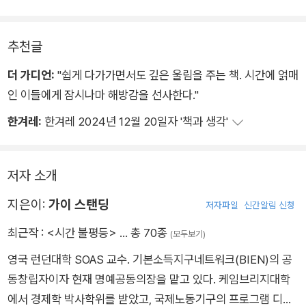
추천글
더 가디언:
"쉽게 다가가면서도 깊은 울림을 주는 책. 시간에 얽매
인 이들에게 잠시나마 해방감을 선사한다."
한겨레:
한겨레 2024년 12월 20일자 '책과 생각'
저자 소개
지은이:
가이 스탠딩
저자파일
신간알림 신청
최근작 :
<시간 불평등>
… 총 70종
(모두보기)
영국 런던대학 SOAS 교수. 기본소득지구네트워크(BIEN)의 공
동창립자이자 현재 명예공동의장을 맡고 있다. 케임브리지대학
에서 경제학 박사학위를 받았고, 국제노동기구의 프로그램 디렉