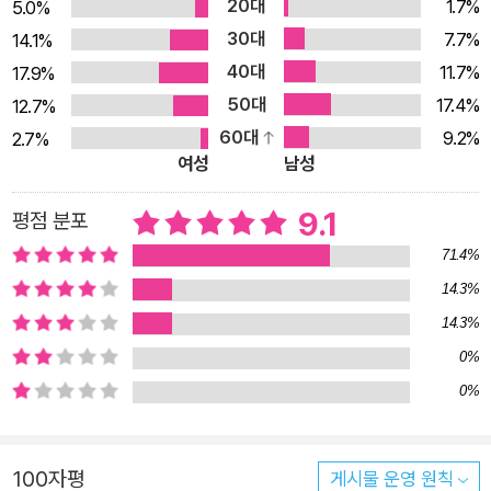
20대
1.7%
5.0%
게 써야 할지에 관한 우리의 빈약한 상상력을 자극하기 위해 저자
30대
7.7%
14.1%
는 고대 그리스 아테네에서까지 거슬러 올라가 이야기를 시작한
40대
11.7%
17.9%
다. 현대인들은 ‘워라밸’이라는 타협적인 용어로 일로부터 삶을
50대
17.4%
12.7%
지키려 하지만, 이미 오래전 아테네인들은 ‘노동’(labour)을 “가
60대
9.2%
2.7%
난이라는 조건에서 수행되는 고통스럽고 힘든 활동”(24면)으로
여성
남성
인식해 기피했다. 그들은 노동 대신 ‘일’(work)과 여가에 많은 시
간을 썼다. ‘일’은 돌봄, 공부, 교육, 창조적 작업 등 “개인의 신체
9.1
평점 분포
적·지적·정서적 질과 더불어 사회구조와 공동체 유대를 유지하고
71.4%
발전시키는 활동”(25면)으로 노동과는 확연히 구별되는 것이었
14.3%
다. 저자는 이와 같은 ‘일’과 ‘노동’의 구별을 강조하며 실은 노동
14.3%
이 우리의 시간에 필수적이거나 자연스러운 것이 아니었음을 상
0%
기시킨다. 이러한 구별은 13세기의 「삼림헌장」까지 이어졌다. 취
0%
약계층이 생계나 생활수단을 모두가 공유하는 공적 자원인 공유
지(commons)에 의존할 수 있음을 명시한 「삼림헌장」은 공유지
를 지키고 돌보는 공유화(commoning)와 같은 ‘일’을 권장하면
100자평
게시물 운영 원칙