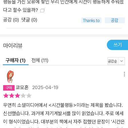
평등을 가진 오류에 쌓인 우리 인간에게 시간이 평등하게 주워졌
인 포드주의가 광범위하게 도입되면서 노동을 관리하기 쉬워지
다고 할수 있을까?
고 생산성 증대가 최상의 목표가 되자 대중은 장시간 노동에 익숙
공감 (
0
)
댓글 (0)
해졌다. 자본주의가 시간 사용 방식을 새롭게 규정하기에 이른 것
이다. 이처럼 변화한 시간을 저자는 ‘산업적 시간’이라고 명명하
며, 이 시기의 가장 심각한 문제는 바로 ‘노동주의’였다고 지적한
쓰기
마이리뷰
다. 노동주의란 “노동이 일하고 생계를 꾸리는 데 적절하고 바람
직한 방식이라는 허위의식”(91면)으로, 자본주의가 발흥하던 시
구매자 (1)
전체 (11)
기 노동을 원하지 않았던 대중에게 이 의식을 주입하기 위해 정치
적·사회적 대규모 조정이 이루어졌다. 노동이라는 새로운 질서에
메뉴
순응하지 않는 자를 제도적으로 격리·처벌하고 노동자가 일자리
쿄모혼
2025-04-19
에 오래 머물러 있도록 사용자가 앞서 고용안정을 보장하는 입법
을 추진하는 등 폭력적이고 교묘했던 조정 과정을 낱낱이 밝히면
서 저자는 무엇보다 노동주의를 수용했던 사회민주주의자와 공
우연히 소셜미디어에서 <시간불평등>이라는 제목을 봤습니다.
산주의자들을 맑스주의의 관점에서 강력하게 비판한다. 임금노
신선했습니다. 과거에 자기계발서를 많이 읽었습니다. 주로 에세
동을 “일과 생활의 정상적인 방식으로 보도록 훈육”(91면)되는
이 형식이었습니다. 대부분의 책에서 자주 접했던 문장이 ‘시간은