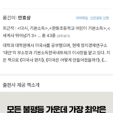
터, 유엔·세계은행 및 세계 각국 정부의 노동·사회 정책 자문으로
활동했다. 기본소득 논의의 최고 권위자로서 지난 30여년간 이
옮긴이:
안효상
저자파일
신간알림 신청
론과 실험의 전면에 나서왔다. 최근에는 프레카리아트 계급이 겪
는 불평등과 불안정에 주목하며 무조건적인 기본소득 정책과 공
최근작 :
<다시, 기본소득>
,
<판동초등학교 어린이 기본소득>
,
<
유지(commons), 그리고 숙의민주주의에 관심을 기울이고 있
세계사 뛰어넘기 3>
… 총 43종
(모두보기)
다. 지은 책으로 『공유지의 약탈』 『불로소득 자본주의』 『기본소
대학과 대학원에서 미국사를 공부했으며, 현재 정치경제연구소
득』 『프레카리아트, 새로운 위험한 계급』 등이 있다.
‘대안’의 부소장과 기본소득한국네트워크 이사장을 맡고 있다. 지
은 책으로 《미국사 편지》, 《미국은 어떻게 만들어졌을까?》, 《세
계사 콘서트》, 《다시, 기본소득》(공저), 《기본소득운동의 세계적
현황과 전망》(공저) 등이 있고, 옮긴 책으로 《중국인 문제》, 《시
간 불평등》, 《공유지의 약탈》, 《1960년대 자서전》, 《1968년의
출판사 제공 책소개
목소리》, 《대전환의 세기, 유럽의 길을 묻다》, 《기본소득》, 《기본
소득과 좌파》 등이 있다.