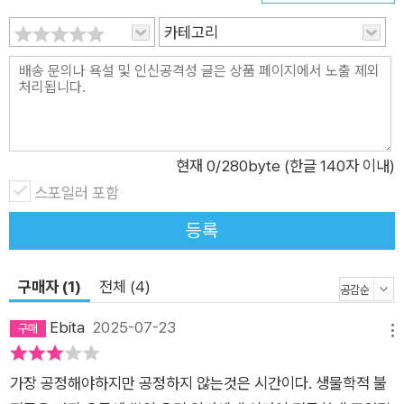
서 “노동을 거부할 권리와 힘”(40면)을 인정했다. 이 시기에는
빈자라 하더라도 길고 가혹한 노동으로부터 어느정도 시간을 보
카테고리
호받을 수 있었다. 이외에도 휴경하며 긴 축제를 벌였던 중세 유
럽 농업사회의 전통이나 의무적으로 정치에 많은 시간을 헌신하
게 했던 길드(중세 유럽의 상인 및 장인 조합)의 관습 등 지금과
는 다른 방식으로 시간을 사용했던 역사적 사례를 바탕으로 저자
는 노동과 떼려야 뗄 수 없는 관계가 되어버리기 이전의 시간 풍
현재
0
/280byte (한글 140자 이내)
경을 보여준다. 노동에 잠식당한 시간 저자는 시간을 사용하는 방
스포일러 포함
식이 경제구조와 함께 변화해왔다고 말하며 노동이 본격적으로
등록
시간에 기입된 시점을 18세기 ‘산업혁명’ 전후로 꼽는다. 그보다
일찍부터 조짐이 있었다. ‘공유화의 시대’가 공유지를 사유화하는
구매자 (1)
전체 (4)
인클로저로 인해 막을 내렸다. 공유지에서의 몫이 사라지자 다수
가 생존을 위해 반드시 노동해야 했는데, 이는 결국 자원과 생산
Ebita
2025-07-23
메뉴
수단을 독점한 소수에게 종속되어 그들의 부와 자유를 늘리는 일
이었다. 시간은 소수에게 유리하도록 재구성되어갔다. 시계가 발
가장 공정해야하지만 공정하지 않는것은 시간이다. 생물학적 불
명되고 극단적 분업을 옹호하는 테일러주의와 대량생산 시스템