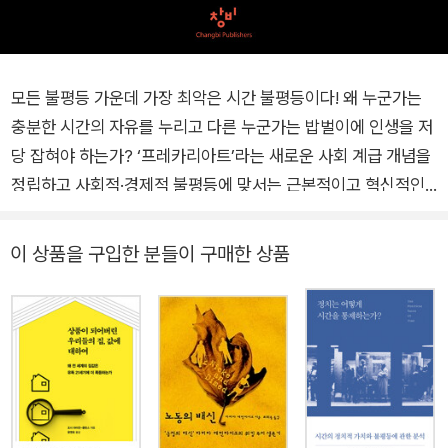
모든 불평등 가운데 가장 최악은 시간 불평등이다! 왜 누군가는
충분한 시간의 자유를 누리고 다른 누군가는 밥벌이에 인생을 저
당 잡혀야 하는가? ‘프레카리아트’라는 새로운 사회 계급 개념을
정립하고 사회적·경제적 불평등에 맞서는 근본적이고 혁신적인
대안으로 기본소득을 주창해온 선구적인 정치경제학자 가이 스
탠딩의 신작 『시간 불평등』이 출간되었다. 이 책에서 저자는 ‘시
이 상품을 구입한 분들이 구매한 상품
간 불평등’이 만연한 현실과 그 역사적 전개 과정을 상세히 기술
하며 불평등을 고착 및 심화시켜온 자본주의의 역사와 메커니즘
을 전면적으로 검토하고 비판한다. 존 메이너드 케인스는 2030
년이 되면 사람들이 주당 평균 15시간만 일하게 될 것이라고 예
언했다. 그러나 2030년을 목전에 둔 현재 전세계 연 평균 노동시
간은 1,800시간에 육박하며 그중 한국은 ‘장시간 노동 국가’ ‘과
로 사회’ ‘일중독 사회’라는 꼬리표를 여전히 벗어던지지 못했다.