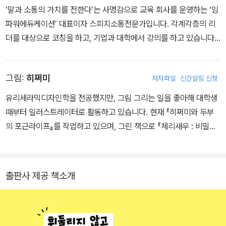
‘말과 소통의 가치를 전한다’는 사명감으로 교육 회사를 운영하는 ‘임
파워에듀케이션’ 대표이자 스피치소통전문가입니다. 각계각층의 리
더를 대상으로 코칭을 하고, 기업과 대학에서 강의를 하고 있습니다.
누구나 말 습관을 다듬고 변화시킨다면 더 나은 말로 열린 소통을 하
고 인생이 달라질 수 있다고 믿습니다. 어린이책 최초로 성격 유형별
그림:
히쩌미
저자파일
신간알림 신청
대화법을 소개한 《똑 부러지게 내 생각을 전하는 말하기 연습》이 베
스트셀러에 오른 데 이어, 어린이가 할 말을 미리 써보며 연습하고 똑
유리세라믹디자인학을 전공했지만, 그림 그리는 일을 좋아해 대학생
부러지게 소통할 수 있도록 이 책을 썼습니다. 임파워에듀케이션 ww
때부터 일러스트레이터로 활동하고 있습니다. 현재 『히쩌미와 두부
w.empoweredu.kr 인스타그램 @jeongmin_writer, @empower
의 포근라이프』를 작업하고 있으며, 그린 책으로 『체리새우 : 비밀글
_speech 유튜브 임정민TV, 임작가TV
입니다』, 『무기가 되는 토론의 기술』, 『HI-TEEN 인문학 365 두근
두근 민주주의』 등이 있습니다.
출판사 제공 책소개