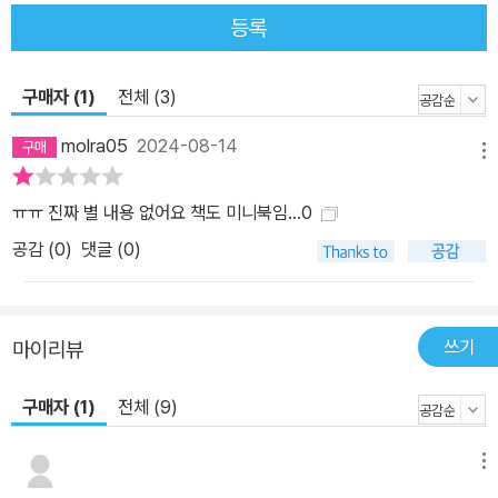
두지 않으면 해당 캐릭터를 사용해 소통해야 하는 상황에서 적절한
등록
말이 바로 나오지 않거든요. 두 번째, 성격 유형별 하루 한마디 연습을
정리했어요. 각 상황을 떠올리며 따라 읽어보세요.
구매자 (1)
전체 (3)
molra05
2024-08-14
메뉴
ㅠㅠ 진짜 별 내용 없어요 책도 미니북임...0
공감 (
0
)
댓글 (0)
쓰기
마이리뷰
구매자 (1)
전체 (9)
메뉴