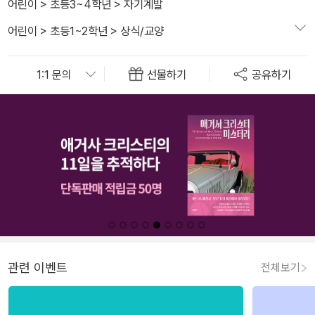
어린이
>
초등3~4학년
>
자기계발
어린이
>
초등1~2학년
>
상식/교양
선물하기
공유하기
관련 이벤트
전체보기