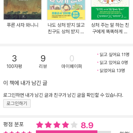
맺을 수 있게 됩니다. 수록된 에고그램 진단표와 분석지를 통해 ‘화끈
이, 포용이, 침착이, 솔직이, 끄덕이’ 다섯 가지 성격 캐릭터 중 아이가
가장 강화해야 할 성격이 무엇인지 알아봅니다. 그리고 학교에서 친
푸른 사자 와니니
나도 상처 받지 않고
상처 주는 말 하는 친
구들 간에 흔히 일어나는 다양한 대화 상황 46가지를 만화로 만나며
친구도 상처 받지 않
구에게 똑똑하게 말
각 상황에 필요한 캐릭터를 선택해 내 생각을 전하는 방법을 익힙니
는 말하기 연습
하는 법
다. 핵심 대사를 소리 내어 말하는 연습을 하다 보면 어떤 상황에서든
당황하지 않고 하고 싶은 말을 똑 부러지게 할 수 있어요. 이제는 말하
읽고 싶어요 11명
3
9
0
기도 성격에 맞게! 우리 아이 맞춤형 학교생활·친구 관계 솔루션을 만
읽고 있어요 0명
100자평
리뷰
마이페이퍼
나보세요. 다섯 가지 성격 캐릭터로 알아보는 상황별 대화법 새치기
읽었어요 13명
를 하는 친구에게, 은근슬쩍 자꾸 사달라고 조르는 친구에게, 나를 좋
이 책에 내가 남긴 글
아한다고 고백하는 친구에게… ‘이럴 땐 뭐라고 말해야 하지?’라고 고
로그인하면 내가 남긴 글과 친구가 남긴 글을 확인할 수 있습니다.
민되는 순간들이 많지요. 이 책에서는 ‘화끈이, 포용이, 침착이, 솔직
이, 끄덕이’ 다섯 가지 성격 캐릭터 중, 상황별로 적절한 캐릭터를 선
로그인하기
택해서 하고 싶은 말을 보다 효과적으로 전하는 연습을 합니다. 예를
들면 여러 사람과 의견을 주고받을 때는 조리 있는 침착이, 누군가 무
8.9
평점 분포
례한 태도를 보이면 단호한 화끈이, 공감이 필요한 친구에게는 배려