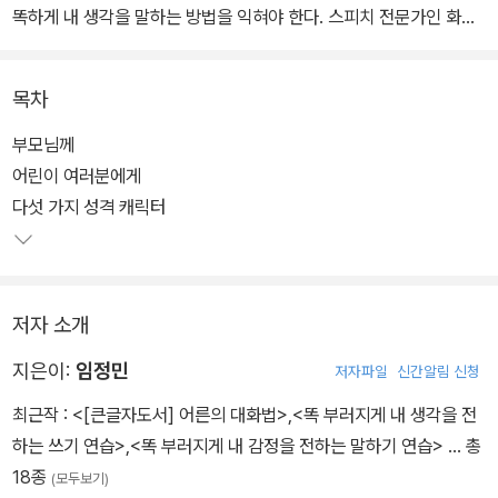
똑하게 내 생각을 말하는 방법을 익혀야 한다. 스피치 전문가인 화술
분야 1위 베스트셀러 《어른의 대화법》의 임정민 작가가 국내 최초로
‘성격 유형 에고그램’을 적용한 맞춤형 대화법을 제안한다.
목차
수줍음이 많은 아이, 활달하고 유쾌한 아이, 까칠하고 공격적인 아
부모님께
이… 아이의 성향을 진단한 후 그에 맞는 효과적인 말하기 방법이 무
어린이 여러분에게
엇인지 알아보자. 아이 스스로도 자신과 비슷하거나 다른 성격을 이
다섯 가지 성격 캐릭터
해함으로써 보다 효과적으로 의사소통을 하고 친구 관계를 맺을 수
있게 된다.
저자 소개
지은이:
임정민
저자파일
신간알림 신청
최근작 :
<[큰글자도서] 어른의 대화법>
,
<똑 부러지게 내 생각을 전
하는 쓰기 연습>
,
<똑 부러지게 내 감정을 전하는 말하기 연습>
… 총
18종
(모두보기)