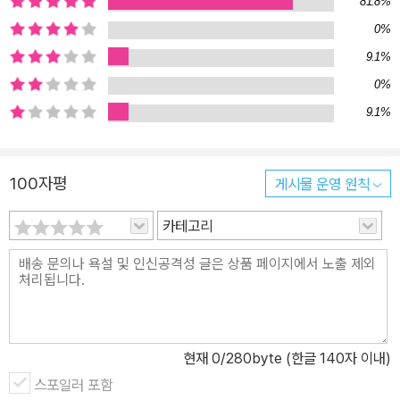
81.8%
하는 포용이가 되어 말하는 거예요. 무조건 친절하고 예쁘게 말하는
0%
것이 항상 정답은 아니라는 걸 기억해요! 실생활에 바로 써먹는 생생
9.1%
한 대사로 말하기 연습 눈으로 읽는 것만으로는 대사를 내 것으로 만
들 수 없어요. 이 책만의 특별한 말하기 솔루션은 바로 실제로 소리 내
0%
어 말해보는 것! 만화 속 친구들이 어떻게 말하는지 잘 보고, 내가 각
9.1%
성격 캐릭터가 되었다고 상상하면서 핵심 대사를 여러 번 따라 읽어
보세요. 생생한 실제 상황이라고 가정하며 연습해야 효과가 있어요.
100자평
게시물 운영 원칙
예를 들어 “새치기는 안 돼!”라는 화끈이의 대사는 진지한 표정과 단
호한 말투로, “서운한 게 있으면 얘기해줘.”라는 끄덕이의 대사는 조
카테고리
심스러운 태도와 수긍하는 말투로 말하는 거예요. 생각 넓히기와 성
격 유형별 말하기 코칭까지 ‘폭력, 별명, 콤플렉스, 취향, 거절, 고집,
믿음…….’ 각 상황별 키워드와 관련해 더 생각해 볼 만한 질문을 실었
어요. 다양한 주제에 대해 내 생각을 정리해 두면 언젠가 그 주제와 관
련해 대화할 때 내 의견을 더 잘 전달할 수 있겠죠? 권말에는 두 개의
현재
0
/280byte (한글 140자 이내)
부록을 실었어요. 첫 번째, 에고그램 진단 결과 가장 점수가 낮게 나온
스포일러 포함
성격 캐릭터를 강화하기 위한 말과 행동을 소개해요, 평소에 연습해